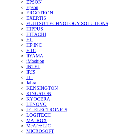
EPSON
Epson
ERGOTRON
EXERTIS
FUJITSU TECHNOLOGY SOLUTIONS
HIPPUS
HITACHI
HP
HP INC
HTC
IiYAMA
iMoshion
INTEL
IRIS
IT1
Jabra
KENSINGTON
KINGSTON
KYOCERA
LENOVO
LG ELECTRONICS
LOGITECH
MATROX
McAfee LIC
MICROSOFT