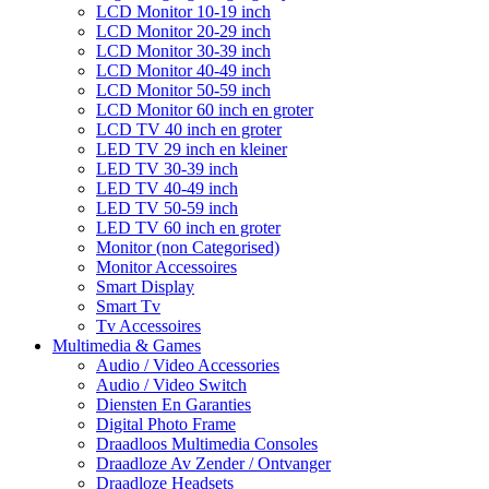
LCD Monitor 10-19 inch
LCD Monitor 20-29 inch
LCD Monitor 30-39 inch
LCD Monitor 40-49 inch
LCD Monitor 50-59 inch
LCD Monitor 60 inch en groter
LCD TV 40 inch en groter
LED TV 29 inch en kleiner
LED TV 30-39 inch
LED TV 40-49 inch
LED TV 50-59 inch
LED TV 60 inch en groter
Monitor (non Categorised)
Monitor Accessoires
Smart Display
Smart Tv
Tv Accessoires
Multimedia & Games
Audio / Video Accessories
Audio / Video Switch
Diensten En Garanties
Digital Photo Frame
Draadloos Multimedia Consoles
Draadloze Av Zender / Ontvanger
Draadloze Headsets