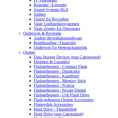
Pc Videokaart
Repeater / Extender
Sound Systems Hi-fi
Splitter
Tuners En Recorders
Vaste Luidsprekersystemen
Vaste Zender En Ontvanger
Onderwijs & Recreatie
Andere Beveiligingssoftware
Boekhouding / Financiën
Onderwijs En Wetenschappelijk
Opslag
Data Storage Devices (non Categorised)
Diensten & Garanties
Flashgeheugen - Compact Flash
Flashgeheugen - Duplicator
Flashgeheugen - Kaartlezer
Flashgeheugen - Memory Stick
Flashgeheugen - Pcmcia
Flashgeheugen - Secure Digital
Flashgeheugen - Usb Flash Drive
Flash-geheugen Opslag Accessoires
Floppydisk Accessoires
Hard Drive - Thunderbolt
Hard Drive (non Categorised)