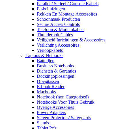
Parallel / Serieel / Console Kabels
Pc-behuizingen
Rekken En Montage Accessoires
Schoonmaak Producten
Secure Access Controls
Telefoon & Modemkabels
Thunderbolt Cables
Veiligheid Inrichtingen & Accessoires
Verlichting Accessoires
Verloopkabels
Laptops & Netbooks
Batterijen
Business Notebooks
Diensten & Garanties
Dockingoplossingen
Draagtassen
E-book Reader
Macbooks
Notebook (non Categorised)
Notebooks Voor Thuis Gebruik
Overige Accessoires
Power Adapters
Screen Protectors/ Safeguards
Stands
Tablet Pc's