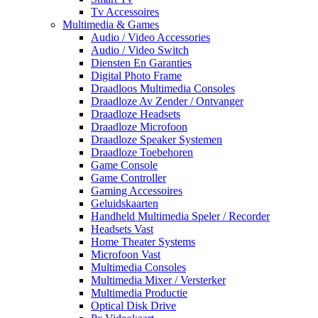
Tv Accessoires
Multimedia & Games
Audio / Video Accessories
Audio / Video Switch
Diensten En Garanties
Digital Photo Frame
Draadloos Multimedia Consoles
Draadloze Av Zender / Ontvanger
Draadloze Headsets
Draadloze Microfoon
Draadloze Speaker Systemen
Draadloze Toebehoren
Game Console
Game Controller
Gaming Accessoires
Geluidskaarten
Handheld Multimedia Speler / Recorder
Headsets Vast
Home Theater Systems
Microfoon Vast
Multimedia Consoles
Multimedia Mixer / Versterker
Multimedia Productie
Optical Disk Drive