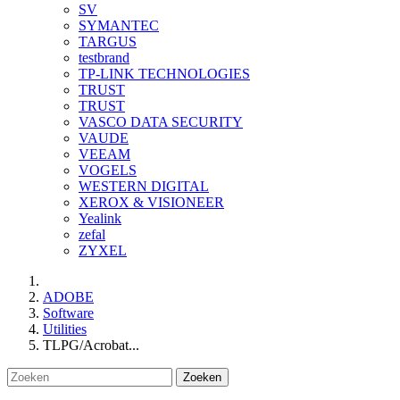
SV
SYMANTEC
TARGUS
testbrand
TP-LINK TECHNOLOGIES
TRUST
TRUST
VASCO DATA SECURITY
VAUDE
VEEAM
VOGELS
WESTERN DIGITAL
XEROX & VISIONEER
Yealink
zefal
ZYXEL
ADOBE
Software
Utilities
TLPG/Acrobat...
Zoeken