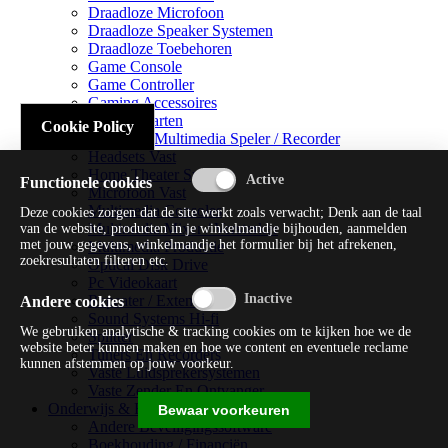
Draadloze Microfoon
Draadloze Speaker Systemen
Draadloze Toebehoren
Game Console
Game Controller
Gaming Accessoires
Geluidskaarten
Cookie Policy
Handheld Multimedia Speler / Recorder
Headsets Vast
Home Theater Systems
Functionele cookies
Microfoon Vast
Multimedia Consoles
Deze cookies zorgen dat de site werkt zoals verwacht; Denk aan de taal
Multimedia Mixer / Versterker
van de website, producten in je winkelmandje bijhouden, aanmelden
met jouw gegevens, winkelmandje het formulier bij het afrekenen,
Multimedia Productie
zoekresultaten filteren etc.
Optical Disk Drive
Pc Videokaart
Repeater / Extender
Andere cookies
Sound Systems Hi-fi
We gebruiken analytische & tracking cookies om te kijken hoe we de
Splitter
website beter kunnen maken en hoe we content en eventuele reclame
Tuners En Recorders
kunnen afstemmen op jouw voorkeur.
Vaste Luidsprekersystemen
Vaste Zender En Ontvanger
Onderwijs & Recreatie
Bewaar voorkeuren
Andere Beveiligingssoftware
Boekhouding / Financiën