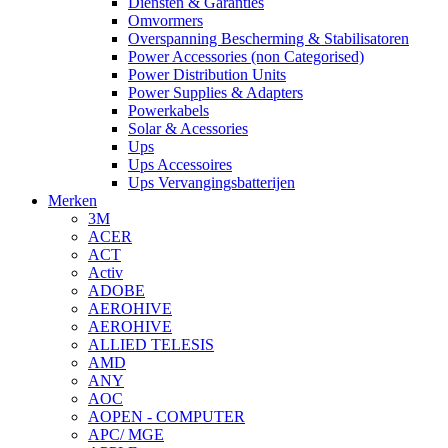
Diensten & Garanties
Omvormers
Overspanning Bescherming & Stabilisatoren
Power Accessories (non Categorised)
Power Distribution Units
Power Supplies & Adapters
Powerkabels
Solar & Acessories
Ups
Ups Accessoires
Ups Vervangingsbatterijen
Merken
3M
ACER
ACT
Activ
ADOBE
AEROHIVE
AEROHIVE
ALLIED TELESIS
AMD
ANY
AOC
AOPEN - COMPUTER
APC/ MGE