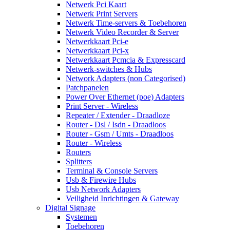
Netwerk Pci Kaart
Netwerk Print Servers
Netwerk Time-servers & Toebehoren
Netwerk Video Recorder & Server
Netwerkkaart Pci-e
Netwerkkaart Pci-x
Netwerkkaart Pcmcia & Expresscard
Netwerk-switches & Hubs
Network Adapters (non Categorised)
Patchpanelen
Power Over Ethernet (poe) Adapters
Print Server - Wireless
Repeater / Extender - Draadloze
Router - Dsl / Isdn - Draadloos
Router - Gsm / Umts - Draadloos
Router - Wireless
Routers
Splitters
Terminal & Console Servers
Usb & Firewire Hubs
Usb Network Adapters
Veiligheid Inrichtingen & Gateway
Digital Signage
Systemen
Toebehoren