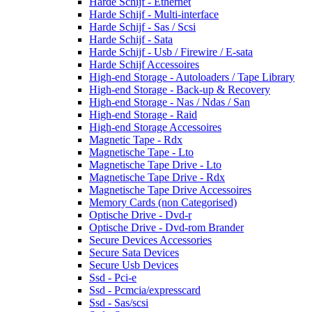
Harde Schijf - Ethernet
Harde Schijf - Multi-interface
Harde Schijf - Sas / Scsi
Harde Schijf - Sata
Harde Schijf - Usb / Firewire / E-sata
Harde Schijf Accessoires
High-end Storage - Autoloaders / Tape Library
High-end Storage - Back-up & Recovery
High-end Storage - Nas / Ndas / San
High-end Storage - Raid
High-end Storage Accessoires
Magnetic Tape - Rdx
Magnetische Tape - Lto
Magnetische Tape Drive - Lto
Magnetische Tape Drive - Rdx
Magnetische Tape Drive Accessoires
Memory Cards (non Categorised)
Optische Drive - Dvd-r
Optische Drive - Dvd-rom Brander
Secure Devices Accessories
Secure Sata Devices
Secure Usb Devices
Ssd - Pci-e
Ssd - Pcmcia/expresscard
Ssd - Sas/scsi