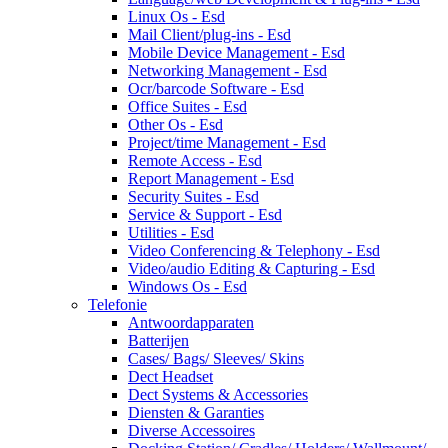
Linux Os - Esd
Mail Client/plug-ins - Esd
Mobile Device Management - Esd
Networking Management - Esd
Ocr/barcode Software - Esd
Office Suites - Esd
Other Os - Esd
Project/time Management - Esd
Remote Access - Esd
Report Management - Esd
Security Suites - Esd
Service & Support - Esd
Utilities - Esd
Video Conferencing & Telephony - Esd
Video/audio Editing & Capturing - Esd
Windows Os - Esd
Telefonie
Antwoordapparaten
Batterijen
Cases/ Bags/ Sleeves/ Skins
Dect Headset
Dect Systems & Accessories
Diensten & Garanties
Diverse Accessoires