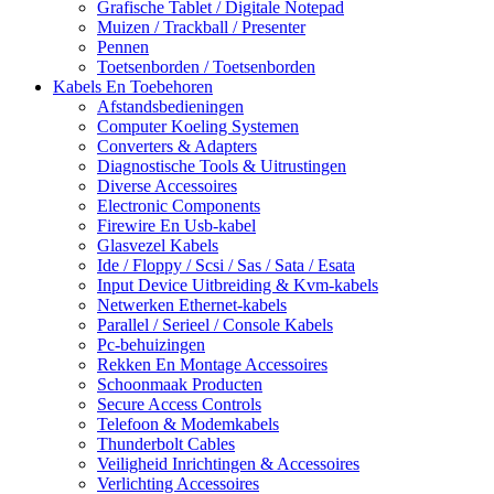
Grafische Tablet / Digitale Notepad
Muizen / Trackball / Presenter
Pennen
Toetsenborden / Toetsenborden
Kabels En Toebehoren
Afstandsbedieningen
Computer Koeling Systemen
Converters & Adapters
Diagnostische Tools & Uitrustingen
Diverse Accessoires
Electronic Components
Firewire En Usb-kabel
Glasvezel Kabels
Ide / Floppy / Scsi / Sas / Sata / Esata
Input Device Uitbreiding & Kvm-kabels
Netwerken Ethernet-kabels
Parallel / Serieel / Console Kabels
Pc-behuizingen
Rekken En Montage Accessoires
Schoonmaak Producten
Secure Access Controls
Telefoon & Modemkabels
Thunderbolt Cables
Veiligheid Inrichtingen & Accessoires
Verlichting Accessoires