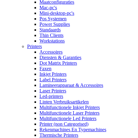
Maatconfiguraties
Mac-pc's
Mini-desktop-pc's
Pos Systemen
Power Supplies
Standaards
Thin Clients
Workstations
Printers
Accessoires
Diensten & Garanties
Dot Matrix Printers
Faxen
Inkjet Printers
Label Printers
Lamineerapparaat & Accessoires
Laser Printers
Led-printers
Linten Verbruiksartikelen
Multifunctionele Inkjet Printers
Multifunctionele Laser Printers
Multifunctionele Led Printers
Printer (non Categorised)
Rekenmachines En Typemachines
Thermische Printers