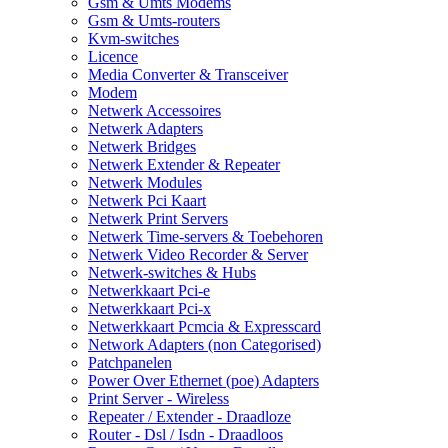
Gsm & Umts Modems
Gsm & Umts-routers
Kvm-switches
Licence
Media Converter & Transceiver
Modem
Netwerk Accessoires
Netwerk Adapters
Netwerk Bridges
Netwerk Extender & Repeater
Netwerk Modules
Netwerk Pci Kaart
Netwerk Print Servers
Netwerk Time-servers & Toebehoren
Netwerk Video Recorder & Server
Netwerk-switches & Hubs
Netwerkkaart Pci-e
Netwerkkaart Pci-x
Netwerkkaart Pcmcia & Expresscard
Network Adapters (non Categorised)
Patchpanelen
Power Over Ethernet (poe) Adapters
Print Server - Wireless
Repeater / Extender - Draadloze
Router - Dsl / Isdn - Draadloos