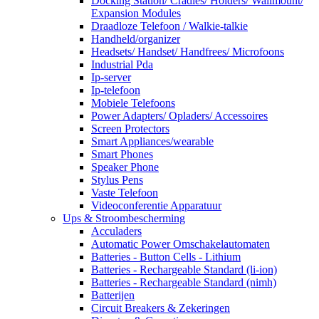
Docking Station/ Cradles/ Holders/ Wallmount/
Expansion Modules
Draadloze Telefoon / Walkie-talkie
Handheld/organizer
Headsets/ Handset/ Handfrees/ Microfoons
Industrial Pda
Ip-server
Ip-telefoon
Mobiele Telefoons
Power Adapters/ Opladers/ Accessoires
Screen Protectors
Smart Appliances/wearable
Smart Phones
Speaker Phone
Stylus Pens
Vaste Telefoon
Videoconferentie Apparatuur
Ups & Stroombescherming
Acculaders
Automatic Power Omschakelautomaten
Batteries - Button Cells - Lithium
Batteries - Rechargeable Standard (li-ion)
Batteries - Rechargeable Standard (nimh)
Batterijen
Circuit Breakers & Zekeringen