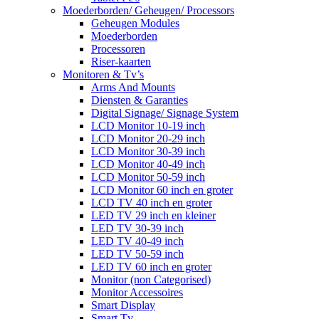
Moederborden/ Geheugen/ Processors
Geheugen Modules
Moederborden
Processoren
Riser-kaarten
Monitoren & Tv’s
Arms And Mounts
Diensten & Garanties
Digital Signage/ Signage System
LCD Monitor 10-19 inch
LCD Monitor 20-29 inch
LCD Monitor 30-39 inch
LCD Monitor 40-49 inch
LCD Monitor 50-59 inch
LCD Monitor 60 inch en groter
LCD TV 40 inch en groter
LED TV 29 inch en kleiner
LED TV 30-39 inch
LED TV 40-49 inch
LED TV 50-59 inch
LED TV 60 inch en groter
Monitor (non Categorised)
Monitor Accessoires
Smart Display
Smart Tv