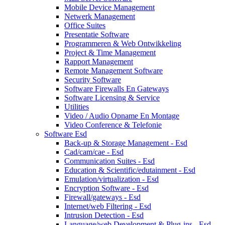
Mobile Device Management
Netwerk Management
Office Suites
Presentatie Software
Programmeren & Web Ontwikkeling
Project & Time Management
Rapport Management
Remote Management Software
Security Software
Software Firewalls En Gateways
Software Licensing & Service
Utilities
Video / Audio Opname En Montage
Video Conference & Telefonie
Software Esd
Back-up & Storage Management - Esd
Cad/cam/cae - Esd
Communication Suites - Esd
Education & Scientific/edutainment - Esd
Emulation/virtualization - Esd
Encryption Software - Esd
Firewall/gateways - Esd
Internet/web Filtering - Esd
Intrusion Detection - Esd
Language/web Development & Plug-ins - Esd