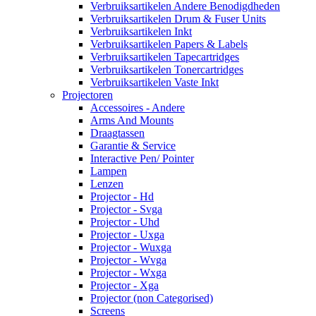
Verbruiksartikelen Andere Benodigdheden
Verbruiksartikelen Drum & Fuser Units
Verbruiksartikelen Inkt
Verbruiksartikelen Papers & Labels
Verbruiksartikelen Tapecartridges
Verbruiksartikelen Tonercartridges
Verbruiksartikelen Vaste Inkt
Projectoren
Accessoires - Andere
Arms And Mounts
Draagtassen
Garantie & Service
Interactive Pen/ Pointer
Lampen
Lenzen
Projector - Hd
Projector - Svga
Projector - Uhd
Projector - Uxga
Projector - Wuxga
Projector - Wvga
Projector - Wxga
Projector - Xga
Projector (non Categorised)
Screens