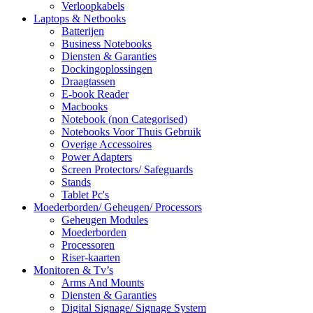
Verloopkabels
Laptops & Netbooks
Batterijen
Business Notebooks
Diensten & Garanties
Dockingoplossingen
Draagtassen
E-book Reader
Macbooks
Notebook (non Categorised)
Notebooks Voor Thuis Gebruik
Overige Accessoires
Power Adapters
Screen Protectors/ Safeguards
Stands
Tablet Pc's
Moederborden/ Geheugen/ Processors
Geheugen Modules
Moederborden
Processoren
Riser-kaarten
Monitoren & Tv’s
Arms And Mounts
Diensten & Garanties
Digital Signage/ Signage System