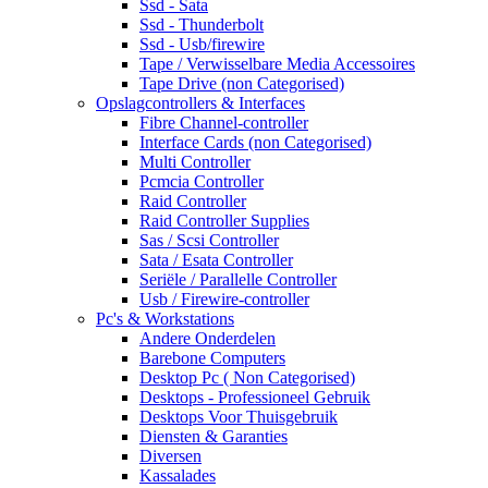
Ssd - Sata
Ssd - Thunderbolt
Ssd - Usb/firewire
Tape / Verwisselbare Media Accessoires
Tape Drive (non Categorised)
Opslagcontrollers & Interfaces
Fibre Channel-controller
Interface Cards (non Categorised)
Multi Controller
Pcmcia Controller
Raid Controller
Raid Controller Supplies
Sas / Scsi Controller
Sata / Esata Controller
Seriële / Parallelle Controller
Usb / Firewire-controller
Pc's & Workstations
Andere Onderdelen
Barebone Computers
Desktop Pc ( Non Categorised)
Desktops - Professioneel Gebruik
Desktops Voor Thuisgebruik
Diensten & Garanties
Diversen
Kassalades