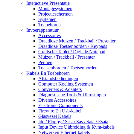
Interactieve Presentatie
Montagesystemen
Projectieschermen
Systemen
Toebehoren
Invoerapparatuur
Accessoires
Draadloze Muizen / Trackball / Presenter
Draadloze Toetsenborden / Keypads
Grafische Tablet / Digitale Notepad
Muizen / Trackball / Presenter
Pennen
Toetsenborden / Toetsenborden
Kabels En Toebehoren
Afstandsbedieningen
Computer Koeling Systemen
Converters & Adapters
Diagnostische Tools & Uitrustingen
Diverse Accessoires
Electronic Components
Firewire En Usb-kabel
Glasvezel Kabels
Ide / Floppy / Scsi / Sas / Sata / Esata
Input Device Uitbreiding & Kvm-kabels
Netwerken Ethernet-kabels