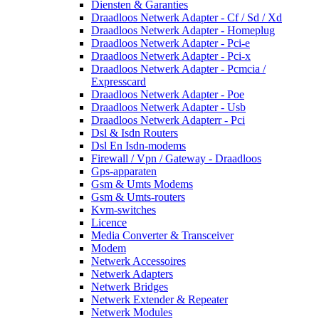
Diensten & Garanties
Draadloos Netwerk Adapter - Cf / Sd / Xd
Draadloos Netwerk Adapter - Homeplug
Draadloos Netwerk Adapter - Pci-e
Draadloos Netwerk Adapter - Pci-x
Draadloos Netwerk Adapter - Pcmcia /
Expresscard
Draadloos Netwerk Adapter - Poe
Draadloos Netwerk Adapter - Usb
Draadloos Netwerk Adapterr - Pci
Dsl & Isdn Routers
Dsl En Isdn-modems
Firewall / Vpn / Gateway - Draadloos
Gps-apparaten
Gsm & Umts Modems
Gsm & Umts-routers
Kvm-switches
Licence
Media Converter & Transceiver
Modem
Netwerk Accessoires
Netwerk Adapters
Netwerk Bridges
Netwerk Extender & Repeater
Netwerk Modules