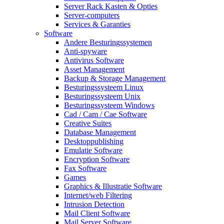
Server Rack Kasten & Opties
Server-computers
Services & Garanties
Software
Andere Besturingssystemen
Anti-spyware
Antivirus Software
Asset Management
Backup & Storage Management
Besturingssysteem Linux
Besturingssysteem Unix
Besturingssysteem Windows
Cad / Cam / Cae Software
Creative Suites
Database Management
Desktoppublishing
Emulatie Software
Encryption Software
Fax Software
Games
Graphics & Illustratie Software
Internet/web Filtering
Intrusion Detection
Mail Client Software
Mail Server Software