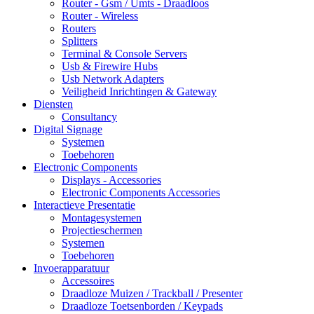
Router - Gsm / Umts - Draadloos
Router - Wireless
Routers
Splitters
Terminal & Console Servers
Usb & Firewire Hubs
Usb Network Adapters
Veiligheid Inrichtingen & Gateway
Diensten
Consultancy
Digital Signage
Systemen
Toebehoren
Electronic Components
Displays - Accessories
Electronic Components Accessories
Interactieve Presentatie
Montagesystemen
Projectieschermen
Systemen
Toebehoren
Invoerapparatuur
Accessoires
Draadloze Muizen / Trackball / Presenter
Draadloze Toetsenborden / Keypads