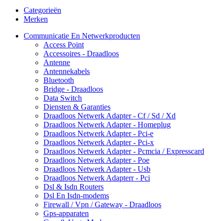
Categorieën
Merken
Communicatie En Netwerkproducten
Access Point
Accessoires - Draadloos
Antenne
Antennekabels
Bluetooth
Bridge - Draadloos
Data Switch
Diensten & Garanties
Draadloos Netwerk Adapter - Cf / Sd / Xd
Draadloos Netwerk Adapter - Homeplug
Draadloos Netwerk Adapter - Pci-e
Draadloos Netwerk Adapter - Pci-x
Draadloos Netwerk Adapter - Pcmcia / Expresscard
Draadloos Netwerk Adapter - Poe
Draadloos Netwerk Adapter - Usb
Draadloos Netwerk Adapterr - Pci
Dsl & Isdn Routers
Dsl En Isdn-modems
Firewall / Vpn / Gateway - Draadloos
Gps-apparaten