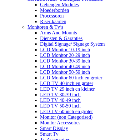
Geheugen Modules
Moederborden
Processoren
Riser-kaarten
Monitoren & Tv’s
Arms And Mounts
Diensten & Garanties
Digital Signage/ Signage System
LCD Monitor 10-19 inch
LCD Monitor 20-29 inch
LCD Monitor 30-39 inch
LCD Monitor 40-49 inch
LCD Monitor 50-59 inch
LCD Monitor 60 inch en groter
LCD TV 40 inch en groter
LED TV 29 inch en kleiner
LED TV 30-39 inch
LED TV 40-49 inch
LED TV 50-59 inch
LED TV 60 inch en groter
Monitor (non Categorised)
Monitor Accessoires
Smart Display
Smart Tv
Tv Accessoires