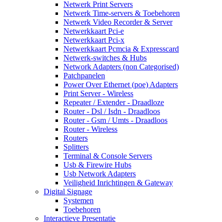
Netwerk Print Servers
Netwerk Time-servers & Toebehoren
Netwerk Video Recorder & Server
Netwerkkaart Pci-e
Netwerkkaart Pci-x
Netwerkkaart Pcmcia & Expresscard
Netwerk-switches & Hubs
Network Adapters (non Categorised)
Patchpanelen
Power Over Ethernet (poe) Adapters
Print Server - Wireless
Repeater / Extender - Draadloze
Router - Dsl / Isdn - Draadloos
Router - Gsm / Umts - Draadloos
Router - Wireless
Routers
Splitters
Terminal & Console Servers
Usb & Firewire Hubs
Usb Network Adapters
Veiligheid Inrichtingen & Gateway
Digital Signage
Systemen
Toebehoren
Interactieve Presentatie