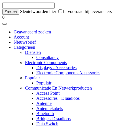
Sleutelwoorden hier
In voorraad bij leveranciers
0
Geavanceerd zoeken
Account
Nieuwsbrief
Categorieën
Diensten
Consultancy
Electronic Components
Displays - Accessories
Electronic Components Accessories
Populair
Populair
Communicatie En Netwerkproducten
Access Point
Accessoires - Draadloos
Antenne
Antennekabels
Bluetooth
Bridge - Draadloos
Data Switch