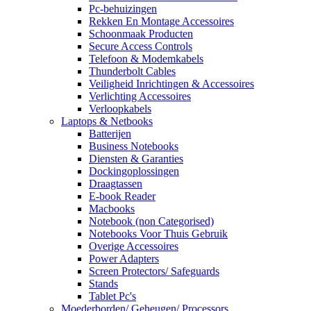
Pc-behuizingen
Rekken En Montage Accessoires
Schoonmaak Producten
Secure Access Controls
Telefoon & Modemkabels
Thunderbolt Cables
Veiligheid Inrichtingen & Accessoires
Verlichting Accessoires
Verloopkabels
Laptops & Netbooks
Batterijen
Business Notebooks
Diensten & Garanties
Dockingoplossingen
Draagtassen
E-book Reader
Macbooks
Notebook (non Categorised)
Notebooks Voor Thuis Gebruik
Overige Accessoires
Power Adapters
Screen Protectors/ Safeguards
Stands
Tablet Pc's
Moederborden/ Geheugen/ Processors