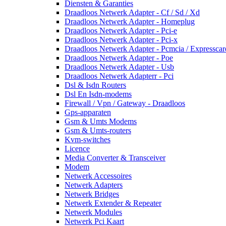
Diensten & Garanties
Draadloos Netwerk Adapter - Cf / Sd / Xd
Draadloos Netwerk Adapter - Homeplug
Draadloos Netwerk Adapter - Pci-e
Draadloos Netwerk Adapter - Pci-x
Draadloos Netwerk Adapter - Pcmcia / Expresscar
Draadloos Netwerk Adapter - Poe
Draadloos Netwerk Adapter - Usb
Draadloos Netwerk Adapterr - Pci
Dsl & Isdn Routers
Dsl En Isdn-modems
Firewall / Vpn / Gateway - Draadloos
Gps-apparaten
Gsm & Umts Modems
Gsm & Umts-routers
Kvm-switches
Licence
Media Converter & Transceiver
Modem
Netwerk Accessoires
Netwerk Adapters
Netwerk Bridges
Netwerk Extender & Repeater
Netwerk Modules
Netwerk Pci Kaart