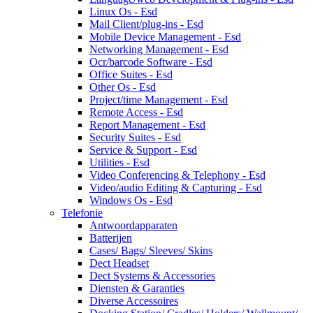
Linux Os - Esd
Mail Client/plug-ins - Esd
Mobile Device Management - Esd
Networking Management - Esd
Ocr/barcode Software - Esd
Office Suites - Esd
Other Os - Esd
Project/time Management - Esd
Remote Access - Esd
Report Management - Esd
Security Suites - Esd
Service & Support - Esd
Utilities - Esd
Video Conferencing & Telephony - Esd
Video/audio Editing & Capturing - Esd
Windows Os - Esd
Telefonie
Antwoordapparaten
Batterijen
Cases/ Bags/ Sleeves/ Skins
Dect Headset
Dect Systems & Accessories
Diensten & Garanties
Diverse Accessoires