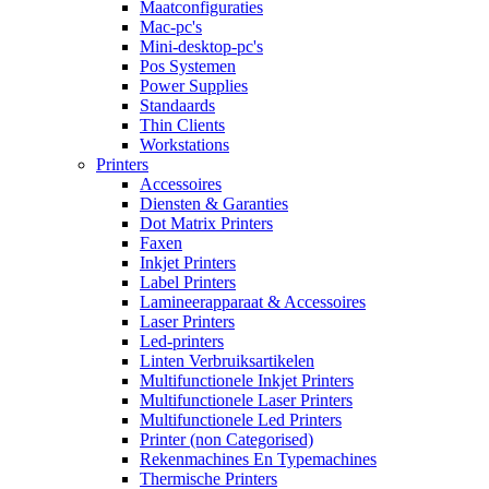
Maatconfiguraties
Mac-pc's
Mini-desktop-pc's
Pos Systemen
Power Supplies
Standaards
Thin Clients
Workstations
Printers
Accessoires
Diensten & Garanties
Dot Matrix Printers
Faxen
Inkjet Printers
Label Printers
Lamineerapparaat & Accessoires
Laser Printers
Led-printers
Linten Verbruiksartikelen
Multifunctionele Inkjet Printers
Multifunctionele Laser Printers
Multifunctionele Led Printers
Printer (non Categorised)
Rekenmachines En Typemachines
Thermische Printers