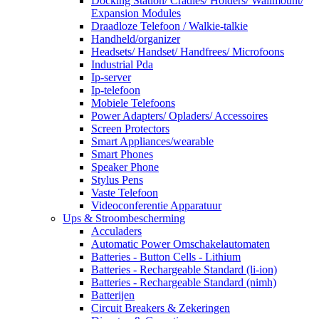
Docking Station/ Cradles/ Holders/ Wallmount/
Expansion Modules
Draadloze Telefoon / Walkie-talkie
Handheld/organizer
Headsets/ Handset/ Handfrees/ Microfoons
Industrial Pda
Ip-server
Ip-telefoon
Mobiele Telefoons
Power Adapters/ Opladers/ Accessoires
Screen Protectors
Smart Appliances/wearable
Smart Phones
Speaker Phone
Stylus Pens
Vaste Telefoon
Videoconferentie Apparatuur
Ups & Stroombescherming
Acculaders
Automatic Power Omschakelautomaten
Batteries - Button Cells - Lithium
Batteries - Rechargeable Standard (li-ion)
Batteries - Rechargeable Standard (nimh)
Batterijen
Circuit Breakers & Zekeringen