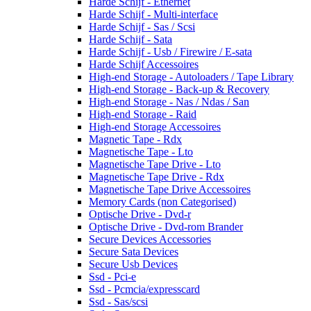
Harde Schijf - Ethernet
Harde Schijf - Multi-interface
Harde Schijf - Sas / Scsi
Harde Schijf - Sata
Harde Schijf - Usb / Firewire / E-sata
Harde Schijf Accessoires
High-end Storage - Autoloaders / Tape Library
High-end Storage - Back-up & Recovery
High-end Storage - Nas / Ndas / San
High-end Storage - Raid
High-end Storage Accessoires
Magnetic Tape - Rdx
Magnetische Tape - Lto
Magnetische Tape Drive - Lto
Magnetische Tape Drive - Rdx
Magnetische Tape Drive Accessoires
Memory Cards (non Categorised)
Optische Drive - Dvd-r
Optische Drive - Dvd-rom Brander
Secure Devices Accessories
Secure Sata Devices
Secure Usb Devices
Ssd - Pci-e
Ssd - Pcmcia/expresscard
Ssd - Sas/scsi