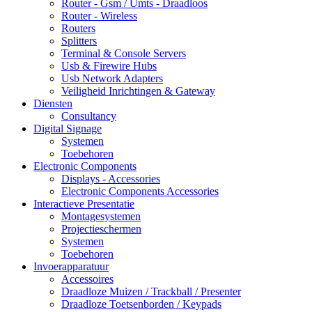
Router - Gsm / Umts - Draadloos
Router - Wireless
Routers
Splitters
Terminal & Console Servers
Usb & Firewire Hubs
Usb Network Adapters
Veiligheid Inrichtingen & Gateway
Diensten
Consultancy
Digital Signage
Systemen
Toebehoren
Electronic Components
Displays - Accessories
Electronic Components Accessories
Interactieve Presentatie
Montagesystemen
Projectieschermen
Systemen
Toebehoren
Invoerapparatuur
Accessoires
Draadloze Muizen / Trackball / Presenter
Draadloze Toetsenborden / Keypads