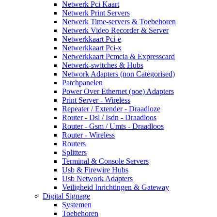
Netwerk Pci Kaart
Netwerk Print Servers
Netwerk Time-servers & Toebehoren
Netwerk Video Recorder & Server
Netwerkkaart Pci-e
Netwerkkaart Pci-x
Netwerkkaart Pcmcia & Expresscard
Netwerk-switches & Hubs
Network Adapters (non Categorised)
Patchpanelen
Power Over Ethernet (poe) Adapters
Print Server - Wireless
Repeater / Extender - Draadloze
Router - Dsl / Isdn - Draadloos
Router - Gsm / Umts - Draadloos
Router - Wireless
Routers
Splitters
Terminal & Console Servers
Usb & Firewire Hubs
Usb Network Adapters
Veiligheid Inrichtingen & Gateway
Digital Signage
Systemen
Toebehoren