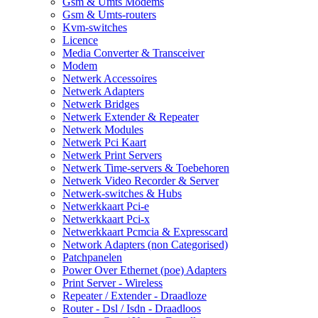
Gsm & Umts Modems
Gsm & Umts-routers
Kvm-switches
Licence
Media Converter & Transceiver
Modem
Netwerk Accessoires
Netwerk Adapters
Netwerk Bridges
Netwerk Extender & Repeater
Netwerk Modules
Netwerk Pci Kaart
Netwerk Print Servers
Netwerk Time-servers & Toebehoren
Netwerk Video Recorder & Server
Netwerk-switches & Hubs
Netwerkkaart Pci-e
Netwerkkaart Pci-x
Netwerkkaart Pcmcia & Expresscard
Network Adapters (non Categorised)
Patchpanelen
Power Over Ethernet (poe) Adapters
Print Server - Wireless
Repeater / Extender - Draadloze
Router - Dsl / Isdn - Draadloos