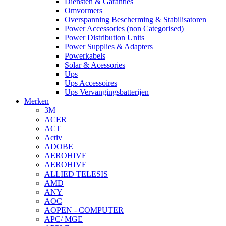
Diensten & Garanties
Omvormers
Overspanning Bescherming & Stabilisatoren
Power Accessories (non Categorised)
Power Distribution Units
Power Supplies & Adapters
Powerkabels
Solar & Acessories
Ups
Ups Accessoires
Ups Vervangingsbatterijen
Merken
3M
ACER
ACT
Activ
ADOBE
AEROHIVE
AEROHIVE
ALLIED TELESIS
AMD
ANY
AOC
AOPEN - COMPUTER
APC/ MGE