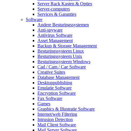
Server Rack Kasten & Opties
Server-computers
Services & Garanties
Software
Andere Besturingssystemen
Anti-spyware
Antivirus Software
Asset Management
Backup & Storage Management
Besturingssysteem Linux
Besturingssysteem Unix
Besturingssysteem Windows
Cad / Cam / Cae Software
Creative Suites
Database Management
Desktoppublishing
Emulatie Software
Encryption Software
Fax Software
Games
Graphics & Illustratie Software
Internet/web Filtering
Intrusion Detection
Mail Client Software
Mail Server Software