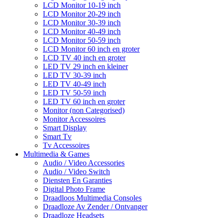
LCD Monitor 10-19 inch
LCD Monitor 20-29 inch
LCD Monitor 30-39 inch
LCD Monitor 40-49 inch
LCD Monitor 50-59 inch
LCD Monitor 60 inch en groter
LCD TV 40 inch en groter
LED TV 29 inch en kleiner
LED TV 30-39 inch
LED TV 40-49 inch
LED TV 50-59 inch
LED TV 60 inch en groter
Monitor (non Categorised)
Monitor Accessoires
Smart Display
Smart Tv
Tv Accessoires
Multimedia & Games
Audio / Video Accessories
Audio / Video Switch
Diensten En Garanties
Digital Photo Frame
Draadloos Multimedia Consoles
Draadloze Av Zender / Ontvanger
Draadloze Headsets