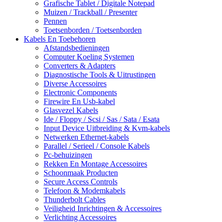
Grafische Tablet / Digitale Notepad
Muizen / Trackball / Presenter
Pennen
Toetsenborden / Toetsenborden
Kabels En Toebehoren
Afstandsbedieningen
Computer Koeling Systemen
Converters & Adapters
Diagnostische Tools & Uitrustingen
Diverse Accessoires
Electronic Components
Firewire En Usb-kabel
Glasvezel Kabels
Ide / Floppy / Scsi / Sas / Sata / Esata
Input Device Uitbreiding & Kvm-kabels
Netwerken Ethernet-kabels
Parallel / Serieel / Console Kabels
Pc-behuizingen
Rekken En Montage Accessoires
Schoonmaak Producten
Secure Access Controls
Telefoon & Modemkabels
Thunderbolt Cables
Veiligheid Inrichtingen & Accessoires
Verlichting Accessoires