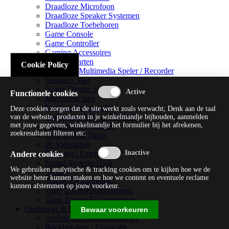
Draadloze Microfoon
Draadloze Speaker Systemen
Draadloze Toebehoren
Game Console
Game Controller
Gaming Accessoires
Geluidskaarten
Cookie Policy
Handheld Multimedia Speler / Recorder
Headsets Vast
Home Theater Systems
Functionele cookies
Microfoon Vast
Multimedia Consoles
Deze cookies zorgen dat de site werkt zoals verwacht; Denk aan de taal
Multimedia Mixer / Versterker
van de website, producten in je winkelmandje bijhouden, aanmelden
met jouw gegevens, winkelmandje het formulier bij het afrekenen,
Multimedia Productie
zoekresultaten filteren etc.
Optical Disk Drive
Pc Videokaart
Repeater / Extender
Andere cookies
Sound Systems Hi-fi
We gebruiken analytische & tracking cookies om te kijken hoe we de
Splitter
website beter kunnen maken en hoe we content en eventuele reclame
Tuners En Recorders
kunnen afstemmen op jouw voorkeur.
Vaste Luidsprekersystemen
Vaste Zender En Ontvanger
Onderwijs & Recreatie
Bewaar voorkeuren
Andere Beveiligingssoftware
Boekhouding / Financiën