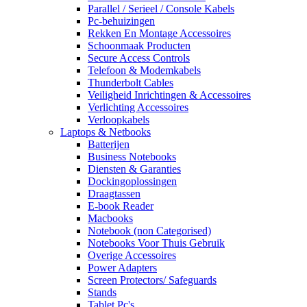
Parallel / Serieel / Console Kabels
Pc-behuizingen
Rekken En Montage Accessoires
Schoonmaak Producten
Secure Access Controls
Telefoon & Modemkabels
Thunderbolt Cables
Veiligheid Inrichtingen & Accessoires
Verlichting Accessoires
Verloopkabels
Laptops & Netbooks
Batterijen
Business Notebooks
Diensten & Garanties
Dockingoplossingen
Draagtassen
E-book Reader
Macbooks
Notebook (non Categorised)
Notebooks Voor Thuis Gebruik
Overige Accessoires
Power Adapters
Screen Protectors/ Safeguards
Stands
Tablet Pc's