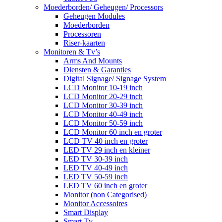
Moederborden/ Geheugen/ Processors
Geheugen Modules
Moederborden
Processoren
Riser-kaarten
Monitoren & Tv’s
Arms And Mounts
Diensten & Garanties
Digital Signage/ Signage System
LCD Monitor 10-19 inch
LCD Monitor 20-29 inch
LCD Monitor 30-39 inch
LCD Monitor 40-49 inch
LCD Monitor 50-59 inch
LCD Monitor 60 inch en groter
LCD TV 40 inch en groter
LED TV 29 inch en kleiner
LED TV 30-39 inch
LED TV 40-49 inch
LED TV 50-59 inch
LED TV 60 inch en groter
Monitor (non Categorised)
Monitor Accessoires
Smart Display
Smart Tv