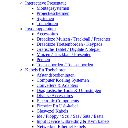
Interactieve Presentatie
Montagesystemen
Projectieschermen
Systemen
Toebehoren
Invoerapparatuur
Accessoires
Draadloze Muizen / Trackball / Presenter
Draadloze Toetsenborden / Keypads
Grafische Tablet / Digitale Notepad
Muizen / Trackball / Presenter
Pennen
Toetsenborden / Toetsenborden
Kabels En Toebehoren
Afstandsbedieningen
Computer Koeling Systemen
Converters & Adapters
Diagnostische Tools & Uitrustingen
Diverse Accessoires
Electronic Components
Firewire En Usb-kabel
Glasvezel Kabels
Ide / Floppy / Scsi / Sas / Sata / Esata
Input Device Uitbreiding & Kvm-kabels
Netwerken Ethernet-kabels