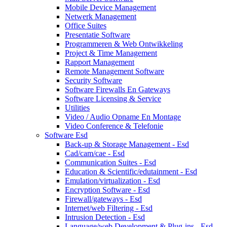
Mobile Device Management
Netwerk Management
Office Suites
Presentatie Software
Programmeren & Web Ontwikkeling
Project & Time Management
Rapport Management
Remote Management Software
Security Software
Software Firewalls En Gateways
Software Licensing & Service
Utilities
Video / Audio Opname En Montage
Video Conference & Telefonie
Software Esd
Back-up & Storage Management - Esd
Cad/cam/cae - Esd
Communication Suites - Esd
Education & Scientific/edutainment - Esd
Emulation/virtualization - Esd
Encryption Software - Esd
Firewall/gateways - Esd
Internet/web Filtering - Esd
Intrusion Detection - Esd
Language/web Development & Plug-ins - Esd