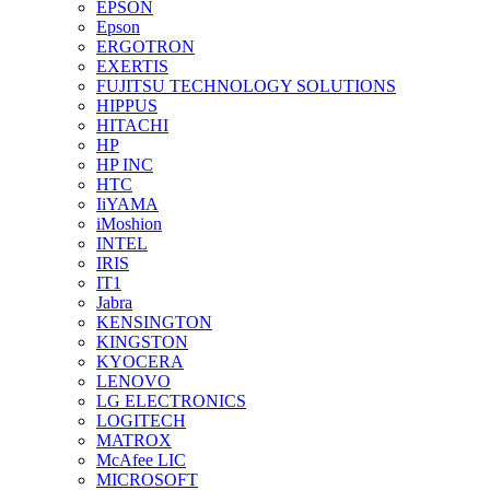
EPSON
Epson
ERGOTRON
EXERTIS
FUJITSU TECHNOLOGY SOLUTIONS
HIPPUS
HITACHI
HP
HP INC
HTC
IiYAMA
iMoshion
INTEL
IRIS
IT1
Jabra
KENSINGTON
KINGSTON
KYOCERA
LENOVO
LG ELECTRONICS
LOGITECH
MATROX
McAfee LIC
MICROSOFT