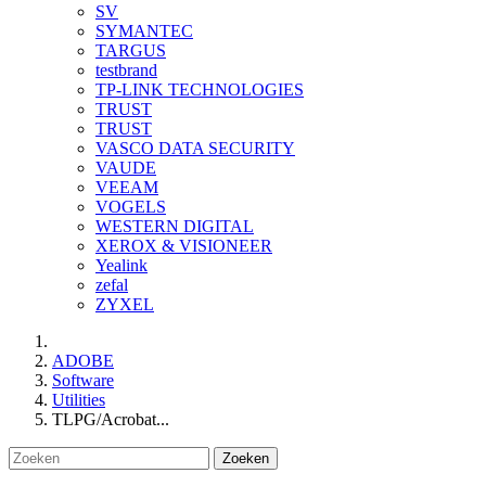
SV
SYMANTEC
TARGUS
testbrand
TP-LINK TECHNOLOGIES
TRUST
TRUST
VASCO DATA SECURITY
VAUDE
VEEAM
VOGELS
WESTERN DIGITAL
XEROX & VISIONEER
Yealink
zefal
ZYXEL
ADOBE
Software
Utilities
TLPG/Acrobat...
Zoeken