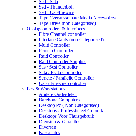
Ssd - Sata
Ssd - Thunderbolt
Ssd - Usb/firewire
Tape / Verwisselbare Media Accessoires
Tape Drive (non Categorised)
Opslagcontrollers & Interfaces
Fibre Channel-controller
Interface Cards (non Categorised)
Multi Controller
Pcmcia Controller
Raid Controller
Raid Controller Supplies
Sas / Scsi Controller
Sata / Esata Controller
Seriële / Parallelle Controller
Usb / Firewire-controller
Pc's & Workstations
Andere Onderdelen
Barebone Computers
Desktop Pc ( Non Categorised)
Desktops - Professioneel Gebruik
Desktops Voor Thuisgebruik
Diensten & Garanties
Diversen
Kassalades