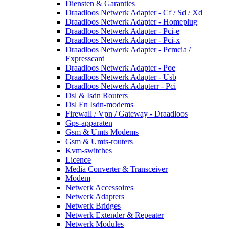
Diensten & Garanties
Draadloos Netwerk Adapter - Cf / Sd / Xd
Draadloos Netwerk Adapter - Homeplug
Draadloos Netwerk Adapter - Pci-e
Draadloos Netwerk Adapter - Pci-x
Draadloos Netwerk Adapter - Pcmcia /
Expresscard
Draadloos Netwerk Adapter - Poe
Draadloos Netwerk Adapter - Usb
Draadloos Netwerk Adapterr - Pci
Dsl & Isdn Routers
Dsl En Isdn-modems
Firewall / Vpn / Gateway - Draadloos
Gps-apparaten
Gsm & Umts Modems
Gsm & Umts-routers
Kvm-switches
Licence
Media Converter & Transceiver
Modem
Netwerk Accessoires
Netwerk Adapters
Netwerk Bridges
Netwerk Extender & Repeater
Netwerk Modules