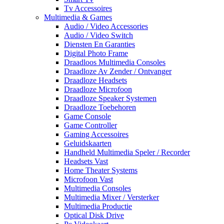
Tv Accessoires
Multimedia & Games
Audio / Video Accessories
Audio / Video Switch
Diensten En Garanties
Digital Photo Frame
Draadloos Multimedia Consoles
Draadloze Av Zender / Ontvanger
Draadloze Headsets
Draadloze Microfoon
Draadloze Speaker Systemen
Draadloze Toebehoren
Game Console
Game Controller
Gaming Accessoires
Geluidskaarten
Handheld Multimedia Speler / Recorder
Headsets Vast
Home Theater Systems
Microfoon Vast
Multimedia Consoles
Multimedia Mixer / Versterker
Multimedia Productie
Optical Disk Drive