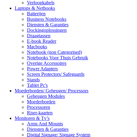
Verloopkabels
Laptops & Netbooks
Batterijen
Business Notebooks
Diensten & Garanties
Dockingoplossingen
Draagtassen
E-book Reader
Macbooks
Notebook (non Categorised)
Notebooks Voor Thuis Gebruik
Overige Accessoires
Power Adapters
Screen Protectors/ Safeguards
Stands
Tablet Pc's
Moederborden/ Geheugen/ Processors
Geheugen Modules
Moederborden
Processoren
Riser-kaarten
Monitoren & Tv’s
Arms And Mounts
Diensten & Garanties
Digital Signage/ Signage System