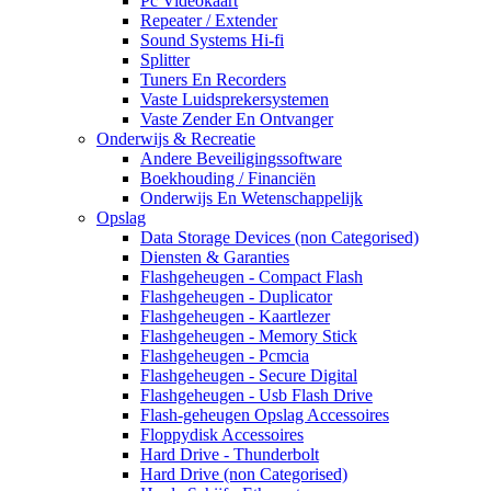
Pc Videokaart
Repeater / Extender
Sound Systems Hi-fi
Splitter
Tuners En Recorders
Vaste Luidsprekersystemen
Vaste Zender En Ontvanger
Onderwijs & Recreatie
Andere Beveiligingssoftware
Boekhouding / Financiën
Onderwijs En Wetenschappelijk
Opslag
Data Storage Devices (non Categorised)
Diensten & Garanties
Flashgeheugen - Compact Flash
Flashgeheugen - Duplicator
Flashgeheugen - Kaartlezer
Flashgeheugen - Memory Stick
Flashgeheugen - Pcmcia
Flashgeheugen - Secure Digital
Flashgeheugen - Usb Flash Drive
Flash-geheugen Opslag Accessoires
Floppydisk Accessoires
Hard Drive - Thunderbolt
Hard Drive (non Categorised)