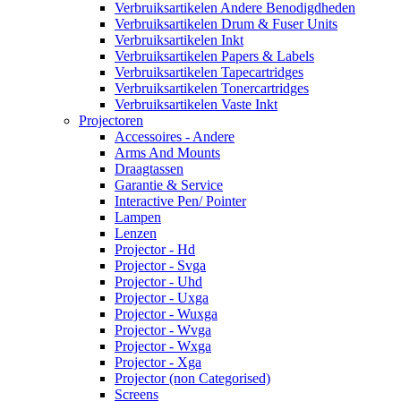
Verbruiksartikelen Andere Benodigdheden
Verbruiksartikelen Drum & Fuser Units
Verbruiksartikelen Inkt
Verbruiksartikelen Papers & Labels
Verbruiksartikelen Tapecartridges
Verbruiksartikelen Tonercartridges
Verbruiksartikelen Vaste Inkt
Projectoren
Accessoires - Andere
Arms And Mounts
Draagtassen
Garantie & Service
Interactive Pen/ Pointer
Lampen
Lenzen
Projector - Hd
Projector - Svga
Projector - Uhd
Projector - Uxga
Projector - Wuxga
Projector - Wvga
Projector - Wxga
Projector - Xga
Projector (non Categorised)
Screens