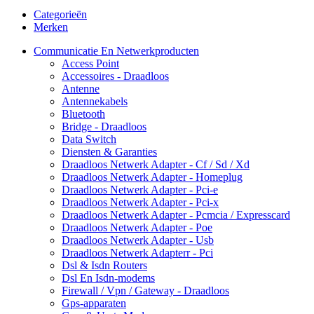
Categorieën
Merken
Communicatie En Netwerkproducten
Access Point
Accessoires - Draadloos
Antenne
Antennekabels
Bluetooth
Bridge - Draadloos
Data Switch
Diensten & Garanties
Draadloos Netwerk Adapter - Cf / Sd / Xd
Draadloos Netwerk Adapter - Homeplug
Draadloos Netwerk Adapter - Pci-e
Draadloos Netwerk Adapter - Pci-x
Draadloos Netwerk Adapter - Pcmcia / Expresscard
Draadloos Netwerk Adapter - Poe
Draadloos Netwerk Adapter - Usb
Draadloos Netwerk Adapterr - Pci
Dsl & Isdn Routers
Dsl En Isdn-modems
Firewall / Vpn / Gateway - Draadloos
Gps-apparaten