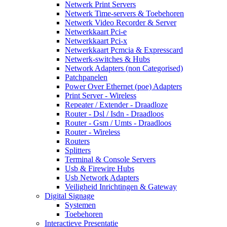
Netwerk Print Servers
Netwerk Time-servers & Toebehoren
Netwerk Video Recorder & Server
Netwerkkaart Pci-e
Netwerkkaart Pci-x
Netwerkkaart Pcmcia & Expresscard
Netwerk-switches & Hubs
Network Adapters (non Categorised)
Patchpanelen
Power Over Ethernet (poe) Adapters
Print Server - Wireless
Repeater / Extender - Draadloze
Router - Dsl / Isdn - Draadloos
Router - Gsm / Umts - Draadloos
Router - Wireless
Routers
Splitters
Terminal & Console Servers
Usb & Firewire Hubs
Usb Network Adapters
Veiligheid Inrichtingen & Gateway
Digital Signage
Systemen
Toebehoren
Interactieve Presentatie