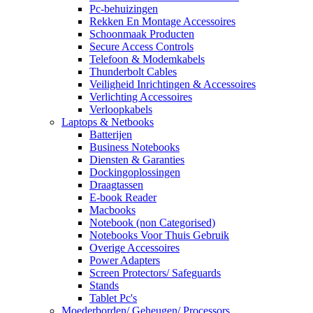
Pc-behuizingen
Rekken En Montage Accessoires
Schoonmaak Producten
Secure Access Controls
Telefoon & Modemkabels
Thunderbolt Cables
Veiligheid Inrichtingen & Accessoires
Verlichting Accessoires
Verloopkabels
Laptops & Netbooks
Batterijen
Business Notebooks
Diensten & Garanties
Dockingoplossingen
Draagtassen
E-book Reader
Macbooks
Notebook (non Categorised)
Notebooks Voor Thuis Gebruik
Overige Accessoires
Power Adapters
Screen Protectors/ Safeguards
Stands
Tablet Pc's
Moederborden/ Geheugen/ Processors