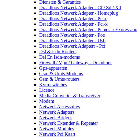
Diensten & Garanties
Draadloos Netwerk Adapter - Cf / Sd / Xd
Draadloos Netwerk Adapter - Homeplug
Draadloos Netwerk Adapter - Pci-e
Draadloos Netwerk Adapter - Pci-x
Draadloos Netwerk Adapter - Pcmcia / Expresscar
Draadloos Netwerk Adapter - Poe
Draadloos Netwerk Adapter - Usb
Draadloos Netwerk Adapterr - Pci
Dsl & Isdn Routers
Dsl En Isdn-modems
Firewall / Vpn / Gateway - Draadloos
Gps-apparaten
Gsm & Umts Modems
Gsm & Umts-routers
Kvm-switches
Licence
Media Converter & Transceiver
Modem
Netwerk Accessoires
Netwerk Adapters
Netwerk Bridges
Netwerk Extender & Repeater
Netwerk Modules
Netwerk Pci Kaart