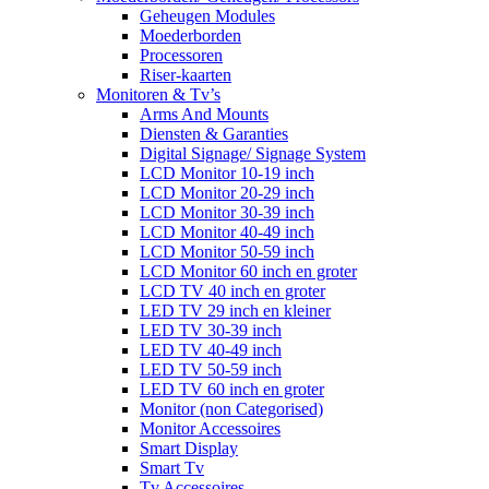
Geheugen Modules
Moederborden
Processoren
Riser-kaarten
Monitoren & Tv’s
Arms And Mounts
Diensten & Garanties
Digital Signage/ Signage System
LCD Monitor 10-19 inch
LCD Monitor 20-29 inch
LCD Monitor 30-39 inch
LCD Monitor 40-49 inch
LCD Monitor 50-59 inch
LCD Monitor 60 inch en groter
LCD TV 40 inch en groter
LED TV 29 inch en kleiner
LED TV 30-39 inch
LED TV 40-49 inch
LED TV 50-59 inch
LED TV 60 inch en groter
Monitor (non Categorised)
Monitor Accessoires
Smart Display
Smart Tv
Tv Accessoires