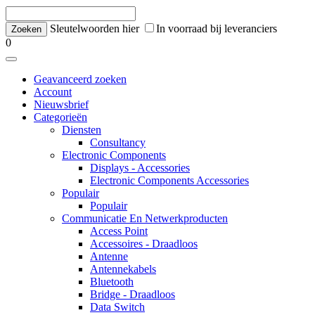
Sleutelwoorden hier
In voorraad bij leveranciers
0
Geavanceerd zoeken
Account
Nieuwsbrief
Categorieën
Diensten
Consultancy
Electronic Components
Displays - Accessories
Electronic Components Accessories
Populair
Populair
Communicatie En Netwerkproducten
Access Point
Accessoires - Draadloos
Antenne
Antennekabels
Bluetooth
Bridge - Draadloos
Data Switch