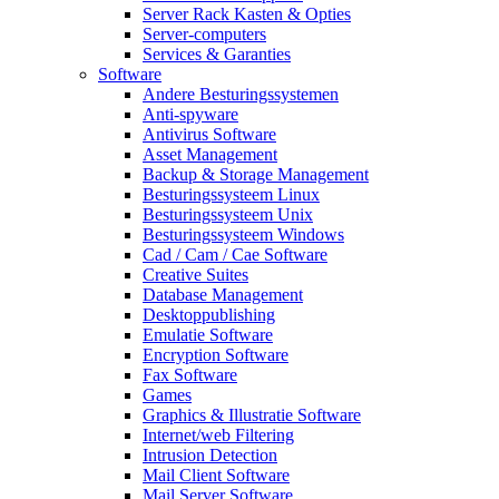
Server Rack Kasten & Opties
Server-computers
Services & Garanties
Software
Andere Besturingssystemen
Anti-spyware
Antivirus Software
Asset Management
Backup & Storage Management
Besturingssysteem Linux
Besturingssysteem Unix
Besturingssysteem Windows
Cad / Cam / Cae Software
Creative Suites
Database Management
Desktoppublishing
Emulatie Software
Encryption Software
Fax Software
Games
Graphics & Illustratie Software
Internet/web Filtering
Intrusion Detection
Mail Client Software
Mail Server Software