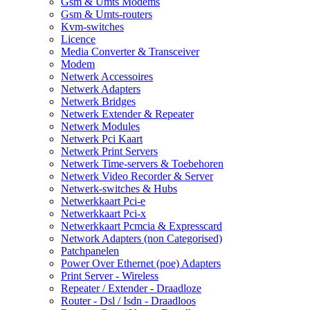
Gsm & Umts Modems
Gsm & Umts-routers
Kvm-switches
Licence
Media Converter & Transceiver
Modem
Netwerk Accessoires
Netwerk Adapters
Netwerk Bridges
Netwerk Extender & Repeater
Netwerk Modules
Netwerk Pci Kaart
Netwerk Print Servers
Netwerk Time-servers & Toebehoren
Netwerk Video Recorder & Server
Netwerk-switches & Hubs
Netwerkkaart Pci-e
Netwerkkaart Pci-x
Netwerkkaart Pcmcia & Expresscard
Network Adapters (non Categorised)
Patchpanelen
Power Over Ethernet (poe) Adapters
Print Server - Wireless
Repeater / Extender - Draadloze
Router - Dsl / Isdn - Draadloos