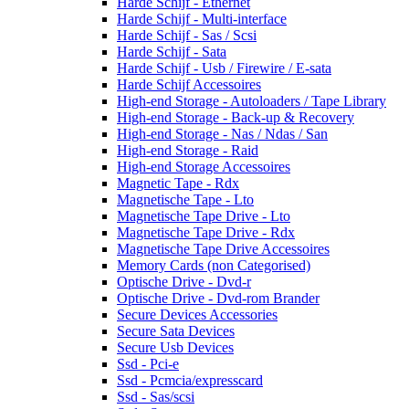
Harde Schijf - Ethernet
Harde Schijf - Multi-interface
Harde Schijf - Sas / Scsi
Harde Schijf - Sata
Harde Schijf - Usb / Firewire / E-sata
Harde Schijf Accessoires
High-end Storage - Autoloaders / Tape Library
High-end Storage - Back-up & Recovery
High-end Storage - Nas / Ndas / San
High-end Storage - Raid
High-end Storage Accessoires
Magnetic Tape - Rdx
Magnetische Tape - Lto
Magnetische Tape Drive - Lto
Magnetische Tape Drive - Rdx
Magnetische Tape Drive Accessoires
Memory Cards (non Categorised)
Optische Drive - Dvd-r
Optische Drive - Dvd-rom Brander
Secure Devices Accessories
Secure Sata Devices
Secure Usb Devices
Ssd - Pci-e
Ssd - Pcmcia/expresscard
Ssd - Sas/scsi