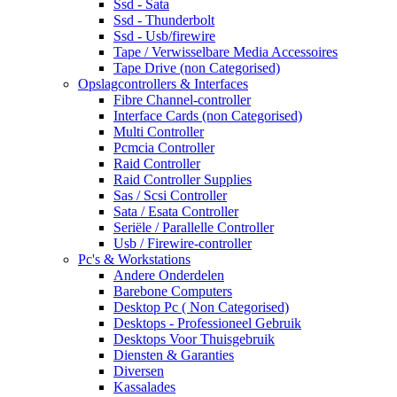
Ssd - Sata
Ssd - Thunderbolt
Ssd - Usb/firewire
Tape / Verwisselbare Media Accessoires
Tape Drive (non Categorised)
Opslagcontrollers & Interfaces
Fibre Channel-controller
Interface Cards (non Categorised)
Multi Controller
Pcmcia Controller
Raid Controller
Raid Controller Supplies
Sas / Scsi Controller
Sata / Esata Controller
Seriële / Parallelle Controller
Usb / Firewire-controller
Pc's & Workstations
Andere Onderdelen
Barebone Computers
Desktop Pc ( Non Categorised)
Desktops - Professioneel Gebruik
Desktops Voor Thuisgebruik
Diensten & Garanties
Diversen
Kassalades