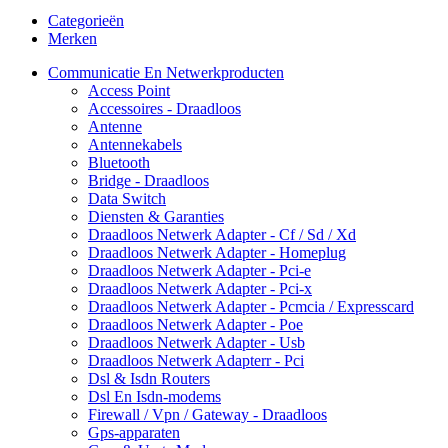
Categorieën
Merken
Communicatie En Netwerkproducten
Access Point
Accessoires - Draadloos
Antenne
Antennekabels
Bluetooth
Bridge - Draadloos
Data Switch
Diensten & Garanties
Draadloos Netwerk Adapter - Cf / Sd / Xd
Draadloos Netwerk Adapter - Homeplug
Draadloos Netwerk Adapter - Pci-e
Draadloos Netwerk Adapter - Pci-x
Draadloos Netwerk Adapter - Pcmcia / Expresscard
Draadloos Netwerk Adapter - Poe
Draadloos Netwerk Adapter - Usb
Draadloos Netwerk Adapterr - Pci
Dsl & Isdn Routers
Dsl En Isdn-modems
Firewall / Vpn / Gateway - Draadloos
Gps-apparaten