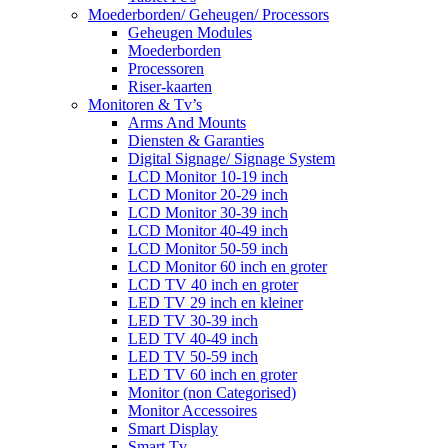
Moederborden/ Geheugen/ Processors
Geheugen Modules
Moederborden
Processoren
Riser-kaarten
Monitoren & Tv’s
Arms And Mounts
Diensten & Garanties
Digital Signage/ Signage System
LCD Monitor 10-19 inch
LCD Monitor 20-29 inch
LCD Monitor 30-39 inch
LCD Monitor 40-49 inch
LCD Monitor 50-59 inch
LCD Monitor 60 inch en groter
LCD TV 40 inch en groter
LED TV 29 inch en kleiner
LED TV 30-39 inch
LED TV 40-49 inch
LED TV 50-59 inch
LED TV 60 inch en groter
Monitor (non Categorised)
Monitor Accessoires
Smart Display
Smart Tv