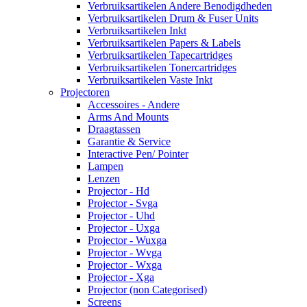
Verbruiksartikelen Andere Benodigdheden
Verbruiksartikelen Drum & Fuser Units
Verbruiksartikelen Inkt
Verbruiksartikelen Papers & Labels
Verbruiksartikelen Tapecartridges
Verbruiksartikelen Tonercartridges
Verbruiksartikelen Vaste Inkt
Projectoren
Accessoires - Andere
Arms And Mounts
Draagtassen
Garantie & Service
Interactive Pen/ Pointer
Lampen
Lenzen
Projector - Hd
Projector - Svga
Projector - Uhd
Projector - Uxga
Projector - Wuxga
Projector - Wvga
Projector - Wxga
Projector - Xga
Projector (non Categorised)
Screens