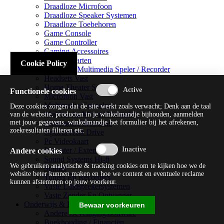
Draadloze Microfoon
Draadloze Speaker Systemen
Draadloze Toebehoren
Game Console
Game Controller
Gaming Accessoires
Geluidskaarten
Cookie Policy
Handheld Multimedia Speler / Recorder
Headsets Vast
Home Theater Systems
Functionele cookies
Microfoon Vast
Multimedia Consoles
Deze cookies zorgen dat de site werkt zoals verwacht; Denk aan de taal
Multimedia Mixer / Versterker
van de website, producten in je winkelmandje bijhouden, aanmelden
met jouw gegevens, winkelmandje het formulier bij het afrekenen,
Multimedia Productie
zoekresultaten filteren etc.
Optical Disk Drive
Pc Videokaart
Repeater / Extender
Andere cookies
Sound Systems Hi-fi
We gebruiken analytische & tracking cookies om te kijken hoe we de
Splitter
website beter kunnen maken en hoe we content en eventuele reclame
Tuners En Recorders
kunnen afstemmen op jouw voorkeur.
Vaste Luidsprekersystemen
Vaste Zender En Ontvanger
Onderwijs & Recreatie
Bewaar voorkeuren
Andere Beveiligingssoftware
Boekhouding / Financiën