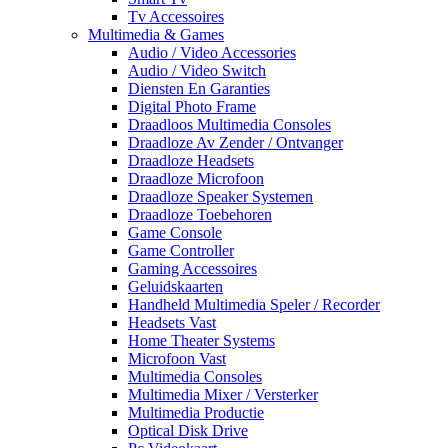
Tv Accessoires
Multimedia & Games
Audio / Video Accessories
Audio / Video Switch
Diensten En Garanties
Digital Photo Frame
Draadloos Multimedia Consoles
Draadloze Av Zender / Ontvanger
Draadloze Headsets
Draadloze Microfoon
Draadloze Speaker Systemen
Draadloze Toebehoren
Game Console
Game Controller
Gaming Accessoires
Geluidskaarten
Handheld Multimedia Speler / Recorder
Headsets Vast
Home Theater Systems
Microfoon Vast
Multimedia Consoles
Multimedia Mixer / Versterker
Multimedia Productie
Optical Disk Drive