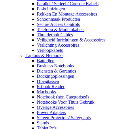
Parallel / Serieel / Console Kabels
Pc-behuizingen
Rekken En Montage Accessoires
Schoonmaak Producten
Secure Access Controls
Telefoon & Modemkabels
Thunderbolt Cables
Veiligheid Inrichtingen & Accessoires
Verlichting Accessoires
Verloopkabels
Laptops & Netbooks
Batterijen
Business Notebooks
Diensten & Garanties
Dockingoplossingen
Draagtassen
E-book Reader
Macbooks
Notebook (non Categorised)
Notebooks Voor Thuis Gebruik
Overige Accessoires
Power Adapters
Screen Protectors/ Safeguards
Stands
Tablet Pc's