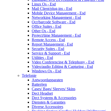
Linux Os - Esd
Mail Client/plug-ins - Esd
Mobile Device Management - Esd
Networking Management - Esd
Ocr/barcode Software - Esd
Office Suites - Esd
Other Os - Esd
Project/time Management - Esd
Remote Access - Esd
Report Management - Esd
Security Suites - Esd
Service & Support - Esd
Utilities - Esd
Video Conferencing & Telephony - Esd
Video/audio Editing & Capturing - Esd
Windows Os - Esd
Telefonie
Antwoordapparaten
Batterijen
Cases/ Bags/ Sleeves/ Skins
Dect Headset
Dect Systems & Accessories
Diensten & Garanties
Diverse Accessoires