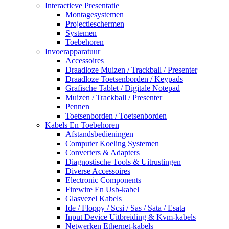
Interactieve Presentatie
Montagesystemen
Projectieschermen
Systemen
Toebehoren
Invoerapparatuur
Accessoires
Draadloze Muizen / Trackball / Presenter
Draadloze Toetsenborden / Keypads
Grafische Tablet / Digitale Notepad
Muizen / Trackball / Presenter
Pennen
Toetsenborden / Toetsenborden
Kabels En Toebehoren
Afstandsbedieningen
Computer Koeling Systemen
Converters & Adapters
Diagnostische Tools & Uitrustingen
Diverse Accessoires
Electronic Components
Firewire En Usb-kabel
Glasvezel Kabels
Ide / Floppy / Scsi / Sas / Sata / Esata
Input Device Uitbreiding & Kvm-kabels
Netwerken Ethernet-kabels