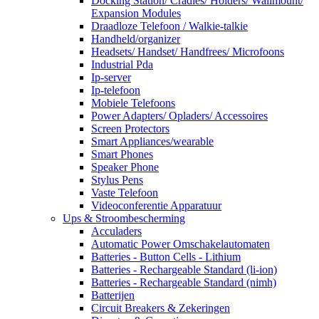
Docking Station/ Cradles/ Holders/ Wallmount/
Expansion Modules
Draadloze Telefoon / Walkie-talkie
Handheld/organizer
Headsets/ Handset/ Handfrees/ Microfoons
Industrial Pda
Ip-server
Ip-telefoon
Mobiele Telefoons
Power Adapters/ Opladers/ Accessoires
Screen Protectors
Smart Appliances/wearable
Smart Phones
Speaker Phone
Stylus Pens
Vaste Telefoon
Videoconferentie Apparatuur
Ups & Stroombescherming
Acculaders
Automatic Power Omschakelautomaten
Batteries - Button Cells - Lithium
Batteries - Rechargeable Standard (li-ion)
Batteries - Rechargeable Standard (nimh)
Batterijen
Circuit Breakers & Zekeringen