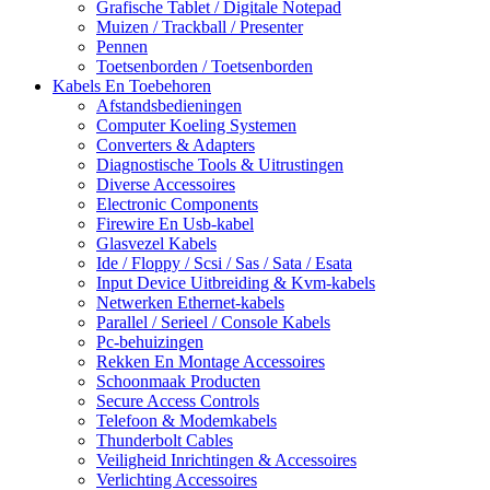
Grafische Tablet / Digitale Notepad
Muizen / Trackball / Presenter
Pennen
Toetsenborden / Toetsenborden
Kabels En Toebehoren
Afstandsbedieningen
Computer Koeling Systemen
Converters & Adapters
Diagnostische Tools & Uitrustingen
Diverse Accessoires
Electronic Components
Firewire En Usb-kabel
Glasvezel Kabels
Ide / Floppy / Scsi / Sas / Sata / Esata
Input Device Uitbreiding & Kvm-kabels
Netwerken Ethernet-kabels
Parallel / Serieel / Console Kabels
Pc-behuizingen
Rekken En Montage Accessoires
Schoonmaak Producten
Secure Access Controls
Telefoon & Modemkabels
Thunderbolt Cables
Veiligheid Inrichtingen & Accessoires
Verlichting Accessoires