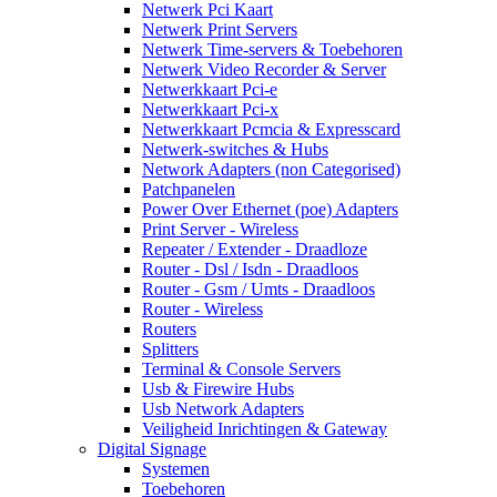
Netwerk Pci Kaart
Netwerk Print Servers
Netwerk Time-servers & Toebehoren
Netwerk Video Recorder & Server
Netwerkkaart Pci-e
Netwerkkaart Pci-x
Netwerkkaart Pcmcia & Expresscard
Netwerk-switches & Hubs
Network Adapters (non Categorised)
Patchpanelen
Power Over Ethernet (poe) Adapters
Print Server - Wireless
Repeater / Extender - Draadloze
Router - Dsl / Isdn - Draadloos
Router - Gsm / Umts - Draadloos
Router - Wireless
Routers
Splitters
Terminal & Console Servers
Usb & Firewire Hubs
Usb Network Adapters
Veiligheid Inrichtingen & Gateway
Digital Signage
Systemen
Toebehoren