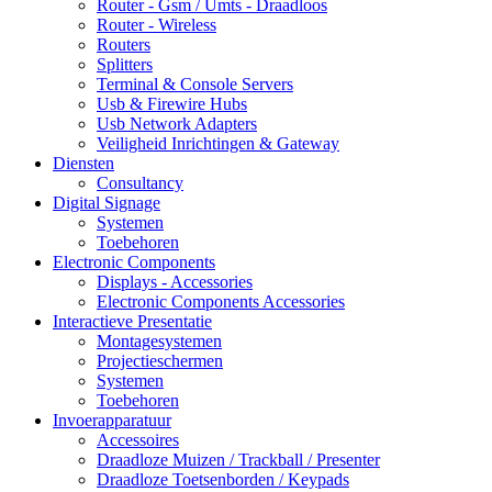
Router - Gsm / Umts - Draadloos
Router - Wireless
Routers
Splitters
Terminal & Console Servers
Usb & Firewire Hubs
Usb Network Adapters
Veiligheid Inrichtingen & Gateway
Diensten
Consultancy
Digital Signage
Systemen
Toebehoren
Electronic Components
Displays - Accessories
Electronic Components Accessories
Interactieve Presentatie
Montagesystemen
Projectieschermen
Systemen
Toebehoren
Invoerapparatuur
Accessoires
Draadloze Muizen / Trackball / Presenter
Draadloze Toetsenborden / Keypads