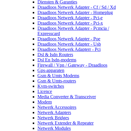
Diensten & Garanties
Draadloos Netwerk Adapter - Cf / Sd / Xd
Draadloos Netwerk Adapter - Homeplug
Draadloos Netwerk Adapter - Pci-e
Draadloos Netwerk Adapter - Pci-x
Draadloos Netwerk Adapter - Pcmcia /
Expresscard
Draadloos Netwerk Adapter - Poe
Draadloos Netwerk Adapter - Usb
Draadloos Netwerk Adapterr - Pci
Dsl & Isdn Routers
Dsl En Isdn-modems
Firewall / Vpn / Gateway - Draadloos
Gps-apparaten
Gsm & Umts Modems
Gsm & Umts-routers
Kvm-switches
Licence
Media Converter & Transceiver
Modem
Netwerk Accessoires
Netwerk Adapters
Netwerk Bridges
Netwerk Extender & Repeater
Netwerk Modules