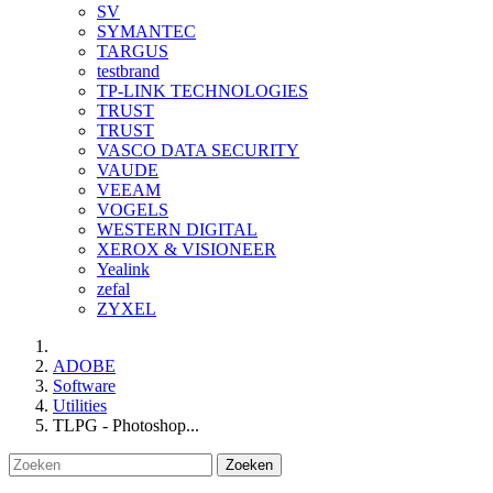
SV
SYMANTEC
TARGUS
testbrand
TP-LINK TECHNOLOGIES
TRUST
TRUST
VASCO DATA SECURITY
VAUDE
VEEAM
VOGELS
WESTERN DIGITAL
XEROX & VISIONEER
Yealink
zefal
ZYXEL
ADOBE
Software
Utilities
TLPG - Photoshop...
Zoeken