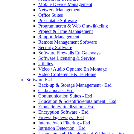
Mobile Device Management
Netwerk Management
Office Suites
Presentatie Software
Programmeren & Web Ontwikkeling
Project & Time Management
Rapport Management
Remote Management Software
Security Software
Software Firewalls En Gateways
Software Licensing & Service
Utilities
Video / Audio Opname En Montage
Video Conference & Telefonie
Software Esd
Back-up & Storage Management - Esd
Cad/cam/cae - Esd
Communication Suites - Esd
Education & Scientific/edutainment - Esd
Emulation/virtualization - Esd
Encryption Software - Esd
Firewall/gateways - Esd
Internet/web Filtering - Esd
Intrusion Detection - Esd
Language/web Development & Plug-ins - Esd