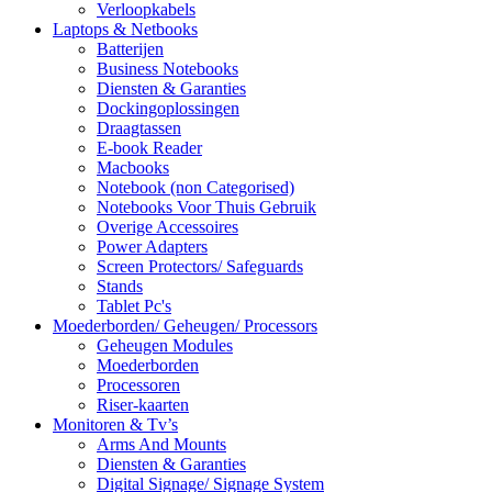
Verloopkabels
Laptops & Netbooks
Batterijen
Business Notebooks
Diensten & Garanties
Dockingoplossingen
Draagtassen
E-book Reader
Macbooks
Notebook (non Categorised)
Notebooks Voor Thuis Gebruik
Overige Accessoires
Power Adapters
Screen Protectors/ Safeguards
Stands
Tablet Pc's
Moederborden/ Geheugen/ Processors
Geheugen Modules
Moederborden
Processoren
Riser-kaarten
Monitoren & Tv’s
Arms And Mounts
Diensten & Garanties
Digital Signage/ Signage System