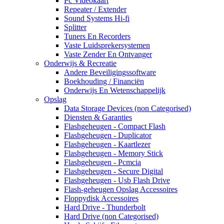
Pc Videokaart
Repeater / Extender
Sound Systems Hi-fi
Splitter
Tuners En Recorders
Vaste Luidsprekersystemen
Vaste Zender En Ontvanger
Onderwijs & Recreatie
Andere Beveiligingssoftware
Boekhouding / Financiën
Onderwijs En Wetenschappelijk
Opslag
Data Storage Devices (non Categorised)
Diensten & Garanties
Flashgeheugen - Compact Flash
Flashgeheugen - Duplicator
Flashgeheugen - Kaartlezer
Flashgeheugen - Memory Stick
Flashgeheugen - Pcmcia
Flashgeheugen - Secure Digital
Flashgeheugen - Usb Flash Drive
Flash-geheugen Opslag Accessoires
Floppydisk Accessoires
Hard Drive - Thunderbolt
Hard Drive (non Categorised)