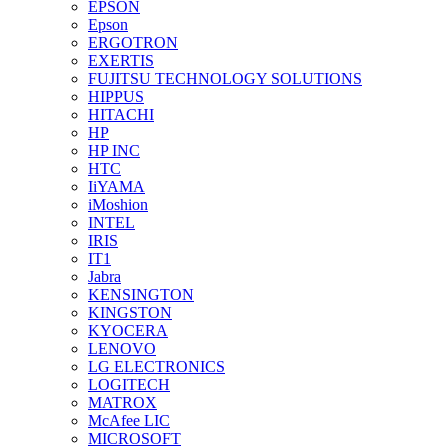
EPSON
Epson
ERGOTRON
EXERTIS
FUJITSU TECHNOLOGY SOLUTIONS
HIPPUS
HITACHI
HP
HP INC
HTC
IiYAMA
iMoshion
INTEL
IRIS
IT1
Jabra
KENSINGTON
KINGSTON
KYOCERA
LENOVO
LG ELECTRONICS
LOGITECH
MATROX
McAfee LIC
MICROSOFT