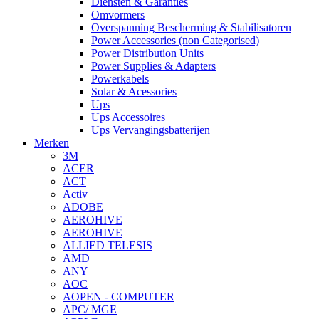
Diensten & Garanties
Omvormers
Overspanning Bescherming & Stabilisatoren
Power Accessories (non Categorised)
Power Distribution Units
Power Supplies & Adapters
Powerkabels
Solar & Acessories
Ups
Ups Accessoires
Ups Vervangingsbatterijen
Merken
3M
ACER
ACT
Activ
ADOBE
AEROHIVE
AEROHIVE
ALLIED TELESIS
AMD
ANY
AOC
AOPEN - COMPUTER
APC/ MGE