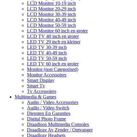
LCD Monitor 10-19 inch
LCD Monitor 20-29 inch
LCD Monitor 30-39 inch
LCD Monitor 40-49 inch
LCD Monitor 50-59 inch
LCD Monitor 60 inch en groter
LCD TV 40 inch en groter
LED TV 29 inch en kleiner
LED TV 30-39 inch
LED TV 40-49 inch
LED TV 50-59 inch
LED TV 60 inch en groter
Monitor (non Categorised)
Monitor Accessoires
Smart Display
Smart Tv
Tv Accessoires
Multimedia & Games
Audio / Video Accessories
Audio / Video Switch
Diensten En Garanties
Digital Photo Frame
Draadloos Multimedia Consoles
Draadloze Av Zender / Ontvanger
Draadloze Headsets