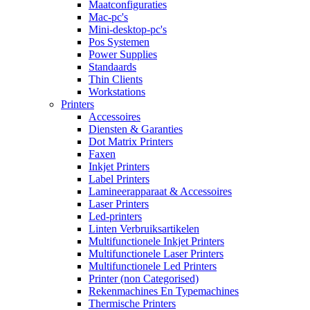
Maatconfiguraties
Mac-pc's
Mini-desktop-pc's
Pos Systemen
Power Supplies
Standaards
Thin Clients
Workstations
Printers
Accessoires
Diensten & Garanties
Dot Matrix Printers
Faxen
Inkjet Printers
Label Printers
Lamineerapparaat & Accessoires
Laser Printers
Led-printers
Linten Verbruiksartikelen
Multifunctionele Inkjet Printers
Multifunctionele Laser Printers
Multifunctionele Led Printers
Printer (non Categorised)
Rekenmachines En Typemachines
Thermische Printers