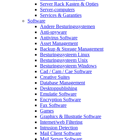
Server Rack Kasten & Opties
Server-computers
Services & Garanties
Software
Andere Besturingssystemen
Anti-spyware
Antivirus Software
Asset Management
Backup & Storage Management
Besturingssysteem Linux
Besturingssysteem Unix
Besturingssysteem Windows
Cad / Cam / Cae Software
Creative Suites
Database Management
Desktoppublishing
Emulatie Software
Encryption Software
Fax Software
Games
Graphics & Illustratie Software
Internet/web Filtering
Intrusion Detection
Mail Client Software
Mail Server Software