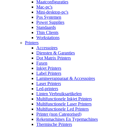
Maatconfiguraties
Mac-pc's
Mini-desktop-pc's
Pos Systemen
Power Supplies
Standaards
Thin Clients
Workstations
Printers
Accessoires
Diensten & Garanties
Dot Matrix Printers
Faxen
Inkjet Printers
Label Printers
Lamineerapparaat & Accessoires
Laser Printers
Led-printers
Linten Verbruiksartikelen
Multifunctionele Inkjet Printers
Multifunctionele Laser Printers
Multifunctionele Led Printers
Printer (non Categorised)
Rekenmachines En Typemachines
Thermische Printers