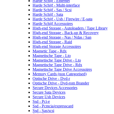
Harde Schijf - Ethernet
Harde Schijf - Multi-interface
Harde Schijf - Sas / Scsi
Harde Schijf - Sata
Harde Schijf - Usb / Firewire / E-sata
Harde Schijf Accessoires
High-end Storage - Autoloaders / Tape Library
High-end Storage - Back-up & Recovery
High-end Storage - Nas / Ndas / San
High-end Storage - Raid
High-end Storage Accessoires
Magnetic Tape - Rdx
Magnetische Tape - Lto
Magnetische Tape Drive - Lto
Magnetische Tape Drive - Rdx
Magnetische Tape Drive Accessoires
Memory Cards (non Categorised)
Optische Drive - Dvd-r
Optische Drive - Dvd-rom Brander
Secure Devices Accessories
Secure Sata Devices
Secure Usb Devices
Ssd - Pci-e
Ssd - Pcmcia/expresscard
Ssd - Sas/scsi