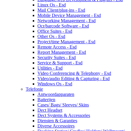
Linux Os - Esd
Mail Client/plug-ins - Esd
Mobile Device Management - Esd
Networking Management - Esd
Ocr/barcode Software - Esd
Office Suites - Esd
Other Os - Esd
Project/time Management - Esd
Remote Access - Esd
Report Management - Esd
Security Suites - Esd
Service & Support - Esd
Utilities - Esd
Video Conferencing & Telephony - Esd
Video/audio Editing & Capturing - Esd
Windows Os - Esd
Telefonie
Antwoordapparaten
Batterijen
Cases/ Bags/ Sleeves/ Skins
Dect Headset
Dect Systems & Accessories
Diensten & Garanties
Diverse Accessoires