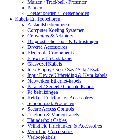
Muizen / Trackball / Presenter
Pennen
Toetsenborden / Toetsenborden
Kabels En Toebehoren
Afstandsbedieningen
Computer Koeling Systemen
Converters & Adapters
Diagnostische Tools & Uitrustingen
Diverse Accessoires
Electronic Components
Firewire En Usb-kabel
Glasvezel Kabels
Ide / Floppy / Scsi / Sas / Sata / Esata
Input Device Uitbreiding & Kvm-kabels
Netwerken Ethernet-kabels
Parallel / Serieel / Console Kabels
Pc-behuizingen
Rekken En Montage Accessoires
Schoonmaak Producten
Secure Access Controls
Telefoon & Modemkabels
Thunderbolt Cables
Veiligheid Inrichtingen & Accessoires
Verlichting Accessoires
Verloopkabels