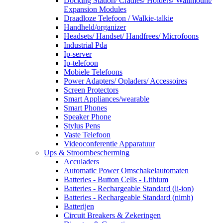
Docking Station/ Cradles/ Holders/ Wallmount/
Expansion Modules
Draadloze Telefoon / Walkie-talkie
Handheld/organizer
Headsets/ Handset/ Handfrees/ Microfoons
Industrial Pda
Ip-server
Ip-telefoon
Mobiele Telefoons
Power Adapters/ Opladers/ Accessoires
Screen Protectors
Smart Appliances/wearable
Smart Phones
Speaker Phone
Stylus Pens
Vaste Telefoon
Videoconferentie Apparatuur
Ups & Stroombescherming
Acculaders
Automatic Power Omschakelautomaten
Batteries - Button Cells - Lithium
Batteries - Rechargeable Standard (li-ion)
Batteries - Rechargeable Standard (nimh)
Batterijen
Circuit Breakers & Zekeringen