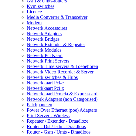
Gsm & Umts-routers
Kvm-switches
Licence
Media Converter & Transceiver
Modem
Netwerk Accessoires
Netwerk Adapters
Netwerk Bridges
Netwerk Extender & Repeater
Netwerk Modules
Netwerk Pci Kaart
Netwerk Print Servers
Netwerk Time-servers & Toebehoren
Netwerk Video Recorder & Server
Netwerk-switches & Hubs
Netwerkkaart Pci-e
Netwerkkaart Pci-x
Netwerkkaart Pcmcia & Expresscard
Network Adapters (non Categorised)
Patchpanelen
Power Over Ethernet (poe) Adapters
Print Server - Wireless
Repeater / Extender - Draadloze
Router - Dsl / Isdn - Draadloos
Router - Gsm / Umts - Draadloos