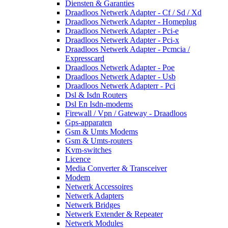
Diensten & Garanties
Draadloos Netwerk Adapter - Cf / Sd / Xd
Draadloos Netwerk Adapter - Homeplug
Draadloos Netwerk Adapter - Pci-e
Draadloos Netwerk Adapter - Pci-x
Draadloos Netwerk Adapter - Pcmcia /
Expresscard
Draadloos Netwerk Adapter - Poe
Draadloos Netwerk Adapter - Usb
Draadloos Netwerk Adapterr - Pci
Dsl & Isdn Routers
Dsl En Isdn-modems
Firewall / Vpn / Gateway - Draadloos
Gps-apparaten
Gsm & Umts Modems
Gsm & Umts-routers
Kvm-switches
Licence
Media Converter & Transceiver
Modem
Netwerk Accessoires
Netwerk Adapters
Netwerk Bridges
Netwerk Extender & Repeater
Netwerk Modules