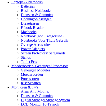
Laptops & Netbooks
Batterijen
Business Notebooks
Diensten & Garanties
Dockingoplossingen
Draagtassen
E-book Reader
Macbooks
Notebook (non Categorised)
Notebooks Voor Thuis Gebruik
Overige Accessoires
Power Adapters
Screen Protectors/ Safeguards
Stands
Tablet Pc's
Moederborden/ Geheugen/ Processors
Geheugen Modules
Moederborden
Processoren
Riser-kaarten
Monitoren & Tv’s
Arms And Mounts
Diensten & Garanties
Digital Signage/ Signage System
LCD Monitor 10-19 inch