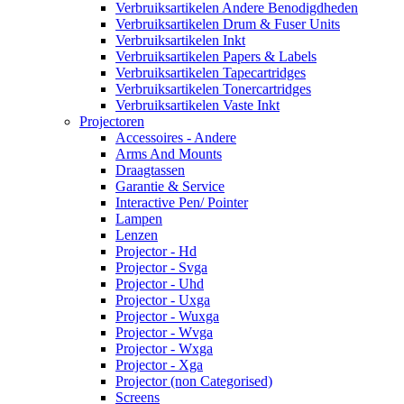
Verbruiksartikelen Andere Benodigdheden
Verbruiksartikelen Drum & Fuser Units
Verbruiksartikelen Inkt
Verbruiksartikelen Papers & Labels
Verbruiksartikelen Tapecartridges
Verbruiksartikelen Tonercartridges
Verbruiksartikelen Vaste Inkt
Projectoren
Accessoires - Andere
Arms And Mounts
Draagtassen
Garantie & Service
Interactive Pen/ Pointer
Lampen
Lenzen
Projector - Hd
Projector - Svga
Projector - Uhd
Projector - Uxga
Projector - Wuxga
Projector - Wvga
Projector - Wxga
Projector - Xga
Projector (non Categorised)
Screens