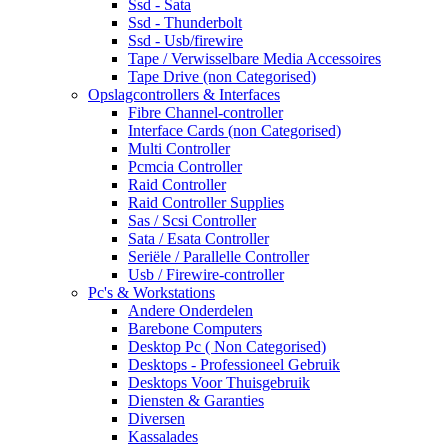
Ssd - Sata
Ssd - Thunderbolt
Ssd - Usb/firewire
Tape / Verwisselbare Media Accessoires
Tape Drive (non Categorised)
Opslagcontrollers & Interfaces
Fibre Channel-controller
Interface Cards (non Categorised)
Multi Controller
Pcmcia Controller
Raid Controller
Raid Controller Supplies
Sas / Scsi Controller
Sata / Esata Controller
Seriële / Parallelle Controller
Usb / Firewire-controller
Pc's & Workstations
Andere Onderdelen
Barebone Computers
Desktop Pc ( Non Categorised)
Desktops - Professioneel Gebruik
Desktops Voor Thuisgebruik
Diensten & Garanties
Diversen
Kassalades