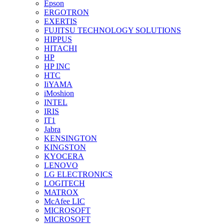
Epson
ERGOTRON
EXERTIS
FUJITSU TECHNOLOGY SOLUTIONS
HIPPUS
HITACHI
HP
HP INC
HTC
IiYAMA
iMoshion
INTEL
IRIS
IT1
Jabra
KENSINGTON
KINGSTON
KYOCERA
LENOVO
LG ELECTRONICS
LOGITECH
MATROX
McAfee LIC
MICROSOFT
MICROSOFT