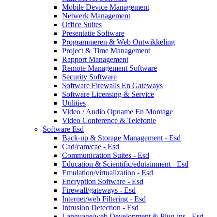
Mobile Device Management
Netwerk Management
Office Suites
Presentatie Software
Programmeren & Web Ontwikkeling
Project & Time Management
Rapport Management
Remote Management Software
Security Software
Software Firewalls En Gateways
Software Licensing & Service
Utilities
Video / Audio Opname En Montage
Video Conference & Telefonie
Software Esd
Back-up & Storage Management - Esd
Cad/cam/cae - Esd
Communication Suites - Esd
Education & Scientific/edutainment - Esd
Emulation/virtualization - Esd
Encryption Software - Esd
Firewall/gateways - Esd
Internet/web Filtering - Esd
Intrusion Detection - Esd
Language/web Development & Plug-ins - Esd