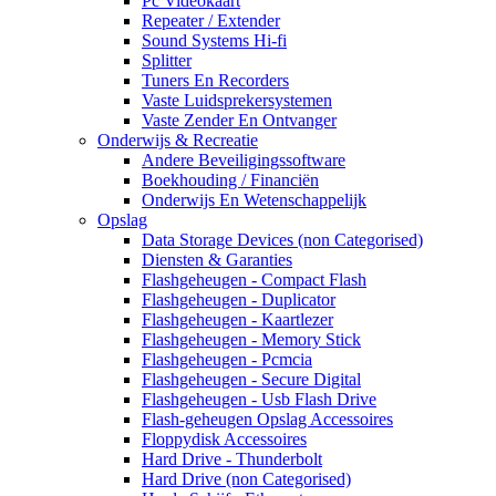
Pc Videokaart
Repeater / Extender
Sound Systems Hi-fi
Splitter
Tuners En Recorders
Vaste Luidsprekersystemen
Vaste Zender En Ontvanger
Onderwijs & Recreatie
Andere Beveiligingssoftware
Boekhouding / Financiën
Onderwijs En Wetenschappelijk
Opslag
Data Storage Devices (non Categorised)
Diensten & Garanties
Flashgeheugen - Compact Flash
Flashgeheugen - Duplicator
Flashgeheugen - Kaartlezer
Flashgeheugen - Memory Stick
Flashgeheugen - Pcmcia
Flashgeheugen - Secure Digital
Flashgeheugen - Usb Flash Drive
Flash-geheugen Opslag Accessoires
Floppydisk Accessoires
Hard Drive - Thunderbolt
Hard Drive (non Categorised)