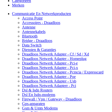
Categorieën
Merken
Communicatie En Netwerkproducten
Access Point
Accessoires - Draadloos
Antenne
Antennekabels
Bluetooth
Bridge - Draadloos
Data Switch
Diensten & Garanties
Draadloos Netwerk Adapter - Cf / Sd / Xd
Draadloos Netwerk Adapter - Homeplug
Draadloos Netwerk Adapter - Pci-e
Draadloos Netwerk Adapter - Pci-x
Draadloos Netwerk Adapter - Pcmcia / Expresscard
Draadloos Netwerk Adapter - Poe
Draadloos Netwerk Adapter - Usb
Draadloos Netwerk Adapterr - Pci
Dsl & Isdn Routers
Dsl En Isdn-modems
Firewall / Vpn / Gateway - Draadloos
Gps-apparaten
Gsm & Umts Modems