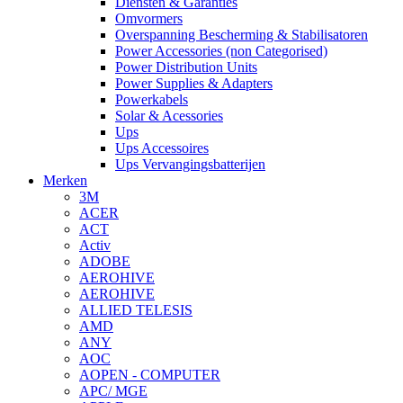
Diensten & Garanties
Omvormers
Overspanning Bescherming & Stabilisatoren
Power Accessories (non Categorised)
Power Distribution Units
Power Supplies & Adapters
Powerkabels
Solar & Acessories
Ups
Ups Accessoires
Ups Vervangingsbatterijen
Merken
3M
ACER
ACT
Activ
ADOBE
AEROHIVE
AEROHIVE
ALLIED TELESIS
AMD
ANY
AOC
AOPEN - COMPUTER
APC/ MGE