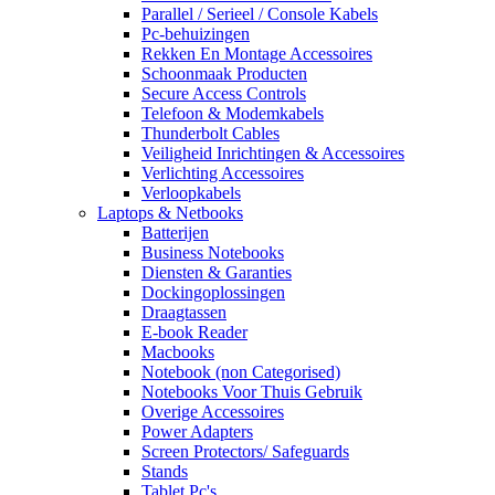
Parallel / Serieel / Console Kabels
Pc-behuizingen
Rekken En Montage Accessoires
Schoonmaak Producten
Secure Access Controls
Telefoon & Modemkabels
Thunderbolt Cables
Veiligheid Inrichtingen & Accessoires
Verlichting Accessoires
Verloopkabels
Laptops & Netbooks
Batterijen
Business Notebooks
Diensten & Garanties
Dockingoplossingen
Draagtassen
E-book Reader
Macbooks
Notebook (non Categorised)
Notebooks Voor Thuis Gebruik
Overige Accessoires
Power Adapters
Screen Protectors/ Safeguards
Stands
Tablet Pc's