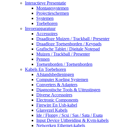
Interactieve Presentatie
Montagesystemen
Projectieschermen
Systemen
Toebehoren
Invoerapparatuur
Accessoires
Draadloze Muizen / Trackball / Presenter
Draadloze Toetsenborden / Keypads
Grafische Tablet / Digitale Notepad
Muizen / Trackball / Presenter
Pennen
Toetsenborden / Toetsenborden
Kabels En Toebehoren
Afstandsbedieningen
Computer Koeling Systemen
Converters & Adapters
Diagnostische Tools & Uitrustingen
Diverse Accessoires
Electronic Components
Firewire En Usb-kabel
Glasvezel Kabels
Ide / Floppy / Scsi / Sas / Sata / Esata
Input Device Uitbreiding & Kvm-kabels
Netwerken Ethernet-kabels