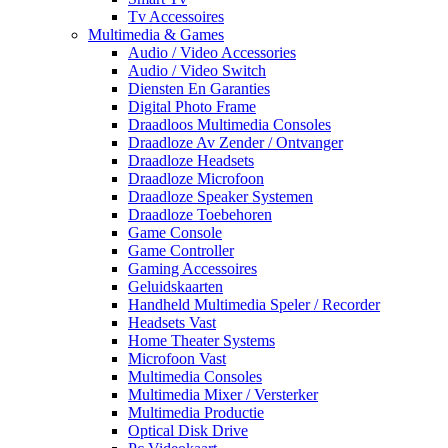
Tv Accessoires
Multimedia & Games
Audio / Video Accessories
Audio / Video Switch
Diensten En Garanties
Digital Photo Frame
Draadloos Multimedia Consoles
Draadloze Av Zender / Ontvanger
Draadloze Headsets
Draadloze Microfoon
Draadloze Speaker Systemen
Draadloze Toebehoren
Game Console
Game Controller
Gaming Accessoires
Geluidskaarten
Handheld Multimedia Speler / Recorder
Headsets Vast
Home Theater Systems
Microfoon Vast
Multimedia Consoles
Multimedia Mixer / Versterker
Multimedia Productie
Optical Disk Drive