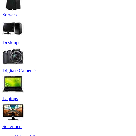
Servers
Desktops
Digitale Camera's
Laptops
Schermen