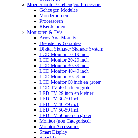
Moederborden/ Geheugen/ Processors
Geheugen Modules
Moederborden
Processoren
Riser-kaarten
Monitoren & Tv’s
Arms And Mounts
Diensten & Garanties
Digital Signage/ Signage System
LCD Monitor 10-19 inch
LCD Monitor 20-29 inch
LCD Monitor 30-39 inch
LCD Monitor 40-49 inch
LCD Monitor 50-59 inch
LCD Monitor 60 inch en groter
LCD TV 40 inch en groter
LED TV 29 inch en kleiner
LED TV 30-39 inch
LED TV 40-49 inch
LED TV 50-59 inch
LED TV 60 inch en groter
Monitor (non Categorised)
Monitor Accessoires
Smart Display
Smart Tv