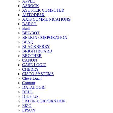
APPLE
ASROCK
ASUSTEK COMPUTER
AUTODESK
AXIS COMMUNICATIONS
BARCO
Basil
BEE-BOT
BELKIN CORPORATION
BENQ
BLACKBERRY
BRIGHTBOARD
BROTHER
CANON
CASE LOGIC
CHERRY
CISCO SYSTEMS
Clevertouch
Contour
DATALOGIC
DELL
DIGITUS
EATON CORPORATION
EIZO
EPSON