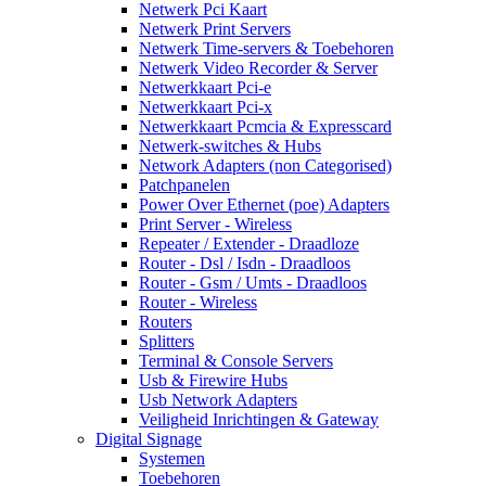
Netwerk Pci Kaart
Netwerk Print Servers
Netwerk Time-servers & Toebehoren
Netwerk Video Recorder & Server
Netwerkkaart Pci-e
Netwerkkaart Pci-x
Netwerkkaart Pcmcia & Expresscard
Netwerk-switches & Hubs
Network Adapters (non Categorised)
Patchpanelen
Power Over Ethernet (poe) Adapters
Print Server - Wireless
Repeater / Extender - Draadloze
Router - Dsl / Isdn - Draadloos
Router - Gsm / Umts - Draadloos
Router - Wireless
Routers
Splitters
Terminal & Console Servers
Usb & Firewire Hubs
Usb Network Adapters
Veiligheid Inrichtingen & Gateway
Digital Signage
Systemen
Toebehoren