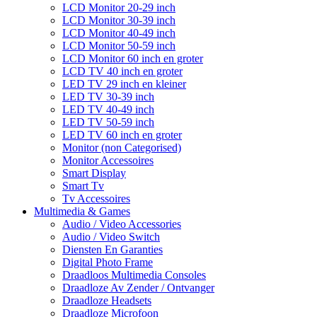
LCD Monitor 20-29 inch
LCD Monitor 30-39 inch
LCD Monitor 40-49 inch
LCD Monitor 50-59 inch
LCD Monitor 60 inch en groter
LCD TV 40 inch en groter
LED TV 29 inch en kleiner
LED TV 30-39 inch
LED TV 40-49 inch
LED TV 50-59 inch
LED TV 60 inch en groter
Monitor (non Categorised)
Monitor Accessoires
Smart Display
Smart Tv
Tv Accessoires
Multimedia & Games
Audio / Video Accessories
Audio / Video Switch
Diensten En Garanties
Digital Photo Frame
Draadloos Multimedia Consoles
Draadloze Av Zender / Ontvanger
Draadloze Headsets
Draadloze Microfoon