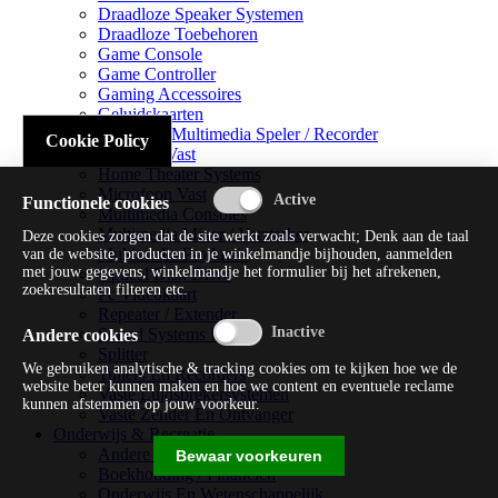
Draadloze Speaker Systemen
Draadloze Toebehoren
Game Console
Game Controller
Gaming Accessoires
Geluidskaarten
Handheld Multimedia Speler / Recorder
Cookie Policy
Headsets Vast
Home Theater Systems
Microfoon Vast
Functionele cookies
Multimedia Consoles
Multimedia Mixer / Versterker
Deze cookies zorgen dat de site werkt zoals verwacht; Denk aan de taal
Multimedia Productie
van de website, producten in je winkelmandje bijhouden, aanmelden
met jouw gegevens, winkelmandje het formulier bij het afrekenen,
Optical Disk Drive
zoekresultaten filteren etc.
Pc Videokaart
Repeater / Extender
Sound Systems Hi-fi
Andere cookies
Splitter
We gebruiken analytische & tracking cookies om te kijken hoe we de
Tuners En Recorders
website beter kunnen maken en hoe we content en eventuele reclame
Vaste Luidsprekersystemen
kunnen afstemmen op jouw voorkeur.
Vaste Zender En Ontvanger
Onderwijs & Recreatie
Andere Beveiligingssoftware
Bewaar voorkeuren
Boekhouding / Financiën
Onderwijs En Wetenschappelijk