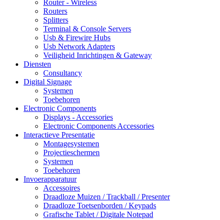
Router - Wireless
Routers
Splitters
Terminal & Console Servers
Usb & Firewire Hubs
Usb Network Adapters
Veiligheid Inrichtingen & Gateway
Diensten
Consultancy
Digital Signage
Systemen
Toebehoren
Electronic Components
Displays - Accessories
Electronic Components Accessories
Interactieve Presentatie
Montagesystemen
Projectieschermen
Systemen
Toebehoren
Invoerapparatuur
Accessoires
Draadloze Muizen / Trackball / Presenter
Draadloze Toetsenborden / Keypads
Grafische Tablet / Digitale Notepad