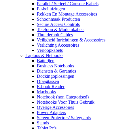
Parallel / Serieel / Console Kabels
Pc-behuizingen
Rekken En Montage Accessoires
Schoonmaak Producten
Secure Access Controls
Telefoon & Modemkabels
Thunderbolt Cables
Veiligheid Inrichtingen & Accessoires
Verlichting Accessoires
Verloopkabels
Laptops & Netbooks
Batterijen
Business Notebooks
Diensten & Garanties
Dockingoplossingen
Draagtassen
E-book Reader
Macbooks
Notebook (non Categorised)
Notebooks Voor Thuis Gebruik
Overige Accessoires
Power Adapters
Screen Protectors/ Safeguards
Stands
Tablet Pc's