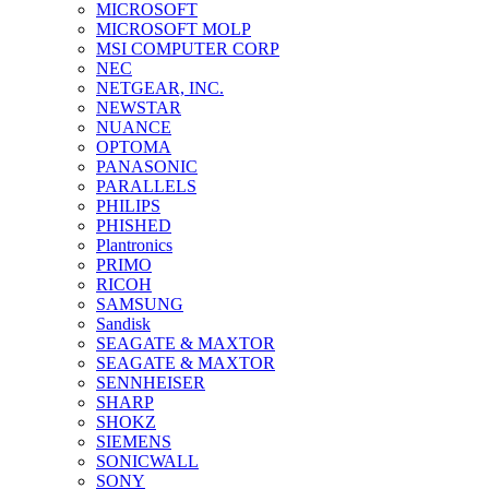
MICROSOFT
MICROSOFT MOLP
MSI COMPUTER CORP
NEC
NETGEAR, INC.
NEWSTAR
NUANCE
OPTOMA
PANASONIC
PARALLELS
PHILIPS
PHISHED
Plantronics
PRIMO
RICOH
SAMSUNG
Sandisk
SEAGATE & MAXTOR
SEAGATE & MAXTOR
SENNHEISER
SHARP
SHOKZ
SIEMENS
SONICWALL
SONY