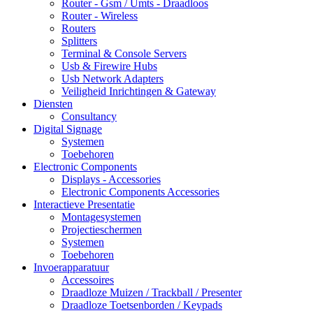
Router - Gsm / Umts - Draadloos
Router - Wireless
Routers
Splitters
Terminal & Console Servers
Usb & Firewire Hubs
Usb Network Adapters
Veiligheid Inrichtingen & Gateway
Diensten
Consultancy
Digital Signage
Systemen
Toebehoren
Electronic Components
Displays - Accessories
Electronic Components Accessories
Interactieve Presentatie
Montagesystemen
Projectieschermen
Systemen
Toebehoren
Invoerapparatuur
Accessoires
Draadloze Muizen / Trackball / Presenter
Draadloze Toetsenborden / Keypads