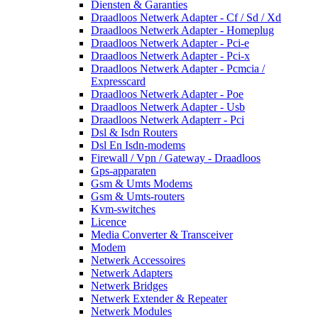
Diensten & Garanties
Draadloos Netwerk Adapter - Cf / Sd / Xd
Draadloos Netwerk Adapter - Homeplug
Draadloos Netwerk Adapter - Pci-e
Draadloos Netwerk Adapter - Pci-x
Draadloos Netwerk Adapter - Pcmcia /
Expresscard
Draadloos Netwerk Adapter - Poe
Draadloos Netwerk Adapter - Usb
Draadloos Netwerk Adapterr - Pci
Dsl & Isdn Routers
Dsl En Isdn-modems
Firewall / Vpn / Gateway - Draadloos
Gps-apparaten
Gsm & Umts Modems
Gsm & Umts-routers
Kvm-switches
Licence
Media Converter & Transceiver
Modem
Netwerk Accessoires
Netwerk Adapters
Netwerk Bridges
Netwerk Extender & Repeater
Netwerk Modules