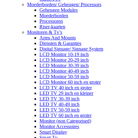
Moederborden/ Geheugen/ Processors
Geheugen Modules
Moederborden
Processoren
Riser-kaarten
Monitoren & Tv’s
Arms And Mounts
Diensten & Garanties
Digital Signage/ Signage System
LCD Monitor 10-19 inch
LCD Monitor 20-29 inch
LCD Monitor 30-39 inch
LCD Monitor 40-49 inch
LCD Monitor 50-59 inch
LCD Monitor 60 inch en groter
LCD TV 40 inch en groter
LED TV 29 inch en kleiner
LED TV 30-39 inch
LED TV 40-49 inch
LED TV 50-59 inch
LED TV 60 inch en groter
Monitor (non Categorised)
Monitor Accessoires
Smart Display
Smart Tv