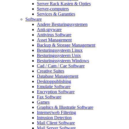
Server Rack Kasten & Opties
Server-computers
Services & Garanties
Software
Andere Besturingssystemen
Anti-spyware
Antivirus Software
Asset Management
Backup & Storage Management
Besturingssysteem Linux
Besturingssysteem Unix
Besturingssysteem Windows
Cad / Cam / Cae Software
Creative Suites
Database Management
Desktoppublishing
Emulatie Software
Encryption Software
Fax Software
Games
Graphics & Illustratie Software
Internet/web Filtering
Intrusion Detection
Mail Client Software
Mail Server Software