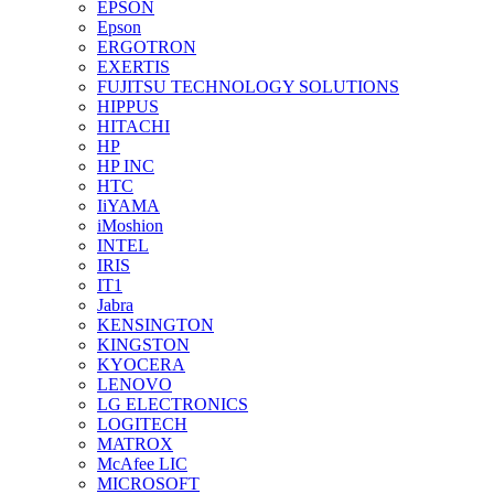
EPSON
Epson
ERGOTRON
EXERTIS
FUJITSU TECHNOLOGY SOLUTIONS
HIPPUS
HITACHI
HP
HP INC
HTC
IiYAMA
iMoshion
INTEL
IRIS
IT1
Jabra
KENSINGTON
KINGSTON
KYOCERA
LENOVO
LG ELECTRONICS
LOGITECH
MATROX
McAfee LIC
MICROSOFT