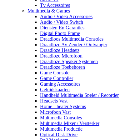
Tv Accessoires
Multimedia & Games
Audio / Video Accessories
Audio / Video Switch
Diensten En Garanties
Digital Photo Frame
Draadloos Multimedia Consoles
Draadloze Av Zender / Ontvanger
Draadloze Headsets
Draadloze Microfoon
Draadloze Speaker Systemen
Draadloze Toebehoren
Game Console
Game Controller
Gaming Accessoires
Geluidskaarten
Handheld Multimedia Speler / Recorder
Headsets Vast
Home Theater Systems
Microfoon Vast
Multimedia Consoles
Multimedia Mixer / Versterker
Multimedia Productie
Optical Disk Drive