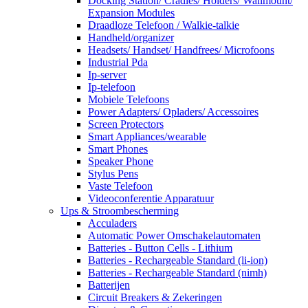
Docking Station/ Cradles/ Holders/ Wallmount/
Expansion Modules
Draadloze Telefoon / Walkie-talkie
Handheld/organizer
Headsets/ Handset/ Handfrees/ Microfoons
Industrial Pda
Ip-server
Ip-telefoon
Mobiele Telefoons
Power Adapters/ Opladers/ Accessoires
Screen Protectors
Smart Appliances/wearable
Smart Phones
Speaker Phone
Stylus Pens
Vaste Telefoon
Videoconferentie Apparatuur
Ups & Stroombescherming
Acculaders
Automatic Power Omschakelautomaten
Batteries - Button Cells - Lithium
Batteries - Rechargeable Standard (li-ion)
Batteries - Rechargeable Standard (nimh)
Batterijen
Circuit Breakers & Zekeringen