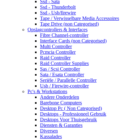
Ssd - Sata
Ssd - Thunderbolt
Ssd - Usb/firewire
Tape / Verwisselbare Media Accessoires
Tape Drive (non Categorised)
Opslagcontrollers & Interfaces
Fibre Channel-controller
Interface Cards (non Categorised)
Multi Controller
Pcmcia Controller
Raid Controller
Raid Controller Supplies
Sas / Scsi Controller
Sata / Esata Controller
Seriële / Parallelle Controller
Usb / Firewire-controller
Pc's & Workstations
Andere Onderdelen
Barebone Computers
Desktop Pc ( Non Categorised)
Desktops - Professioneel Gebruik
Desktops Voor Thuisgebruik
Diensten & Garanties
Diversen
Kassalades