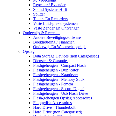
Pc Videokaart
Repeater / Extender
Sound Systems Hi-fi
Splitter
Tuners En Recorders
Vaste Luidsprekersystemen
Vaste Zender En Ontvanger
Onderwijs & Recreatie
Andere Beveiligingssoftware
Boekhouding / Financiën
Onderwijs En Wetenschappelijk
Opslag
Data Storage Devices (non Categorised)
Diensten & Garanties
Flashgeheugen - Compact Flash
Flashgeheugen - Duplicator
Flashgeheugen - Kaartlezer
Flashgeheugen - Memory Stick
Flashgeheugen - Pcmcia
Flashgeheugen - Secure Digital
Flashgeheugen - Usb Flash Drive
Flash-geheugen Opslag Accessoires
Floppydisk Accessoires
Hard Drive - Thunderbolt
Hard Drive (non Categorised)