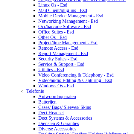
Linux Os - Esd
Mail Client/plug-ins - Esd
Mobile Device Management - Esd
Networking Management - Esd
Ocr/barcode Software - Esd
Office Suites - Esd
Other Os - Esd
Project/time Management - Esd
Remote Access - Esd
Report Management - Esd
Security Suites - Esd
Service & Support - Esd
Utilities - Esd
Video Conferencing & Telephony - Esd
Video/audio Editing & Capturing - Esd
Windows Os - Esd
Telefonie
Antwoordapparaten
Batterijen
Cases/ Bags/ Sleeves/ Skins
Dect Headset
Dect Systems & Accessories
Diensten & Garanties
Diverse Accessoires