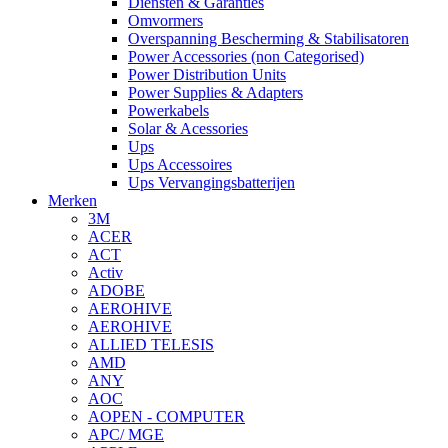
Diensten & Garanties
Omvormers
Overspanning Bescherming & Stabilisatoren
Power Accessories (non Categorised)
Power Distribution Units
Power Supplies & Adapters
Powerkabels
Solar & Acessories
Ups
Ups Accessoires
Ups Vervangingsbatterijen
Merken
3M
ACER
ACT
Activ
ADOBE
AEROHIVE
AEROHIVE
ALLIED TELESIS
AMD
ANY
AOC
AOPEN - COMPUTER
APC/ MGE