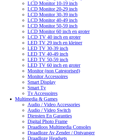
LCD Monitor 10-19 inch
LCD Monitor 20-29 inch
LCD Monitor 30-39 inch
LCD Monitor 40-49 inch
LCD Monitor 50-59 inch
LCD Monitor 60 inch en groter
LCD TV 40 inch en groter
LED TV 29 inch en kleiner
LED TV 30-39 inch
LED TV 40-49 inch
LED TV 50-59 inch
LED TV 60 inch en groter
Monitor (non Categorised)
Monitor Accessoires
Smart Display
Smart Tv
Tv Accessoires
Multimedia & Games
Audio / Video Accessories
Audio / Video Switch
Diensten En Garanties
Digital Photo Frame
Draadloos Multimedia Consoles
Draadloze Av Zender / Ontvanger
Draadloze Headsets