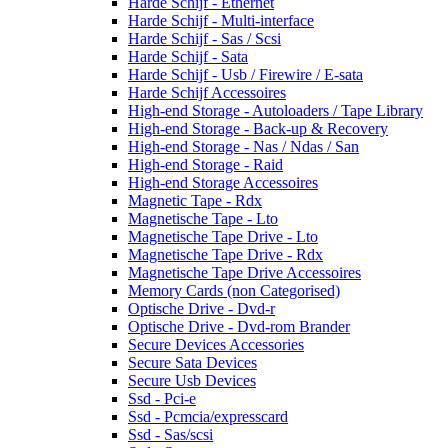
Harde Schijf - Ethernet
Harde Schijf - Multi-interface
Harde Schijf - Sas / Scsi
Harde Schijf - Sata
Harde Schijf - Usb / Firewire / E-sata
Harde Schijf Accessoires
High-end Storage - Autoloaders / Tape Library
High-end Storage - Back-up & Recovery
High-end Storage - Nas / Ndas / San
High-end Storage - Raid
High-end Storage Accessoires
Magnetic Tape - Rdx
Magnetische Tape - Lto
Magnetische Tape Drive - Lto
Magnetische Tape Drive - Rdx
Magnetische Tape Drive Accessoires
Memory Cards (non Categorised)
Optische Drive - Dvd-r
Optische Drive - Dvd-rom Brander
Secure Devices Accessories
Secure Sata Devices
Secure Usb Devices
Ssd - Pci-e
Ssd - Pcmcia/expresscard
Ssd - Sas/scsi