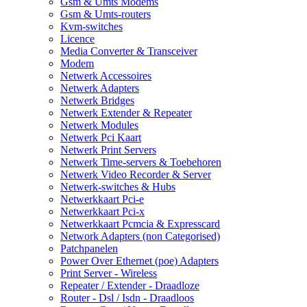
Gsm & Umts Modems
Gsm & Umts-routers
Kvm-switches
Licence
Media Converter & Transceiver
Modem
Netwerk Accessoires
Netwerk Adapters
Netwerk Bridges
Netwerk Extender & Repeater
Netwerk Modules
Netwerk Pci Kaart
Netwerk Print Servers
Netwerk Time-servers & Toebehoren
Netwerk Video Recorder & Server
Netwerk-switches & Hubs
Netwerkkaart Pci-e
Netwerkkaart Pci-x
Netwerkkaart Pcmcia & Expresscard
Network Adapters (non Categorised)
Patchpanelen
Power Over Ethernet (poe) Adapters
Print Server - Wireless
Repeater / Extender - Draadloze
Router - Dsl / Isdn - Draadloos