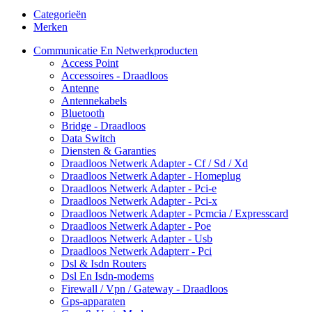
Categorieën
Merken
Communicatie En Netwerkproducten
Access Point
Accessoires - Draadloos
Antenne
Antennekabels
Bluetooth
Bridge - Draadloos
Data Switch
Diensten & Garanties
Draadloos Netwerk Adapter - Cf / Sd / Xd
Draadloos Netwerk Adapter - Homeplug
Draadloos Netwerk Adapter - Pci-e
Draadloos Netwerk Adapter - Pci-x
Draadloos Netwerk Adapter - Pcmcia / Expresscard
Draadloos Netwerk Adapter - Poe
Draadloos Netwerk Adapter - Usb
Draadloos Netwerk Adapterr - Pci
Dsl & Isdn Routers
Dsl En Isdn-modems
Firewall / Vpn / Gateway - Draadloos
Gps-apparaten