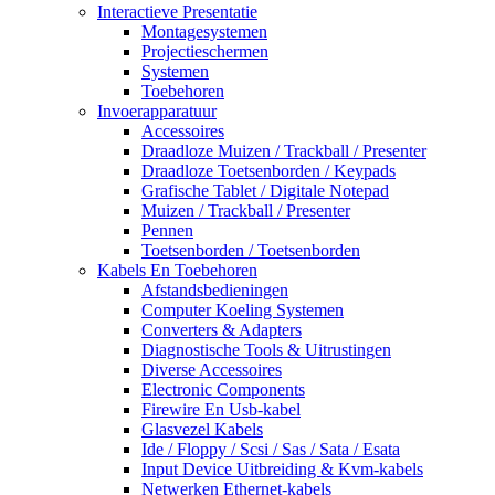
Interactieve Presentatie
Montagesystemen
Projectieschermen
Systemen
Toebehoren
Invoerapparatuur
Accessoires
Draadloze Muizen / Trackball / Presenter
Draadloze Toetsenborden / Keypads
Grafische Tablet / Digitale Notepad
Muizen / Trackball / Presenter
Pennen
Toetsenborden / Toetsenborden
Kabels En Toebehoren
Afstandsbedieningen
Computer Koeling Systemen
Converters & Adapters
Diagnostische Tools & Uitrustingen
Diverse Accessoires
Electronic Components
Firewire En Usb-kabel
Glasvezel Kabels
Ide / Floppy / Scsi / Sas / Sata / Esata
Input Device Uitbreiding & Kvm-kabels
Netwerken Ethernet-kabels