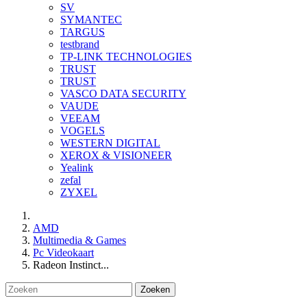
SV
SYMANTEC
TARGUS
testbrand
TP-LINK TECHNOLOGIES
TRUST
TRUST
VASCO DATA SECURITY
VAUDE
VEEAM
VOGELS
WESTERN DIGITAL
XEROX & VISIONEER
Yealink
zefal
ZYXEL
AMD
Multimedia & Games
Pc Videokaart
Radeon Instinct...
Zoeken