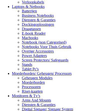
Verloopkabels
Laptops & Netbooks
Batterijen
Business Notebooks
Diensten & Garanties
Dockingoplossingen
Draagtassen
E-book Reader
Macbooks
Notebook (non Categorised)
Notebooks Voor Thuis Gebruik
Overige Accessoires
Power Adapters
Screen Protectors/ Safeguards
Stands
Tablet Pc's
Moederborden/ Geheugen/ Processors
Geheugen Modules
Moederborden
Processoren
Riser-kaarten
Monitoren & Tv’s
Arms And Mounts
Diensten & Garanties
Digital Signage/ Signage System