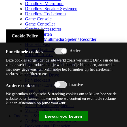
Draadloze Microfoon
Draadloze Speaker Systemen
Draadloze Toebehoren
Game Console
Game Controller
Gaming Accessoires
Geluidskaarten
Cookie Policy
Handheld Multimedia Speler / Recorder
Headsets Vast
Home Theater Systems
Functionele cookies
Microfoon Vast
Multimedia Consoles
Deze cookies zorgen dat de site werkt zoals verwacht; Denk aan de taal
Multimedia Mixer / Versterker
van de website, producten in je winkelmandje bijhouden, aanmelden
met jouw gegevens, winkelmandje het formulier bij het afrekenen,
Multimedia Productie
zoekresultaten filteren etc.
Optical Disk Drive
Pc Videokaart
Repeater / Extender
Andere cookies
Sound Systems Hi-fi
We gebruiken analytische & tracking cookies om te kijken hoe we de
Splitter
website beter kunnen maken en hoe we content en eventuele reclame
Tuners En Recorders
kunnen afstemmen op jouw voorkeur.
Vaste Luidsprekersystemen
Vaste Zender En Ontvanger
Onderwijs & Recreatie
Bewaar voorkeuren
Andere Beveiligingssoftware
Boekhouding / Financiën