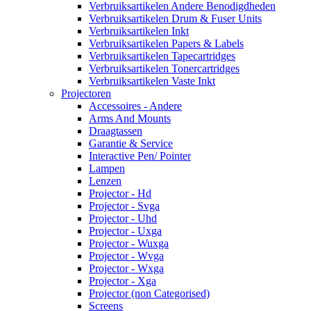
Verbruiksartikelen Andere Benodigdheden
Verbruiksartikelen Drum & Fuser Units
Verbruiksartikelen Inkt
Verbruiksartikelen Papers & Labels
Verbruiksartikelen Tapecartridges
Verbruiksartikelen Tonercartridges
Verbruiksartikelen Vaste Inkt
Projectoren
Accessoires - Andere
Arms And Mounts
Draagtassen
Garantie & Service
Interactive Pen/ Pointer
Lampen
Lenzen
Projector - Hd
Projector - Svga
Projector - Uhd
Projector - Uxga
Projector - Wuxga
Projector - Wvga
Projector - Wxga
Projector - Xga
Projector (non Categorised)
Screens