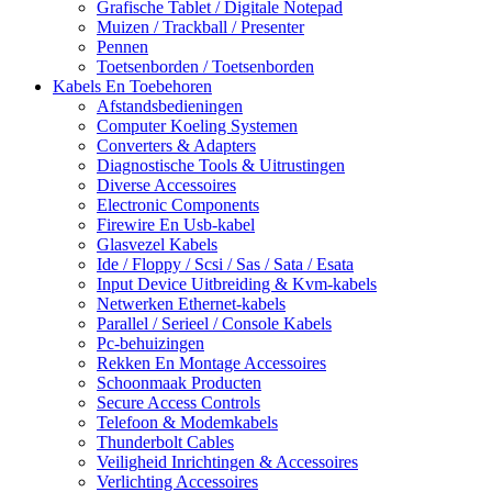
Grafische Tablet / Digitale Notepad
Muizen / Trackball / Presenter
Pennen
Toetsenborden / Toetsenborden
Kabels En Toebehoren
Afstandsbedieningen
Computer Koeling Systemen
Converters & Adapters
Diagnostische Tools & Uitrustingen
Diverse Accessoires
Electronic Components
Firewire En Usb-kabel
Glasvezel Kabels
Ide / Floppy / Scsi / Sas / Sata / Esata
Input Device Uitbreiding & Kvm-kabels
Netwerken Ethernet-kabels
Parallel / Serieel / Console Kabels
Pc-behuizingen
Rekken En Montage Accessoires
Schoonmaak Producten
Secure Access Controls
Telefoon & Modemkabels
Thunderbolt Cables
Veiligheid Inrichtingen & Accessoires
Verlichting Accessoires