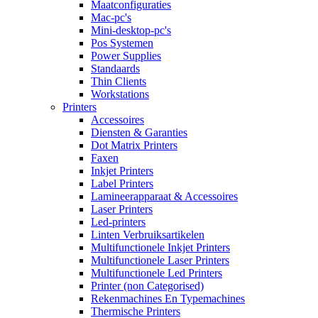
Maatconfiguraties
Mac-pc's
Mini-desktop-pc's
Pos Systemen
Power Supplies
Standaards
Thin Clients
Workstations
Printers
Accessoires
Diensten & Garanties
Dot Matrix Printers
Faxen
Inkjet Printers
Label Printers
Lamineerapparaat & Accessoires
Laser Printers
Led-printers
Linten Verbruiksartikelen
Multifunctionele Inkjet Printers
Multifunctionele Laser Printers
Multifunctionele Led Printers
Printer (non Categorised)
Rekenmachines En Typemachines
Thermische Printers