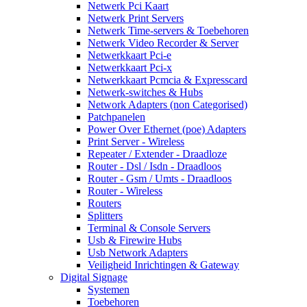
Netwerk Pci Kaart
Netwerk Print Servers
Netwerk Time-servers & Toebehoren
Netwerk Video Recorder & Server
Netwerkkaart Pci-e
Netwerkkaart Pci-x
Netwerkkaart Pcmcia & Expresscard
Netwerk-switches & Hubs
Network Adapters (non Categorised)
Patchpanelen
Power Over Ethernet (poe) Adapters
Print Server - Wireless
Repeater / Extender - Draadloze
Router - Dsl / Isdn - Draadloos
Router - Gsm / Umts - Draadloos
Router - Wireless
Routers
Splitters
Terminal & Console Servers
Usb & Firewire Hubs
Usb Network Adapters
Veiligheid Inrichtingen & Gateway
Digital Signage
Systemen
Toebehoren