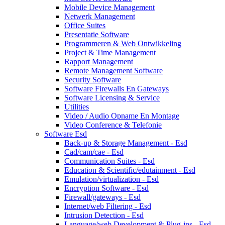
Mobile Device Management
Netwerk Management
Office Suites
Presentatie Software
Programmeren & Web Ontwikkeling
Project & Time Management
Rapport Management
Remote Management Software
Security Software
Software Firewalls En Gateways
Software Licensing & Service
Utilities
Video / Audio Opname En Montage
Video Conference & Telefonie
Software Esd
Back-up & Storage Management - Esd
Cad/cam/cae - Esd
Communication Suites - Esd
Education & Scientific/edutainment - Esd
Emulation/virtualization - Esd
Encryption Software - Esd
Firewall/gateways - Esd
Internet/web Filtering - Esd
Intrusion Detection - Esd
Language/web Development & Plug-ins - Esd