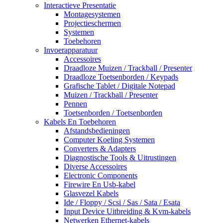
Interactieve Presentatie
Montagesystemen
Projectieschermen
Systemen
Toebehoren
Invoerapparatuur
Accessoires
Draadloze Muizen / Trackball / Presenter
Draadloze Toetsenborden / Keypads
Grafische Tablet / Digitale Notepad
Muizen / Trackball / Presenter
Pennen
Toetsenborden / Toetsenborden
Kabels En Toebehoren
Afstandsbedieningen
Computer Koeling Systemen
Converters & Adapters
Diagnostische Tools & Uitrustingen
Diverse Accessoires
Electronic Components
Firewire En Usb-kabel
Glasvezel Kabels
Ide / Floppy / Scsi / Sas / Sata / Esata
Input Device Uitbreiding & Kvm-kabels
Netwerken Ethernet-kabels