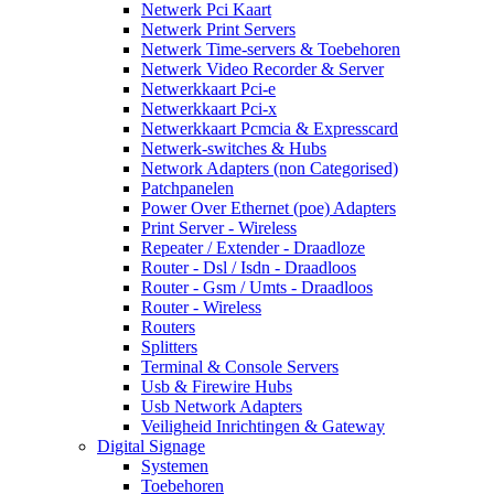
Netwerk Pci Kaart
Netwerk Print Servers
Netwerk Time-servers & Toebehoren
Netwerk Video Recorder & Server
Netwerkkaart Pci-e
Netwerkkaart Pci-x
Netwerkkaart Pcmcia & Expresscard
Netwerk-switches & Hubs
Network Adapters (non Categorised)
Patchpanelen
Power Over Ethernet (poe) Adapters
Print Server - Wireless
Repeater / Extender - Draadloze
Router - Dsl / Isdn - Draadloos
Router - Gsm / Umts - Draadloos
Router - Wireless
Routers
Splitters
Terminal & Console Servers
Usb & Firewire Hubs
Usb Network Adapters
Veiligheid Inrichtingen & Gateway
Digital Signage
Systemen
Toebehoren