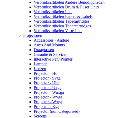
Verbruiksartikelen Andere Benodigdheden
Verbruiksartikelen Drum & Fuser Units
Verbruiksartikelen Inkt
Verbruiksartikelen Papers & Labels
Verbruiksartikelen Tapecartridges
Verbruiksartikelen Tonercartridges
Verbruiksartikelen Vaste Inkt
Projectoren
Accessoires - Andere
Arms And Mounts
Draagtassen
Garantie & Service
Interactive Pen/ Pointer
Lampen
Lenzen
Projector - Hd
Projector - Svga
Projector - Uhd
Projector - Uxga
Projector - Wuxga
Projector - Wvga
Projector - Wxga
Projector - Xga
Projector (non Categorised)
Screens