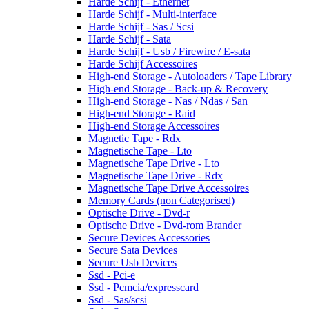
Harde Schijf - Ethernet
Harde Schijf - Multi-interface
Harde Schijf - Sas / Scsi
Harde Schijf - Sata
Harde Schijf - Usb / Firewire / E-sata
Harde Schijf Accessoires
High-end Storage - Autoloaders / Tape Library
High-end Storage - Back-up & Recovery
High-end Storage - Nas / Ndas / San
High-end Storage - Raid
High-end Storage Accessoires
Magnetic Tape - Rdx
Magnetische Tape - Lto
Magnetische Tape Drive - Lto
Magnetische Tape Drive - Rdx
Magnetische Tape Drive Accessoires
Memory Cards (non Categorised)
Optische Drive - Dvd-r
Optische Drive - Dvd-rom Brander
Secure Devices Accessories
Secure Sata Devices
Secure Usb Devices
Ssd - Pci-e
Ssd - Pcmcia/expresscard
Ssd - Sas/scsi