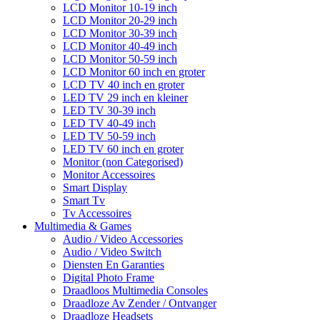
LCD Monitor 10-19 inch
LCD Monitor 20-29 inch
LCD Monitor 30-39 inch
LCD Monitor 40-49 inch
LCD Monitor 50-59 inch
LCD Monitor 60 inch en groter
LCD TV 40 inch en groter
LED TV 29 inch en kleiner
LED TV 30-39 inch
LED TV 40-49 inch
LED TV 50-59 inch
LED TV 60 inch en groter
Monitor (non Categorised)
Monitor Accessoires
Smart Display
Smart Tv
Tv Accessoires
Multimedia & Games
Audio / Video Accessories
Audio / Video Switch
Diensten En Garanties
Digital Photo Frame
Draadloos Multimedia Consoles
Draadloze Av Zender / Ontvanger
Draadloze Headsets