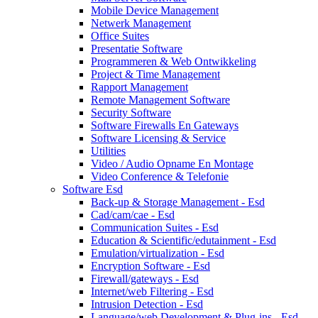
Mobile Device Management
Netwerk Management
Office Suites
Presentatie Software
Programmeren & Web Ontwikkeling
Project & Time Management
Rapport Management
Remote Management Software
Security Software
Software Firewalls En Gateways
Software Licensing & Service
Utilities
Video / Audio Opname En Montage
Video Conference & Telefonie
Software Esd
Back-up & Storage Management - Esd
Cad/cam/cae - Esd
Communication Suites - Esd
Education & Scientific/edutainment - Esd
Emulation/virtualization - Esd
Encryption Software - Esd
Firewall/gateways - Esd
Internet/web Filtering - Esd
Intrusion Detection - Esd
Language/web Development & Plug-ins - Esd