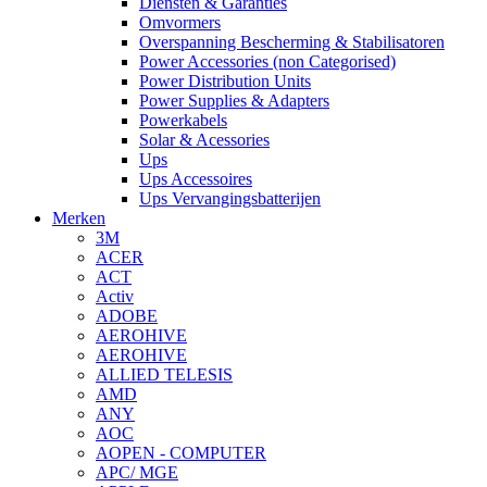
Diensten & Garanties
Omvormers
Overspanning Bescherming & Stabilisatoren
Power Accessories (non Categorised)
Power Distribution Units
Power Supplies & Adapters
Powerkabels
Solar & Acessories
Ups
Ups Accessoires
Ups Vervangingsbatterijen
Merken
3M
ACER
ACT
Activ
ADOBE
AEROHIVE
AEROHIVE
ALLIED TELESIS
AMD
ANY
AOC
AOPEN - COMPUTER
APC/ MGE