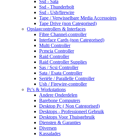
Ssd - Sata
Ssd - Thunderbolt
Ssd - Usb/firewire
Tape / Verwisselbare Media Accessoires
Tape Drive (non Categorised)
Opslagcontrollers & Interfaces
Fibre Channel-controller
Interface Cards (non Categorised)
Multi Controller
Pcmcia Controller
Raid Controller
Raid Controller Supplies
Sas / Scsi Controller
Sata / Esata Controller
Seriële / Parallelle Controller
Usb / Firewire-controller
Pc's & Workstations
Andere Onderdelen
Barebone Computers
Desktop Pc ( Non Categorised)
Desktops - Professioneel Gebruik
Desktops Voor Thuisgebruik
Diensten & Garanties
Diversen
Kassalades