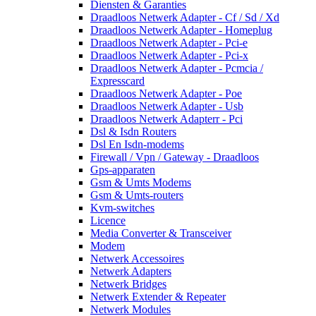
Diensten & Garanties
Draadloos Netwerk Adapter - Cf / Sd / Xd
Draadloos Netwerk Adapter - Homeplug
Draadloos Netwerk Adapter - Pci-e
Draadloos Netwerk Adapter - Pci-x
Draadloos Netwerk Adapter - Pcmcia /
Expresscard
Draadloos Netwerk Adapter - Poe
Draadloos Netwerk Adapter - Usb
Draadloos Netwerk Adapterr - Pci
Dsl & Isdn Routers
Dsl En Isdn-modems
Firewall / Vpn / Gateway - Draadloos
Gps-apparaten
Gsm & Umts Modems
Gsm & Umts-routers
Kvm-switches
Licence
Media Converter & Transceiver
Modem
Netwerk Accessoires
Netwerk Adapters
Netwerk Bridges
Netwerk Extender & Repeater
Netwerk Modules