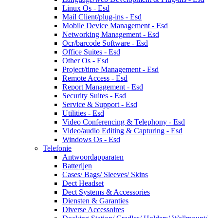
Linux Os - Esd
Mail Client/plug-ins - Esd
Mobile Device Management - Esd
Networking Management - Esd
Ocr/barcode Software - Esd
Office Suites - Esd
Other Os - Esd
Project/time Management - Esd
Remote Access - Esd
Report Management - Esd
Security Suites - Esd
Service & Support - Esd
Utilities - Esd
Video Conferencing & Telephony - Esd
Video/audio Editing & Capturing - Esd
Windows Os - Esd
Telefonie
Antwoordapparaten
Batterijen
Cases/ Bags/ Sleeves/ Skins
Dect Headset
Dect Systems & Accessories
Diensten & Garanties
Diverse Accessoires