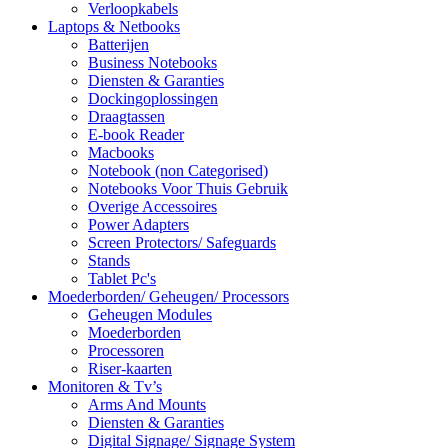
Verloopkabels
Laptops & Netbooks
Batterijen
Business Notebooks
Diensten & Garanties
Dockingoplossingen
Draagtassen
E-book Reader
Macbooks
Notebook (non Categorised)
Notebooks Voor Thuis Gebruik
Overige Accessoires
Power Adapters
Screen Protectors/ Safeguards
Stands
Tablet Pc's
Moederborden/ Geheugen/ Processors
Geheugen Modules
Moederborden
Processoren
Riser-kaarten
Monitoren & Tv’s
Arms And Mounts
Diensten & Garanties
Digital Signage/ Signage System