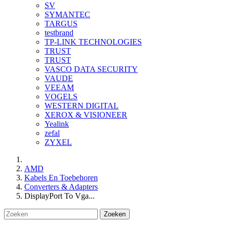
SV
SYMANTEC
TARGUS
testbrand
TP-LINK TECHNOLOGIES
TRUST
TRUST
VASCO DATA SECURITY
VAUDE
VEEAM
VOGELS
WESTERN DIGITAL
XEROX & VISIONEER
Yealink
zefal
ZYXEL
AMD
Kabels En Toebehoren
Converters & Adapters
DisplayPort To Vga...
Zoeken