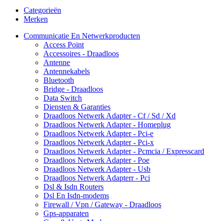
Categorieën
Merken
Communicatie En Netwerkproducten
Access Point
Accessoires - Draadloos
Antenne
Antennekabels
Bluetooth
Bridge - Draadloos
Data Switch
Diensten & Garanties
Draadloos Netwerk Adapter - Cf / Sd / Xd
Draadloos Netwerk Adapter - Homeplug
Draadloos Netwerk Adapter - Pci-e
Draadloos Netwerk Adapter - Pci-x
Draadloos Netwerk Adapter - Pcmcia / Expresscard
Draadloos Netwerk Adapter - Poe
Draadloos Netwerk Adapter - Usb
Draadloos Netwerk Adapterr - Pci
Dsl & Isdn Routers
Dsl En Isdn-modems
Firewall / Vpn / Gateway - Draadloos
Gps-apparaten