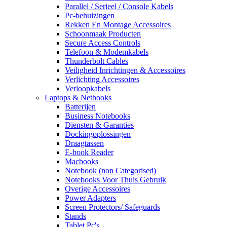
Parallel / Serieel / Console Kabels
Pc-behuizingen
Rekken En Montage Accessoires
Schoonmaak Producten
Secure Access Controls
Telefoon & Modemkabels
Thunderbolt Cables
Veiligheid Inrichtingen & Accessoires
Verlichting Accessoires
Verloopkabels
Laptops & Netbooks
Batterijen
Business Notebooks
Diensten & Garanties
Dockingoplossingen
Draagtassen
E-book Reader
Macbooks
Notebook (non Categorised)
Notebooks Voor Thuis Gebruik
Overige Accessoires
Power Adapters
Screen Protectors/ Safeguards
Stands
Tablet Pc's