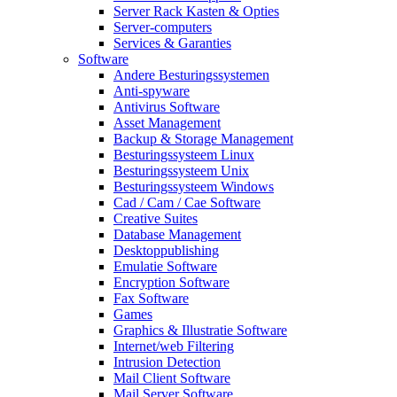
Server Rack Kasten & Opties
Server-computers
Services & Garanties
Software
Andere Besturingssystemen
Anti-spyware
Antivirus Software
Asset Management
Backup & Storage Management
Besturingssysteem Linux
Besturingssysteem Unix
Besturingssysteem Windows
Cad / Cam / Cae Software
Creative Suites
Database Management
Desktoppublishing
Emulatie Software
Encryption Software
Fax Software
Games
Graphics & Illustratie Software
Internet/web Filtering
Intrusion Detection
Mail Client Software
Mail Server Software