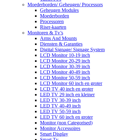
Moederborden/ Geheugen/ Processors
Geheugen Modules
Moederborden
Processoren
Riser-kaarten
Monitoren & Tv’s
Arms And Mounts
Diensten & Garanties
Digital Signage/ Signage System
LCD Monitor 10-19 inch
LCD Monitor 20-29 inch
LCD Monitor 30-39 inch
LCD Monitor 40-49 inch
LCD Monitor 50-59 inch
LCD Monitor 60 inch en groter
LCD TV 40 inch en groter
LED TV 29 inch en kleiner
LED TV 30-39 inch
LED TV 40-49 inch
LED TV 50-59 inch
LED TV 60 inch en groter
Monitor (non Categorised)
Monitor Accessoires
Smart Display
Smart Tv