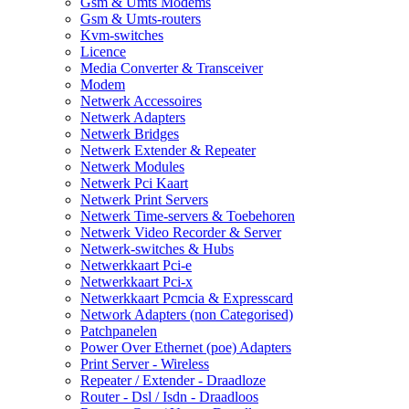
Gsm & Umts Modems
Gsm & Umts-routers
Kvm-switches
Licence
Media Converter & Transceiver
Modem
Netwerk Accessoires
Netwerk Adapters
Netwerk Bridges
Netwerk Extender & Repeater
Netwerk Modules
Netwerk Pci Kaart
Netwerk Print Servers
Netwerk Time-servers & Toebehoren
Netwerk Video Recorder & Server
Netwerk-switches & Hubs
Netwerkkaart Pci-e
Netwerkkaart Pci-x
Netwerkkaart Pcmcia & Expresscard
Network Adapters (non Categorised)
Patchpanelen
Power Over Ethernet (poe) Adapters
Print Server - Wireless
Repeater / Extender - Draadloze
Router - Dsl / Isdn - Draadloos