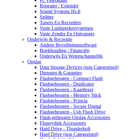
Pc Videokaart
Repeater / Extender
Sound Systems Hi-fi
Splitter
Tuners En Recorders
Vaste Luidsprekersystemen
Vaste Zender En Ontvanger
Onderwijs & Recreatie
Andere Beveiligingssoftware
Boekhouding / Financiën
Onderwijs En Wetenschappelijk
Opslag
Data Storage Devices (non Categorised)
Diensten & Garanties
Flashgeheugen - Compact Flash
Flashgeheugen - Duplicator
Flashgeheugen - Kaartlezer
Flashgeheugen - Memory Stick
Flashgeheugen - Pcmcia
Flashgeheugen - Secure Digital
Flashgeheugen - Usb Flash Drive
Flash-geheugen Opslag Accessoires
Floppydisk Accessoires
Hard Drive - Thunderbolt
Hard Drive (non Categorised)