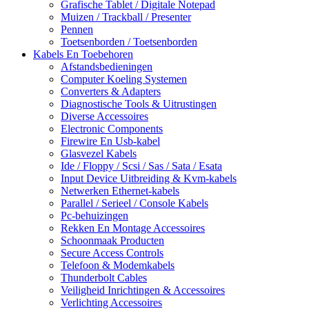
Grafische Tablet / Digitale Notepad
Muizen / Trackball / Presenter
Pennen
Toetsenborden / Toetsenborden
Kabels En Toebehoren
Afstandsbedieningen
Computer Koeling Systemen
Converters & Adapters
Diagnostische Tools & Uitrustingen
Diverse Accessoires
Electronic Components
Firewire En Usb-kabel
Glasvezel Kabels
Ide / Floppy / Scsi / Sas / Sata / Esata
Input Device Uitbreiding & Kvm-kabels
Netwerken Ethernet-kabels
Parallel / Serieel / Console Kabels
Pc-behuizingen
Rekken En Montage Accessoires
Schoonmaak Producten
Secure Access Controls
Telefoon & Modemkabels
Thunderbolt Cables
Veiligheid Inrichtingen & Accessoires
Verlichting Accessoires