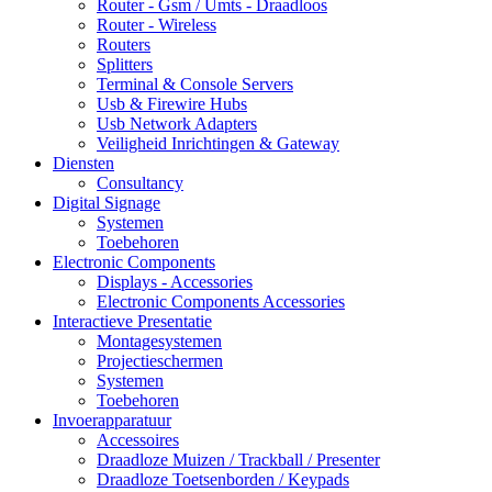
Router - Gsm / Umts - Draadloos
Router - Wireless
Routers
Splitters
Terminal & Console Servers
Usb & Firewire Hubs
Usb Network Adapters
Veiligheid Inrichtingen & Gateway
Diensten
Consultancy
Digital Signage
Systemen
Toebehoren
Electronic Components
Displays - Accessories
Electronic Components Accessories
Interactieve Presentatie
Montagesystemen
Projectieschermen
Systemen
Toebehoren
Invoerapparatuur
Accessoires
Draadloze Muizen / Trackball / Presenter
Draadloze Toetsenborden / Keypads