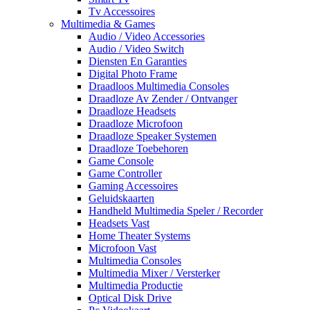
Tv Accessoires
Multimedia & Games
Audio / Video Accessories
Audio / Video Switch
Diensten En Garanties
Digital Photo Frame
Draadloos Multimedia Consoles
Draadloze Av Zender / Ontvanger
Draadloze Headsets
Draadloze Microfoon
Draadloze Speaker Systemen
Draadloze Toebehoren
Game Console
Game Controller
Gaming Accessoires
Geluidskaarten
Handheld Multimedia Speler / Recorder
Headsets Vast
Home Theater Systems
Microfoon Vast
Multimedia Consoles
Multimedia Mixer / Versterker
Multimedia Productie
Optical Disk Drive