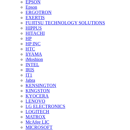
EPSON
Epson
ERGOTRON
EXERTIS
FUJITSU TECHNOLOGY SOLUTIONS
HIPPUS
HITACHI
HP
HP INC
HTC
IiYAMA
iMoshion
INTEL
IRIS
IT1
Jabra
KENSINGTON
KINGSTON
KYOCERA
LENOVO
LG ELECTRONICS
LOGITECH
MATROX
McAfee LIC
MICROSOFT