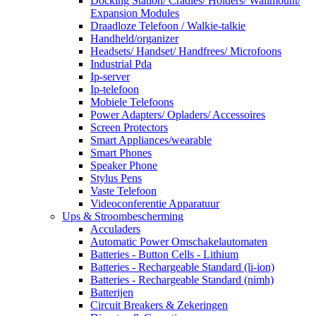
Docking Station/ Cradles/ Holders/ Wallmount/
Expansion Modules
Draadloze Telefoon / Walkie-talkie
Handheld/organizer
Headsets/ Handset/ Handfrees/ Microfoons
Industrial Pda
Ip-server
Ip-telefoon
Mobiele Telefoons
Power Adapters/ Opladers/ Accessoires
Screen Protectors
Smart Appliances/wearable
Smart Phones
Speaker Phone
Stylus Pens
Vaste Telefoon
Videoconferentie Apparatuur
Ups & Stroombescherming
Acculaders
Automatic Power Omschakelautomaten
Batteries - Button Cells - Lithium
Batteries - Rechargeable Standard (li-ion)
Batteries - Rechargeable Standard (nimh)
Batterijen
Circuit Breakers & Zekeringen