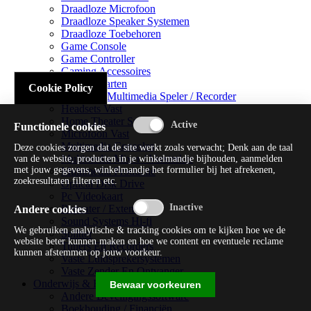
Draadloze Microfoon
Draadloze Speaker Systemen
Draadloze Toebehoren
Game Console
Game Controller
Gaming Accessoires
Geluidskaarten
Cookie Policy
Handheld Multimedia Speler / Recorder
Headsets Vast
Home Theater Systems
Functionele cookies
Microfoon Vast
Multimedia Consoles
Deze cookies zorgen dat de site werkt zoals verwacht; Denk aan de taal
Multimedia Mixer / Versterker
van de website, producten in je winkelmandje bijhouden, aanmelden
met jouw gegevens, winkelmandje het formulier bij het afrekenen,
Multimedia Productie
zoekresultaten filteren etc.
Optical Disk Drive
Pc Videokaart
Repeater / Extender
Andere cookies
Sound Systems Hi-fi
We gebruiken analytische & tracking cookies om te kijken hoe we de
Splitter
website beter kunnen maken en hoe we content en eventuele reclame
Tuners En Recorders
kunnen afstemmen op jouw voorkeur.
Vaste Luidsprekersystemen
Vaste Zender En Ontvanger
Onderwijs & Recreatie
Bewaar voorkeuren
Andere Beveiligingssoftware
Boekhouding / Financiën