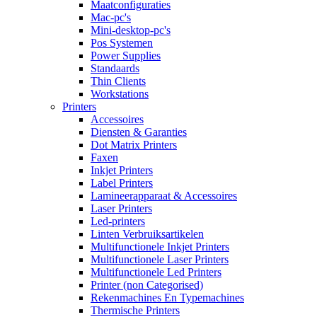
Maatconfiguraties
Mac-pc's
Mini-desktop-pc's
Pos Systemen
Power Supplies
Standaards
Thin Clients
Workstations
Printers
Accessoires
Diensten & Garanties
Dot Matrix Printers
Faxen
Inkjet Printers
Label Printers
Lamineerapparaat & Accessoires
Laser Printers
Led-printers
Linten Verbruiksartikelen
Multifunctionele Inkjet Printers
Multifunctionele Laser Printers
Multifunctionele Led Printers
Printer (non Categorised)
Rekenmachines En Typemachines
Thermische Printers