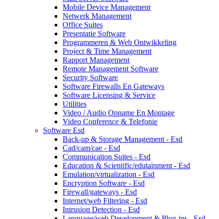
Mobile Device Management
Netwerk Management
Office Suites
Presentatie Software
Programmeren & Web Ontwikkeling
Project & Time Management
Rapport Management
Remote Management Software
Security Software
Software Firewalls En Gateways
Software Licensing & Service
Utilities
Video / Audio Opname En Montage
Video Conference & Telefonie
Software Esd
Back-up & Storage Management - Esd
Cad/cam/cae - Esd
Communication Suites - Esd
Education & Scientific/edutainment - Esd
Emulation/virtualization - Esd
Encryption Software - Esd
Firewall/gateways - Esd
Internet/web Filtering - Esd
Intrusion Detection - Esd
Language/web Development & Plug-ins - Esd