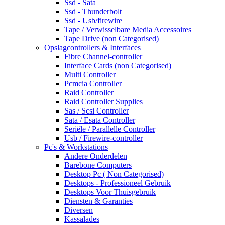
Ssd - Sata
Ssd - Thunderbolt
Ssd - Usb/firewire
Tape / Verwisselbare Media Accessoires
Tape Drive (non Categorised)
Opslagcontrollers & Interfaces
Fibre Channel-controller
Interface Cards (non Categorised)
Multi Controller
Pcmcia Controller
Raid Controller
Raid Controller Supplies
Sas / Scsi Controller
Sata / Esata Controller
Seriële / Parallelle Controller
Usb / Firewire-controller
Pc's & Workstations
Andere Onderdelen
Barebone Computers
Desktop Pc ( Non Categorised)
Desktops - Professioneel Gebruik
Desktops Voor Thuisgebruik
Diensten & Garanties
Diversen
Kassalades