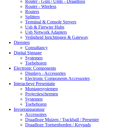
Router - Gsm / Umts - Draadloos
Router - Wireless
Routers
Splitters
Terminal & Console Servers
Usb & Firewire Hubs
Usb Network Adapters
Veiligheid Inrichtingen & Gateway
Diensten
Consultancy
Digital Signage
Systemen
Toebehoren
Electronic Components
Displays - Accessories
Electronic Components Accessories
Interactieve Presentatie
Montagesystemen
Projectieschermen
Systemen
Toebehoren
Invoerapparatuur
Accessoires
Draadloze Muizen / Trackball / Presenter
Draadloze Toetsenborden / Keypads