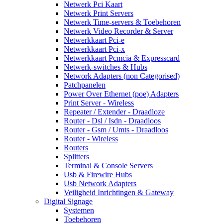
Netwerk Pci Kaart
Netwerk Print Servers
Netwerk Time-servers & Toebehoren
Netwerk Video Recorder & Server
Netwerkkaart Pci-e
Netwerkkaart Pci-x
Netwerkkaart Pcmcia & Expresscard
Netwerk-switches & Hubs
Network Adapters (non Categorised)
Patchpanelen
Power Over Ethernet (poe) Adapters
Print Server - Wireless
Repeater / Extender - Draadloze
Router - Dsl / Isdn - Draadloos
Router - Gsm / Umts - Draadloos
Router - Wireless
Routers
Splitters
Terminal & Console Servers
Usb & Firewire Hubs
Usb Network Adapters
Veiligheid Inrichtingen & Gateway
Digital Signage
Systemen
Toebehoren