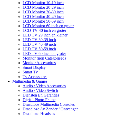
LCD Monitor 10-19 inch
LCD Monitor 20-29 inch
LCD Monitor 30-39 inch
LCD Monitor 40-49 inch
LCD Monitor 50-59 inch
LCD Monitor 60 inch en groter
LCD TV 40 inch en groter
LED TV 29 inch en kleiner
LED TV 30-39 inch
LED TV 40-49 inch
LED TV 50-59 inch
LED TV 60 inch en groter
Monitor (non Categorised)
Monitor Accessoires
Smart Display
Smart Tv
Tv Accessoires
Multimedia & Games
Audio / Video Accessories
Audio / Video Switch
Diensten En Garanties
Digital Photo Frame
Draadloos Multimedia Consoles
Draadloze Av Zender / Ontvanger
Draadloze Headsets