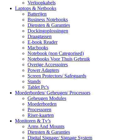
Verloopkabels
Laptops & Netbooks
Batterijen
Business Notebooks
Diensten & Garanties
Dockingoplossingen
Draagtassen
E-book Reader
Macbooks
Notebook (non Categorised)
Notebooks Voor Thuis Gebruik
Overige Accessoires
Power Adapters
Screen Protectors/ Safeguards
Stands
Tablet Pc's
Moederborden/ Geheugen/ Processors
Geheugen Modules
Moederborden
Processoren
Riser-kaarten
Monitoren & Tv’s
Arms And Mounts
Diensten & Garanties
Digital Signage/ Signage System