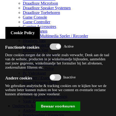
Draadloze Microfoon
Draadloze Speaker Systemen
Draadloze Toebehoren
Game Console
Game Controller
Gaming Accessoires
Geluidskaarten
Cookie Policy
Handheld Multimedia Speler / Recorder
Headsets Vast
Home Theater Systems
Functionele cookies
Microfoon Vast
Multimedia Consoles
Deze cookies zorgen dat de site werkt zoals verwacht; Denk aan de taal
Multimedia Mixer / Versterker
van de website, producten in je winkelmandje bijhouden, aanmelden
met jouw gegevens, winkelmandje het formulier bij het afrekenen,
Multimedia Productie
zoekresultaten filteren etc.
Optical Disk Drive
Pc Videokaart
Repeater / Extender
Andere cookies
Sound Systems Hi-fi
We gebruiken analytische & tracking cookies om te kijken hoe we de
Splitter
website beter kunnen maken en hoe we content en eventuele reclame
Tuners En Recorders
kunnen afstemmen op jouw voorkeur.
Vaste Luidsprekersystemen
Vaste Zender En Ontvanger
Onderwijs & Recreatie
Bewaar voorkeuren
Andere Beveiligingssoftware
Boekhouding / Financiën