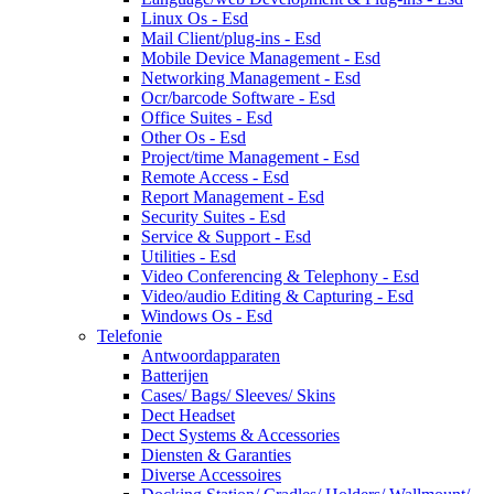
Linux Os - Esd
Mail Client/plug-ins - Esd
Mobile Device Management - Esd
Networking Management - Esd
Ocr/barcode Software - Esd
Office Suites - Esd
Other Os - Esd
Project/time Management - Esd
Remote Access - Esd
Report Management - Esd
Security Suites - Esd
Service & Support - Esd
Utilities - Esd
Video Conferencing & Telephony - Esd
Video/audio Editing & Capturing - Esd
Windows Os - Esd
Telefonie
Antwoordapparaten
Batterijen
Cases/ Bags/ Sleeves/ Skins
Dect Headset
Dect Systems & Accessories
Diensten & Garanties
Diverse Accessoires