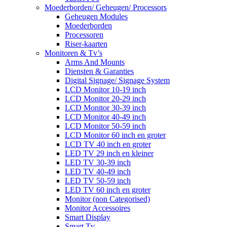
Moederborden/ Geheugen/ Processors
Geheugen Modules
Moederborden
Processoren
Riser-kaarten
Monitoren & Tv’s
Arms And Mounts
Diensten & Garanties
Digital Signage/ Signage System
LCD Monitor 10-19 inch
LCD Monitor 20-29 inch
LCD Monitor 30-39 inch
LCD Monitor 40-49 inch
LCD Monitor 50-59 inch
LCD Monitor 60 inch en groter
LCD TV 40 inch en groter
LED TV 29 inch en kleiner
LED TV 30-39 inch
LED TV 40-49 inch
LED TV 50-59 inch
LED TV 60 inch en groter
Monitor (non Categorised)
Monitor Accessoires
Smart Display
Smart Tv