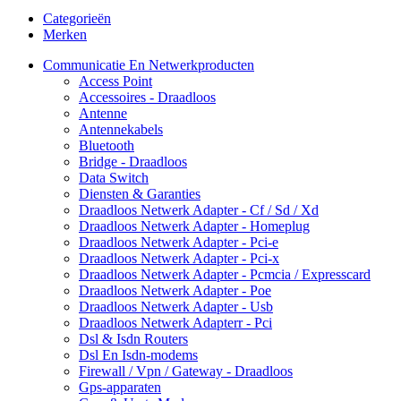
Categorieën
Merken
Communicatie En Netwerkproducten
Access Point
Accessoires - Draadloos
Antenne
Antennekabels
Bluetooth
Bridge - Draadloos
Data Switch
Diensten & Garanties
Draadloos Netwerk Adapter - Cf / Sd / Xd
Draadloos Netwerk Adapter - Homeplug
Draadloos Netwerk Adapter - Pci-e
Draadloos Netwerk Adapter - Pci-x
Draadloos Netwerk Adapter - Pcmcia / Expresscard
Draadloos Netwerk Adapter - Poe
Draadloos Netwerk Adapter - Usb
Draadloos Netwerk Adapterr - Pci
Dsl & Isdn Routers
Dsl En Isdn-modems
Firewall / Vpn / Gateway - Draadloos
Gps-apparaten