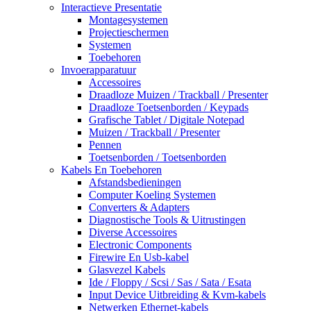
Interactieve Presentatie
Montagesystemen
Projectieschermen
Systemen
Toebehoren
Invoerapparatuur
Accessoires
Draadloze Muizen / Trackball / Presenter
Draadloze Toetsenborden / Keypads
Grafische Tablet / Digitale Notepad
Muizen / Trackball / Presenter
Pennen
Toetsenborden / Toetsenborden
Kabels En Toebehoren
Afstandsbedieningen
Computer Koeling Systemen
Converters & Adapters
Diagnostische Tools & Uitrustingen
Diverse Accessoires
Electronic Components
Firewire En Usb-kabel
Glasvezel Kabels
Ide / Floppy / Scsi / Sas / Sata / Esata
Input Device Uitbreiding & Kvm-kabels
Netwerken Ethernet-kabels