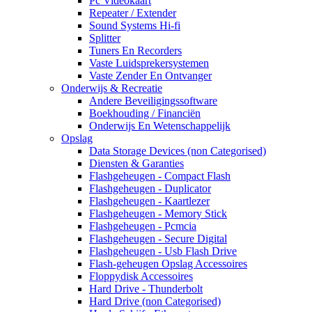
Pc Videokaart
Repeater / Extender
Sound Systems Hi-fi
Splitter
Tuners En Recorders
Vaste Luidsprekersystemen
Vaste Zender En Ontvanger
Onderwijs & Recreatie
Andere Beveiligingssoftware
Boekhouding / Financiën
Onderwijs En Wetenschappelijk
Opslag
Data Storage Devices (non Categorised)
Diensten & Garanties
Flashgeheugen - Compact Flash
Flashgeheugen - Duplicator
Flashgeheugen - Kaartlezer
Flashgeheugen - Memory Stick
Flashgeheugen - Pcmcia
Flashgeheugen - Secure Digital
Flashgeheugen - Usb Flash Drive
Flash-geheugen Opslag Accessoires
Floppydisk Accessoires
Hard Drive - Thunderbolt
Hard Drive (non Categorised)