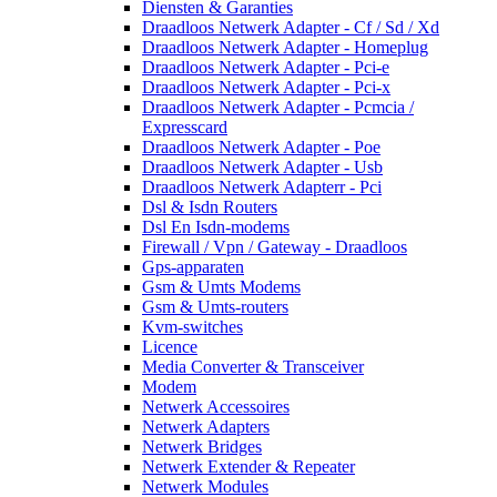
Diensten & Garanties
Draadloos Netwerk Adapter - Cf / Sd / Xd
Draadloos Netwerk Adapter - Homeplug
Draadloos Netwerk Adapter - Pci-e
Draadloos Netwerk Adapter - Pci-x
Draadloos Netwerk Adapter - Pcmcia /
Expresscard
Draadloos Netwerk Adapter - Poe
Draadloos Netwerk Adapter - Usb
Draadloos Netwerk Adapterr - Pci
Dsl & Isdn Routers
Dsl En Isdn-modems
Firewall / Vpn / Gateway - Draadloos
Gps-apparaten
Gsm & Umts Modems
Gsm & Umts-routers
Kvm-switches
Licence
Media Converter & Transceiver
Modem
Netwerk Accessoires
Netwerk Adapters
Netwerk Bridges
Netwerk Extender & Repeater
Netwerk Modules