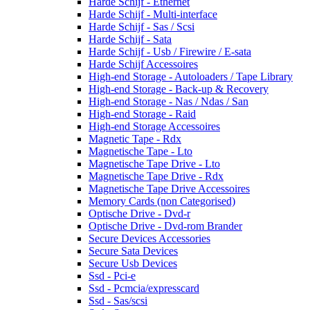
Harde Schijf - Ethernet
Harde Schijf - Multi-interface
Harde Schijf - Sas / Scsi
Harde Schijf - Sata
Harde Schijf - Usb / Firewire / E-sata
Harde Schijf Accessoires
High-end Storage - Autoloaders / Tape Library
High-end Storage - Back-up & Recovery
High-end Storage - Nas / Ndas / San
High-end Storage - Raid
High-end Storage Accessoires
Magnetic Tape - Rdx
Magnetische Tape - Lto
Magnetische Tape Drive - Lto
Magnetische Tape Drive - Rdx
Magnetische Tape Drive Accessoires
Memory Cards (non Categorised)
Optische Drive - Dvd-r
Optische Drive - Dvd-rom Brander
Secure Devices Accessories
Secure Sata Devices
Secure Usb Devices
Ssd - Pci-e
Ssd - Pcmcia/expresscard
Ssd - Sas/scsi