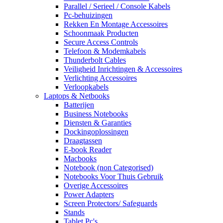
Parallel / Serieel / Console Kabels
Pc-behuizingen
Rekken En Montage Accessoires
Schoonmaak Producten
Secure Access Controls
Telefoon & Modemkabels
Thunderbolt Cables
Veiligheid Inrichtingen & Accessoires
Verlichting Accessoires
Verloopkabels
Laptops & Netbooks
Batterijen
Business Notebooks
Diensten & Garanties
Dockingoplossingen
Draagtassen
E-book Reader
Macbooks
Notebook (non Categorised)
Notebooks Voor Thuis Gebruik
Overige Accessoires
Power Adapters
Screen Protectors/ Safeguards
Stands
Tablet Pc's