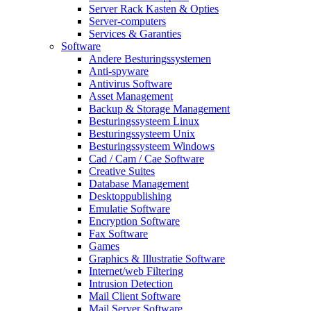
Server Rack Kasten & Opties
Server-computers
Services & Garanties
Software
Andere Besturingssystemen
Anti-spyware
Antivirus Software
Asset Management
Backup & Storage Management
Besturingssysteem Linux
Besturingssysteem Unix
Besturingssysteem Windows
Cad / Cam / Cae Software
Creative Suites
Database Management
Desktoppublishing
Emulatie Software
Encryption Software
Fax Software
Games
Graphics & Illustratie Software
Internet/web Filtering
Intrusion Detection
Mail Client Software
Mail Server Software