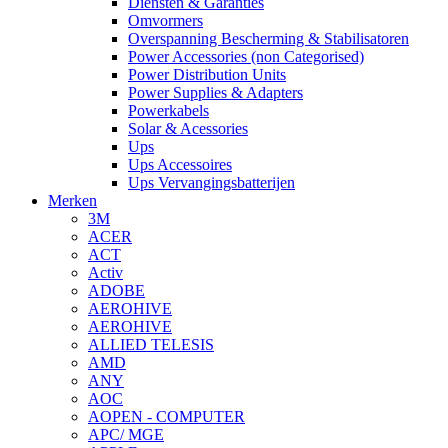
Diensten & Garanties
Omvormers
Overspanning Bescherming & Stabilisatoren
Power Accessories (non Categorised)
Power Distribution Units
Power Supplies & Adapters
Powerkabels
Solar & Acessories
Ups
Ups Accessoires
Ups Vervangingsbatterijen
Merken
3M
ACER
ACT
Activ
ADOBE
AEROHIVE
AEROHIVE
ALLIED TELESIS
AMD
ANY
AOC
AOPEN - COMPUTER
APC/ MGE