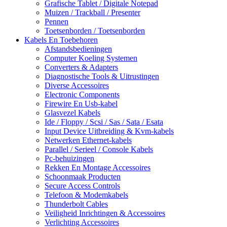
Grafische Tablet / Digitale Notepad
Muizen / Trackball / Presenter
Pennen
Toetsenborden / Toetsenborden
Kabels En Toebehoren
Afstandsbedieningen
Computer Koeling Systemen
Converters & Adapters
Diagnostische Tools & Uitrustingen
Diverse Accessoires
Electronic Components
Firewire En Usb-kabel
Glasvezel Kabels
Ide / Floppy / Scsi / Sas / Sata / Esata
Input Device Uitbreiding & Kvm-kabels
Netwerken Ethernet-kabels
Parallel / Serieel / Console Kabels
Pc-behuizingen
Rekken En Montage Accessoires
Schoonmaak Producten
Secure Access Controls
Telefoon & Modemkabels
Thunderbolt Cables
Veiligheid Inrichtingen & Accessoires
Verlichting Accessoires