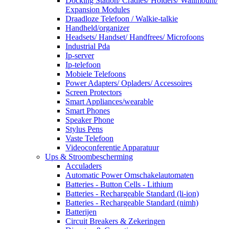
Docking Station/ Cradles/ Holders/ Wallmount/
Expansion Modules
Draadloze Telefoon / Walkie-talkie
Handheld/organizer
Headsets/ Handset/ Handfrees/ Microfoons
Industrial Pda
Ip-server
Ip-telefoon
Mobiele Telefoons
Power Adapters/ Opladers/ Accessoires
Screen Protectors
Smart Appliances/wearable
Smart Phones
Speaker Phone
Stylus Pens
Vaste Telefoon
Videoconferentie Apparatuur
Ups & Stroombescherming
Acculaders
Automatic Power Omschakelautomaten
Batteries - Button Cells - Lithium
Batteries - Rechargeable Standard (li-ion)
Batteries - Rechargeable Standard (nimh)
Batterijen
Circuit Breakers & Zekeringen