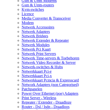
Gsm & Umts Modems
Gsm & Umts-routers
Kvm-switches
Licence
Media Converter & Transceiver
Modem
Netwerk Accessoires
Netwerk Adapters
Netwerk Bridges
Netwerk Extender & Repeater
Netwerk Modules
Netwerk Pci Kaart
Netwerk Print Servers
Netwerk Time-servers & Toebehoren
Netwerk Video Recorder & Server
Netwerk-switches & Hubs
Netwerkkaart Pci-e
Netwerkkaart Pci-x
Netwerkkaart Pcmcia & Expresscard
Network Adapters (non Categorised)
Patchpanelen
Power Over Ethernet (poe) Adapters
Print Server - Wireless
Repeater / Extender - Draadloze
Router - Dsl / Isdn - Draadloos