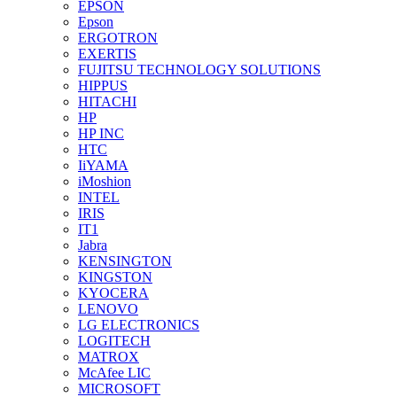
EPSON
Epson
ERGOTRON
EXERTIS
FUJITSU TECHNOLOGY SOLUTIONS
HIPPUS
HITACHI
HP
HP INC
HTC
IiYAMA
iMoshion
INTEL
IRIS
IT1
Jabra
KENSINGTON
KINGSTON
KYOCERA
LENOVO
LG ELECTRONICS
LOGITECH
MATROX
McAfee LIC
MICROSOFT