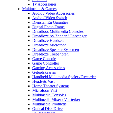
Tv Accessoires
Multimedia & Games
Audio / Video Accessories
Audio / Video Switch
Diensten En Garanties
Digital Photo Frame
Draadloos Multimedia Consoles
Draadloze Av Zender / Ontvanger
Draadloze Headsets
Draadloze Microfoon
Draadloze Speaker Systemen
Draadloze Toebehoren
Game Console
Game Controller
Gaming Accessoires
Geluidskaarten
Handheld Multimedia Speler / Recorder
Headsets Vast
Home Theater Systems
Microfoon Vast
Multimedia Consoles
Multimedia Mixer / Versterker
Multimedia Productie
Optical Disk Drive