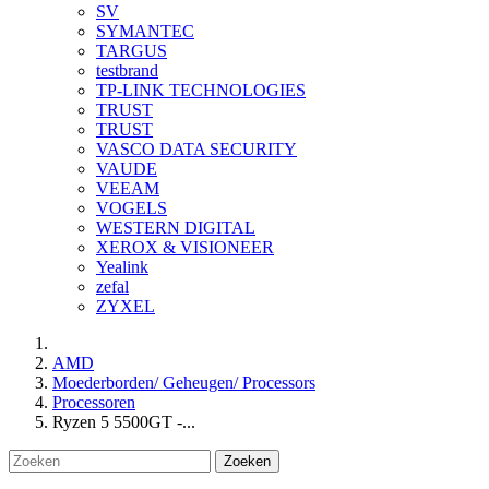
SV
SYMANTEC
TARGUS
testbrand
TP-LINK TECHNOLOGIES
TRUST
TRUST
VASCO DATA SECURITY
VAUDE
VEEAM
VOGELS
WESTERN DIGITAL
XEROX & VISIONEER
Yealink
zefal
ZYXEL
AMD
Moederborden/ Geheugen/ Processors
Processoren
Ryzen 5 5500GT -...
Zoeken