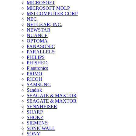
MICROSOFT
MICROSOFT MOLP
MSI COMPUTER CORP
NEC
NETGEAR, INC.
NEWSTAR
NUANCE
OPTOMA
PANASONIC
PARALLELS
PHILIPS
PHISHED
Plantronics
PRIMO
RICOH
SAMSUNG
Sandisk
SEAGATE & MAXTOR
SEAGATE & MAXTOR
SENNHEISER
SHARP
SHOKZ
SIEMENS
SONICWALL
SONY