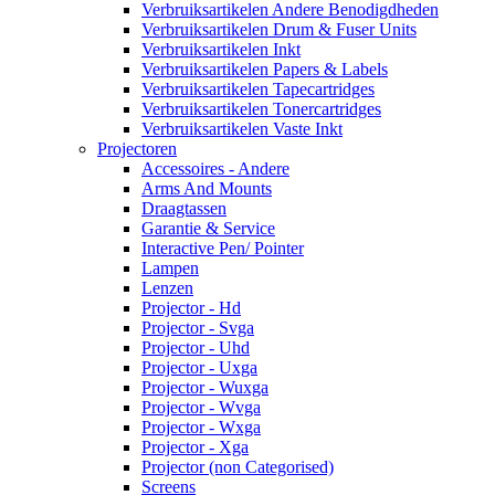
Verbruiksartikelen Andere Benodigdheden
Verbruiksartikelen Drum & Fuser Units
Verbruiksartikelen Inkt
Verbruiksartikelen Papers & Labels
Verbruiksartikelen Tapecartridges
Verbruiksartikelen Tonercartridges
Verbruiksartikelen Vaste Inkt
Projectoren
Accessoires - Andere
Arms And Mounts
Draagtassen
Garantie & Service
Interactive Pen/ Pointer
Lampen
Lenzen
Projector - Hd
Projector - Svga
Projector - Uhd
Projector - Uxga
Projector - Wuxga
Projector - Wvga
Projector - Wxga
Projector - Xga
Projector (non Categorised)
Screens