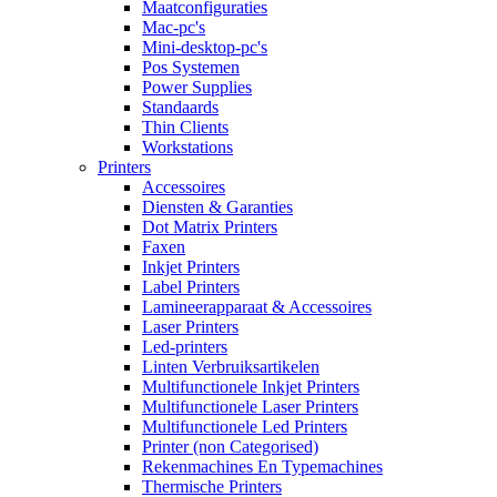
Maatconfiguraties
Mac-pc's
Mini-desktop-pc's
Pos Systemen
Power Supplies
Standaards
Thin Clients
Workstations
Printers
Accessoires
Diensten & Garanties
Dot Matrix Printers
Faxen
Inkjet Printers
Label Printers
Lamineerapparaat & Accessoires
Laser Printers
Led-printers
Linten Verbruiksartikelen
Multifunctionele Inkjet Printers
Multifunctionele Laser Printers
Multifunctionele Led Printers
Printer (non Categorised)
Rekenmachines En Typemachines
Thermische Printers