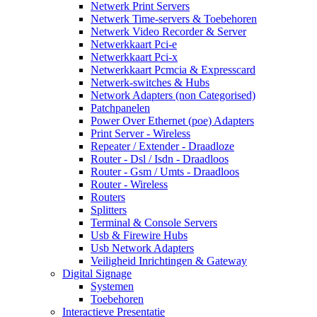
Netwerk Print Servers
Netwerk Time-servers & Toebehoren
Netwerk Video Recorder & Server
Netwerkkaart Pci-e
Netwerkkaart Pci-x
Netwerkkaart Pcmcia & Expresscard
Netwerk-switches & Hubs
Network Adapters (non Categorised)
Patchpanelen
Power Over Ethernet (poe) Adapters
Print Server - Wireless
Repeater / Extender - Draadloze
Router - Dsl / Isdn - Draadloos
Router - Gsm / Umts - Draadloos
Router - Wireless
Routers
Splitters
Terminal & Console Servers
Usb & Firewire Hubs
Usb Network Adapters
Veiligheid Inrichtingen & Gateway
Digital Signage
Systemen
Toebehoren
Interactieve Presentatie