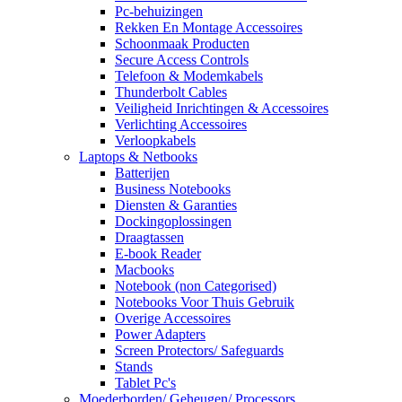
Pc-behuizingen
Rekken En Montage Accessoires
Schoonmaak Producten
Secure Access Controls
Telefoon & Modemkabels
Thunderbolt Cables
Veiligheid Inrichtingen & Accessoires
Verlichting Accessoires
Verloopkabels
Laptops & Netbooks
Batterijen
Business Notebooks
Diensten & Garanties
Dockingoplossingen
Draagtassen
E-book Reader
Macbooks
Notebook (non Categorised)
Notebooks Voor Thuis Gebruik
Overige Accessoires
Power Adapters
Screen Protectors/ Safeguards
Stands
Tablet Pc's
Moederborden/ Geheugen/ Processors