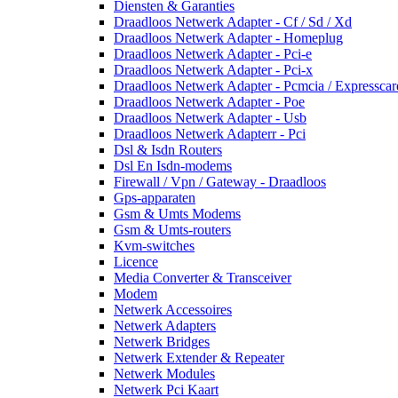
Diensten & Garanties
Draadloos Netwerk Adapter - Cf / Sd / Xd
Draadloos Netwerk Adapter - Homeplug
Draadloos Netwerk Adapter - Pci-e
Draadloos Netwerk Adapter - Pci-x
Draadloos Netwerk Adapter - Pcmcia / Expresscar
Draadloos Netwerk Adapter - Poe
Draadloos Netwerk Adapter - Usb
Draadloos Netwerk Adapterr - Pci
Dsl & Isdn Routers
Dsl En Isdn-modems
Firewall / Vpn / Gateway - Draadloos
Gps-apparaten
Gsm & Umts Modems
Gsm & Umts-routers
Kvm-switches
Licence
Media Converter & Transceiver
Modem
Netwerk Accessoires
Netwerk Adapters
Netwerk Bridges
Netwerk Extender & Repeater
Netwerk Modules
Netwerk Pci Kaart