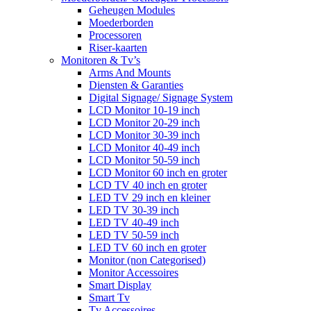
Geheugen Modules
Moederborden
Processoren
Riser-kaarten
Monitoren & Tv’s
Arms And Mounts
Diensten & Garanties
Digital Signage/ Signage System
LCD Monitor 10-19 inch
LCD Monitor 20-29 inch
LCD Monitor 30-39 inch
LCD Monitor 40-49 inch
LCD Monitor 50-59 inch
LCD Monitor 60 inch en groter
LCD TV 40 inch en groter
LED TV 29 inch en kleiner
LED TV 30-39 inch
LED TV 40-49 inch
LED TV 50-59 inch
LED TV 60 inch en groter
Monitor (non Categorised)
Monitor Accessoires
Smart Display
Smart Tv
Tv Accessoires