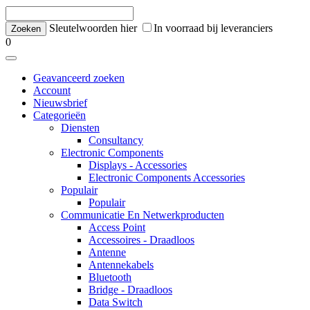
Sleutelwoorden hier
In voorraad bij leveranciers
0
Geavanceerd zoeken
Account
Nieuwsbrief
Categorieën
Diensten
Consultancy
Electronic Components
Displays - Accessories
Electronic Components Accessories
Populair
Populair
Communicatie En Netwerkproducten
Access Point
Accessoires - Draadloos
Antenne
Antennekabels
Bluetooth
Bridge - Draadloos
Data Switch