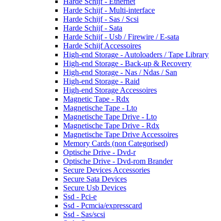
Harde Schijf - Ethernet
Harde Schijf - Multi-interface
Harde Schijf - Sas / Scsi
Harde Schijf - Sata
Harde Schijf - Usb / Firewire / E-sata
Harde Schijf Accessoires
High-end Storage - Autoloaders / Tape Library
High-end Storage - Back-up & Recovery
High-end Storage - Nas / Ndas / San
High-end Storage - Raid
High-end Storage Accessoires
Magnetic Tape - Rdx
Magnetische Tape - Lto
Magnetische Tape Drive - Lto
Magnetische Tape Drive - Rdx
Magnetische Tape Drive Accessoires
Memory Cards (non Categorised)
Optische Drive - Dvd-r
Optische Drive - Dvd-rom Brander
Secure Devices Accessories
Secure Sata Devices
Secure Usb Devices
Ssd - Pci-e
Ssd - Pcmcia/expresscard
Ssd - Sas/scsi