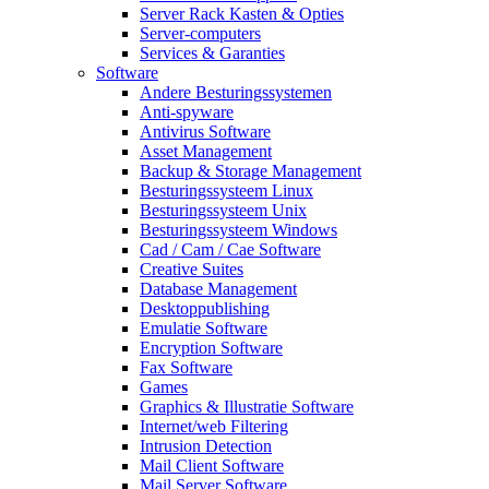
Server Rack Kasten & Opties
Server-computers
Services & Garanties
Software
Andere Besturingssystemen
Anti-spyware
Antivirus Software
Asset Management
Backup & Storage Management
Besturingssysteem Linux
Besturingssysteem Unix
Besturingssysteem Windows
Cad / Cam / Cae Software
Creative Suites
Database Management
Desktoppublishing
Emulatie Software
Encryption Software
Fax Software
Games
Graphics & Illustratie Software
Internet/web Filtering
Intrusion Detection
Mail Client Software
Mail Server Software