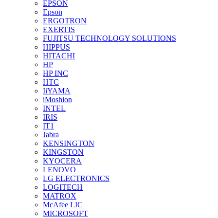
EPSON
Epson
ERGOTRON
EXERTIS
FUJITSU TECHNOLOGY SOLUTIONS
HIPPUS
HITACHI
HP
HP INC
HTC
IiYAMA
iMoshion
INTEL
IRIS
IT1
Jabra
KENSINGTON
KINGSTON
KYOCERA
LENOVO
LG ELECTRONICS
LOGITECH
MATROX
McAfee LIC
MICROSOFT