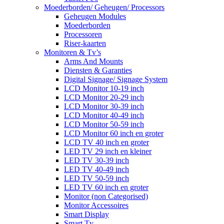
Moederborden/ Geheugen/ Processors
Geheugen Modules
Moederborden
Processoren
Riser-kaarten
Monitoren & Tv’s
Arms And Mounts
Diensten & Garanties
Digital Signage/ Signage System
LCD Monitor 10-19 inch
LCD Monitor 20-29 inch
LCD Monitor 30-39 inch
LCD Monitor 40-49 inch
LCD Monitor 50-59 inch
LCD Monitor 60 inch en groter
LCD TV 40 inch en groter
LED TV 29 inch en kleiner
LED TV 30-39 inch
LED TV 40-49 inch
LED TV 50-59 inch
LED TV 60 inch en groter
Monitor (non Categorised)
Monitor Accessoires
Smart Display
Smart Tv