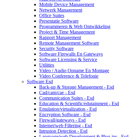
Mobile Device Management
Netwerk Management
Office Suites
Presentatie Software
Programmeren & Web Ontwikkeling
Project & Time Management
Rapport Management
Remote Management Software
Security Software
Software Firewalls En Gateways
Software Licensing & Service
Utilities
Video / Audio Opname En Montage
Video Conference & Telefonie
Software Esd
Back-up & Storage Management - Esd
Cad/cam/cae - Esd
Communication Suites - Esd
Education & Scientific/edutainment - Esd
Emulation/virtualization - Esd
Encryption Software - Esd
Firewall/gateways - Esd
Internet/web Filtering - Esd
Intrusion Detection - Esd
Language/web Development & Plug-ins - Esd