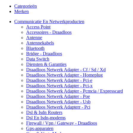
Categorieën
Merken
Communicatie En Netwerkproducten
Access Point
Accessoires - Draadloos
Antenne
Antennekabels
Bluetooth
Bridge - Draadloos
Data Switch
Diensten & Garanties
Draadloos Netwerk Adapter - Cf / Sd / Xd
Draadloos Netwerk Adapter - Homeplug
Draadloos Netwerk Adapter - Pci-e
Draadloos Netwerk Adapter - Pci-x
Draadloos Netwerk Adapter - Pcmcia / Expresscard
Draadloos Netwerk Adapter - Poe
Draadloos Netwerk Adapter - Usb
Draadloos Netwerk Adapterr - Pci
Dsl & Isdn Routers
Dsl En Isdn-modems
Firewall / Vpn / Gateway - Draadloos
Gps-apparaten