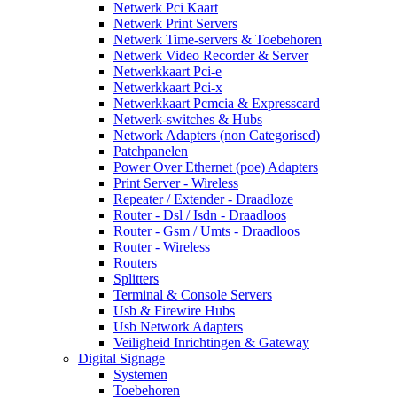
Netwerk Pci Kaart
Netwerk Print Servers
Netwerk Time-servers & Toebehoren
Netwerk Video Recorder & Server
Netwerkkaart Pci-e
Netwerkkaart Pci-x
Netwerkkaart Pcmcia & Expresscard
Netwerk-switches & Hubs
Network Adapters (non Categorised)
Patchpanelen
Power Over Ethernet (poe) Adapters
Print Server - Wireless
Repeater / Extender - Draadloze
Router - Dsl / Isdn - Draadloos
Router - Gsm / Umts - Draadloos
Router - Wireless
Routers
Splitters
Terminal & Console Servers
Usb & Firewire Hubs
Usb Network Adapters
Veiligheid Inrichtingen & Gateway
Digital Signage
Systemen
Toebehoren