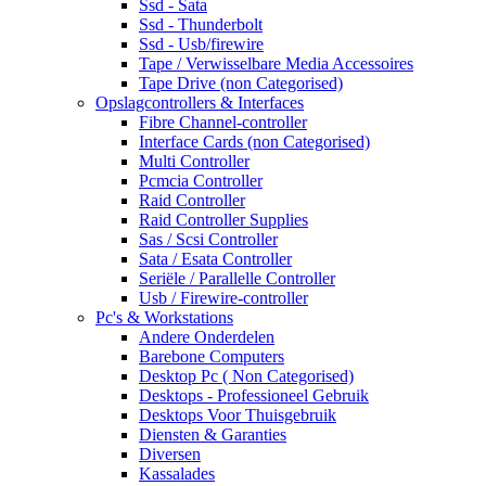
Ssd - Sata
Ssd - Thunderbolt
Ssd - Usb/firewire
Tape / Verwisselbare Media Accessoires
Tape Drive (non Categorised)
Opslagcontrollers & Interfaces
Fibre Channel-controller
Interface Cards (non Categorised)
Multi Controller
Pcmcia Controller
Raid Controller
Raid Controller Supplies
Sas / Scsi Controller
Sata / Esata Controller
Seriële / Parallelle Controller
Usb / Firewire-controller
Pc's & Workstations
Andere Onderdelen
Barebone Computers
Desktop Pc ( Non Categorised)
Desktops - Professioneel Gebruik
Desktops Voor Thuisgebruik
Diensten & Garanties
Diversen
Kassalades