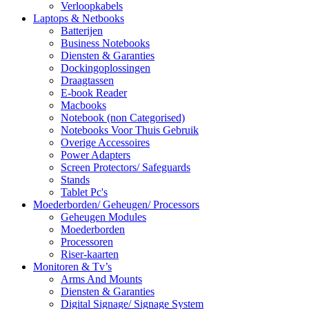
Verloopkabels
Laptops & Netbooks
Batterijen
Business Notebooks
Diensten & Garanties
Dockingoplossingen
Draagtassen
E-book Reader
Macbooks
Notebook (non Categorised)
Notebooks Voor Thuis Gebruik
Overige Accessoires
Power Adapters
Screen Protectors/ Safeguards
Stands
Tablet Pc's
Moederborden/ Geheugen/ Processors
Geheugen Modules
Moederborden
Processoren
Riser-kaarten
Monitoren & Tv’s
Arms And Mounts
Diensten & Garanties
Digital Signage/ Signage System