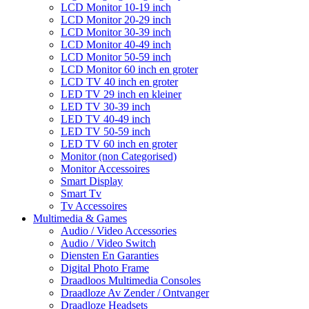
LCD Monitor 10-19 inch
LCD Monitor 20-29 inch
LCD Monitor 30-39 inch
LCD Monitor 40-49 inch
LCD Monitor 50-59 inch
LCD Monitor 60 inch en groter
LCD TV 40 inch en groter
LED TV 29 inch en kleiner
LED TV 30-39 inch
LED TV 40-49 inch
LED TV 50-59 inch
LED TV 60 inch en groter
Monitor (non Categorised)
Monitor Accessoires
Smart Display
Smart Tv
Tv Accessoires
Multimedia & Games
Audio / Video Accessories
Audio / Video Switch
Diensten En Garanties
Digital Photo Frame
Draadloos Multimedia Consoles
Draadloze Av Zender / Ontvanger
Draadloze Headsets