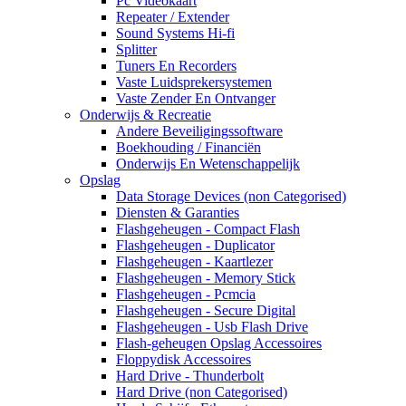
Pc Videokaart
Repeater / Extender
Sound Systems Hi-fi
Splitter
Tuners En Recorders
Vaste Luidsprekersystemen
Vaste Zender En Ontvanger
Onderwijs & Recreatie
Andere Beveiligingssoftware
Boekhouding / Financiën
Onderwijs En Wetenschappelijk
Opslag
Data Storage Devices (non Categorised)
Diensten & Garanties
Flashgeheugen - Compact Flash
Flashgeheugen - Duplicator
Flashgeheugen - Kaartlezer
Flashgeheugen - Memory Stick
Flashgeheugen - Pcmcia
Flashgeheugen - Secure Digital
Flashgeheugen - Usb Flash Drive
Flash-geheugen Opslag Accessoires
Floppydisk Accessoires
Hard Drive - Thunderbolt
Hard Drive (non Categorised)