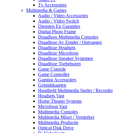
Tv Accessoires
Multimedia & Games
Audio / Video Accessories
Audio / Video Switch
Diensten En Garanties
Digital Photo Frame
Draadloos Multimedia Consoles
Draadloze Av Zender / Ontvanger
Draadloze Headsets
Draadloze Microfoon
Draadloze Speaker Systemen
Draadloze Toebehoren
Game Console
Game Controller
Gaming Accessoires
Geluidskaarten
Handheld Multimedia Speler / Recorder
Headsets Vast
Home Theater Systems
Microfoon Vast
Multimedia Consoles
Multimedia Mixer / Versterker
Multimedia Productie
Optical Disk Drive