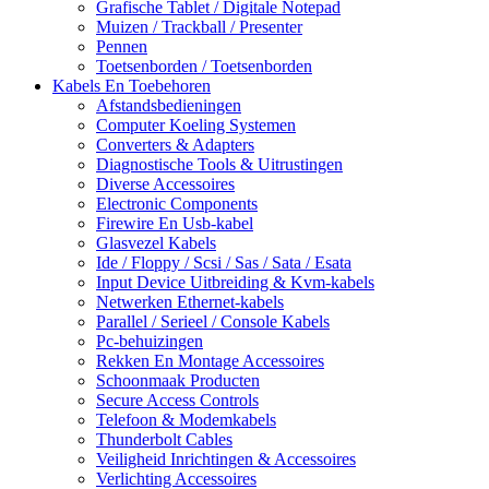
Grafische Tablet / Digitale Notepad
Muizen / Trackball / Presenter
Pennen
Toetsenborden / Toetsenborden
Kabels En Toebehoren
Afstandsbedieningen
Computer Koeling Systemen
Converters & Adapters
Diagnostische Tools & Uitrustingen
Diverse Accessoires
Electronic Components
Firewire En Usb-kabel
Glasvezel Kabels
Ide / Floppy / Scsi / Sas / Sata / Esata
Input Device Uitbreiding & Kvm-kabels
Netwerken Ethernet-kabels
Parallel / Serieel / Console Kabels
Pc-behuizingen
Rekken En Montage Accessoires
Schoonmaak Producten
Secure Access Controls
Telefoon & Modemkabels
Thunderbolt Cables
Veiligheid Inrichtingen & Accessoires
Verlichting Accessoires