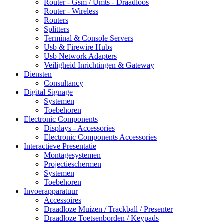
Router - Gsm / Umts - Draadloos
Router - Wireless
Routers
Splitters
Terminal & Console Servers
Usb & Firewire Hubs
Usb Network Adapters
Veiligheid Inrichtingen & Gateway
Diensten
Consultancy
Digital Signage
Systemen
Toebehoren
Electronic Components
Displays - Accessories
Electronic Components Accessories
Interactieve Presentatie
Montagesystemen
Projectieschermen
Systemen
Toebehoren
Invoerapparatuur
Accessoires
Draadloze Muizen / Trackball / Presenter
Draadloze Toetsenborden / Keypads