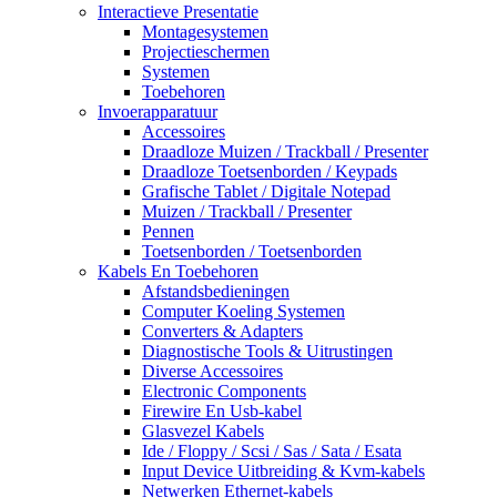
Interactieve Presentatie
Montagesystemen
Projectieschermen
Systemen
Toebehoren
Invoerapparatuur
Accessoires
Draadloze Muizen / Trackball / Presenter
Draadloze Toetsenborden / Keypads
Grafische Tablet / Digitale Notepad
Muizen / Trackball / Presenter
Pennen
Toetsenborden / Toetsenborden
Kabels En Toebehoren
Afstandsbedieningen
Computer Koeling Systemen
Converters & Adapters
Diagnostische Tools & Uitrustingen
Diverse Accessoires
Electronic Components
Firewire En Usb-kabel
Glasvezel Kabels
Ide / Floppy / Scsi / Sas / Sata / Esata
Input Device Uitbreiding & Kvm-kabels
Netwerken Ethernet-kabels