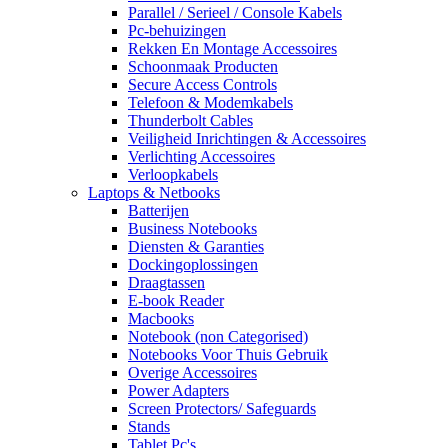
Parallel / Serieel / Console Kabels
Pc-behuizingen
Rekken En Montage Accessoires
Schoonmaak Producten
Secure Access Controls
Telefoon & Modemkabels
Thunderbolt Cables
Veiligheid Inrichtingen & Accessoires
Verlichting Accessoires
Verloopkabels
Laptops & Netbooks
Batterijen
Business Notebooks
Diensten & Garanties
Dockingoplossingen
Draagtassen
E-book Reader
Macbooks
Notebook (non Categorised)
Notebooks Voor Thuis Gebruik
Overige Accessoires
Power Adapters
Screen Protectors/ Safeguards
Stands
Tablet Pc's