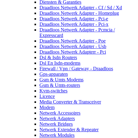
Diensten & Garanties
Draadloos Netwerk Adapter - Cf / Sd / Xd
Draadloos Netwerk Adapter - Homeplug
Draadloos Netwerk Adapter - Pci-e
Draadloos Netwerk Adapter - Pci-x
Draadloos Netwerk Adapter - Pcmcia /
Expresscard
Draadloos Netwerk Adapter - Poe
Draadloos Netwerk Adapter - Usb
Draadloos Netwerk Adapterr - Pci
Dsl & Isdn Routers
Dsl En Isdn-modems
Firewall / Vpn / Gateway - Draadloos
Gps-apparaten
Gsm & Umts Modems
Gsm & Umts-routers
Kvm-switches
Licence
Media Converter & Transceiver
Modem
Netwerk Accessoires
Netwerk Adapters
Netwerk Bridges
Netwerk Extender & Repeater
Netwerk Modules