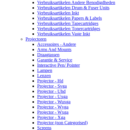
Verbruiksartikelen Andere Benodigdheden
Verbruiksartikelen Drum & Fuser Units
Verbruiksartikelen Inkt
Verbruiksartikelen Papers & Labels
Verbruiksartikelen Tapecartridges
Verbruiksartikelen Tonercartridges
Verbruiksartikelen Vaste Inkt
Projectoren
Accessoires - Andere
Arms And Mounts
Draagtassen
Garantie & Service
Interactive Pen/ Pointer
Lampen
Lenzen
Projector - Hd
Projector - Svga
Projector - Uhd
Projector - Uxga
Projector - Wuxga
Projector - Wvga
Projector - Wxga
Projector - Xga
Projector (non Categorised)
Screens