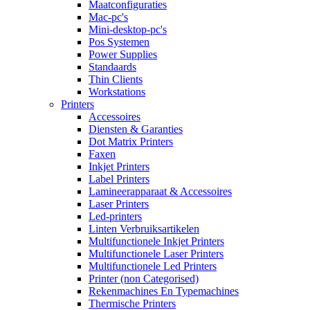
Maatconfiguraties
Mac-pc's
Mini-desktop-pc's
Pos Systemen
Power Supplies
Standaards
Thin Clients
Workstations
Printers
Accessoires
Diensten & Garanties
Dot Matrix Printers
Faxen
Inkjet Printers
Label Printers
Lamineerapparaat & Accessoires
Laser Printers
Led-printers
Linten Verbruiksartikelen
Multifunctionele Inkjet Printers
Multifunctionele Laser Printers
Multifunctionele Led Printers
Printer (non Categorised)
Rekenmachines En Typemachines
Thermische Printers