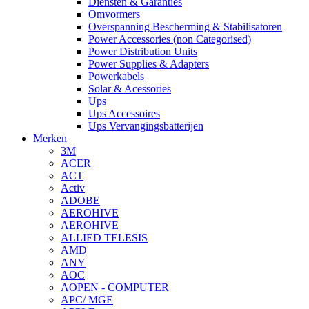
Diensten & Garanties
Omvormers
Overspanning Bescherming & Stabilisatoren
Power Accessories (non Categorised)
Power Distribution Units
Power Supplies & Adapters
Powerkabels
Solar & Acessories
Ups
Ups Accessoires
Ups Vervangingsbatterijen
Merken
3M
ACER
ACT
Activ
ADOBE
AEROHIVE
AEROHIVE
ALLIED TELESIS
AMD
ANY
AOC
AOPEN - COMPUTER
APC/ MGE