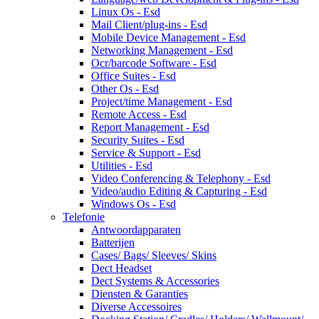
Linux Os - Esd
Mail Client/plug-ins - Esd
Mobile Device Management - Esd
Networking Management - Esd
Ocr/barcode Software - Esd
Office Suites - Esd
Other Os - Esd
Project/time Management - Esd
Remote Access - Esd
Report Management - Esd
Security Suites - Esd
Service & Support - Esd
Utilities - Esd
Video Conferencing & Telephony - Esd
Video/audio Editing & Capturing - Esd
Windows Os - Esd
Telefonie
Antwoordapparaten
Batterijen
Cases/ Bags/ Sleeves/ Skins
Dect Headset
Dect Systems & Accessories
Diensten & Garanties
Diverse Accessoires