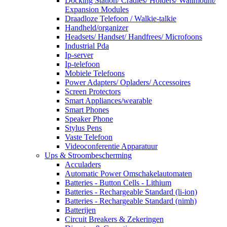
Docking Station/ Cradles/ Holders/ Wallmount/
Expansion Modules
Draadloze Telefoon / Walkie-talkie
Handheld/organizer
Headsets/ Handset/ Handfrees/ Microfoons
Industrial Pda
Ip-server
Ip-telefoon
Mobiele Telefoons
Power Adapters/ Opladers/ Accessoires
Screen Protectors
Smart Appliances/wearable
Smart Phones
Speaker Phone
Stylus Pens
Vaste Telefoon
Videoconferentie Apparatuur
Ups & Stroombescherming
Acculaders
Automatic Power Omschakelautomaten
Batteries - Button Cells - Lithium
Batteries - Rechargeable Standard (li-ion)
Batteries - Rechargeable Standard (nimh)
Batterijen
Circuit Breakers & Zekeringen