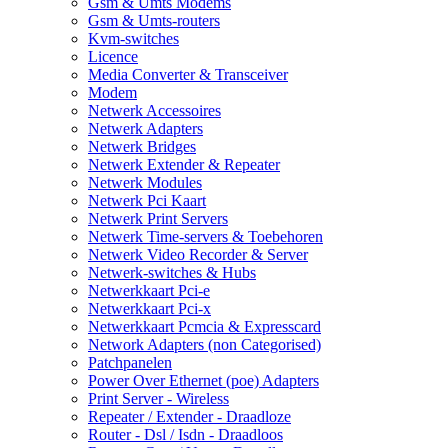
Gsm & Umts Modems
Gsm & Umts-routers
Kvm-switches
Licence
Media Converter & Transceiver
Modem
Netwerk Accessoires
Netwerk Adapters
Netwerk Bridges
Netwerk Extender & Repeater
Netwerk Modules
Netwerk Pci Kaart
Netwerk Print Servers
Netwerk Time-servers & Toebehoren
Netwerk Video Recorder & Server
Netwerk-switches & Hubs
Netwerkkaart Pci-e
Netwerkkaart Pci-x
Netwerkkaart Pcmcia & Expresscard
Network Adapters (non Categorised)
Patchpanelen
Power Over Ethernet (poe) Adapters
Print Server - Wireless
Repeater / Extender - Draadloze
Router - Dsl / Isdn - Draadloos