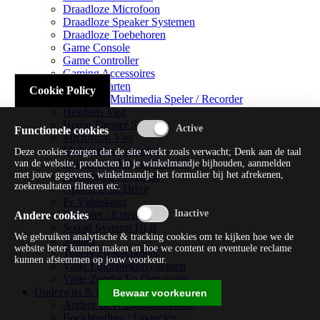
Draadloze Microfoon
Draadloze Speaker Systemen
Draadloze Toebehoren
Game Console
Game Controller
Gaming Accessoires
Geluidskaarten
Cookie Policy
Handheld Multimedia Speler / Recorder
Headsets Vast
Home Theater Systems
Functionele cookies
Microfoon Vast
Multimedia Consoles
Deze cookies zorgen dat de site werkt zoals verwacht; Denk aan de taal
Multimedia Mixer / Versterker
van de website, producten in je winkelmandje bijhouden, aanmelden
met jouw gegevens, winkelmandje het formulier bij het afrekenen,
Multimedia Productie
zoekresultaten filteren etc.
Optical Disk Drive
Pc Videokaart
Repeater / Extender
Andere cookies
Sound Systems Hi-fi
We gebruiken analytische & tracking cookies om te kijken hoe we de
Splitter
website beter kunnen maken en hoe we content en eventuele reclame
Tuners En Recorders
kunnen afstemmen op jouw voorkeur.
Vaste Luidsprekersystemen
Vaste Zender En Ontvanger
Onderwijs & Recreatie
Bewaar voorkeuren
Andere Beveiligingssoftware
Boekhouding / Financiën