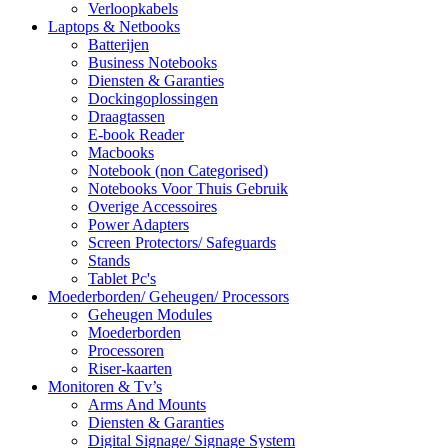
Verloopkabels
Laptops & Netbooks
Batterijen
Business Notebooks
Diensten & Garanties
Dockingoplossingen
Draagtassen
E-book Reader
Macbooks
Notebook (non Categorised)
Notebooks Voor Thuis Gebruik
Overige Accessoires
Power Adapters
Screen Protectors/ Safeguards
Stands
Tablet Pc's
Moederborden/ Geheugen/ Processors
Geheugen Modules
Moederborden
Processoren
Riser-kaarten
Monitoren & Tv’s
Arms And Mounts
Diensten & Garanties
Digital Signage/ Signage System