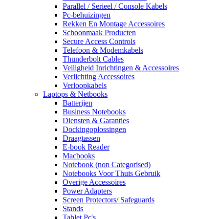
Parallel / Serieel / Console Kabels
Pc-behuizingen
Rekken En Montage Accessoires
Schoonmaak Producten
Secure Access Controls
Telefoon & Modemkabels
Thunderbolt Cables
Veiligheid Inrichtingen & Accessoires
Verlichting Accessoires
Verloopkabels
Laptops & Netbooks
Batterijen
Business Notebooks
Diensten & Garanties
Dockingoplossingen
Draagtassen
E-book Reader
Macbooks
Notebook (non Categorised)
Notebooks Voor Thuis Gebruik
Overige Accessoires
Power Adapters
Screen Protectors/ Safeguards
Stands
Tablet Pc's