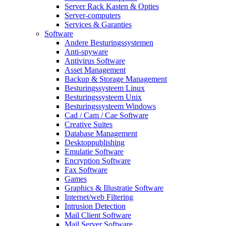
Server Rack Kasten & Opties
Server-computers
Services & Garanties
Software
Andere Besturingssystemen
Anti-spyware
Antivirus Software
Asset Management
Backup & Storage Management
Besturingssysteem Linux
Besturingssysteem Unix
Besturingssysteem Windows
Cad / Cam / Cae Software
Creative Suites
Database Management
Desktoppublishing
Emulatie Software
Encryption Software
Fax Software
Games
Graphics & Illustratie Software
Internet/web Filtering
Intrusion Detection
Mail Client Software
Mail Server Software