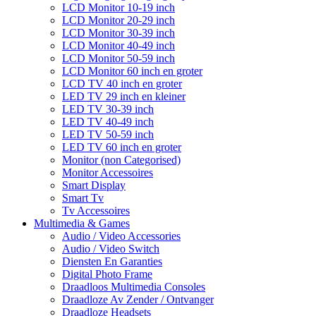
LCD Monitor 10-19 inch
LCD Monitor 20-29 inch
LCD Monitor 30-39 inch
LCD Monitor 40-49 inch
LCD Monitor 50-59 inch
LCD Monitor 60 inch en groter
LCD TV 40 inch en groter
LED TV 29 inch en kleiner
LED TV 30-39 inch
LED TV 40-49 inch
LED TV 50-59 inch
LED TV 60 inch en groter
Monitor (non Categorised)
Monitor Accessoires
Smart Display
Smart Tv
Tv Accessoires
Multimedia & Games
Audio / Video Accessories
Audio / Video Switch
Diensten En Garanties
Digital Photo Frame
Draadloos Multimedia Consoles
Draadloze Av Zender / Ontvanger
Draadloze Headsets