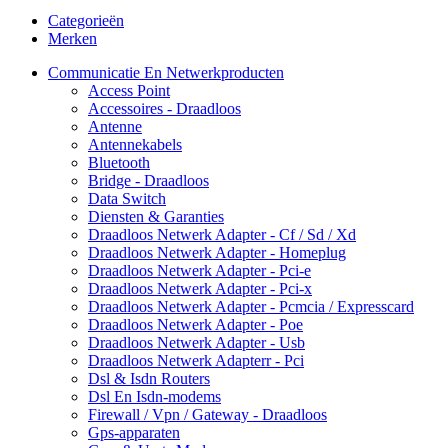
Categorieën
Merken
Communicatie En Netwerkproducten
Access Point
Accessoires - Draadloos
Antenne
Antennekabels
Bluetooth
Bridge - Draadloos
Data Switch
Diensten & Garanties
Draadloos Netwerk Adapter - Cf / Sd / Xd
Draadloos Netwerk Adapter - Homeplug
Draadloos Netwerk Adapter - Pci-e
Draadloos Netwerk Adapter - Pci-x
Draadloos Netwerk Adapter - Pcmcia / Expresscard
Draadloos Netwerk Adapter - Poe
Draadloos Netwerk Adapter - Usb
Draadloos Netwerk Adapterr - Pci
Dsl & Isdn Routers
Dsl En Isdn-modems
Firewall / Vpn / Gateway - Draadloos
Gps-apparaten