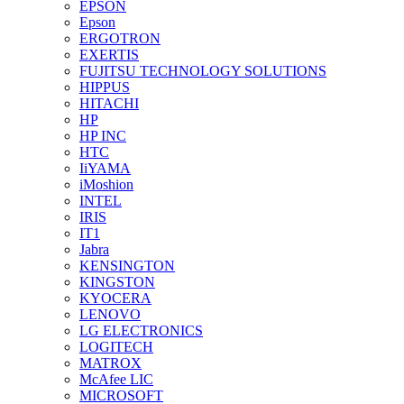
EPSON
Epson
ERGOTRON
EXERTIS
FUJITSU TECHNOLOGY SOLUTIONS
HIPPUS
HITACHI
HP
HP INC
HTC
IiYAMA
iMoshion
INTEL
IRIS
IT1
Jabra
KENSINGTON
KINGSTON
KYOCERA
LENOVO
LG ELECTRONICS
LOGITECH
MATROX
McAfee LIC
MICROSOFT