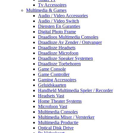
Tv Accessoires
Multimedia & Games
Audio / Video Accessories
Audio / Video Switch
Diensten En Garanties
Digital Photo Frame
Draadloos Multimedia Consoles
Draadloze Av Zender / Ontvanger
Draadloze Headsets
Draadloze Microfoon
Draadloze Speaker Systemen
Draadloze Toebehoren
Game Console
Game Controller
Gaming Accessoires
Geluidskaarten
Handheld Multimedia Speler / Recorder
Headsets Vast
Home Theater Systems
Microfoon Vast
Multimedia Consoles
Multimedia Mixer / Versterker
Multimedia Productie
Optical Disk Drive