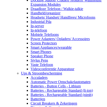
Docking Station/ Cradles/ Holders/ Wallmount/
Expansion Modules
Draadloze Telefoon / Walkie-talkie
Handheld/organizer
Headsets/ Handset/ Handfrees/ Microfoons
Industrial Pda
Ip-server
Ip-telefoon
Mobiele Telefoons
Power Adapters/ Opladers/ Accessoires
Screen Protectors
Smart Appliances/wearable
Smart Phones
Speaker Phone
Stylus Pens
Vaste Telefoon
Videoconferentie Apparatuur
Ups & Stroombescherming
Acculaders
Automatic Power Omschakelautomaten
Batteries - Button Cells - Lithium
Batteries - Rechargeable Standard (li-ion)
Batteries - Rechargeable Standard (nimh)
Batterijen
Circuit Breakers & Zekeringen