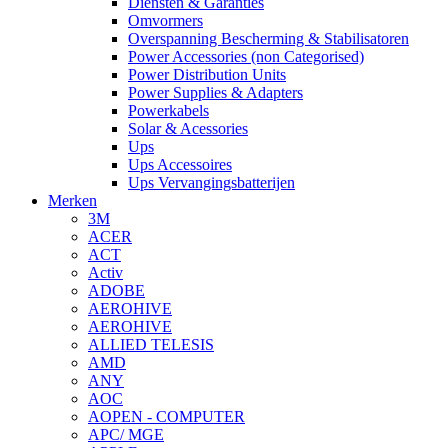
Diensten & Garanties
Omvormers
Overspanning Bescherming & Stabilisatoren
Power Accessories (non Categorised)
Power Distribution Units
Power Supplies & Adapters
Powerkabels
Solar & Acessories
Ups
Ups Accessoires
Ups Vervangingsbatterijen
Merken
3M
ACER
ACT
Activ
ADOBE
AEROHIVE
AEROHIVE
ALLIED TELESIS
AMD
ANY
AOC
AOPEN - COMPUTER
APC/ MGE