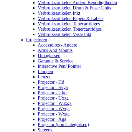
Verbruiksartikelen Andere Benodigdheden
Verbruiksartikelen Drum & Fuser Units
Verbruiksartikelen Inkt
Verbruiksartikelen Papers & Labels
Verbruiksartikelen Tapecartridges
Verbruiksartikelen Tonercartridges
Verbruiksartikelen Vaste Inkt
Projectoren
Accessoires - Andere
Arms And Mounts
Draagtassen
Garantie & Service
Interactive Pen/ Pointer
Lampen
Lenzen
Projector - Hd
Projector - Svga
Projector - Uhd
Projector - Uxga
Projector - Wuxga
Projector - Wvga
Projector - Wxga
Projector - Xga
Projector (non Categorised)
Screens