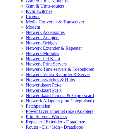
Gsm & Umts Modems
Gsm & Umts-routers
Kvm-switches
Licence
Media Converter & Transceiver
Modem
Netwerk Accessoires
Netwerk Adapters
Netwerk Bridges
Netwerk Extender & Repeater
Netwerk Modules
Netwerk Pci Kaart
Netwerk Print Servers
Netwerk Time-servers & Toebehoren
Netwerk Video Recorder & Server
Netwerk-switches & Hubs
Netwerkkaart Pci-e
Netwerkkaart Pci-x
Netwerkkaart Pcmcia & Expresscard
Network Adapters (non Categorised)
Patchpanelen
Power Over Ethernet (poe) Adapters
Print Server - Wireless
Repeater / Extender - Draadloze
Router - Dsl / Isdn - Draadloos