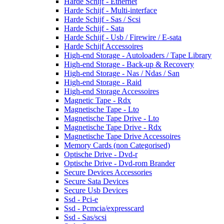
Harde Schijf - Ethernet
Harde Schijf - Multi-interface
Harde Schijf - Sas / Scsi
Harde Schijf - Sata
Harde Schijf - Usb / Firewire / E-sata
Harde Schijf Accessoires
High-end Storage - Autoloaders / Tape Library
High-end Storage - Back-up & Recovery
High-end Storage - Nas / Ndas / San
High-end Storage - Raid
High-end Storage Accessoires
Magnetic Tape - Rdx
Magnetische Tape - Lto
Magnetische Tape Drive - Lto
Magnetische Tape Drive - Rdx
Magnetische Tape Drive Accessoires
Memory Cards (non Categorised)
Optische Drive - Dvd-r
Optische Drive - Dvd-rom Brander
Secure Devices Accessories
Secure Sata Devices
Secure Usb Devices
Ssd - Pci-e
Ssd - Pcmcia/expresscard
Ssd - Sas/scsi