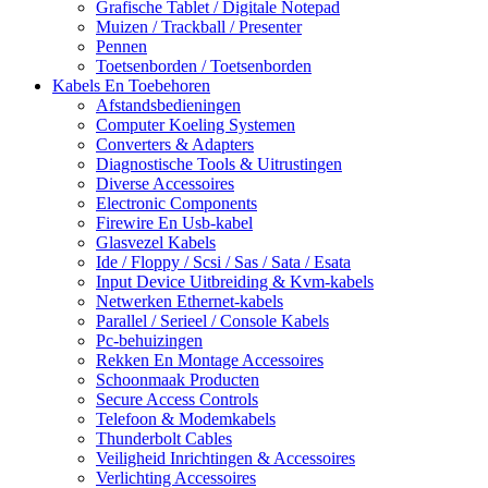
Grafische Tablet / Digitale Notepad
Muizen / Trackball / Presenter
Pennen
Toetsenborden / Toetsenborden
Kabels En Toebehoren
Afstandsbedieningen
Computer Koeling Systemen
Converters & Adapters
Diagnostische Tools & Uitrustingen
Diverse Accessoires
Electronic Components
Firewire En Usb-kabel
Glasvezel Kabels
Ide / Floppy / Scsi / Sas / Sata / Esata
Input Device Uitbreiding & Kvm-kabels
Netwerken Ethernet-kabels
Parallel / Serieel / Console Kabels
Pc-behuizingen
Rekken En Montage Accessoires
Schoonmaak Producten
Secure Access Controls
Telefoon & Modemkabels
Thunderbolt Cables
Veiligheid Inrichtingen & Accessoires
Verlichting Accessoires