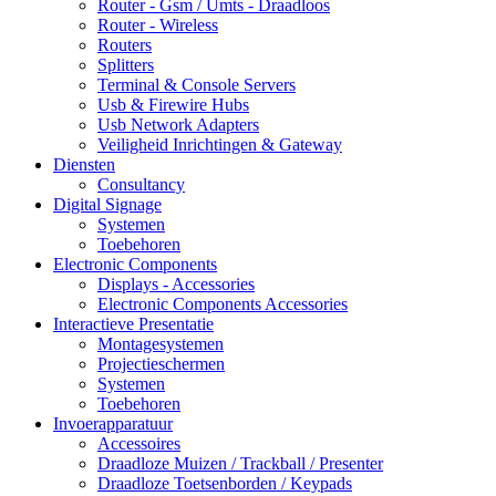
Router - Gsm / Umts - Draadloos
Router - Wireless
Routers
Splitters
Terminal & Console Servers
Usb & Firewire Hubs
Usb Network Adapters
Veiligheid Inrichtingen & Gateway
Diensten
Consultancy
Digital Signage
Systemen
Toebehoren
Electronic Components
Displays - Accessories
Electronic Components Accessories
Interactieve Presentatie
Montagesystemen
Projectieschermen
Systemen
Toebehoren
Invoerapparatuur
Accessoires
Draadloze Muizen / Trackball / Presenter
Draadloze Toetsenborden / Keypads