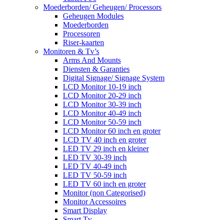
Moederborden/ Geheugen/ Processors
Geheugen Modules
Moederborden
Processoren
Riser-kaarten
Monitoren & Tv’s
Arms And Mounts
Diensten & Garanties
Digital Signage/ Signage System
LCD Monitor 10-19 inch
LCD Monitor 20-29 inch
LCD Monitor 30-39 inch
LCD Monitor 40-49 inch
LCD Monitor 50-59 inch
LCD Monitor 60 inch en groter
LCD TV 40 inch en groter
LED TV 29 inch en kleiner
LED TV 30-39 inch
LED TV 40-49 inch
LED TV 50-59 inch
LED TV 60 inch en groter
Monitor (non Categorised)
Monitor Accessoires
Smart Display
Smart Tv