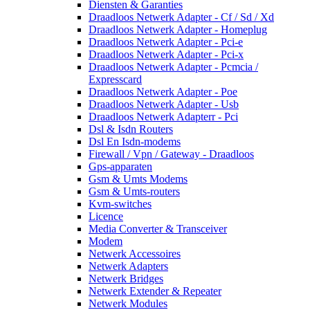
Diensten & Garanties
Draadloos Netwerk Adapter - Cf / Sd / Xd
Draadloos Netwerk Adapter - Homeplug
Draadloos Netwerk Adapter - Pci-e
Draadloos Netwerk Adapter - Pci-x
Draadloos Netwerk Adapter - Pcmcia /
Expresscard
Draadloos Netwerk Adapter - Poe
Draadloos Netwerk Adapter - Usb
Draadloos Netwerk Adapterr - Pci
Dsl & Isdn Routers
Dsl En Isdn-modems
Firewall / Vpn / Gateway - Draadloos
Gps-apparaten
Gsm & Umts Modems
Gsm & Umts-routers
Kvm-switches
Licence
Media Converter & Transceiver
Modem
Netwerk Accessoires
Netwerk Adapters
Netwerk Bridges
Netwerk Extender & Repeater
Netwerk Modules