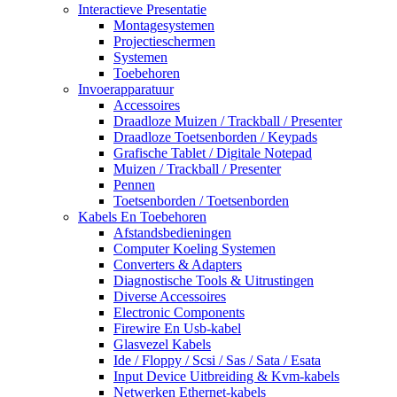
Interactieve Presentatie
Montagesystemen
Projectieschermen
Systemen
Toebehoren
Invoerapparatuur
Accessoires
Draadloze Muizen / Trackball / Presenter
Draadloze Toetsenborden / Keypads
Grafische Tablet / Digitale Notepad
Muizen / Trackball / Presenter
Pennen
Toetsenborden / Toetsenborden
Kabels En Toebehoren
Afstandsbedieningen
Computer Koeling Systemen
Converters & Adapters
Diagnostische Tools & Uitrustingen
Diverse Accessoires
Electronic Components
Firewire En Usb-kabel
Glasvezel Kabels
Ide / Floppy / Scsi / Sas / Sata / Esata
Input Device Uitbreiding & Kvm-kabels
Netwerken Ethernet-kabels