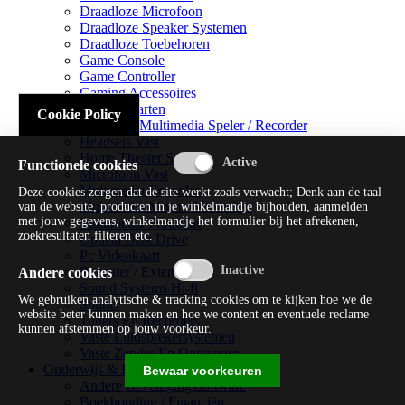
Draadloze Microfoon
Draadloze Speaker Systemen
Draadloze Toebehoren
Game Console
Game Controller
Gaming Accessoires
Geluidskaarten
Cookie Policy
Handheld Multimedia Speler / Recorder
Headsets Vast
Home Theater Systems
Functionele cookies
Microfoon Vast
Multimedia Consoles
Deze cookies zorgen dat de site werkt zoals verwacht; Denk aan de taal
Multimedia Mixer / Versterker
van de website, producten in je winkelmandje bijhouden, aanmelden
met jouw gegevens, winkelmandje het formulier bij het afrekenen,
Multimedia Productie
zoekresultaten filteren etc.
Optical Disk Drive
Pc Videokaart
Repeater / Extender
Andere cookies
Sound Systems Hi-fi
We gebruiken analytische & tracking cookies om te kijken hoe we de
Splitter
website beter kunnen maken en hoe we content en eventuele reclame
Tuners En Recorders
kunnen afstemmen op jouw voorkeur.
Vaste Luidsprekersystemen
Vaste Zender En Ontvanger
Onderwijs & Recreatie
Bewaar voorkeuren
Andere Beveiligingssoftware
Boekhouding / Financiën