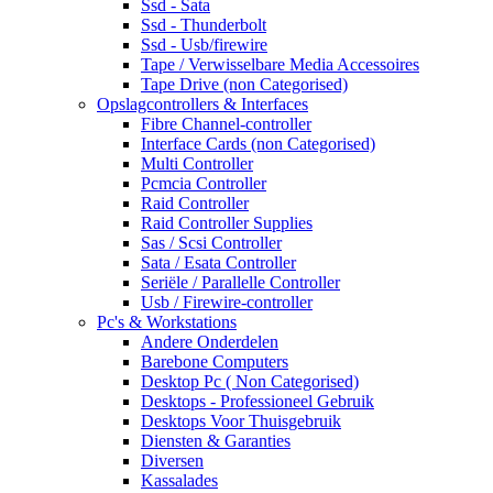
Ssd - Sata
Ssd - Thunderbolt
Ssd - Usb/firewire
Tape / Verwisselbare Media Accessoires
Tape Drive (non Categorised)
Opslagcontrollers & Interfaces
Fibre Channel-controller
Interface Cards (non Categorised)
Multi Controller
Pcmcia Controller
Raid Controller
Raid Controller Supplies
Sas / Scsi Controller
Sata / Esata Controller
Seriële / Parallelle Controller
Usb / Firewire-controller
Pc's & Workstations
Andere Onderdelen
Barebone Computers
Desktop Pc ( Non Categorised)
Desktops - Professioneel Gebruik
Desktops Voor Thuisgebruik
Diensten & Garanties
Diversen
Kassalades