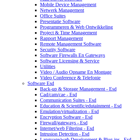
Mobile Device Management
Netwerk Management
Office Suites
Presentatie Software
Programmeren & Web Ontwikkeling
Project & Time Management
Rapport Management
Remote Management Software
Security Software
Software Firewalls En Gateways
Software Licensing & Service
Utilities
Video / Audio Opname En Montage
Video Conference & Telefonie
Software Esd
Back-up & Storage Management - Esd
Cad/cam/cae - Esd
Communication Suites - Esd
Education & Scientific/edutainment - Esd
Emulation/virtualization - Esd
Encryption Software - Esd
Firewall/gateways - Esd
Internet/web Filtering - Esd
Intrusion Detection - Esd
Language/web Development & Plug-ins - Esd