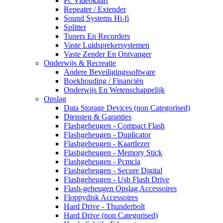
Pc Videokaart
Repeater / Extender
Sound Systems Hi-fi
Splitter
Tuners En Recorders
Vaste Luidsprekersystemen
Vaste Zender En Ontvanger
Onderwijs & Recreatie
Andere Beveiligingssoftware
Boekhouding / Financiën
Onderwijs En Wetenschappelijk
Opslag
Data Storage Devices (non Categorised)
Diensten & Garanties
Flashgeheugen - Compact Flash
Flashgeheugen - Duplicator
Flashgeheugen - Kaartlezer
Flashgeheugen - Memory Stick
Flashgeheugen - Pcmcia
Flashgeheugen - Secure Digital
Flashgeheugen - Usb Flash Drive
Flash-geheugen Opslag Accessoires
Floppydisk Accessoires
Hard Drive - Thunderbolt
Hard Drive (non Categorised)