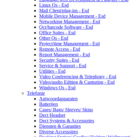
Linux Os - Esd
Mail Client/plug-ins - Esd
Mobile Device Management - Esd
Networking Management - Esd
Ocr/barcode Software - Esd
Office Suites - Esd
Other Os - Esd
Project/time Management - Esd
Remote Access - Esd
Report Management - Esd
Security Suites - Esd
Service & Support - Esd
Utilities - Esd
Video Conferencing & Telephony - Esd
Video/audio Editing & Capturing - Esd
Windows Os - Esd
Telefonie
Antwoordapparaten
Batterijen
Cases/ Bags/ Sleeves/ Skins
Dect Headset
Dect Systems & Accessories
Diensten & Garanties
Diverse Accessoires