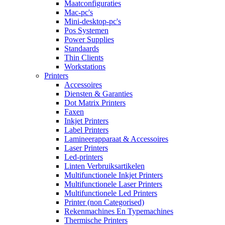
Maatconfiguraties
Mac-pc's
Mini-desktop-pc's
Pos Systemen
Power Supplies
Standaards
Thin Clients
Workstations
Printers
Accessoires
Diensten & Garanties
Dot Matrix Printers
Faxen
Inkjet Printers
Label Printers
Lamineerapparaat & Accessoires
Laser Printers
Led-printers
Linten Verbruiksartikelen
Multifunctionele Inkjet Printers
Multifunctionele Laser Printers
Multifunctionele Led Printers
Printer (non Categorised)
Rekenmachines En Typemachines
Thermische Printers