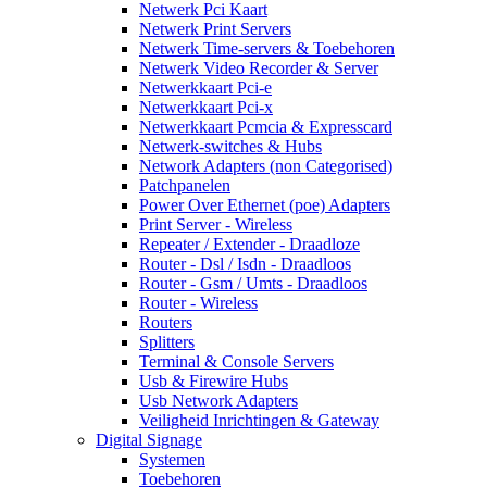
Netwerk Pci Kaart
Netwerk Print Servers
Netwerk Time-servers & Toebehoren
Netwerk Video Recorder & Server
Netwerkkaart Pci-e
Netwerkkaart Pci-x
Netwerkkaart Pcmcia & Expresscard
Netwerk-switches & Hubs
Network Adapters (non Categorised)
Patchpanelen
Power Over Ethernet (poe) Adapters
Print Server - Wireless
Repeater / Extender - Draadloze
Router - Dsl / Isdn - Draadloos
Router - Gsm / Umts - Draadloos
Router - Wireless
Routers
Splitters
Terminal & Console Servers
Usb & Firewire Hubs
Usb Network Adapters
Veiligheid Inrichtingen & Gateway
Digital Signage
Systemen
Toebehoren