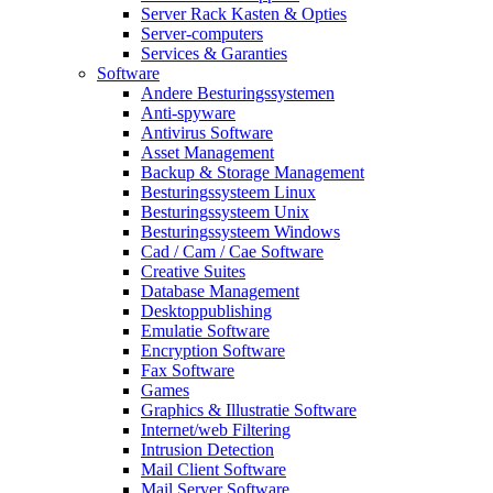
Server Rack Kasten & Opties
Server-computers
Services & Garanties
Software
Andere Besturingssystemen
Anti-spyware
Antivirus Software
Asset Management
Backup & Storage Management
Besturingssysteem Linux
Besturingssysteem Unix
Besturingssysteem Windows
Cad / Cam / Cae Software
Creative Suites
Database Management
Desktoppublishing
Emulatie Software
Encryption Software
Fax Software
Games
Graphics & Illustratie Software
Internet/web Filtering
Intrusion Detection
Mail Client Software
Mail Server Software