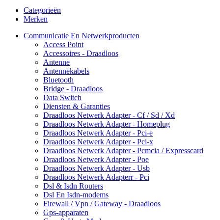
Categorieën
Merken
Communicatie En Netwerkproducten
Access Point
Accessoires - Draadloos
Antenne
Antennekabels
Bluetooth
Bridge - Draadloos
Data Switch
Diensten & Garanties
Draadloos Netwerk Adapter - Cf / Sd / Xd
Draadloos Netwerk Adapter - Homeplug
Draadloos Netwerk Adapter - Pci-e
Draadloos Netwerk Adapter - Pci-x
Draadloos Netwerk Adapter - Pcmcia / Expresscard
Draadloos Netwerk Adapter - Poe
Draadloos Netwerk Adapter - Usb
Draadloos Netwerk Adapterr - Pci
Dsl & Isdn Routers
Dsl En Isdn-modems
Firewall / Vpn / Gateway - Draadloos
Gps-apparaten