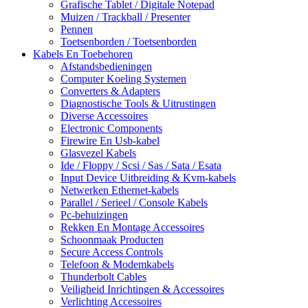
Grafische Tablet / Digitale Notepad
Muizen / Trackball / Presenter
Pennen
Toetsenborden / Toetsenborden
Kabels En Toebehoren
Afstandsbedieningen
Computer Koeling Systemen
Converters & Adapters
Diagnostische Tools & Uitrustingen
Diverse Accessoires
Electronic Components
Firewire En Usb-kabel
Glasvezel Kabels
Ide / Floppy / Scsi / Sas / Sata / Esata
Input Device Uitbreiding & Kvm-kabels
Netwerken Ethernet-kabels
Parallel / Serieel / Console Kabels
Pc-behuizingen
Rekken En Montage Accessoires
Schoonmaak Producten
Secure Access Controls
Telefoon & Modemkabels
Thunderbolt Cables
Veiligheid Inrichtingen & Accessoires
Verlichting Accessoires