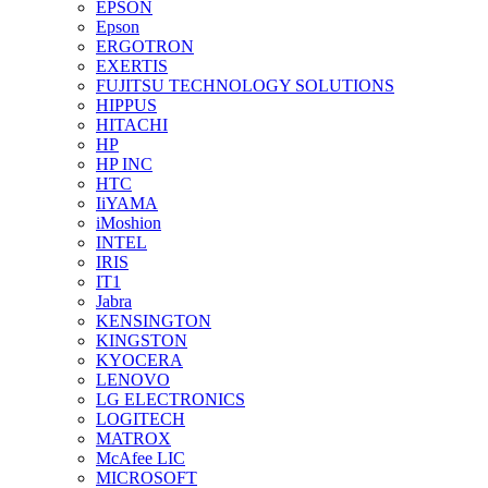
EPSON
Epson
ERGOTRON
EXERTIS
FUJITSU TECHNOLOGY SOLUTIONS
HIPPUS
HITACHI
HP
HP INC
HTC
IiYAMA
iMoshion
INTEL
IRIS
IT1
Jabra
KENSINGTON
KINGSTON
KYOCERA
LENOVO
LG ELECTRONICS
LOGITECH
MATROX
McAfee LIC
MICROSOFT