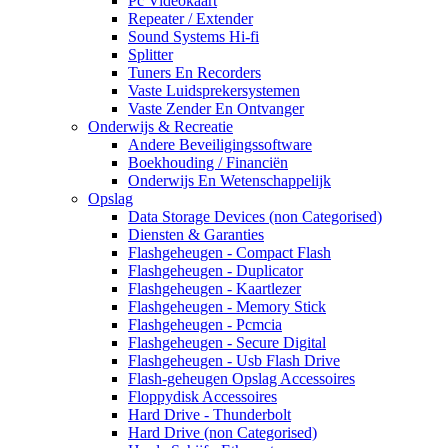
Pc Videokaart
Repeater / Extender
Sound Systems Hi-fi
Splitter
Tuners En Recorders
Vaste Luidsprekersystemen
Vaste Zender En Ontvanger
Onderwijs & Recreatie
Andere Beveiligingssoftware
Boekhouding / Financiën
Onderwijs En Wetenschappelijk
Opslag
Data Storage Devices (non Categorised)
Diensten & Garanties
Flashgeheugen - Compact Flash
Flashgeheugen - Duplicator
Flashgeheugen - Kaartlezer
Flashgeheugen - Memory Stick
Flashgeheugen - Pcmcia
Flashgeheugen - Secure Digital
Flashgeheugen - Usb Flash Drive
Flash-geheugen Opslag Accessoires
Floppydisk Accessoires
Hard Drive - Thunderbolt
Hard Drive (non Categorised)