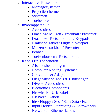
Interactieve Presentatie
Montagesystemen
Projectieschermen
Systemen
Toebehoren
Invoerapparatuur
Accessoires
Draadloze Muizen / Trackball / Presenter
Draadloze Toetsenborden / Keypads
Grafische Tablet / Digitale Notepad
Muizen / Trackball / Presenter
Pennen
Toetsenborden / Toetsenborden
Kabels En Toebehoren
Afstandsbedieningen
Computer Koeling Systemen
Converters & Adapters
Diagnostische Tools & Uitrustingen
Diverse Accessoires
Electronic Components
Firewire En Usb-kabel
Glasvezel Kabels
Ide / Floppy / Scsi / Sas / Sata / Esata
Input Device Uitbreiding & Kvm-kabels
Netwerken Ethernet-kabels