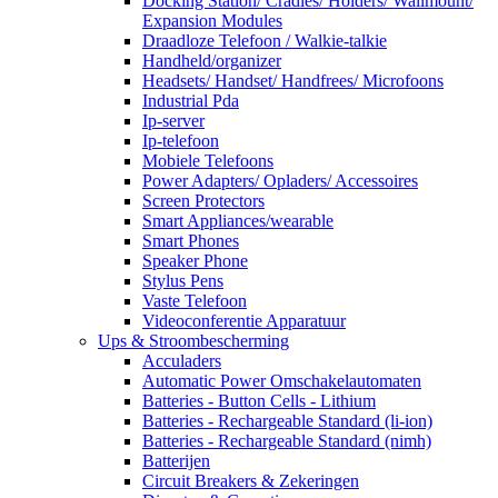
Docking Station/ Cradles/ Holders/ Wallmount/
Expansion Modules
Draadloze Telefoon / Walkie-talkie
Handheld/organizer
Headsets/ Handset/ Handfrees/ Microfoons
Industrial Pda
Ip-server
Ip-telefoon
Mobiele Telefoons
Power Adapters/ Opladers/ Accessoires
Screen Protectors
Smart Appliances/wearable
Smart Phones
Speaker Phone
Stylus Pens
Vaste Telefoon
Videoconferentie Apparatuur
Ups & Stroombescherming
Acculaders
Automatic Power Omschakelautomaten
Batteries - Button Cells - Lithium
Batteries - Rechargeable Standard (li-ion)
Batteries - Rechargeable Standard (nimh)
Batterijen
Circuit Breakers & Zekeringen