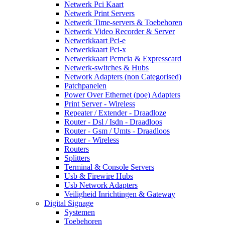
Netwerk Pci Kaart
Netwerk Print Servers
Netwerk Time-servers & Toebehoren
Netwerk Video Recorder & Server
Netwerkkaart Pci-e
Netwerkkaart Pci-x
Netwerkkaart Pcmcia & Expresscard
Netwerk-switches & Hubs
Network Adapters (non Categorised)
Patchpanelen
Power Over Ethernet (poe) Adapters
Print Server - Wireless
Repeater / Extender - Draadloze
Router - Dsl / Isdn - Draadloos
Router - Gsm / Umts - Draadloos
Router - Wireless
Routers
Splitters
Terminal & Console Servers
Usb & Firewire Hubs
Usb Network Adapters
Veiligheid Inrichtingen & Gateway
Digital Signage
Systemen
Toebehoren