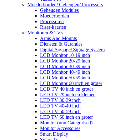
Moederborden/ Geheugen/ Processors
Geheugen Modules
Moederborden
Processoren
Riser-kaarten
Monitoren & Tv’s
Arms And Mounts
Diensten & Garanties
Digital Signage/ Signage System
LCD Monitor 10-19 inch
LCD Monitor 20-29 inch
LCD Monitor 30-39 inch
LCD Monitor 40-49 inch
LCD Monitor 50-59 inch
LCD Monitor 60 inch en groter
LCD TV 40 inch en groter
LED TV 29 inch en kleiner
LED TV 30-39 inch
LED TV 40-49 inch
LED TV 50-59 inch
LED TV 60 inch en groter
Monitor (non Categorised)
Monitor Accessoires
Smart Display
Smart Tv