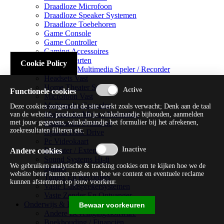
Draadloze Microfoon
Draadloze Speaker Systemen
Draadloze Toebehoren
Game Console
Game Controller
Gaming Accessoires
Geluidskaarten
Cookie Policy
Handheld Multimedia Speler / Recorder
Headsets Vast
Home Theater Systems
Functionele cookies
Microfoon Vast
Multimedia Consoles
Deze cookies zorgen dat de site werkt zoals verwacht; Denk aan de taal
Multimedia Mixer / Versterker
van de website, producten in je winkelmandje bijhouden, aanmelden
met jouw gegevens, winkelmandje het formulier bij het afrekenen,
Multimedia Productie
zoekresultaten filteren etc.
Optical Disk Drive
Pc Videokaart
Repeater / Extender
Andere cookies
Sound Systems Hi-fi
We gebruiken analytische & tracking cookies om te kijken hoe we de
Splitter
website beter kunnen maken en hoe we content en eventuele reclame
Tuners En Recorders
kunnen afstemmen op jouw voorkeur.
Vaste Luidsprekersystemen
Vaste Zender En Ontvanger
Onderwijs & Recreatie
Bewaar voorkeuren
Andere Beveiligingssoftware
Boekhouding / Financiën