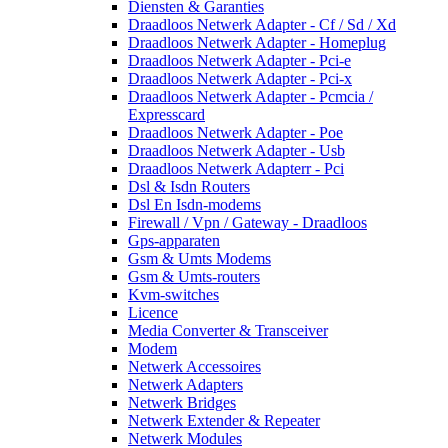
Diensten & Garanties
Draadloos Netwerk Adapter - Cf / Sd / Xd
Draadloos Netwerk Adapter - Homeplug
Draadloos Netwerk Adapter - Pci-e
Draadloos Netwerk Adapter - Pci-x
Draadloos Netwerk Adapter - Pcmcia /
Expresscard
Draadloos Netwerk Adapter - Poe
Draadloos Netwerk Adapter - Usb
Draadloos Netwerk Adapterr - Pci
Dsl & Isdn Routers
Dsl En Isdn-modems
Firewall / Vpn / Gateway - Draadloos
Gps-apparaten
Gsm & Umts Modems
Gsm & Umts-routers
Kvm-switches
Licence
Media Converter & Transceiver
Modem
Netwerk Accessoires
Netwerk Adapters
Netwerk Bridges
Netwerk Extender & Repeater
Netwerk Modules