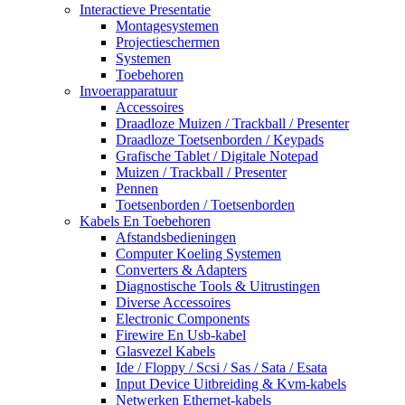
Interactieve Presentatie
Montagesystemen
Projectieschermen
Systemen
Toebehoren
Invoerapparatuur
Accessoires
Draadloze Muizen / Trackball / Presenter
Draadloze Toetsenborden / Keypads
Grafische Tablet / Digitale Notepad
Muizen / Trackball / Presenter
Pennen
Toetsenborden / Toetsenborden
Kabels En Toebehoren
Afstandsbedieningen
Computer Koeling Systemen
Converters & Adapters
Diagnostische Tools & Uitrustingen
Diverse Accessoires
Electronic Components
Firewire En Usb-kabel
Glasvezel Kabels
Ide / Floppy / Scsi / Sas / Sata / Esata
Input Device Uitbreiding & Kvm-kabels
Netwerken Ethernet-kabels