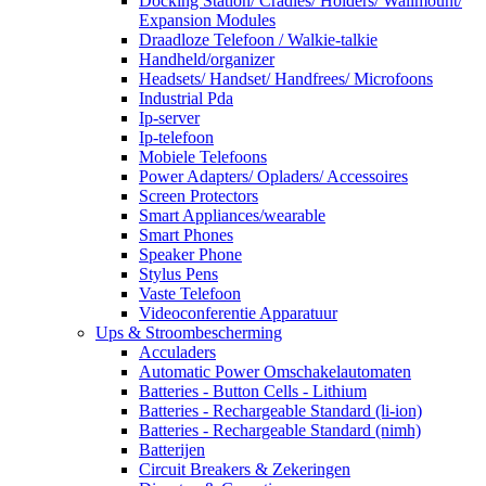
Docking Station/ Cradles/ Holders/ Wallmount/
Expansion Modules
Draadloze Telefoon / Walkie-talkie
Handheld/organizer
Headsets/ Handset/ Handfrees/ Microfoons
Industrial Pda
Ip-server
Ip-telefoon
Mobiele Telefoons
Power Adapters/ Opladers/ Accessoires
Screen Protectors
Smart Appliances/wearable
Smart Phones
Speaker Phone
Stylus Pens
Vaste Telefoon
Videoconferentie Apparatuur
Ups & Stroombescherming
Acculaders
Automatic Power Omschakelautomaten
Batteries - Button Cells - Lithium
Batteries - Rechargeable Standard (li-ion)
Batteries - Rechargeable Standard (nimh)
Batterijen
Circuit Breakers & Zekeringen