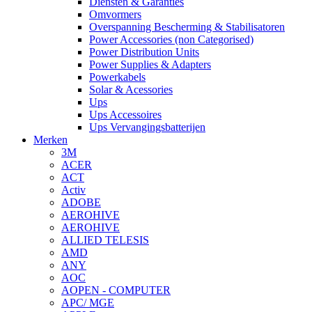
Diensten & Garanties
Omvormers
Overspanning Bescherming & Stabilisatoren
Power Accessories (non Categorised)
Power Distribution Units
Power Supplies & Adapters
Powerkabels
Solar & Acessories
Ups
Ups Accessoires
Ups Vervangingsbatterijen
Merken
3M
ACER
ACT
Activ
ADOBE
AEROHIVE
AEROHIVE
ALLIED TELESIS
AMD
ANY
AOC
AOPEN - COMPUTER
APC/ MGE