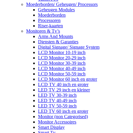
Moederborden/ Geheugen/ Processors
Geheugen Modules
Moederborden
Processoren
Riser-kaarten
Monitoren & Tv’s
Arms And Mounts
Diensten & Garanties
Digital Signage/ Signage System
LCD Monitor 10-19 inch
LCD Monitor 20-29 inch
LCD Monitor 30-39 inch
LCD Monitor 40-49 inch
LCD Monitor 50-59 inch
LCD Monitor 60 inch en groter
LCD TV 40 inch en groter
LED TV 29 inch en kleiner
LED TV 30-39 inch
LED TV 40-49 inch
LED TV 50-59 inch
LED TV 60 inch en groter
Monitor (non Categorised)
Monitor Accessoires
Smart Display
Smart Tv