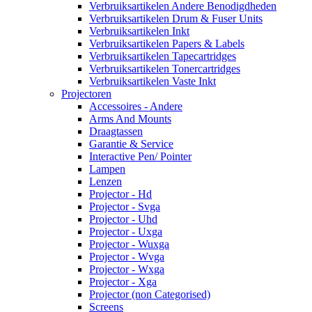
Verbruiksartikelen Andere Benodigdheden
Verbruiksartikelen Drum & Fuser Units
Verbruiksartikelen Inkt
Verbruiksartikelen Papers & Labels
Verbruiksartikelen Tapecartridges
Verbruiksartikelen Tonercartridges
Verbruiksartikelen Vaste Inkt
Projectoren
Accessoires - Andere
Arms And Mounts
Draagtassen
Garantie & Service
Interactive Pen/ Pointer
Lampen
Lenzen
Projector - Hd
Projector - Svga
Projector - Uhd
Projector - Uxga
Projector - Wuxga
Projector - Wvga
Projector - Wxga
Projector - Xga
Projector (non Categorised)
Screens