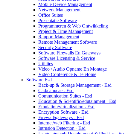
Mobile Device Management
Netwerk Management
Office Suites
Presentatie Software
Programmeren & Web Ontwikkeling
Project & Time Management
Rapport Management
Remote Management Software
Security Software
Software Firewalls En Gateways
Software Licensing & Service
Utilities
Video / Audio Opname En Montage
Video Conference & Telefonie
Software Esd
Back-up & Storage Management - Esd
Cad/cam/cae - Esd
Communication Suites - Esd
Education & Scientific/edutainment - Esd
Emulation/virtualization - Esd
Encryption Software - Esd
Firewall/gateways - Esd
Internet/web Filtering - Esd
Intrusion Detection - Esd
Language/web Development & Plug-ins - Esd