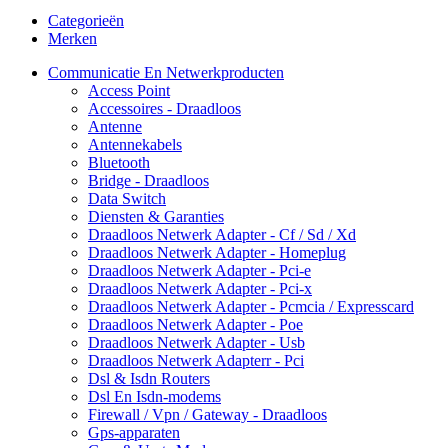
Categorieën
Merken
Communicatie En Netwerkproducten
Access Point
Accessoires - Draadloos
Antenne
Antennekabels
Bluetooth
Bridge - Draadloos
Data Switch
Diensten & Garanties
Draadloos Netwerk Adapter - Cf / Sd / Xd
Draadloos Netwerk Adapter - Homeplug
Draadloos Netwerk Adapter - Pci-e
Draadloos Netwerk Adapter - Pci-x
Draadloos Netwerk Adapter - Pcmcia / Expresscard
Draadloos Netwerk Adapter - Poe
Draadloos Netwerk Adapter - Usb
Draadloos Netwerk Adapterr - Pci
Dsl & Isdn Routers
Dsl En Isdn-modems
Firewall / Vpn / Gateway - Draadloos
Gps-apparaten