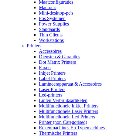
Maatconfiguraties
Mac-pc's
Mini-desktop-pc's
Pos Systemen
Power Supplies
Standaards
Thin Clients
Workstations
Printers
Accessoires
Diensten & Garanties
Dot Matrix Printers
Faxen
Inkjet Printers
Label Printers
Lamineerapparaat & Accessoires
Laser Printers
Led-printers
Linten Verbruiksartikelen
Multifunctionele Inkjet Printers
Multifunctionele Laser Printers
Multifunctionele Led Printers
Printer (non Categorised)
Rekenmachines En Typemachines
Thermische Printers