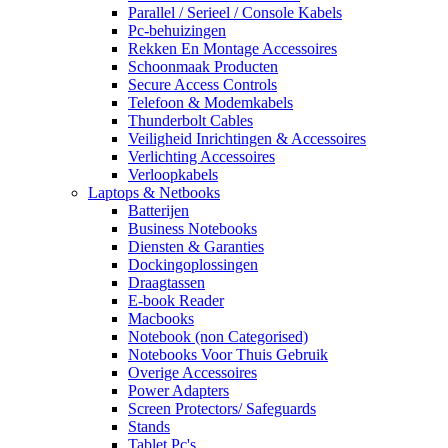
Parallel / Serieel / Console Kabels
Pc-behuizingen
Rekken En Montage Accessoires
Schoonmaak Producten
Secure Access Controls
Telefoon & Modemkabels
Thunderbolt Cables
Veiligheid Inrichtingen & Accessoires
Verlichting Accessoires
Verloopkabels
Laptops & Netbooks
Batterijen
Business Notebooks
Diensten & Garanties
Dockingoplossingen
Draagtassen
E-book Reader
Macbooks
Notebook (non Categorised)
Notebooks Voor Thuis Gebruik
Overige Accessoires
Power Adapters
Screen Protectors/ Safeguards
Stands
Tablet Pc's