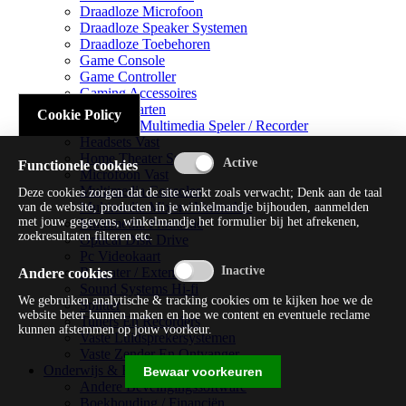
Draadloze Microfoon
Draadloze Speaker Systemen
Draadloze Toebehoren
Game Console
Game Controller
Gaming Accessoires
Geluidskaarten
Cookie Policy
Handheld Multimedia Speler / Recorder
Headsets Vast
Home Theater Systems
Functionele cookies
Microfoon Vast
Multimedia Consoles
Deze cookies zorgen dat de site werkt zoals verwacht; Denk aan de taal
Multimedia Mixer / Versterker
van de website, producten in je winkelmandje bijhouden, aanmelden
met jouw gegevens, winkelmandje het formulier bij het afrekenen,
Multimedia Productie
zoekresultaten filteren etc.
Optical Disk Drive
Pc Videokaart
Repeater / Extender
Andere cookies
Sound Systems Hi-fi
We gebruiken analytische & tracking cookies om te kijken hoe we de
Splitter
website beter kunnen maken en hoe we content en eventuele reclame
Tuners En Recorders
kunnen afstemmen op jouw voorkeur.
Vaste Luidsprekersystemen
Vaste Zender En Ontvanger
Onderwijs & Recreatie
Bewaar voorkeuren
Andere Beveiligingssoftware
Boekhouding / Financiën