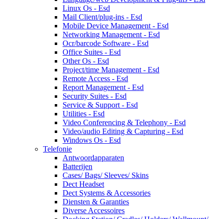
Linux Os - Esd
Mail Client/plug-ins - Esd
Mobile Device Management - Esd
Networking Management - Esd
Ocr/barcode Software - Esd
Office Suites - Esd
Other Os - Esd
Project/time Management - Esd
Remote Access - Esd
Report Management - Esd
Security Suites - Esd
Service & Support - Esd
Utilities - Esd
Video Conferencing & Telephony - Esd
Video/audio Editing & Capturing - Esd
Windows Os - Esd
Telefonie
Antwoordapparaten
Batterijen
Cases/ Bags/ Sleeves/ Skins
Dect Headset
Dect Systems & Accessories
Diensten & Garanties
Diverse Accessoires