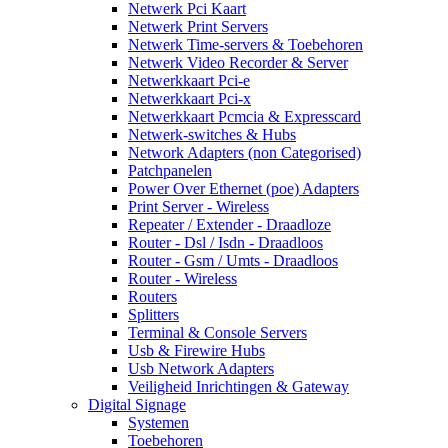
Netwerk Pci Kaart
Netwerk Print Servers
Netwerk Time-servers & Toebehoren
Netwerk Video Recorder & Server
Netwerkkaart Pci-e
Netwerkkaart Pci-x
Netwerkkaart Pcmcia & Expresscard
Netwerk-switches & Hubs
Network Adapters (non Categorised)
Patchpanelen
Power Over Ethernet (poe) Adapters
Print Server - Wireless
Repeater / Extender - Draadloze
Router - Dsl / Isdn - Draadloos
Router - Gsm / Umts - Draadloos
Router - Wireless
Routers
Splitters
Terminal & Console Servers
Usb & Firewire Hubs
Usb Network Adapters
Veiligheid Inrichtingen & Gateway
Digital Signage
Systemen
Toebehoren