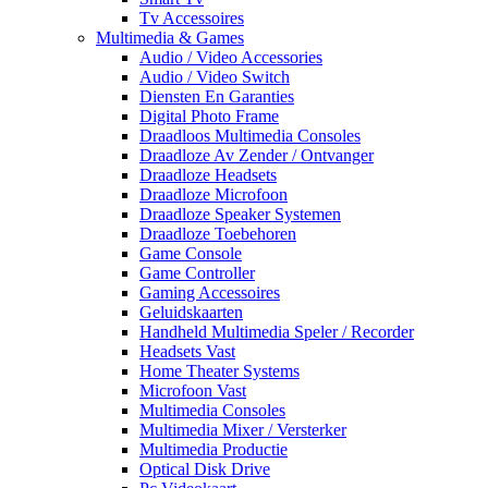
Tv Accessoires
Multimedia & Games
Audio / Video Accessories
Audio / Video Switch
Diensten En Garanties
Digital Photo Frame
Draadloos Multimedia Consoles
Draadloze Av Zender / Ontvanger
Draadloze Headsets
Draadloze Microfoon
Draadloze Speaker Systemen
Draadloze Toebehoren
Game Console
Game Controller
Gaming Accessoires
Geluidskaarten
Handheld Multimedia Speler / Recorder
Headsets Vast
Home Theater Systems
Microfoon Vast
Multimedia Consoles
Multimedia Mixer / Versterker
Multimedia Productie
Optical Disk Drive