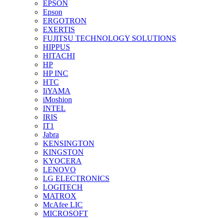
EPSON
Epson
ERGOTRON
EXERTIS
FUJITSU TECHNOLOGY SOLUTIONS
HIPPUS
HITACHI
HP
HP INC
HTC
IiYAMA
iMoshion
INTEL
IRIS
IT1
Jabra
KENSINGTON
KINGSTON
KYOCERA
LENOVO
LG ELECTRONICS
LOGITECH
MATROX
McAfee LIC
MICROSOFT