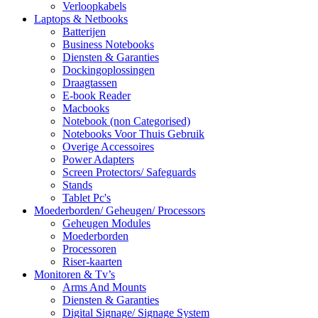
Verloopkabels
Laptops & Netbooks
Batterijen
Business Notebooks
Diensten & Garanties
Dockingoplossingen
Draagtassen
E-book Reader
Macbooks
Notebook (non Categorised)
Notebooks Voor Thuis Gebruik
Overige Accessoires
Power Adapters
Screen Protectors/ Safeguards
Stands
Tablet Pc's
Moederborden/ Geheugen/ Processors
Geheugen Modules
Moederborden
Processoren
Riser-kaarten
Monitoren & Tv’s
Arms And Mounts
Diensten & Garanties
Digital Signage/ Signage System