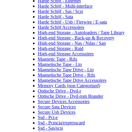
Harde Schijf - Ethernet
Harde Schijf - Multi-interface
Harde Schijf - Sas / Scsi
Harde Schijf - Sata
Harde Schijf - Usb / Firewire / E-sata
Harde Schijf Accessoires
High-end Storage - Autoloaders / Tape Library
High-end Storage - Back-up & Recovery
High-end Storage - Nas / Ndas / San
High-end Storage - Raid
High-end Storage Accessoires
Magnetic Tape - Rdx
Magnetische Tape - Lto
Magnetische Tape Drive - Lto
Magnetische Tape Drive - Rdx
Magnetische Tape Drive Accessoires
Memory Cards (non Categorised)
Optische Drive - Dvd-r
Optische Drive - Dvd-rom Brander
Secure Devices Accessories
Secure Sata Devices
Secure Usb Devices
Ssd - Pci-e
Ssd - Pcmcia/expresscard
Ssd - Sas/scsi