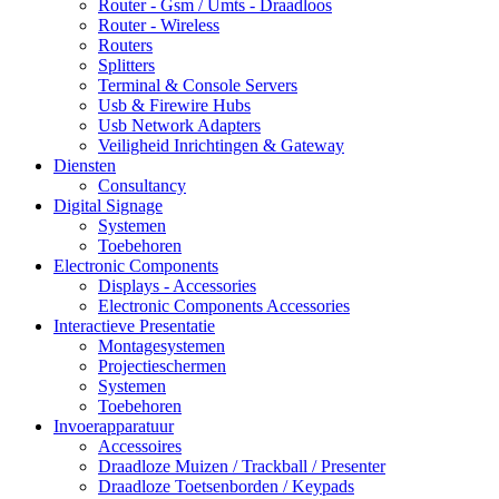
Router - Gsm / Umts - Draadloos
Router - Wireless
Routers
Splitters
Terminal & Console Servers
Usb & Firewire Hubs
Usb Network Adapters
Veiligheid Inrichtingen & Gateway
Diensten
Consultancy
Digital Signage
Systemen
Toebehoren
Electronic Components
Displays - Accessories
Electronic Components Accessories
Interactieve Presentatie
Montagesystemen
Projectieschermen
Systemen
Toebehoren
Invoerapparatuur
Accessoires
Draadloze Muizen / Trackball / Presenter
Draadloze Toetsenborden / Keypads