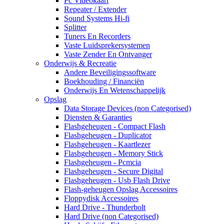
Pc Videokaart
Repeater / Extender
Sound Systems Hi-fi
Splitter
Tuners En Recorders
Vaste Luidsprekersystemen
Vaste Zender En Ontvanger
Onderwijs & Recreatie
Andere Beveiligingssoftware
Boekhouding / Financiën
Onderwijs En Wetenschappelijk
Opslag
Data Storage Devices (non Categorised)
Diensten & Garanties
Flashgeheugen - Compact Flash
Flashgeheugen - Duplicator
Flashgeheugen - Kaartlezer
Flashgeheugen - Memory Stick
Flashgeheugen - Pcmcia
Flashgeheugen - Secure Digital
Flashgeheugen - Usb Flash Drive
Flash-geheugen Opslag Accessoires
Floppydisk Accessoires
Hard Drive - Thunderbolt
Hard Drive (non Categorised)