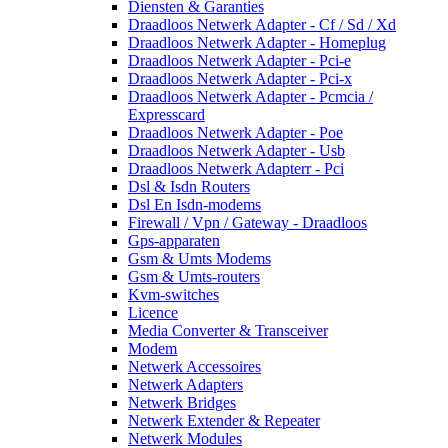
Diensten & Garanties
Draadloos Netwerk Adapter - Cf / Sd / Xd
Draadloos Netwerk Adapter - Homeplug
Draadloos Netwerk Adapter - Pci-e
Draadloos Netwerk Adapter - Pci-x
Draadloos Netwerk Adapter - Pcmcia /
Expresscard
Draadloos Netwerk Adapter - Poe
Draadloos Netwerk Adapter - Usb
Draadloos Netwerk Adapterr - Pci
Dsl & Isdn Routers
Dsl En Isdn-modems
Firewall / Vpn / Gateway - Draadloos
Gps-apparaten
Gsm & Umts Modems
Gsm & Umts-routers
Kvm-switches
Licence
Media Converter & Transceiver
Modem
Netwerk Accessoires
Netwerk Adapters
Netwerk Bridges
Netwerk Extender & Repeater
Netwerk Modules