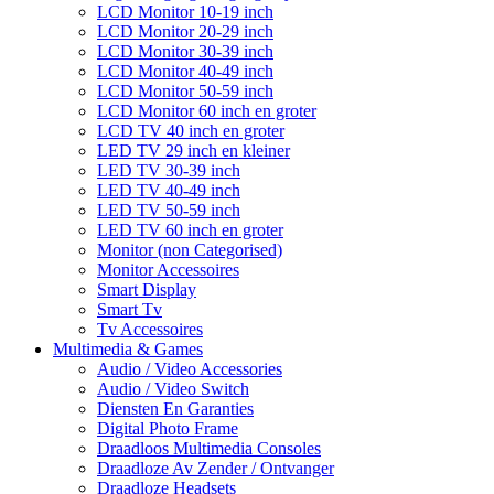
LCD Monitor 10-19 inch
LCD Monitor 20-29 inch
LCD Monitor 30-39 inch
LCD Monitor 40-49 inch
LCD Monitor 50-59 inch
LCD Monitor 60 inch en groter
LCD TV 40 inch en groter
LED TV 29 inch en kleiner
LED TV 30-39 inch
LED TV 40-49 inch
LED TV 50-59 inch
LED TV 60 inch en groter
Monitor (non Categorised)
Monitor Accessoires
Smart Display
Smart Tv
Tv Accessoires
Multimedia & Games
Audio / Video Accessories
Audio / Video Switch
Diensten En Garanties
Digital Photo Frame
Draadloos Multimedia Consoles
Draadloze Av Zender / Ontvanger
Draadloze Headsets