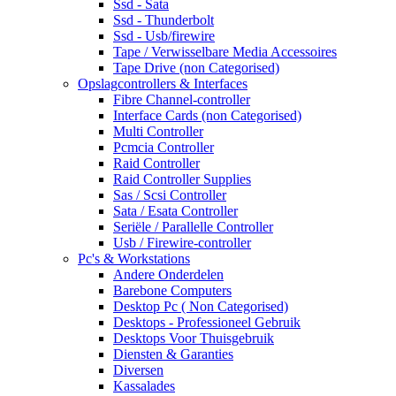
Ssd - Sata
Ssd - Thunderbolt
Ssd - Usb/firewire
Tape / Verwisselbare Media Accessoires
Tape Drive (non Categorised)
Opslagcontrollers & Interfaces
Fibre Channel-controller
Interface Cards (non Categorised)
Multi Controller
Pcmcia Controller
Raid Controller
Raid Controller Supplies
Sas / Scsi Controller
Sata / Esata Controller
Seriële / Parallelle Controller
Usb / Firewire-controller
Pc's & Workstations
Andere Onderdelen
Barebone Computers
Desktop Pc ( Non Categorised)
Desktops - Professioneel Gebruik
Desktops Voor Thuisgebruik
Diensten & Garanties
Diversen
Kassalades