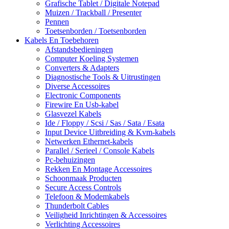
Grafische Tablet / Digitale Notepad
Muizen / Trackball / Presenter
Pennen
Toetsenborden / Toetsenborden
Kabels En Toebehoren
Afstandsbedieningen
Computer Koeling Systemen
Converters & Adapters
Diagnostische Tools & Uitrustingen
Diverse Accessoires
Electronic Components
Firewire En Usb-kabel
Glasvezel Kabels
Ide / Floppy / Scsi / Sas / Sata / Esata
Input Device Uitbreiding & Kvm-kabels
Netwerken Ethernet-kabels
Parallel / Serieel / Console Kabels
Pc-behuizingen
Rekken En Montage Accessoires
Schoonmaak Producten
Secure Access Controls
Telefoon & Modemkabels
Thunderbolt Cables
Veiligheid Inrichtingen & Accessoires
Verlichting Accessoires