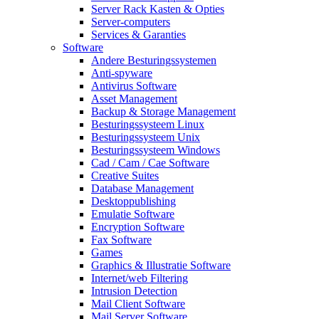
Server Rack Kasten & Opties
Server-computers
Services & Garanties
Software
Andere Besturingssystemen
Anti-spyware
Antivirus Software
Asset Management
Backup & Storage Management
Besturingssysteem Linux
Besturingssysteem Unix
Besturingssysteem Windows
Cad / Cam / Cae Software
Creative Suites
Database Management
Desktoppublishing
Emulatie Software
Encryption Software
Fax Software
Games
Graphics & Illustratie Software
Internet/web Filtering
Intrusion Detection
Mail Client Software
Mail Server Software