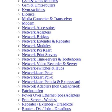
Gsm & Umts Modems
Gsm & Umts-routers
Kvm-switches
Licence
Media Converter & Transceiver
Modem
Netwerk Accessoires
Netwerk Adapters
Netwerk Bridges
Netwerk Extender & Repeater
Netwerk Modules
Netwerk Pci Kaart
Netwerk Print Servers
Netwerk Time-servers & Toebehoren
Netwerk Video Recorder & Server
Netwerk-switches & Hubs
Netwerkkaart Pci-e
Netwerkkaart Pci-x
Netwerkkaart Pcmcia & Expresscard
Network Adapters (non Categorised)
Patchpanelen
Power Over Ethernet (poe) Adapters
Print Server - Wireless
Repeater / Extender - Draadloze
Router - Dsl / Isdn - Draadloos