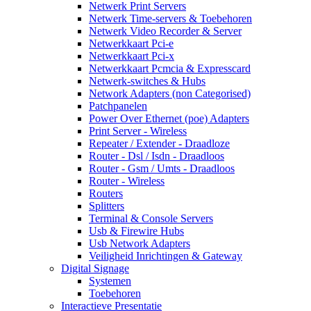
Netwerk Print Servers
Netwerk Time-servers & Toebehoren
Netwerk Video Recorder & Server
Netwerkkaart Pci-e
Netwerkkaart Pci-x
Netwerkkaart Pcmcia & Expresscard
Netwerk-switches & Hubs
Network Adapters (non Categorised)
Patchpanelen
Power Over Ethernet (poe) Adapters
Print Server - Wireless
Repeater / Extender - Draadloze
Router - Dsl / Isdn - Draadloos
Router - Gsm / Umts - Draadloos
Router - Wireless
Routers
Splitters
Terminal & Console Servers
Usb & Firewire Hubs
Usb Network Adapters
Veiligheid Inrichtingen & Gateway
Digital Signage
Systemen
Toebehoren
Interactieve Presentatie