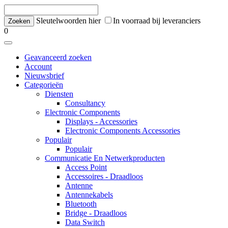
Sleutelwoorden hier
In voorraad bij leveranciers
0
Geavanceerd zoeken
Account
Nieuwsbrief
Categorieën
Diensten
Consultancy
Electronic Components
Displays - Accessories
Electronic Components Accessories
Populair
Populair
Communicatie En Netwerkproducten
Access Point
Accessoires - Draadloos
Antenne
Antennekabels
Bluetooth
Bridge - Draadloos
Data Switch