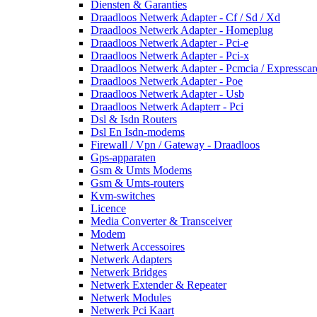
Diensten & Garanties
Draadloos Netwerk Adapter - Cf / Sd / Xd
Draadloos Netwerk Adapter - Homeplug
Draadloos Netwerk Adapter - Pci-e
Draadloos Netwerk Adapter - Pci-x
Draadloos Netwerk Adapter - Pcmcia / Expresscar
Draadloos Netwerk Adapter - Poe
Draadloos Netwerk Adapter - Usb
Draadloos Netwerk Adapterr - Pci
Dsl & Isdn Routers
Dsl En Isdn-modems
Firewall / Vpn / Gateway - Draadloos
Gps-apparaten
Gsm & Umts Modems
Gsm & Umts-routers
Kvm-switches
Licence
Media Converter & Transceiver
Modem
Netwerk Accessoires
Netwerk Adapters
Netwerk Bridges
Netwerk Extender & Repeater
Netwerk Modules
Netwerk Pci Kaart