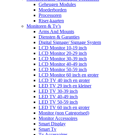
Geheugen Modules
Moederborden
Processoren
Riser-kaarten
Monitoren & Tv’s
Arms And Mounts
Diensten & Garanties
Digital Signage/ Signage System
LCD Monitor 10-19 inch
LCD Monitor 20-29 inch
LCD Monitor 30-39 inch
LCD Monitor 40-49 inch
LCD Monitor 50-59 inch
LCD Monitor 60 inch en groter
LCD TV 40 inch en groter
LED TV 29 inch en kleiner
LED TV 30-39 inch
LED TV 40-49 inch
LED TV 50-59 inch
LED TV 60 inch en groter
Monitor (non Categorised)
Monitor Accessoires
Smart Display
Smart Tv
Tv Accessoires