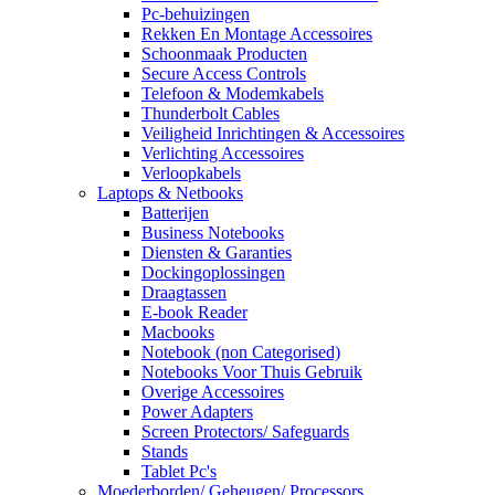
Pc-behuizingen
Rekken En Montage Accessoires
Schoonmaak Producten
Secure Access Controls
Telefoon & Modemkabels
Thunderbolt Cables
Veiligheid Inrichtingen & Accessoires
Verlichting Accessoires
Verloopkabels
Laptops & Netbooks
Batterijen
Business Notebooks
Diensten & Garanties
Dockingoplossingen
Draagtassen
E-book Reader
Macbooks
Notebook (non Categorised)
Notebooks Voor Thuis Gebruik
Overige Accessoires
Power Adapters
Screen Protectors/ Safeguards
Stands
Tablet Pc's
Moederborden/ Geheugen/ Processors