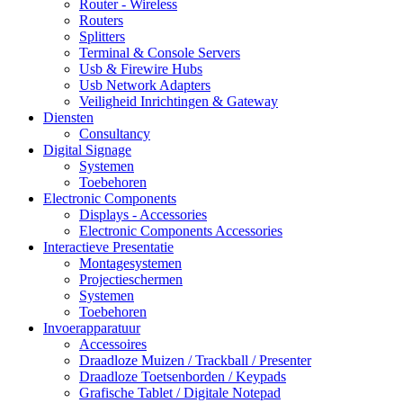
Router - Wireless
Routers
Splitters
Terminal & Console Servers
Usb & Firewire Hubs
Usb Network Adapters
Veiligheid Inrichtingen & Gateway
Diensten
Consultancy
Digital Signage
Systemen
Toebehoren
Electronic Components
Displays - Accessories
Electronic Components Accessories
Interactieve Presentatie
Montagesystemen
Projectieschermen
Systemen
Toebehoren
Invoerapparatuur
Accessoires
Draadloze Muizen / Trackball / Presenter
Draadloze Toetsenborden / Keypads
Grafische Tablet / Digitale Notepad