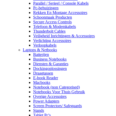
Parallel / Serieel / Console Kabels
Pc-behuizingen
Rekken En Montage Accessoires
Schoonmaak Producten
Secure Access Controls
Telefoon & Modemkabels
Thunderbolt Cables
Veiligheid Inrichtingen & Accessoires
Verlichting Accessoires
Verloopkabels
Laptops & Netbooks
Batterijen
Business Notebooks
Diensten & Garanties
Dockingoplossingen
Draagtassen
E-book Reader
Macbooks
Notebook (non Categorised)
Notebooks Voor Thuis Gebruik
Overige Accessoires
Power Adapters
Screen Protectors/ Safeguards
Stands
Tablet Pc's