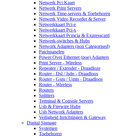
Netwerk Pci Kaart
Netwerk Print Servers
Netwerk Time-servers & Toebehoren
Netwerk Video Recorder & Server
Netwerkkaart Pci-e
Netwerkkaart Pci-x
Netwerkkaart Pcmcia & Expresscard
Netwerk-switches & Hubs
Network Adapters (non Categorised)
Patchpanelen
Power Over Ethernet (poe) Adapters
Print Server - Wireless
Repeater / Extender - Draadloze
Router - Dsl / Isdn - Draadloos
Router - Gsm / Umts - Draadloos
Router - Wireless
Routers
Splitters
Terminal & Console Servers
Usb & Firewire Hubs
Usb Network Adapters
Veiligheid Inrichtingen & Gateway
Digital Signage
Systemen
Toebehoren