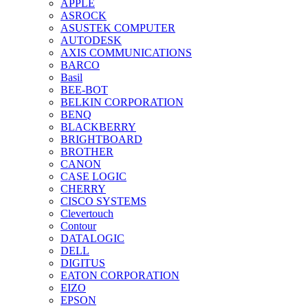
APPLE
ASROCK
ASUSTEK COMPUTER
AUTODESK
AXIS COMMUNICATIONS
BARCO
Basil
BEE-BOT
BELKIN CORPORATION
BENQ
BLACKBERRY
BRIGHTBOARD
BROTHER
CANON
CASE LOGIC
CHERRY
CISCO SYSTEMS
Clevertouch
Contour
DATALOGIC
DELL
DIGITUS
EATON CORPORATION
EIZO
EPSON