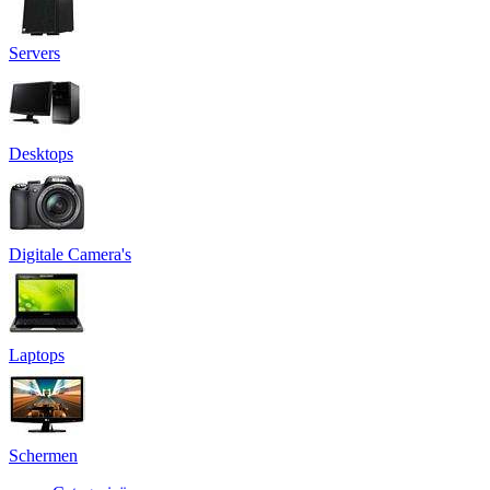
Servers
Desktops
Digitale Camera's
Laptops
Schermen