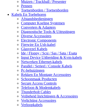
Muizen / Trackball / Presenter
Pennen
Toetsenborden / Toetsenborden
Kabels En Toebehoren
Afstandsbedieningen
Computer Koeling Systemen
Converters & Adapters
Diagnostische Tools & Uitrustingen
Diverse Accessoires
Electronic Components
Firewire En Usb-kabel
Glasvezel Kabels
Ide / Floppy / Scsi / Sas / Sata / Esata
Input Device Uitbreiding & Kvm-kabels
Netwerken Ethernet-kabels
Parallel / Serieel / Console Kabels
Pc-behuizingen
Rekken En Montage Accessoires
Schoonmaak Producten
Secure Access Controls
Telefoon & Modemkabels
Thunderbolt Cables
Veiligheid Inrichtingen & Accessoires
Verlichting Accessoires
Verloopkabels