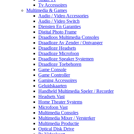
Tv Accessoires
Multimedia & Games
Audio / Video Accessories
Audio / Video Switch
Diensten En Garanties
Digital Photo Frame
Draadloos Multimedia Consoles
Draadloze Av Zender / Ontvanger
Draadloze Headsets
Draadloze Microfoon
Draadloze Speaker Systemen
Draadloze Toebehoren
Game Console
Game Controller
Gaming Accessoires
Geluidskaarten
Handheld Multimedia Speler / Recorder
Headsets Vast
Home Theater Systems
Microfoon Vast
Multimedia Consoles
Multimedia Mixer / Versterker
Multimedia Productie
Optical Disk Drive