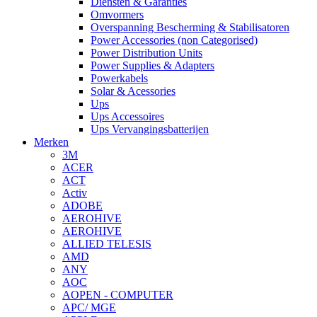
Diensten & Garanties
Omvormers
Overspanning Bescherming & Stabilisatoren
Power Accessories (non Categorised)
Power Distribution Units
Power Supplies & Adapters
Powerkabels
Solar & Acessories
Ups
Ups Accessoires
Ups Vervangingsbatterijen
Merken
3M
ACER
ACT
Activ
ADOBE
AEROHIVE
AEROHIVE
ALLIED TELESIS
AMD
ANY
AOC
AOPEN - COMPUTER
APC/ MGE