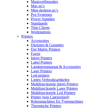
Maatconfiguraties
Mac-pc's
Mini-desktop-pc's
Pos Systemen
Power Supplies
Standaards
Thin Clients
Workstations
Printers
Accessoires
Diensten & Garanties
Dot Matrix Printers
Faxen
Inkjet Printers
Label Printers
Lamineerapparaat & Accessoires
Laser Printers
Led-printers
Linten Verbruiksartikelen
Multifunctionele Inkjet Printers
Multifunctionele Laser Printers
Multifunctionele Led Printers
Printer (non Categorised)
Rekenmachines En Typemachines
Thermische Printers