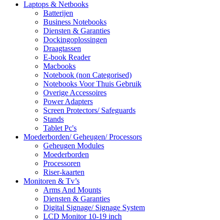
Laptops & Netbooks
Batterijen
Business Notebooks
Diensten & Garanties
Dockingoplossingen
Draagtassen
E-book Reader
Macbooks
Notebook (non Categorised)
Notebooks Voor Thuis Gebruik
Overige Accessoires
Power Adapters
Screen Protectors/ Safeguards
Stands
Tablet Pc's
Moederborden/ Geheugen/ Processors
Geheugen Modules
Moederborden
Processoren
Riser-kaarten
Monitoren & Tv’s
Arms And Mounts
Diensten & Garanties
Digital Signage/ Signage System
LCD Monitor 10-19 inch