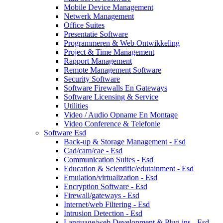
Mobile Device Management
Netwerk Management
Office Suites
Presentatie Software
Programmeren & Web Ontwikkeling
Project & Time Management
Rapport Management
Remote Management Software
Security Software
Software Firewalls En Gateways
Software Licensing & Service
Utilities
Video / Audio Opname En Montage
Video Conference & Telefonie
Software Esd
Back-up & Storage Management - Esd
Cad/cam/cae - Esd
Communication Suites - Esd
Education & Scientific/edutainment - Esd
Emulation/virtualization - Esd
Encryption Software - Esd
Firewall/gateways - Esd
Internet/web Filtering - Esd
Intrusion Detection - Esd
Language/web Development & Plug-ins - Esd