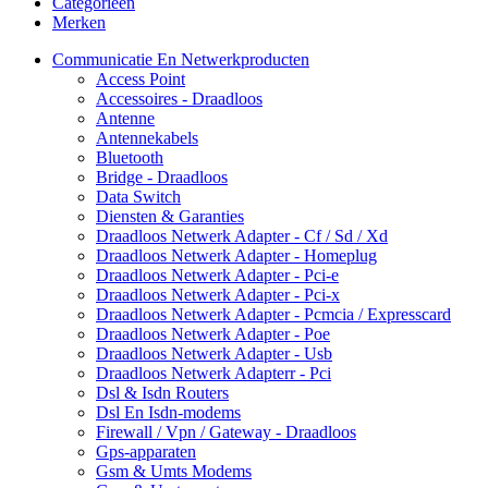
Categorieën
Merken
Communicatie En Netwerkproducten
Access Point
Accessoires - Draadloos
Antenne
Antennekabels
Bluetooth
Bridge - Draadloos
Data Switch
Diensten & Garanties
Draadloos Netwerk Adapter - Cf / Sd / Xd
Draadloos Netwerk Adapter - Homeplug
Draadloos Netwerk Adapter - Pci-e
Draadloos Netwerk Adapter - Pci-x
Draadloos Netwerk Adapter - Pcmcia / Expresscard
Draadloos Netwerk Adapter - Poe
Draadloos Netwerk Adapter - Usb
Draadloos Netwerk Adapterr - Pci
Dsl & Isdn Routers
Dsl En Isdn-modems
Firewall / Vpn / Gateway - Draadloos
Gps-apparaten
Gsm & Umts Modems