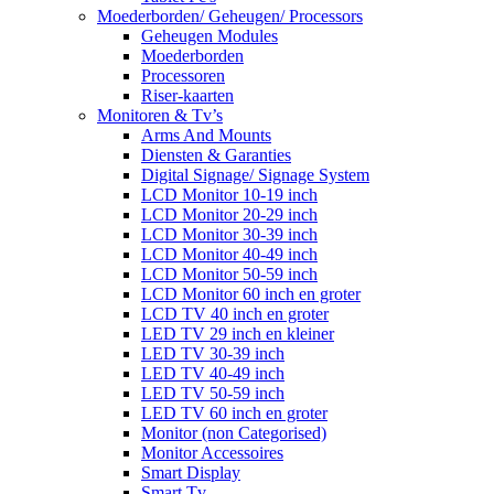
Moederborden/ Geheugen/ Processors
Geheugen Modules
Moederborden
Processoren
Riser-kaarten
Monitoren & Tv’s
Arms And Mounts
Diensten & Garanties
Digital Signage/ Signage System
LCD Monitor 10-19 inch
LCD Monitor 20-29 inch
LCD Monitor 30-39 inch
LCD Monitor 40-49 inch
LCD Monitor 50-59 inch
LCD Monitor 60 inch en groter
LCD TV 40 inch en groter
LED TV 29 inch en kleiner
LED TV 30-39 inch
LED TV 40-49 inch
LED TV 50-59 inch
LED TV 60 inch en groter
Monitor (non Categorised)
Monitor Accessoires
Smart Display
Smart Tv