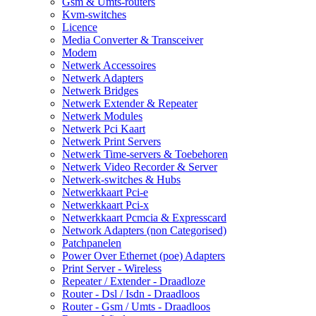
Gsm & Umts-routers
Kvm-switches
Licence
Media Converter & Transceiver
Modem
Netwerk Accessoires
Netwerk Adapters
Netwerk Bridges
Netwerk Extender & Repeater
Netwerk Modules
Netwerk Pci Kaart
Netwerk Print Servers
Netwerk Time-servers & Toebehoren
Netwerk Video Recorder & Server
Netwerk-switches & Hubs
Netwerkkaart Pci-e
Netwerkkaart Pci-x
Netwerkkaart Pcmcia & Expresscard
Network Adapters (non Categorised)
Patchpanelen
Power Over Ethernet (poe) Adapters
Print Server - Wireless
Repeater / Extender - Draadloze
Router - Dsl / Isdn - Draadloos
Router - Gsm / Umts - Draadloos