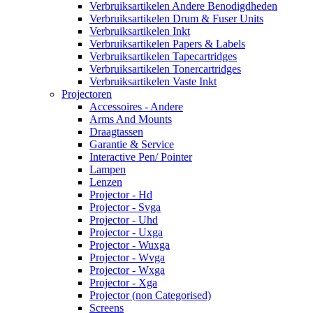
Verbruiksartikelen Andere Benodigdheden
Verbruiksartikelen Drum & Fuser Units
Verbruiksartikelen Inkt
Verbruiksartikelen Papers & Labels
Verbruiksartikelen Tapecartridges
Verbruiksartikelen Tonercartridges
Verbruiksartikelen Vaste Inkt
Projectoren
Accessoires - Andere
Arms And Mounts
Draagtassen
Garantie & Service
Interactive Pen/ Pointer
Lampen
Lenzen
Projector - Hd
Projector - Svga
Projector - Uhd
Projector - Uxga
Projector - Wuxga
Projector - Wvga
Projector - Wxga
Projector - Xga
Projector (non Categorised)
Screens