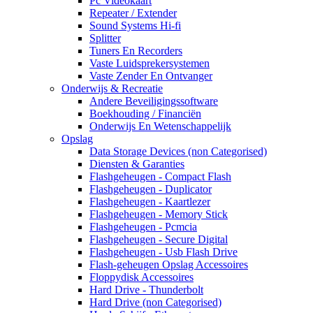
Pc Videokaart
Repeater / Extender
Sound Systems Hi-fi
Splitter
Tuners En Recorders
Vaste Luidsprekersystemen
Vaste Zender En Ontvanger
Onderwijs & Recreatie
Andere Beveiligingssoftware
Boekhouding / Financiën
Onderwijs En Wetenschappelijk
Opslag
Data Storage Devices (non Categorised)
Diensten & Garanties
Flashgeheugen - Compact Flash
Flashgeheugen - Duplicator
Flashgeheugen - Kaartlezer
Flashgeheugen - Memory Stick
Flashgeheugen - Pcmcia
Flashgeheugen - Secure Digital
Flashgeheugen - Usb Flash Drive
Flash-geheugen Opslag Accessoires
Floppydisk Accessoires
Hard Drive - Thunderbolt
Hard Drive (non Categorised)