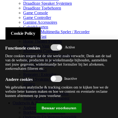
Draadloze Speaker Systemen
Draadloze Toebehoren
Game Console
Game Controller
Gaming Accessoires
Geluidskaarten
Handheld Multimedia Speler / Recorder
Cookie Policy
Headsets Vast
Home Theater Systems
Microfoon Vast
Functionele cookies
Multimedia Consoles
Multimedia Mixer / Versterker
Deze cookies zorgen dat de site werkt zoals verwacht; Denk aan de taal
Multimedia Productie
van de website, producten in je winkelmandje bijhouden, aanmelden
met jouw gegevens, winkelmandje het formulier bij het afrekenen,
Optical Disk Drive
zoekresultaten filteren etc.
Pc Videokaart
Repeater / Extender
Sound Systems Hi-fi
Andere cookies
Splitter
We gebruiken analytische & tracking cookies om te kijken hoe we de
Tuners En Recorders
website beter kunnen maken en hoe we content en eventuele reclame
Vaste Luidsprekersystemen
kunnen afstemmen op jouw voorkeur.
Vaste Zender En Ontvanger
Onderwijs & Recreatie
Andere Beveiligingssoftware
Bewaar voorkeuren
Boekhouding / Financiën
Onderwijs En Wetenschappelijk