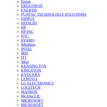
Epson
ERGOTRON
EXERTIS
FUJITSU TECHNOLOGY SOLUTIONS
HIPPUS
HITACHI
HP
HP INC
HTC
IiYAMA
iMoshion
INTEL
IRIS
IT1
Jabra
KENSINGTON
KINGSTON
KYOCERA
LENOVO
LG ELECTRONICS
LOGITECH
MATROX
McAfee LIC
MICROSOFT
MICROSOFT