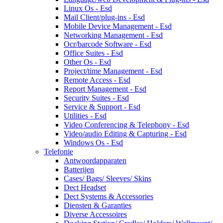
Linux Os - Esd
Mail Client/plug-ins - Esd
Mobile Device Management - Esd
Networking Management - Esd
Ocr/barcode Software - Esd
Office Suites - Esd
Other Os - Esd
Project/time Management - Esd
Remote Access - Esd
Report Management - Esd
Security Suites - Esd
Service & Support - Esd
Utilities - Esd
Video Conferencing & Telephony - Esd
Video/audio Editing & Capturing - Esd
Windows Os - Esd
Telefonie
Antwoordapparaten
Batterijen
Cases/ Bags/ Sleeves/ Skins
Dect Headset
Dect Systems & Accessories
Diensten & Garanties
Diverse Accessoires