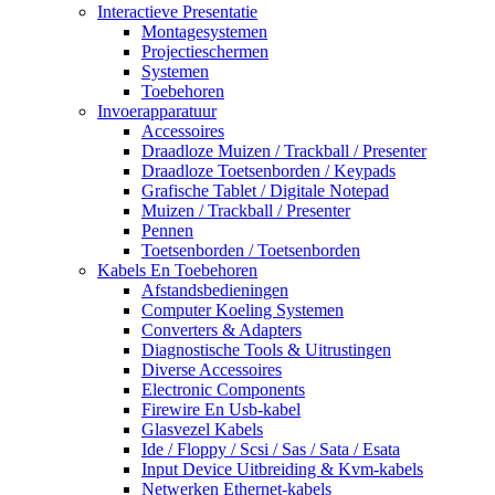
Interactieve Presentatie
Montagesystemen
Projectieschermen
Systemen
Toebehoren
Invoerapparatuur
Accessoires
Draadloze Muizen / Trackball / Presenter
Draadloze Toetsenborden / Keypads
Grafische Tablet / Digitale Notepad
Muizen / Trackball / Presenter
Pennen
Toetsenborden / Toetsenborden
Kabels En Toebehoren
Afstandsbedieningen
Computer Koeling Systemen
Converters & Adapters
Diagnostische Tools & Uitrustingen
Diverse Accessoires
Electronic Components
Firewire En Usb-kabel
Glasvezel Kabels
Ide / Floppy / Scsi / Sas / Sata / Esata
Input Device Uitbreiding & Kvm-kabels
Netwerken Ethernet-kabels