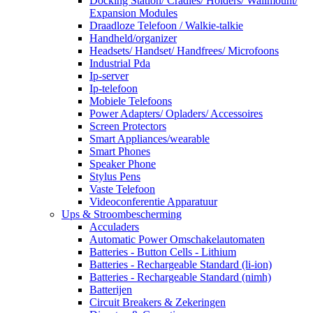
Docking Station/ Cradles/ Holders/ Wallmount/
Expansion Modules
Draadloze Telefoon / Walkie-talkie
Handheld/organizer
Headsets/ Handset/ Handfrees/ Microfoons
Industrial Pda
Ip-server
Ip-telefoon
Mobiele Telefoons
Power Adapters/ Opladers/ Accessoires
Screen Protectors
Smart Appliances/wearable
Smart Phones
Speaker Phone
Stylus Pens
Vaste Telefoon
Videoconferentie Apparatuur
Ups & Stroombescherming
Acculaders
Automatic Power Omschakelautomaten
Batteries - Button Cells - Lithium
Batteries - Rechargeable Standard (li-ion)
Batteries - Rechargeable Standard (nimh)
Batterijen
Circuit Breakers & Zekeringen