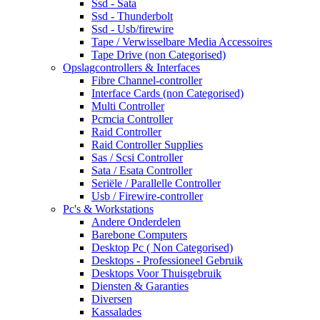
Ssd - Sata
Ssd - Thunderbolt
Ssd - Usb/firewire
Tape / Verwisselbare Media Accessoires
Tape Drive (non Categorised)
Opslagcontrollers & Interfaces
Fibre Channel-controller
Interface Cards (non Categorised)
Multi Controller
Pcmcia Controller
Raid Controller
Raid Controller Supplies
Sas / Scsi Controller
Sata / Esata Controller
Seriële / Parallelle Controller
Usb / Firewire-controller
Pc's & Workstations
Andere Onderdelen
Barebone Computers
Desktop Pc ( Non Categorised)
Desktops - Professioneel Gebruik
Desktops Voor Thuisgebruik
Diensten & Garanties
Diversen
Kassalades