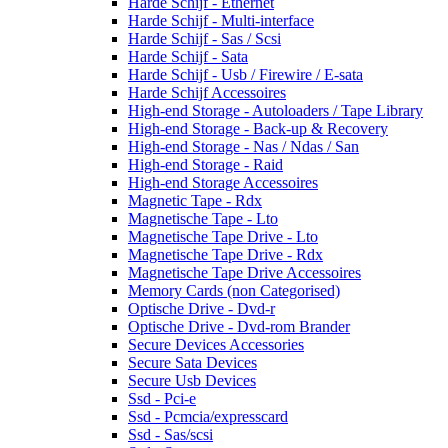
Harde Schijf - Ethernet
Harde Schijf - Multi-interface
Harde Schijf - Sas / Scsi
Harde Schijf - Sata
Harde Schijf - Usb / Firewire / E-sata
Harde Schijf Accessoires
High-end Storage - Autoloaders / Tape Library
High-end Storage - Back-up & Recovery
High-end Storage - Nas / Ndas / San
High-end Storage - Raid
High-end Storage Accessoires
Magnetic Tape - Rdx
Magnetische Tape - Lto
Magnetische Tape Drive - Lto
Magnetische Tape Drive - Rdx
Magnetische Tape Drive Accessoires
Memory Cards (non Categorised)
Optische Drive - Dvd-r
Optische Drive - Dvd-rom Brander
Secure Devices Accessories
Secure Sata Devices
Secure Usb Devices
Ssd - Pci-e
Ssd - Pcmcia/expresscard
Ssd - Sas/scsi