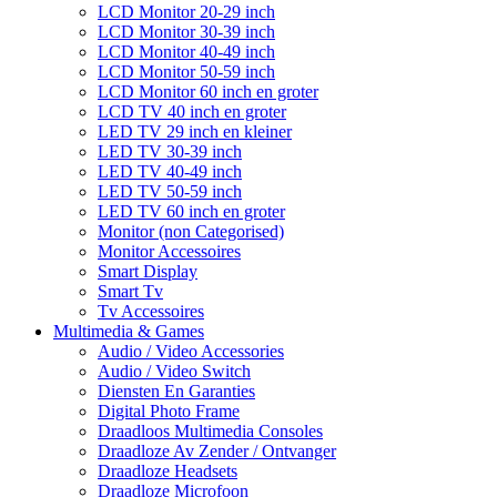
LCD Monitor 20-29 inch
LCD Monitor 30-39 inch
LCD Monitor 40-49 inch
LCD Monitor 50-59 inch
LCD Monitor 60 inch en groter
LCD TV 40 inch en groter
LED TV 29 inch en kleiner
LED TV 30-39 inch
LED TV 40-49 inch
LED TV 50-59 inch
LED TV 60 inch en groter
Monitor (non Categorised)
Monitor Accessoires
Smart Display
Smart Tv
Tv Accessoires
Multimedia & Games
Audio / Video Accessories
Audio / Video Switch
Diensten En Garanties
Digital Photo Frame
Draadloos Multimedia Consoles
Draadloze Av Zender / Ontvanger
Draadloze Headsets
Draadloze Microfoon