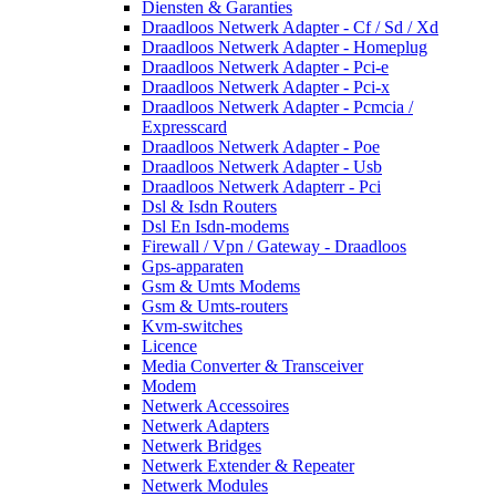
Diensten & Garanties
Draadloos Netwerk Adapter - Cf / Sd / Xd
Draadloos Netwerk Adapter - Homeplug
Draadloos Netwerk Adapter - Pci-e
Draadloos Netwerk Adapter - Pci-x
Draadloos Netwerk Adapter - Pcmcia /
Expresscard
Draadloos Netwerk Adapter - Poe
Draadloos Netwerk Adapter - Usb
Draadloos Netwerk Adapterr - Pci
Dsl & Isdn Routers
Dsl En Isdn-modems
Firewall / Vpn / Gateway - Draadloos
Gps-apparaten
Gsm & Umts Modems
Gsm & Umts-routers
Kvm-switches
Licence
Media Converter & Transceiver
Modem
Netwerk Accessoires
Netwerk Adapters
Netwerk Bridges
Netwerk Extender & Repeater
Netwerk Modules