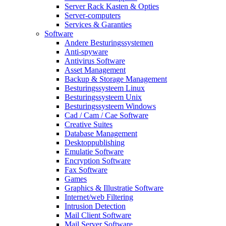
Server Rack Kasten & Opties
Server-computers
Services & Garanties
Software
Andere Besturingssystemen
Anti-spyware
Antivirus Software
Asset Management
Backup & Storage Management
Besturingssysteem Linux
Besturingssysteem Unix
Besturingssysteem Windows
Cad / Cam / Cae Software
Creative Suites
Database Management
Desktoppublishing
Emulatie Software
Encryption Software
Fax Software
Games
Graphics & Illustratie Software
Internet/web Filtering
Intrusion Detection
Mail Client Software
Mail Server Software