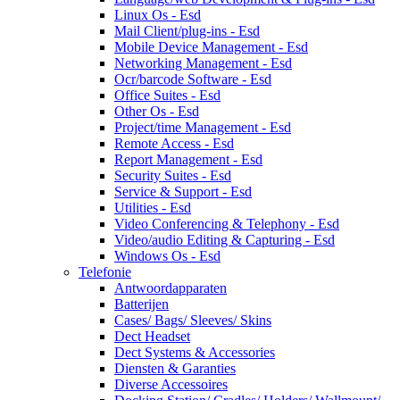
Linux Os - Esd
Mail Client/plug-ins - Esd
Mobile Device Management - Esd
Networking Management - Esd
Ocr/barcode Software - Esd
Office Suites - Esd
Other Os - Esd
Project/time Management - Esd
Remote Access - Esd
Report Management - Esd
Security Suites - Esd
Service & Support - Esd
Utilities - Esd
Video Conferencing & Telephony - Esd
Video/audio Editing & Capturing - Esd
Windows Os - Esd
Telefonie
Antwoordapparaten
Batterijen
Cases/ Bags/ Sleeves/ Skins
Dect Headset
Dect Systems & Accessories
Diensten & Garanties
Diverse Accessoires