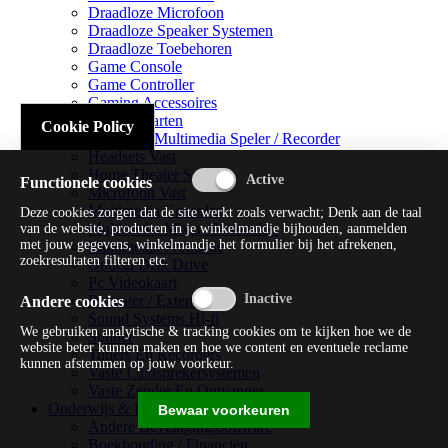
Draadloze Microfoon
Draadloze Speaker Systemen
Draadloze Toebehoren
Game Console
Game Controller
Gaming Accessoires
Geluidskaarten
Cookie Policy
Handheld Multimedia Speler / Recorder
Headsets Vast
Home Theater Systems
Functionele cookies
Microfoon Vast
Multimedia Consoles
Deze cookies zorgen dat de site werkt zoals verwacht; Denk aan de taal
Multimedia Mixer / Versterker
van de website, producten in je winkelmandje bijhouden, aanmelden
met jouw gegevens, winkelmandje het formulier bij het afrekenen,
Multimedia Productie
zoekresultaten filteren etc.
Optical Disk Drive
Pc Videokaart
Repeater / Extender
Andere cookies
Sound Systems Hi-fi
We gebruiken analytische & tracking cookies om te kijken hoe we de
Splitter
website beter kunnen maken en hoe we content en eventuele reclame
Tuners En Recorders
kunnen afstemmen op jouw voorkeur.
Vaste Luidsprekersystemen
Vaste Zender En Ontvanger
Onderwijs & Recreatie
Bewaar voorkeuren
Andere Beveiligingssoftware
Boekhouding / Financiën