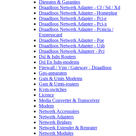
Diensten & Garanties
Draadloos Netwerk Adapter - Cf / Sd / Xd
Draadloos Netwerk Adapter - Homeplug
Draadloos Netwerk Adapter - Pci-e
Draadloos Netwerk Adapter - Pci-x
Draadloos Netwerk Adapter - Pcmcia /
Expresscard
Draadloos Netwerk Adapter - Poe
Draadloos Netwerk Adapter - Usb
Draadloos Netwerk Adapterr - Pci
Dsl & Isdn Routers
Dsl En Isdn-modems
Firewall / Vpn / Gateway - Draadloos
Gps-apparaten
Gsm & Umts Modems
Gsm & Umts-routers
Kvm-switches
Licence
Media Converter & Transceiver
Modem
Netwerk Accessoires
Netwerk Adapters
Netwerk Bridges
Netwerk Extender & Repeater
Netwerk Modules