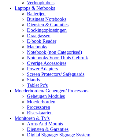
Verloopkabels
Laptops & Netbooks
Batterijen
Business Notebooks
Diensten & Garanties
Dockingoplossingen
Draagtassen
E-book Reader
Macbooks
Notebook (non Categorised)
Notebooks Voor Thuis Gebruik
Overige Accessoires
Power Adapters
Screen Protectors/ Safeguards
Stands
Tablet Pc's
Moederborden/ Geheugen/ Processors
Geheugen Modules
Moederborden
Processoren
Riser-kaarten
Monitoren & Tv’s
Arms And Mounts
Diensten & Garanties
Digital Signage/ Signage System