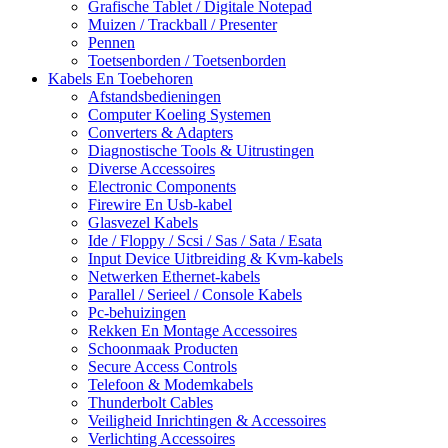
Grafische Tablet / Digitale Notepad
Muizen / Trackball / Presenter
Pennen
Toetsenborden / Toetsenborden
Kabels En Toebehoren
Afstandsbedieningen
Computer Koeling Systemen
Converters & Adapters
Diagnostische Tools & Uitrustingen
Diverse Accessoires
Electronic Components
Firewire En Usb-kabel
Glasvezel Kabels
Ide / Floppy / Scsi / Sas / Sata / Esata
Input Device Uitbreiding & Kvm-kabels
Netwerken Ethernet-kabels
Parallel / Serieel / Console Kabels
Pc-behuizingen
Rekken En Montage Accessoires
Schoonmaak Producten
Secure Access Controls
Telefoon & Modemkabels
Thunderbolt Cables
Veiligheid Inrichtingen & Accessoires
Verlichting Accessoires