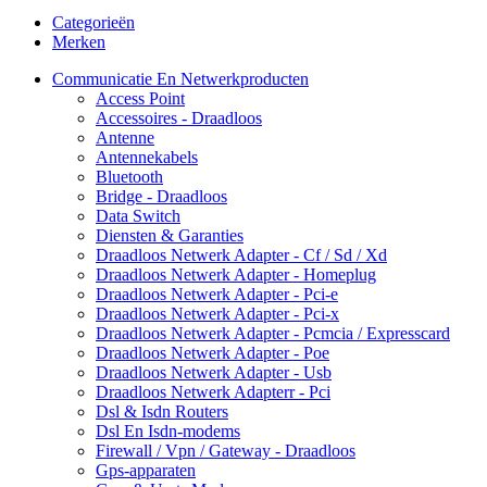
Categorieën
Merken
Communicatie En Netwerkproducten
Access Point
Accessoires - Draadloos
Antenne
Antennekabels
Bluetooth
Bridge - Draadloos
Data Switch
Diensten & Garanties
Draadloos Netwerk Adapter - Cf / Sd / Xd
Draadloos Netwerk Adapter - Homeplug
Draadloos Netwerk Adapter - Pci-e
Draadloos Netwerk Adapter - Pci-x
Draadloos Netwerk Adapter - Pcmcia / Expresscard
Draadloos Netwerk Adapter - Poe
Draadloos Netwerk Adapter - Usb
Draadloos Netwerk Adapterr - Pci
Dsl & Isdn Routers
Dsl En Isdn-modems
Firewall / Vpn / Gateway - Draadloos
Gps-apparaten