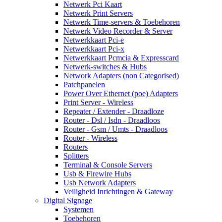
Netwerk Pci Kaart
Netwerk Print Servers
Netwerk Time-servers & Toebehoren
Netwerk Video Recorder & Server
Netwerkkaart Pci-e
Netwerkkaart Pci-x
Netwerkkaart Pcmcia & Expresscard
Netwerk-switches & Hubs
Network Adapters (non Categorised)
Patchpanelen
Power Over Ethernet (poe) Adapters
Print Server - Wireless
Repeater / Extender - Draadloze
Router - Dsl / Isdn - Draadloos
Router - Gsm / Umts - Draadloos
Router - Wireless
Routers
Splitters
Terminal & Console Servers
Usb & Firewire Hubs
Usb Network Adapters
Veiligheid Inrichtingen & Gateway
Digital Signage
Systemen
Toebehoren