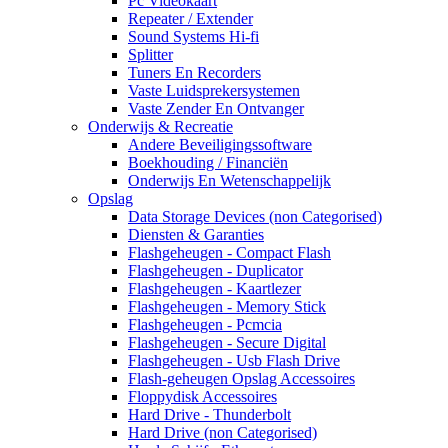
Pc Videokaart
Repeater / Extender
Sound Systems Hi-fi
Splitter
Tuners En Recorders
Vaste Luidsprekersystemen
Vaste Zender En Ontvanger
Onderwijs & Recreatie
Andere Beveiligingssoftware
Boekhouding / Financiën
Onderwijs En Wetenschappelijk
Opslag
Data Storage Devices (non Categorised)
Diensten & Garanties
Flashgeheugen - Compact Flash
Flashgeheugen - Duplicator
Flashgeheugen - Kaartlezer
Flashgeheugen - Memory Stick
Flashgeheugen - Pcmcia
Flashgeheugen - Secure Digital
Flashgeheugen - Usb Flash Drive
Flash-geheugen Opslag Accessoires
Floppydisk Accessoires
Hard Drive - Thunderbolt
Hard Drive (non Categorised)