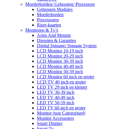
Moederborden/ Geheugen/ Processors
Geheugen Modules
Moederborden
Processoren
Riser-kaarten
Monitoren & Tv’s
Arms And Mounts
Diensten & Garanties
Digital Signage/ Signage System
LCD Monitor 10-19 inch
LCD Monitor 20-29 inch
LCD Monitor 30-39 inch
LCD Monitor 40-49 inch
LCD Monitor 50-59 inch
LCD Monitor 60 inch en groter
LCD TV 40 inch en groter
LED TV 29 inch en kleiner
LED TV 30-39 inch
LED TV 40-49 inch
LED TV 50-59 inch
LED TV 60 inch en groter
Monitor (non Categorised)
Monitor Accessoires
Smart Display
Smart Tv