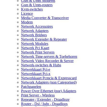
Gsm & Umts Modems
Gsm & Umts-routers
Kvm-switches
Licence
Media Converter & Transceiver
Modem
Netwerk Accessoires
Netwerk Adapters
Netwerk Bridges
Netwerk Extender & Repeater
Netwerk Modules
Netwerk Pci Kaart
Netwerk Print Servers
Netwerk Time-servers & Toebehoren
Netwerk Video Recorder & Server
Netwerk-switches & Hubs
Netwerkkaart Pci-e
Netwerkkaart Pci-x
Netwerkkaart Pcmcia & Expresscard
Network Adapters (non Categorised)
Patchpanelen
Power Over Ethernet (poe) Adapters
Print Server - Wireless
Repeater / Extender - Draadloze
Router - Dsl / Isdn - Draadloos