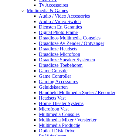
Tv Accessoires
Multimedia & Games
Audio / Video Accessories
Audio / Video Switch
Diensten En Garanties
Digital Photo Frame
Draadloos Multimedia Consoles
Draadloze Av Zender / Ontvanger
Draadloze Headsets
Draadloze Microfoon
Draadloze Speaker Systemen
Draadloze Toebehoren
Game Console
Game Controller
Gaming Accessoires
Geluidskaarten
Handheld Multimedia Speler / Recorder
Headsets Vast
Home Theater Systems
Microfoon Vast
Multimedia Consoles
Multimedia Mixer / Versterker
Multimedia Productie
Optical Disk Drive