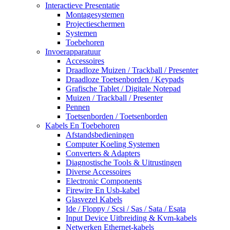
Interactieve Presentatie
Montagesystemen
Projectieschermen
Systemen
Toebehoren
Invoerapparatuur
Accessoires
Draadloze Muizen / Trackball / Presenter
Draadloze Toetsenborden / Keypads
Grafische Tablet / Digitale Notepad
Muizen / Trackball / Presenter
Pennen
Toetsenborden / Toetsenborden
Kabels En Toebehoren
Afstandsbedieningen
Computer Koeling Systemen
Converters & Adapters
Diagnostische Tools & Uitrustingen
Diverse Accessoires
Electronic Components
Firewire En Usb-kabel
Glasvezel Kabels
Ide / Floppy / Scsi / Sas / Sata / Esata
Input Device Uitbreiding & Kvm-kabels
Netwerken Ethernet-kabels