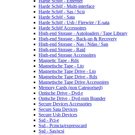
Harde Schijf - Ethernet
Harde Schijf - Multi-interface
Harde Schijf - Sas / Scsi
Harde Schijf - Sata
Harde Schijf - Usb / Firewire / E-sata
Harde Schijf Accessoires
High-end Storage - Autoloaders / Tape Library
High-end Storage - Back-up & Recovery
High-end Storage - Nas / Ndas / San
High-end Storage - Raid
High-end Storage Accessoires
Magnetic Tape - Rdx
Magnetische Tape - Lto
Magnetische Tape Drive - Lto
Magnetische Tape Drive - Rdx
Magnetische Tape Drive Accessoires
Memory Cards (non Categorised)
Optische Drive - Dvd-r
Optische Drive - Dvd-rom Brander
Secure Devices Accessories
Secure Sata Devices
Secure Usb Devices
Ssd - Pci-e
Ssd - Pcmcia/expresscard
Ssd - Sas/scsi