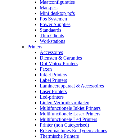
Maatconfiguraties
Mac-pc's
Mini-desktop-pc's
Pos Systemen
Power Supplies
Standaards
Thin Clients
Workstations
Printers
Accessoires
Diensten & Garanties
Dot Matrix Printers
Faxen
Inkjet Printers
Label Printers
Lamineerapparaat & Accessoires
Laser Printers
Led-printers
Linten Verbruiksartikelen
Multifunctionele Inkjet Printers
Multifunctionele Laser Printers
Multifunctionele Led Printers
Printer (non Categorised)
Rekenmachines En Typemachines
Thermische Printers