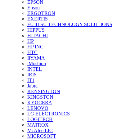
EPSON
Epson
ERGOTRON
EXERTIS
FUJITSU TECHNOLOGY SOLUTIONS
HIPPUS
HITACHI
HP
HP INC
HTC
IiYAMA
iMoshion
INTEL
IRIS
IT1
Jabra
KENSINGTON
KINGSTON
KYOCERA
LENOVO
LG ELECTRONICS
LOGITECH
MATROX
McAfee LIC
MICROSOFT