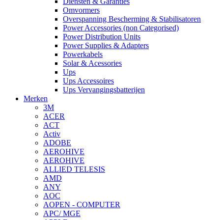
Diensten & Garanties
Omvormers
Overspanning Bescherming & Stabilisatoren
Power Accessories (non Categorised)
Power Distribution Units
Power Supplies & Adapters
Powerkabels
Solar & Acessories
Ups
Ups Accessoires
Ups Vervangingsbatterijen
Merken
3M
ACER
ACT
Activ
ADOBE
AEROHIVE
AEROHIVE
ALLIED TELESIS
AMD
ANY
AOC
AOPEN - COMPUTER
APC/ MGE