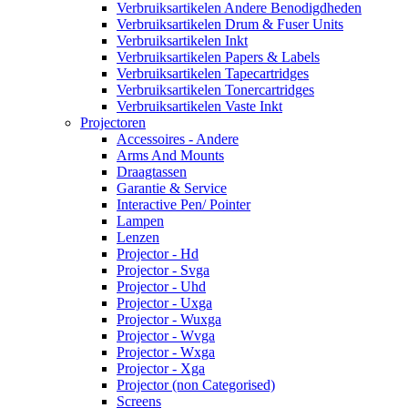
Verbruiksartikelen Andere Benodigdheden
Verbruiksartikelen Drum & Fuser Units
Verbruiksartikelen Inkt
Verbruiksartikelen Papers & Labels
Verbruiksartikelen Tapecartridges
Verbruiksartikelen Tonercartridges
Verbruiksartikelen Vaste Inkt
Projectoren
Accessoires - Andere
Arms And Mounts
Draagtassen
Garantie & Service
Interactive Pen/ Pointer
Lampen
Lenzen
Projector - Hd
Projector - Svga
Projector - Uhd
Projector - Uxga
Projector - Wuxga
Projector - Wvga
Projector - Wxga
Projector - Xga
Projector (non Categorised)
Screens