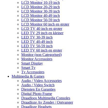
LCD Monitor 10-19 inch
LCD Monitor 20-29 inch
LCD Monitor 30-39 inch
LCD Monitor 40-49 inch
LCD Monitor 50-59 inch
LCD Monitor 60 inch en groter
LCD TV 40 inch en groter
LED TV 29 inch en kleiner
LED TV 30-39 inch
LED TV 40-49 inch
LED TV 50-59 inch
LED TV 60 inch en groter
Monitor (non Categorised)
Monitor Accessoires
Smart Display
Smart Tv
Tv Accessoires
Multimedia & Games
Audio / Video Accessories
Audio / Video Switch
Diensten En Garanties
Digital Photo Frame
Draadloos Multimedia Consoles
Draadloze Av Zender / Ontvanger
Draadloze Headsets