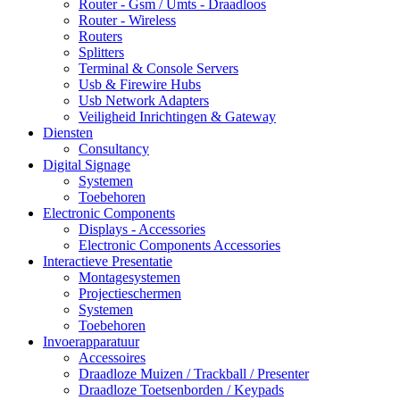
Router - Gsm / Umts - Draadloos
Router - Wireless
Routers
Splitters
Terminal & Console Servers
Usb & Firewire Hubs
Usb Network Adapters
Veiligheid Inrichtingen & Gateway
Diensten
Consultancy
Digital Signage
Systemen
Toebehoren
Electronic Components
Displays - Accessories
Electronic Components Accessories
Interactieve Presentatie
Montagesystemen
Projectieschermen
Systemen
Toebehoren
Invoerapparatuur
Accessoires
Draadloze Muizen / Trackball / Presenter
Draadloze Toetsenborden / Keypads