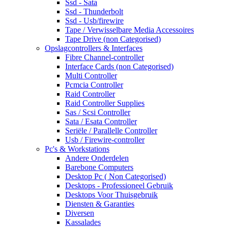
Ssd - Sata
Ssd - Thunderbolt
Ssd - Usb/firewire
Tape / Verwisselbare Media Accessoires
Tape Drive (non Categorised)
Opslagcontrollers & Interfaces
Fibre Channel-controller
Interface Cards (non Categorised)
Multi Controller
Pcmcia Controller
Raid Controller
Raid Controller Supplies
Sas / Scsi Controller
Sata / Esata Controller
Seriële / Parallelle Controller
Usb / Firewire-controller
Pc's & Workstations
Andere Onderdelen
Barebone Computers
Desktop Pc ( Non Categorised)
Desktops - Professioneel Gebruik
Desktops Voor Thuisgebruik
Diensten & Garanties
Diversen
Kassalades