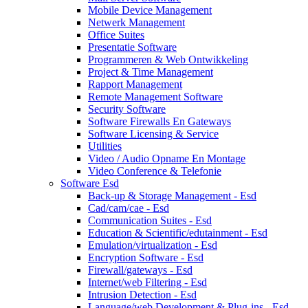
Mobile Device Management
Netwerk Management
Office Suites
Presentatie Software
Programmeren & Web Ontwikkeling
Project & Time Management
Rapport Management
Remote Management Software
Security Software
Software Firewalls En Gateways
Software Licensing & Service
Utilities
Video / Audio Opname En Montage
Video Conference & Telefonie
Software Esd
Back-up & Storage Management - Esd
Cad/cam/cae - Esd
Communication Suites - Esd
Education & Scientific/edutainment - Esd
Emulation/virtualization - Esd
Encryption Software - Esd
Firewall/gateways - Esd
Internet/web Filtering - Esd
Intrusion Detection - Esd
Language/web Development & Plug-ins - Esd