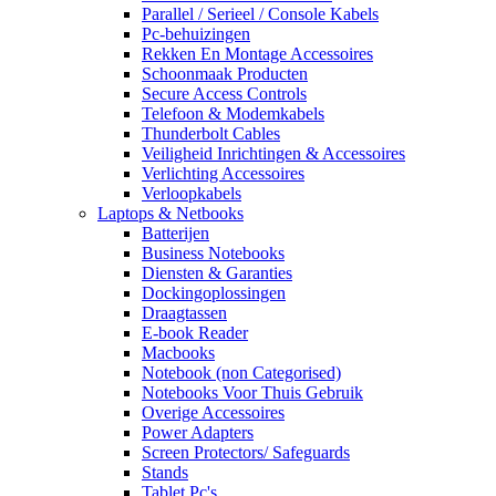
Parallel / Serieel / Console Kabels
Pc-behuizingen
Rekken En Montage Accessoires
Schoonmaak Producten
Secure Access Controls
Telefoon & Modemkabels
Thunderbolt Cables
Veiligheid Inrichtingen & Accessoires
Verlichting Accessoires
Verloopkabels
Laptops & Netbooks
Batterijen
Business Notebooks
Diensten & Garanties
Dockingoplossingen
Draagtassen
E-book Reader
Macbooks
Notebook (non Categorised)
Notebooks Voor Thuis Gebruik
Overige Accessoires
Power Adapters
Screen Protectors/ Safeguards
Stands
Tablet Pc's