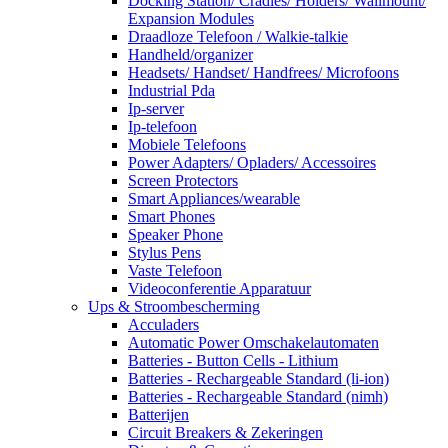
Docking Station/ Cradles/ Holders/ Wallmount/
Expansion Modules
Draadloze Telefoon / Walkie-talkie
Handheld/organizer
Headsets/ Handset/ Handfrees/ Microfoons
Industrial Pda
Ip-server
Ip-telefoon
Mobiele Telefoons
Power Adapters/ Opladers/ Accessoires
Screen Protectors
Smart Appliances/wearable
Smart Phones
Speaker Phone
Stylus Pens
Vaste Telefoon
Videoconferentie Apparatuur
Ups & Stroombescherming
Acculaders
Automatic Power Omschakelautomaten
Batteries - Button Cells - Lithium
Batteries - Rechargeable Standard (li-ion)
Batteries - Rechargeable Standard (nimh)
Batterijen
Circuit Breakers & Zekeringen