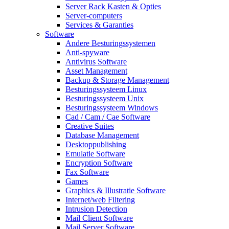
Server Rack Kasten & Opties
Server-computers
Services & Garanties
Software
Andere Besturingssystemen
Anti-spyware
Antivirus Software
Asset Management
Backup & Storage Management
Besturingssysteem Linux
Besturingssysteem Unix
Besturingssysteem Windows
Cad / Cam / Cae Software
Creative Suites
Database Management
Desktoppublishing
Emulatie Software
Encryption Software
Fax Software
Games
Graphics & Illustratie Software
Internet/web Filtering
Intrusion Detection
Mail Client Software
Mail Server Software