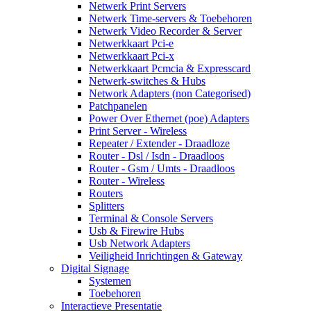
Netwerk Print Servers
Netwerk Time-servers & Toebehoren
Netwerk Video Recorder & Server
Netwerkkaart Pci-e
Netwerkkaart Pci-x
Netwerkkaart Pcmcia & Expresscard
Netwerk-switches & Hubs
Network Adapters (non Categorised)
Patchpanelen
Power Over Ethernet (poe) Adapters
Print Server - Wireless
Repeater / Extender - Draadloze
Router - Dsl / Isdn - Draadloos
Router - Gsm / Umts - Draadloos
Router - Wireless
Routers
Splitters
Terminal & Console Servers
Usb & Firewire Hubs
Usb Network Adapters
Veiligheid Inrichtingen & Gateway
Digital Signage
Systemen
Toebehoren
Interactieve Presentatie