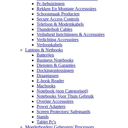
Pc-behuizingen
Rekken En Montage Accessoires
Schoonmaak Producten
Secure Access Controls
Telefoon & Modemkabels
Thunderbolt Cables
Veiligheid Inrichtingen & Accessoires
Verlichting Accessoires
Verloopkabels
Laptops & Netbooks
Batterijen
Business Notebooks
Diensten & Garanties
Dockingoplossingen
Draagtassen
E-book Reader
Macbooks
Notebook (non Categorised)
Notebooks Voor Thuis Gebruik
Overige Accessoires
Power Adapters
Screen Protectors/ Safeguards
Stands
Tablet Pc's
Moederborden/ Geheugen/ Processors