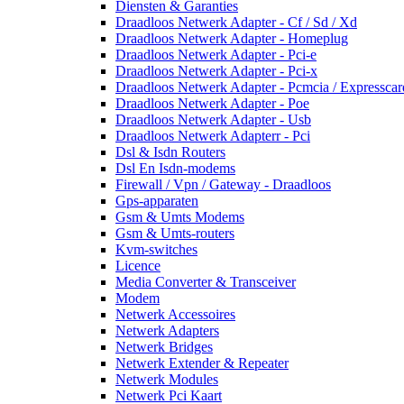
Diensten & Garanties
Draadloos Netwerk Adapter - Cf / Sd / Xd
Draadloos Netwerk Adapter - Homeplug
Draadloos Netwerk Adapter - Pci-e
Draadloos Netwerk Adapter - Pci-x
Draadloos Netwerk Adapter - Pcmcia / Expresscar
Draadloos Netwerk Adapter - Poe
Draadloos Netwerk Adapter - Usb
Draadloos Netwerk Adapterr - Pci
Dsl & Isdn Routers
Dsl En Isdn-modems
Firewall / Vpn / Gateway - Draadloos
Gps-apparaten
Gsm & Umts Modems
Gsm & Umts-routers
Kvm-switches
Licence
Media Converter & Transceiver
Modem
Netwerk Accessoires
Netwerk Adapters
Netwerk Bridges
Netwerk Extender & Repeater
Netwerk Modules
Netwerk Pci Kaart