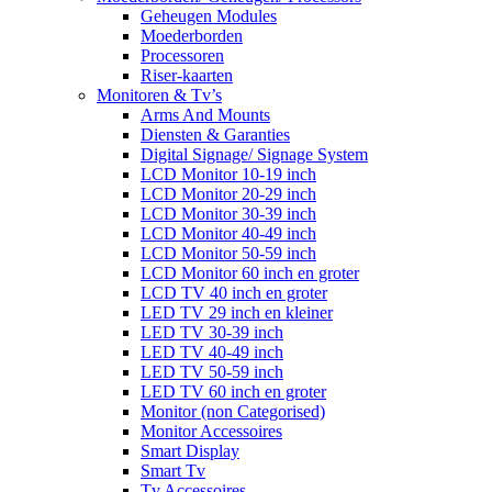
Geheugen Modules
Moederborden
Processoren
Riser-kaarten
Monitoren & Tv’s
Arms And Mounts
Diensten & Garanties
Digital Signage/ Signage System
LCD Monitor 10-19 inch
LCD Monitor 20-29 inch
LCD Monitor 30-39 inch
LCD Monitor 40-49 inch
LCD Monitor 50-59 inch
LCD Monitor 60 inch en groter
LCD TV 40 inch en groter
LED TV 29 inch en kleiner
LED TV 30-39 inch
LED TV 40-49 inch
LED TV 50-59 inch
LED TV 60 inch en groter
Monitor (non Categorised)
Monitor Accessoires
Smart Display
Smart Tv
Tv Accessoires