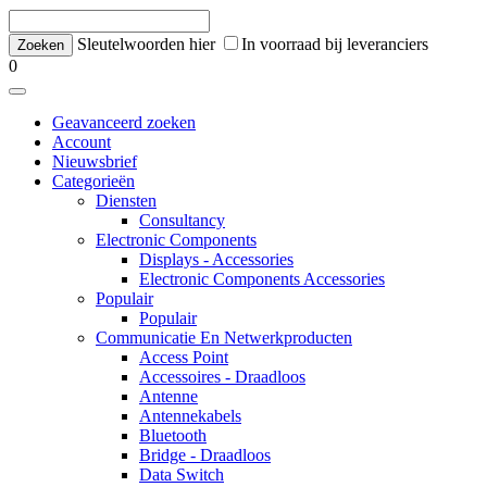
Sleutelwoorden hier
In voorraad bij leveranciers
0
Geavanceerd zoeken
Account
Nieuwsbrief
Categorieën
Diensten
Consultancy
Electronic Components
Displays - Accessories
Electronic Components Accessories
Populair
Populair
Communicatie En Netwerkproducten
Access Point
Accessoires - Draadloos
Antenne
Antennekabels
Bluetooth
Bridge - Draadloos
Data Switch