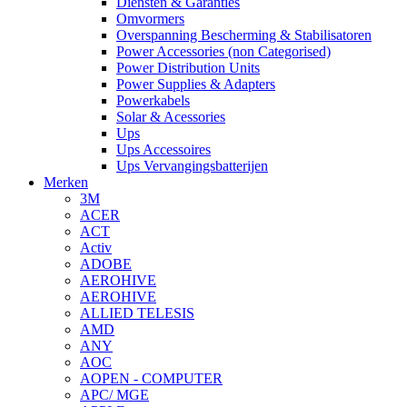
Diensten & Garanties
Omvormers
Overspanning Bescherming & Stabilisatoren
Power Accessories (non Categorised)
Power Distribution Units
Power Supplies & Adapters
Powerkabels
Solar & Acessories
Ups
Ups Accessoires
Ups Vervangingsbatterijen
Merken
3M
ACER
ACT
Activ
ADOBE
AEROHIVE
AEROHIVE
ALLIED TELESIS
AMD
ANY
AOC
AOPEN - COMPUTER
APC/ MGE