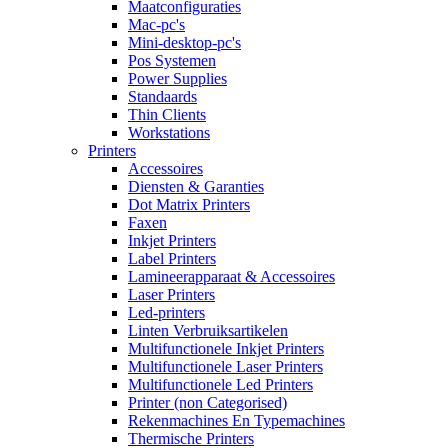
Maatconfiguraties
Mac-pc's
Mini-desktop-pc's
Pos Systemen
Power Supplies
Standaards
Thin Clients
Workstations
Printers
Accessoires
Diensten & Garanties
Dot Matrix Printers
Faxen
Inkjet Printers
Label Printers
Lamineerapparaat & Accessoires
Laser Printers
Led-printers
Linten Verbruiksartikelen
Multifunctionele Inkjet Printers
Multifunctionele Laser Printers
Multifunctionele Led Printers
Printer (non Categorised)
Rekenmachines En Typemachines
Thermische Printers