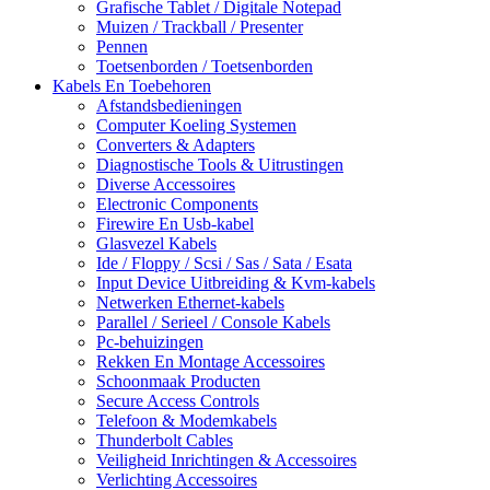
Grafische Tablet / Digitale Notepad
Muizen / Trackball / Presenter
Pennen
Toetsenborden / Toetsenborden
Kabels En Toebehoren
Afstandsbedieningen
Computer Koeling Systemen
Converters & Adapters
Diagnostische Tools & Uitrustingen
Diverse Accessoires
Electronic Components
Firewire En Usb-kabel
Glasvezel Kabels
Ide / Floppy / Scsi / Sas / Sata / Esata
Input Device Uitbreiding & Kvm-kabels
Netwerken Ethernet-kabels
Parallel / Serieel / Console Kabels
Pc-behuizingen
Rekken En Montage Accessoires
Schoonmaak Producten
Secure Access Controls
Telefoon & Modemkabels
Thunderbolt Cables
Veiligheid Inrichtingen & Accessoires
Verlichting Accessoires