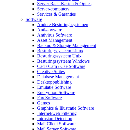
Server Rack Kasten & Opties
Server-computers
Services & Garanties
Software
Andere Besturingssystemen
Anti-spyware
Antivirus Software
Asset Management
Backup & Storage Management
Besturingssysteem Linux
Besturingssysteem Unix
Besturingssysteem Windows
Cad / Cam / Cae Software
Creative Suites
Database Management
Desktoppublishing
Emulatie Software
Encryption Software
Fax Software
Games
Graphics & Illustratie Software
Internet/web Filtering
Intrusion Detection
Mail Client Software
Mail Server Software