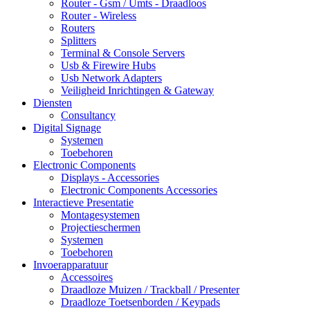
Router - Gsm / Umts - Draadloos
Router - Wireless
Routers
Splitters
Terminal & Console Servers
Usb & Firewire Hubs
Usb Network Adapters
Veiligheid Inrichtingen & Gateway
Diensten
Consultancy
Digital Signage
Systemen
Toebehoren
Electronic Components
Displays - Accessories
Electronic Components Accessories
Interactieve Presentatie
Montagesystemen
Projectieschermen
Systemen
Toebehoren
Invoerapparatuur
Accessoires
Draadloze Muizen / Trackball / Presenter
Draadloze Toetsenborden / Keypads