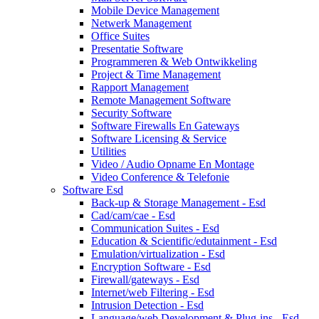
Mobile Device Management
Netwerk Management
Office Suites
Presentatie Software
Programmeren & Web Ontwikkeling
Project & Time Management
Rapport Management
Remote Management Software
Security Software
Software Firewalls En Gateways
Software Licensing & Service
Utilities
Video / Audio Opname En Montage
Video Conference & Telefonie
Software Esd
Back-up & Storage Management - Esd
Cad/cam/cae - Esd
Communication Suites - Esd
Education & Scientific/edutainment - Esd
Emulation/virtualization - Esd
Encryption Software - Esd
Firewall/gateways - Esd
Internet/web Filtering - Esd
Intrusion Detection - Esd
Language/web Development & Plug-ins - Esd