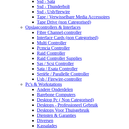
Ssd - Sata
Ssd - Thunderbolt
Ssd - Usb/firewire
Tape / Verwisselbare Media Accessoires
Tape Drive (non Categorised)
Opslagcontrollers & Interfaces
Fibre Channel-controller
Interface Cards (non Categorised)
Multi Controller
Pcmcia Controller
Raid Controller
Raid Controller Supplies
Sas / Scsi Controller
Sata / Esata Controller
Seriële / Parallelle Controller
Usb / Firewire-controller
Pc's & Workstations
Andere Onderdelen
Barebone Computers
Desktop Pc ( Non Categorised)
Desktops - Professioneel Gebruik
Desktops Voor Thuisgebruik
Diensten & Garanties
Diversen
Kassalades