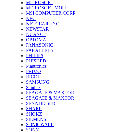
MICROSOFT
MICROSOFT MOLP
MSI COMPUTER CORP
NEC
NETGEAR, INC.
NEWSTAR
NUANCE
OPTOMA
PANASONIC
PARALLELS
PHILIPS
PHISHED
Plantronics
PRIMO
RICOH
SAMSUNG
Sandisk
SEAGATE & MAXTOR
SEAGATE & MAXTOR
SENNHEISER
SHARP
SHOKZ
SIEMENS
SONICWALL
SONY