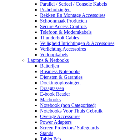
Parallel / Serieel / Console Kabels
Pc-behuizingen
Rekken En Montage Accessoires
Schoonmaak Producten
Secure Access Controls
Telefoon & Modemkabels
Thunderbolt Cables
Veiligheid Inrichtingen & Accessoires
Verlichting Accessoires
Verloopkabels
Laptops & Netbooks
Batterijen
Business Notebooks
Diensten & Garanties
Dockingoplossingen
Draagtassen
E-book Reader
Macbooks
Notebook (non Categorised)
Notebooks Voor Thuis Gebruik
Overige Accessoires
Power Adapters
Screen Protectors/ Safeguards
Stands
Tablet Pc's