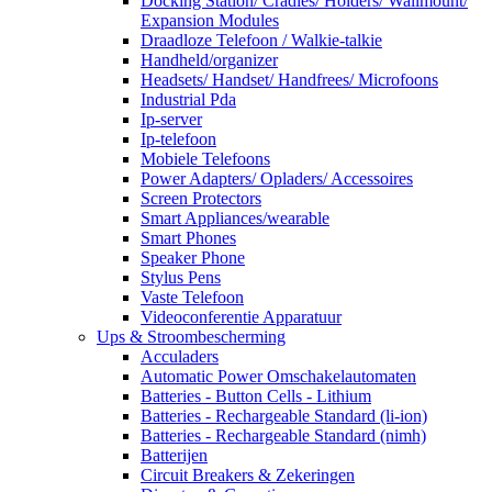
Docking Station/ Cradles/ Holders/ Wallmount/
Expansion Modules
Draadloze Telefoon / Walkie-talkie
Handheld/organizer
Headsets/ Handset/ Handfrees/ Microfoons
Industrial Pda
Ip-server
Ip-telefoon
Mobiele Telefoons
Power Adapters/ Opladers/ Accessoires
Screen Protectors
Smart Appliances/wearable
Smart Phones
Speaker Phone
Stylus Pens
Vaste Telefoon
Videoconferentie Apparatuur
Ups & Stroombescherming
Acculaders
Automatic Power Omschakelautomaten
Batteries - Button Cells - Lithium
Batteries - Rechargeable Standard (li-ion)
Batteries - Rechargeable Standard (nimh)
Batterijen
Circuit Breakers & Zekeringen