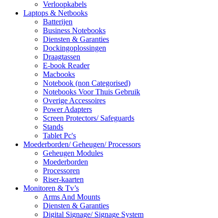
Verloopkabels
Laptops & Netbooks
Batterijen
Business Notebooks
Diensten & Garanties
Dockingoplossingen
Draagtassen
E-book Reader
Macbooks
Notebook (non Categorised)
Notebooks Voor Thuis Gebruik
Overige Accessoires
Power Adapters
Screen Protectors/ Safeguards
Stands
Tablet Pc's
Moederborden/ Geheugen/ Processors
Geheugen Modules
Moederborden
Processoren
Riser-kaarten
Monitoren & Tv’s
Arms And Mounts
Diensten & Garanties
Digital Signage/ Signage System