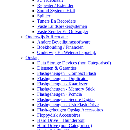
Pc Videokaart
Repeater / Extender
Sound Systems Hi-fi
Splitter
Tuners En Recorders
Vaste Luidsprekersystemen
Vaste Zender En Ontvanger
Onderwijs & Recreatie
Andere Beveiligingssoftware
Boekhouding / Financiën
Onderwijs En Wetenschappelijk
Opslag
Data Storage Devices (non Categorised)
Diensten & Garanties
Flashgeheugen - Compact Flash
Flashgeheugen - Duplicator
Flashgeheugen - Kaartlezer
Flashgeheugen - Memory Stick
Flashgeheugen - Pcmcia
Flashgeheugen - Secure Digital
Flashgeheugen - Usb Flash Drive
Flash-geheugen Opslag Accessoires
Floppydisk Accessoires
Hard Drive - Thunderbolt
Hard Drive (non Categorised)