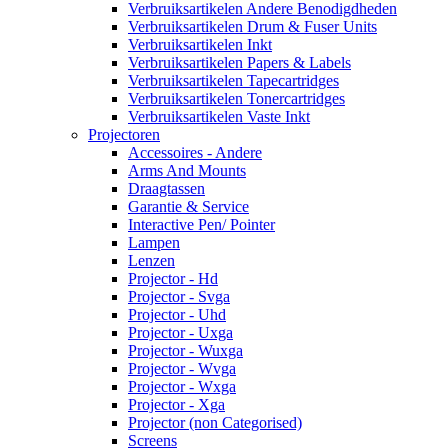
Verbruiksartikelen Andere Benodigdheden
Verbruiksartikelen Drum & Fuser Units
Verbruiksartikelen Inkt
Verbruiksartikelen Papers & Labels
Verbruiksartikelen Tapecartridges
Verbruiksartikelen Tonercartridges
Verbruiksartikelen Vaste Inkt
Projectoren
Accessoires - Andere
Arms And Mounts
Draagtassen
Garantie & Service
Interactive Pen/ Pointer
Lampen
Lenzen
Projector - Hd
Projector - Svga
Projector - Uhd
Projector - Uxga
Projector - Wuxga
Projector - Wvga
Projector - Wxga
Projector - Xga
Projector (non Categorised)
Screens