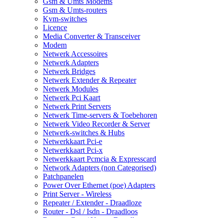
Gsm & Umts Modems
Gsm & Umts-routers
Kvm-switches
Licence
Media Converter & Transceiver
Modem
Netwerk Accessoires
Netwerk Adapters
Netwerk Bridges
Netwerk Extender & Repeater
Netwerk Modules
Netwerk Pci Kaart
Netwerk Print Servers
Netwerk Time-servers & Toebehoren
Netwerk Video Recorder & Server
Netwerk-switches & Hubs
Netwerkkaart Pci-e
Netwerkkaart Pci-x
Netwerkkaart Pcmcia & Expresscard
Network Adapters (non Categorised)
Patchpanelen
Power Over Ethernet (poe) Adapters
Print Server - Wireless
Repeater / Extender - Draadloze
Router - Dsl / Isdn - Draadloos