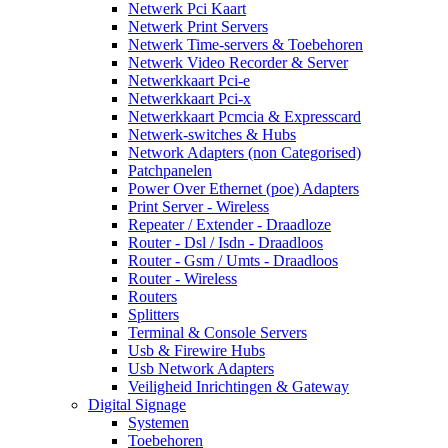
Netwerk Pci Kaart
Netwerk Print Servers
Netwerk Time-servers & Toebehoren
Netwerk Video Recorder & Server
Netwerkkaart Pci-e
Netwerkkaart Pci-x
Netwerkkaart Pcmcia & Expresscard
Netwerk-switches & Hubs
Network Adapters (non Categorised)
Patchpanelen
Power Over Ethernet (poe) Adapters
Print Server - Wireless
Repeater / Extender - Draadloze
Router - Dsl / Isdn - Draadloos
Router - Gsm / Umts - Draadloos
Router - Wireless
Routers
Splitters
Terminal & Console Servers
Usb & Firewire Hubs
Usb Network Adapters
Veiligheid Inrichtingen & Gateway
Digital Signage
Systemen
Toebehoren