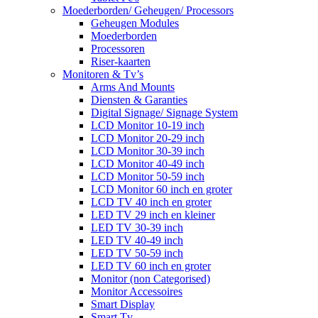
Moederborden/ Geheugen/ Processors
Geheugen Modules
Moederborden
Processoren
Riser-kaarten
Monitoren & Tv’s
Arms And Mounts
Diensten & Garanties
Digital Signage/ Signage System
LCD Monitor 10-19 inch
LCD Monitor 20-29 inch
LCD Monitor 30-39 inch
LCD Monitor 40-49 inch
LCD Monitor 50-59 inch
LCD Monitor 60 inch en groter
LCD TV 40 inch en groter
LED TV 29 inch en kleiner
LED TV 30-39 inch
LED TV 40-49 inch
LED TV 50-59 inch
LED TV 60 inch en groter
Monitor (non Categorised)
Monitor Accessoires
Smart Display
Smart Tv