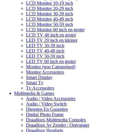
LCD Monitor 10-19 inch
LCD Monitor 20-29 inch
LCD Monitor 30-39 inch
LCD Monitor 40-49 inch
LCD Monitor 50-59 inch
LCD Monitor 60 inch en groter
LCD TV 40 inch en groter
LED TV 29 inch en kleiner
LED TV 30-39 inch
LED TV 40-49 inch
LED TV 50-59 inch
LED TV 60 inch en groter
Monitor (non Categorised)
Monitor Accessoires
Smart Display
Smart Tv
Tv Accessoires
Multimedia & Games
Audio / Video Accessories
Audio / Video Switch
Diensten En Garanties
Digital Photo Frame
Draadloos Multimedia Consoles
Draadloze Av Zender / Ontvanger
Draadloze Headsets