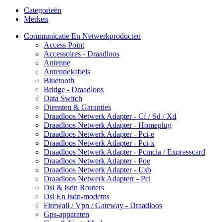
Categorieën
Merken
Communicatie En Netwerkproducten
Access Point
Accessoires - Draadloos
Antenne
Antennekabels
Bluetooth
Bridge - Draadloos
Data Switch
Diensten & Garanties
Draadloos Netwerk Adapter - Cf / Sd / Xd
Draadloos Netwerk Adapter - Homeplug
Draadloos Netwerk Adapter - Pci-e
Draadloos Netwerk Adapter - Pci-x
Draadloos Netwerk Adapter - Pcmcia / Expresscard
Draadloos Netwerk Adapter - Poe
Draadloos Netwerk Adapter - Usb
Draadloos Netwerk Adapterr - Pci
Dsl & Isdn Routers
Dsl En Isdn-modems
Firewall / Vpn / Gateway - Draadloos
Gps-apparaten