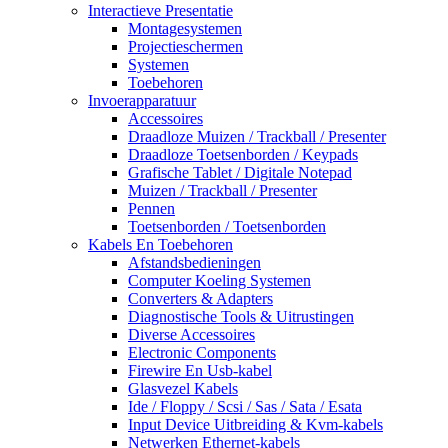
Interactieve Presentatie
Montagesystemen
Projectieschermen
Systemen
Toebehoren
Invoerapparatuur
Accessoires
Draadloze Muizen / Trackball / Presenter
Draadloze Toetsenborden / Keypads
Grafische Tablet / Digitale Notepad
Muizen / Trackball / Presenter
Pennen
Toetsenborden / Toetsenborden
Kabels En Toebehoren
Afstandsbedieningen
Computer Koeling Systemen
Converters & Adapters
Diagnostische Tools & Uitrustingen
Diverse Accessoires
Electronic Components
Firewire En Usb-kabel
Glasvezel Kabels
Ide / Floppy / Scsi / Sas / Sata / Esata
Input Device Uitbreiding & Kvm-kabels
Netwerken Ethernet-kabels