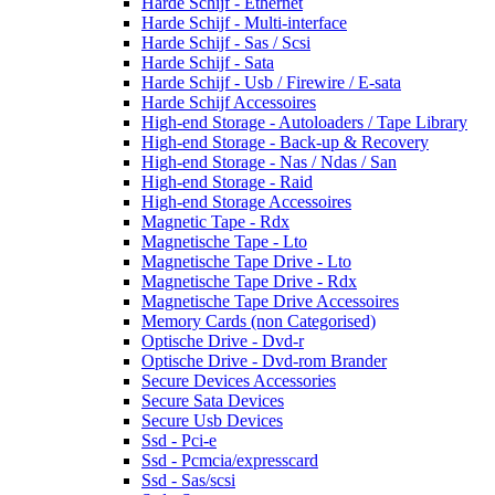
Harde Schijf - Ethernet
Harde Schijf - Multi-interface
Harde Schijf - Sas / Scsi
Harde Schijf - Sata
Harde Schijf - Usb / Firewire / E-sata
Harde Schijf Accessoires
High-end Storage - Autoloaders / Tape Library
High-end Storage - Back-up & Recovery
High-end Storage - Nas / Ndas / San
High-end Storage - Raid
High-end Storage Accessoires
Magnetic Tape - Rdx
Magnetische Tape - Lto
Magnetische Tape Drive - Lto
Magnetische Tape Drive - Rdx
Magnetische Tape Drive Accessoires
Memory Cards (non Categorised)
Optische Drive - Dvd-r
Optische Drive - Dvd-rom Brander
Secure Devices Accessories
Secure Sata Devices
Secure Usb Devices
Ssd - Pci-e
Ssd - Pcmcia/expresscard
Ssd - Sas/scsi