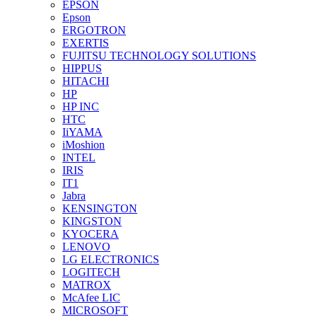
EPSON
Epson
ERGOTRON
EXERTIS
FUJITSU TECHNOLOGY SOLUTIONS
HIPPUS
HITACHI
HP
HP INC
HTC
IiYAMA
iMoshion
INTEL
IRIS
IT1
Jabra
KENSINGTON
KINGSTON
KYOCERA
LENOVO
LG ELECTRONICS
LOGITECH
MATROX
McAfee LIC
MICROSOFT