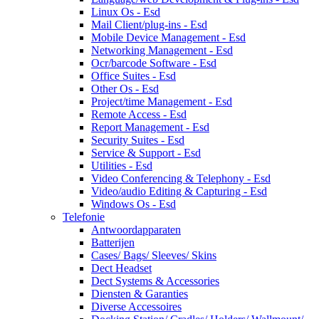
Linux Os - Esd
Mail Client/plug-ins - Esd
Mobile Device Management - Esd
Networking Management - Esd
Ocr/barcode Software - Esd
Office Suites - Esd
Other Os - Esd
Project/time Management - Esd
Remote Access - Esd
Report Management - Esd
Security Suites - Esd
Service & Support - Esd
Utilities - Esd
Video Conferencing & Telephony - Esd
Video/audio Editing & Capturing - Esd
Windows Os - Esd
Telefonie
Antwoordapparaten
Batterijen
Cases/ Bags/ Sleeves/ Skins
Dect Headset
Dect Systems & Accessories
Diensten & Garanties
Diverse Accessoires