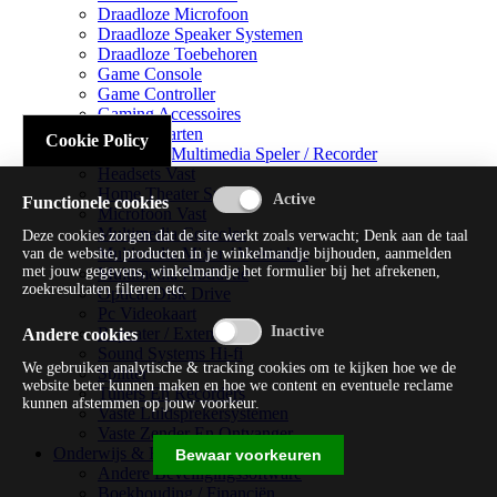
Draadloze Microfoon
Draadloze Speaker Systemen
Draadloze Toebehoren
Game Console
Game Controller
Gaming Accessoires
Geluidskaarten
Cookie Policy
Handheld Multimedia Speler / Recorder
Headsets Vast
Home Theater Systems
Functionele cookies
Microfoon Vast
Multimedia Consoles
Deze cookies zorgen dat de site werkt zoals verwacht; Denk aan de taal
Multimedia Mixer / Versterker
van de website, producten in je winkelmandje bijhouden, aanmelden
met jouw gegevens, winkelmandje het formulier bij het afrekenen,
Multimedia Productie
zoekresultaten filteren etc.
Optical Disk Drive
Pc Videokaart
Repeater / Extender
Andere cookies
Sound Systems Hi-fi
We gebruiken analytische & tracking cookies om te kijken hoe we de
Splitter
website beter kunnen maken en hoe we content en eventuele reclame
Tuners En Recorders
kunnen afstemmen op jouw voorkeur.
Vaste Luidsprekersystemen
Vaste Zender En Ontvanger
Onderwijs & Recreatie
Bewaar voorkeuren
Andere Beveiligingssoftware
Boekhouding / Financiën