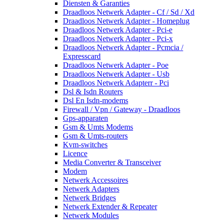
Diensten & Garanties
Draadloos Netwerk Adapter - Cf / Sd / Xd
Draadloos Netwerk Adapter - Homeplug
Draadloos Netwerk Adapter - Pci-e
Draadloos Netwerk Adapter - Pci-x
Draadloos Netwerk Adapter - Pcmcia /
Expresscard
Draadloos Netwerk Adapter - Poe
Draadloos Netwerk Adapter - Usb
Draadloos Netwerk Adapterr - Pci
Dsl & Isdn Routers
Dsl En Isdn-modems
Firewall / Vpn / Gateway - Draadloos
Gps-apparaten
Gsm & Umts Modems
Gsm & Umts-routers
Kvm-switches
Licence
Media Converter & Transceiver
Modem
Netwerk Accessoires
Netwerk Adapters
Netwerk Bridges
Netwerk Extender & Repeater
Netwerk Modules