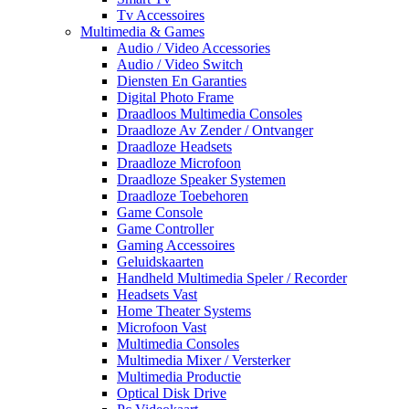
Tv Accessoires
Multimedia & Games
Audio / Video Accessories
Audio / Video Switch
Diensten En Garanties
Digital Photo Frame
Draadloos Multimedia Consoles
Draadloze Av Zender / Ontvanger
Draadloze Headsets
Draadloze Microfoon
Draadloze Speaker Systemen
Draadloze Toebehoren
Game Console
Game Controller
Gaming Accessoires
Geluidskaarten
Handheld Multimedia Speler / Recorder
Headsets Vast
Home Theater Systems
Microfoon Vast
Multimedia Consoles
Multimedia Mixer / Versterker
Multimedia Productie
Optical Disk Drive