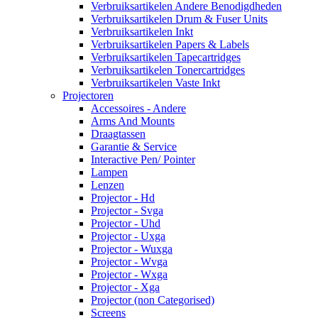
Verbruiksartikelen Andere Benodigdheden
Verbruiksartikelen Drum & Fuser Units
Verbruiksartikelen Inkt
Verbruiksartikelen Papers & Labels
Verbruiksartikelen Tapecartridges
Verbruiksartikelen Tonercartridges
Verbruiksartikelen Vaste Inkt
Projectoren
Accessoires - Andere
Arms And Mounts
Draagtassen
Garantie & Service
Interactive Pen/ Pointer
Lampen
Lenzen
Projector - Hd
Projector - Svga
Projector - Uhd
Projector - Uxga
Projector - Wuxga
Projector - Wvga
Projector - Wxga
Projector - Xga
Projector (non Categorised)
Screens