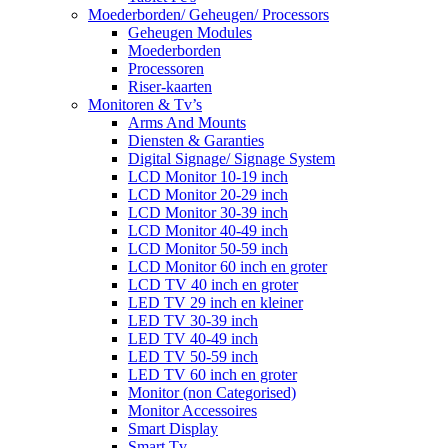
Moederborden/ Geheugen/ Processors
Geheugen Modules
Moederborden
Processoren
Riser-kaarten
Monitoren & Tv’s
Arms And Mounts
Diensten & Garanties
Digital Signage/ Signage System
LCD Monitor 10-19 inch
LCD Monitor 20-29 inch
LCD Monitor 30-39 inch
LCD Monitor 40-49 inch
LCD Monitor 50-59 inch
LCD Monitor 60 inch en groter
LCD TV 40 inch en groter
LED TV 29 inch en kleiner
LED TV 30-39 inch
LED TV 40-49 inch
LED TV 50-59 inch
LED TV 60 inch en groter
Monitor (non Categorised)
Monitor Accessoires
Smart Display
Smart Tv