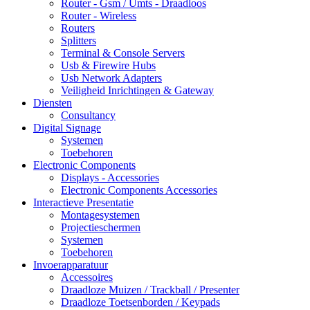
Router - Gsm / Umts - Draadloos
Router - Wireless
Routers
Splitters
Terminal & Console Servers
Usb & Firewire Hubs
Usb Network Adapters
Veiligheid Inrichtingen & Gateway
Diensten
Consultancy
Digital Signage
Systemen
Toebehoren
Electronic Components
Displays - Accessories
Electronic Components Accessories
Interactieve Presentatie
Montagesystemen
Projectieschermen
Systemen
Toebehoren
Invoerapparatuur
Accessoires
Draadloze Muizen / Trackball / Presenter
Draadloze Toetsenborden / Keypads