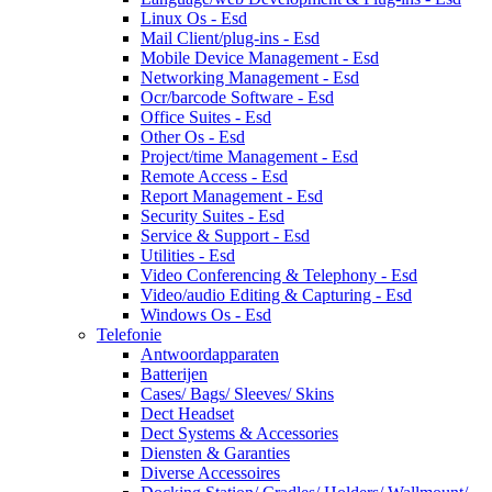
Linux Os - Esd
Mail Client/plug-ins - Esd
Mobile Device Management - Esd
Networking Management - Esd
Ocr/barcode Software - Esd
Office Suites - Esd
Other Os - Esd
Project/time Management - Esd
Remote Access - Esd
Report Management - Esd
Security Suites - Esd
Service & Support - Esd
Utilities - Esd
Video Conferencing & Telephony - Esd
Video/audio Editing & Capturing - Esd
Windows Os - Esd
Telefonie
Antwoordapparaten
Batterijen
Cases/ Bags/ Sleeves/ Skins
Dect Headset
Dect Systems & Accessories
Diensten & Garanties
Diverse Accessoires