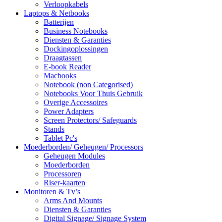
Verloopkabels
Laptops & Netbooks
Batterijen
Business Notebooks
Diensten & Garanties
Dockingoplossingen
Draagtassen
E-book Reader
Macbooks
Notebook (non Categorised)
Notebooks Voor Thuis Gebruik
Overige Accessoires
Power Adapters
Screen Protectors/ Safeguards
Stands
Tablet Pc's
Moederborden/ Geheugen/ Processors
Geheugen Modules
Moederborden
Processoren
Riser-kaarten
Monitoren & Tv’s
Arms And Mounts
Diensten & Garanties
Digital Signage/ Signage System