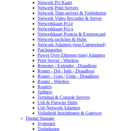
Netwerk Pci Kaart
Netwerk Print Servers
Netwerk Time-servers & Toebehoren
Netwerk Video Recorder & Server
Netwerkkaart Pci-e
Netwerkkaart Pci-x
Netwerkkaart Pcmcia & Expresscard
Netwerk-switches & Hubs
Network Adapters (non Categorised)
Patchpanelen
Power Over Ethernet (poe) Adapters
Print Server - Wireless
Repeater / Extender - Draadloze
Router - Dsl / Isdn - Draadloos
Router - Gsm / Umts - Draadloos
Router - Wireless
Routers
Splitters
Terminal & Console Servers
Usb & Firewire Hubs
Usb Network Adapters
Veiligheid Inrichtingen & Gateway
Digital Signage
Systemen
Toebehoren