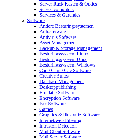
Server Rack Kasten & Opties
Server-computers
Services & Garanties
Software
Andere Besturingssystemen
Anti-spyware
Antivirus Software
Asset Management
Backup & Storage Management
Besturingssysteem Linux
Besturingssysteem Unix
Besturingssysteem Windows
Cad / Cam / Cae Software
Creative Suites
Database Management
Desktoppublishing
Emulatie Software
Encryption Software
Fax Software
Games
Graphics & Illustratie Software
Internet/web Filtering
Intrusion Detection
Mail Client Software
Mail Server Software