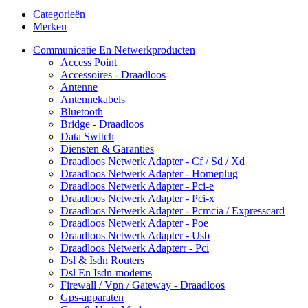
Categorieën
Merken
Communicatie En Netwerkproducten
Access Point
Accessoires - Draadloos
Antenne
Antennekabels
Bluetooth
Bridge - Draadloos
Data Switch
Diensten & Garanties
Draadloos Netwerk Adapter - Cf / Sd / Xd
Draadloos Netwerk Adapter - Homeplug
Draadloos Netwerk Adapter - Pci-e
Draadloos Netwerk Adapter - Pci-x
Draadloos Netwerk Adapter - Pcmcia / Expresscard
Draadloos Netwerk Adapter - Poe
Draadloos Netwerk Adapter - Usb
Draadloos Netwerk Adapterr - Pci
Dsl & Isdn Routers
Dsl En Isdn-modems
Firewall / Vpn / Gateway - Draadloos
Gps-apparaten