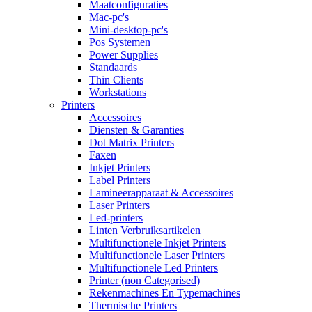
Maatconfiguraties
Mac-pc's
Mini-desktop-pc's
Pos Systemen
Power Supplies
Standaards
Thin Clients
Workstations
Printers
Accessoires
Diensten & Garanties
Dot Matrix Printers
Faxen
Inkjet Printers
Label Printers
Lamineerapparaat & Accessoires
Laser Printers
Led-printers
Linten Verbruiksartikelen
Multifunctionele Inkjet Printers
Multifunctionele Laser Printers
Multifunctionele Led Printers
Printer (non Categorised)
Rekenmachines En Typemachines
Thermische Printers