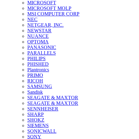
MICROSOFT
MICROSOFT MOLP
MSI COMPUTER CORP
NEC
NETGEAR, INC.
NEWSTAR
NUANCE
OPTOMA
PANASONIC
PARALLELS
PHILIPS
PHISHED
Plantronics
PRIMO
RICOH
SAMSUNG
Sandisk
SEAGATE & MAXTOR
SEAGATE & MAXTOR
SENNHEISER
SHARP
SHOKZ
SIEMENS
SONICWALL
SONY