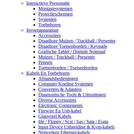
Interactieve Presentatie
Montagesystemen
Projectieschermen
Systemen
Toebehoren
Invoerapparatuur
Accessoires
Draadloze Muizen / Trackball / Presenter
Draadloze Toetsenborden / Keypads
Grafische Tablet / Digitale Notepad
Muizen / Trackball / Presenter
Pennen
Toetsenborden / Toetsenborden
Kabels En Toebehoren
Afstandsbedieningen
Computer Koeling Systemen
Converters & Adapters
Diagnostische Tools & Uitrustingen
Diverse Accessoires
Electronic Components
Firewire En Usb-kabel
Glasvezel Kabels
Ide / Floppy / Scsi / Sas / Sata / Esata
Input Device Uitbreiding & Kvm-kabels
Netwerken Ethernet-kabels