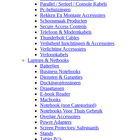
Parallel / Serieel / Console Kabels
Pc-behuizingen
Rekken En Montage Accessoires
Schoonmaak Producten
Secure Access Controls
Telefoon & Modemkabels
Thunderbolt Cables
Veiligheid Inrichtingen & Accessoires
Verlichting Accessoires
Verloopkabels
Laptops & Netbooks
Batterijen
Business Notebooks
Diensten & Garanties
Dockingoplossingen
Draagtassen
E-book Reader
Macbooks
Notebook (non Categorised)
Notebooks Voor Thuis Gebruik
Overige Accessoires
Power Adapters
Screen Protectors/ Safeguards
Stands
Tablet Pc's