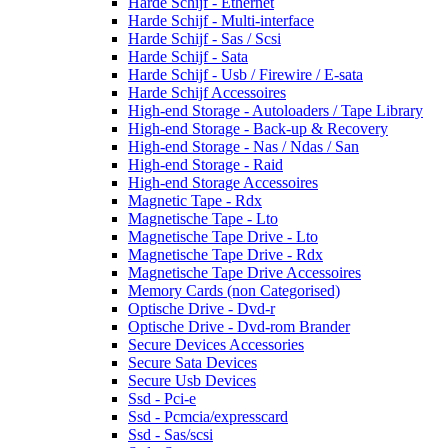
Harde Schijf - Ethernet
Harde Schijf - Multi-interface
Harde Schijf - Sas / Scsi
Harde Schijf - Sata
Harde Schijf - Usb / Firewire / E-sata
Harde Schijf Accessoires
High-end Storage - Autoloaders / Tape Library
High-end Storage - Back-up & Recovery
High-end Storage - Nas / Ndas / San
High-end Storage - Raid
High-end Storage Accessoires
Magnetic Tape - Rdx
Magnetische Tape - Lto
Magnetische Tape Drive - Lto
Magnetische Tape Drive - Rdx
Magnetische Tape Drive Accessoires
Memory Cards (non Categorised)
Optische Drive - Dvd-r
Optische Drive - Dvd-rom Brander
Secure Devices Accessories
Secure Sata Devices
Secure Usb Devices
Ssd - Pci-e
Ssd - Pcmcia/expresscard
Ssd - Sas/scsi