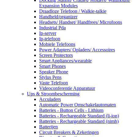
Docking Station/ Cradles/ Holders/ Wallmount/
Expansion Modules
Draadloze Telefoon / Walkie-talkie
Handheld/organizer
Headsets/ Handset/ Handfrees/ Microfoons
Industrial Pda
Ip-server
Ip-telefoon
Mobiele Telefoons
Power Adapters/ Opladers/ Accessoires
Screen Protectors
Smart Appliances/wearable
Smart Phones
Speaker Phone
Stylus Pens
Vaste Telefoon
Videoconferentie Apparatuur
Ups & Stroombescherming
Acculaders
Automatic Power Omschakelautomaten
Batteries - Button Cells - Lithium
Batteries - Rechargeable Standard (li-ion)
Batteries - Rechargeable Standard (nimh)
Batterijen
Circuit Breakers & Zekeringen