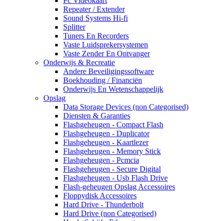
Pc Videokaart
Repeater / Extender
Sound Systems Hi-fi
Splitter
Tuners En Recorders
Vaste Luidsprekersystemen
Vaste Zender En Ontvanger
Onderwijs & Recreatie
Andere Beveiligingssoftware
Boekhouding / Financiën
Onderwijs En Wetenschappelijk
Opslag
Data Storage Devices (non Categorised)
Diensten & Garanties
Flashgeheugen - Compact Flash
Flashgeheugen - Duplicator
Flashgeheugen - Kaartlezer
Flashgeheugen - Memory Stick
Flashgeheugen - Pcmcia
Flashgeheugen - Secure Digital
Flashgeheugen - Usb Flash Drive
Flash-geheugen Opslag Accessoires
Floppydisk Accessoires
Hard Drive - Thunderbolt
Hard Drive (non Categorised)