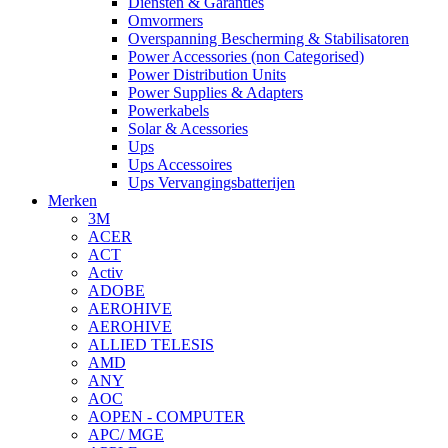
Diensten & Garanties
Omvormers
Overspanning Bescherming & Stabilisatoren
Power Accessories (non Categorised)
Power Distribution Units
Power Supplies & Adapters
Powerkabels
Solar & Acessories
Ups
Ups Accessoires
Ups Vervangingsbatterijen
Merken
3M
ACER
ACT
Activ
ADOBE
AEROHIVE
AEROHIVE
ALLIED TELESIS
AMD
ANY
AOC
AOPEN - COMPUTER
APC/ MGE