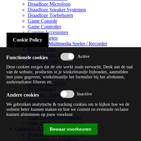
Draadloze Microfoon
Draadloze Speaker Systemen
Draadloze Toebehoren
Game Console
Game Controller
Gaming Accessoires
Geluidskaarten
Cookie Policy
Handheld Multimedia Speler / Recorder
Headsets Vast
Home Theater Systems
Functionele cookies
Microfoon Vast
Multimedia Consoles
Deze cookies zorgen dat de site werkt zoals verwacht; Denk aan de taal
Multimedia Mixer / Versterker
van de website, producten in je winkelmandje bijhouden, aanmelden
met jouw gegevens, winkelmandje het formulier bij het afrekenen,
Multimedia Productie
zoekresultaten filteren etc.
Optical Disk Drive
Pc Videokaart
Repeater / Extender
Andere cookies
Sound Systems Hi-fi
We gebruiken analytische & tracking cookies om te kijken hoe we de
Splitter
website beter kunnen maken en hoe we content en eventuele reclame
Tuners En Recorders
kunnen afstemmen op jouw voorkeur.
Vaste Luidsprekersystemen
Vaste Zender En Ontvanger
Onderwijs & Recreatie
Bewaar voorkeuren
Andere Beveiligingssoftware
Boekhouding / Financiën