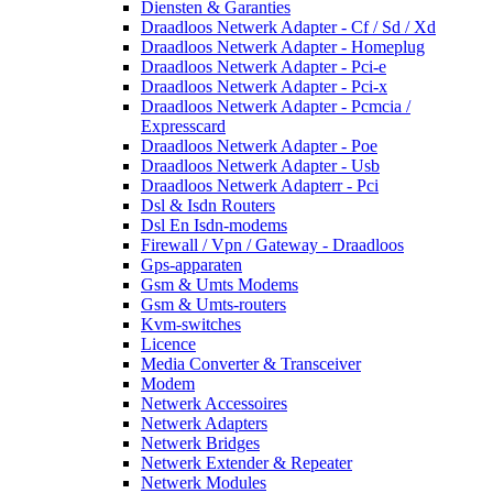
Diensten & Garanties
Draadloos Netwerk Adapter - Cf / Sd / Xd
Draadloos Netwerk Adapter - Homeplug
Draadloos Netwerk Adapter - Pci-e
Draadloos Netwerk Adapter - Pci-x
Draadloos Netwerk Adapter - Pcmcia /
Expresscard
Draadloos Netwerk Adapter - Poe
Draadloos Netwerk Adapter - Usb
Draadloos Netwerk Adapterr - Pci
Dsl & Isdn Routers
Dsl En Isdn-modems
Firewall / Vpn / Gateway - Draadloos
Gps-apparaten
Gsm & Umts Modems
Gsm & Umts-routers
Kvm-switches
Licence
Media Converter & Transceiver
Modem
Netwerk Accessoires
Netwerk Adapters
Netwerk Bridges
Netwerk Extender & Repeater
Netwerk Modules