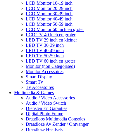
LCD Monitor 10-19 inch
LCD Monitor 20-29 inch
LCD Monitor 30-39 inch
LCD Monitor 40-49 inch
LCD Monitor 50-59 inch
LCD Monitor 60 inch en groter
LCD TV 40 inch en groter
LED TV 29 inch en kleiner
LED TV 30-39 inch
LED TV 40-49 inch
LED TV 50-59 inch
LED TV 60 inch en groter
Monitor (non Categorised)
Monitor Accessoires
Smart Display
Smart Tv
Tv Accessoires
Multimedia & Games
Audio / Video Accessories
Audio / Video Switch
Diensten En Garanties
Digital Photo Frame
Draadloos Multimedia Consoles
Draadloze Av Zender / Ontvanger
Draadloze Headsets