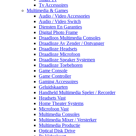
Tv Accessoires
Multimedia & Games
Audio / Video Accessories
Audio / Video Switch
Diensten En Garanties
Digital Photo Frame
Draadloos Multimedia Consoles
Draadloze Av Zender / Ontvanger
Draadloze Headsets
Draadloze Microfoon
Draadloze Speaker Systemen
Draadloze Toebehoren
Game Console
Game Controller
Gaming Accessoires
Geluidskaarten
Handheld Multimedia Speler / Recorder
Headsets Vast
Home Theater Systems
Microfoon Vast
Multimedia Consoles
Multimedia Mixer / Versterker
Multimedia Productie
Optical Disk Drive