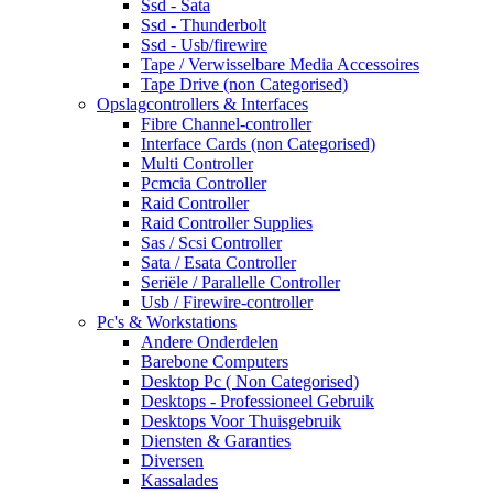
Ssd - Sata
Ssd - Thunderbolt
Ssd - Usb/firewire
Tape / Verwisselbare Media Accessoires
Tape Drive (non Categorised)
Opslagcontrollers & Interfaces
Fibre Channel-controller
Interface Cards (non Categorised)
Multi Controller
Pcmcia Controller
Raid Controller
Raid Controller Supplies
Sas / Scsi Controller
Sata / Esata Controller
Seriële / Parallelle Controller
Usb / Firewire-controller
Pc's & Workstations
Andere Onderdelen
Barebone Computers
Desktop Pc ( Non Categorised)
Desktops - Professioneel Gebruik
Desktops Voor Thuisgebruik
Diensten & Garanties
Diversen
Kassalades