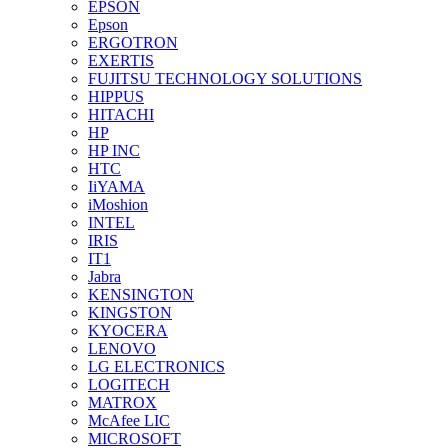
EPSON
Epson
ERGOTRON
EXERTIS
FUJITSU TECHNOLOGY SOLUTIONS
HIPPUS
HITACHI
HP
HP INC
HTC
IiYAMA
iMoshion
INTEL
IRIS
IT1
Jabra
KENSINGTON
KINGSTON
KYOCERA
LENOVO
LG ELECTRONICS
LOGITECH
MATROX
McAfee LIC
MICROSOFT