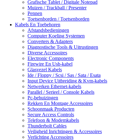
Grafische Tablet / Digitale Notepad
Muizen / Trackball / Presenter
Pennen
Toetsenborden / Toetsenborden
Kabels En Toebehoren
Afstandsbedieningen
Computer Koeling Systemen
Converters & Adapters
Diagnostische Tools & Uitrustingen
Diverse Accessoires
Electronic Components
Firewire En Usb-kabel
Glasvezel Kabels
Ide / Floppy / Scsi / Sas / Sata / Esata
Input Device Uitbreiding & Kvm-kabels
Netwerken Ethernet-kabels
Parallel / Serieel / Console Kabels
Pc-behuizingen
Rekken En Montage Accessoires
Schoonmaak Producten
Secure Access Controls
Telefoon & Modemkabels
Thunderbolt Cables
Veiligheid Inrichtingen & Accessoires
Verlichting Accessoires