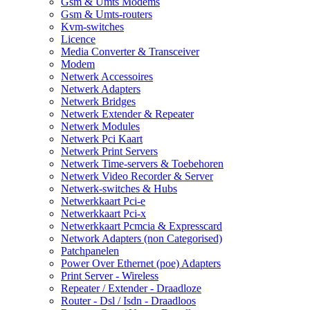
Gsm & Umts Modems
Gsm & Umts-routers
Kvm-switches
Licence
Media Converter & Transceiver
Modem
Netwerk Accessoires
Netwerk Adapters
Netwerk Bridges
Netwerk Extender & Repeater
Netwerk Modules
Netwerk Pci Kaart
Netwerk Print Servers
Netwerk Time-servers & Toebehoren
Netwerk Video Recorder & Server
Netwerk-switches & Hubs
Netwerkkaart Pci-e
Netwerkkaart Pci-x
Netwerkkaart Pcmcia & Expresscard
Network Adapters (non Categorised)
Patchpanelen
Power Over Ethernet (poe) Adapters
Print Server - Wireless
Repeater / Extender - Draadloze
Router - Dsl / Isdn - Draadloos