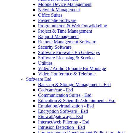
Mobile Device Management
Netwerk Management
Office Suites
Presentatie Software
Programmeren & Web Ontwikkeling
Project & Time Management
Rapport Management
Remote Management Software
Security Software
Software Firewalls En Gateways
Software Licensing & Service
Utilities
Video / Audio Opname En Montage
Video Conference & Telefonie
Software Esd
Back-up & Storage Management - Esd
Cad/cam/cae - Esd
Communication Suites - Esd
Education & Scientific/edutainment - Esd
Emulation/virtualization - Esd
Encryption Software - Esd
Firewall/gateways - Esd
Internet/web Filtering - Esd
Intrusion Detection - Esd
Language/web Development & Plug-ins - Esd