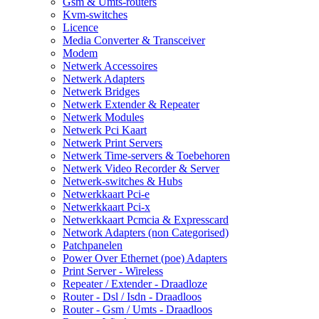
Gsm & Umts-routers
Kvm-switches
Licence
Media Converter & Transceiver
Modem
Netwerk Accessoires
Netwerk Adapters
Netwerk Bridges
Netwerk Extender & Repeater
Netwerk Modules
Netwerk Pci Kaart
Netwerk Print Servers
Netwerk Time-servers & Toebehoren
Netwerk Video Recorder & Server
Netwerk-switches & Hubs
Netwerkkaart Pci-e
Netwerkkaart Pci-x
Netwerkkaart Pcmcia & Expresscard
Network Adapters (non Categorised)
Patchpanelen
Power Over Ethernet (poe) Adapters
Print Server - Wireless
Repeater / Extender - Draadloze
Router - Dsl / Isdn - Draadloos
Router - Gsm / Umts - Draadloos