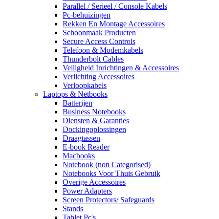
Parallel / Serieel / Console Kabels
Pc-behuizingen
Rekken En Montage Accessoires
Schoonmaak Producten
Secure Access Controls
Telefoon & Modemkabels
Thunderbolt Cables
Veiligheid Inrichtingen & Accessoires
Verlichting Accessoires
Verloopkabels
Laptops & Netbooks
Batterijen
Business Notebooks
Diensten & Garanties
Dockingoplossingen
Draagtassen
E-book Reader
Macbooks
Notebook (non Categorised)
Notebooks Voor Thuis Gebruik
Overige Accessoires
Power Adapters
Screen Protectors/ Safeguards
Stands
Tablet Pc's