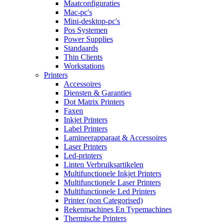
Maatconfiguraties
Mac-pc's
Mini-desktop-pc's
Pos Systemen
Power Supplies
Standaards
Thin Clients
Workstations
Printers
Accessoires
Diensten & Garanties
Dot Matrix Printers
Faxen
Inkjet Printers
Label Printers
Lamineerapparaat & Accessoires
Laser Printers
Led-printers
Linten Verbruiksartikelen
Multifunctionele Inkjet Printers
Multifunctionele Laser Printers
Multifunctionele Led Printers
Printer (non Categorised)
Rekenmachines En Typemachines
Thermische Printers