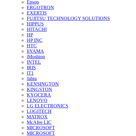
Epson
ERGOTRON
EXERTIS
FUJITSU TECHNOLOGY SOLUTIONS
HIPPUS
HITACHI
HP
HP INC
HTC
IiYAMA
iMoshion
INTEL
IRIS
IT1
Jabra
KENSINGTON
KINGSTON
KYOCERA
LENOVO
LG ELECTRONICS
LOGITECH
MATROX
McAfee LIC
MICROSOFT
MICROSOFT