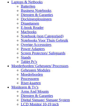
Laptops & Netbooks
Batterijen
Business Notebooks
Diensten & Garanties
Dockingoplossingen
Draagtassen
E-book Reader
Macbooks
Notebook (non Categorised)
Notebooks Voor Thuis Gebruik
Overige Accessoires
Power Adapters
Screen Protectors/ Safeguards
Stands
Tablet Pc's
Moederborden/ Geheugen/ Processors
Geheugen Modules
Moederborden
Processoren
Riser-kaarten
Monitoren & Tv’s
Arms And Mounts
Diensten & Garanties
Digital Signage/ Signage System
LCD Monitor 10-19 inch