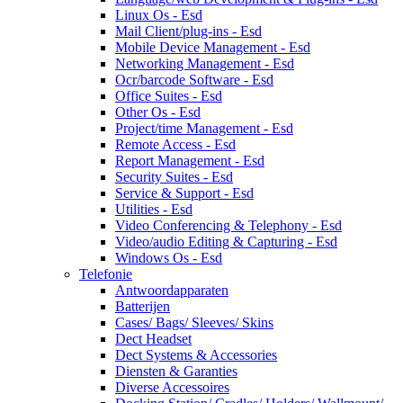
Linux Os - Esd
Mail Client/plug-ins - Esd
Mobile Device Management - Esd
Networking Management - Esd
Ocr/barcode Software - Esd
Office Suites - Esd
Other Os - Esd
Project/time Management - Esd
Remote Access - Esd
Report Management - Esd
Security Suites - Esd
Service & Support - Esd
Utilities - Esd
Video Conferencing & Telephony - Esd
Video/audio Editing & Capturing - Esd
Windows Os - Esd
Telefonie
Antwoordapparaten
Batterijen
Cases/ Bags/ Sleeves/ Skins
Dect Headset
Dect Systems & Accessories
Diensten & Garanties
Diverse Accessoires