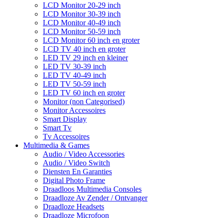
LCD Monitor 20-29 inch
LCD Monitor 30-39 inch
LCD Monitor 40-49 inch
LCD Monitor 50-59 inch
LCD Monitor 60 inch en groter
LCD TV 40 inch en groter
LED TV 29 inch en kleiner
LED TV 30-39 inch
LED TV 40-49 inch
LED TV 50-59 inch
LED TV 60 inch en groter
Monitor (non Categorised)
Monitor Accessoires
Smart Display
Smart Tv
Tv Accessoires
Multimedia & Games
Audio / Video Accessories
Audio / Video Switch
Diensten En Garanties
Digital Photo Frame
Draadloos Multimedia Consoles
Draadloze Av Zender / Ontvanger
Draadloze Headsets
Draadloze Microfoon