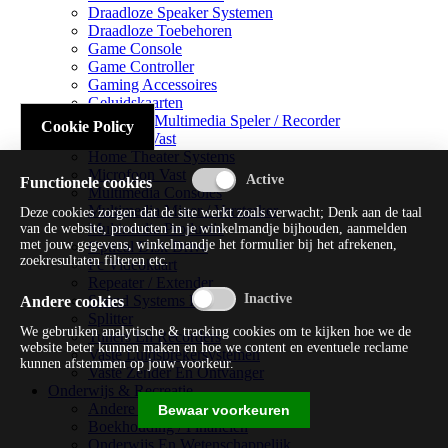
Draadloze Speaker Systemen
Draadloze Toebehoren
Game Console
Game Controller
Gaming Accessoires
Geluidskaarten
Handheld Multimedia Speler / Recorder
Cookie Policy
Headsets Vast
Home Theater Systems
Microfoon Vast
Functionele cookies
Multimedia Consoles
Multimedia Mixer / Versterker
Deze cookies zorgen dat de site werkt zoals verwacht; Denk aan de taal
Multimedia Productie
van de website, producten in je winkelmandje bijhouden, aanmelden
met jouw gegevens, winkelmandje het formulier bij het afrekenen,
Optical Disk Drive
zoekresultaten filteren etc.
Pc Videokaart
Repeater / Extender
Sound Systems Hi-fi
Andere cookies
Splitter
We gebruiken analytische & tracking cookies om te kijken hoe we de
Tuners En Recorders
website beter kunnen maken en hoe we content en eventuele reclame
Vaste Luidsprekersystemen
kunnen afstemmen op jouw voorkeur.
Vaste Zender En Ontvanger
Onderwijs & Recreatie
Andere Beveiligingssoftware
Bewaar voorkeuren
Boekhouding / Financiën
Onderwijs En Wetenschappelijk