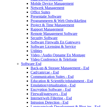
Mobile Device Management
Netwerk Management
Office Suites
Presentatie Software
Programmeren & Web Ontwikkeling
Project & Time Management
Rapport Management
Remote Management Software
Security Software
Software Firewalls En Gateways
Software Licensing & Service
Utilities
Video / Audio Opname En Montage
Video Conference & Telefonie
Software Esd
Back-up & Storage Management - Esd
Cad/cam/cae - Esd
Communication Suites - Esd
Education & Scientific/edutainment - Esd
Emulation/virtualization - Esd
Encryption Software - Esd
Firewall/gateways - Esd
Internet/web Filtering - Esd
Intrusion Detection - Esd
Language/web Development & Plug-ins - Esd