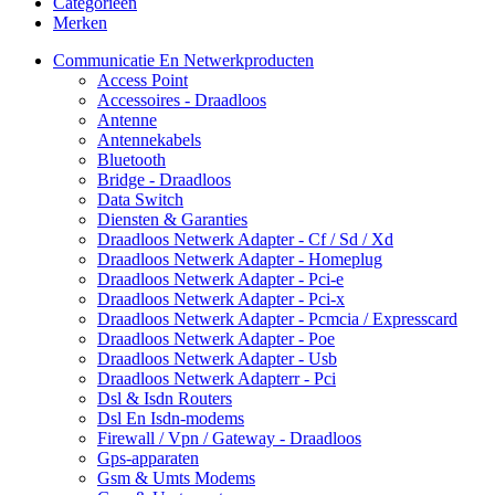
Categorieën
Merken
Communicatie En Netwerkproducten
Access Point
Accessoires - Draadloos
Antenne
Antennekabels
Bluetooth
Bridge - Draadloos
Data Switch
Diensten & Garanties
Draadloos Netwerk Adapter - Cf / Sd / Xd
Draadloos Netwerk Adapter - Homeplug
Draadloos Netwerk Adapter - Pci-e
Draadloos Netwerk Adapter - Pci-x
Draadloos Netwerk Adapter - Pcmcia / Expresscard
Draadloos Netwerk Adapter - Poe
Draadloos Netwerk Adapter - Usb
Draadloos Netwerk Adapterr - Pci
Dsl & Isdn Routers
Dsl En Isdn-modems
Firewall / Vpn / Gateway - Draadloos
Gps-apparaten
Gsm & Umts Modems