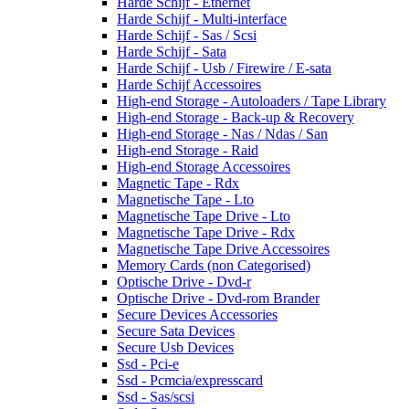
Harde Schijf - Ethernet
Harde Schijf - Multi-interface
Harde Schijf - Sas / Scsi
Harde Schijf - Sata
Harde Schijf - Usb / Firewire / E-sata
Harde Schijf Accessoires
High-end Storage - Autoloaders / Tape Library
High-end Storage - Back-up & Recovery
High-end Storage - Nas / Ndas / San
High-end Storage - Raid
High-end Storage Accessoires
Magnetic Tape - Rdx
Magnetische Tape - Lto
Magnetische Tape Drive - Lto
Magnetische Tape Drive - Rdx
Magnetische Tape Drive Accessoires
Memory Cards (non Categorised)
Optische Drive - Dvd-r
Optische Drive - Dvd-rom Brander
Secure Devices Accessories
Secure Sata Devices
Secure Usb Devices
Ssd - Pci-e
Ssd - Pcmcia/expresscard
Ssd - Sas/scsi