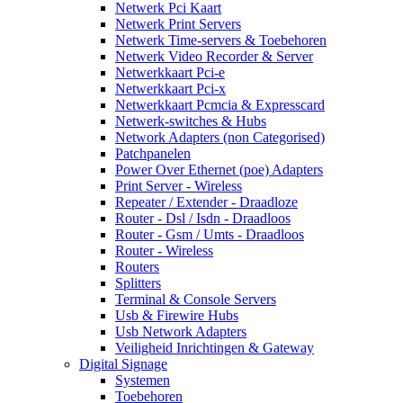
Netwerk Pci Kaart
Netwerk Print Servers
Netwerk Time-servers & Toebehoren
Netwerk Video Recorder & Server
Netwerkkaart Pci-e
Netwerkkaart Pci-x
Netwerkkaart Pcmcia & Expresscard
Netwerk-switches & Hubs
Network Adapters (non Categorised)
Patchpanelen
Power Over Ethernet (poe) Adapters
Print Server - Wireless
Repeater / Extender - Draadloze
Router - Dsl / Isdn - Draadloos
Router - Gsm / Umts - Draadloos
Router - Wireless
Routers
Splitters
Terminal & Console Servers
Usb & Firewire Hubs
Usb Network Adapters
Veiligheid Inrichtingen & Gateway
Digital Signage
Systemen
Toebehoren