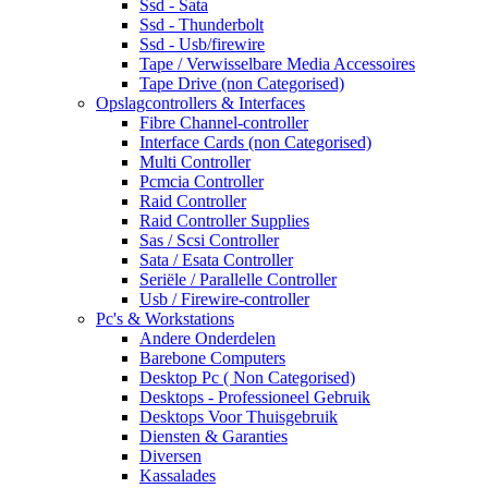
Ssd - Sata
Ssd - Thunderbolt
Ssd - Usb/firewire
Tape / Verwisselbare Media Accessoires
Tape Drive (non Categorised)
Opslagcontrollers & Interfaces
Fibre Channel-controller
Interface Cards (non Categorised)
Multi Controller
Pcmcia Controller
Raid Controller
Raid Controller Supplies
Sas / Scsi Controller
Sata / Esata Controller
Seriële / Parallelle Controller
Usb / Firewire-controller
Pc's & Workstations
Andere Onderdelen
Barebone Computers
Desktop Pc ( Non Categorised)
Desktops - Professioneel Gebruik
Desktops Voor Thuisgebruik
Diensten & Garanties
Diversen
Kassalades