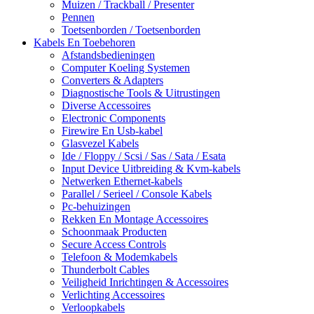
Muizen / Trackball / Presenter
Pennen
Toetsenborden / Toetsenborden
Kabels En Toebehoren
Afstandsbedieningen
Computer Koeling Systemen
Converters & Adapters
Diagnostische Tools & Uitrustingen
Diverse Accessoires
Electronic Components
Firewire En Usb-kabel
Glasvezel Kabels
Ide / Floppy / Scsi / Sas / Sata / Esata
Input Device Uitbreiding & Kvm-kabels
Netwerken Ethernet-kabels
Parallel / Serieel / Console Kabels
Pc-behuizingen
Rekken En Montage Accessoires
Schoonmaak Producten
Secure Access Controls
Telefoon & Modemkabels
Thunderbolt Cables
Veiligheid Inrichtingen & Accessoires
Verlichting Accessoires
Verloopkabels