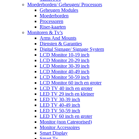
Moederborden/ Geheugen/ Processors
Geheugen Modules
Moederborden
Processoren
Riser-kaarten
Monitoren & Tv’s
Arms And Mounts
Diensten & Garanties
Digital Signage/ Signage System
LCD Monitor 10-19 inch
LCD Monitor 20-29 inch
LCD Monitor 30-39 inch
LCD Monitor 40-49 inch
LCD Monitor 50-59 inch
LCD Monitor 60 inch en groter
LCD TV 40 inch en groter
LED TV 29 inch en kleiner
LED TV 30-39 inch
LED TV 40-49 inch
LED TV 50-59 inch
LED TV 60 inch en groter
Monitor (non Categorised)
Monitor Accessoires
Smart Display
Smart Tv