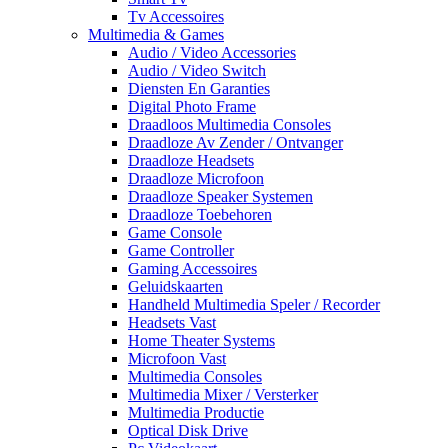
Tv Accessoires
Multimedia & Games
Audio / Video Accessories
Audio / Video Switch
Diensten En Garanties
Digital Photo Frame
Draadloos Multimedia Consoles
Draadloze Av Zender / Ontvanger
Draadloze Headsets
Draadloze Microfoon
Draadloze Speaker Systemen
Draadloze Toebehoren
Game Console
Game Controller
Gaming Accessoires
Geluidskaarten
Handheld Multimedia Speler / Recorder
Headsets Vast
Home Theater Systems
Microfoon Vast
Multimedia Consoles
Multimedia Mixer / Versterker
Multimedia Productie
Optical Disk Drive