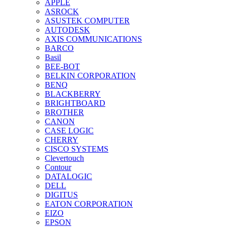
APPLE
ASROCK
ASUSTEK COMPUTER
AUTODESK
AXIS COMMUNICATIONS
BARCO
Basil
BEE-BOT
BELKIN CORPORATION
BENQ
BLACKBERRY
BRIGHTBOARD
BROTHER
CANON
CASE LOGIC
CHERRY
CISCO SYSTEMS
Clevertouch
Contour
DATALOGIC
DELL
DIGITUS
EATON CORPORATION
EIZO
EPSON