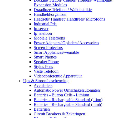
Docking Station/ Cradles/ Holders/ Wallmount/
Expansion Modules
Draadloze Telefoon / Walkie-talkie
Handheld/organizer
Headsets/ Handset/ Handfrees/ Microfoons
Industrial Pda
Ip-server
Ip-telefoon
Mobiele Telefoons
Power Adapters/ Opladers/ Accessoires
Screen Protectors
Smart Appliances/wearable
Smart Phones
Speaker Phone
Stylus Pens
Vaste Telefoon
Videoconferentie Apparatuur
Ups & Stroombescherming
Acculaders
Automatic Power Omschakelautomaten
Batteries - Button Cells - Lithium
Batteries - Rechargeable Standard (li-ion)
Batteries - Rechargeable Standard (nimh)
Batterijen
Circuit Breakers & Zekeringen