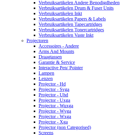
Verbruiksartikelen Andere Benodigdheden
Verbruiksartikelen Drum & Fuser Units
Verbruiksartikelen Inkt
Verbruiksartikelen Papers & Labels
Verbruiksartikelen Tapecartridges
Verbruiksartikelen Tonercartridges
Verbruiksartikelen Vaste Inkt
Projectoren
Accessoires - Andere
Arms And Mounts
Draagtassen
Garantie & Service
Interactive Pen/ Pointer
Lampen
Lenzen
Projector - Hd
Projector - Svga
Projector - Uhd
Projector - Uxga
Projector - Wuxga
Projector - Wvga
Projector - Wxga
Projector - Xga
Projector (non Categorised)
Screens