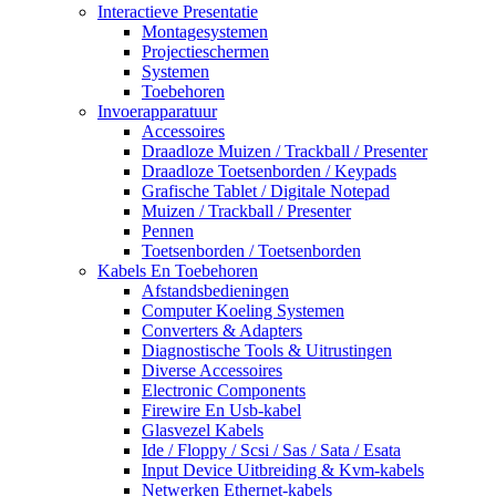
Interactieve Presentatie
Montagesystemen
Projectieschermen
Systemen
Toebehoren
Invoerapparatuur
Accessoires
Draadloze Muizen / Trackball / Presenter
Draadloze Toetsenborden / Keypads
Grafische Tablet / Digitale Notepad
Muizen / Trackball / Presenter
Pennen
Toetsenborden / Toetsenborden
Kabels En Toebehoren
Afstandsbedieningen
Computer Koeling Systemen
Converters & Adapters
Diagnostische Tools & Uitrustingen
Diverse Accessoires
Electronic Components
Firewire En Usb-kabel
Glasvezel Kabels
Ide / Floppy / Scsi / Sas / Sata / Esata
Input Device Uitbreiding & Kvm-kabels
Netwerken Ethernet-kabels