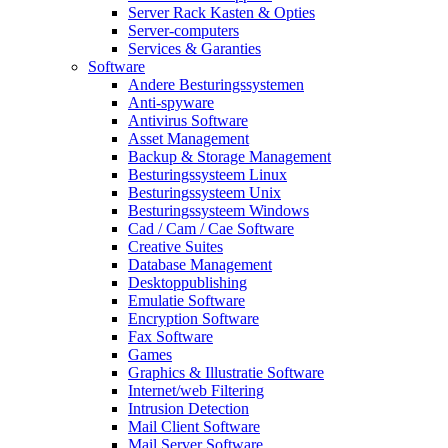
Server Rack Kasten & Opties
Server-computers
Services & Garanties
Software
Andere Besturingssystemen
Anti-spyware
Antivirus Software
Asset Management
Backup & Storage Management
Besturingssysteem Linux
Besturingssysteem Unix
Besturingssysteem Windows
Cad / Cam / Cae Software
Creative Suites
Database Management
Desktoppublishing
Emulatie Software
Encryption Software
Fax Software
Games
Graphics & Illustratie Software
Internet/web Filtering
Intrusion Detection
Mail Client Software
Mail Server Software