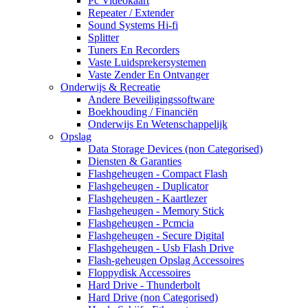
Pc Videokaart
Repeater / Extender
Sound Systems Hi-fi
Splitter
Tuners En Recorders
Vaste Luidsprekersystemen
Vaste Zender En Ontvanger
Onderwijs & Recreatie
Andere Beveiligingssoftware
Boekhouding / Financiën
Onderwijs En Wetenschappelijk
Opslag
Data Storage Devices (non Categorised)
Diensten & Garanties
Flashgeheugen - Compact Flash
Flashgeheugen - Duplicator
Flashgeheugen - Kaartlezer
Flashgeheugen - Memory Stick
Flashgeheugen - Pcmcia
Flashgeheugen - Secure Digital
Flashgeheugen - Usb Flash Drive
Flash-geheugen Opslag Accessoires
Floppydisk Accessoires
Hard Drive - Thunderbolt
Hard Drive (non Categorised)