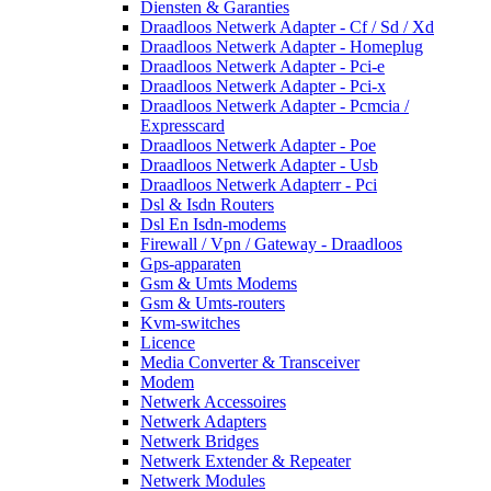
Diensten & Garanties
Draadloos Netwerk Adapter - Cf / Sd / Xd
Draadloos Netwerk Adapter - Homeplug
Draadloos Netwerk Adapter - Pci-e
Draadloos Netwerk Adapter - Pci-x
Draadloos Netwerk Adapter - Pcmcia /
Expresscard
Draadloos Netwerk Adapter - Poe
Draadloos Netwerk Adapter - Usb
Draadloos Netwerk Adapterr - Pci
Dsl & Isdn Routers
Dsl En Isdn-modems
Firewall / Vpn / Gateway - Draadloos
Gps-apparaten
Gsm & Umts Modems
Gsm & Umts-routers
Kvm-switches
Licence
Media Converter & Transceiver
Modem
Netwerk Accessoires
Netwerk Adapters
Netwerk Bridges
Netwerk Extender & Repeater
Netwerk Modules