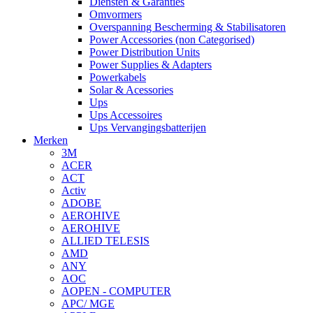
Diensten & Garanties
Omvormers
Overspanning Bescherming & Stabilisatoren
Power Accessories (non Categorised)
Power Distribution Units
Power Supplies & Adapters
Powerkabels
Solar & Acessories
Ups
Ups Accessoires
Ups Vervangingsbatterijen
Merken
3M
ACER
ACT
Activ
ADOBE
AEROHIVE
AEROHIVE
ALLIED TELESIS
AMD
ANY
AOC
AOPEN - COMPUTER
APC/ MGE