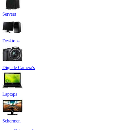
Servers
Desktops
Digitale Camera's
Laptops
Schermen