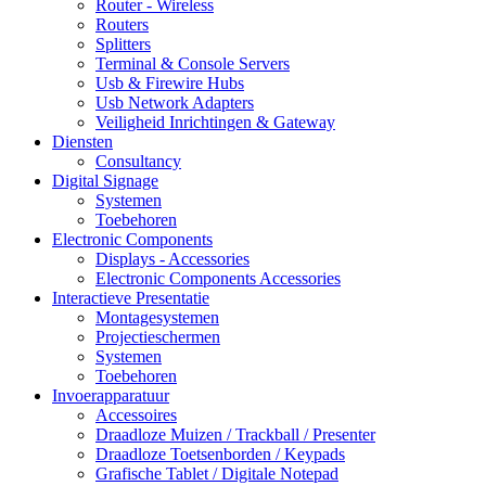
Router - Wireless
Routers
Splitters
Terminal & Console Servers
Usb & Firewire Hubs
Usb Network Adapters
Veiligheid Inrichtingen & Gateway
Diensten
Consultancy
Digital Signage
Systemen
Toebehoren
Electronic Components
Displays - Accessories
Electronic Components Accessories
Interactieve Presentatie
Montagesystemen
Projectieschermen
Systemen
Toebehoren
Invoerapparatuur
Accessoires
Draadloze Muizen / Trackball / Presenter
Draadloze Toetsenborden / Keypads
Grafische Tablet / Digitale Notepad