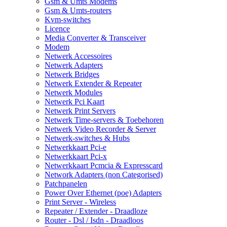
Gsm & Umts Modems
Gsm & Umts-routers
Kvm-switches
Licence
Media Converter & Transceiver
Modem
Netwerk Accessoires
Netwerk Adapters
Netwerk Bridges
Netwerk Extender & Repeater
Netwerk Modules
Netwerk Pci Kaart
Netwerk Print Servers
Netwerk Time-servers & Toebehoren
Netwerk Video Recorder & Server
Netwerk-switches & Hubs
Netwerkkaart Pci-e
Netwerkkaart Pci-x
Netwerkkaart Pcmcia & Expresscard
Network Adapters (non Categorised)
Patchpanelen
Power Over Ethernet (poe) Adapters
Print Server - Wireless
Repeater / Extender - Draadloze
Router - Dsl / Isdn - Draadloos