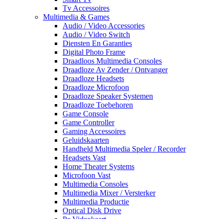
Tv Accessoires
Multimedia & Games
Audio / Video Accessories
Audio / Video Switch
Diensten En Garanties
Digital Photo Frame
Draadloos Multimedia Consoles
Draadloze Av Zender / Ontvanger
Draadloze Headsets
Draadloze Microfoon
Draadloze Speaker Systemen
Draadloze Toebehoren
Game Console
Game Controller
Gaming Accessoires
Geluidskaarten
Handheld Multimedia Speler / Recorder
Headsets Vast
Home Theater Systems
Microfoon Vast
Multimedia Consoles
Multimedia Mixer / Versterker
Multimedia Productie
Optical Disk Drive