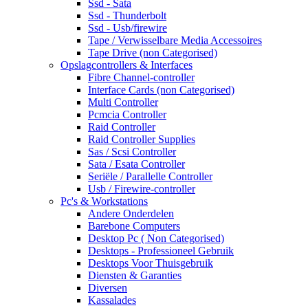
Ssd - Sata
Ssd - Thunderbolt
Ssd - Usb/firewire
Tape / Verwisselbare Media Accessoires
Tape Drive (non Categorised)
Opslagcontrollers & Interfaces
Fibre Channel-controller
Interface Cards (non Categorised)
Multi Controller
Pcmcia Controller
Raid Controller
Raid Controller Supplies
Sas / Scsi Controller
Sata / Esata Controller
Seriële / Parallelle Controller
Usb / Firewire-controller
Pc's & Workstations
Andere Onderdelen
Barebone Computers
Desktop Pc ( Non Categorised)
Desktops - Professioneel Gebruik
Desktops Voor Thuisgebruik
Diensten & Garanties
Diversen
Kassalades