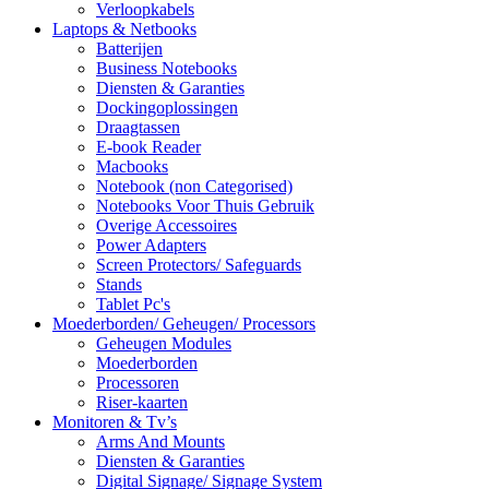
Verloopkabels
Laptops & Netbooks
Batterijen
Business Notebooks
Diensten & Garanties
Dockingoplossingen
Draagtassen
E-book Reader
Macbooks
Notebook (non Categorised)
Notebooks Voor Thuis Gebruik
Overige Accessoires
Power Adapters
Screen Protectors/ Safeguards
Stands
Tablet Pc's
Moederborden/ Geheugen/ Processors
Geheugen Modules
Moederborden
Processoren
Riser-kaarten
Monitoren & Tv’s
Arms And Mounts
Diensten & Garanties
Digital Signage/ Signage System