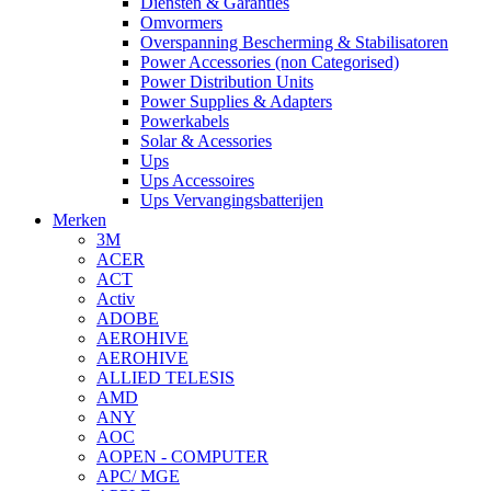
Diensten & Garanties
Omvormers
Overspanning Bescherming & Stabilisatoren
Power Accessories (non Categorised)
Power Distribution Units
Power Supplies & Adapters
Powerkabels
Solar & Acessories
Ups
Ups Accessoires
Ups Vervangingsbatterijen
Merken
3M
ACER
ACT
Activ
ADOBE
AEROHIVE
AEROHIVE
ALLIED TELESIS
AMD
ANY
AOC
AOPEN - COMPUTER
APC/ MGE