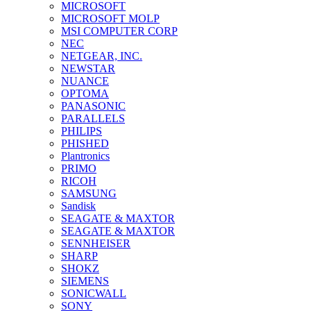
MICROSOFT
MICROSOFT MOLP
MSI COMPUTER CORP
NEC
NETGEAR, INC.
NEWSTAR
NUANCE
OPTOMA
PANASONIC
PARALLELS
PHILIPS
PHISHED
Plantronics
PRIMO
RICOH
SAMSUNG
Sandisk
SEAGATE & MAXTOR
SEAGATE & MAXTOR
SENNHEISER
SHARP
SHOKZ
SIEMENS
SONICWALL
SONY