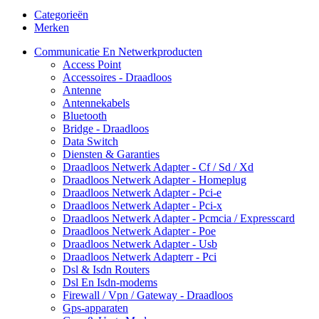
Categorieën
Merken
Communicatie En Netwerkproducten
Access Point
Accessoires - Draadloos
Antenne
Antennekabels
Bluetooth
Bridge - Draadloos
Data Switch
Diensten & Garanties
Draadloos Netwerk Adapter - Cf / Sd / Xd
Draadloos Netwerk Adapter - Homeplug
Draadloos Netwerk Adapter - Pci-e
Draadloos Netwerk Adapter - Pci-x
Draadloos Netwerk Adapter - Pcmcia / Expresscard
Draadloos Netwerk Adapter - Poe
Draadloos Netwerk Adapter - Usb
Draadloos Netwerk Adapterr - Pci
Dsl & Isdn Routers
Dsl En Isdn-modems
Firewall / Vpn / Gateway - Draadloos
Gps-apparaten