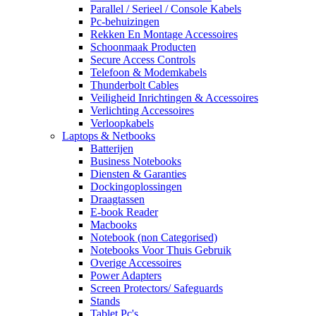
Parallel / Serieel / Console Kabels
Pc-behuizingen
Rekken En Montage Accessoires
Schoonmaak Producten
Secure Access Controls
Telefoon & Modemkabels
Thunderbolt Cables
Veiligheid Inrichtingen & Accessoires
Verlichting Accessoires
Verloopkabels
Laptops & Netbooks
Batterijen
Business Notebooks
Diensten & Garanties
Dockingoplossingen
Draagtassen
E-book Reader
Macbooks
Notebook (non Categorised)
Notebooks Voor Thuis Gebruik
Overige Accessoires
Power Adapters
Screen Protectors/ Safeguards
Stands
Tablet Pc's