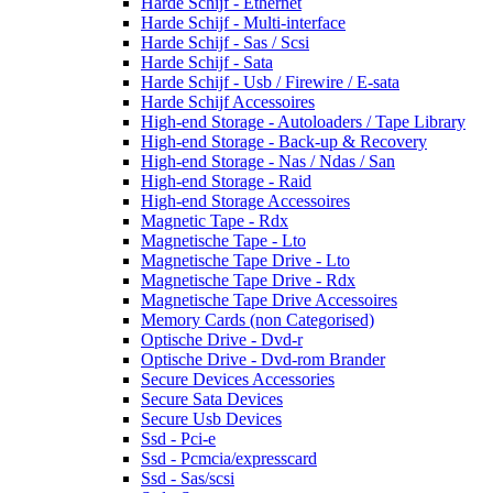
Harde Schijf - Ethernet
Harde Schijf - Multi-interface
Harde Schijf - Sas / Scsi
Harde Schijf - Sata
Harde Schijf - Usb / Firewire / E-sata
Harde Schijf Accessoires
High-end Storage - Autoloaders / Tape Library
High-end Storage - Back-up & Recovery
High-end Storage - Nas / Ndas / San
High-end Storage - Raid
High-end Storage Accessoires
Magnetic Tape - Rdx
Magnetische Tape - Lto
Magnetische Tape Drive - Lto
Magnetische Tape Drive - Rdx
Magnetische Tape Drive Accessoires
Memory Cards (non Categorised)
Optische Drive - Dvd-r
Optische Drive - Dvd-rom Brander
Secure Devices Accessories
Secure Sata Devices
Secure Usb Devices
Ssd - Pci-e
Ssd - Pcmcia/expresscard
Ssd - Sas/scsi