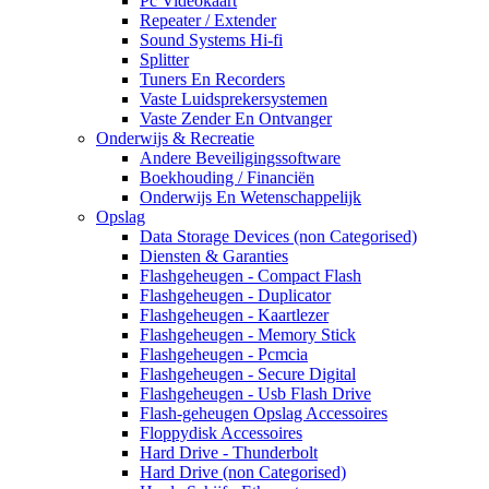
Pc Videokaart
Repeater / Extender
Sound Systems Hi-fi
Splitter
Tuners En Recorders
Vaste Luidsprekersystemen
Vaste Zender En Ontvanger
Onderwijs & Recreatie
Andere Beveiligingssoftware
Boekhouding / Financiën
Onderwijs En Wetenschappelijk
Opslag
Data Storage Devices (non Categorised)
Diensten & Garanties
Flashgeheugen - Compact Flash
Flashgeheugen - Duplicator
Flashgeheugen - Kaartlezer
Flashgeheugen - Memory Stick
Flashgeheugen - Pcmcia
Flashgeheugen - Secure Digital
Flashgeheugen - Usb Flash Drive
Flash-geheugen Opslag Accessoires
Floppydisk Accessoires
Hard Drive - Thunderbolt
Hard Drive (non Categorised)