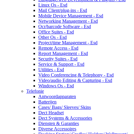
Linux Os - Esd
Mail Client/plug-ins - Esd
Mobile Device Management - Esd
Networking Management - Esd
Ocr/barcode Software - Esd
Office Suites - Esd
Other Os - Esd
Project/time Management - Esd
Remote Access - Esd
Report Management - Esd
Security Suites - Esd
Service & Support - Esd
Utilities - Esd
Video Conferencing & Telephony - Esd
Video/audio Editing & Capturing - Esd
Windows Os - Esd
Telefonie
Antwoordapparaten
Batterijen
Cases/ Bags/ Sleeves/ Skins
Dect Headset
Dect Systems & Accessories
Diensten & Garanties
Diverse Accessoires