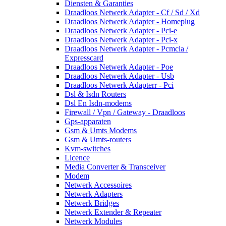
Diensten & Garanties
Draadloos Netwerk Adapter - Cf / Sd / Xd
Draadloos Netwerk Adapter - Homeplug
Draadloos Netwerk Adapter - Pci-e
Draadloos Netwerk Adapter - Pci-x
Draadloos Netwerk Adapter - Pcmcia /
Expresscard
Draadloos Netwerk Adapter - Poe
Draadloos Netwerk Adapter - Usb
Draadloos Netwerk Adapterr - Pci
Dsl & Isdn Routers
Dsl En Isdn-modems
Firewall / Vpn / Gateway - Draadloos
Gps-apparaten
Gsm & Umts Modems
Gsm & Umts-routers
Kvm-switches
Licence
Media Converter & Transceiver
Modem
Netwerk Accessoires
Netwerk Adapters
Netwerk Bridges
Netwerk Extender & Repeater
Netwerk Modules