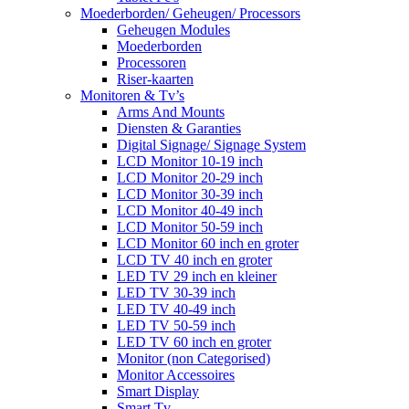
Moederborden/ Geheugen/ Processors
Geheugen Modules
Moederborden
Processoren
Riser-kaarten
Monitoren & Tv’s
Arms And Mounts
Diensten & Garanties
Digital Signage/ Signage System
LCD Monitor 10-19 inch
LCD Monitor 20-29 inch
LCD Monitor 30-39 inch
LCD Monitor 40-49 inch
LCD Monitor 50-59 inch
LCD Monitor 60 inch en groter
LCD TV 40 inch en groter
LED TV 29 inch en kleiner
LED TV 30-39 inch
LED TV 40-49 inch
LED TV 50-59 inch
LED TV 60 inch en groter
Monitor (non Categorised)
Monitor Accessoires
Smart Display
Smart Tv