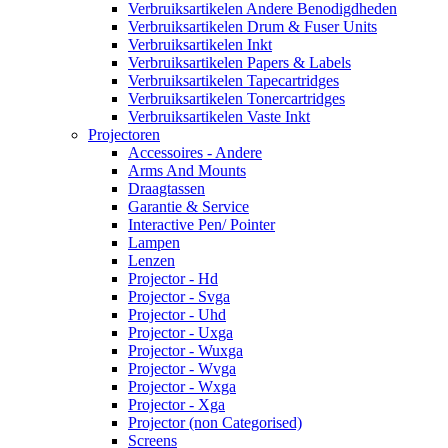
Verbruiksartikelen Andere Benodigdheden
Verbruiksartikelen Drum & Fuser Units
Verbruiksartikelen Inkt
Verbruiksartikelen Papers & Labels
Verbruiksartikelen Tapecartridges
Verbruiksartikelen Tonercartridges
Verbruiksartikelen Vaste Inkt
Projectoren
Accessoires - Andere
Arms And Mounts
Draagtassen
Garantie & Service
Interactive Pen/ Pointer
Lampen
Lenzen
Projector - Hd
Projector - Svga
Projector - Uhd
Projector - Uxga
Projector - Wuxga
Projector - Wvga
Projector - Wxga
Projector - Xga
Projector (non Categorised)
Screens