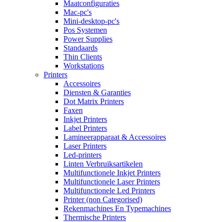
Maatconfiguraties
Mac-pc's
Mini-desktop-pc's
Pos Systemen
Power Supplies
Standaards
Thin Clients
Workstations
Printers
Accessoires
Diensten & Garanties
Dot Matrix Printers
Faxen
Inkjet Printers
Label Printers
Lamineerapparaat & Accessoires
Laser Printers
Led-printers
Linten Verbruiksartikelen
Multifunctionele Inkjet Printers
Multifunctionele Laser Printers
Multifunctionele Led Printers
Printer (non Categorised)
Rekenmachines En Typemachines
Thermische Printers