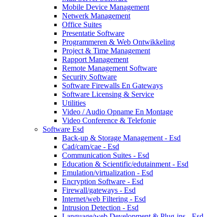
Mobile Device Management
Netwerk Management
Office Suites
Presentatie Software
Programmeren & Web Ontwikkeling
Project & Time Management
Rapport Management
Remote Management Software
Security Software
Software Firewalls En Gateways
Software Licensing & Service
Utilities
Video / Audio Opname En Montage
Video Conference & Telefonie
Software Esd
Back-up & Storage Management - Esd
Cad/cam/cae - Esd
Communication Suites - Esd
Education & Scientific/edutainment - Esd
Emulation/virtualization - Esd
Encryption Software - Esd
Firewall/gateways - Esd
Internet/web Filtering - Esd
Intrusion Detection - Esd
Language/web Development & Plug-ins - Esd