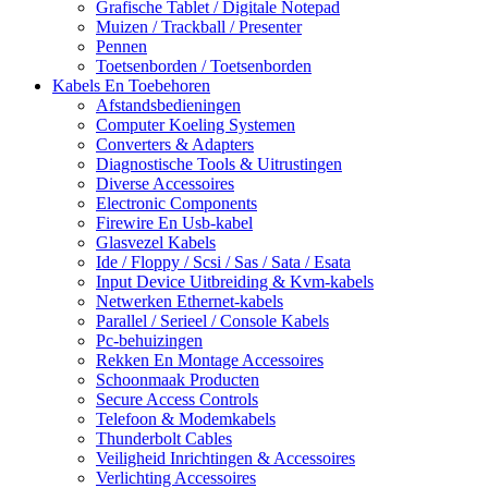
Grafische Tablet / Digitale Notepad
Muizen / Trackball / Presenter
Pennen
Toetsenborden / Toetsenborden
Kabels En Toebehoren
Afstandsbedieningen
Computer Koeling Systemen
Converters & Adapters
Diagnostische Tools & Uitrustingen
Diverse Accessoires
Electronic Components
Firewire En Usb-kabel
Glasvezel Kabels
Ide / Floppy / Scsi / Sas / Sata / Esata
Input Device Uitbreiding & Kvm-kabels
Netwerken Ethernet-kabels
Parallel / Serieel / Console Kabels
Pc-behuizingen
Rekken En Montage Accessoires
Schoonmaak Producten
Secure Access Controls
Telefoon & Modemkabels
Thunderbolt Cables
Veiligheid Inrichtingen & Accessoires
Verlichting Accessoires