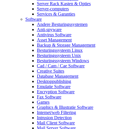
Server Rack Kasten & Opties
Server-computers
Services & Garanties
Software
Andere Besturingssystemen
Anti-spyware
Antivirus Software
Asset Management
Backup & Storage Management
Besturingssysteem Linux
Besturingssysteem Unix
Besturingssysteem Windows
Cad / Cam / Cae Software
Creative Suites
Database Management
Desktoppublishing
Emulatie Software
Encryption Software
Fax Software
Games
Graphics & Illustratie Software
Internet/web Filtering
Intrusion Detection
Mail Client Software
Mail Server Software