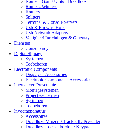
Router - Gsm / Umts - Draadloos
Router - Wireless
Routers
Splitters
Terminal & Console Servers
Usb & Firewire Hubs
Usb Network Adapters
Veiligheid Inrichtingen & Gateway
Diensten
Consultancy
Digital Signage
Systemen
Toebehoren
Electronic Components
Displays - Accessories
Electronic Components Accessories
Interactieve Presentatie
Montagesystemen
Projectieschermen
Systemen
Toebehoren
Invoerapparatuur
Accessoires
Draadloze Muizen / Trackball / Presenter
Draadloze Toetsenborden / Keypads