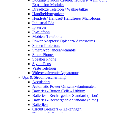
Docking Station/ Cradles/ Holders/ Wallmount/
Expansion Modules
Draadloze Telefoon / Walkie-talkie
Handheld/organizer
Headsets/ Handset/ Handfrees/ Microfoons
Industrial Pda
Ip-server
Ip-telefoon
Mobiele Telefoons
Power Adapters/ Opladers/ Accessoires
Screen Protectors
Smart Appliances/wearable
Smart Phones
Speaker Phone
Stylus Pens
Vaste Telefoon
Videoconferentie Apparatuur
Ups & Stroombescherming
Acculaders
Automatic Power Omschakelautomaten
Batteries - Button Cells - Lithium
Batteries - Rechargeable Standard (li-ion)
Batteries - Rechargeable Standard (nimh)
Batterijen
Circuit Breakers & Zekeringen