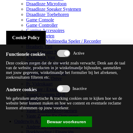
Draadloze Microfoon
Draadloze Speaker Systemen
Draadloze Toebehoren
Game Console
Game Controller
Gaming Accessoires
Geluidskaarten
Cookie Policy
Handheld Multimedia Speler / Recorder
Headsets Vast
Home Theater Systems
Functionele cookies
Microfoon Vast
Multimedia Consoles
Deze cookies zorgen dat de site werkt zoals verwacht; Denk aan de taal
Multimedia Mixer / Versterker
van de website, producten in je winkelmandje bijhouden, aanmelden
met jouw gegevens, winkelmandje het formulier bij het afrekenen,
Multimedia Productie
zoekresultaten filteren etc.
Optical Disk Drive
Pc Videokaart
Repeater / Extender
Andere cookies
Sound Systems Hi-fi
We gebruiken analytische & tracking cookies om te kijken hoe we de
Splitter
website beter kunnen maken en hoe we content en eventuele reclame
Tuners En Recorders
kunnen afstemmen op jouw voorkeur.
Vaste Luidsprekersystemen
Vaste Zender En Ontvanger
Onderwijs & Recreatie
Bewaar voorkeuren
Andere Beveiligingssoftware
Boekhouding / Financiën