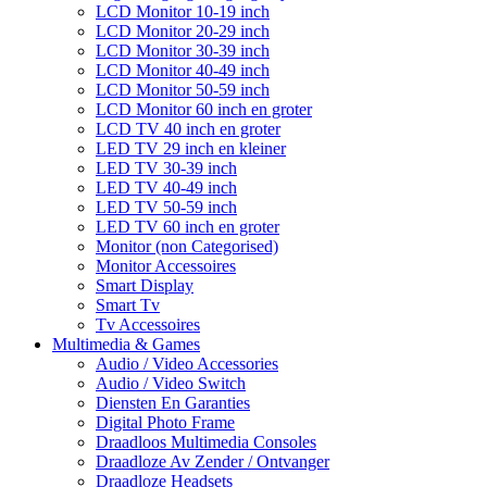
LCD Monitor 10-19 inch
LCD Monitor 20-29 inch
LCD Monitor 30-39 inch
LCD Monitor 40-49 inch
LCD Monitor 50-59 inch
LCD Monitor 60 inch en groter
LCD TV 40 inch en groter
LED TV 29 inch en kleiner
LED TV 30-39 inch
LED TV 40-49 inch
LED TV 50-59 inch
LED TV 60 inch en groter
Monitor (non Categorised)
Monitor Accessoires
Smart Display
Smart Tv
Tv Accessoires
Multimedia & Games
Audio / Video Accessories
Audio / Video Switch
Diensten En Garanties
Digital Photo Frame
Draadloos Multimedia Consoles
Draadloze Av Zender / Ontvanger
Draadloze Headsets