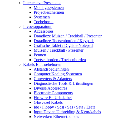
Interactieve Presentatie
Montagesystemen
Projectieschermen
Systemen
Toebehoren
Invoerapparatuur
Accessoires
Draadloze Muizen / Trackball / Presenter
Draadloze Toetsenborden / Keypads
Grafische Tablet / Digitale Notepad
Muizen / Trackball / Presenter
Pennen
Toetsenborden / Toetsenborden
Kabels En Toebehoren
Afstandsbedieningen
Computer Koeling Systemen
Converters & Adapters
Diagnostische Tools & Uitrustingen
Diverse Accessoires
Electronic Components
Firewire En Usb-kabel
Glasvezel Kabels
Ide / Floppy / Scsi / Sas / Sata / Esata
Input Device Uitbreiding & Kvm-kabels
Netwerken Ethernet-kabels