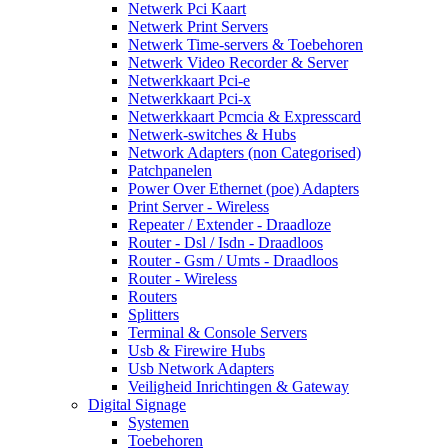
Netwerk Pci Kaart
Netwerk Print Servers
Netwerk Time-servers & Toebehoren
Netwerk Video Recorder & Server
Netwerkkaart Pci-e
Netwerkkaart Pci-x
Netwerkkaart Pcmcia & Expresscard
Netwerk-switches & Hubs
Network Adapters (non Categorised)
Patchpanelen
Power Over Ethernet (poe) Adapters
Print Server - Wireless
Repeater / Extender - Draadloze
Router - Dsl / Isdn - Draadloos
Router - Gsm / Umts - Draadloos
Router - Wireless
Routers
Splitters
Terminal & Console Servers
Usb & Firewire Hubs
Usb Network Adapters
Veiligheid Inrichtingen & Gateway
Digital Signage
Systemen
Toebehoren