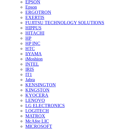
EPSON
Epson
ERGOTRON
EXERTIS
FUJITSU TECHNOLOGY SOLUTIONS
HIPPUS
HITACHI
HP
HP INC
HTC
IiYAMA
iMoshion
INTEL
IRIS
IT1
Jabra
KENSINGTON
KINGSTON
KYOCERA
LENOVO
LG ELECTRONICS
LOGITECH
MATROX
McAfee LIC
MICROSOFT