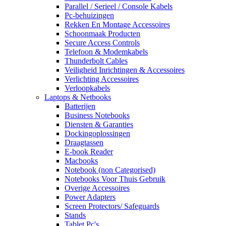
Parallel / Serieel / Console Kabels
Pc-behuizingen
Rekken En Montage Accessoires
Schoonmaak Producten
Secure Access Controls
Telefoon & Modemkabels
Thunderbolt Cables
Veiligheid Inrichtingen & Accessoires
Verlichting Accessoires
Verloopkabels
Laptops & Netbooks
Batterijen
Business Notebooks
Diensten & Garanties
Dockingoplossingen
Draagtassen
E-book Reader
Macbooks
Notebook (non Categorised)
Notebooks Voor Thuis Gebruik
Overige Accessoires
Power Adapters
Screen Protectors/ Safeguards
Stands
Tablet Pc's