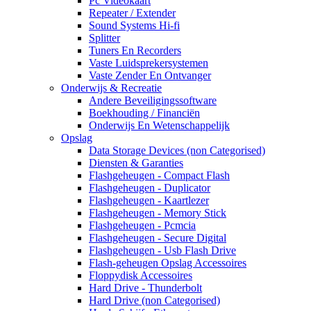
Pc Videokaart
Repeater / Extender
Sound Systems Hi-fi
Splitter
Tuners En Recorders
Vaste Luidsprekersystemen
Vaste Zender En Ontvanger
Onderwijs & Recreatie
Andere Beveiligingssoftware
Boekhouding / Financiën
Onderwijs En Wetenschappelijk
Opslag
Data Storage Devices (non Categorised)
Diensten & Garanties
Flashgeheugen - Compact Flash
Flashgeheugen - Duplicator
Flashgeheugen - Kaartlezer
Flashgeheugen - Memory Stick
Flashgeheugen - Pcmcia
Flashgeheugen - Secure Digital
Flashgeheugen - Usb Flash Drive
Flash-geheugen Opslag Accessoires
Floppydisk Accessoires
Hard Drive - Thunderbolt
Hard Drive (non Categorised)