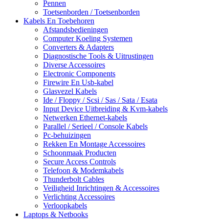
Pennen
Toetsenborden / Toetsenborden
Kabels En Toebehoren
Afstandsbedieningen
Computer Koeling Systemen
Converters & Adapters
Diagnostische Tools & Uitrustingen
Diverse Accessoires
Electronic Components
Firewire En Usb-kabel
Glasvezel Kabels
Ide / Floppy / Scsi / Sas / Sata / Esata
Input Device Uitbreiding & Kvm-kabels
Netwerken Ethernet-kabels
Parallel / Serieel / Console Kabels
Pc-behuizingen
Rekken En Montage Accessoires
Schoonmaak Producten
Secure Access Controls
Telefoon & Modemkabels
Thunderbolt Cables
Veiligheid Inrichtingen & Accessoires
Verlichting Accessoires
Verloopkabels
Laptops & Netbooks