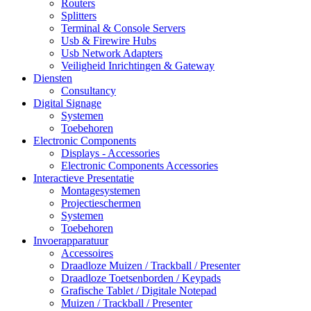
Routers
Splitters
Terminal & Console Servers
Usb & Firewire Hubs
Usb Network Adapters
Veiligheid Inrichtingen & Gateway
Diensten
Consultancy
Digital Signage
Systemen
Toebehoren
Electronic Components
Displays - Accessories
Electronic Components Accessories
Interactieve Presentatie
Montagesystemen
Projectieschermen
Systemen
Toebehoren
Invoerapparatuur
Accessoires
Draadloze Muizen / Trackball / Presenter
Draadloze Toetsenborden / Keypads
Grafische Tablet / Digitale Notepad
Muizen / Trackball / Presenter