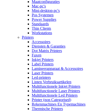
Maatconfiguraties
Mac-pc's
Mini-desktop-pc's
Pos Systemen
Power Supplies
Standaards
Thin Clients
Workstations
Printers
Accessoires
Diensten & Garanties
Dot Matrix Printers
Faxen
Inkjet Printers
Label Printers
Lamineerapparaat & Accessoires
Laser Printers
Led-printers
Linten Verbruiksartikelen
Multifunctionele Inkjet Printers
Multifunctionele Laser Printers
Multifunctionele Led Printers
Printer (non Categorised)
Rekenmachines En Typemachines
Thermische Printers