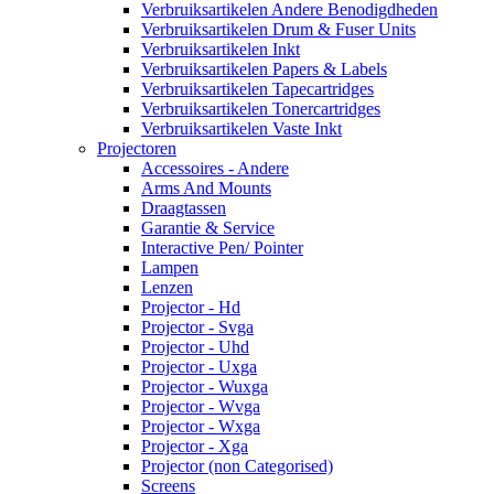
Verbruiksartikelen Andere Benodigdheden
Verbruiksartikelen Drum & Fuser Units
Verbruiksartikelen Inkt
Verbruiksartikelen Papers & Labels
Verbruiksartikelen Tapecartridges
Verbruiksartikelen Tonercartridges
Verbruiksartikelen Vaste Inkt
Projectoren
Accessoires - Andere
Arms And Mounts
Draagtassen
Garantie & Service
Interactive Pen/ Pointer
Lampen
Lenzen
Projector - Hd
Projector - Svga
Projector - Uhd
Projector - Uxga
Projector - Wuxga
Projector - Wvga
Projector - Wxga
Projector - Xga
Projector (non Categorised)
Screens