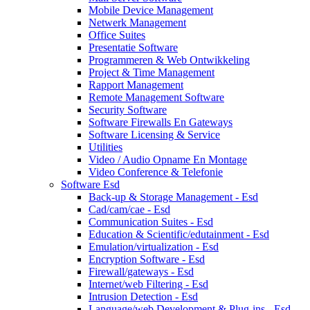
Mobile Device Management
Netwerk Management
Office Suites
Presentatie Software
Programmeren & Web Ontwikkeling
Project & Time Management
Rapport Management
Remote Management Software
Security Software
Software Firewalls En Gateways
Software Licensing & Service
Utilities
Video / Audio Opname En Montage
Video Conference & Telefonie
Software Esd
Back-up & Storage Management - Esd
Cad/cam/cae - Esd
Communication Suites - Esd
Education & Scientific/edutainment - Esd
Emulation/virtualization - Esd
Encryption Software - Esd
Firewall/gateways - Esd
Internet/web Filtering - Esd
Intrusion Detection - Esd
Language/web Development & Plug-ins - Esd