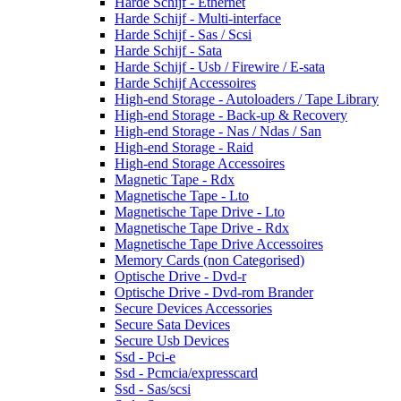
Harde Schijf - Ethernet
Harde Schijf - Multi-interface
Harde Schijf - Sas / Scsi
Harde Schijf - Sata
Harde Schijf - Usb / Firewire / E-sata
Harde Schijf Accessoires
High-end Storage - Autoloaders / Tape Library
High-end Storage - Back-up & Recovery
High-end Storage - Nas / Ndas / San
High-end Storage - Raid
High-end Storage Accessoires
Magnetic Tape - Rdx
Magnetische Tape - Lto
Magnetische Tape Drive - Lto
Magnetische Tape Drive - Rdx
Magnetische Tape Drive Accessoires
Memory Cards (non Categorised)
Optische Drive - Dvd-r
Optische Drive - Dvd-rom Brander
Secure Devices Accessories
Secure Sata Devices
Secure Usb Devices
Ssd - Pci-e
Ssd - Pcmcia/expresscard
Ssd - Sas/scsi