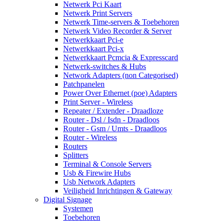
Netwerk Pci Kaart
Netwerk Print Servers
Netwerk Time-servers & Toebehoren
Netwerk Video Recorder & Server
Netwerkkaart Pci-e
Netwerkkaart Pci-x
Netwerkkaart Pcmcia & Expresscard
Netwerk-switches & Hubs
Network Adapters (non Categorised)
Patchpanelen
Power Over Ethernet (poe) Adapters
Print Server - Wireless
Repeater / Extender - Draadloze
Router - Dsl / Isdn - Draadloos
Router - Gsm / Umts - Draadloos
Router - Wireless
Routers
Splitters
Terminal & Console Servers
Usb & Firewire Hubs
Usb Network Adapters
Veiligheid Inrichtingen & Gateway
Digital Signage
Systemen
Toebehoren