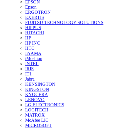
EPSON
Epson
ERGOTRON
EXERTIS
FUJITSU TECHNOLOGY SOLUTIONS
HIPPUS
HITACHI
HP
HP INC
HTC
IiYAMA
iMoshion
INTEL
IRIS
IT1
Jabra
KENSINGTON
KINGSTON
KYOCERA
LENOVO
LG ELECTRONICS
LOGITECH
MATROX
McAfee LIC
MICROSOFT