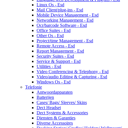
Linux Os - Esd
Mail Client/plug-ins - Esd
Mobile Device Management - Esd
Networking Management - Esd
Ocr/barcode Software - Esd
Office Suites - Esd
Other Os - Esd
Project/time Management - Esd
Remote Access - Esd
Report Management - Esd
Security Suites - Esd
Service & Support - Esd
Utilities - Esd
Video Conferencing & Telephony - Esd
Video/audio Editing & Capturing - Esd
Windows Os - Esd
Telefonie
Antwoordapparaten
Batterijen
Cases/ Bags/ Sleeves/ Skins
Dect Headset
Dect Systems & Accessories
Diensten & Garanties
Diverse Accessoires