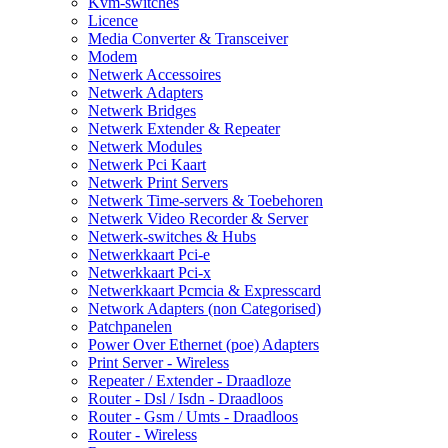
Kvm-switches
Licence
Media Converter & Transceiver
Modem
Netwerk Accessoires
Netwerk Adapters
Netwerk Bridges
Netwerk Extender & Repeater
Netwerk Modules
Netwerk Pci Kaart
Netwerk Print Servers
Netwerk Time-servers & Toebehoren
Netwerk Video Recorder & Server
Netwerk-switches & Hubs
Netwerkkaart Pci-e
Netwerkkaart Pci-x
Netwerkkaart Pcmcia & Expresscard
Network Adapters (non Categorised)
Patchpanelen
Power Over Ethernet (poe) Adapters
Print Server - Wireless
Repeater / Extender - Draadloze
Router - Dsl / Isdn - Draadloos
Router - Gsm / Umts - Draadloos
Router - Wireless