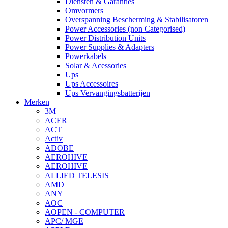
Diensten & Garanties
Omvormers
Overspanning Bescherming & Stabilisatoren
Power Accessories (non Categorised)
Power Distribution Units
Power Supplies & Adapters
Powerkabels
Solar & Acessories
Ups
Ups Accessoires
Ups Vervangingsbatterijen
Merken
3M
ACER
ACT
Activ
ADOBE
AEROHIVE
AEROHIVE
ALLIED TELESIS
AMD
ANY
AOC
AOPEN - COMPUTER
APC/ MGE