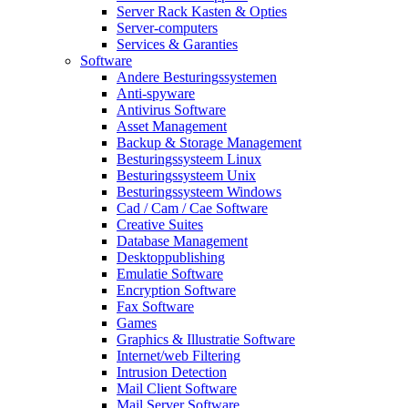
Server Rack Kasten & Opties
Server-computers
Services & Garanties
Software
Andere Besturingssystemen
Anti-spyware
Antivirus Software
Asset Management
Backup & Storage Management
Besturingssysteem Linux
Besturingssysteem Unix
Besturingssysteem Windows
Cad / Cam / Cae Software
Creative Suites
Database Management
Desktoppublishing
Emulatie Software
Encryption Software
Fax Software
Games
Graphics & Illustratie Software
Internet/web Filtering
Intrusion Detection
Mail Client Software
Mail Server Software