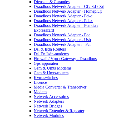
Diensten & Garanties
Draadloos Netwerk Adapter - Cf / Sd / Xd
Draadloos Netwerk Adapter - Homeplug
Draadloos Netwerk Adapter - Pci-e
Draadloos Netwerk Adapter - Pci-x
Draadloos Netwerk Adapter - Pcmcia /
Expresscard
Draadloos Netwerk Adapter - Poe
Draadloos Netwerk Adapter - Usb
Draadloos Netwerk Adapterr - Pci
Dsl & Isdn Routers
Dsl En Isdn-modems
Firewall / Vpn / Gateway - Draadloos
Gps-apparaten
Gsm & Umts Modems
Gsm & Umts-routers
Kvm-switches
Licence
Media Converter & Transceiver
Modem
Netwerk Accessoires
Netwerk Adapters
Netwerk Bridges
Netwerk Extender & Repeater
Netwerk Modules