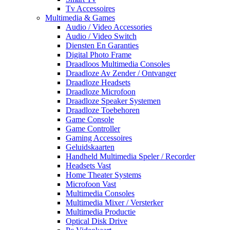
Tv Accessoires
Multimedia & Games
Audio / Video Accessories
Audio / Video Switch
Diensten En Garanties
Digital Photo Frame
Draadloos Multimedia Consoles
Draadloze Av Zender / Ontvanger
Draadloze Headsets
Draadloze Microfoon
Draadloze Speaker Systemen
Draadloze Toebehoren
Game Console
Game Controller
Gaming Accessoires
Geluidskaarten
Handheld Multimedia Speler / Recorder
Headsets Vast
Home Theater Systems
Microfoon Vast
Multimedia Consoles
Multimedia Mixer / Versterker
Multimedia Productie
Optical Disk Drive