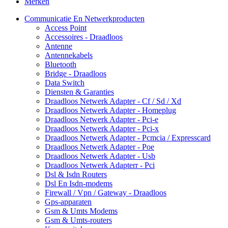
Merken
Communicatie En Netwerkproducten
Access Point
Accessoires - Draadloos
Antenne
Antennekabels
Bluetooth
Bridge - Draadloos
Data Switch
Diensten & Garanties
Draadloos Netwerk Adapter - Cf / Sd / Xd
Draadloos Netwerk Adapter - Homeplug
Draadloos Netwerk Adapter - Pci-e
Draadloos Netwerk Adapter - Pci-x
Draadloos Netwerk Adapter - Pcmcia / Expresscard
Draadloos Netwerk Adapter - Poe
Draadloos Netwerk Adapter - Usb
Draadloos Netwerk Adapterr - Pci
Dsl & Isdn Routers
Dsl En Isdn-modems
Firewall / Vpn / Gateway - Draadloos
Gps-apparaten
Gsm & Umts Modems
Gsm & Umts-routers