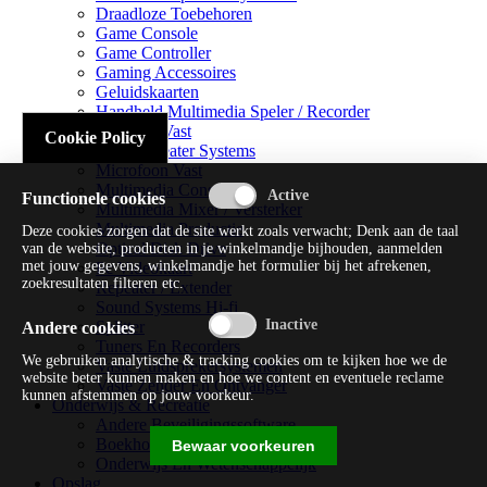
Draadloze Toebehoren
Game Console
Game Controller
Gaming Accessoires
Geluidskaarten
Handheld Multimedia Speler / Recorder
Headsets Vast
Cookie Policy
Home Theater Systems
Microfoon Vast
Multimedia Consoles
Functionele cookies
Multimedia Mixer / Versterker
Multimedia Productie
Deze cookies zorgen dat de site werkt zoals verwacht; Denk aan de taal
Optical Disk Drive
van de website, producten in je winkelmandje bijhouden, aanmelden
met jouw gegevens, winkelmandje het formulier bij het afrekenen,
Pc Videokaart
zoekresultaten filteren etc.
Repeater / Extender
Sound Systems Hi-fi
Splitter
Andere cookies
Tuners En Recorders
We gebruiken analytische & tracking cookies om te kijken hoe we de
Vaste Luidsprekersystemen
website beter kunnen maken en hoe we content en eventuele reclame
Vaste Zender En Ontvanger
kunnen afstemmen op jouw voorkeur.
Onderwijs & Recreatie
Andere Beveiligingssoftware
Boekhouding / Financiën
Bewaar voorkeuren
Onderwijs En Wetenschappelijk
Opslag