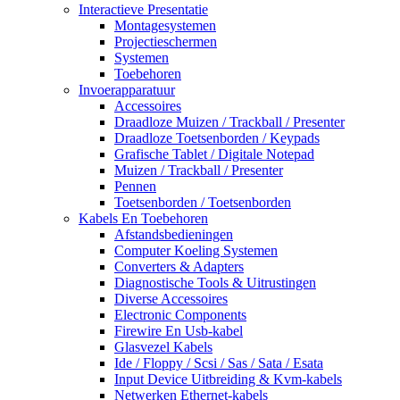
Interactieve Presentatie
Montagesystemen
Projectieschermen
Systemen
Toebehoren
Invoerapparatuur
Accessoires
Draadloze Muizen / Trackball / Presenter
Draadloze Toetsenborden / Keypads
Grafische Tablet / Digitale Notepad
Muizen / Trackball / Presenter
Pennen
Toetsenborden / Toetsenborden
Kabels En Toebehoren
Afstandsbedieningen
Computer Koeling Systemen
Converters & Adapters
Diagnostische Tools & Uitrustingen
Diverse Accessoires
Electronic Components
Firewire En Usb-kabel
Glasvezel Kabels
Ide / Floppy / Scsi / Sas / Sata / Esata
Input Device Uitbreiding & Kvm-kabels
Netwerken Ethernet-kabels