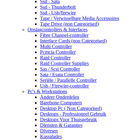
Ssd - Sata
Ssd - Thunderbolt
Ssd - Usb/firewire
Tape / Verwisselbare Media Accessoires
Tape Drive (non Categorised)
Opslagcontrollers & Interfaces
Fibre Channel-controller
Interface Cards (non Categorised)
Multi Controller
Pcmcia Controller
Raid Controller
Raid Controller Supplies
Sas / Scsi Controller
Sata / Esata Controller
Seriële / Parallelle Controller
Usb / Firewire-controller
Pc's & Workstations
Andere Onderdelen
Barebone Computers
Desktop Pc ( Non Categorised)
Desktops - Professioneel Gebruik
Desktops Voor Thuisgebruik
Diensten & Garanties
Diversen
Kassalades