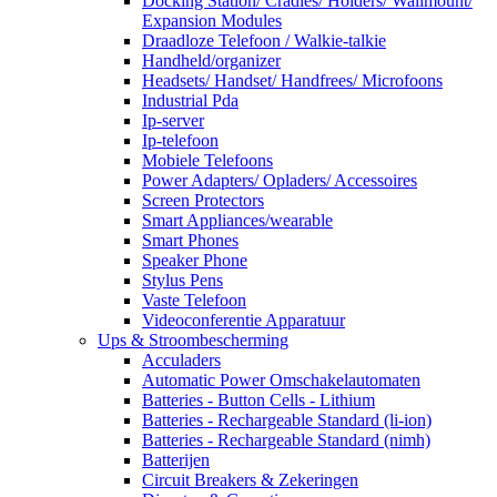
Docking Station/ Cradles/ Holders/ Wallmount/
Expansion Modules
Draadloze Telefoon / Walkie-talkie
Handheld/organizer
Headsets/ Handset/ Handfrees/ Microfoons
Industrial Pda
Ip-server
Ip-telefoon
Mobiele Telefoons
Power Adapters/ Opladers/ Accessoires
Screen Protectors
Smart Appliances/wearable
Smart Phones
Speaker Phone
Stylus Pens
Vaste Telefoon
Videoconferentie Apparatuur
Ups & Stroombescherming
Acculaders
Automatic Power Omschakelautomaten
Batteries - Button Cells - Lithium
Batteries - Rechargeable Standard (li-ion)
Batteries - Rechargeable Standard (nimh)
Batterijen
Circuit Breakers & Zekeringen