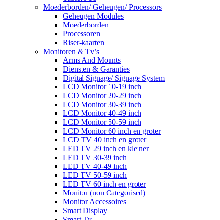
Moederborden/ Geheugen/ Processors
Geheugen Modules
Moederborden
Processoren
Riser-kaarten
Monitoren & Tv’s
Arms And Mounts
Diensten & Garanties
Digital Signage/ Signage System
LCD Monitor 10-19 inch
LCD Monitor 20-29 inch
LCD Monitor 30-39 inch
LCD Monitor 40-49 inch
LCD Monitor 50-59 inch
LCD Monitor 60 inch en groter
LCD TV 40 inch en groter
LED TV 29 inch en kleiner
LED TV 30-39 inch
LED TV 40-49 inch
LED TV 50-59 inch
LED TV 60 inch en groter
Monitor (non Categorised)
Monitor Accessoires
Smart Display
Smart Tv