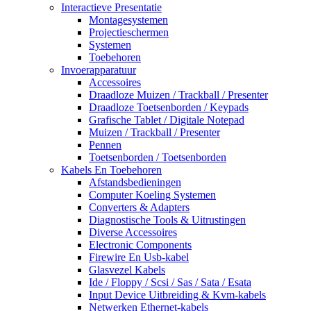
Interactieve Presentatie
Montagesystemen
Projectieschermen
Systemen
Toebehoren
Invoerapparatuur
Accessoires
Draadloze Muizen / Trackball / Presenter
Draadloze Toetsenborden / Keypads
Grafische Tablet / Digitale Notepad
Muizen / Trackball / Presenter
Pennen
Toetsenborden / Toetsenborden
Kabels En Toebehoren
Afstandsbedieningen
Computer Koeling Systemen
Converters & Adapters
Diagnostische Tools & Uitrustingen
Diverse Accessoires
Electronic Components
Firewire En Usb-kabel
Glasvezel Kabels
Ide / Floppy / Scsi / Sas / Sata / Esata
Input Device Uitbreiding & Kvm-kabels
Netwerken Ethernet-kabels