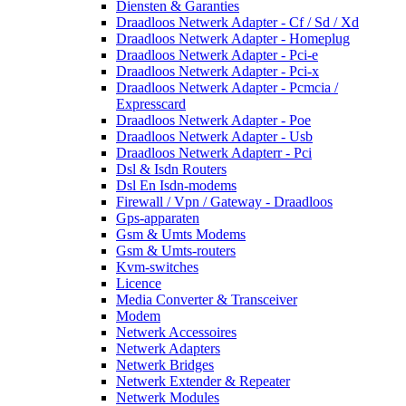
Diensten & Garanties
Draadloos Netwerk Adapter - Cf / Sd / Xd
Draadloos Netwerk Adapter - Homeplug
Draadloos Netwerk Adapter - Pci-e
Draadloos Netwerk Adapter - Pci-x
Draadloos Netwerk Adapter - Pcmcia /
Expresscard
Draadloos Netwerk Adapter - Poe
Draadloos Netwerk Adapter - Usb
Draadloos Netwerk Adapterr - Pci
Dsl & Isdn Routers
Dsl En Isdn-modems
Firewall / Vpn / Gateway - Draadloos
Gps-apparaten
Gsm & Umts Modems
Gsm & Umts-routers
Kvm-switches
Licence
Media Converter & Transceiver
Modem
Netwerk Accessoires
Netwerk Adapters
Netwerk Bridges
Netwerk Extender & Repeater
Netwerk Modules