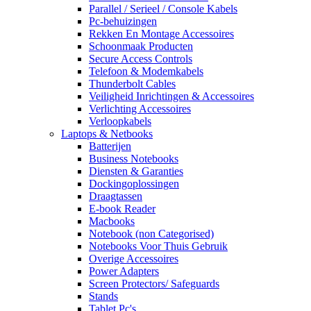
Parallel / Serieel / Console Kabels
Pc-behuizingen
Rekken En Montage Accessoires
Schoonmaak Producten
Secure Access Controls
Telefoon & Modemkabels
Thunderbolt Cables
Veiligheid Inrichtingen & Accessoires
Verlichting Accessoires
Verloopkabels
Laptops & Netbooks
Batterijen
Business Notebooks
Diensten & Garanties
Dockingoplossingen
Draagtassen
E-book Reader
Macbooks
Notebook (non Categorised)
Notebooks Voor Thuis Gebruik
Overige Accessoires
Power Adapters
Screen Protectors/ Safeguards
Stands
Tablet Pc's