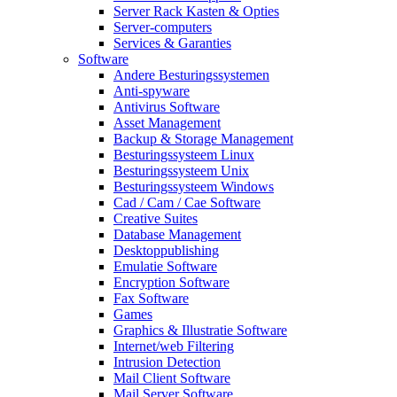
Server Rack Kasten & Opties
Server-computers
Services & Garanties
Software
Andere Besturingssystemen
Anti-spyware
Antivirus Software
Asset Management
Backup & Storage Management
Besturingssysteem Linux
Besturingssysteem Unix
Besturingssysteem Windows
Cad / Cam / Cae Software
Creative Suites
Database Management
Desktoppublishing
Emulatie Software
Encryption Software
Fax Software
Games
Graphics & Illustratie Software
Internet/web Filtering
Intrusion Detection
Mail Client Software
Mail Server Software