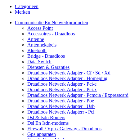
Categorieën
Merken
Communicatie En Netwerkproducten
Access Point
Accessoires - Draadloos
Antenne
Antennekabels
Bluetooth
Bridge - Draadloos
Data Switch
Diensten & Garanties
Draadloos Netwerk Adapter - Cf / Sd / Xd
Draadloos Netwerk Adapter - Homeplug
Draadloos Netwerk Adapter - Pci-e
Draadloos Netwerk Adapter - Pci-x
Draadloos Netwerk Adapter - Pcmcia / Expresscard
Draadloos Netwerk Adapter - Poe
Draadloos Netwerk Adapter - Usb
Draadloos Netwerk Adapterr - Pci
Dsl & Isdn Routers
Dsl En Isdn-modems
Firewall / Vpn / Gateway - Draadloos
Gps-apparaten