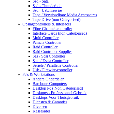
Ssd - Sata
Ssd - Thunderbolt
Ssd - Usb/firewire
Tape / Verwisselbare Media Accessoires
Tape Drive (non Categorised)
Opslagcontrollers & Interfaces
Fibre Channel-controller
Interface Cards (non Categorised)
Multi Controller
Pcmcia Controller
Raid Controller
Raid Controller Supplies
Sas / Scsi Controller
Sata / Esata Controller
Seriële / Parallelle Controller
Usb / Firewire-controller
Pc's & Workstations
Andere Onderdelen
Barebone Computers
Desktop Pc ( Non Categorised)
Desktops - Professioneel Gebruik
Desktops Voor Thuisgebruik
Diensten & Garanties
Diversen
Kassalades