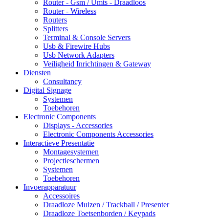
Router - Gsm / Umts - Draadloos
Router - Wireless
Routers
Splitters
Terminal & Console Servers
Usb & Firewire Hubs
Usb Network Adapters
Veiligheid Inrichtingen & Gateway
Diensten
Consultancy
Digital Signage
Systemen
Toebehoren
Electronic Components
Displays - Accessories
Electronic Components Accessories
Interactieve Presentatie
Montagesystemen
Projectieschermen
Systemen
Toebehoren
Invoerapparatuur
Accessoires
Draadloze Muizen / Trackball / Presenter
Draadloze Toetsenborden / Keypads