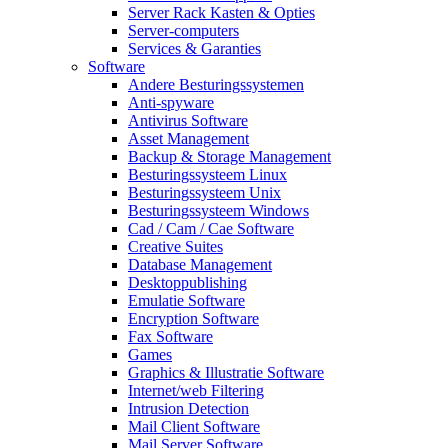
Server Rack Kasten & Opties
Server-computers
Services & Garanties
Software
Andere Besturingssystemen
Anti-spyware
Antivirus Software
Asset Management
Backup & Storage Management
Besturingssysteem Linux
Besturingssysteem Unix
Besturingssysteem Windows
Cad / Cam / Cae Software
Creative Suites
Database Management
Desktoppublishing
Emulatie Software
Encryption Software
Fax Software
Games
Graphics & Illustratie Software
Internet/web Filtering
Intrusion Detection
Mail Client Software
Mail Server Software