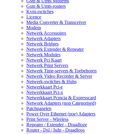
Gsm & Umts Modems
Gsm & Umts-routers
Kvm-switches
Licence
Media Converter & Transceiver
Modem
Netwerk Accessoires
Netwerk Adapters
Netwerk Bridges
Netwerk Extender & Repeater
Netwerk Modules
Netwerk Pci Kaart
Netwerk Print Servers
Netwerk Time-servers & Toebehoren
Netwerk Video Recorder & Server
Netwerk-switches & Hubs
Netwerkkaart Pci-e
Netwerkkaart Pci-x
Netwerkkaart Pcmcia & Expresscard
Network Adapters (non Categorised)
Patchpanelen
Power Over Ethernet (poe) Adapters
Print Server - Wireless
Repeater / Extender - Draadloze
Router - Dsl / Isdn - Draadloos