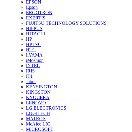
EPSON
Epson
ERGOTRON
EXERTIS
FUJITSU TECHNOLOGY SOLUTIONS
HIPPUS
HITACHI
HP
HP INC
HTC
IiYAMA
iMoshion
INTEL
IRIS
IT1
Jabra
KENSINGTON
KINGSTON
KYOCERA
LENOVO
LG ELECTRONICS
LOGITECH
MATROX
McAfee LIC
MICROSOFT