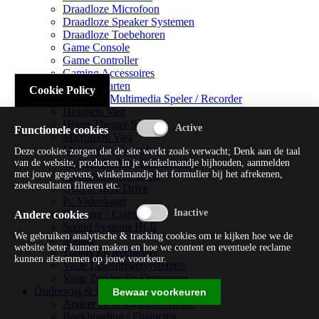
Draadloze Microfoon
Draadloze Speaker Systemen
Draadloze Toebehoren
Game Console
Game Controller
Gaming Accessoires
Geluidskaarten
Cookie Policy
Handheld Multimedia Speler / Recorder
Headsets Vast
Home Theater Systems
Functionele cookies
Microfoon Vast
Multimedia Consoles
Deze cookies zorgen dat de site werkt zoals verwacht; Denk aan de taal
Multimedia Mixer / Versterker
van de website, producten in je winkelmandje bijhouden, aanmelden
met jouw gegevens, winkelmandje het formulier bij het afrekenen,
Multimedia Productie
zoekresultaten filteren etc.
Optical Disk Drive
Pc Videokaart
Repeater / Extender
Andere cookies
Sound Systems Hi-fi
We gebruiken analytische & tracking cookies om te kijken hoe we de
Splitter
website beter kunnen maken en hoe we content en eventuele reclame
Tuners En Recorders
kunnen afstemmen op jouw voorkeur.
Vaste Luidsprekersystemen
Vaste Zender En Ontvanger
Onderwijs & Recreatie
Bewaar voorkeuren
Andere Beveiligingssoftware
Boekhouding / Financiën