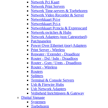
Netwerk Pci Kaart
Netwerk Print Servers
Netwerk Time-servers & Toebehoren
Netwerk Video Recorder & Server
Netwerkkaart Pci-e
Netwerkkaart Pci-x
Netwerkkaart Pcmcia & Expresscard
Netwerk-switches & Hubs
Network Adapters (non Categorised)
Patchpanelen
Power Over Ethernet (poe) Adapters
Print Server - Wireless
Repeater / Extender - Draadloze
Router - Dsl / Isdn - Draadloos
Router - Gsm / Umts - Draadloos
Router - Wireless
Routers
Splitters
Terminal & Console Servers
Usb & Firewire Hubs
Usb Network Adapters
Veiligheid Inrichtingen & Gateway
Digital Signage
Systemen
Toebehoren