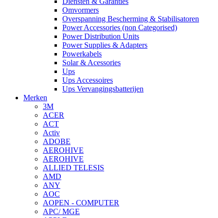
Diensten & Garanties
Omvormers
Overspanning Bescherming & Stabilisatoren
Power Accessories (non Categorised)
Power Distribution Units
Power Supplies & Adapters
Powerkabels
Solar & Acessories
Ups
Ups Accessoires
Ups Vervangingsbatterijen
Merken
3M
ACER
ACT
Activ
ADOBE
AEROHIVE
AEROHIVE
ALLIED TELESIS
AMD
ANY
AOC
AOPEN - COMPUTER
APC/ MGE