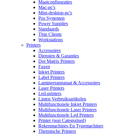
Maatconfiguraties
Mac-pc's
Mini-desktop-pc's
Pos Systemen
Power Supplies
Standaards
Thin Clients
Workstations
Printers
Accessoires
Diensten & Garanties
Dot Matrix Printers
Faxen
Inkjet Printers
Label Printers
Lamineerapparaat & Accessoires
Laser Printers
Led-printers
Linten Verbruiksartikelen
Multifunctionele Inkjet Printers
Multifunctionele Laser Printers
Multifunctionele Led Printers
Printer (non Categorised)
Rekenmachines En Typemachines
Thermische Printers