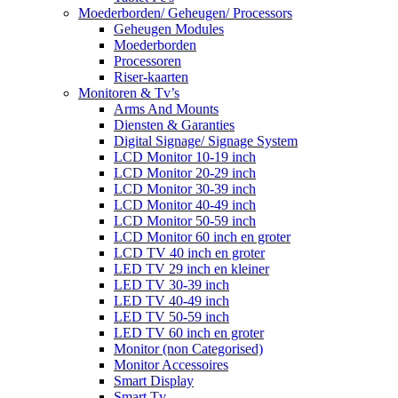
Moederborden/ Geheugen/ Processors
Geheugen Modules
Moederborden
Processoren
Riser-kaarten
Monitoren & Tv’s
Arms And Mounts
Diensten & Garanties
Digital Signage/ Signage System
LCD Monitor 10-19 inch
LCD Monitor 20-29 inch
LCD Monitor 30-39 inch
LCD Monitor 40-49 inch
LCD Monitor 50-59 inch
LCD Monitor 60 inch en groter
LCD TV 40 inch en groter
LED TV 29 inch en kleiner
LED TV 30-39 inch
LED TV 40-49 inch
LED TV 50-59 inch
LED TV 60 inch en groter
Monitor (non Categorised)
Monitor Accessoires
Smart Display
Smart Tv