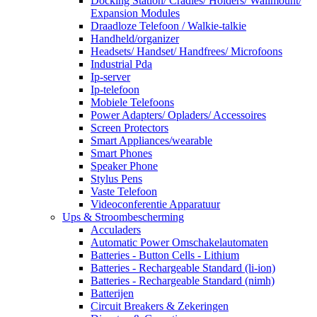
Docking Station/ Cradles/ Holders/ Wallmount/
Expansion Modules
Draadloze Telefoon / Walkie-talkie
Handheld/organizer
Headsets/ Handset/ Handfrees/ Microfoons
Industrial Pda
Ip-server
Ip-telefoon
Mobiele Telefoons
Power Adapters/ Opladers/ Accessoires
Screen Protectors
Smart Appliances/wearable
Smart Phones
Speaker Phone
Stylus Pens
Vaste Telefoon
Videoconferentie Apparatuur
Ups & Stroombescherming
Acculaders
Automatic Power Omschakelautomaten
Batteries - Button Cells - Lithium
Batteries - Rechargeable Standard (li-ion)
Batteries - Rechargeable Standard (nimh)
Batterijen
Circuit Breakers & Zekeringen