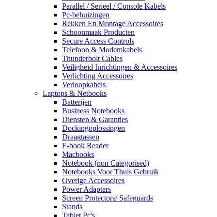
Parallel / Serieel / Console Kabels
Pc-behuizingen
Rekken En Montage Accessoires
Schoonmaak Producten
Secure Access Controls
Telefoon & Modemkabels
Thunderbolt Cables
Veiligheid Inrichtingen & Accessoires
Verlichting Accessoires
Verloopkabels
Laptops & Netbooks
Batterijen
Business Notebooks
Diensten & Garanties
Dockingoplossingen
Draagtassen
E-book Reader
Macbooks
Notebook (non Categorised)
Notebooks Voor Thuis Gebruik
Overige Accessoires
Power Adapters
Screen Protectors/ Safeguards
Stands
Tablet Pc's