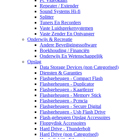
Pc Videokaart
Repeater / Extender
Sound Systems Hi-fi
Splitter
Tuners En Recorders
Vaste Luidsprekersystemen
Vaste Zender En Ontvanger
Onderwijs & Recreatie
Andere Beveiligingssoftware
Boekhouding / Financiën
Onderwijs En Wetenschappelijk
Opslag
Data Storage Devices (non Categorised)
Diensten & Garanties
Flashgeheugen - Compact Flash
Flashgeheugen - Duplicator
Flashgeheugen - Kaartlezer
Flashgeheugen - Memory Stick
Flashgeheugen - Pcmcia
Flashgeheugen - Secure Digital
Flashgeheugen - Usb Flash Drive
Flash-geheugen Opslag Accessoires
Floppydisk Accessoires
Hard Drive - Thunderbolt
Hard Drive (non Categorised)