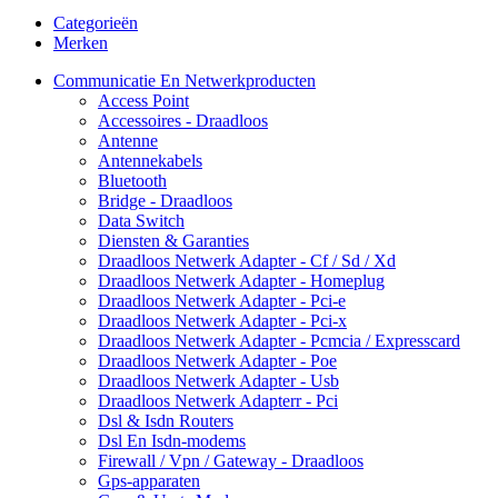
Categorieën
Merken
Communicatie En Netwerkproducten
Access Point
Accessoires - Draadloos
Antenne
Antennekabels
Bluetooth
Bridge - Draadloos
Data Switch
Diensten & Garanties
Draadloos Netwerk Adapter - Cf / Sd / Xd
Draadloos Netwerk Adapter - Homeplug
Draadloos Netwerk Adapter - Pci-e
Draadloos Netwerk Adapter - Pci-x
Draadloos Netwerk Adapter - Pcmcia / Expresscard
Draadloos Netwerk Adapter - Poe
Draadloos Netwerk Adapter - Usb
Draadloos Netwerk Adapterr - Pci
Dsl & Isdn Routers
Dsl En Isdn-modems
Firewall / Vpn / Gateway - Draadloos
Gps-apparaten