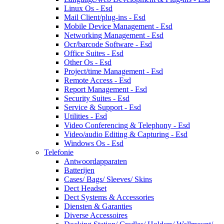
Linux Os - Esd
Mail Client/plug-ins - Esd
Mobile Device Management - Esd
Networking Management - Esd
Ocr/barcode Software - Esd
Office Suites - Esd
Other Os - Esd
Project/time Management - Esd
Remote Access - Esd
Report Management - Esd
Security Suites - Esd
Service & Support - Esd
Utilities - Esd
Video Conferencing & Telephony - Esd
Video/audio Editing & Capturing - Esd
Windows Os - Esd
Telefonie
Antwoordapparaten
Batterijen
Cases/ Bags/ Sleeves/ Skins
Dect Headset
Dect Systems & Accessories
Diensten & Garanties
Diverse Accessoires