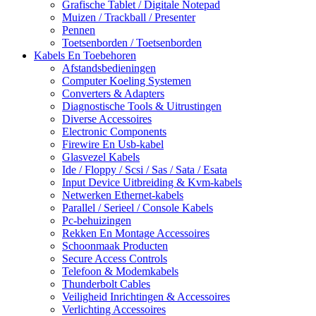
Grafische Tablet / Digitale Notepad
Muizen / Trackball / Presenter
Pennen
Toetsenborden / Toetsenborden
Kabels En Toebehoren
Afstandsbedieningen
Computer Koeling Systemen
Converters & Adapters
Diagnostische Tools & Uitrustingen
Diverse Accessoires
Electronic Components
Firewire En Usb-kabel
Glasvezel Kabels
Ide / Floppy / Scsi / Sas / Sata / Esata
Input Device Uitbreiding & Kvm-kabels
Netwerken Ethernet-kabels
Parallel / Serieel / Console Kabels
Pc-behuizingen
Rekken En Montage Accessoires
Schoonmaak Producten
Secure Access Controls
Telefoon & Modemkabels
Thunderbolt Cables
Veiligheid Inrichtingen & Accessoires
Verlichting Accessoires