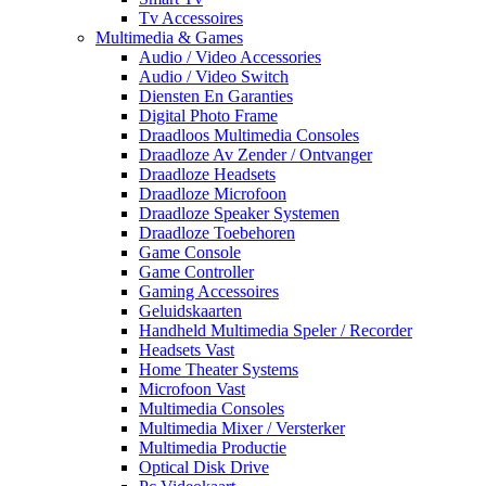
Tv Accessoires
Multimedia & Games
Audio / Video Accessories
Audio / Video Switch
Diensten En Garanties
Digital Photo Frame
Draadloos Multimedia Consoles
Draadloze Av Zender / Ontvanger
Draadloze Headsets
Draadloze Microfoon
Draadloze Speaker Systemen
Draadloze Toebehoren
Game Console
Game Controller
Gaming Accessoires
Geluidskaarten
Handheld Multimedia Speler / Recorder
Headsets Vast
Home Theater Systems
Microfoon Vast
Multimedia Consoles
Multimedia Mixer / Versterker
Multimedia Productie
Optical Disk Drive