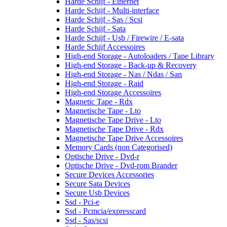
Harde Schijf - Ethernet
Harde Schijf - Multi-interface
Harde Schijf - Sas / Scsi
Harde Schijf - Sata
Harde Schijf - Usb / Firewire / E-sata
Harde Schijf Accessoires
High-end Storage - Autoloaders / Tape Library
High-end Storage - Back-up & Recovery
High-end Storage - Nas / Ndas / San
High-end Storage - Raid
High-end Storage Accessoires
Magnetic Tape - Rdx
Magnetische Tape - Lto
Magnetische Tape Drive - Lto
Magnetische Tape Drive - Rdx
Magnetische Tape Drive Accessoires
Memory Cards (non Categorised)
Optische Drive - Dvd-r
Optische Drive - Dvd-rom Brander
Secure Devices Accessories
Secure Sata Devices
Secure Usb Devices
Ssd - Pci-e
Ssd - Pcmcia/expresscard
Ssd - Sas/scsi