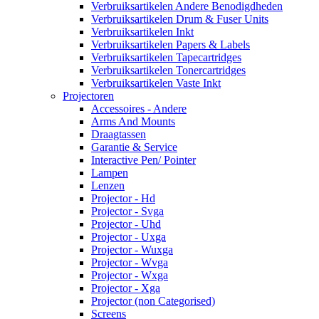
Verbruiksartikelen Andere Benodigdheden
Verbruiksartikelen Drum & Fuser Units
Verbruiksartikelen Inkt
Verbruiksartikelen Papers & Labels
Verbruiksartikelen Tapecartridges
Verbruiksartikelen Tonercartridges
Verbruiksartikelen Vaste Inkt
Projectoren
Accessoires - Andere
Arms And Mounts
Draagtassen
Garantie & Service
Interactive Pen/ Pointer
Lampen
Lenzen
Projector - Hd
Projector - Svga
Projector - Uhd
Projector - Uxga
Projector - Wuxga
Projector - Wvga
Projector - Wxga
Projector - Xga
Projector (non Categorised)
Screens