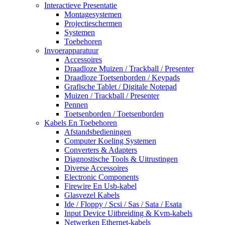
Interactieve Presentatie
Montagesystemen
Projectieschermen
Systemen
Toebehoren
Invoerapparatuur
Accessoires
Draadloze Muizen / Trackball / Presenter
Draadloze Toetsenborden / Keypads
Grafische Tablet / Digitale Notepad
Muizen / Trackball / Presenter
Pennen
Toetsenborden / Toetsenborden
Kabels En Toebehoren
Afstandsbedieningen
Computer Koeling Systemen
Converters & Adapters
Diagnostische Tools & Uitrustingen
Diverse Accessoires
Electronic Components
Firewire En Usb-kabel
Glasvezel Kabels
Ide / Floppy / Scsi / Sas / Sata / Esata
Input Device Uitbreiding & Kvm-kabels
Netwerken Ethernet-kabels