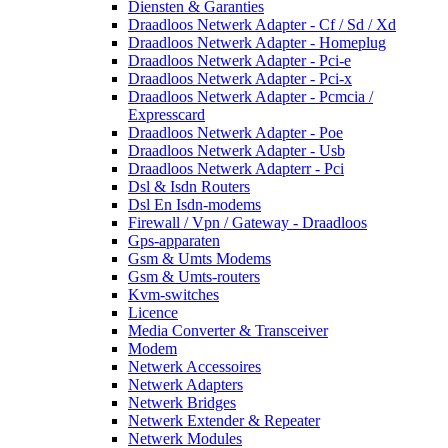
Diensten & Garanties
Draadloos Netwerk Adapter - Cf / Sd / Xd
Draadloos Netwerk Adapter - Homeplug
Draadloos Netwerk Adapter - Pci-e
Draadloos Netwerk Adapter - Pci-x
Draadloos Netwerk Adapter - Pcmcia /
Expresscard
Draadloos Netwerk Adapter - Poe
Draadloos Netwerk Adapter - Usb
Draadloos Netwerk Adapterr - Pci
Dsl & Isdn Routers
Dsl En Isdn-modems
Firewall / Vpn / Gateway - Draadloos
Gps-apparaten
Gsm & Umts Modems
Gsm & Umts-routers
Kvm-switches
Licence
Media Converter & Transceiver
Modem
Netwerk Accessoires
Netwerk Adapters
Netwerk Bridges
Netwerk Extender & Repeater
Netwerk Modules