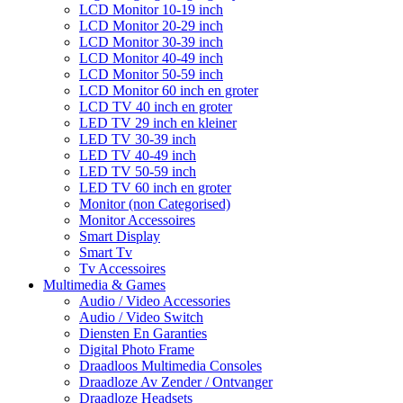
LCD Monitor 10-19 inch
LCD Monitor 20-29 inch
LCD Monitor 30-39 inch
LCD Monitor 40-49 inch
LCD Monitor 50-59 inch
LCD Monitor 60 inch en groter
LCD TV 40 inch en groter
LED TV 29 inch en kleiner
LED TV 30-39 inch
LED TV 40-49 inch
LED TV 50-59 inch
LED TV 60 inch en groter
Monitor (non Categorised)
Monitor Accessoires
Smart Display
Smart Tv
Tv Accessoires
Multimedia & Games
Audio / Video Accessories
Audio / Video Switch
Diensten En Garanties
Digital Photo Frame
Draadloos Multimedia Consoles
Draadloze Av Zender / Ontvanger
Draadloze Headsets