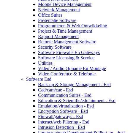
Mobile Device Management
Netwerk Management
Office Suites
Presentatie Software
Programmeren & Web Ontwikkeling
Project & Time Management
Rapport Management
Remote Management Software
Security Software
Software Firewalls En Gateways
Software Licensing & Service
Utilities
Video / Audio Opname En Montage
Video Conference & Telefonie
Software Esd
Back-up & Storage Management - Esd
Cad/cam/cae - Esd
Communication Suites - Esd
Education & Scientific/edutainment - Esd
Emulation/virtualization - Esd
Encryption Software - Esd
Firewall/gateways - Esd
Internet/web Filtering - Esd
Intrusion Detection - Esd
Language/web Development & Plug-ins - Esd