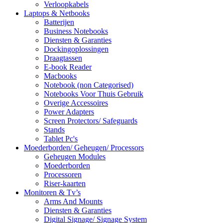
Verloopkabels
Laptops & Netbooks
Batterijen
Business Notebooks
Diensten & Garanties
Dockingoplossingen
Draagtassen
E-book Reader
Macbooks
Notebook (non Categorised)
Notebooks Voor Thuis Gebruik
Overige Accessoires
Power Adapters
Screen Protectors/ Safeguards
Stands
Tablet Pc's
Moederborden/ Geheugen/ Processors
Geheugen Modules
Moederborden
Processoren
Riser-kaarten
Monitoren & Tv’s
Arms And Mounts
Diensten & Garanties
Digital Signage/ Signage System