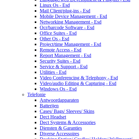
Linux Os - Esd
Mail Client/plug-ins - Esd
Mobile Device Management - Esd
Networking Management - Esd
Ocr/barcode Software - Esd
Office Suites - Esd
Other Os - Esd
Project/time Management - Esd
Remote Access - Esd
Report Management - Esd
Security Suites - Esd
Service & Support - Esd
Utilities - Esd
Video Conferencing & Telephony - Esd
Video/audio Editing & Capturing - Esd
Windows Os - Esd
Telefonie
Antwoordapparaten
Batterijen
Cases/ Bags/ Sleeves/ Skins
Dect Headset
Dect Systems & Accessories
Diensten & Garanties
Diverse Accessoires