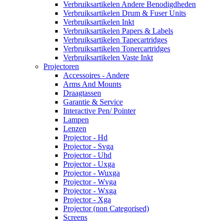
Verbruiksartikelen Andere Benodigdheden
Verbruiksartikelen Drum & Fuser Units
Verbruiksartikelen Inkt
Verbruiksartikelen Papers & Labels
Verbruiksartikelen Tapecartridges
Verbruiksartikelen Tonercartridges
Verbruiksartikelen Vaste Inkt
Projectoren
Accessoires - Andere
Arms And Mounts
Draagtassen
Garantie & Service
Interactive Pen/ Pointer
Lampen
Lenzen
Projector - Hd
Projector - Svga
Projector - Uhd
Projector - Uxga
Projector - Wuxga
Projector - Wvga
Projector - Wxga
Projector - Xga
Projector (non Categorised)
Screens