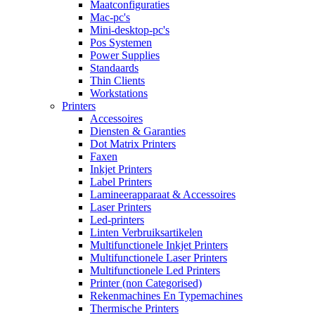
Maatconfiguraties
Mac-pc's
Mini-desktop-pc's
Pos Systemen
Power Supplies
Standaards
Thin Clients
Workstations
Printers
Accessoires
Diensten & Garanties
Dot Matrix Printers
Faxen
Inkjet Printers
Label Printers
Lamineerapparaat & Accessoires
Laser Printers
Led-printers
Linten Verbruiksartikelen
Multifunctionele Inkjet Printers
Multifunctionele Laser Printers
Multifunctionele Led Printers
Printer (non Categorised)
Rekenmachines En Typemachines
Thermische Printers