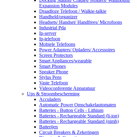
Docking Station/ Cradles/ Holders/ Wallmount/
Expansion Modules
Draadloze Telefoon / Walkie-talkie
Handheld/organizer
Headsets/ Handset/ Handfrees/ Microfoons
Industrial Pda
Ip-server
Ip-telefoon
Mobiele Telefoons
Power Adapters/ Opladers/ Accessoires
Screen Protectors
Smart Appliances/wearable
Smart Phones
Speaker Phone
Stylus Pens
Vaste Telefoon
Videoconferentie Apparatuur
Ups & Stroombescherming
Acculaders
Automatic Power Omschakelautomaten
Batteries - Button Cells - Lithium
Batteries - Rechargeable Standard (li-ion)
Batteries - Rechargeable Standard (nimh)
Batterijen
Circuit Breakers & Zekeringen