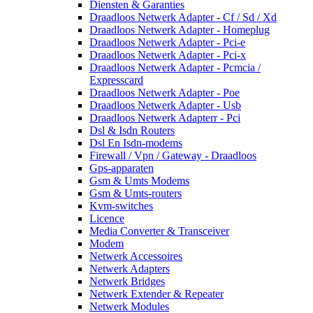
Diensten & Garanties
Draadloos Netwerk Adapter - Cf / Sd / Xd
Draadloos Netwerk Adapter - Homeplug
Draadloos Netwerk Adapter - Pci-e
Draadloos Netwerk Adapter - Pci-x
Draadloos Netwerk Adapter - Pcmcia /
Expresscard
Draadloos Netwerk Adapter - Poe
Draadloos Netwerk Adapter - Usb
Draadloos Netwerk Adapterr - Pci
Dsl & Isdn Routers
Dsl En Isdn-modems
Firewall / Vpn / Gateway - Draadloos
Gps-apparaten
Gsm & Umts Modems
Gsm & Umts-routers
Kvm-switches
Licence
Media Converter & Transceiver
Modem
Netwerk Accessoires
Netwerk Adapters
Netwerk Bridges
Netwerk Extender & Repeater
Netwerk Modules