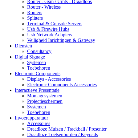
Router - Gsm / Umts - Draadloos
Router - Wireless
Routers
Splitters
Terminal & Console Servers
Usb & Firewire Hubs
Usb Network Adapters
Veiligheid Inrichtingen & Gateway
Diensten
Consultancy
Digital Signage
Systemen
Toebehoren
Electronic Components
Displays - Accessories
Electronic Components Accessories
Interactieve Presentatie
Montagesystemen
Projectieschermen
Systemen
Toebehoren
Invoerapparatuur
Accessoires
Draadloze Muizen / Trackball / Presenter
Draadloze Toetsenborden / Keypads