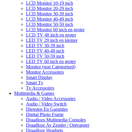
LCD Monitor 10-19 inch
LCD Monitor 20-29 inch
LCD Monitor 30-39 inch
LCD Monitor 40-49 inch
LCD Monitor 50-59 inch
LCD Monitor 60 inch en groter
LCD TV 40 inch en groter
LED TV 29 inch en kleiner
LED TV 30-39 inch
LED TV 40-49 inch
LED TV 50-59 inch
LED TV 60 inch en groter
Monitor (non Categorised)
Monitor Accessoires
Smart Display
Smart Tv
Tv Accessoires
Multimedia & Games
Audio / Video Accessories
Audio / Video Switch
Diensten En Garanties
Digital Photo Frame
Draadloos Multimedia Consoles
Draadloze Av Zender / Ontvanger
Draadloze Headsets