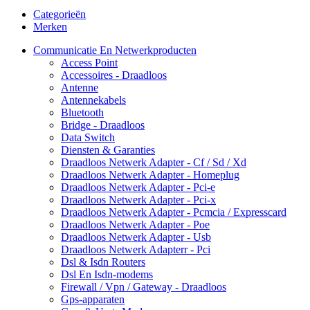
Categorieën
Merken
Communicatie En Netwerkproducten
Access Point
Accessoires - Draadloos
Antenne
Antennekabels
Bluetooth
Bridge - Draadloos
Data Switch
Diensten & Garanties
Draadloos Netwerk Adapter - Cf / Sd / Xd
Draadloos Netwerk Adapter - Homeplug
Draadloos Netwerk Adapter - Pci-e
Draadloos Netwerk Adapter - Pci-x
Draadloos Netwerk Adapter - Pcmcia / Expresscard
Draadloos Netwerk Adapter - Poe
Draadloos Netwerk Adapter - Usb
Draadloos Netwerk Adapterr - Pci
Dsl & Isdn Routers
Dsl En Isdn-modems
Firewall / Vpn / Gateway - Draadloos
Gps-apparaten