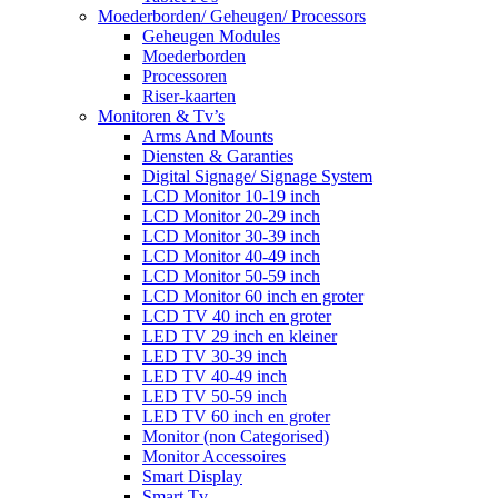
Moederborden/ Geheugen/ Processors
Geheugen Modules
Moederborden
Processoren
Riser-kaarten
Monitoren & Tv’s
Arms And Mounts
Diensten & Garanties
Digital Signage/ Signage System
LCD Monitor 10-19 inch
LCD Monitor 20-29 inch
LCD Monitor 30-39 inch
LCD Monitor 40-49 inch
LCD Monitor 50-59 inch
LCD Monitor 60 inch en groter
LCD TV 40 inch en groter
LED TV 29 inch en kleiner
LED TV 30-39 inch
LED TV 40-49 inch
LED TV 50-59 inch
LED TV 60 inch en groter
Monitor (non Categorised)
Monitor Accessoires
Smart Display
Smart Tv