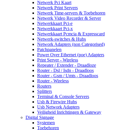
Netwerk Pci Kaart
Netwerk Print Servers
Netwerk Time-servers & Toebehoren
Netwerk Video Recorder & Server
Netwerkkaart Pci-e
Netwerkkaart Pci-x
Netwerkkaart Pcmcia & Expresscard
Netwerk-switches & Hubs
Network Adapters (non Categorised)
Patchpanelen
Power Over Ethernet (poe) Adapters
Print Server - Wireless
Repeater / Extender - Draadloze
Router - Dsl / Isdn - Draadloos
Router - Gsm / Umts - Draadloos
Router - Wireless
Routers
Splitters
Terminal & Console Servers
Usb & Firewire Hubs
Usb Network Adapters
Veiligheid Inrichtingen & Gateway
Digital Signage
Systemen
Toebehoren