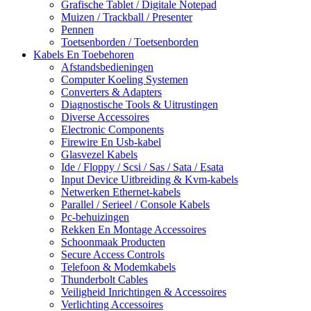
Grafische Tablet / Digitale Notepad
Muizen / Trackball / Presenter
Pennen
Toetsenborden / Toetsenborden
Kabels En Toebehoren
Afstandsbedieningen
Computer Koeling Systemen
Converters & Adapters
Diagnostische Tools & Uitrustingen
Diverse Accessoires
Electronic Components
Firewire En Usb-kabel
Glasvezel Kabels
Ide / Floppy / Scsi / Sas / Sata / Esata
Input Device Uitbreiding & Kvm-kabels
Netwerken Ethernet-kabels
Parallel / Serieel / Console Kabels
Pc-behuizingen
Rekken En Montage Accessoires
Schoonmaak Producten
Secure Access Controls
Telefoon & Modemkabels
Thunderbolt Cables
Veiligheid Inrichtingen & Accessoires
Verlichting Accessoires