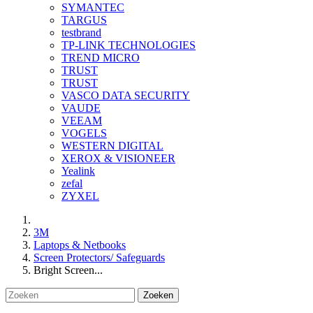
SYMANTEC
TARGUS
testbrand
TP-LINK TECHNOLOGIES
TREND MICRO
TRUST
TRUST
VASCO DATA SECURITY
VAUDE
VEEAM
VOGELS
WESTERN DIGITAL
XEROX & VISIONEER
Yealink
zefal
ZYXEL
3M
Laptops & Netbooks
Screen Protectors/ Safeguards
Bright Screen...
Zoeken