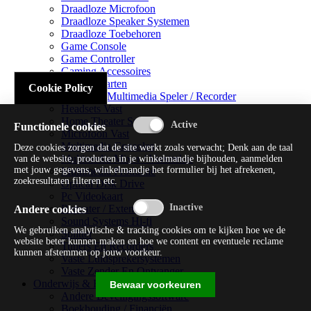
Draadloze Microfoon
Draadloze Speaker Systemen
Draadloze Toebehoren
Game Console
Game Controller
Gaming Accessoires
Geluidskaarten
Cookie Policy
Handheld Multimedia Speler / Recorder
Headsets Vast
Home Theater Systems
Functionele cookies
Microfoon Vast
Multimedia Consoles
Deze cookies zorgen dat de site werkt zoals verwacht; Denk aan de taal
Multimedia Mixer / Versterker
van de website, producten in je winkelmandje bijhouden, aanmelden
met jouw gegevens, winkelmandje het formulier bij het afrekenen,
Multimedia Productie
zoekresultaten filteren etc.
Optical Disk Drive
Pc Videokaart
Repeater / Extender
Andere cookies
Sound Systems Hi-fi
We gebruiken analytische & tracking cookies om te kijken hoe we de
Splitter
website beter kunnen maken en hoe we content en eventuele reclame
Tuners En Recorders
kunnen afstemmen op jouw voorkeur.
Vaste Luidsprekersystemen
Vaste Zender En Ontvanger
Onderwijs & Recreatie
Bewaar voorkeuren
Andere Beveiligingssoftware
Boekhouding / Financiën