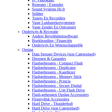
Pc Videokaart
Repeater / Extender
Sound Systems Hi-fi
Splitter
Tuners En Recorders
Vaste Luidsprekersystemen
Vaste Zender En Ontvanger
Onderwijs & Recreatie
Andere Beveiligingssoftware
Boekhouding / Financiën
Onderwijs En Wetenschappelijk
Opslag
Data Storage Devices (non Categorised)
Diensten & Garanties
Flashgeheugen - Compact Flash
Flashgeheugen - Duplicator
Flashgeheugen - Kaartlezer
Flashgeheugen - Memory Stick
Flashgeheugen - Pcmcia
Flashgeheugen - Secure Digital
Flashgeheugen - Usb Flash Drive
Flash-geheugen Opslag Accessoires
Floppydisk Accessoires
Hard Drive - Thunderbolt
Hard Drive (non Categorised)