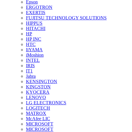
Epson
ERGOTRON
EXERTIS
FUJITSU TECHNOLOGY SOLUTIONS
HIPPUS
HITACHI
HP
HP INC
HTC
IiYAMA
iMoshion
INTEL
IRIS
IT1
Jabra
KENSINGTON
KINGSTON
KYOCERA
LENOVO
LG ELECTRONICS
LOGITECH
MATROX
McAfee LIC
MICROSOFT
MICROSOFT