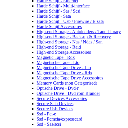
Harde Schijf - Ethernet
Harde Schijf - Multi-interface
Harde Schijf - Sas / Scsi
Harde Schijf - Sata
Harde Schijf - Usb / Firewire / E-sata
Harde Schijf Accessoires
High-end Storage - Autoloaders / Tape Library
High-end Storage - Back-up & Recovery
High-end Storage - Nas / Ndas / San
High-end Storage - Raid
High-end Storage Accessoires
Magnetic Tape - Rdx
Magnetische Tape - Lto
Magnetische Tape Drive - Lto
Magnetische Tape Drive - Rdx
Magnetische Tape Drive Accessoires
Memory Cards (non Categorised)
Optische Drive - Dvd-r
Optische Drive - Dvd-rom Brander
Secure Devices Accessories
Secure Sata Devices
Secure Usb Devices
Ssd - Pci-e
Ssd - Pcmcia/expresscard
Ssd - Sas/scsi