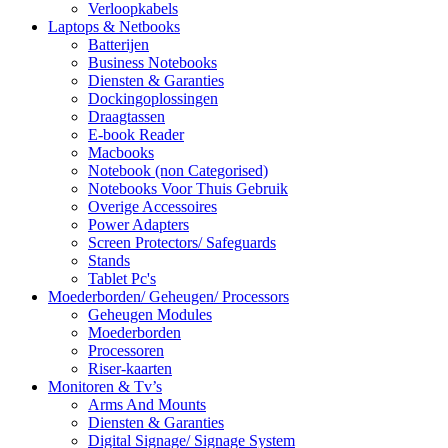
Verloopkabels
Laptops & Netbooks
Batterijen
Business Notebooks
Diensten & Garanties
Dockingoplossingen
Draagtassen
E-book Reader
Macbooks
Notebook (non Categorised)
Notebooks Voor Thuis Gebruik
Overige Accessoires
Power Adapters
Screen Protectors/ Safeguards
Stands
Tablet Pc's
Moederborden/ Geheugen/ Processors
Geheugen Modules
Moederborden
Processoren
Riser-kaarten
Monitoren & Tv’s
Arms And Mounts
Diensten & Garanties
Digital Signage/ Signage System