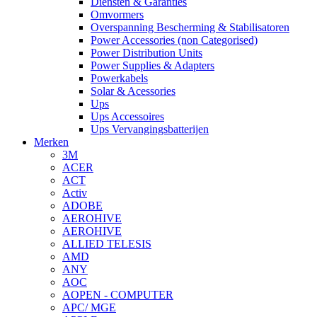
Diensten & Garanties
Omvormers
Overspanning Bescherming & Stabilisatoren
Power Accessories (non Categorised)
Power Distribution Units
Power Supplies & Adapters
Powerkabels
Solar & Acessories
Ups
Ups Accessoires
Ups Vervangingsbatterijen
Merken
3M
ACER
ACT
Activ
ADOBE
AEROHIVE
AEROHIVE
ALLIED TELESIS
AMD
ANY
AOC
AOPEN - COMPUTER
APC/ MGE