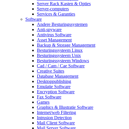
Server Rack Kasten & Opties
Server-computers
Services & Garanties
Software
Andere Besturingssystemen
Anti-spyware
Antivirus Software
Asset Management
Backup & Storage Management
Besturingssysteem Linux
Besturingssysteem Unix
Besturingssysteem Windows
Cad / Cam / Cae Software
Creative Suites
Database Management
Desktoppublishing
Emulatie Software
Encryption Software
Fax Software
Games
Graphics & Illustratie Software
Internet/web Filtering
Intrusion Detection
Mail Client Software
Mail Server Software