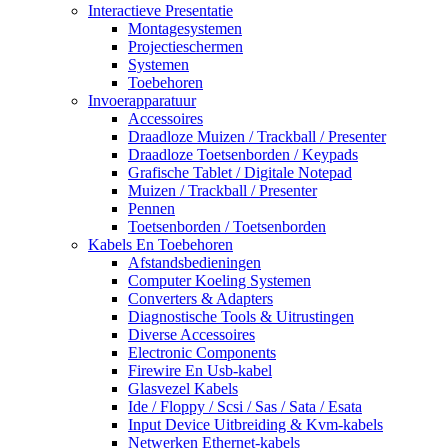
Interactieve Presentatie
Montagesystemen
Projectieschermen
Systemen
Toebehoren
Invoerapparatuur
Accessoires
Draadloze Muizen / Trackball / Presenter
Draadloze Toetsenborden / Keypads
Grafische Tablet / Digitale Notepad
Muizen / Trackball / Presenter
Pennen
Toetsenborden / Toetsenborden
Kabels En Toebehoren
Afstandsbedieningen
Computer Koeling Systemen
Converters & Adapters
Diagnostische Tools & Uitrustingen
Diverse Accessoires
Electronic Components
Firewire En Usb-kabel
Glasvezel Kabels
Ide / Floppy / Scsi / Sas / Sata / Esata
Input Device Uitbreiding & Kvm-kabels
Netwerken Ethernet-kabels