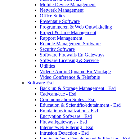
Mobile Device Management
Netwerk Management
Office Suites
Presentatie Software
Programmeren & Web Ontwikkeling
Project & Time Management
Rapport Management
Remote Management Software
Security Software
Software Firewalls En Gateways
Software Licensing & Service
Utilities
Video / Audio Opname En Montage
Video Conference & Telefonie
Software Esd
Back-up & Storage Management - Esd
Cad/cam/cae - Esd
Communication Suites - Esd
Education & Scientific/edutainment - Esd
Emulation/virtualization - Esd
Encryption Software - Esd
Firewall/gateways - Esd
Internet/web Filtering - Esd
Intrusion Detection - Esd
Language/web Development & Plug-ins - Esd