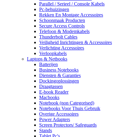
Parallel / Serieel / Console Kabels
Pc-behuizingen
Rekken En Montage Accessoires
Schoonmaak Producten
Secure Access Controls
Telefoon & Modemkabels
Thunderbolt Cables
Veiligheid Inrichtingen & Accessoires
Verlichting Accessoires
Verloopkabels
Laptops & Netbooks
Batterijen
Business Notebooks
Diensten & Garanties
Dockingoplossingen
Draagtassen
E-book Reader
Macbooks
Notebook (non Categorised)
Notebooks Voor Thuis Gebruik
Overige Accessoires
Power Adapters
Screen Protectors/ Safeguards
Stands
Tablet Pc's