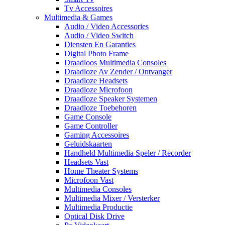
Tv Accessoires
Multimedia & Games
Audio / Video Accessories
Audio / Video Switch
Diensten En Garanties
Digital Photo Frame
Draadloos Multimedia Consoles
Draadloze Av Zender / Ontvanger
Draadloze Headsets
Draadloze Microfoon
Draadloze Speaker Systemen
Draadloze Toebehoren
Game Console
Game Controller
Gaming Accessoires
Geluidskaarten
Handheld Multimedia Speler / Recorder
Headsets Vast
Home Theater Systems
Microfoon Vast
Multimedia Consoles
Multimedia Mixer / Versterker
Multimedia Productie
Optical Disk Drive