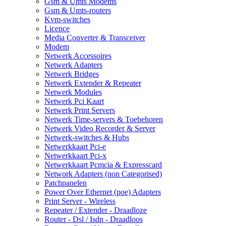
Gsm & Umts Modems
Gsm & Umts-routers
Kvm-switches
Licence
Media Converter & Transceiver
Modem
Netwerk Accessoires
Netwerk Adapters
Netwerk Bridges
Netwerk Extender & Repeater
Netwerk Modules
Netwerk Pci Kaart
Netwerk Print Servers
Netwerk Time-servers & Toebehoren
Netwerk Video Recorder & Server
Netwerk-switches & Hubs
Netwerkkaart Pci-e
Netwerkkaart Pci-x
Netwerkkaart Pcmcia & Expresscard
Network Adapters (non Categorised)
Patchpanelen
Power Over Ethernet (poe) Adapters
Print Server - Wireless
Repeater / Extender - Draadloze
Router - Dsl / Isdn - Draadloos