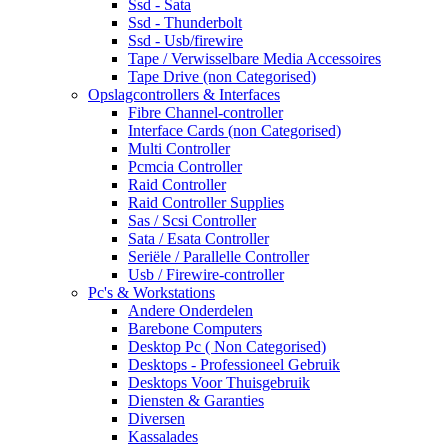
Ssd - Sata
Ssd - Thunderbolt
Ssd - Usb/firewire
Tape / Verwisselbare Media Accessoires
Tape Drive (non Categorised)
Opslagcontrollers & Interfaces
Fibre Channel-controller
Interface Cards (non Categorised)
Multi Controller
Pcmcia Controller
Raid Controller
Raid Controller Supplies
Sas / Scsi Controller
Sata / Esata Controller
Seriële / Parallelle Controller
Usb / Firewire-controller
Pc's & Workstations
Andere Onderdelen
Barebone Computers
Desktop Pc ( Non Categorised)
Desktops - Professioneel Gebruik
Desktops Voor Thuisgebruik
Diensten & Garanties
Diversen
Kassalades