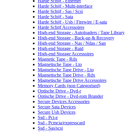
Harde Schijf - Ethernet
Harde Schijf - Multi-interface
Harde Schijf - Sas / Scsi
Harde Schijf - Sata
Harde Schijf - Usb / Firewire / E-sata
Harde Schijf Accessoires
High-end Storage - Autoloaders / Tape Library
High-end Storage - Back-up & Recovery
High-end Storage - Nas / Ndas / San
High-end Storage - Raid
High-end Storage Accessoires
Magnetic Tape - Rdx
Magnetische Tape - Lto
Magnetische Tape Drive - Lto
Magnetische Tape Drive - Rdx
Magnetische Tape Drive Accessoires
Memory Cards (non Categorised)
Optische Drive - Dvd-r
Optische Drive - Dvd-rom Brander
Secure Devices Accessories
Secure Sata Devices
Secure Usb Devices
Ssd - Pci-e
Ssd - Pcmcia/expresscard
Ssd - Sas/scsi