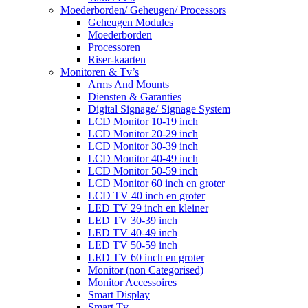
Moederborden/ Geheugen/ Processors
Geheugen Modules
Moederborden
Processoren
Riser-kaarten
Monitoren & Tv’s
Arms And Mounts
Diensten & Garanties
Digital Signage/ Signage System
LCD Monitor 10-19 inch
LCD Monitor 20-29 inch
LCD Monitor 30-39 inch
LCD Monitor 40-49 inch
LCD Monitor 50-59 inch
LCD Monitor 60 inch en groter
LCD TV 40 inch en groter
LED TV 29 inch en kleiner
LED TV 30-39 inch
LED TV 40-49 inch
LED TV 50-59 inch
LED TV 60 inch en groter
Monitor (non Categorised)
Monitor Accessoires
Smart Display
Smart Tv