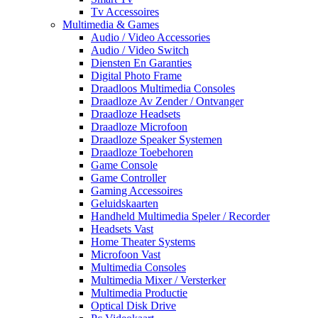
Tv Accessoires
Multimedia & Games
Audio / Video Accessories
Audio / Video Switch
Diensten En Garanties
Digital Photo Frame
Draadloos Multimedia Consoles
Draadloze Av Zender / Ontvanger
Draadloze Headsets
Draadloze Microfoon
Draadloze Speaker Systemen
Draadloze Toebehoren
Game Console
Game Controller
Gaming Accessoires
Geluidskaarten
Handheld Multimedia Speler / Recorder
Headsets Vast
Home Theater Systems
Microfoon Vast
Multimedia Consoles
Multimedia Mixer / Versterker
Multimedia Productie
Optical Disk Drive