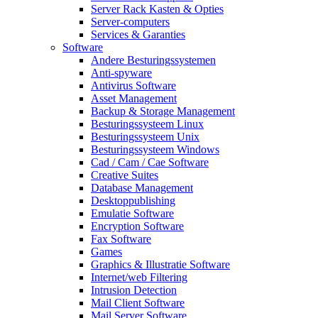
Server Rack Kasten & Opties
Server-computers
Services & Garanties
Software
Andere Besturingssystemen
Anti-spyware
Antivirus Software
Asset Management
Backup & Storage Management
Besturingssysteem Linux
Besturingssysteem Unix
Besturingssysteem Windows
Cad / Cam / Cae Software
Creative Suites
Database Management
Desktoppublishing
Emulatie Software
Encryption Software
Fax Software
Games
Graphics & Illustratie Software
Internet/web Filtering
Intrusion Detection
Mail Client Software
Mail Server Software