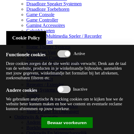
Draadloze Speaker Systemen
Draadloze Toebehoren
Game Console
Game Controller
Gaming Accessoires
Geluidskaarten
Handheld Multimedia Speler / Recorder
Cookie Policy
Headsets Vast
Home Theater Systems
Microfoon Vast
Functionele cookies
Multimedia Consoles
Multimedia Mixer / Versterker
Deze cookies zorgen dat de site werkt zoals verwacht; Denk aan de taal
Multimedia Productie
van de website, producten in je winkelmandje bijhouden, aanmelden
met jouw gegevens, winkelmandje het formulier bij het afrekenen,
Optical Disk Drive
zoekresultaten filteren etc.
Pc Videokaart
Repeater / Extender
Sound Systems Hi-fi
Andere cookies
Splitter
We gebruiken analytische & tracking cookies om te kijken hoe we de
Tuners En Recorders
website beter kunnen maken en hoe we content en eventuele reclame
Vaste Luidsprekersystemen
kunnen afstemmen op jouw voorkeur.
Vaste Zender En Ontvanger
Onderwijs & Recreatie
Andere Beveiligingssoftware
Bewaar voorkeuren
Boekhouding / Financiën
Onderwijs En Wetenschappelijk