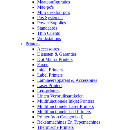
Maatconfiguraties
Mac-pc's
Mini-desktop-pc's
Pos Systemen
Power Supplies
Standaards
Thin Clients
Workstations
Printers
Accessoires
Diensten & Garanties
Dot Matrix Printers
Faxen
Inkjet Printers
Label Printers
Lamineerapparaat & Accessoires
Laser Printers
Led-printers
Linten Verbruiksartikelen
Multifunctionele Inkjet Printers
Multifunctionele Laser Printers
Multifunctionele Led Printers
Printer (non Categorised)
Rekenmachines En Typemachines
Thermische Printers