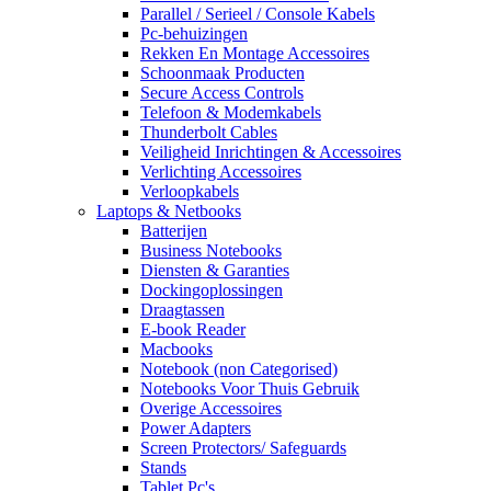
Parallel / Serieel / Console Kabels
Pc-behuizingen
Rekken En Montage Accessoires
Schoonmaak Producten
Secure Access Controls
Telefoon & Modemkabels
Thunderbolt Cables
Veiligheid Inrichtingen & Accessoires
Verlichting Accessoires
Verloopkabels
Laptops & Netbooks
Batterijen
Business Notebooks
Diensten & Garanties
Dockingoplossingen
Draagtassen
E-book Reader
Macbooks
Notebook (non Categorised)
Notebooks Voor Thuis Gebruik
Overige Accessoires
Power Adapters
Screen Protectors/ Safeguards
Stands
Tablet Pc's