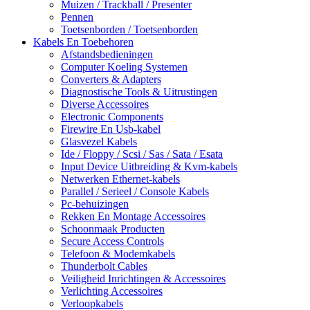
Muizen / Trackball / Presenter
Pennen
Toetsenborden / Toetsenborden
Kabels En Toebehoren
Afstandsbedieningen
Computer Koeling Systemen
Converters & Adapters
Diagnostische Tools & Uitrustingen
Diverse Accessoires
Electronic Components
Firewire En Usb-kabel
Glasvezel Kabels
Ide / Floppy / Scsi / Sas / Sata / Esata
Input Device Uitbreiding & Kvm-kabels
Netwerken Ethernet-kabels
Parallel / Serieel / Console Kabels
Pc-behuizingen
Rekken En Montage Accessoires
Schoonmaak Producten
Secure Access Controls
Telefoon & Modemkabels
Thunderbolt Cables
Veiligheid Inrichtingen & Accessoires
Verlichting Accessoires
Verloopkabels