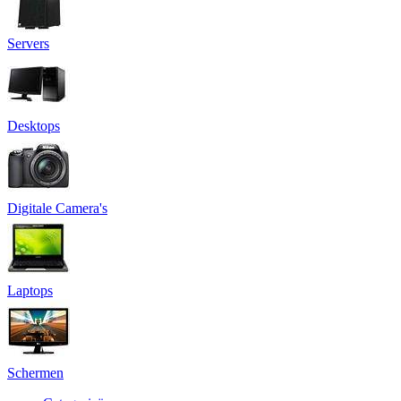
Servers
Desktops
Digitale Camera's
Laptops
Schermen