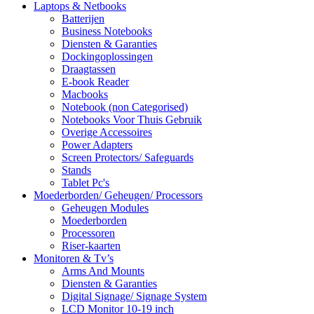
Laptops & Netbooks
Batterijen
Business Notebooks
Diensten & Garanties
Dockingoplossingen
Draagtassen
E-book Reader
Macbooks
Notebook (non Categorised)
Notebooks Voor Thuis Gebruik
Overige Accessoires
Power Adapters
Screen Protectors/ Safeguards
Stands
Tablet Pc's
Moederborden/ Geheugen/ Processors
Geheugen Modules
Moederborden
Processoren
Riser-kaarten
Monitoren & Tv’s
Arms And Mounts
Diensten & Garanties
Digital Signage/ Signage System
LCD Monitor 10-19 inch