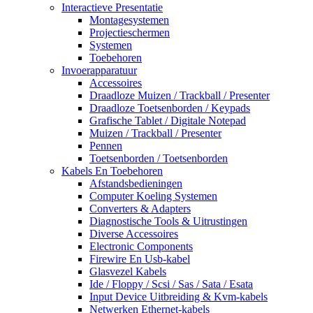
Interactieve Presentatie
Montagesystemen
Projectieschermen
Systemen
Toebehoren
Invoerapparatuur
Accessoires
Draadloze Muizen / Trackball / Presenter
Draadloze Toetsenborden / Keypads
Grafische Tablet / Digitale Notepad
Muizen / Trackball / Presenter
Pennen
Toetsenborden / Toetsenborden
Kabels En Toebehoren
Afstandsbedieningen
Computer Koeling Systemen
Converters & Adapters
Diagnostische Tools & Uitrustingen
Diverse Accessoires
Electronic Components
Firewire En Usb-kabel
Glasvezel Kabels
Ide / Floppy / Scsi / Sas / Sata / Esata
Input Device Uitbreiding & Kvm-kabels
Netwerken Ethernet-kabels