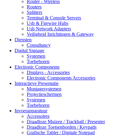
Router - Wireless
Routers
Splitters
Terminal & Console Servers
Usb & Firewire Hubs
Usb Network Adapters
Veiligheid Inrichtingen & Gateway
Diensten
Consultancy
Digital Signage
Systemen
Toebehoren
Electronic Components
Displays - Accessories
Electronic Components Accessories
Interactieve Presentatie
Montagesystemen
Projectieschermen
Systemen
Toebehoren
Invoerapparatuur
Accessoires
Draadloze Muizen / Trackball / Presenter
Draadloze Toetsenborden / Keypads
Grafische Tablet / Digitale Notepad