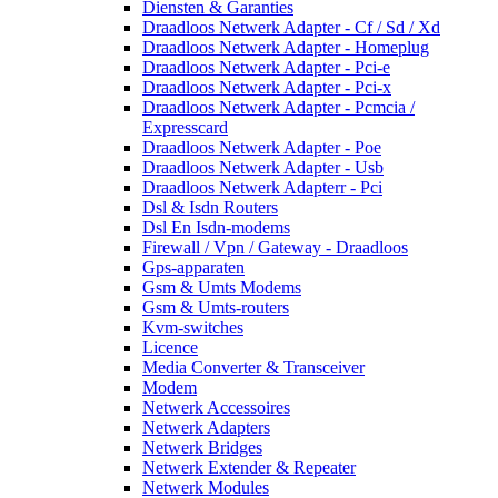
Diensten & Garanties
Draadloos Netwerk Adapter - Cf / Sd / Xd
Draadloos Netwerk Adapter - Homeplug
Draadloos Netwerk Adapter - Pci-e
Draadloos Netwerk Adapter - Pci-x
Draadloos Netwerk Adapter - Pcmcia /
Expresscard
Draadloos Netwerk Adapter - Poe
Draadloos Netwerk Adapter - Usb
Draadloos Netwerk Adapterr - Pci
Dsl & Isdn Routers
Dsl En Isdn-modems
Firewall / Vpn / Gateway - Draadloos
Gps-apparaten
Gsm & Umts Modems
Gsm & Umts-routers
Kvm-switches
Licence
Media Converter & Transceiver
Modem
Netwerk Accessoires
Netwerk Adapters
Netwerk Bridges
Netwerk Extender & Repeater
Netwerk Modules