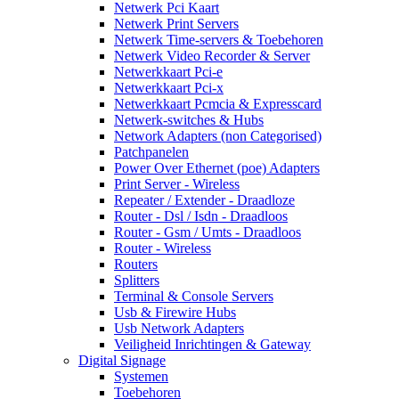
Netwerk Pci Kaart
Netwerk Print Servers
Netwerk Time-servers & Toebehoren
Netwerk Video Recorder & Server
Netwerkkaart Pci-e
Netwerkkaart Pci-x
Netwerkkaart Pcmcia & Expresscard
Netwerk-switches & Hubs
Network Adapters (non Categorised)
Patchpanelen
Power Over Ethernet (poe) Adapters
Print Server - Wireless
Repeater / Extender - Draadloze
Router - Dsl / Isdn - Draadloos
Router - Gsm / Umts - Draadloos
Router - Wireless
Routers
Splitters
Terminal & Console Servers
Usb & Firewire Hubs
Usb Network Adapters
Veiligheid Inrichtingen & Gateway
Digital Signage
Systemen
Toebehoren