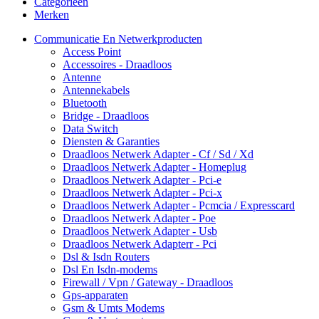
Categorieën
Merken
Communicatie En Netwerkproducten
Access Point
Accessoires - Draadloos
Antenne
Antennekabels
Bluetooth
Bridge - Draadloos
Data Switch
Diensten & Garanties
Draadloos Netwerk Adapter - Cf / Sd / Xd
Draadloos Netwerk Adapter - Homeplug
Draadloos Netwerk Adapter - Pci-e
Draadloos Netwerk Adapter - Pci-x
Draadloos Netwerk Adapter - Pcmcia / Expresscard
Draadloos Netwerk Adapter - Poe
Draadloos Netwerk Adapter - Usb
Draadloos Netwerk Adapterr - Pci
Dsl & Isdn Routers
Dsl En Isdn-modems
Firewall / Vpn / Gateway - Draadloos
Gps-apparaten
Gsm & Umts Modems