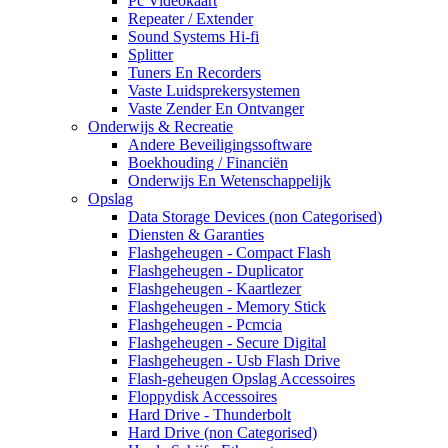
Pc Videokaart
Repeater / Extender
Sound Systems Hi-fi
Splitter
Tuners En Recorders
Vaste Luidsprekersystemen
Vaste Zender En Ontvanger
Onderwijs & Recreatie
Andere Beveiligingssoftware
Boekhouding / Financiën
Onderwijs En Wetenschappelijk
Opslag
Data Storage Devices (non Categorised)
Diensten & Garanties
Flashgeheugen - Compact Flash
Flashgeheugen - Duplicator
Flashgeheugen - Kaartlezer
Flashgeheugen - Memory Stick
Flashgeheugen - Pcmcia
Flashgeheugen - Secure Digital
Flashgeheugen - Usb Flash Drive
Flash-geheugen Opslag Accessoires
Floppydisk Accessoires
Hard Drive - Thunderbolt
Hard Drive (non Categorised)