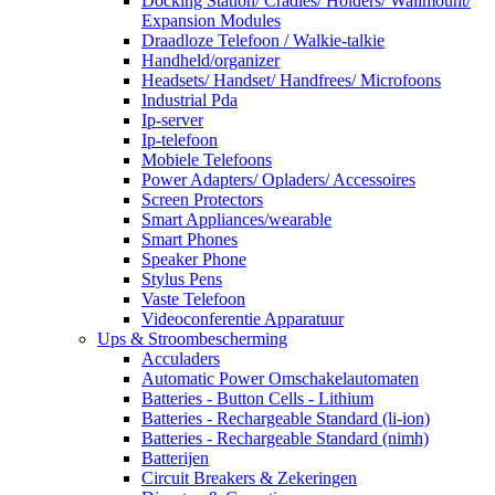
Docking Station/ Cradles/ Holders/ Wallmount/
Expansion Modules
Draadloze Telefoon / Walkie-talkie
Handheld/organizer
Headsets/ Handset/ Handfrees/ Microfoons
Industrial Pda
Ip-server
Ip-telefoon
Mobiele Telefoons
Power Adapters/ Opladers/ Accessoires
Screen Protectors
Smart Appliances/wearable
Smart Phones
Speaker Phone
Stylus Pens
Vaste Telefoon
Videoconferentie Apparatuur
Ups & Stroombescherming
Acculaders
Automatic Power Omschakelautomaten
Batteries - Button Cells - Lithium
Batteries - Rechargeable Standard (li-ion)
Batteries - Rechargeable Standard (nimh)
Batterijen
Circuit Breakers & Zekeringen