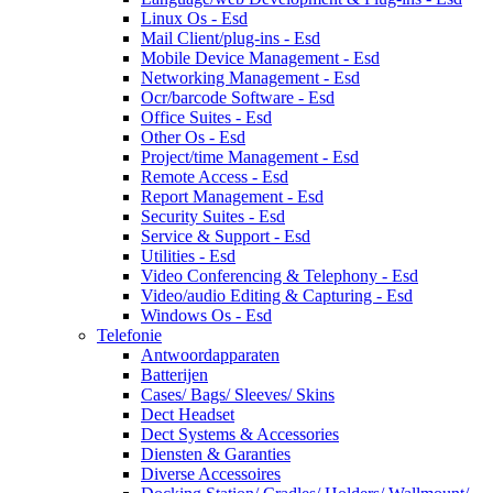
Linux Os - Esd
Mail Client/plug-ins - Esd
Mobile Device Management - Esd
Networking Management - Esd
Ocr/barcode Software - Esd
Office Suites - Esd
Other Os - Esd
Project/time Management - Esd
Remote Access - Esd
Report Management - Esd
Security Suites - Esd
Service & Support - Esd
Utilities - Esd
Video Conferencing & Telephony - Esd
Video/audio Editing & Capturing - Esd
Windows Os - Esd
Telefonie
Antwoordapparaten
Batterijen
Cases/ Bags/ Sleeves/ Skins
Dect Headset
Dect Systems & Accessories
Diensten & Garanties
Diverse Accessoires