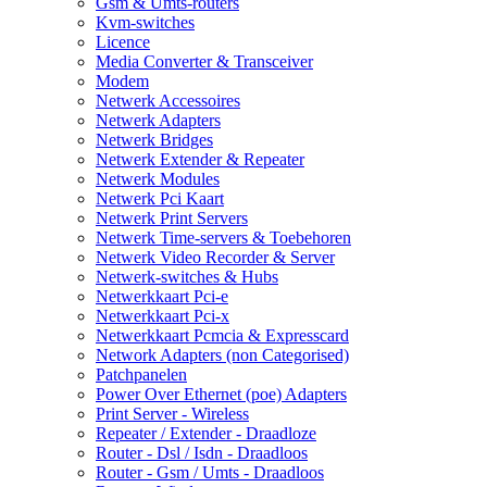
Gsm & Umts-routers
Kvm-switches
Licence
Media Converter & Transceiver
Modem
Netwerk Accessoires
Netwerk Adapters
Netwerk Bridges
Netwerk Extender & Repeater
Netwerk Modules
Netwerk Pci Kaart
Netwerk Print Servers
Netwerk Time-servers & Toebehoren
Netwerk Video Recorder & Server
Netwerk-switches & Hubs
Netwerkkaart Pci-e
Netwerkkaart Pci-x
Netwerkkaart Pcmcia & Expresscard
Network Adapters (non Categorised)
Patchpanelen
Power Over Ethernet (poe) Adapters
Print Server - Wireless
Repeater / Extender - Draadloze
Router - Dsl / Isdn - Draadloos
Router - Gsm / Umts - Draadloos