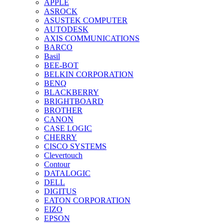
APPLE
ASROCK
ASUSTEK COMPUTER
AUTODESK
AXIS COMMUNICATIONS
BARCO
Basil
BEE-BOT
BELKIN CORPORATION
BENQ
BLACKBERRY
BRIGHTBOARD
BROTHER
CANON
CASE LOGIC
CHERRY
CISCO SYSTEMS
Clevertouch
Contour
DATALOGIC
DELL
DIGITUS
EATON CORPORATION
EIZO
EPSON