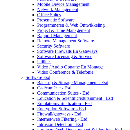
Mobile Device Management
Netwerk Management
Office Suites
Presentatie Software
Programmeren & Web Ontwikkeling
Project & Time Management
Rapport Management
Remote Management Software
Security Software
Software Firewalls En Gateways
Software Licensing & Service
Utilities
Video / Audio Opname En Montage
Video Conference & Telefonie
Software Esd
Back-up & Storage Management - Esd
Cad/cam/cae - Esd
Communication Suites - Esd
Education & Scientific/edutainment - Esd
Emulation/virtualization - Esd
Encryption Software - Esd
Firewall/gateways - Esd
Internet/web Filtering - Esd
Intrusion Detection - Esd
Language/web Development & Plug-ins - Esd