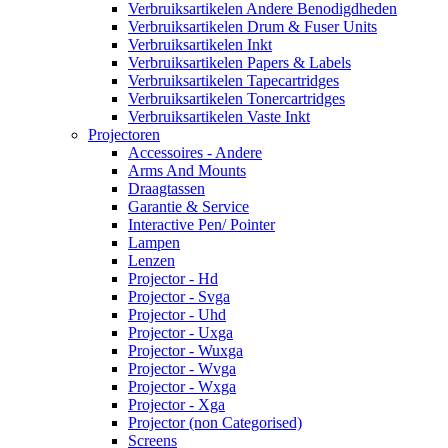
Verbruiksartikelen Andere Benodigdheden
Verbruiksartikelen Drum & Fuser Units
Verbruiksartikelen Inkt
Verbruiksartikelen Papers & Labels
Verbruiksartikelen Tapecartridges
Verbruiksartikelen Tonercartridges
Verbruiksartikelen Vaste Inkt
Projectoren
Accessoires - Andere
Arms And Mounts
Draagtassen
Garantie & Service
Interactive Pen/ Pointer
Lampen
Lenzen
Projector - Hd
Projector - Svga
Projector - Uhd
Projector - Uxga
Projector - Wuxga
Projector - Wvga
Projector - Wxga
Projector - Xga
Projector (non Categorised)
Screens