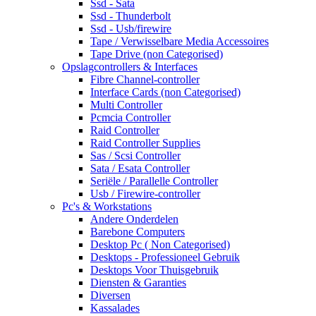
Ssd - Sata
Ssd - Thunderbolt
Ssd - Usb/firewire
Tape / Verwisselbare Media Accessoires
Tape Drive (non Categorised)
Opslagcontrollers & Interfaces
Fibre Channel-controller
Interface Cards (non Categorised)
Multi Controller
Pcmcia Controller
Raid Controller
Raid Controller Supplies
Sas / Scsi Controller
Sata / Esata Controller
Seriële / Parallelle Controller
Usb / Firewire-controller
Pc's & Workstations
Andere Onderdelen
Barebone Computers
Desktop Pc ( Non Categorised)
Desktops - Professioneel Gebruik
Desktops Voor Thuisgebruik
Diensten & Garanties
Diversen
Kassalades