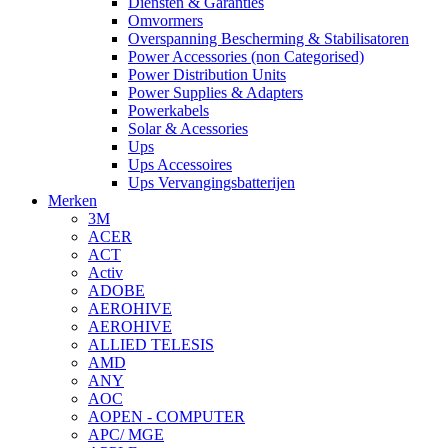
Diensten & Garanties
Omvormers
Overspanning Bescherming & Stabilisatoren
Power Accessories (non Categorised)
Power Distribution Units
Power Supplies & Adapters
Powerkabels
Solar & Acessories
Ups
Ups Accessoires
Ups Vervangingsbatterijen
Merken
3M
ACER
ACT
Activ
ADOBE
AEROHIVE
AEROHIVE
ALLIED TELESIS
AMD
ANY
AOC
AOPEN - COMPUTER
APC/ MGE