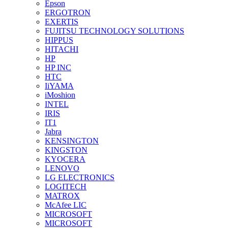
Epson
ERGOTRON
EXERTIS
FUJITSU TECHNOLOGY SOLUTIONS
HIPPUS
HITACHI
HP
HP INC
HTC
IiYAMA
iMoshion
INTEL
IRIS
IT1
Jabra
KENSINGTON
KINGSTON
KYOCERA
LENOVO
LG ELECTRONICS
LOGITECH
MATROX
McAfee LIC
MICROSOFT
MICROSOFT