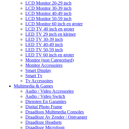
LCD Monitor 20-29 inch
LCD Monitor 30-39 inch
LCD Monitor 40-49 inch
LCD Monitor 50-59 inch
LCD Monitor 60 inch en groter
LCD TV 40 inch en groter
LED TV 29 inch en kleiner
LED TV 30-39 inch
LED TV 40-49 inch
LED TV 50-59 inch
LED TV 60 inch en groter
Monitor (non Categorised)
Monitor Accessoires
Smart Display
Smart Tv
Tv Accessoires
Multimedia & Games
Audio / Video Accessories
Audio / Video Switch
Diensten En Garanties
Digital Photo Frame
Draadloos Multimedia Consoles
Draadloze Av Zender / Ontvanger
Draadloze Headsets
Draadloze Microfoon