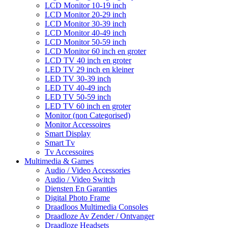
LCD Monitor 10-19 inch
LCD Monitor 20-29 inch
LCD Monitor 30-39 inch
LCD Monitor 40-49 inch
LCD Monitor 50-59 inch
LCD Monitor 60 inch en groter
LCD TV 40 inch en groter
LED TV 29 inch en kleiner
LED TV 30-39 inch
LED TV 40-49 inch
LED TV 50-59 inch
LED TV 60 inch en groter
Monitor (non Categorised)
Monitor Accessoires
Smart Display
Smart Tv
Tv Accessoires
Multimedia & Games
Audio / Video Accessories
Audio / Video Switch
Diensten En Garanties
Digital Photo Frame
Draadloos Multimedia Consoles
Draadloze Av Zender / Ontvanger
Draadloze Headsets