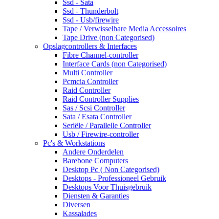
Ssd - Sata
Ssd - Thunderbolt
Ssd - Usb/firewire
Tape / Verwisselbare Media Accessoires
Tape Drive (non Categorised)
Opslagcontrollers & Interfaces
Fibre Channel-controller
Interface Cards (non Categorised)
Multi Controller
Pcmcia Controller
Raid Controller
Raid Controller Supplies
Sas / Scsi Controller
Sata / Esata Controller
Seriële / Parallelle Controller
Usb / Firewire-controller
Pc's & Workstations
Andere Onderdelen
Barebone Computers
Desktop Pc ( Non Categorised)
Desktops - Professioneel Gebruik
Desktops Voor Thuisgebruik
Diensten & Garanties
Diversen
Kassalades