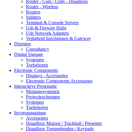
Router - Gsm / Umts - Draadloos
Router - Wireless
Routers
Splitters
Terminal & Console Servers
Usb & Firewire Hubs
Usb Network Adapters
Veiligheid Inrichtingen & Gateway
Diensten
Consultancy
Digital Signage
Systemen
Toebehoren
Electronic Components
Displays - Accessories
Electronic Components Accessories
Interactieve Presentatie
Montagesystemen
Projectieschermen
Systemen
Toebehoren
Invoerapparatuur
Accessoires
Draadloze Muizen / Trackball / Presenter
Draadloze Toetsenborden / Keypads