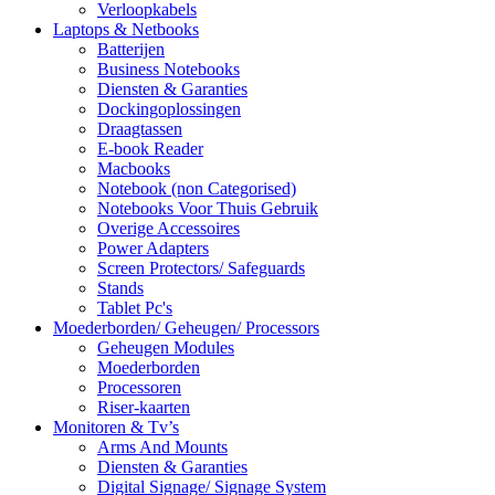
Verloopkabels
Laptops & Netbooks
Batterijen
Business Notebooks
Diensten & Garanties
Dockingoplossingen
Draagtassen
E-book Reader
Macbooks
Notebook (non Categorised)
Notebooks Voor Thuis Gebruik
Overige Accessoires
Power Adapters
Screen Protectors/ Safeguards
Stands
Tablet Pc's
Moederborden/ Geheugen/ Processors
Geheugen Modules
Moederborden
Processoren
Riser-kaarten
Monitoren & Tv’s
Arms And Mounts
Diensten & Garanties
Digital Signage/ Signage System