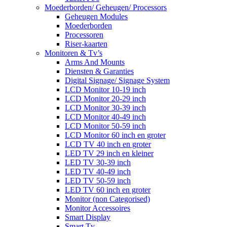
Moederborden/ Geheugen/ Processors
Geheugen Modules
Moederborden
Processoren
Riser-kaarten
Monitoren & Tv’s
Arms And Mounts
Diensten & Garanties
Digital Signage/ Signage System
LCD Monitor 10-19 inch
LCD Monitor 20-29 inch
LCD Monitor 30-39 inch
LCD Monitor 40-49 inch
LCD Monitor 50-59 inch
LCD Monitor 60 inch en groter
LCD TV 40 inch en groter
LED TV 29 inch en kleiner
LED TV 30-39 inch
LED TV 40-49 inch
LED TV 50-59 inch
LED TV 60 inch en groter
Monitor (non Categorised)
Monitor Accessoires
Smart Display
Smart Tv