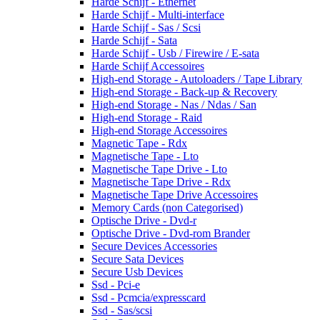
Harde Schijf - Ethernet
Harde Schijf - Multi-interface
Harde Schijf - Sas / Scsi
Harde Schijf - Sata
Harde Schijf - Usb / Firewire / E-sata
Harde Schijf Accessoires
High-end Storage - Autoloaders / Tape Library
High-end Storage - Back-up & Recovery
High-end Storage - Nas / Ndas / San
High-end Storage - Raid
High-end Storage Accessoires
Magnetic Tape - Rdx
Magnetische Tape - Lto
Magnetische Tape Drive - Lto
Magnetische Tape Drive - Rdx
Magnetische Tape Drive Accessoires
Memory Cards (non Categorised)
Optische Drive - Dvd-r
Optische Drive - Dvd-rom Brander
Secure Devices Accessories
Secure Sata Devices
Secure Usb Devices
Ssd - Pci-e
Ssd - Pcmcia/expresscard
Ssd - Sas/scsi