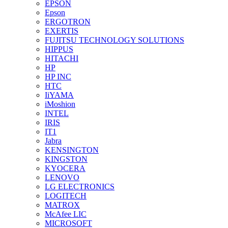
EPSON
Epson
ERGOTRON
EXERTIS
FUJITSU TECHNOLOGY SOLUTIONS
HIPPUS
HITACHI
HP
HP INC
HTC
IiYAMA
iMoshion
INTEL
IRIS
IT1
Jabra
KENSINGTON
KINGSTON
KYOCERA
LENOVO
LG ELECTRONICS
LOGITECH
MATROX
McAfee LIC
MICROSOFT