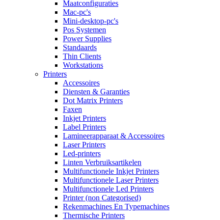
Maatconfiguraties
Mac-pc's
Mini-desktop-pc's
Pos Systemen
Power Supplies
Standaards
Thin Clients
Workstations
Printers
Accessoires
Diensten & Garanties
Dot Matrix Printers
Faxen
Inkjet Printers
Label Printers
Lamineerapparaat & Accessoires
Laser Printers
Led-printers
Linten Verbruiksartikelen
Multifunctionele Inkjet Printers
Multifunctionele Laser Printers
Multifunctionele Led Printers
Printer (non Categorised)
Rekenmachines En Typemachines
Thermische Printers