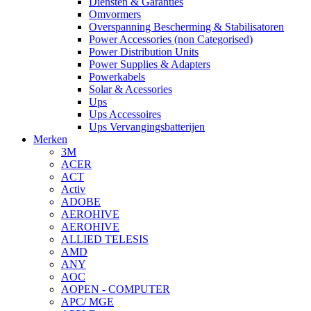
Diensten & Garanties
Omvormers
Overspanning Bescherming & Stabilisatoren
Power Accessories (non Categorised)
Power Distribution Units
Power Supplies & Adapters
Powerkabels
Solar & Acessories
Ups
Ups Accessoires
Ups Vervangingsbatterijen
Merken
3M
ACER
ACT
Activ
ADOBE
AEROHIVE
AEROHIVE
ALLIED TELESIS
AMD
ANY
AOC
AOPEN - COMPUTER
APC/ MGE