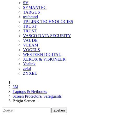
SV
SYMANTEC
TARGUS
testbrand
TP-LINK TECHNOLOGIES
TRUST
TRUST
VASCO DATA SECURITY
VAUDE
VEEAM
VOGELS
WESTERN DIGITAL
XEROX & VISIONEER
Yealink
zefal
ZYXEL
3M
Laptops & Netbooks
Screen Protectors/ Safeguards
Bright Screen...
Zoeken