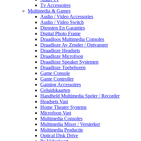
Tv Accessoires
Multimedia & Games
Audio / Video Accessories
Audio / Video Switch
Diensten En Garanties
Digital Photo Frame
Draadloos Multimedia Consoles
Draadloze Av Zender / Ontvanger
Draadloze Headsets
Draadloze Microfoon
Draadloze Speaker Systemen
Draadloze Toebehoren
Game Console
Game Controller
Gaming Accessoires
Geluidskaarten
Handheld Multimedia Speler / Recorder
Headsets Vast
Home Theater Systems
Microfoon Vast
Multimedia Consoles
Multimedia Mixer / Versterker
Multimedia Productie
Optical Disk Drive