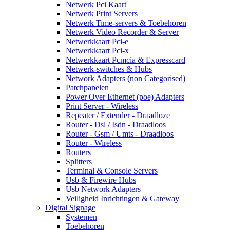
Netwerk Pci Kaart
Netwerk Print Servers
Netwerk Time-servers & Toebehoren
Netwerk Video Recorder & Server
Netwerkkaart Pci-e
Netwerkkaart Pci-x
Netwerkkaart Pcmcia & Expresscard
Netwerk-switches & Hubs
Network Adapters (non Categorised)
Patchpanelen
Power Over Ethernet (poe) Adapters
Print Server - Wireless
Repeater / Extender - Draadloze
Router - Dsl / Isdn - Draadloos
Router - Gsm / Umts - Draadloos
Router - Wireless
Routers
Splitters
Terminal & Console Servers
Usb & Firewire Hubs
Usb Network Adapters
Veiligheid Inrichtingen & Gateway
Digital Signage
Systemen
Toebehoren