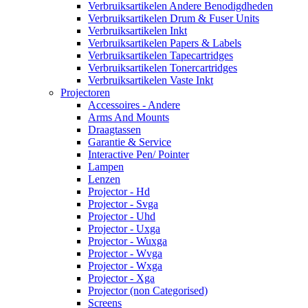
Verbruiksartikelen Andere Benodigdheden
Verbruiksartikelen Drum & Fuser Units
Verbruiksartikelen Inkt
Verbruiksartikelen Papers & Labels
Verbruiksartikelen Tapecartridges
Verbruiksartikelen Tonercartridges
Verbruiksartikelen Vaste Inkt
Projectoren
Accessoires - Andere
Arms And Mounts
Draagtassen
Garantie & Service
Interactive Pen/ Pointer
Lampen
Lenzen
Projector - Hd
Projector - Svga
Projector - Uhd
Projector - Uxga
Projector - Wuxga
Projector - Wvga
Projector - Wxga
Projector - Xga
Projector (non Categorised)
Screens