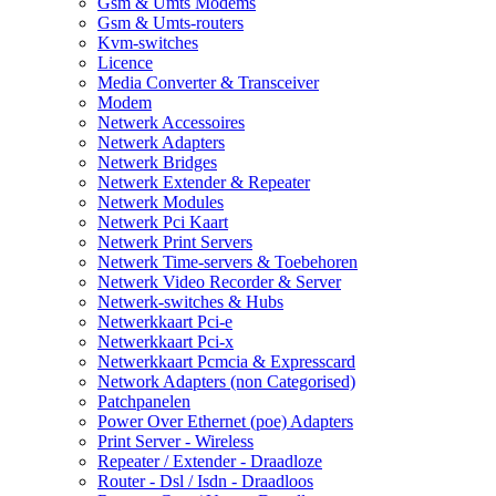
Gsm & Umts Modems
Gsm & Umts-routers
Kvm-switches
Licence
Media Converter & Transceiver
Modem
Netwerk Accessoires
Netwerk Adapters
Netwerk Bridges
Netwerk Extender & Repeater
Netwerk Modules
Netwerk Pci Kaart
Netwerk Print Servers
Netwerk Time-servers & Toebehoren
Netwerk Video Recorder & Server
Netwerk-switches & Hubs
Netwerkkaart Pci-e
Netwerkkaart Pci-x
Netwerkkaart Pcmcia & Expresscard
Network Adapters (non Categorised)
Patchpanelen
Power Over Ethernet (poe) Adapters
Print Server - Wireless
Repeater / Extender - Draadloze
Router - Dsl / Isdn - Draadloos