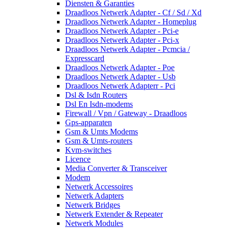
Diensten & Garanties
Draadloos Netwerk Adapter - Cf / Sd / Xd
Draadloos Netwerk Adapter - Homeplug
Draadloos Netwerk Adapter - Pci-e
Draadloos Netwerk Adapter - Pci-x
Draadloos Netwerk Adapter - Pcmcia /
Expresscard
Draadloos Netwerk Adapter - Poe
Draadloos Netwerk Adapter - Usb
Draadloos Netwerk Adapterr - Pci
Dsl & Isdn Routers
Dsl En Isdn-modems
Firewall / Vpn / Gateway - Draadloos
Gps-apparaten
Gsm & Umts Modems
Gsm & Umts-routers
Kvm-switches
Licence
Media Converter & Transceiver
Modem
Netwerk Accessoires
Netwerk Adapters
Netwerk Bridges
Netwerk Extender & Repeater
Netwerk Modules