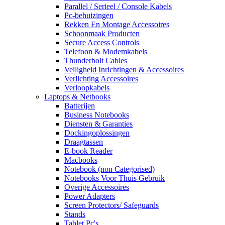
Parallel / Serieel / Console Kabels
Pc-behuizingen
Rekken En Montage Accessoires
Schoonmaak Producten
Secure Access Controls
Telefoon & Modemkabels
Thunderbolt Cables
Veiligheid Inrichtingen & Accessoires
Verlichting Accessoires
Verloopkabels
Laptops & Netbooks
Batterijen
Business Notebooks
Diensten & Garanties
Dockingoplossingen
Draagtassen
E-book Reader
Macbooks
Notebook (non Categorised)
Notebooks Voor Thuis Gebruik
Overige Accessoires
Power Adapters
Screen Protectors/ Safeguards
Stands
Tablet Pc's