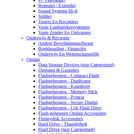
Pc Videokaart
Repeater / Extender
Sound Systems Hi-fi
Splitter
Tuners En Recorders
Vaste Luidsprekersystemen
Vaste Zender En Ontvanger
Onderwijs & Recreatie
Andere Beveiligingssoftware
Boekhouding / Financiën
Onderwijs En Wetenschappelijk
Opslag
Data Storage Devices (non Categorised)
Diensten & Garanties
Flashgeheugen - Compact Flash
Flashgeheugen - Duplicator
Flashgeheugen - Kaartlezer
Flashgeheugen - Memory Stick
Flashgeheugen - Pcmcia
Flashgeheugen - Secure Digital
Flashgeheugen - Usb Flash Drive
Flash-geheugen Opslag Accessoires
Floppydisk Accessoires
Hard Drive - Thunderbolt
Hard Drive (non Categorised)