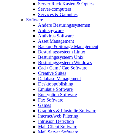
Server Rack Kasten & Opties
Server-computers
Services & Garanties
Software
Andere Besturingssystemen
Anti-spyware
Antivirus Software
Asset Management
Backup & Storage Management
Besturingssysteem Linux
Besturingssysteem Unix
Besturingssysteem Windows
Cad / Cam / Cae Software
Creative Suites
Database Management
Desktoppublishing
Emulatie Software
Encryption Software
Fax Software
Games
Graphics & Illustratie Software
Internet/web Filtering
Intrusion Detection
Mail Client Software
Mail Server Software