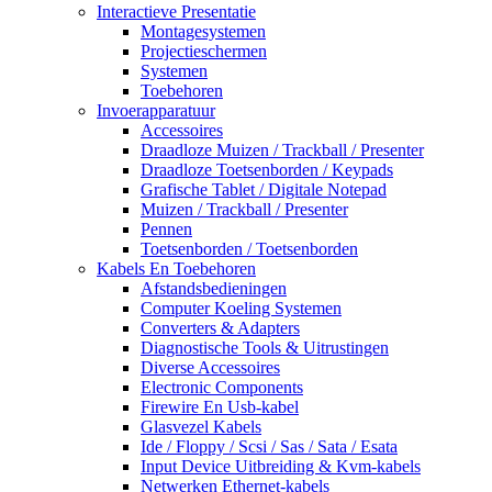
Interactieve Presentatie
Montagesystemen
Projectieschermen
Systemen
Toebehoren
Invoerapparatuur
Accessoires
Draadloze Muizen / Trackball / Presenter
Draadloze Toetsenborden / Keypads
Grafische Tablet / Digitale Notepad
Muizen / Trackball / Presenter
Pennen
Toetsenborden / Toetsenborden
Kabels En Toebehoren
Afstandsbedieningen
Computer Koeling Systemen
Converters & Adapters
Diagnostische Tools & Uitrustingen
Diverse Accessoires
Electronic Components
Firewire En Usb-kabel
Glasvezel Kabels
Ide / Floppy / Scsi / Sas / Sata / Esata
Input Device Uitbreiding & Kvm-kabels
Netwerken Ethernet-kabels