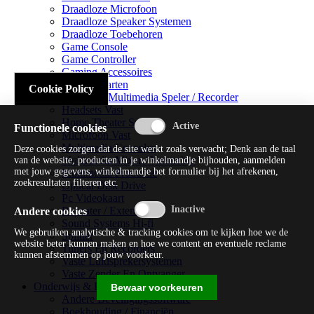
Draadloze Microfoon
Draadloze Speaker Systemen
Draadloze Toebehoren
Game Console
Game Controller
Gaming Accessoires
Geluidskaarten
Cookie Policy
Handheld Multimedia Speler / Recorder
Headsets Vast
Home Theater Systems
Functionele cookies
Microfoon Vast
Multimedia Consoles
Deze cookies zorgen dat de site werkt zoals verwacht; Denk aan de taal
Multimedia Mixer / Versterker
van de website, producten in je winkelmandje bijhouden, aanmelden
met jouw gegevens, winkelmandje het formulier bij het afrekenen,
Multimedia Productie
zoekresultaten filteren etc.
Optical Disk Drive
Pc Videokaart
Repeater / Extender
Andere cookies
Sound Systems Hi-fi
We gebruiken analytische & tracking cookies om te kijken hoe we de
Splitter
website beter kunnen maken en hoe we content en eventuele reclame
Tuners En Recorders
kunnen afstemmen op jouw voorkeur.
Vaste Luidsprekersystemen
Vaste Zender En Ontvanger
Onderwijs & Recreatie
Bewaar voorkeuren
Andere Beveiligingssoftware
Boekhouding / Financiën