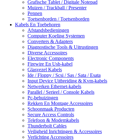
Grafische Tablet / Digitale Notepad
Muizen / Trackball / Presenter
Pennen
Toetsenborden / Toetsenborden
Kabels En Toebehoren
Afstandsbedieningen
Computer Koeling Systemen
Converters & Adapters
Diagnostische Tools & Uitrustingen
Diverse Accessoires
Electronic Components
Firewire En Usb-kabel
Glasvezel Kabels
Ide / Floppy / Scsi / Sas / Sata / Esata
Input Device Uitbreiding & Kvm-kabels
Netwerken Ethernet-kabels
Parallel / Serieel / Console Kabels
Pc-behuizingen
Rekken En Montage Accessoires
Schoonmaak Producten
Secure Access Controls
Telefoon & Modemkabels
Thunderbolt Cables
Veiligheid Inrichtingen & Accessoires
Verlichting Accessoires