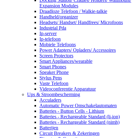
Docking Station/ Cradles/ Holders/ Wallmount/
Expansion Modules
Draadloze Telefoon / Walkie-talkie
Handheld/organizer
Headsets/ Handset/ Handfrees/ Microfoons
Industrial Pda
Ip-server
Ip-telefoon
Mobiele Telefoons
Power Adapters/ Opladers/ Accessoires
Screen Protectors
Smart Appliances/wearable
Smart Phones
Speaker Phone
Stylus Pens
Vaste Telefoon
Videoconferentie Apparatuur
Ups & Stroombescherming
Acculaders
Automatic Power Omschakelautomaten
Batteries - Button Cells - Lithium
Batteries - Rechargeable Standard (li-ion)
Batteries - Rechargeable Standard (nimh)
Batterijen
Circuit Breakers & Zekeringen