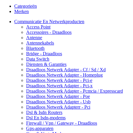
Categorieën
Merken
Communicatie En Netwerkproducten
Access Point
Accessoires - Draadloos
Antenne
Antennekabels
Bluetooth
Bridge - Draadloos
Data Switch
Diensten & Garanties
Draadloos Netwerk Adapter - Cf / Sd / Xd
Draadloos Netwerk Adapter - Homeplug
Draadloos Netwerk Adapter - Pci-e
Draadloos Netwerk Adapter - Pci-x
Draadloos Netwerk Adapter - Pcmcia / Expresscard
Draadloos Netwerk Adapter - Poe
Draadloos Netwerk Adapter - Usb
Draadloos Netwerk Adapterr - Pci
Dsl & Isdn Routers
Dsl En Isdn-modems
Firewall / Vpn / Gateway - Draadloos
Gps-apparaten