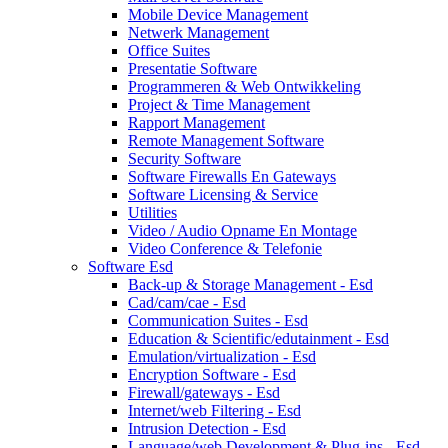
Mobile Device Management
Netwerk Management
Office Suites
Presentatie Software
Programmeren & Web Ontwikkeling
Project & Time Management
Rapport Management
Remote Management Software
Security Software
Software Firewalls En Gateways
Software Licensing & Service
Utilities
Video / Audio Opname En Montage
Video Conference & Telefonie
Software Esd
Back-up & Storage Management - Esd
Cad/cam/cae - Esd
Communication Suites - Esd
Education & Scientific/edutainment - Esd
Emulation/virtualization - Esd
Encryption Software - Esd
Firewall/gateways - Esd
Internet/web Filtering - Esd
Intrusion Detection - Esd
Language/web Development & Plug-ins - Esd