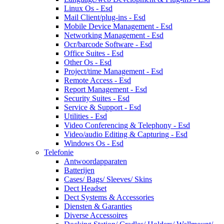
Linux Os - Esd
Mail Client/plug-ins - Esd
Mobile Device Management - Esd
Networking Management - Esd
Ocr/barcode Software - Esd
Office Suites - Esd
Other Os - Esd
Project/time Management - Esd
Remote Access - Esd
Report Management - Esd
Security Suites - Esd
Service & Support - Esd
Utilities - Esd
Video Conferencing & Telephony - Esd
Video/audio Editing & Capturing - Esd
Windows Os - Esd
Telefonie
Antwoordapparaten
Batterijen
Cases/ Bags/ Sleeves/ Skins
Dect Headset
Dect Systems & Accessories
Diensten & Garanties
Diverse Accessoires