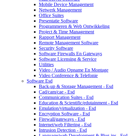
Mobile Device Management
Netwerk Management
Office Suites
Presentatie Software
Programmeren & Web Ontwikkeling
Project & Time Management
Rapport Management
Remote Management Software
Security Software
Software Firewalls En Gateways
Software Licensing & Service
Utilities
Video / Audio Opname En Montage
Video Conference & Telefonie
Software Esd
Back-up & Storage Management - Esd
Cad/cam/cae - Esd
Communication Suites - Esd
Education & Scientific/edutainment - Esd
Emulation/virtualization - Esd
Encryption Software - Esd
Firewall/gateways - Esd
Internet/web Filtering - Esd
Intrusion Detection - Esd
Language/web Development & Plug-ins - Esd