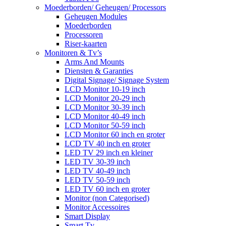
Moederborden/ Geheugen/ Processors
Geheugen Modules
Moederborden
Processoren
Riser-kaarten
Monitoren & Tv’s
Arms And Mounts
Diensten & Garanties
Digital Signage/ Signage System
LCD Monitor 10-19 inch
LCD Monitor 20-29 inch
LCD Monitor 30-39 inch
LCD Monitor 40-49 inch
LCD Monitor 50-59 inch
LCD Monitor 60 inch en groter
LCD TV 40 inch en groter
LED TV 29 inch en kleiner
LED TV 30-39 inch
LED TV 40-49 inch
LED TV 50-59 inch
LED TV 60 inch en groter
Monitor (non Categorised)
Monitor Accessoires
Smart Display
Smart Tv