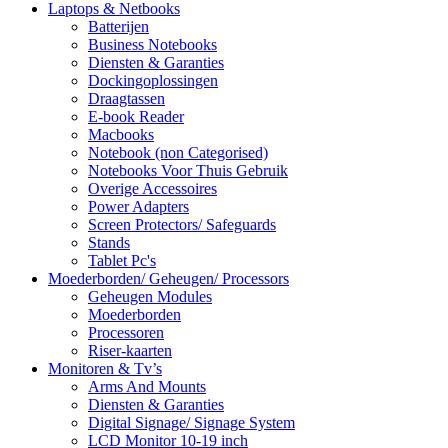
Laptops & Netbooks
Batterijen
Business Notebooks
Diensten & Garanties
Dockingoplossingen
Draagtassen
E-book Reader
Macbooks
Notebook (non Categorised)
Notebooks Voor Thuis Gebruik
Overige Accessoires
Power Adapters
Screen Protectors/ Safeguards
Stands
Tablet Pc's
Moederborden/ Geheugen/ Processors
Geheugen Modules
Moederborden
Processoren
Riser-kaarten
Monitoren & Tv’s
Arms And Mounts
Diensten & Garanties
Digital Signage/ Signage System
LCD Monitor 10-19 inch