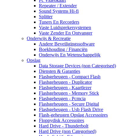
Pc Videokaart
Repeater / Extender
Sound Systems Hi-fi
Splitter
Tuners En Recorders
Vaste Luidsprekersystemen
Vaste Zender En Ontvanger
Onderwijs & Recreatie
Andere Beveiligingssoftware
Boekhouding / Financiën
Onderwijs En Wetenschappelijk
Opslag
Data Storage Devices (non Categorised)
Diensten & Garanties
Flashgeheugen - Compact Flash
Flashgeheugen - Duplicator
Flashgeheugen - Kaartlezer
Flashgeheugen - Memory Stick
Flashgeheugen - Pcmcia
Flashgeheugen - Secure Digital
Flashgeheugen - Usb Flash Drive
Flash-geheugen Opslag Accessoires
Floppydisk Accessoires
Hard Drive - Thunderbolt
Hard Drive (non Categorised)