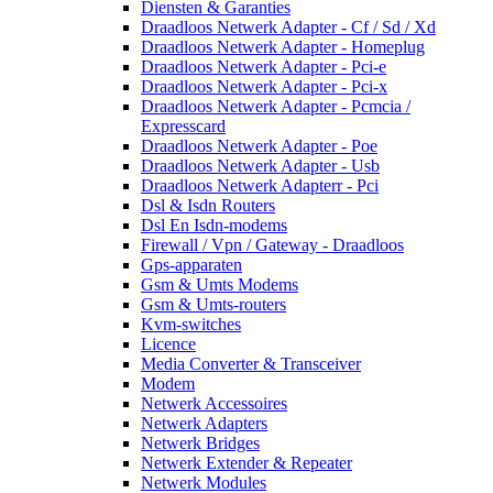
Diensten & Garanties
Draadloos Netwerk Adapter - Cf / Sd / Xd
Draadloos Netwerk Adapter - Homeplug
Draadloos Netwerk Adapter - Pci-e
Draadloos Netwerk Adapter - Pci-x
Draadloos Netwerk Adapter - Pcmcia /
Expresscard
Draadloos Netwerk Adapter - Poe
Draadloos Netwerk Adapter - Usb
Draadloos Netwerk Adapterr - Pci
Dsl & Isdn Routers
Dsl En Isdn-modems
Firewall / Vpn / Gateway - Draadloos
Gps-apparaten
Gsm & Umts Modems
Gsm & Umts-routers
Kvm-switches
Licence
Media Converter & Transceiver
Modem
Netwerk Accessoires
Netwerk Adapters
Netwerk Bridges
Netwerk Extender & Repeater
Netwerk Modules