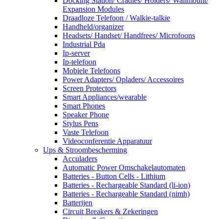
Docking Station/ Cradles/ Holders/ Wallmount/
Expansion Modules
Draadloze Telefoon / Walkie-talkie
Handheld/organizer
Headsets/ Handset/ Handfrees/ Microfoons
Industrial Pda
Ip-server
Ip-telefoon
Mobiele Telefoons
Power Adapters/ Opladers/ Accessoires
Screen Protectors
Smart Appliances/wearable
Smart Phones
Speaker Phone
Stylus Pens
Vaste Telefoon
Videoconferentie Apparatuur
Ups & Stroombescherming
Acculaders
Automatic Power Omschakelautomaten
Batteries - Button Cells - Lithium
Batteries - Rechargeable Standard (li-ion)
Batteries - Rechargeable Standard (nimh)
Batterijen
Circuit Breakers & Zekeringen