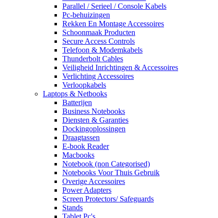
Parallel / Serieel / Console Kabels
Pc-behuizingen
Rekken En Montage Accessoires
Schoonmaak Producten
Secure Access Controls
Telefoon & Modemkabels
Thunderbolt Cables
Veiligheid Inrichtingen & Accessoires
Verlichting Accessoires
Verloopkabels
Laptops & Netbooks
Batterijen
Business Notebooks
Diensten & Garanties
Dockingoplossingen
Draagtassen
E-book Reader
Macbooks
Notebook (non Categorised)
Notebooks Voor Thuis Gebruik
Overige Accessoires
Power Adapters
Screen Protectors/ Safeguards
Stands
Tablet Pc's