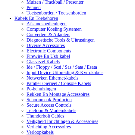
Muizen / Trackball / Presenter
Pennen
Toetsenborden / Toetsenborden
Kabels En Toebehoren
Afstandsbedieningen
Computer Koeling Systemen
Converters & Adapters
Diagnostische Tools & Uitrustingen
Diverse Accessoires
Electronic Components
Firewire En Usb-kabel
Glasvezel Kabels
Ide / Floppy / Scsi / Sas / Sata / Esata
Input Device Uitbreiding & Kvm-kabels
Netwerken Ethernet-kabels
Parallel / Serieel / Console Kabels
Pc-behuizingen
Rekken En Montage Accessoires
Schoonmaak Producten
Secure Access Controls
Telefoon & Modemkabels
Thunderbolt Cables
Veiligheid Inrichtingen & Accessoires
Verlichting Accessoires
Verloopkabels