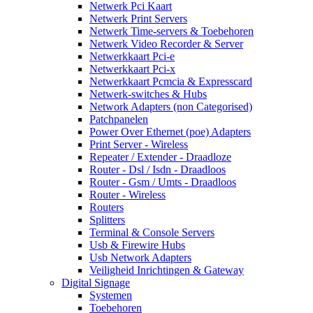
Netwerk Pci Kaart
Netwerk Print Servers
Netwerk Time-servers & Toebehoren
Netwerk Video Recorder & Server
Netwerkkaart Pci-e
Netwerkkaart Pci-x
Netwerkkaart Pcmcia & Expresscard
Netwerk-switches & Hubs
Network Adapters (non Categorised)
Patchpanelen
Power Over Ethernet (poe) Adapters
Print Server - Wireless
Repeater / Extender - Draadloze
Router - Dsl / Isdn - Draadloos
Router - Gsm / Umts - Draadloos
Router - Wireless
Routers
Splitters
Terminal & Console Servers
Usb & Firewire Hubs
Usb Network Adapters
Veiligheid Inrichtingen & Gateway
Digital Signage
Systemen
Toebehoren