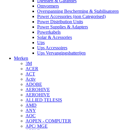
Diensten & Garanties
Omvormers
Overspanning Bescherming & Stabilisatoren
Power Accessories (non Categorised)
Power Distribution Units
Power Supplies & Adapters
Powerkabels
Solar & Acessories
Ups
Ups Accessoires
Ups Vervangingsbatterijen
Merken
3M
ACER
ACT
Activ
ADOBE
AEROHIVE
AEROHIVE
ALLIED TELESIS
AMD
ANY
AOC
AOPEN - COMPUTER
APC/ MGE