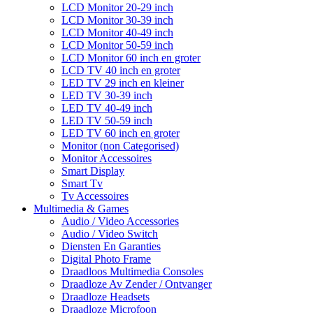
LCD Monitor 20-29 inch
LCD Monitor 30-39 inch
LCD Monitor 40-49 inch
LCD Monitor 50-59 inch
LCD Monitor 60 inch en groter
LCD TV 40 inch en groter
LED TV 29 inch en kleiner
LED TV 30-39 inch
LED TV 40-49 inch
LED TV 50-59 inch
LED TV 60 inch en groter
Monitor (non Categorised)
Monitor Accessoires
Smart Display
Smart Tv
Tv Accessoires
Multimedia & Games
Audio / Video Accessories
Audio / Video Switch
Diensten En Garanties
Digital Photo Frame
Draadloos Multimedia Consoles
Draadloze Av Zender / Ontvanger
Draadloze Headsets
Draadloze Microfoon