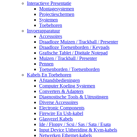
Interactieve Presentatie
Montagesystemen
Projectieschermen
Systemen
Toebehoren
Invoerapparatuur
Accessoires
Draadloze Muizen / Trackball / Presenter
Draadloze Toetsenborden / Keypads
Grafische Tablet / Digitale Notepad
Muizen / Trackball / Presenter
Pennen
Toetsenborden / Toetsenborden
Kabels En Toebehoren
Afstandsbedieningen
Computer Koeling Systemen
Converters & Adapters
Diagnostische Tools & Uitrustingen
Diverse Accessoires
Electronic Components
Firewire En Usb-kabel
Glasvezel Kabels
Ide / Floppy / Scsi / Sas / Sata / Esata
Input Device Uitbreiding & Kvm-kabels
Netwerken Ethernet-kabels