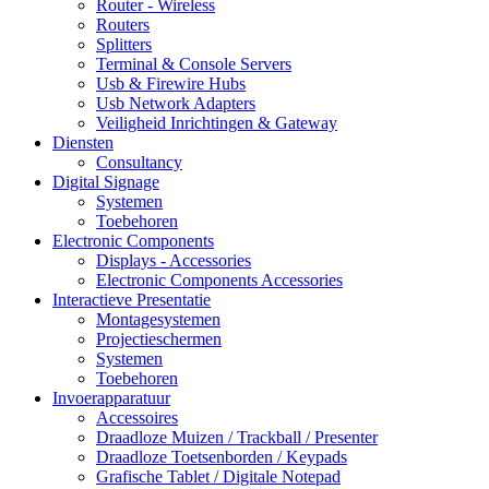
Router - Wireless
Routers
Splitters
Terminal & Console Servers
Usb & Firewire Hubs
Usb Network Adapters
Veiligheid Inrichtingen & Gateway
Diensten
Consultancy
Digital Signage
Systemen
Toebehoren
Electronic Components
Displays - Accessories
Electronic Components Accessories
Interactieve Presentatie
Montagesystemen
Projectieschermen
Systemen
Toebehoren
Invoerapparatuur
Accessoires
Draadloze Muizen / Trackball / Presenter
Draadloze Toetsenborden / Keypads
Grafische Tablet / Digitale Notepad