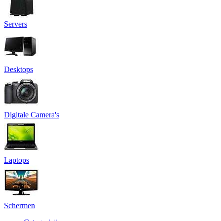
Servers
Desktops
Digitale Camera's
Laptops
Schermen