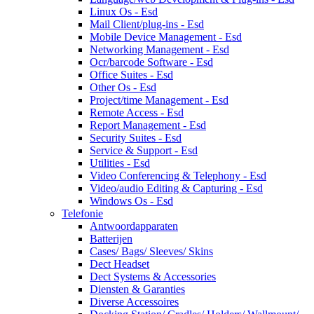
Linux Os - Esd
Mail Client/plug-ins - Esd
Mobile Device Management - Esd
Networking Management - Esd
Ocr/barcode Software - Esd
Office Suites - Esd
Other Os - Esd
Project/time Management - Esd
Remote Access - Esd
Report Management - Esd
Security Suites - Esd
Service & Support - Esd
Utilities - Esd
Video Conferencing & Telephony - Esd
Video/audio Editing & Capturing - Esd
Windows Os - Esd
Telefonie
Antwoordapparaten
Batterijen
Cases/ Bags/ Sleeves/ Skins
Dect Headset
Dect Systems & Accessories
Diensten & Garanties
Diverse Accessoires