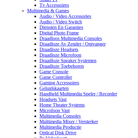
Tv Accessoires
Multimedia & Games
Audio / Video Accessories
Audio / Video Switch
Diensten En Garanties
Digital Photo Frame
Draadloos Multimedia Consoles
Draadloze Av Zender / Ontvanger
Draadloze Headsets
Draadloze Microfoon
Draadloze Speaker Systemen
Draadloze Toebehoren
Game Console
Game Controller
Gaming Accessoires
Geluidskaarten
Handheld Multimedia Speler / Recorder
Headsets Vast
Home Theater Systems
Microfoon Vast
Multimedia Consoles
Multimedia Mixer / Versterker
Multimedia Productie
Optical Disk Drive