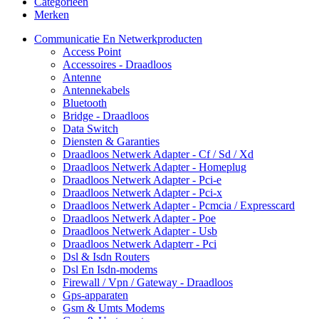
Categorieën
Merken
Communicatie En Netwerkproducten
Access Point
Accessoires - Draadloos
Antenne
Antennekabels
Bluetooth
Bridge - Draadloos
Data Switch
Diensten & Garanties
Draadloos Netwerk Adapter - Cf / Sd / Xd
Draadloos Netwerk Adapter - Homeplug
Draadloos Netwerk Adapter - Pci-e
Draadloos Netwerk Adapter - Pci-x
Draadloos Netwerk Adapter - Pcmcia / Expresscard
Draadloos Netwerk Adapter - Poe
Draadloos Netwerk Adapter - Usb
Draadloos Netwerk Adapterr - Pci
Dsl & Isdn Routers
Dsl En Isdn-modems
Firewall / Vpn / Gateway - Draadloos
Gps-apparaten
Gsm & Umts Modems