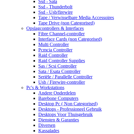
Ssd - Sata
Ssd - Thunderbolt
Ssd - Usb/firewire
Tape / Verwisselbare Media Accessoires
Tape Drive (non Categorised)
Opslagcontrollers & Interfaces
Fibre Channel-controller
Interface Cards (non Categorised)
Multi Controller
Pcmcia Controller
Raid Controller
Raid Controller Supplies
Sas / Scsi Controller
Sata / Esata Controller
Seriële / Parallelle Controller
Usb / Firewire-controller
Pc's & Workstations
Andere Onderdelen
Barebone Computers
Desktop Pc ( Non Categorised)
Desktops - Professioneel Gebruik
Desktops Voor Thuisgebruik
Diensten & Garanties
Diversen
Kassalades