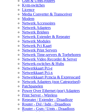
Gsm & Umts-routers
Kvm-switches
Licence
Media Converter & Transceiver
Modem
Netwerk Accessoires
Netwerk Adapters
Netwerk Bridges
Netwerk Extender & Repeater
Netwerk Modules
Netwerk Pci Kaart
Netwerk Print Servers
Netwerk Time-servers & Toebehoren
Netwerk Video Recorder & Server
Netwerk-switches & Hubs
Netwerkkaart Pci-e
Netwerkkaart Pci-x
Netwerkkaart Pcmcia & Expresscard
Network Adapters (non Categorised)
Patchpanelen
Power Over Ethernet (poe) Adapters
Print Server - Wireless
Repeater / Extender - Draadloze
Router - Dsl / Isdn - Draadloos
Router - Gsm / Umts - Draadloos