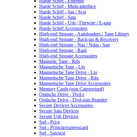
Harde Schijf - Ethernet
Harde Schijf - Multi-interface
Harde Schijf - Sas / Scsi
Harde Schijf - Sata
Harde Schijf - Usb / Firewire / E-sata
Harde Schijf Accessoires
High-end Storage - Autoloaders / Tape Library
High-end Storage - Back-up & Recovery
High-end Storage - Nas / Ndas / San
High-end Storage - Raid
High-end Storage Accessoires
Magnetic Tape - Rdx
Magnetische Tape - Lto
Magnetische Tape Drive - Lto
Magnetische Tape Drive - Rdx
Magnetische Tape Drive Accessoires
Memory Cards (non Categorised)
Optische Drive - Dvd-r
Optische Drive - Dvd-rom Brander
Secure Devices Accessories
Secure Sata Devices
Secure Usb Devices
Ssd - Pci-e
Ssd - Pcmcia/expresscard
Ssd - Sas/scsi