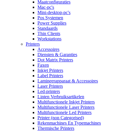
Maatconfiguraties
Mac-pc's
Mini-desktop-pc's
Pos Systemen
Power Supplies
Standaards
Thin Clients
Workstations
Printers
Accessoires
Diensten & Garanties
Dot Matrix Printers
Faxen
Inkjet Printers
Label Printers
Lamineerapparaat & Accessoires
Laser Printers
Led-printers
Linten Verbruiksartikelen
Multifunctionele Inkjet Printers
Multifunctionele Laser Printers
Multifunctionele Led Printers
Printer (non Categorised)
Rekenmachines En Typemachines
Thermische Printers