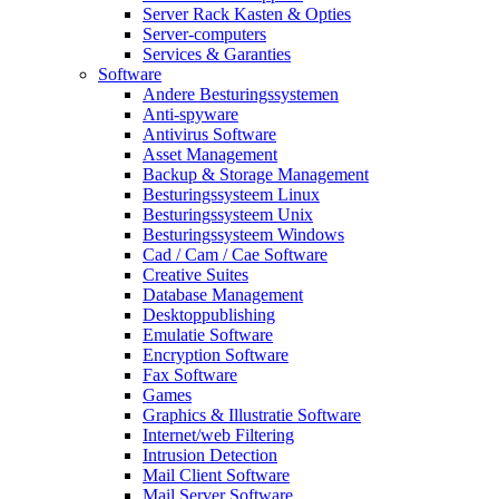
Server Rack Kasten & Opties
Server-computers
Services & Garanties
Software
Andere Besturingssystemen
Anti-spyware
Antivirus Software
Asset Management
Backup & Storage Management
Besturingssysteem Linux
Besturingssysteem Unix
Besturingssysteem Windows
Cad / Cam / Cae Software
Creative Suites
Database Management
Desktoppublishing
Emulatie Software
Encryption Software
Fax Software
Games
Graphics & Illustratie Software
Internet/web Filtering
Intrusion Detection
Mail Client Software
Mail Server Software