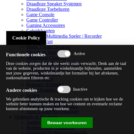
Draadloze Speaker Systemen
Draadloze Toebehoren
Game Console
Game Controller
Gaming Accessoires
Geluidskaarten
Handheld Multimedia Speler / Recorder
Cookie Policy
Headsets Vast
Home Theater Systems
Microfoon Vast
Functionele cookies
Multimedia Consoles
Multimedia Mixer / Versterker
Deze cookies zorgen dat de site werkt zoals verwacht; Denk aan de taal
Multimedia Productie
van de website, producten in je winkelmandje bijhouden, aanmelden
met jouw gegevens, winkelmandje het formulier bij het afrekenen,
Optical Disk Drive
zoekresultaten filteren etc.
Pc Videokaart
Repeater / Extender
Sound Systems Hi-fi
Andere cookies
Splitter
We gebruiken analytische & tracking cookies om te kijken hoe we de
Tuners En Recorders
website beter kunnen maken en hoe we content en eventuele reclame
Vaste Luidsprekersystemen
kunnen afstemmen op jouw voorkeur.
Vaste Zender En Ontvanger
Onderwijs & Recreatie
Andere Beveiligingssoftware
Bewaar voorkeuren
Boekhouding / Financiën
Onderwijs En Wetenschappelijk