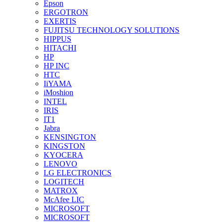
Epson
ERGOTRON
EXERTIS
FUJITSU TECHNOLOGY SOLUTIONS
HIPPUS
HITACHI
HP
HP INC
HTC
IiYAMA
iMoshion
INTEL
IRIS
IT1
Jabra
KENSINGTON
KINGSTON
KYOCERA
LENOVO
LG ELECTRONICS
LOGITECH
MATROX
McAfee LIC
MICROSOFT
MICROSOFT