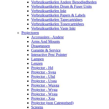
Verbruiksartikelen Andere Benodigdheden
Verbruiksartikelen Drum & Fuser Units
Verbruiksartikelen Inkt
Verbruiksartikelen Papers & Labels
Verbruiksartikelen Tapecartridges
Verbruiksartikelen Tonercartridges
Verbruiksartikelen Vaste Inkt
Projectoren
Accessoires - Andere
Arms And Mounts
Draagtassen
Garantie & Service
Interactive Pen/ Pointer
Lampen
Lenzen
Projector - Hd
Projector - Svga
Projector - Uhd
Projector - Uxga
Projector - Wuxga
Projector - Wvga
Projector - Wxga
Projector - Xga
Projector (non Categorised)
Screens