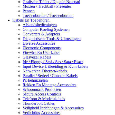
Grafische Tablet / Digitale Notepad
Muizen / Trackball / Presenter
Pennen
Toetsenborden / Toetsenborden
Kabels En Toebehoren
Afstandsbedieningen
Computer Koeling Systemen
Converters & Adapters
Diagnostische Tools & Uitrustingen
Diverse Accessoires
Electronic Components
Firewire En Usb-kabel
Glasvezel Kabels
Ide / Floppy / Scsi / Sas / Sata / Esata
Input Device Uitbreiding & Kvm-kabels
Netwerken Ethernet-kabels
Parallel / Serieel / Console Kabels
Pc-behuizingen
Rekken En Montage Accessoires
Schoonmaak Producten
Secure Access Controls
Telefoon & Modemkabels
Thunderbolt Cables
Veiligheid Inrichtingen & Accessoires
Verlichting Accessoires