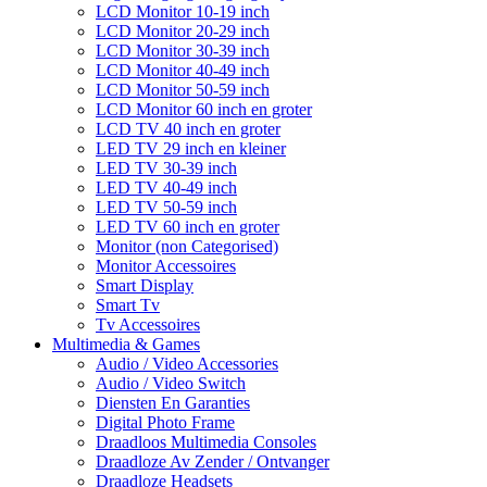
LCD Monitor 10-19 inch
LCD Monitor 20-29 inch
LCD Monitor 30-39 inch
LCD Monitor 40-49 inch
LCD Monitor 50-59 inch
LCD Monitor 60 inch en groter
LCD TV 40 inch en groter
LED TV 29 inch en kleiner
LED TV 30-39 inch
LED TV 40-49 inch
LED TV 50-59 inch
LED TV 60 inch en groter
Monitor (non Categorised)
Monitor Accessoires
Smart Display
Smart Tv
Tv Accessoires
Multimedia & Games
Audio / Video Accessories
Audio / Video Switch
Diensten En Garanties
Digital Photo Frame
Draadloos Multimedia Consoles
Draadloze Av Zender / Ontvanger
Draadloze Headsets