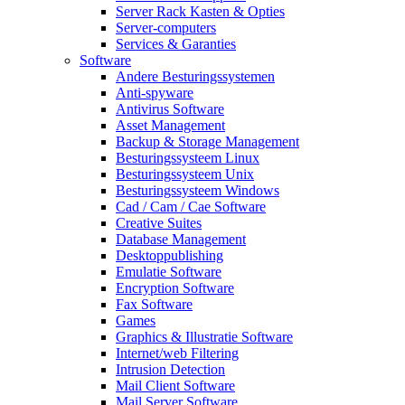
Server Rack Kasten & Opties
Server-computers
Services & Garanties
Software
Andere Besturingssystemen
Anti-spyware
Antivirus Software
Asset Management
Backup & Storage Management
Besturingssysteem Linux
Besturingssysteem Unix
Besturingssysteem Windows
Cad / Cam / Cae Software
Creative Suites
Database Management
Desktoppublishing
Emulatie Software
Encryption Software
Fax Software
Games
Graphics & Illustratie Software
Internet/web Filtering
Intrusion Detection
Mail Client Software
Mail Server Software