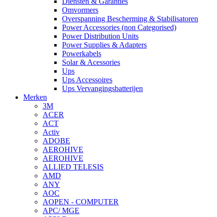
Diensten & Garanties
Omvormers
Overspanning Bescherming & Stabilisatoren
Power Accessories (non Categorised)
Power Distribution Units
Power Supplies & Adapters
Powerkabels
Solar & Acessories
Ups
Ups Accessoires
Ups Vervangingsbatterijen
Merken
3M
ACER
ACT
Activ
ADOBE
AEROHIVE
AEROHIVE
ALLIED TELESIS
AMD
ANY
AOC
AOPEN - COMPUTER
APC/ MGE