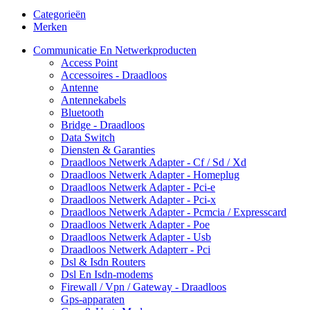
Categorieën
Merken
Communicatie En Netwerkproducten
Access Point
Accessoires - Draadloos
Antenne
Antennekabels
Bluetooth
Bridge - Draadloos
Data Switch
Diensten & Garanties
Draadloos Netwerk Adapter - Cf / Sd / Xd
Draadloos Netwerk Adapter - Homeplug
Draadloos Netwerk Adapter - Pci-e
Draadloos Netwerk Adapter - Pci-x
Draadloos Netwerk Adapter - Pcmcia / Expresscard
Draadloos Netwerk Adapter - Poe
Draadloos Netwerk Adapter - Usb
Draadloos Netwerk Adapterr - Pci
Dsl & Isdn Routers
Dsl En Isdn-modems
Firewall / Vpn / Gateway - Draadloos
Gps-apparaten