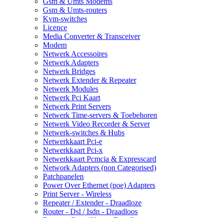
Gsm & Umts Modems
Gsm & Umts-routers
Kvm-switches
Licence
Media Converter & Transceiver
Modem
Netwerk Accessoires
Netwerk Adapters
Netwerk Bridges
Netwerk Extender & Repeater
Netwerk Modules
Netwerk Pci Kaart
Netwerk Print Servers
Netwerk Time-servers & Toebehoren
Netwerk Video Recorder & Server
Netwerk-switches & Hubs
Netwerkkaart Pci-e
Netwerkkaart Pci-x
Netwerkkaart Pcmcia & Expresscard
Network Adapters (non Categorised)
Patchpanelen
Power Over Ethernet (poe) Adapters
Print Server - Wireless
Repeater / Extender - Draadloze
Router - Dsl / Isdn - Draadloos