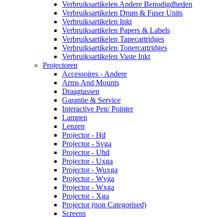
Verbruiksartikelen Andere Benodigdheden
Verbruiksartikelen Drum & Fuser Units
Verbruiksartikelen Inkt
Verbruiksartikelen Papers & Labels
Verbruiksartikelen Tapecartridges
Verbruiksartikelen Tonercartridges
Verbruiksartikelen Vaste Inkt
Projectoren
Accessoires - Andere
Arms And Mounts
Draagtassen
Garantie & Service
Interactive Pen/ Pointer
Lampen
Lenzen
Projector - Hd
Projector - Svga
Projector - Uhd
Projector - Uxga
Projector - Wuxga
Projector - Wvga
Projector - Wxga
Projector - Xga
Projector (non Categorised)
Screens