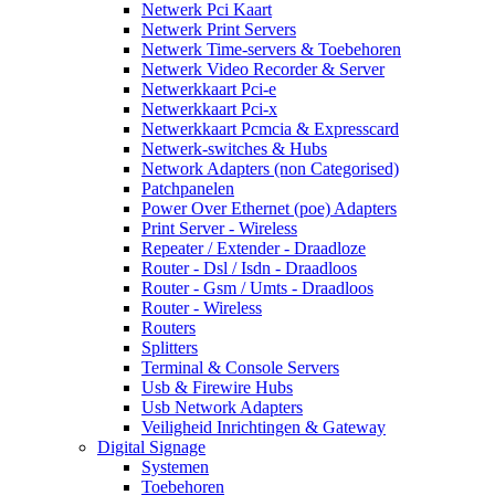
Netwerk Pci Kaart
Netwerk Print Servers
Netwerk Time-servers & Toebehoren
Netwerk Video Recorder & Server
Netwerkkaart Pci-e
Netwerkkaart Pci-x
Netwerkkaart Pcmcia & Expresscard
Netwerk-switches & Hubs
Network Adapters (non Categorised)
Patchpanelen
Power Over Ethernet (poe) Adapters
Print Server - Wireless
Repeater / Extender - Draadloze
Router - Dsl / Isdn - Draadloos
Router - Gsm / Umts - Draadloos
Router - Wireless
Routers
Splitters
Terminal & Console Servers
Usb & Firewire Hubs
Usb Network Adapters
Veiligheid Inrichtingen & Gateway
Digital Signage
Systemen
Toebehoren