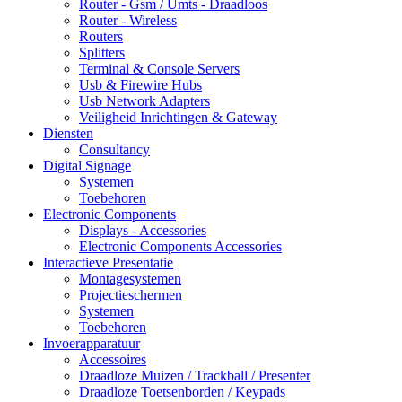
Router - Gsm / Umts - Draadloos
Router - Wireless
Routers
Splitters
Terminal & Console Servers
Usb & Firewire Hubs
Usb Network Adapters
Veiligheid Inrichtingen & Gateway
Diensten
Consultancy
Digital Signage
Systemen
Toebehoren
Electronic Components
Displays - Accessories
Electronic Components Accessories
Interactieve Presentatie
Montagesystemen
Projectieschermen
Systemen
Toebehoren
Invoerapparatuur
Accessoires
Draadloze Muizen / Trackball / Presenter
Draadloze Toetsenborden / Keypads