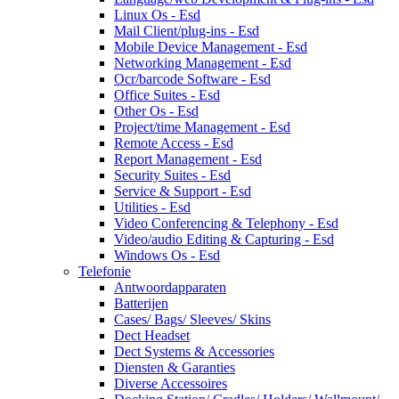
Linux Os - Esd
Mail Client/plug-ins - Esd
Mobile Device Management - Esd
Networking Management - Esd
Ocr/barcode Software - Esd
Office Suites - Esd
Other Os - Esd
Project/time Management - Esd
Remote Access - Esd
Report Management - Esd
Security Suites - Esd
Service & Support - Esd
Utilities - Esd
Video Conferencing & Telephony - Esd
Video/audio Editing & Capturing - Esd
Windows Os - Esd
Telefonie
Antwoordapparaten
Batterijen
Cases/ Bags/ Sleeves/ Skins
Dect Headset
Dect Systems & Accessories
Diensten & Garanties
Diverse Accessoires