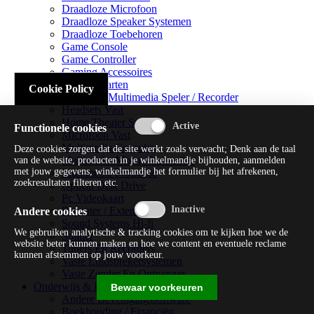
Draadloze Microfoon
Draadloze Speaker Systemen
Draadloze Toebehoren
Game Console
Game Controller
Gaming Accessoires
Geluidskaarten
Cookie Policy
Handheld Multimedia Speler / Recorder
Headsets Vast
Home Theater Systems
Functionele cookies
Microfoon Vast
Multimedia Consoles
Deze cookies zorgen dat de site werkt zoals verwacht; Denk aan de taal
Multimedia Mixer / Versterker
van de website, producten in je winkelmandje bijhouden, aanmelden
met jouw gegevens, winkelmandje het formulier bij het afrekenen,
Multimedia Productie
zoekresultaten filteren etc.
Optical Disk Drive
Pc Videokaart
Repeater / Extender
Andere cookies
Sound Systems Hi-fi
We gebruiken analytische & tracking cookies om te kijken hoe we de
Splitter
website beter kunnen maken en hoe we content en eventuele reclame
Tuners En Recorders
kunnen afstemmen op jouw voorkeur.
Vaste Luidsprekersystemen
Vaste Zender En Ontvanger
Onderwijs & Recreatie
Bewaar voorkeuren
Andere Beveiligingssoftware
Boekhouding / Financiën