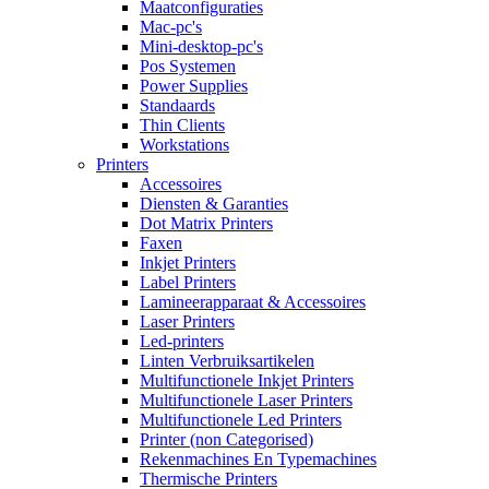
Maatconfiguraties
Mac-pc's
Mini-desktop-pc's
Pos Systemen
Power Supplies
Standaards
Thin Clients
Workstations
Printers
Accessoires
Diensten & Garanties
Dot Matrix Printers
Faxen
Inkjet Printers
Label Printers
Lamineerapparaat & Accessoires
Laser Printers
Led-printers
Linten Verbruiksartikelen
Multifunctionele Inkjet Printers
Multifunctionele Laser Printers
Multifunctionele Led Printers
Printer (non Categorised)
Rekenmachines En Typemachines
Thermische Printers