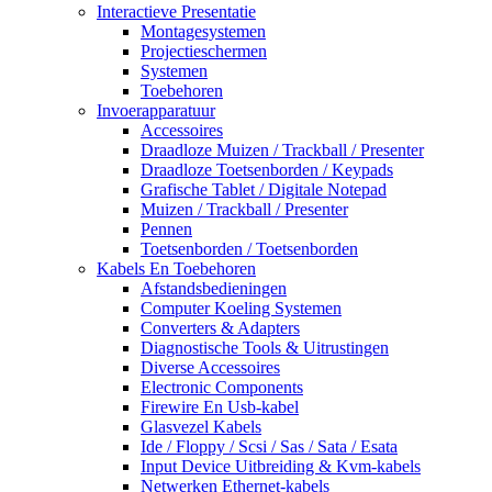
Interactieve Presentatie
Montagesystemen
Projectieschermen
Systemen
Toebehoren
Invoerapparatuur
Accessoires
Draadloze Muizen / Trackball / Presenter
Draadloze Toetsenborden / Keypads
Grafische Tablet / Digitale Notepad
Muizen / Trackball / Presenter
Pennen
Toetsenborden / Toetsenborden
Kabels En Toebehoren
Afstandsbedieningen
Computer Koeling Systemen
Converters & Adapters
Diagnostische Tools & Uitrustingen
Diverse Accessoires
Electronic Components
Firewire En Usb-kabel
Glasvezel Kabels
Ide / Floppy / Scsi / Sas / Sata / Esata
Input Device Uitbreiding & Kvm-kabels
Netwerken Ethernet-kabels