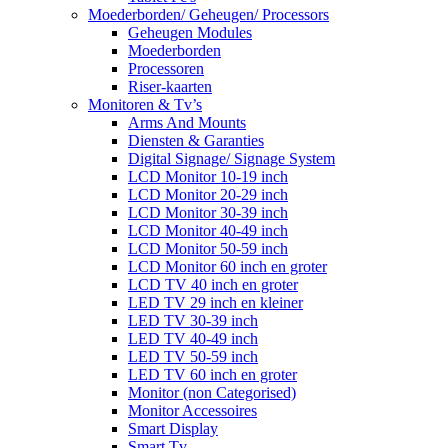
Moederborden/ Geheugen/ Processors
Geheugen Modules
Moederborden
Processoren
Riser-kaarten
Monitoren & Tv’s
Arms And Mounts
Diensten & Garanties
Digital Signage/ Signage System
LCD Monitor 10-19 inch
LCD Monitor 20-29 inch
LCD Monitor 30-39 inch
LCD Monitor 40-49 inch
LCD Monitor 50-59 inch
LCD Monitor 60 inch en groter
LCD TV 40 inch en groter
LED TV 29 inch en kleiner
LED TV 30-39 inch
LED TV 40-49 inch
LED TV 50-59 inch
LED TV 60 inch en groter
Monitor (non Categorised)
Monitor Accessoires
Smart Display
Smart Tv