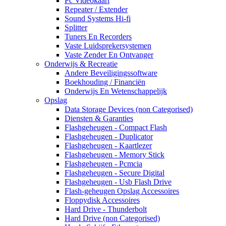
Pc Videokaart
Repeater / Extender
Sound Systems Hi-fi
Splitter
Tuners En Recorders
Vaste Luidsprekersystemen
Vaste Zender En Ontvanger
Onderwijs & Recreatie
Andere Beveiligingssoftware
Boekhouding / Financiën
Onderwijs En Wetenschappelijk
Opslag
Data Storage Devices (non Categorised)
Diensten & Garanties
Flashgeheugen - Compact Flash
Flashgeheugen - Duplicator
Flashgeheugen - Kaartlezer
Flashgeheugen - Memory Stick
Flashgeheugen - Pcmcia
Flashgeheugen - Secure Digital
Flashgeheugen - Usb Flash Drive
Flash-geheugen Opslag Accessoires
Floppydisk Accessoires
Hard Drive - Thunderbolt
Hard Drive (non Categorised)