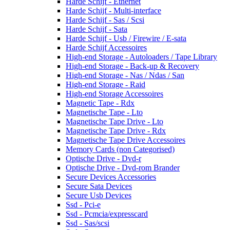
Harde Schijf - Ethernet
Harde Schijf - Multi-interface
Harde Schijf - Sas / Scsi
Harde Schijf - Sata
Harde Schijf - Usb / Firewire / E-sata
Harde Schijf Accessoires
High-end Storage - Autoloaders / Tape Library
High-end Storage - Back-up & Recovery
High-end Storage - Nas / Ndas / San
High-end Storage - Raid
High-end Storage Accessoires
Magnetic Tape - Rdx
Magnetische Tape - Lto
Magnetische Tape Drive - Lto
Magnetische Tape Drive - Rdx
Magnetische Tape Drive Accessoires
Memory Cards (non Categorised)
Optische Drive - Dvd-r
Optische Drive - Dvd-rom Brander
Secure Devices Accessories
Secure Sata Devices
Secure Usb Devices
Ssd - Pci-e
Ssd - Pcmcia/expresscard
Ssd - Sas/scsi