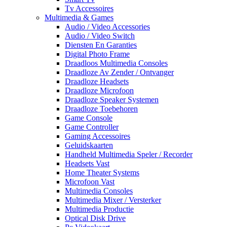
Tv Accessoires
Multimedia & Games
Audio / Video Accessories
Audio / Video Switch
Diensten En Garanties
Digital Photo Frame
Draadloos Multimedia Consoles
Draadloze Av Zender / Ontvanger
Draadloze Headsets
Draadloze Microfoon
Draadloze Speaker Systemen
Draadloze Toebehoren
Game Console
Game Controller
Gaming Accessoires
Geluidskaarten
Handheld Multimedia Speler / Recorder
Headsets Vast
Home Theater Systems
Microfoon Vast
Multimedia Consoles
Multimedia Mixer / Versterker
Multimedia Productie
Optical Disk Drive