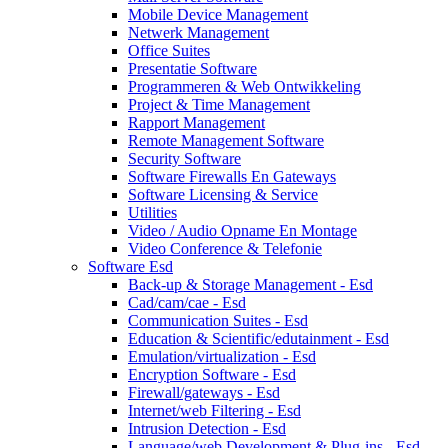
Mobile Device Management
Netwerk Management
Office Suites
Presentatie Software
Programmeren & Web Ontwikkeling
Project & Time Management
Rapport Management
Remote Management Software
Security Software
Software Firewalls En Gateways
Software Licensing & Service
Utilities
Video / Audio Opname En Montage
Video Conference & Telefonie
Software Esd
Back-up & Storage Management - Esd
Cad/cam/cae - Esd
Communication Suites - Esd
Education & Scientific/edutainment - Esd
Emulation/virtualization - Esd
Encryption Software - Esd
Firewall/gateways - Esd
Internet/web Filtering - Esd
Intrusion Detection - Esd
Language/web Development & Plug-ins - Esd