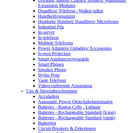
Docking Station/ Cradles/ Holders/ Wallmount/
Expansion Modules
Draadloze Telefoon / Walkie-talkie
Handheld/organizer
Headsets/ Handset/ Handfrees/ Microfoons
Industrial Pda
Ip-server
Ip-telefoon
Mobiele Telefoons
Power Adapters/ Opladers/ Accessoires
Screen Protectors
Smart Appliances/wearable
Smart Phones
Speaker Phone
Stylus Pens
Vaste Telefoon
Videoconferentie Apparatuur
Ups & Stroombescherming
Acculaders
Automatic Power Omschakelautomaten
Batteries - Button Cells - Lithium
Batteries - Rechargeable Standard (li-ion)
Batteries - Rechargeable Standard (nimh)
Batterijen
Circuit Breakers & Zekeringen