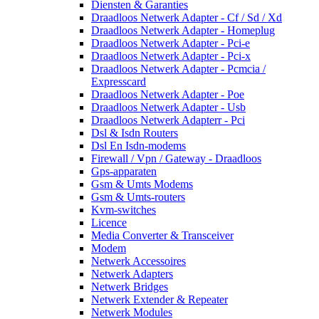
Diensten & Garanties
Draadloos Netwerk Adapter - Cf / Sd / Xd
Draadloos Netwerk Adapter - Homeplug
Draadloos Netwerk Adapter - Pci-e
Draadloos Netwerk Adapter - Pci-x
Draadloos Netwerk Adapter - Pcmcia /
Expresscard
Draadloos Netwerk Adapter - Poe
Draadloos Netwerk Adapter - Usb
Draadloos Netwerk Adapterr - Pci
Dsl & Isdn Routers
Dsl En Isdn-modems
Firewall / Vpn / Gateway - Draadloos
Gps-apparaten
Gsm & Umts Modems
Gsm & Umts-routers
Kvm-switches
Licence
Media Converter & Transceiver
Modem
Netwerk Accessoires
Netwerk Adapters
Netwerk Bridges
Netwerk Extender & Repeater
Netwerk Modules