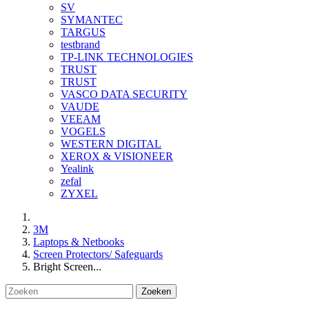
SV
SYMANTEC
TARGUS
testbrand
TP-LINK TECHNOLOGIES
TRUST
TRUST
VASCO DATA SECURITY
VAUDE
VEEAM
VOGELS
WESTERN DIGITAL
XEROX & VISIONEER
Yealink
zefal
ZYXEL
3M
Laptops & Netbooks
Screen Protectors/ Safeguards
Bright Screen...
Zoeken