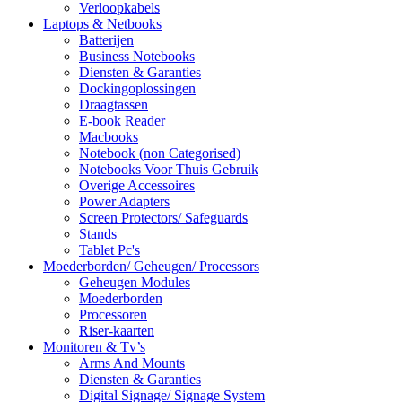
Verloopkabels
Laptops & Netbooks
Batterijen
Business Notebooks
Diensten & Garanties
Dockingoplossingen
Draagtassen
E-book Reader
Macbooks
Notebook (non Categorised)
Notebooks Voor Thuis Gebruik
Overige Accessoires
Power Adapters
Screen Protectors/ Safeguards
Stands
Tablet Pc's
Moederborden/ Geheugen/ Processors
Geheugen Modules
Moederborden
Processoren
Riser-kaarten
Monitoren & Tv’s
Arms And Mounts
Diensten & Garanties
Digital Signage/ Signage System