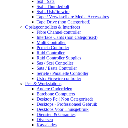
Ssd - Sata
Ssd - Thunderbolt
Ssd - Usb/firewire
Tape / Verwisselbare Media Accessoires
Tape Drive (non Categorised)
Opslagcontrollers & Interfaces
Fibre Channel-controller
Interface Cards (non Categorised)
Multi Controller
Pcmcia Controller
Raid Controller
Raid Controller Supplies
Sas / Scsi Controller
Sata / Esata Controller
Seriële / Parallelle Controller
Usb / Firewire-controller
Pc's & Workstations
Andere Onderdelen
Barebone Computers
Desktop Pc ( Non Categorised)
Desktops - Professioneel Gebruik
Desktops Voor Thuisgebruik
Diensten & Garanties
Diversen
Kassalades