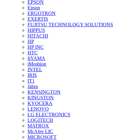
EPSON
Epson
ERGOTRON
EXERTIS
FUJITSU TECHNOLOGY SOLUTIONS
HIPPUS
HITACHI
HP
HP INC
HTC
IiYAMA
iMoshion
INTEL
IRIS
IT1
Jabra
KENSINGTON
KINGSTON
KYOCERA
LENOVO
LG ELECTRONICS
LOGITECH
MATROX
McAfee LIC
MICROSOFT