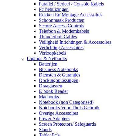
Parallel / Serieel / Console Kabels
Pc-behuizingen
Rekken En Montage Accessoires
Schoonmaak Producten
Secure Access Controls
Telefoon & Modemkabels
Thunderbolt Cables
Veiligheid Inrichtingen & Accessoires
Verlichting Accessoires
Verloopkabels
Laptops & Netbooks
Batterijen
Business Notebooks
Diensten & Garanties
Dockingoplossingen
Draagtassen
E-book Reader
Macbooks
Notebook (non Categorised)
Notebooks Voor Thuis Gebruik
Overige Accessoires
Power Adapters
Screen Protectors/ Safeguards
Stands
Tablet Pc's