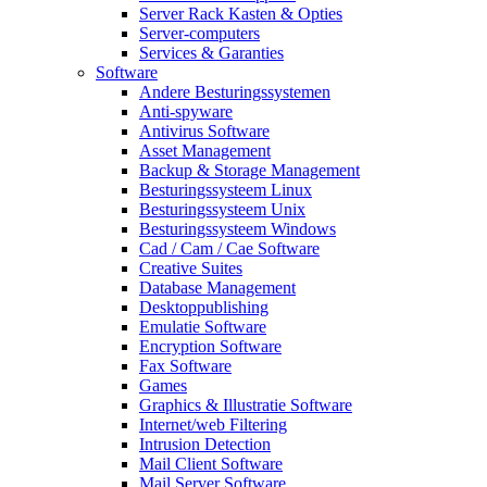
Server Rack Kasten & Opties
Server-computers
Services & Garanties
Software
Andere Besturingssystemen
Anti-spyware
Antivirus Software
Asset Management
Backup & Storage Management
Besturingssysteem Linux
Besturingssysteem Unix
Besturingssysteem Windows
Cad / Cam / Cae Software
Creative Suites
Database Management
Desktoppublishing
Emulatie Software
Encryption Software
Fax Software
Games
Graphics & Illustratie Software
Internet/web Filtering
Intrusion Detection
Mail Client Software
Mail Server Software