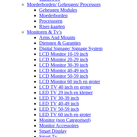
Moederborden/ Geheugen/ Processors
Geheugen Modules
Moederborden
Processoren
Riser-kaarten
Monitoren & Tv’s
Arms And Mounts
Diensten & Garanties
Digital Signage/ Signage System
LCD Monitor 10-19 inch
LCD Monitor 20-29 inch
LCD Monitor 30-39 inch
LCD Monitor 40-49 inch
LCD Monitor 50-59 inch
LCD Monitor 60 inch en groter
LCD TV 40 inch en groter
LED TV 29 inch en kleiner
LED TV 30-39 inch
LED TV 40-49 inch
LED TV 50-59 inch
LED TV 60 inch en groter
Monitor (non Categorised)
Monitor Accessoires
Smart Display
Smart Tv