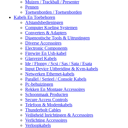
Muizen / Trackball / Presenter
Pennen
Toetsenborden / Toetsenborden
Kabels En Toebehoren
Afstandsbedieningen
Computer Koeling Systemen
Converters & Adapters
Diagnostische Tools & Uitrustingen
Diverse Accessoires
Electronic Components
Firewire En Usb-kabel
Glasvezel Kabels
Ide / Floppy / Scsi / Sas / Sata / Esata
Input Device Uitbreiding & Kvm-kabels
Netwerken Ethernet-kabels
Parallel / Serieel / Console Kabels
Pc-behuizingen
Rekken En Montage Accessoires
Schoonmaak Producten
Secure Access Controls
Telefoon & Modemkabels
Thunderbolt Cables
Veiligheid Inrichtingen & Accessoires
Verlichting Accessoires
Verloopkabels