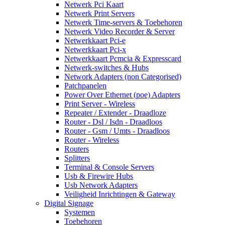
Netwerk Pci Kaart
Netwerk Print Servers
Netwerk Time-servers & Toebehoren
Netwerk Video Recorder & Server
Netwerkkaart Pci-e
Netwerkkaart Pci-x
Netwerkkaart Pcmcia & Expresscard
Netwerk-switches & Hubs
Network Adapters (non Categorised)
Patchpanelen
Power Over Ethernet (poe) Adapters
Print Server - Wireless
Repeater / Extender - Draadloze
Router - Dsl / Isdn - Draadloos
Router - Gsm / Umts - Draadloos
Router - Wireless
Routers
Splitters
Terminal & Console Servers
Usb & Firewire Hubs
Usb Network Adapters
Veiligheid Inrichtingen & Gateway
Digital Signage
Systemen
Toebehoren