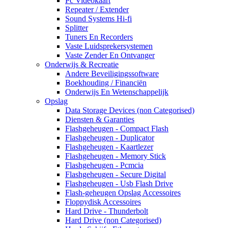
Pc Videokaart
Repeater / Extender
Sound Systems Hi-fi
Splitter
Tuners En Recorders
Vaste Luidsprekersystemen
Vaste Zender En Ontvanger
Onderwijs & Recreatie
Andere Beveiligingssoftware
Boekhouding / Financiën
Onderwijs En Wetenschappelijk
Opslag
Data Storage Devices (non Categorised)
Diensten & Garanties
Flashgeheugen - Compact Flash
Flashgeheugen - Duplicator
Flashgeheugen - Kaartlezer
Flashgeheugen - Memory Stick
Flashgeheugen - Pcmcia
Flashgeheugen - Secure Digital
Flashgeheugen - Usb Flash Drive
Flash-geheugen Opslag Accessoires
Floppydisk Accessoires
Hard Drive - Thunderbolt
Hard Drive (non Categorised)