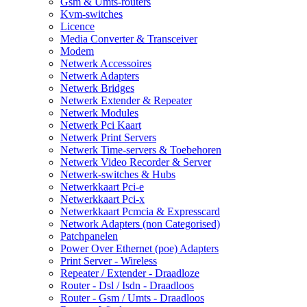
Gsm & Umts-routers
Kvm-switches
Licence
Media Converter & Transceiver
Modem
Netwerk Accessoires
Netwerk Adapters
Netwerk Bridges
Netwerk Extender & Repeater
Netwerk Modules
Netwerk Pci Kaart
Netwerk Print Servers
Netwerk Time-servers & Toebehoren
Netwerk Video Recorder & Server
Netwerk-switches & Hubs
Netwerkkaart Pci-e
Netwerkkaart Pci-x
Netwerkkaart Pcmcia & Expresscard
Network Adapters (non Categorised)
Patchpanelen
Power Over Ethernet (poe) Adapters
Print Server - Wireless
Repeater / Extender - Draadloze
Router - Dsl / Isdn - Draadloos
Router - Gsm / Umts - Draadloos