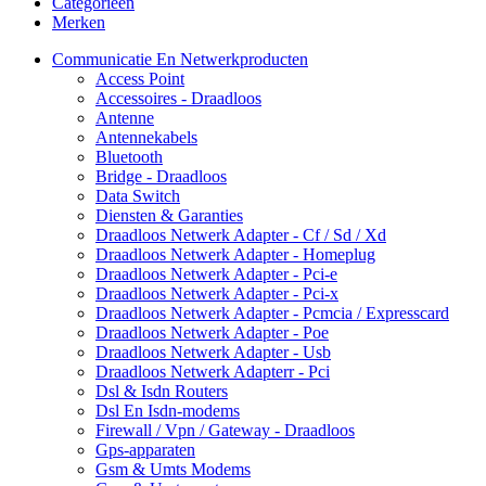
Categorieën
Merken
Communicatie En Netwerkproducten
Access Point
Accessoires - Draadloos
Antenne
Antennekabels
Bluetooth
Bridge - Draadloos
Data Switch
Diensten & Garanties
Draadloos Netwerk Adapter - Cf / Sd / Xd
Draadloos Netwerk Adapter - Homeplug
Draadloos Netwerk Adapter - Pci-e
Draadloos Netwerk Adapter - Pci-x
Draadloos Netwerk Adapter - Pcmcia / Expresscard
Draadloos Netwerk Adapter - Poe
Draadloos Netwerk Adapter - Usb
Draadloos Netwerk Adapterr - Pci
Dsl & Isdn Routers
Dsl En Isdn-modems
Firewall / Vpn / Gateway - Draadloos
Gps-apparaten
Gsm & Umts Modems