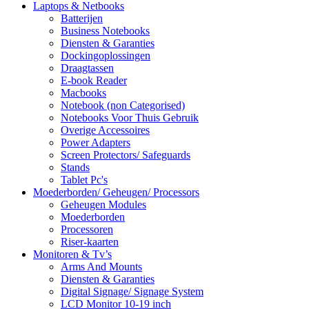
Laptops & Netbooks
Batterijen
Business Notebooks
Diensten & Garanties
Dockingoplossingen
Draagtassen
E-book Reader
Macbooks
Notebook (non Categorised)
Notebooks Voor Thuis Gebruik
Overige Accessoires
Power Adapters
Screen Protectors/ Safeguards
Stands
Tablet Pc's
Moederborden/ Geheugen/ Processors
Geheugen Modules
Moederborden
Processoren
Riser-kaarten
Monitoren & Tv’s
Arms And Mounts
Diensten & Garanties
Digital Signage/ Signage System
LCD Monitor 10-19 inch