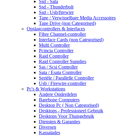
Ssd - Sata
Ssd - Thunderbolt
Ssd - Usb/firewire
Tape / Verwisselbare Media Accessoires
Tape Drive (non Categorised)
Opslagcontrollers & Interfaces
Fibre Channel-controller
Interface Cards (non Categorised)
Multi Controller
Pcmcia Controller
Raid Controller
Raid Controller Supplies
Sas / Scsi Controller
Sata / Esata Controller
Seriële / Parallelle Controller
Usb / Firewire-controller
Pc's & Workstations
Andere Onderdelen
Barebone Computers
Desktop Pc ( Non Categorised)
Desktops - Professioneel Gebruik
Desktops Voor Thuisgebruik
Diensten & Garanties
Diversen
Kassalades