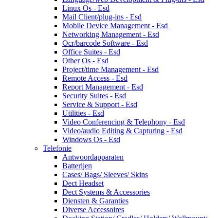
Linux Os - Esd
Mail Client/plug-ins - Esd
Mobile Device Management - Esd
Networking Management - Esd
Ocr/barcode Software - Esd
Office Suites - Esd
Other Os - Esd
Project/time Management - Esd
Remote Access - Esd
Report Management - Esd
Security Suites - Esd
Service & Support - Esd
Utilities - Esd
Video Conferencing & Telephony - Esd
Video/audio Editing & Capturing - Esd
Windows Os - Esd
Telefonie
Antwoordapparaten
Batterijen
Cases/ Bags/ Sleeves/ Skins
Dect Headset
Dect Systems & Accessories
Diensten & Garanties
Diverse Accessoires