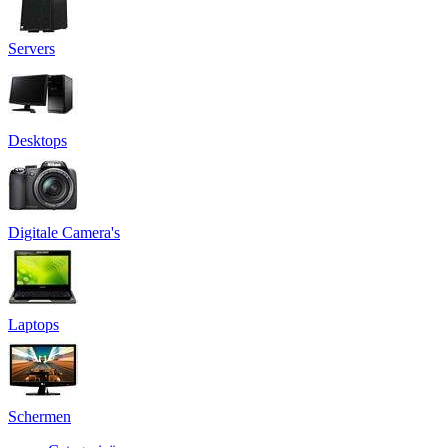
Servers
Desktops
Digitale Camera's
Laptops
Schermen