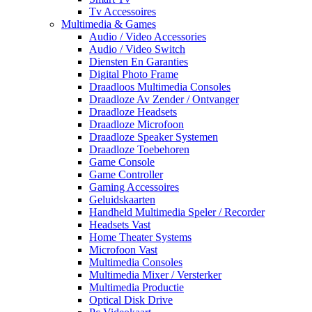
Tv Accessoires
Multimedia & Games
Audio / Video Accessories
Audio / Video Switch
Diensten En Garanties
Digital Photo Frame
Draadloos Multimedia Consoles
Draadloze Av Zender / Ontvanger
Draadloze Headsets
Draadloze Microfoon
Draadloze Speaker Systemen
Draadloze Toebehoren
Game Console
Game Controller
Gaming Accessoires
Geluidskaarten
Handheld Multimedia Speler / Recorder
Headsets Vast
Home Theater Systems
Microfoon Vast
Multimedia Consoles
Multimedia Mixer / Versterker
Multimedia Productie
Optical Disk Drive