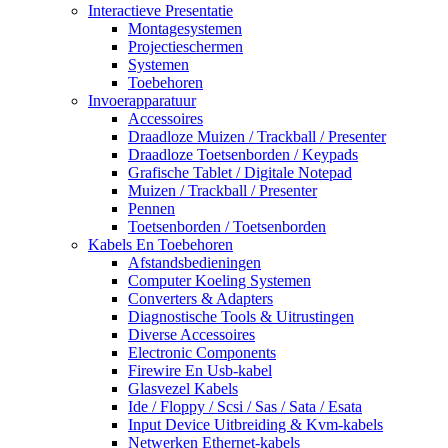
Interactieve Presentatie
Montagesystemen
Projectieschermen
Systemen
Toebehoren
Invoerapparatuur
Accessoires
Draadloze Muizen / Trackball / Presenter
Draadloze Toetsenborden / Keypads
Grafische Tablet / Digitale Notepad
Muizen / Trackball / Presenter
Pennen
Toetsenborden / Toetsenborden
Kabels En Toebehoren
Afstandsbedieningen
Computer Koeling Systemen
Converters & Adapters
Diagnostische Tools & Uitrustingen
Diverse Accessoires
Electronic Components
Firewire En Usb-kabel
Glasvezel Kabels
Ide / Floppy / Scsi / Sas / Sata / Esata
Input Device Uitbreiding & Kvm-kabels
Netwerken Ethernet-kabels