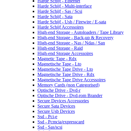
Harde Schijf - Ethernet
Harde Schijf - Multi-interface
Harde Schijf - Sas / Scsi
Harde Schijf - Sata
Harde Schijf - Usb / Firewire / E-sata
Harde Schijf Accessoires
High-end Storage - Autoloaders / Tape Library
High-end Storage - Back-up & Recovery
High-end Storage - Nas / Ndas / San
High-end Storage - Raid
High-end Storage Accessoires
Magnetic Tape - Rdx
Magnetische Tape - Lto
Magnetische Tape Drive - Lto
Magnetische Tape Drive - Rdx
Magnetische Tape Drive Accessoires
Memory Cards (non Categorised)
Optische Drive - Dvd-r
Optische Drive - Dvd-rom Brander
Secure Devices Accessories
Secure Sata Devices
Secure Usb Devices
Ssd - Pci-e
Ssd - Pcmcia/expresscard
Ssd - Sas/scsi