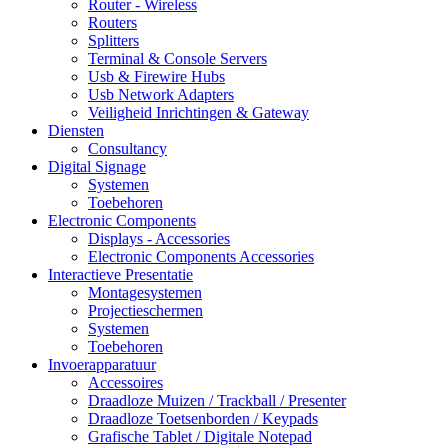
Router - Wireless
Routers
Splitters
Terminal & Console Servers
Usb & Firewire Hubs
Usb Network Adapters
Veiligheid Inrichtingen & Gateway
Diensten
Consultancy
Digital Signage
Systemen
Toebehoren
Electronic Components
Displays - Accessories
Electronic Components Accessories
Interactieve Presentatie
Montagesystemen
Projectieschermen
Systemen
Toebehoren
Invoerapparatuur
Accessoires
Draadloze Muizen / Trackball / Presenter
Draadloze Toetsenborden / Keypads
Grafische Tablet / Digitale Notepad