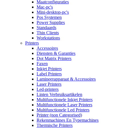
Maatconfiguraties
Mac-pc's
Mini-desktop-pc's
Pos Systemen
Power Supplies
Standaards
Thin Clients
Workstations
Printers
Accessoires
Diensten & Garanties
Dot Matrix Printers
Faxen
Inkjet Printers
Label Printers
Lamineerapparaat & Accessoires
Laser Printers
Led-printers
Linten Verbruiksartikelen
Multifunctionele Inkjet Printers
Multifunctionele Laser Printers
Multifunctionele Led Printers
Printer (non Categorised)
Rekenmachines En Typemachines
Thermische Printers