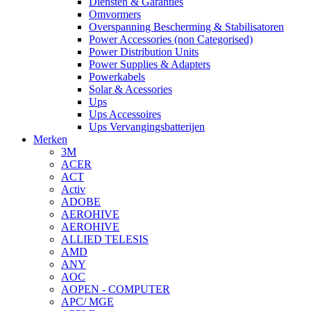
Diensten & Garanties
Omvormers
Overspanning Bescherming & Stabilisatoren
Power Accessories (non Categorised)
Power Distribution Units
Power Supplies & Adapters
Powerkabels
Solar & Acessories
Ups
Ups Accessoires
Ups Vervangingsbatterijen
Merken
3M
ACER
ACT
Activ
ADOBE
AEROHIVE
AEROHIVE
ALLIED TELESIS
AMD
ANY
AOC
AOPEN - COMPUTER
APC/ MGE