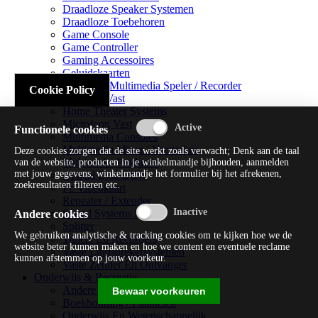
Draadloze Speaker Systemen
Draadloze Toebehoren
Game Console
Game Controller
Gaming Accessoires
Geluidskaarten
Handheld Multimedia Speler / Recorder
Cookie Policy
Headsets Vast
Home Theater Systems
Microfoon Vast
Functionele cookies
Multimedia Consoles
Multimedia Mixer / Versterker
Deze cookies zorgen dat de site werkt zoals verwacht; Denk aan de taal
Multimedia Productie
van de website, producten in je winkelmandje bijhouden, aanmelden
met jouw gegevens, winkelmandje het formulier bij het afrekenen,
Optical Disk Drive
zoekresultaten filteren etc.
Pc Videokaart
Repeater / Extender
Sound Systems Hi-fi
Andere cookies
Splitter
We gebruiken analytische & tracking cookies om te kijken hoe we de
Tuners En Recorders
website beter kunnen maken en hoe we content en eventuele reclame
Vaste Luidsprekersystemen
kunnen afstemmen op jouw voorkeur.
Vaste Zender En Ontvanger
Onderwijs & Recreatie
Andere Beveiligingssoftware
Bewaar voorkeuren
Boekhouding / Financiën
Onderwijs En Wetenschappelijk