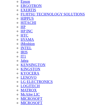
Epson
ERGOTRON
EXERTIS
FUJITSU TECHNOLOGY SOLUTIONS
HIPPUS
HITACHI
HP
HP INC
HTC
IiYAMA
iMoshion
INTEL
IRIS
IT1
Jabra
KENSINGTON
KINGSTON
KYOCERA
LENOVO
LG ELECTRONICS
LOGITECH
MATROX
McAfee LIC
MICROSOFT
MICROSOFT