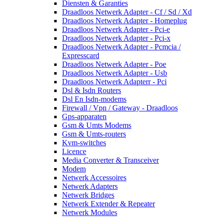
Diensten & Garanties
Draadloos Netwerk Adapter - Cf / Sd / Xd
Draadloos Netwerk Adapter - Homeplug
Draadloos Netwerk Adapter - Pci-e
Draadloos Netwerk Adapter - Pci-x
Draadloos Netwerk Adapter - Pcmcia /
Expresscard
Draadloos Netwerk Adapter - Poe
Draadloos Netwerk Adapter - Usb
Draadloos Netwerk Adapterr - Pci
Dsl & Isdn Routers
Dsl En Isdn-modems
Firewall / Vpn / Gateway - Draadloos
Gps-apparaten
Gsm & Umts Modems
Gsm & Umts-routers
Kvm-switches
Licence
Media Converter & Transceiver
Modem
Netwerk Accessoires
Netwerk Adapters
Netwerk Bridges
Netwerk Extender & Repeater
Netwerk Modules