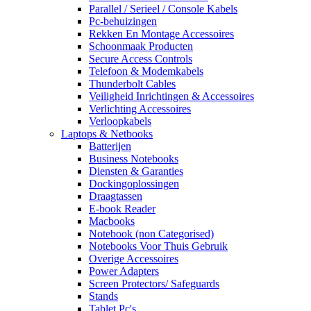
Parallel / Serieel / Console Kabels
Pc-behuizingen
Rekken En Montage Accessoires
Schoonmaak Producten
Secure Access Controls
Telefoon & Modemkabels
Thunderbolt Cables
Veiligheid Inrichtingen & Accessoires
Verlichting Accessoires
Verloopkabels
Laptops & Netbooks
Batterijen
Business Notebooks
Diensten & Garanties
Dockingoplossingen
Draagtassen
E-book Reader
Macbooks
Notebook (non Categorised)
Notebooks Voor Thuis Gebruik
Overige Accessoires
Power Adapters
Screen Protectors/ Safeguards
Stands
Tablet Pc's