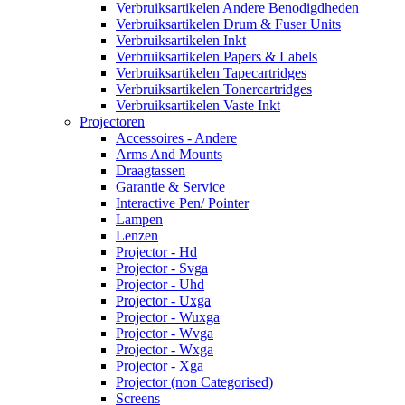
Verbruiksartikelen Andere Benodigdheden
Verbruiksartikelen Drum & Fuser Units
Verbruiksartikelen Inkt
Verbruiksartikelen Papers & Labels
Verbruiksartikelen Tapecartridges
Verbruiksartikelen Tonercartridges
Verbruiksartikelen Vaste Inkt
Projectoren
Accessoires - Andere
Arms And Mounts
Draagtassen
Garantie & Service
Interactive Pen/ Pointer
Lampen
Lenzen
Projector - Hd
Projector - Svga
Projector - Uhd
Projector - Uxga
Projector - Wuxga
Projector - Wvga
Projector - Wxga
Projector - Xga
Projector (non Categorised)
Screens