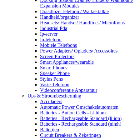
Docking Station/ Cradles/ Holders/ Wallmount/
Expansion Modules
Draadloze Telefoon / Walkie-talkie
Handheld/organizer
Headsets/ Handset/ Handfrees/ Microfoons
Industrial Pda
Ip-server
Ip-telefoon
Mobiele Telefoons
Power Adapters/ Opladers/ Accessoires
Screen Protectors
Smart Appliances/wearable
Smart Phones
Speaker Phone
Stylus Pens
Vaste Telefoon
Videoconferentie Apparatuur
Ups & Stroombescherming
Acculaders
Automatic Power Omschakelautomaten
Batteries - Button Cells - Lithium
Batteries - Rechargeable Standard (li-ion)
Batteries - Rechargeable Standard (nimh)
Batterijen
Circuit Breakers & Zekeringen