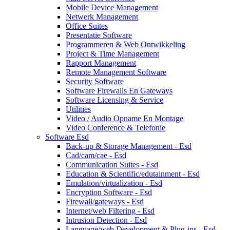
Mobile Device Management
Netwerk Management
Office Suites
Presentatie Software
Programmeren & Web Ontwikkeling
Project & Time Management
Rapport Management
Remote Management Software
Security Software
Software Firewalls En Gateways
Software Licensing & Service
Utilities
Video / Audio Opname En Montage
Video Conference & Telefonie
Software Esd
Back-up & Storage Management - Esd
Cad/cam/cae - Esd
Communication Suites - Esd
Education & Scientific/edutainment - Esd
Emulation/virtualization - Esd
Encryption Software - Esd
Firewall/gateways - Esd
Internet/web Filtering - Esd
Intrusion Detection - Esd
Language/web Development & Plug-ins - Esd