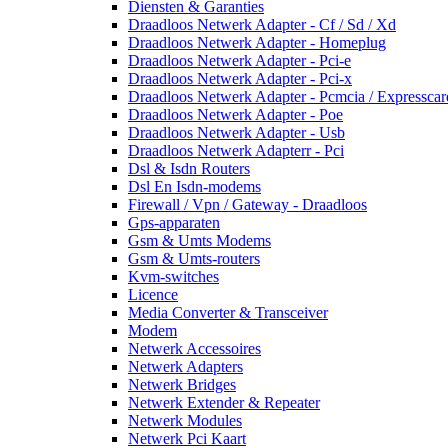
Diensten & Garanties
Draadloos Netwerk Adapter - Cf / Sd / Xd
Draadloos Netwerk Adapter - Homeplug
Draadloos Netwerk Adapter - Pci-e
Draadloos Netwerk Adapter - Pci-x
Draadloos Netwerk Adapter - Pcmcia / Expresscar
Draadloos Netwerk Adapter - Poe
Draadloos Netwerk Adapter - Usb
Draadloos Netwerk Adapterr - Pci
Dsl & Isdn Routers
Dsl En Isdn-modems
Firewall / Vpn / Gateway - Draadloos
Gps-apparaten
Gsm & Umts Modems
Gsm & Umts-routers
Kvm-switches
Licence
Media Converter & Transceiver
Modem
Netwerk Accessoires
Netwerk Adapters
Netwerk Bridges
Netwerk Extender & Repeater
Netwerk Modules
Netwerk Pci Kaart