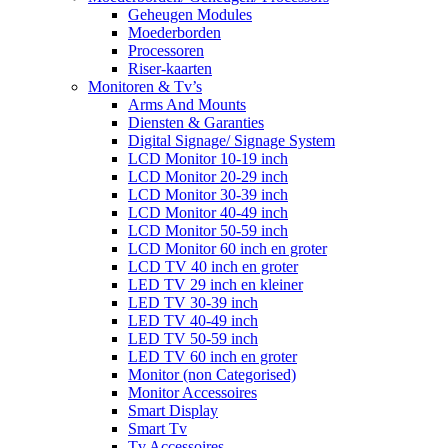
Geheugen Modules
Moederborden
Processoren
Riser-kaarten
Monitoren & Tv’s
Arms And Mounts
Diensten & Garanties
Digital Signage/ Signage System
LCD Monitor 10-19 inch
LCD Monitor 20-29 inch
LCD Monitor 30-39 inch
LCD Monitor 40-49 inch
LCD Monitor 50-59 inch
LCD Monitor 60 inch en groter
LCD TV 40 inch en groter
LED TV 29 inch en kleiner
LED TV 30-39 inch
LED TV 40-49 inch
LED TV 50-59 inch
LED TV 60 inch en groter
Monitor (non Categorised)
Monitor Accessoires
Smart Display
Smart Tv
Tv Accessoires