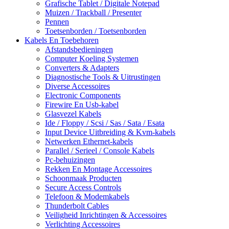
Grafische Tablet / Digitale Notepad
Muizen / Trackball / Presenter
Pennen
Toetsenborden / Toetsenborden
Kabels En Toebehoren
Afstandsbedieningen
Computer Koeling Systemen
Converters & Adapters
Diagnostische Tools & Uitrustingen
Diverse Accessoires
Electronic Components
Firewire En Usb-kabel
Glasvezel Kabels
Ide / Floppy / Scsi / Sas / Sata / Esata
Input Device Uitbreiding & Kvm-kabels
Netwerken Ethernet-kabels
Parallel / Serieel / Console Kabels
Pc-behuizingen
Rekken En Montage Accessoires
Schoonmaak Producten
Secure Access Controls
Telefoon & Modemkabels
Thunderbolt Cables
Veiligheid Inrichtingen & Accessoires
Verlichting Accessoires