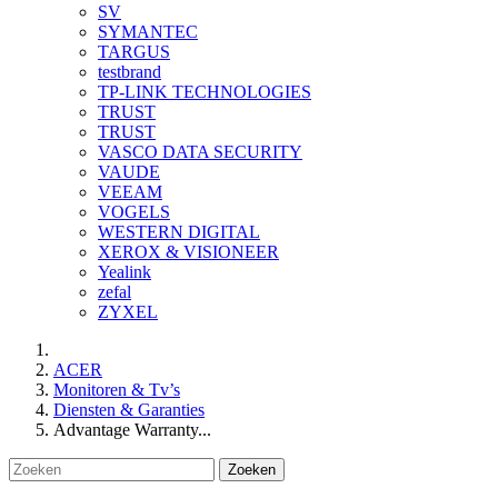
SV
SYMANTEC
TARGUS
testbrand
TP-LINK TECHNOLOGIES
TRUST
TRUST
VASCO DATA SECURITY
VAUDE
VEEAM
VOGELS
WESTERN DIGITAL
XEROX & VISIONEER
Yealink
zefal
ZYXEL
ACER
Monitoren & Tv’s
Diensten & Garanties
Advantage Warranty...
Zoeken