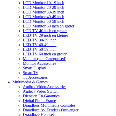
LCD Monitor 10-19 inch
LCD Monitor 20-29 inch
LCD Monitor 30-39 inch
LCD Monitor 40-49 inch
LCD Monitor 50-59 inch
LCD Monitor 60 inch en groter
LCD TV 40 inch en groter
LED TV 29 inch en kleiner
LED TV 30-39 inch
LED TV 40-49 inch
LED TV 50-59 inch
LED TV 60 inch en groter
Monitor (non Categorised)
Monitor Accessoires
Smart Display
Smart Tv
Tv Accessoires
Multimedia & Games
Audio / Video Accessories
Audio / Video Switch
Diensten En Garanties
Digital Photo Frame
Draadloos Multimedia Consoles
Draadloze Av Zender / Ontvanger
Draadloze Headsets