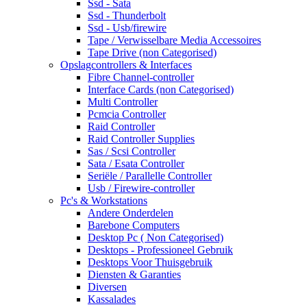
Ssd - Sata
Ssd - Thunderbolt
Ssd - Usb/firewire
Tape / Verwisselbare Media Accessoires
Tape Drive (non Categorised)
Opslagcontrollers & Interfaces
Fibre Channel-controller
Interface Cards (non Categorised)
Multi Controller
Pcmcia Controller
Raid Controller
Raid Controller Supplies
Sas / Scsi Controller
Sata / Esata Controller
Seriële / Parallelle Controller
Usb / Firewire-controller
Pc's & Workstations
Andere Onderdelen
Barebone Computers
Desktop Pc ( Non Categorised)
Desktops - Professioneel Gebruik
Desktops Voor Thuisgebruik
Diensten & Garanties
Diversen
Kassalades