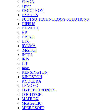
EPSON
Epson
ERGOTRON
EXERTIS
FUJITSU TECHNOLOGY SOLUTIONS
HIPPUS
HITACHI
HP
HP INC
HTC
IiYAMA
iMoshion
INTEL
IRIS
IT1
Jabra
KENSINGTON
KINGSTON
KYOCERA
LENOVO
LG ELECTRONICS
LOGITECH
MATROX
McAfee LIC
MICROSOFT