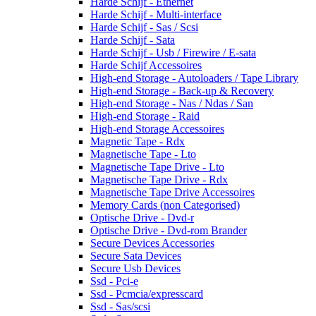
Harde Schijf - Ethernet
Harde Schijf - Multi-interface
Harde Schijf - Sas / Scsi
Harde Schijf - Sata
Harde Schijf - Usb / Firewire / E-sata
Harde Schijf Accessoires
High-end Storage - Autoloaders / Tape Library
High-end Storage - Back-up & Recovery
High-end Storage - Nas / Ndas / San
High-end Storage - Raid
High-end Storage Accessoires
Magnetic Tape - Rdx
Magnetische Tape - Lto
Magnetische Tape Drive - Lto
Magnetische Tape Drive - Rdx
Magnetische Tape Drive Accessoires
Memory Cards (non Categorised)
Optische Drive - Dvd-r
Optische Drive - Dvd-rom Brander
Secure Devices Accessories
Secure Sata Devices
Secure Usb Devices
Ssd - Pci-e
Ssd - Pcmcia/expresscard
Ssd - Sas/scsi