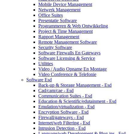
Mobile Device Management
Netwerk Management
Office Suites
Presentatie Software
Programmeren & Web Ontwikkeling
Project & Time Management
Rapport Management
Remote Management Software
Security Software
Software Firewalls En Gateways
Software Licensing & Service
Utilities
Video / Audio Opname En Montage
Video Conference & Telefonie
Software Esd
Back-up & Storage Management - Esd
Cad/cam/cae - Esd
Communication Suites - Esd
Education & Scientific/edutainment - Esd
Emulation/virtualization - Esd
Encryption Software - Esd
Firewall/gateways - Esd
Internet/web Filtering - Esd
Intrusion Detection - Esd
Language/web Development & Plug-ins - Esd