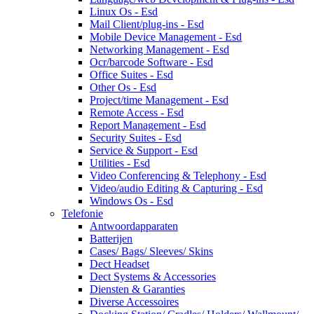
Linux Os - Esd
Mail Client/plug-ins - Esd
Mobile Device Management - Esd
Networking Management - Esd
Ocr/barcode Software - Esd
Office Suites - Esd
Other Os - Esd
Project/time Management - Esd
Remote Access - Esd
Report Management - Esd
Security Suites - Esd
Service & Support - Esd
Utilities - Esd
Video Conferencing & Telephony - Esd
Video/audio Editing & Capturing - Esd
Windows Os - Esd
Telefonie
Antwoordapparaten
Batterijen
Cases/ Bags/ Sleeves/ Skins
Dect Headset
Dect Systems & Accessories
Diensten & Garanties
Diverse Accessoires