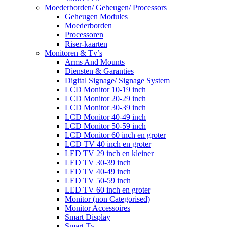
Moederborden/ Geheugen/ Processors
Geheugen Modules
Moederborden
Processoren
Riser-kaarten
Monitoren & Tv’s
Arms And Mounts
Diensten & Garanties
Digital Signage/ Signage System
LCD Monitor 10-19 inch
LCD Monitor 20-29 inch
LCD Monitor 30-39 inch
LCD Monitor 40-49 inch
LCD Monitor 50-59 inch
LCD Monitor 60 inch en groter
LCD TV 40 inch en groter
LED TV 29 inch en kleiner
LED TV 30-39 inch
LED TV 40-49 inch
LED TV 50-59 inch
LED TV 60 inch en groter
Monitor (non Categorised)
Monitor Accessoires
Smart Display
Smart Tv