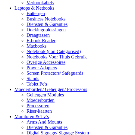
Verloopkabels
Laptops & Netbooks
Batterijen
Business Notebooks
Diensten & Garanties
Dockingoplossingen
Draagtassen
E-book Reader
Macbooks
Notebook (non Categorised)
Notebooks Voor Thuis Gebruik
Overige Accessoires
Power Adapters
Screen Protectors/ Safeguards
Stands
Tablet Pc's
Moederborden/ Geheugen/ Processors
Geheugen Modules
Moederborden
Processoren
Riser-kaarten
Monitoren & Tv’s
Arms And Mounts
Diensten & Garanties
Digital Signage/ Signage System