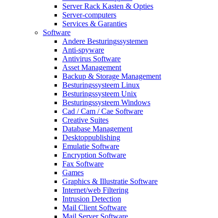
Server Rack Kasten & Opties
Server-computers
Services & Garanties
Software
Andere Besturingssystemen
Anti-spyware
Antivirus Software
Asset Management
Backup & Storage Management
Besturingssysteem Linux
Besturingssysteem Unix
Besturingssysteem Windows
Cad / Cam / Cae Software
Creative Suites
Database Management
Desktoppublishing
Emulatie Software
Encryption Software
Fax Software
Games
Graphics & Illustratie Software
Internet/web Filtering
Intrusion Detection
Mail Client Software
Mail Server Software