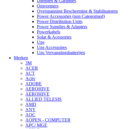
Diensten & Garanties
Omvormers
Overspanning Bescherming & Stabilisatoren
Power Accessories (non Categorised)
Power Distribution Units
Power Supplies & Adapters
Powerkabels
Solar & Acessories
Ups
Ups Accessoires
Ups Vervangingsbatterijen
Merken
3M
ACER
ACT
Activ
ADOBE
AEROHIVE
AEROHIVE
ALLIED TELESIS
AMD
ANY
AOC
AOPEN - COMPUTER
APC/ MGE