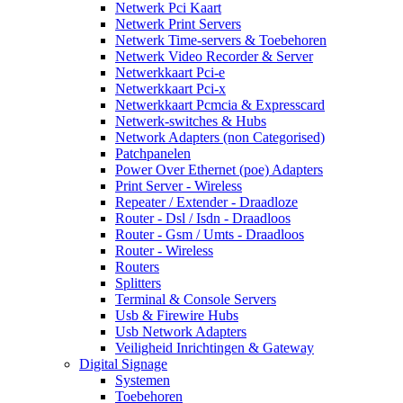
Netwerk Pci Kaart
Netwerk Print Servers
Netwerk Time-servers & Toebehoren
Netwerk Video Recorder & Server
Netwerkkaart Pci-e
Netwerkkaart Pci-x
Netwerkkaart Pcmcia & Expresscard
Netwerk-switches & Hubs
Network Adapters (non Categorised)
Patchpanelen
Power Over Ethernet (poe) Adapters
Print Server - Wireless
Repeater / Extender - Draadloze
Router - Dsl / Isdn - Draadloos
Router - Gsm / Umts - Draadloos
Router - Wireless
Routers
Splitters
Terminal & Console Servers
Usb & Firewire Hubs
Usb Network Adapters
Veiligheid Inrichtingen & Gateway
Digital Signage
Systemen
Toebehoren