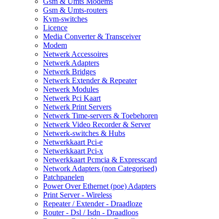
Gsm & Umts Modems
Gsm & Umts-routers
Kvm-switches
Licence
Media Converter & Transceiver
Modem
Netwerk Accessoires
Netwerk Adapters
Netwerk Bridges
Netwerk Extender & Repeater
Netwerk Modules
Netwerk Pci Kaart
Netwerk Print Servers
Netwerk Time-servers & Toebehoren
Netwerk Video Recorder & Server
Netwerk-switches & Hubs
Netwerkkaart Pci-e
Netwerkkaart Pci-x
Netwerkkaart Pcmcia & Expresscard
Network Adapters (non Categorised)
Patchpanelen
Power Over Ethernet (poe) Adapters
Print Server - Wireless
Repeater / Extender - Draadloze
Router - Dsl / Isdn - Draadloos