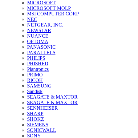
MICROSOFT
MICROSOFT MOLP
MSI COMPUTER CORP
NEC
NETGEAR, INC.
NEWSTAR
NUANCE
OPTOMA
PANASONIC
PARALLELS
PHILIPS
PHISHED
Plantronics
PRIMO
RICOH
SAMSUNG
Sandisk
SEAGATE & MAXTOR
SEAGATE & MAXTOR
SENNHEISER
SHARP
SHOKZ
SIEMENS
SONICWALL
SONY