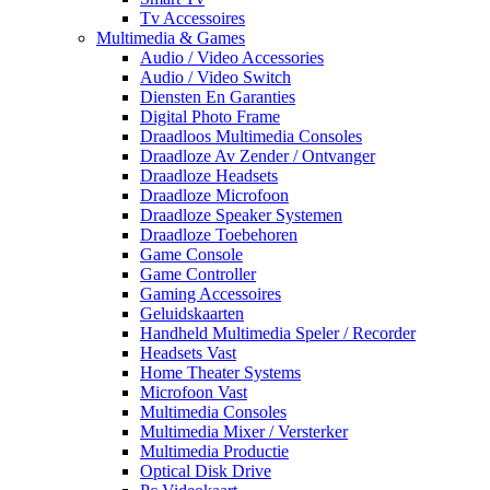
Tv Accessoires
Multimedia & Games
Audio / Video Accessories
Audio / Video Switch
Diensten En Garanties
Digital Photo Frame
Draadloos Multimedia Consoles
Draadloze Av Zender / Ontvanger
Draadloze Headsets
Draadloze Microfoon
Draadloze Speaker Systemen
Draadloze Toebehoren
Game Console
Game Controller
Gaming Accessoires
Geluidskaarten
Handheld Multimedia Speler / Recorder
Headsets Vast
Home Theater Systems
Microfoon Vast
Multimedia Consoles
Multimedia Mixer / Versterker
Multimedia Productie
Optical Disk Drive