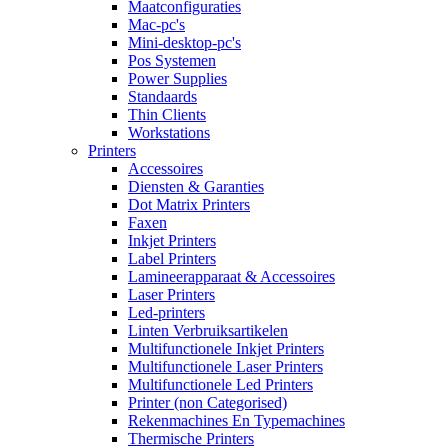
Maatconfiguraties
Mac-pc's
Mini-desktop-pc's
Pos Systemen
Power Supplies
Standaards
Thin Clients
Workstations
Printers
Accessoires
Diensten & Garanties
Dot Matrix Printers
Faxen
Inkjet Printers
Label Printers
Lamineerapparaat & Accessoires
Laser Printers
Led-printers
Linten Verbruiksartikelen
Multifunctionele Inkjet Printers
Multifunctionele Laser Printers
Multifunctionele Led Printers
Printer (non Categorised)
Rekenmachines En Typemachines
Thermische Printers