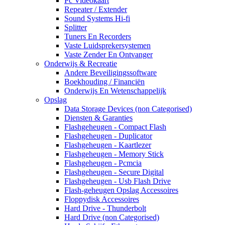
Pc Videokaart
Repeater / Extender
Sound Systems Hi-fi
Splitter
Tuners En Recorders
Vaste Luidsprekersystemen
Vaste Zender En Ontvanger
Onderwijs & Recreatie
Andere Beveiligingssoftware
Boekhouding / Financiën
Onderwijs En Wetenschappelijk
Opslag
Data Storage Devices (non Categorised)
Diensten & Garanties
Flashgeheugen - Compact Flash
Flashgeheugen - Duplicator
Flashgeheugen - Kaartlezer
Flashgeheugen - Memory Stick
Flashgeheugen - Pcmcia
Flashgeheugen - Secure Digital
Flashgeheugen - Usb Flash Drive
Flash-geheugen Opslag Accessoires
Floppydisk Accessoires
Hard Drive - Thunderbolt
Hard Drive (non Categorised)