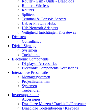
Router - Gsm / Umts - Draadloos
Router - Wireless
Routers
Splitters
Terminal & Console Servers
Usb & Firewire Hubs
Usb Network Adapters
Veiligheid Inrichtingen & Gateway
Diensten
Consultancy
Digital Signage
Systemen
Toebehoren
Electronic Components
Displays - Accessories
Electronic Components Accessories
Interactieve Presentatie
Montagesystemen
Projectieschermen
Systemen
Toebehoren
Invoerapparatuur
Accessoires
Draadloze Muizen / Trackball / Presenter
Draadloze Toetsenborden / Keypads