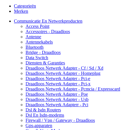
Categorieën
Merken
Communicatie En Netwerkproducten
Access Point
Accessoires - Draadloos
Antenne
Antennekabels
Bluetooth
Bridge - Draadloos
Data Switch
Diensten & Garanties
Draadloos Netwerk Adapter - Cf / Sd / Xd
Draadloos Netwerk Adapter - Homeplug
Draadloos Netwerk Adapter - Pci-e
Draadloos Netwerk Adapter - Pci-x
Draadloos Netwerk Adapter - Pcmcia / Expresscard
Draadloos Netwerk Adapter - Poe
Draadloos Netwerk Adapter - Usb
Draadloos Netwerk Adapterr - Pci
Dsl & Isdn Routers
Dsl En Isdn-modems
Firewall / Vpn / Gateway - Draadloos
Gps-apparaten