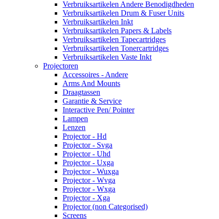
Verbruiksartikelen Andere Benodigdheden
Verbruiksartikelen Drum & Fuser Units
Verbruiksartikelen Inkt
Verbruiksartikelen Papers & Labels
Verbruiksartikelen Tapecartridges
Verbruiksartikelen Tonercartridges
Verbruiksartikelen Vaste Inkt
Projectoren
Accessoires - Andere
Arms And Mounts
Draagtassen
Garantie & Service
Interactive Pen/ Pointer
Lampen
Lenzen
Projector - Hd
Projector - Svga
Projector - Uhd
Projector - Uxga
Projector - Wuxga
Projector - Wvga
Projector - Wxga
Projector - Xga
Projector (non Categorised)
Screens