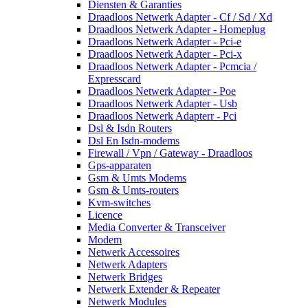
Diensten & Garanties
Draadloos Netwerk Adapter - Cf / Sd / Xd
Draadloos Netwerk Adapter - Homeplug
Draadloos Netwerk Adapter - Pci-e
Draadloos Netwerk Adapter - Pci-x
Draadloos Netwerk Adapter - Pcmcia /
Expresscard
Draadloos Netwerk Adapter - Poe
Draadloos Netwerk Adapter - Usb
Draadloos Netwerk Adapterr - Pci
Dsl & Isdn Routers
Dsl En Isdn-modems
Firewall / Vpn / Gateway - Draadloos
Gps-apparaten
Gsm & Umts Modems
Gsm & Umts-routers
Kvm-switches
Licence
Media Converter & Transceiver
Modem
Netwerk Accessoires
Netwerk Adapters
Netwerk Bridges
Netwerk Extender & Repeater
Netwerk Modules