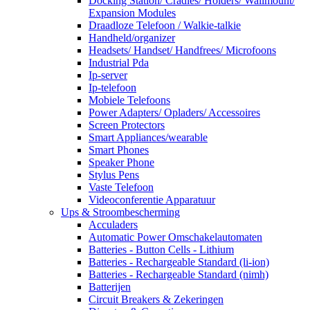
Docking Station/ Cradles/ Holders/ Wallmount/
Expansion Modules
Draadloze Telefoon / Walkie-talkie
Handheld/organizer
Headsets/ Handset/ Handfrees/ Microfoons
Industrial Pda
Ip-server
Ip-telefoon
Mobiele Telefoons
Power Adapters/ Opladers/ Accessoires
Screen Protectors
Smart Appliances/wearable
Smart Phones
Speaker Phone
Stylus Pens
Vaste Telefoon
Videoconferentie Apparatuur
Ups & Stroombescherming
Acculaders
Automatic Power Omschakelautomaten
Batteries - Button Cells - Lithium
Batteries - Rechargeable Standard (li-ion)
Batteries - Rechargeable Standard (nimh)
Batterijen
Circuit Breakers & Zekeringen