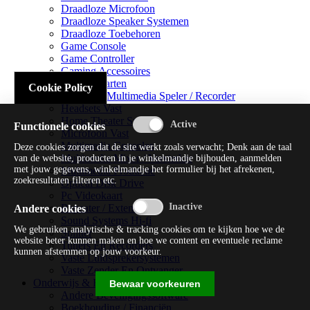
Draadloze Microfoon
Draadloze Speaker Systemen
Draadloze Toebehoren
Game Console
Game Controller
Gaming Accessoires
Geluidskaarten
Cookie Policy
Handheld Multimedia Speler / Recorder
Headsets Vast
Home Theater Systems
Functionele cookies
Microfoon Vast
Multimedia Consoles
Deze cookies zorgen dat de site werkt zoals verwacht; Denk aan de taal
Multimedia Mixer / Versterker
van de website, producten in je winkelmandje bijhouden, aanmelden
met jouw gegevens, winkelmandje het formulier bij het afrekenen,
Multimedia Productie
zoekresultaten filteren etc.
Optical Disk Drive
Pc Videokaart
Repeater / Extender
Andere cookies
Sound Systems Hi-fi
We gebruiken analytische & tracking cookies om te kijken hoe we de
Splitter
website beter kunnen maken en hoe we content en eventuele reclame
Tuners En Recorders
kunnen afstemmen op jouw voorkeur.
Vaste Luidsprekersystemen
Vaste Zender En Ontvanger
Onderwijs & Recreatie
Bewaar voorkeuren
Andere Beveiligingssoftware
Boekhouding / Financiën