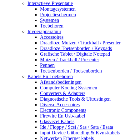
Interactieve Presentatie
Montagesystemen
Projectieschermen
Systemen
Toebehoren
Invoerapparatuur
Accessoires
Draadloze Muizen / Trackball / Presenter
Draadloze Toetsenborden / Keypads
Grafische Tablet / Digitale Notepad
Muizen / Trackball / Presenter
Pennen
Toetsenborden / Toetsenborden
Kabels En Toebehoren
Afstandsbedieningen
Computer Koeling Systemen
Converters & Adapters
Diagnostische Tools & Uitrustingen
Diverse Accessoires
Electronic Components
Firewire En Usb-kabel
Glasvezel Kabels
Ide / Floppy / Scsi / Sas / Sata / Esata
Input Device Uitbreiding & Kvm-kabels
Netwerken Ethernet-kabels