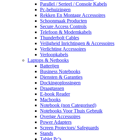
Parallel / Serieel / Console Kabels
Pc-behuizingen
Rekken En Montage Accessoires
Schoonmaak Producten
Secure Access Controls
Telefoon & Modemkabels
Thunderbolt Cables
Veiligheid Inrichtingen & Accessoires
Verlichting Accessoires
Verloopkabels
Laptops & Netbooks
Batterijen
Business Notebooks
Diensten & Garanties
Dockingoplossingen
Draagtassen
E-book Reader
Macbooks
Notebook (non Categorised)
Notebooks Voor Thuis Gebruik
Overige Accessoires
Power Adapters
Screen Protectors/ Safeguards
Stands
Tablet Pc's