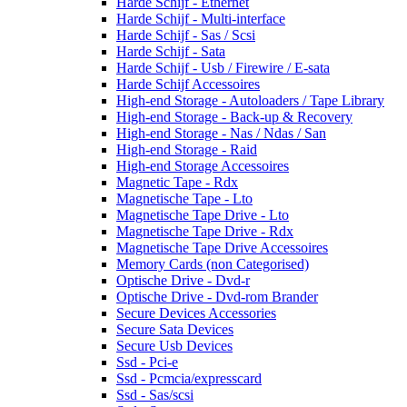
Harde Schijf - Ethernet
Harde Schijf - Multi-interface
Harde Schijf - Sas / Scsi
Harde Schijf - Sata
Harde Schijf - Usb / Firewire / E-sata
Harde Schijf Accessoires
High-end Storage - Autoloaders / Tape Library
High-end Storage - Back-up & Recovery
High-end Storage - Nas / Ndas / San
High-end Storage - Raid
High-end Storage Accessoires
Magnetic Tape - Rdx
Magnetische Tape - Lto
Magnetische Tape Drive - Lto
Magnetische Tape Drive - Rdx
Magnetische Tape Drive Accessoires
Memory Cards (non Categorised)
Optische Drive - Dvd-r
Optische Drive - Dvd-rom Brander
Secure Devices Accessories
Secure Sata Devices
Secure Usb Devices
Ssd - Pci-e
Ssd - Pcmcia/expresscard
Ssd - Sas/scsi