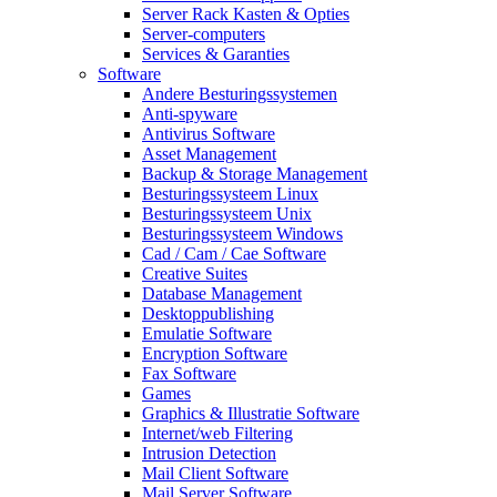
Server Rack Kasten & Opties
Server-computers
Services & Garanties
Software
Andere Besturingssystemen
Anti-spyware
Antivirus Software
Asset Management
Backup & Storage Management
Besturingssysteem Linux
Besturingssysteem Unix
Besturingssysteem Windows
Cad / Cam / Cae Software
Creative Suites
Database Management
Desktoppublishing
Emulatie Software
Encryption Software
Fax Software
Games
Graphics & Illustratie Software
Internet/web Filtering
Intrusion Detection
Mail Client Software
Mail Server Software