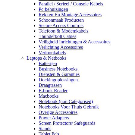
Parallel / Serieel / Console Kabels
Pc-behuizingen
Rekken En Montage Accessoires
Schoonmaak Producten
Secure Access Controls
Telefoon & Modemkabels
Thunderbolt Cables
Veiligheid Inrichtingen & Accessoires
Verlichting Accessoires
Verloopkabels
Laptops & Netbooks
Batterijen
Business Notebooks
Diensten & Garanties
Dockingoplossingen
Draagtassen
E-book Reader
Macbooks
Notebook (non Categorised)
Notebooks Voor Thuis Gebruik
Overige Accessoires
Power Adapters
Screen Protectors/ Safeguards
Stands
Tablet Pc's