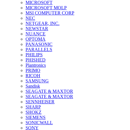
MICROSOFT
MICROSOFT MOLP
MSI COMPUTER CORP
NEC
NETGEAR, INC.
NEWSTAR
NUANCE
OPTOMA
PANASONIC
PARALLELS
PHILIPS
PHISHED
Plantronics
PRIMO
RICOH
SAMSUNG
Sandisk
SEAGATE & MAXTOR
SEAGATE & MAXTOR
SENNHEISER
SHARP
SHOKZ
SIEMENS
SONICWALL
SONY