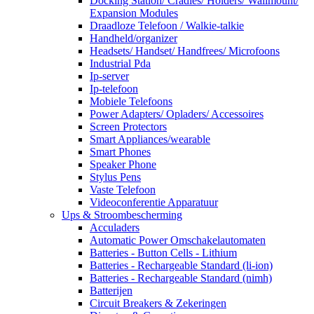
Docking Station/ Cradles/ Holders/ Wallmount/
Expansion Modules
Draadloze Telefoon / Walkie-talkie
Handheld/organizer
Headsets/ Handset/ Handfrees/ Microfoons
Industrial Pda
Ip-server
Ip-telefoon
Mobiele Telefoons
Power Adapters/ Opladers/ Accessoires
Screen Protectors
Smart Appliances/wearable
Smart Phones
Speaker Phone
Stylus Pens
Vaste Telefoon
Videoconferentie Apparatuur
Ups & Stroombescherming
Acculaders
Automatic Power Omschakelautomaten
Batteries - Button Cells - Lithium
Batteries - Rechargeable Standard (li-ion)
Batteries - Rechargeable Standard (nimh)
Batterijen
Circuit Breakers & Zekeringen