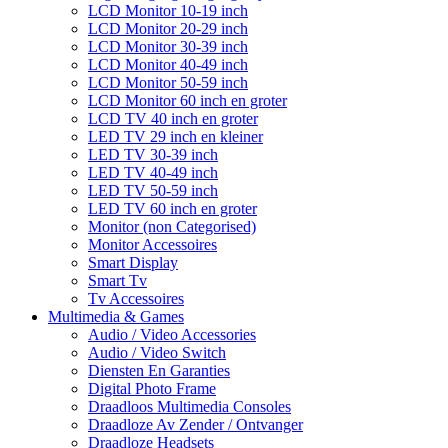
LCD Monitor 10-19 inch
LCD Monitor 20-29 inch
LCD Monitor 30-39 inch
LCD Monitor 40-49 inch
LCD Monitor 50-59 inch
LCD Monitor 60 inch en groter
LCD TV 40 inch en groter
LED TV 29 inch en kleiner
LED TV 30-39 inch
LED TV 40-49 inch
LED TV 50-59 inch
LED TV 60 inch en groter
Monitor (non Categorised)
Monitor Accessoires
Smart Display
Smart Tv
Tv Accessoires
Multimedia & Games
Audio / Video Accessories
Audio / Video Switch
Diensten En Garanties
Digital Photo Frame
Draadloos Multimedia Consoles
Draadloze Av Zender / Ontvanger
Draadloze Headsets