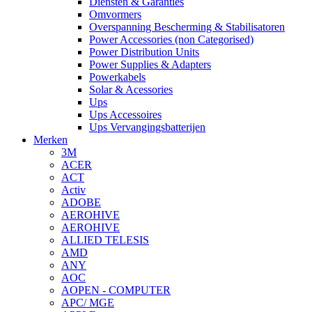
Diensten & Garanties
Omvormers
Overspanning Bescherming & Stabilisatoren
Power Accessories (non Categorised)
Power Distribution Units
Power Supplies & Adapters
Powerkabels
Solar & Acessories
Ups
Ups Accessoires
Ups Vervangingsbatterijen
Merken
3M
ACER
ACT
Activ
ADOBE
AEROHIVE
AEROHIVE
ALLIED TELESIS
AMD
ANY
AOC
AOPEN - COMPUTER
APC/ MGE