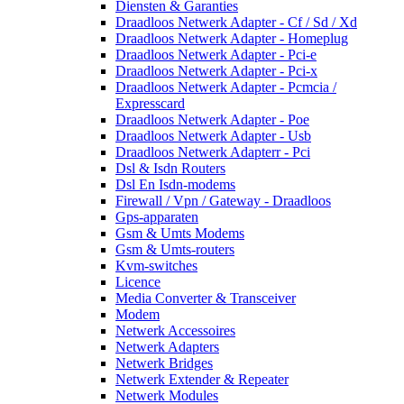
Diensten & Garanties
Draadloos Netwerk Adapter - Cf / Sd / Xd
Draadloos Netwerk Adapter - Homeplug
Draadloos Netwerk Adapter - Pci-e
Draadloos Netwerk Adapter - Pci-x
Draadloos Netwerk Adapter - Pcmcia /
Expresscard
Draadloos Netwerk Adapter - Poe
Draadloos Netwerk Adapter - Usb
Draadloos Netwerk Adapterr - Pci
Dsl & Isdn Routers
Dsl En Isdn-modems
Firewall / Vpn / Gateway - Draadloos
Gps-apparaten
Gsm & Umts Modems
Gsm & Umts-routers
Kvm-switches
Licence
Media Converter & Transceiver
Modem
Netwerk Accessoires
Netwerk Adapters
Netwerk Bridges
Netwerk Extender & Repeater
Netwerk Modules