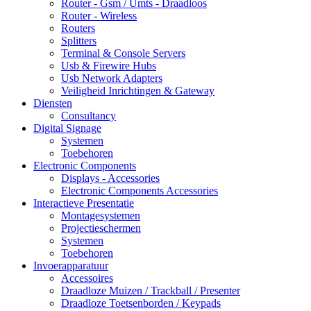
Router - Gsm / Umts - Draadloos
Router - Wireless
Routers
Splitters
Terminal & Console Servers
Usb & Firewire Hubs
Usb Network Adapters
Veiligheid Inrichtingen & Gateway
Diensten
Consultancy
Digital Signage
Systemen
Toebehoren
Electronic Components
Displays - Accessories
Electronic Components Accessories
Interactieve Presentatie
Montagesystemen
Projectieschermen
Systemen
Toebehoren
Invoerapparatuur
Accessoires
Draadloze Muizen / Trackball / Presenter
Draadloze Toetsenborden / Keypads