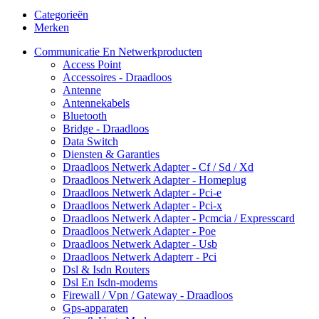
Categorieën
Merken
Communicatie En Netwerkproducten
Access Point
Accessoires - Draadloos
Antenne
Antennekabels
Bluetooth
Bridge - Draadloos
Data Switch
Diensten & Garanties
Draadloos Netwerk Adapter - Cf / Sd / Xd
Draadloos Netwerk Adapter - Homeplug
Draadloos Netwerk Adapter - Pci-e
Draadloos Netwerk Adapter - Pci-x
Draadloos Netwerk Adapter - Pcmcia / Expresscard
Draadloos Netwerk Adapter - Poe
Draadloos Netwerk Adapter - Usb
Draadloos Netwerk Adapterr - Pci
Dsl & Isdn Routers
Dsl En Isdn-modems
Firewall / Vpn / Gateway - Draadloos
Gps-apparaten