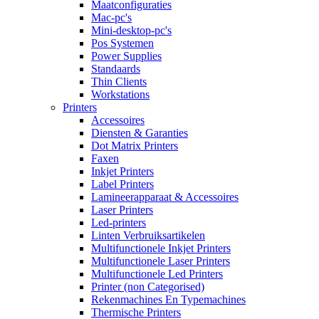
Maatconfiguraties
Mac-pc's
Mini-desktop-pc's
Pos Systemen
Power Supplies
Standaards
Thin Clients
Workstations
Printers
Accessoires
Diensten & Garanties
Dot Matrix Printers
Faxen
Inkjet Printers
Label Printers
Lamineerapparaat & Accessoires
Laser Printers
Led-printers
Linten Verbruiksartikelen
Multifunctionele Inkjet Printers
Multifunctionele Laser Printers
Multifunctionele Led Printers
Printer (non Categorised)
Rekenmachines En Typemachines
Thermische Printers