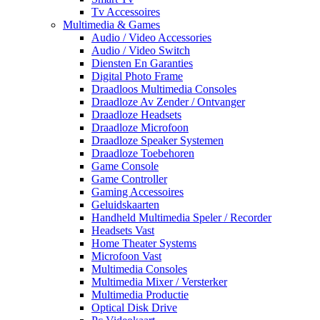
Tv Accessoires
Multimedia & Games
Audio / Video Accessories
Audio / Video Switch
Diensten En Garanties
Digital Photo Frame
Draadloos Multimedia Consoles
Draadloze Av Zender / Ontvanger
Draadloze Headsets
Draadloze Microfoon
Draadloze Speaker Systemen
Draadloze Toebehoren
Game Console
Game Controller
Gaming Accessoires
Geluidskaarten
Handheld Multimedia Speler / Recorder
Headsets Vast
Home Theater Systems
Microfoon Vast
Multimedia Consoles
Multimedia Mixer / Versterker
Multimedia Productie
Optical Disk Drive