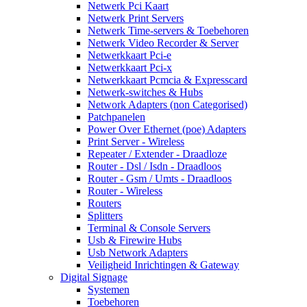
Netwerk Pci Kaart
Netwerk Print Servers
Netwerk Time-servers & Toebehoren
Netwerk Video Recorder & Server
Netwerkkaart Pci-e
Netwerkkaart Pci-x
Netwerkkaart Pcmcia & Expresscard
Netwerk-switches & Hubs
Network Adapters (non Categorised)
Patchpanelen
Power Over Ethernet (poe) Adapters
Print Server - Wireless
Repeater / Extender - Draadloze
Router - Dsl / Isdn - Draadloos
Router - Gsm / Umts - Draadloos
Router - Wireless
Routers
Splitters
Terminal & Console Servers
Usb & Firewire Hubs
Usb Network Adapters
Veiligheid Inrichtingen & Gateway
Digital Signage
Systemen
Toebehoren