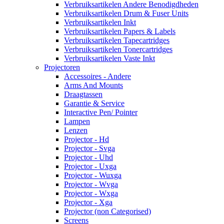
Verbruiksartikelen Andere Benodigdheden
Verbruiksartikelen Drum & Fuser Units
Verbruiksartikelen Inkt
Verbruiksartikelen Papers & Labels
Verbruiksartikelen Tapecartridges
Verbruiksartikelen Tonercartridges
Verbruiksartikelen Vaste Inkt
Projectoren
Accessoires - Andere
Arms And Mounts
Draagtassen
Garantie & Service
Interactive Pen/ Pointer
Lampen
Lenzen
Projector - Hd
Projector - Svga
Projector - Uhd
Projector - Uxga
Projector - Wuxga
Projector - Wvga
Projector - Wxga
Projector - Xga
Projector (non Categorised)
Screens