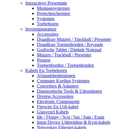
Interactieve Presentatie
Montagesystemen
Projectieschermen
Systemen
Toebehoren
Invoerapparatuur
Accessoires
Draadloze Muizen / Trackball / Presenter
Draadloze Toetsenborden / Keypads
Grafische Tablet / Digitale Notepad
Muizen / Trackball / Presenter
Pennen
Toetsenborden / Toetsenborden
Kabels En Toebehoren
Afstandsbedieningen
Computer Koeling Systemen
Converters & Adapters
Diagnostische Tools & Uitrustingen
Diverse Accessoires
Electronic Components
Firewire En Usb-kabel
Glasvezel Kabels
Ide / Floppy / Scsi / Sas / Sata / Esata
Input Device Uitbreiding & Kvm-kabels
Netwerken Ethernet-kabels