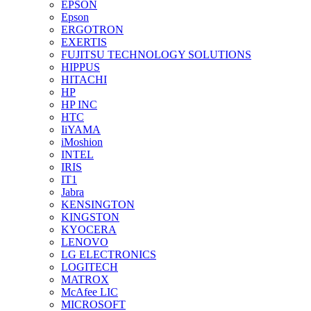
EPSON
Epson
ERGOTRON
EXERTIS
FUJITSU TECHNOLOGY SOLUTIONS
HIPPUS
HITACHI
HP
HP INC
HTC
IiYAMA
iMoshion
INTEL
IRIS
IT1
Jabra
KENSINGTON
KINGSTON
KYOCERA
LENOVO
LG ELECTRONICS
LOGITECH
MATROX
McAfee LIC
MICROSOFT