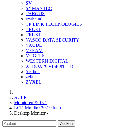
SV
SYMANTEC
TARGUS
testbrand
TP-LINK TECHNOLOGIES
TRUST
TRUST
VASCO DATA SECURITY
VAUDE
VEEAM
VOGELS
WESTERN DIGITAL
XEROX & VISIONEER
Yealink
zefal
ZYXEL
ACER
Monitoren & Tv’s
LCD Monitor 20-29 inch
Desktop Monitor -...
Zoeken