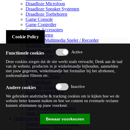
Draadloze Microfoon
Draadloze Speaker Systemen
Draadloze Toebehoren
Game Console
Game Controller
Gaming Accessoires
Geluidskaarten
Cookie Policy
Handheld Multimedia Speler / Recorder
Headsets Vast
Home Theater Systems
Functionele cookies
Microfoon Vast
Multimedia Consoles
Deze cookies zorgen dat de site werkt zoals verwacht; Denk aan de taal
Multimedia Mixer / Versterker
van de website, producten in je winkelmandje bijhouden, aanmelden
met jouw gegevens, winkelmandje het formulier bij het afrekenen,
Multimedia Productie
zoekresultaten filteren etc.
Optical Disk Drive
Pc Videokaart
Repeater / Extender
Andere cookies
Sound Systems Hi-fi
We gebruiken analytische & tracking cookies om te kijken hoe we de
Splitter
website beter kunnen maken en hoe we content en eventuele reclame
Tuners En Recorders
kunnen afstemmen op jouw voorkeur.
Vaste Luidsprekersystemen
Vaste Zender En Ontvanger
Onderwijs & Recreatie
Bewaar voorkeuren
Andere Beveiligingssoftware
Boekhouding / Financiën