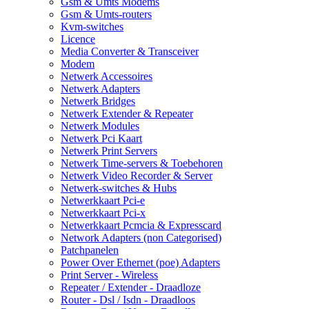
Gsm & Umts Modems
Gsm & Umts-routers
Kvm-switches
Licence
Media Converter & Transceiver
Modem
Netwerk Accessoires
Netwerk Adapters
Netwerk Bridges
Netwerk Extender & Repeater
Netwerk Modules
Netwerk Pci Kaart
Netwerk Print Servers
Netwerk Time-servers & Toebehoren
Netwerk Video Recorder & Server
Netwerk-switches & Hubs
Netwerkkaart Pci-e
Netwerkkaart Pci-x
Netwerkkaart Pcmcia & Expresscard
Network Adapters (non Categorised)
Patchpanelen
Power Over Ethernet (poe) Adapters
Print Server - Wireless
Repeater / Extender - Draadloze
Router - Dsl / Isdn - Draadloos