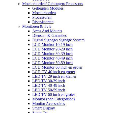
Moederborden/ Geheugen/ Processors
Geheugen Modules
Moederborden
Processoren
Riser-kaarten
Monitoren & Tv’s
Arms And Mounts
Diensten & Garanties
Digital Signage/ Signage System
LCD Monitor 10-19 inch
LCD Monitor 20-29 inch
LCD Monitor 30-39 inch
LCD Monitor 40-49 inch
LCD Monitor 50-59 inch
LCD Monitor 60 inch en groter
LCD TV 40 inch en groter
LED TV 29 inch en kleiner
LED TV 30-39 inch
LED TV 40-49 inch
LED TV 50-59 inch
LED TV 60 inch en groter
Monitor (non Categorised)
Monitor Accessoires
Smart Display
Smart Tv