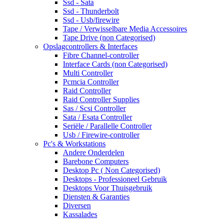
Ssd - Sata
Ssd - Thunderbolt
Ssd - Usb/firewire
Tape / Verwisselbare Media Accessoires
Tape Drive (non Categorised)
Opslagcontrollers & Interfaces
Fibre Channel-controller
Interface Cards (non Categorised)
Multi Controller
Pcmcia Controller
Raid Controller
Raid Controller Supplies
Sas / Scsi Controller
Sata / Esata Controller
Seriële / Parallelle Controller
Usb / Firewire-controller
Pc's & Workstations
Andere Onderdelen
Barebone Computers
Desktop Pc ( Non Categorised)
Desktops - Professioneel Gebruik
Desktops Voor Thuisgebruik
Diensten & Garanties
Diversen
Kassalades