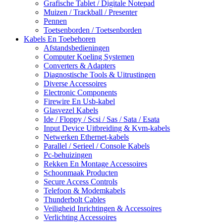
Grafische Tablet / Digitale Notepad
Muizen / Trackball / Presenter
Pennen
Toetsenborden / Toetsenborden
Kabels En Toebehoren
Afstandsbedieningen
Computer Koeling Systemen
Converters & Adapters
Diagnostische Tools & Uitrustingen
Diverse Accessoires
Electronic Components
Firewire En Usb-kabel
Glasvezel Kabels
Ide / Floppy / Scsi / Sas / Sata / Esata
Input Device Uitbreiding & Kvm-kabels
Netwerken Ethernet-kabels
Parallel / Serieel / Console Kabels
Pc-behuizingen
Rekken En Montage Accessoires
Schoonmaak Producten
Secure Access Controls
Telefoon & Modemkabels
Thunderbolt Cables
Veiligheid Inrichtingen & Accessoires
Verlichting Accessoires