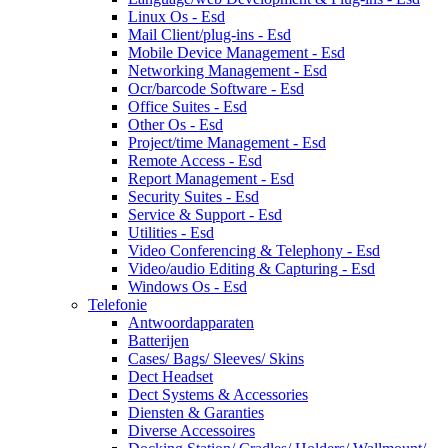
Linux Os - Esd
Mail Client/plug-ins - Esd
Mobile Device Management - Esd
Networking Management - Esd
Ocr/barcode Software - Esd
Office Suites - Esd
Other Os - Esd
Project/time Management - Esd
Remote Access - Esd
Report Management - Esd
Security Suites - Esd
Service & Support - Esd
Utilities - Esd
Video Conferencing & Telephony - Esd
Video/audio Editing & Capturing - Esd
Windows Os - Esd
Telefonie
Antwoordapparaten
Batterijen
Cases/ Bags/ Sleeves/ Skins
Dect Headset
Dect Systems & Accessories
Diensten & Garanties
Diverse Accessoires