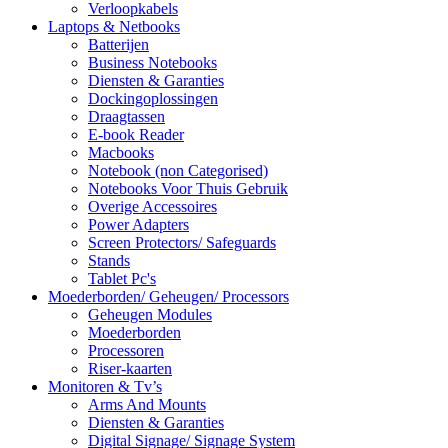
Verloopkabels
Laptops & Netbooks
Batterijen
Business Notebooks
Diensten & Garanties
Dockingoplossingen
Draagtassen
E-book Reader
Macbooks
Notebook (non Categorised)
Notebooks Voor Thuis Gebruik
Overige Accessoires
Power Adapters
Screen Protectors/ Safeguards
Stands
Tablet Pc's
Moederborden/ Geheugen/ Processors
Geheugen Modules
Moederborden
Processoren
Riser-kaarten
Monitoren & Tv’s
Arms And Mounts
Diensten & Garanties
Digital Signage/ Signage System