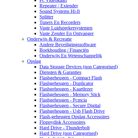
Pc Videokaart
Repeater / Extender
Sound Systems Hi-fi
Splitter
Tuners En Recorders
Vaste Luidsprekersystemen
Vaste Zender En Ontvanger
Onderwijs & Recreatie
Andere Beveiligingssoftware
Boekhouding / Financiën
Onderwijs En Wetenschappelijk
Opslag
Data Storage Devices (non Categorised)
Diensten & Garanties
Flashgeheugen - Compact Flash
Flashgeheugen - Duplicator
Flashgeheugen - Kaartlezer
Flashgeheugen - Memory Stick
Flashgeheugen - Pcmcia
Flashgeheugen - Secure Digital
Flashgeheugen - Usb Flash Drive
Flash-geheugen Opslag Accessoires
Floppydisk Accessoires
Hard Drive - Thunderbolt
Hard Drive (non Categorised)