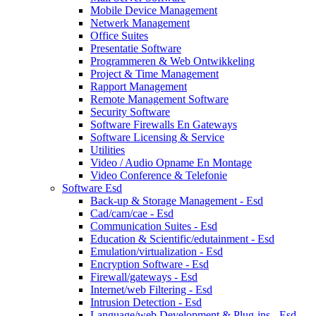
Mobile Device Management
Netwerk Management
Office Suites
Presentatie Software
Programmeren & Web Ontwikkeling
Project & Time Management
Rapport Management
Remote Management Software
Security Software
Software Firewalls En Gateways
Software Licensing & Service
Utilities
Video / Audio Opname En Montage
Video Conference & Telefonie
Software Esd
Back-up & Storage Management - Esd
Cad/cam/cae - Esd
Communication Suites - Esd
Education & Scientific/edutainment - Esd
Emulation/virtualization - Esd
Encryption Software - Esd
Firewall/gateways - Esd
Internet/web Filtering - Esd
Intrusion Detection - Esd
Language/web Development & Plug-ins - Esd