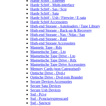
Harde Schijf - Ethernet
Harde Schijf - Multi-interface
Harde Schijf - Sas / Scsi
Harde Schijf - Sata
Harde Schijf - Usb / Firewire / E-sata
Harde Schijf Accessoires
High-end Storage - Autoloaders / Tape Library
High-end Storage - Back-up & Recovery
High-end Storage - Nas / Ndas / San
High-end Storage - Raid
High-end Storage Accessoires
Magnetic Tape - Rdx
Magnetische Tape - Lto
Magnetische Tape Drive - Lto
Magnetische Tape Drive - Rdx
Magnetische Tape Drive Accessoires
Memory Cards (non Categorised)
Optische Drive - Dvd-r
Optische Drive - Dvd-rom Brander
Secure Devices Accessories
Secure Sata Devices
Secure Usb Devices
Ssd - Pci-e
Ssd - Pcmcia/expresscard
Ssd - Sas/scsi