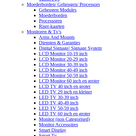
Moederborden/ Geheugen/ Processors
Geheugen Modules
Moederborden
Processoren
Riser-kaarten
Monitoren & Tv’s
Arms And Mounts
Diensten & Garanties
Digital Signage/ Signage System
LCD Monitor 10-19 inch
LCD Monitor 20-29 inch
LCD Monitor 30-39 inch
LCD Monitor 40-49 inch
LCD Monitor 50-59 inch
LCD Monitor 60 inch en groter
LCD TV 40 inch en groter
LED TV 29 inch en kleiner
LED TV 30-39 inch
LED TV 40-49 inch
LED TV 50-59 inch
LED TV 60 inch en groter
Monitor (non Categorised)
Monitor Accessoires
Smart Display
Smart Tv