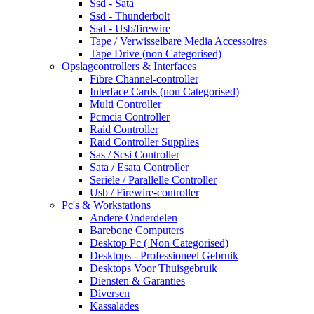
Ssd - Sata
Ssd - Thunderbolt
Ssd - Usb/firewire
Tape / Verwisselbare Media Accessoires
Tape Drive (non Categorised)
Opslagcontrollers & Interfaces
Fibre Channel-controller
Interface Cards (non Categorised)
Multi Controller
Pcmcia Controller
Raid Controller
Raid Controller Supplies
Sas / Scsi Controller
Sata / Esata Controller
Seriële / Parallelle Controller
Usb / Firewire-controller
Pc's & Workstations
Andere Onderdelen
Barebone Computers
Desktop Pc ( Non Categorised)
Desktops - Professioneel Gebruik
Desktops Voor Thuisgebruik
Diensten & Garanties
Diversen
Kassalades