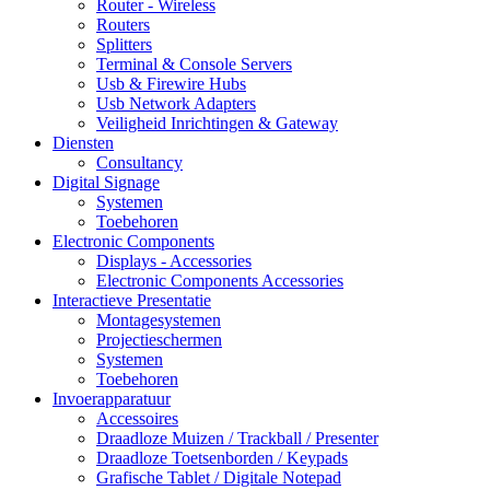
Router - Wireless
Routers
Splitters
Terminal & Console Servers
Usb & Firewire Hubs
Usb Network Adapters
Veiligheid Inrichtingen & Gateway
Diensten
Consultancy
Digital Signage
Systemen
Toebehoren
Electronic Components
Displays - Accessories
Electronic Components Accessories
Interactieve Presentatie
Montagesystemen
Projectieschermen
Systemen
Toebehoren
Invoerapparatuur
Accessoires
Draadloze Muizen / Trackball / Presenter
Draadloze Toetsenborden / Keypads
Grafische Tablet / Digitale Notepad