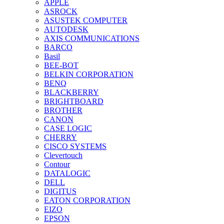
APPLE
ASROCK
ASUSTEK COMPUTER
AUTODESK
AXIS COMMUNICATIONS
BARCO
Basil
BEE-BOT
BELKIN CORPORATION
BENQ
BLACKBERRY
BRIGHTBOARD
BROTHER
CANON
CASE LOGIC
CHERRY
CISCO SYSTEMS
Clevertouch
Contour
DATALOGIC
DELL
DIGITUS
EATON CORPORATION
EIZO
EPSON