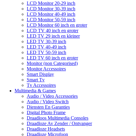
LCD Monitor 20-29 inch
LCD Monitor 30-39 inch
LCD Monitor 40-49 inch
LCD Monitor 50-59 inch
LCD Monitor 60 inch en groter
LCD TV 40 inch en groter
LED TV 29 inch en kleiner
LED TV 30-39 inch
LED TV 40-49 inch
LED TV 50-59 inch
LED TV 60 inch en groter
Monitor (non Categorised)
Monitor Accessoires
Smart Display
Smart Tv
Tv Accessoires
Multimedia & Games
Audio / Video Accessories
Audio / Video Switch
Diensten En Garanties
Digital Photo Frame
Draadloos Multimedia Consoles
Draadloze Av Zender / Ontvanger
Draadloze Headsets
Draadloze Microfoon