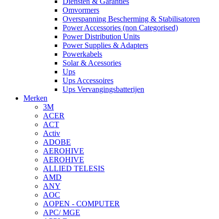
Diensten & Garanties
Omvormers
Overspanning Bescherming & Stabilisatoren
Power Accessories (non Categorised)
Power Distribution Units
Power Supplies & Adapters
Powerkabels
Solar & Acessories
Ups
Ups Accessoires
Ups Vervangingsbatterijen
Merken
3M
ACER
ACT
Activ
ADOBE
AEROHIVE
AEROHIVE
ALLIED TELESIS
AMD
ANY
AOC
AOPEN - COMPUTER
APC/ MGE