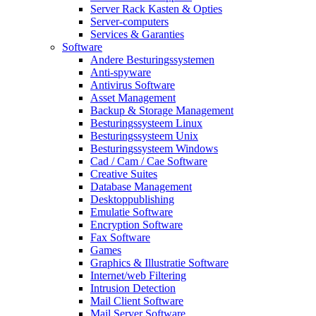
Server Rack Kasten & Opties
Server-computers
Services & Garanties
Software
Andere Besturingssystemen
Anti-spyware
Antivirus Software
Asset Management
Backup & Storage Management
Besturingssysteem Linux
Besturingssysteem Unix
Besturingssysteem Windows
Cad / Cam / Cae Software
Creative Suites
Database Management
Desktoppublishing
Emulatie Software
Encryption Software
Fax Software
Games
Graphics & Illustratie Software
Internet/web Filtering
Intrusion Detection
Mail Client Software
Mail Server Software