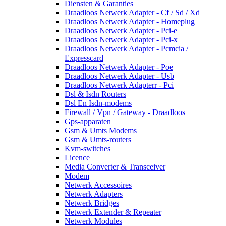
Diensten & Garanties
Draadloos Netwerk Adapter - Cf / Sd / Xd
Draadloos Netwerk Adapter - Homeplug
Draadloos Netwerk Adapter - Pci-e
Draadloos Netwerk Adapter - Pci-x
Draadloos Netwerk Adapter - Pcmcia /
Expresscard
Draadloos Netwerk Adapter - Poe
Draadloos Netwerk Adapter - Usb
Draadloos Netwerk Adapterr - Pci
Dsl & Isdn Routers
Dsl En Isdn-modems
Firewall / Vpn / Gateway - Draadloos
Gps-apparaten
Gsm & Umts Modems
Gsm & Umts-routers
Kvm-switches
Licence
Media Converter & Transceiver
Modem
Netwerk Accessoires
Netwerk Adapters
Netwerk Bridges
Netwerk Extender & Repeater
Netwerk Modules