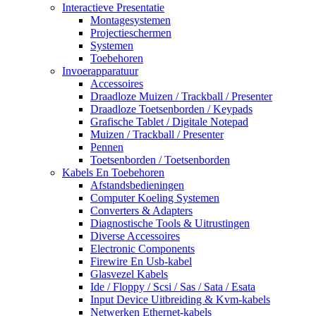
Interactieve Presentatie
Montagesystemen
Projectieschermen
Systemen
Toebehoren
Invoerapparatuur
Accessoires
Draadloze Muizen / Trackball / Presenter
Draadloze Toetsenborden / Keypads
Grafische Tablet / Digitale Notepad
Muizen / Trackball / Presenter
Pennen
Toetsenborden / Toetsenborden
Kabels En Toebehoren
Afstandsbedieningen
Computer Koeling Systemen
Converters & Adapters
Diagnostische Tools & Uitrustingen
Diverse Accessoires
Electronic Components
Firewire En Usb-kabel
Glasvezel Kabels
Ide / Floppy / Scsi / Sas / Sata / Esata
Input Device Uitbreiding & Kvm-kabels
Netwerken Ethernet-kabels