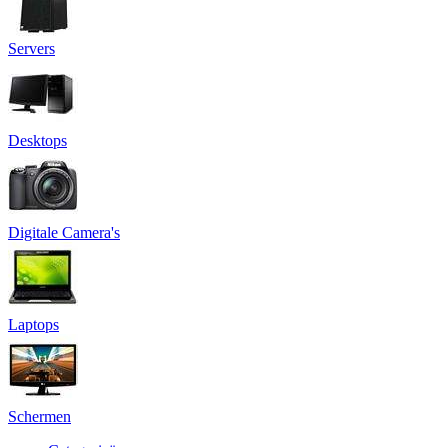
Servers
Desktops
Digitale Camera's
Laptops
Schermen