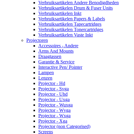
Verbruiksartikelen Andere Benodigdheden
Verbruiksartikelen Drum & Fuser Units
Verbruiksartikelen Inkt
Verbruiksartikelen Papers & Labels
Verbruiksartikelen Tapecartridges
Verbruiksartikelen Tonercartridges
Verbruiksartikelen Vaste Inkt
Projectoren
Accessoires - Andere
Arms And Mounts
Draagtassen
Garantie & Service
Interactive Pen/ Pointer
Lampen
Lenzen
Projector - Hd
Projector - Svga
Projector - Uhd
Projector - Uxga
Projector - Wuxga
Projector - Wvga
Projector - Wxga
Projector - Xga
Projector (non Categorised)
Screens