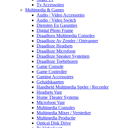
Tv Accessoires
Multimedia & Games
Audio / Video Accessories
Audio / Video Switch
Diensten En Garanties
Digital Photo Frame
Draadloos Multimedia Consoles
Draadloze Av Zender / Ontvanger
Draadloze Headsets
Draadloze Microfoon
Draadloze Speaker Systemen
Draadloze Toebehoren
Game Console
Game Controller
Gaming Accessoires
Geluidskaarten
Handheld Multimedia Speler / Recorder
Headsets Vast
Home Theater Systems
Microfoon Vast
Multimedia Consoles
Multimedia Mixer / Versterker
Multimedia Productie
Optical Disk Drive