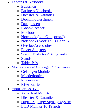
Laptops & Netbooks
Batterijen
Business Notebooks
Diensten & Garanties
Dockingoplossingen
Draagtassen
E-book Reader
Macbooks
Notebook (non Categorised)
Notebooks Voor Thuis Gebruik
Overige Accessoires
Power Adapters
Screen Protectors/ Safeguards
Stands
Tablet Pc's
Moederborden/ Geheugen/ Processors
Geheugen Modules
Moederborden
Processoren
Riser-kaarten
Monitoren & Tv’s
Arms And Mounts
Diensten & Garanties
Digital Signage/ Signage System
LCD Monitor 10-19 inch