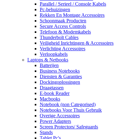
Parallel / Serieel / Console Kabels
Pc-behuizingen
Rekken En Montage Accessoires
Schoonmaak Producten
Secure Access Controls
Telefoon & Modemkabels
Thunderbolt Cables
Veiligheid Inrichtingen & Accessoires
Verlichting Accessoires
Verloopkabels
Laptops & Netbooks
Batterijen
Business Notebooks
Diensten & Garanties
Dockingoplossingen
Draagtassen
E-book Reader
Macbooks
Notebook (non Categorised)
Notebooks Voor Thuis Gebruik
Overige Accessoires
Power Adapters
Screen Protectors/ Safeguards
Stands
Tablet Pc's