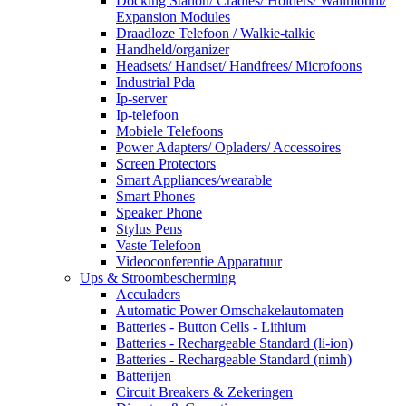
Docking Station/ Cradles/ Holders/ Wallmount/
Expansion Modules
Draadloze Telefoon / Walkie-talkie
Handheld/organizer
Headsets/ Handset/ Handfrees/ Microfoons
Industrial Pda
Ip-server
Ip-telefoon
Mobiele Telefoons
Power Adapters/ Opladers/ Accessoires
Screen Protectors
Smart Appliances/wearable
Smart Phones
Speaker Phone
Stylus Pens
Vaste Telefoon
Videoconferentie Apparatuur
Ups & Stroombescherming
Acculaders
Automatic Power Omschakelautomaten
Batteries - Button Cells - Lithium
Batteries - Rechargeable Standard (li-ion)
Batteries - Rechargeable Standard (nimh)
Batterijen
Circuit Breakers & Zekeringen