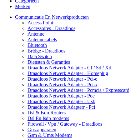
Categorieën
Merken
Communicatie En Netwerkproducten
Access Point
Accessoires - Draadloos
Antenne
Antennekabels
Bluetooth
Bridge - Draadloos
Data Switch
Diensten & Garanties
Draadloos Netwerk Adapter - Cf / Sd / Xd
Draadloos Netwerk Adapter - Homeplug
Draadloos Netwerk Adapter - Pci-e
Draadloos Netwerk Adapter - Pci-x
Draadloos Netwerk Adapter - Pcmcia / Expresscard
Draadloos Netwerk Adapter - Poe
Draadloos Netwerk Adapter - Usb
Draadloos Netwerk Adapterr - Pci
Dsl & Isdn Routers
Dsl En Isdn-modems
Firewall / Vpn / Gateway - Draadloos
Gps-apparaten
Gsm & Umts Modems