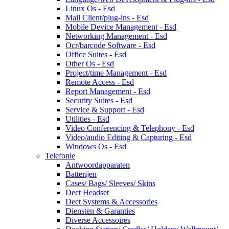
Linux Os - Esd
Mail Client/plug-ins - Esd
Mobile Device Management - Esd
Networking Management - Esd
Ocr/barcode Software - Esd
Office Suites - Esd
Other Os - Esd
Project/time Management - Esd
Remote Access - Esd
Report Management - Esd
Security Suites - Esd
Service & Support - Esd
Utilities - Esd
Video Conferencing & Telephony - Esd
Video/audio Editing & Capturing - Esd
Windows Os - Esd
Telefonie
Antwoordapparaten
Batterijen
Cases/ Bags/ Sleeves/ Skins
Dect Headset
Dect Systems & Accessories
Diensten & Garanties
Diverse Accessoires