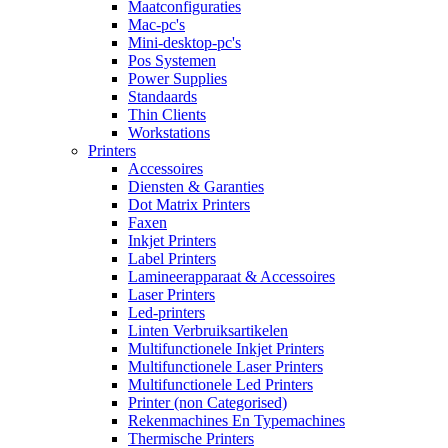
Maatconfiguraties
Mac-pc's
Mini-desktop-pc's
Pos Systemen
Power Supplies
Standaards
Thin Clients
Workstations
Printers
Accessoires
Diensten & Garanties
Dot Matrix Printers
Faxen
Inkjet Printers
Label Printers
Lamineerapparaat & Accessoires
Laser Printers
Led-printers
Linten Verbruiksartikelen
Multifunctionele Inkjet Printers
Multifunctionele Laser Printers
Multifunctionele Led Printers
Printer (non Categorised)
Rekenmachines En Typemachines
Thermische Printers