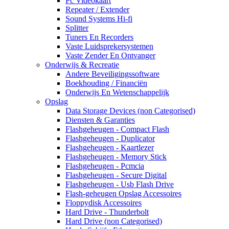
Pc Videokaart
Repeater / Extender
Sound Systems Hi-fi
Splitter
Tuners En Recorders
Vaste Luidsprekersystemen
Vaste Zender En Ontvanger
Onderwijs & Recreatie
Andere Beveiligingssoftware
Boekhouding / Financiën
Onderwijs En Wetenschappelijk
Opslag
Data Storage Devices (non Categorised)
Diensten & Garanties
Flashgeheugen - Compact Flash
Flashgeheugen - Duplicator
Flashgeheugen - Kaartlezer
Flashgeheugen - Memory Stick
Flashgeheugen - Pcmcia
Flashgeheugen - Secure Digital
Flashgeheugen - Usb Flash Drive
Flash-geheugen Opslag Accessoires
Floppydisk Accessoires
Hard Drive - Thunderbolt
Hard Drive (non Categorised)