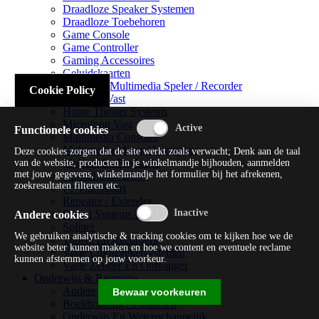
Draadloze Speaker Systemen
Draadloze Toebehoren
Game Console
Game Controller
Gaming Accessoires
Geluidskaarten
Handheld Multimedia Speler / Recorder
Cookie Policy
Headsets Vast
Home Theater Systems
Microfoon Vast
Functionele cookies
Multimedia Consoles
Multimedia Mixer / Versterker
Deze cookies zorgen dat de site werkt zoals verwacht; Denk aan de taal
Multimedia Productie
van de website, producten in je winkelmandje bijhouden, aanmelden
met jouw gegevens, winkelmandje het formulier bij het afrekenen,
Optical Disk Drive
zoekresultaten filteren etc.
Pc Videokaart
Repeater / Extender
Sound Systems Hi-fi
Andere cookies
Splitter
We gebruiken analytische & tracking cookies om te kijken hoe we de
Tuners En Recorders
website beter kunnen maken en hoe we content en eventuele reclame
Vaste Luidsprekersystemen
kunnen afstemmen op jouw voorkeur.
Vaste Zender En Ontvanger
Onderwijs & Recreatie
Andere Beveiligingssoftware
Bewaar voorkeuren
Boekhouding / Financiën
Onderwijs En Wetenschappelijk