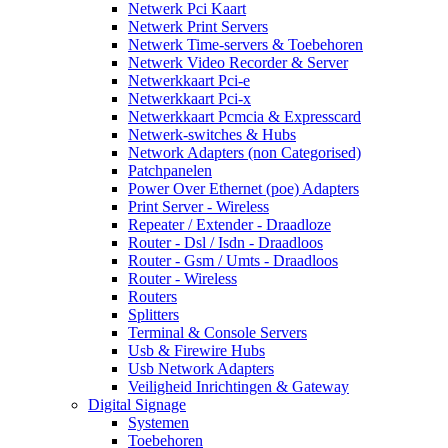
Netwerk Pci Kaart
Netwerk Print Servers
Netwerk Time-servers & Toebehoren
Netwerk Video Recorder & Server
Netwerkkaart Pci-e
Netwerkkaart Pci-x
Netwerkkaart Pcmcia & Expresscard
Netwerk-switches & Hubs
Network Adapters (non Categorised)
Patchpanelen
Power Over Ethernet (poe) Adapters
Print Server - Wireless
Repeater / Extender - Draadloze
Router - Dsl / Isdn - Draadloos
Router - Gsm / Umts - Draadloos
Router - Wireless
Routers
Splitters
Terminal & Console Servers
Usb & Firewire Hubs
Usb Network Adapters
Veiligheid Inrichtingen & Gateway
Digital Signage
Systemen
Toebehoren