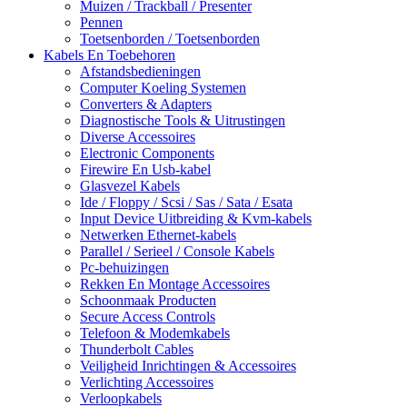
Muizen / Trackball / Presenter
Pennen
Toetsenborden / Toetsenborden
Kabels En Toebehoren
Afstandsbedieningen
Computer Koeling Systemen
Converters & Adapters
Diagnostische Tools & Uitrustingen
Diverse Accessoires
Electronic Components
Firewire En Usb-kabel
Glasvezel Kabels
Ide / Floppy / Scsi / Sas / Sata / Esata
Input Device Uitbreiding & Kvm-kabels
Netwerken Ethernet-kabels
Parallel / Serieel / Console Kabels
Pc-behuizingen
Rekken En Montage Accessoires
Schoonmaak Producten
Secure Access Controls
Telefoon & Modemkabels
Thunderbolt Cables
Veiligheid Inrichtingen & Accessoires
Verlichting Accessoires
Verloopkabels