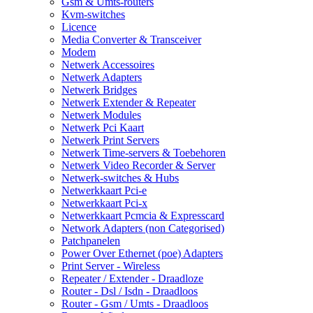
Gsm & Umts-routers
Kvm-switches
Licence
Media Converter & Transceiver
Modem
Netwerk Accessoires
Netwerk Adapters
Netwerk Bridges
Netwerk Extender & Repeater
Netwerk Modules
Netwerk Pci Kaart
Netwerk Print Servers
Netwerk Time-servers & Toebehoren
Netwerk Video Recorder & Server
Netwerk-switches & Hubs
Netwerkkaart Pci-e
Netwerkkaart Pci-x
Netwerkkaart Pcmcia & Expresscard
Network Adapters (non Categorised)
Patchpanelen
Power Over Ethernet (poe) Adapters
Print Server - Wireless
Repeater / Extender - Draadloze
Router - Dsl / Isdn - Draadloos
Router - Gsm / Umts - Draadloos