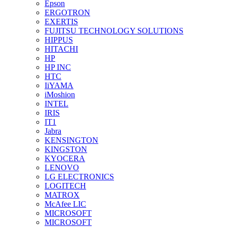
Epson
ERGOTRON
EXERTIS
FUJITSU TECHNOLOGY SOLUTIONS
HIPPUS
HITACHI
HP
HP INC
HTC
IiYAMA
iMoshion
INTEL
IRIS
IT1
Jabra
KENSINGTON
KINGSTON
KYOCERA
LENOVO
LG ELECTRONICS
LOGITECH
MATROX
McAfee LIC
MICROSOFT
MICROSOFT