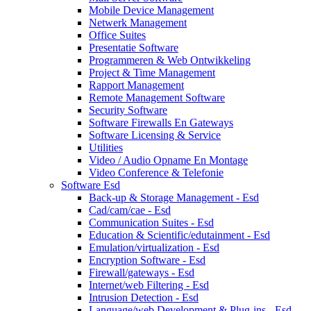
Mobile Device Management
Netwerk Management
Office Suites
Presentatie Software
Programmeren & Web Ontwikkeling
Project & Time Management
Rapport Management
Remote Management Software
Security Software
Software Firewalls En Gateways
Software Licensing & Service
Utilities
Video / Audio Opname En Montage
Video Conference & Telefonie
Software Esd
Back-up & Storage Management - Esd
Cad/cam/cae - Esd
Communication Suites - Esd
Education & Scientific/edutainment - Esd
Emulation/virtualization - Esd
Encryption Software - Esd
Firewall/gateways - Esd
Internet/web Filtering - Esd
Intrusion Detection - Esd
Language/web Development & Plug-ins - Esd