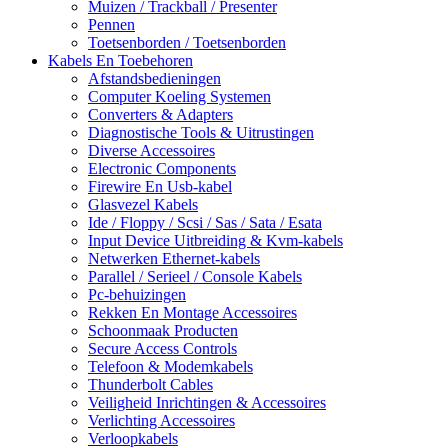
Muizen / Trackball / Presenter
Pennen
Toetsenborden / Toetsenborden
Kabels En Toebehoren
Afstandsbedieningen
Computer Koeling Systemen
Converters & Adapters
Diagnostische Tools & Uitrustingen
Diverse Accessoires
Electronic Components
Firewire En Usb-kabel
Glasvezel Kabels
Ide / Floppy / Scsi / Sas / Sata / Esata
Input Device Uitbreiding & Kvm-kabels
Netwerken Ethernet-kabels
Parallel / Serieel / Console Kabels
Pc-behuizingen
Rekken En Montage Accessoires
Schoonmaak Producten
Secure Access Controls
Telefoon & Modemkabels
Thunderbolt Cables
Veiligheid Inrichtingen & Accessoires
Verlichting Accessoires
Verloopkabels