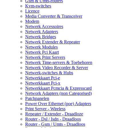
Gsm & Umts-routers
Kvm-switches
Licence
Media Converter & Transceiver
Modem
Netwerk Accessoires
Netwerk Adapters
Netwerk Bridges
Netwerk Extender & Repeater
Netwerk Modules
Netwerk Pci Kaart
Netwerk Print Servers
Netwerk Time-servers & Toebehoren
Netwerk Video Recorder & Server
Netwerk-switches & Hubs
Netwerkkaart Pci-e
Netwerkkaart Pci-x
Netwerkkaart Pcmcia & Expresscard
Network Adapters (non Categorised)
Patchpanelen
Power Over Ethernet (poe) Adapters
Print Server - Wireless
Repeater / Extender - Draadloze
Router - Dsl / Isdn - Draadloos
Router - Gsm / Umts - Draadloos