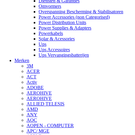
Diensten & Garanties
Omvormers
Overspanning Bescherming & Stabilisatoren
Power Accessories (non Categorised)
Power Distribution Units
Power Supplies & Adapters
Powerkabels
Solar & Acessories
Ups
Ups Accessoires
Ups Vervangingsbatterijen
Merken
3M
ACER
ACT
Activ
ADOBE
AEROHIVE
AEROHIVE
ALLIED TELESIS
AMD
ANY
AOC
AOPEN - COMPUTER
APC/ MGE