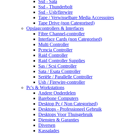
Ssd - Sata
Ssd - Thunderbolt
Ssd - Usb/firewire
Tape / Verwisselbare Media Accessoires
Tape Drive (non Categorised)
Opslagcontrollers & Interfaces
Fibre Channel-controller
Interface Cards (non Categorised)
Multi Controller
Pcmcia Controller
Raid Controller
Raid Controller Supplies
Sas / Scsi Controller
Sata / Esata Controller
Seriële / Parallelle Controller
Usb / Firewire-controller
Pc's & Workstations
Andere Onderdelen
Barebone Computers
Desktop Pc ( Non Categorised)
Desktops - Professioneel Gebruik
Desktops Voor Thuisgebruik
Diensten & Garanties
Diversen
Kassalades