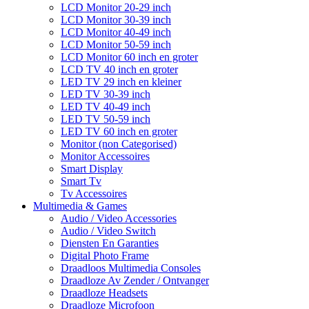
LCD Monitor 20-29 inch
LCD Monitor 30-39 inch
LCD Monitor 40-49 inch
LCD Monitor 50-59 inch
LCD Monitor 60 inch en groter
LCD TV 40 inch en groter
LED TV 29 inch en kleiner
LED TV 30-39 inch
LED TV 40-49 inch
LED TV 50-59 inch
LED TV 60 inch en groter
Monitor (non Categorised)
Monitor Accessoires
Smart Display
Smart Tv
Tv Accessoires
Multimedia & Games
Audio / Video Accessories
Audio / Video Switch
Diensten En Garanties
Digital Photo Frame
Draadloos Multimedia Consoles
Draadloze Av Zender / Ontvanger
Draadloze Headsets
Draadloze Microfoon