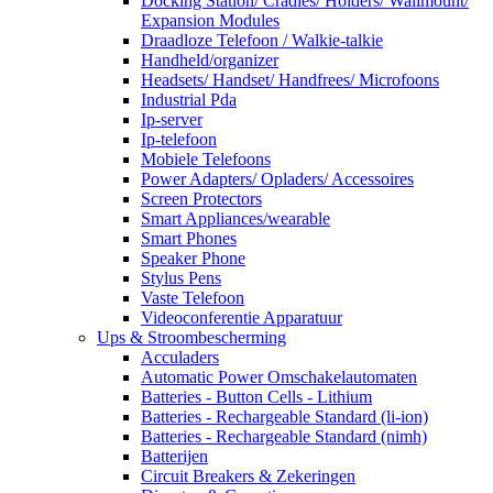
Docking Station/ Cradles/ Holders/ Wallmount/
Expansion Modules
Draadloze Telefoon / Walkie-talkie
Handheld/organizer
Headsets/ Handset/ Handfrees/ Microfoons
Industrial Pda
Ip-server
Ip-telefoon
Mobiele Telefoons
Power Adapters/ Opladers/ Accessoires
Screen Protectors
Smart Appliances/wearable
Smart Phones
Speaker Phone
Stylus Pens
Vaste Telefoon
Videoconferentie Apparatuur
Ups & Stroombescherming
Acculaders
Automatic Power Omschakelautomaten
Batteries - Button Cells - Lithium
Batteries - Rechargeable Standard (li-ion)
Batteries - Rechargeable Standard (nimh)
Batterijen
Circuit Breakers & Zekeringen