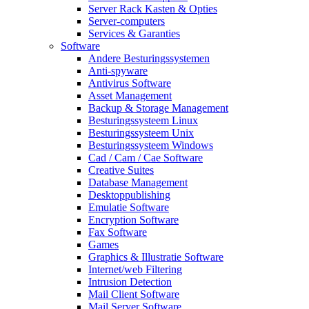
Server Rack Kasten & Opties
Server-computers
Services & Garanties
Software
Andere Besturingssystemen
Anti-spyware
Antivirus Software
Asset Management
Backup & Storage Management
Besturingssysteem Linux
Besturingssysteem Unix
Besturingssysteem Windows
Cad / Cam / Cae Software
Creative Suites
Database Management
Desktoppublishing
Emulatie Software
Encryption Software
Fax Software
Games
Graphics & Illustratie Software
Internet/web Filtering
Intrusion Detection
Mail Client Software
Mail Server Software