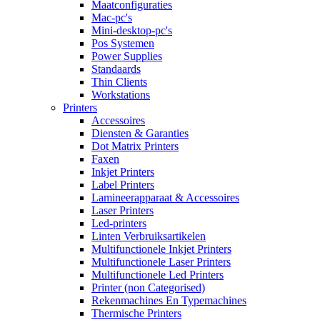
Maatconfiguraties
Mac-pc's
Mini-desktop-pc's
Pos Systemen
Power Supplies
Standaards
Thin Clients
Workstations
Printers
Accessoires
Diensten & Garanties
Dot Matrix Printers
Faxen
Inkjet Printers
Label Printers
Lamineerapparaat & Accessoires
Laser Printers
Led-printers
Linten Verbruiksartikelen
Multifunctionele Inkjet Printers
Multifunctionele Laser Printers
Multifunctionele Led Printers
Printer (non Categorised)
Rekenmachines En Typemachines
Thermische Printers