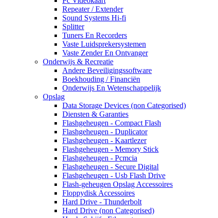
Pc Videokaart
Repeater / Extender
Sound Systems Hi-fi
Splitter
Tuners En Recorders
Vaste Luidsprekersystemen
Vaste Zender En Ontvanger
Onderwijs & Recreatie
Andere Beveiligingssoftware
Boekhouding / Financiën
Onderwijs En Wetenschappelijk
Opslag
Data Storage Devices (non Categorised)
Diensten & Garanties
Flashgeheugen - Compact Flash
Flashgeheugen - Duplicator
Flashgeheugen - Kaartlezer
Flashgeheugen - Memory Stick
Flashgeheugen - Pcmcia
Flashgeheugen - Secure Digital
Flashgeheugen - Usb Flash Drive
Flash-geheugen Opslag Accessoires
Floppydisk Accessoires
Hard Drive - Thunderbolt
Hard Drive (non Categorised)