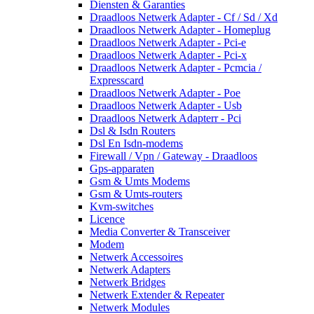
Diensten & Garanties
Draadloos Netwerk Adapter - Cf / Sd / Xd
Draadloos Netwerk Adapter - Homeplug
Draadloos Netwerk Adapter - Pci-e
Draadloos Netwerk Adapter - Pci-x
Draadloos Netwerk Adapter - Pcmcia /
Expresscard
Draadloos Netwerk Adapter - Poe
Draadloos Netwerk Adapter - Usb
Draadloos Netwerk Adapterr - Pci
Dsl & Isdn Routers
Dsl En Isdn-modems
Firewall / Vpn / Gateway - Draadloos
Gps-apparaten
Gsm & Umts Modems
Gsm & Umts-routers
Kvm-switches
Licence
Media Converter & Transceiver
Modem
Netwerk Accessoires
Netwerk Adapters
Netwerk Bridges
Netwerk Extender & Repeater
Netwerk Modules