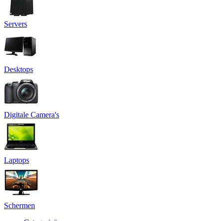
Servers
Desktops
Digitale Camera's
Laptops
Schermen