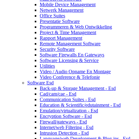
Mobile Device Management
Netwerk Management
Office Suites
Presentatie Software
Programmeren & Web Ontwikkeling
Project & Time Management
Rapport Management
Remote Management Software
Security Software
Software Firewalls En Gateways
Software Licensing & Service
Utilities
Video / Audio Opname En Montage
Video Conference & Telefonie
Software Esd
Back-up & Storage Management - Esd
Cad/cam/cae - Esd
Communication Suites - Esd
Education & Scientific/edutainment - Esd
Emulation/virtualization - Esd
Encryption Software - Esd
Firewall/gateways - Esd
Internet/web Filtering - Esd
Intrusion Detection - Esd
Language/web Development & Plug-ins - Esd