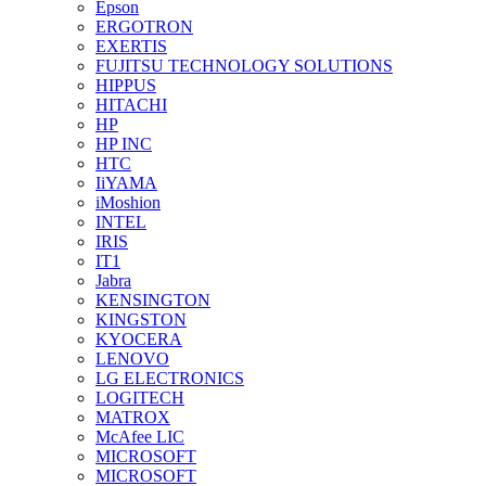
Epson
ERGOTRON
EXERTIS
FUJITSU TECHNOLOGY SOLUTIONS
HIPPUS
HITACHI
HP
HP INC
HTC
IiYAMA
iMoshion
INTEL
IRIS
IT1
Jabra
KENSINGTON
KINGSTON
KYOCERA
LENOVO
LG ELECTRONICS
LOGITECH
MATROX
McAfee LIC
MICROSOFT
MICROSOFT