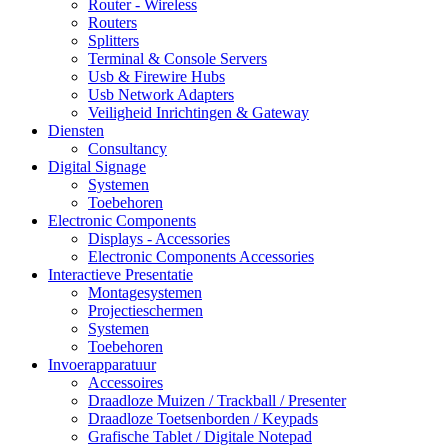
Router - Wireless
Routers
Splitters
Terminal & Console Servers
Usb & Firewire Hubs
Usb Network Adapters
Veiligheid Inrichtingen & Gateway
Diensten
Consultancy
Digital Signage
Systemen
Toebehoren
Electronic Components
Displays - Accessories
Electronic Components Accessories
Interactieve Presentatie
Montagesystemen
Projectieschermen
Systemen
Toebehoren
Invoerapparatuur
Accessoires
Draadloze Muizen / Trackball / Presenter
Draadloze Toetsenborden / Keypads
Grafische Tablet / Digitale Notepad