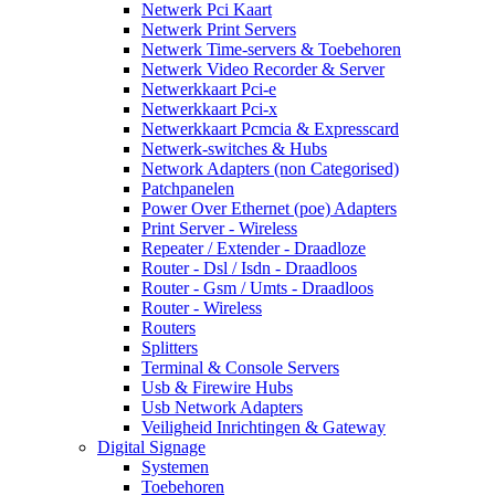
Netwerk Pci Kaart
Netwerk Print Servers
Netwerk Time-servers & Toebehoren
Netwerk Video Recorder & Server
Netwerkkaart Pci-e
Netwerkkaart Pci-x
Netwerkkaart Pcmcia & Expresscard
Netwerk-switches & Hubs
Network Adapters (non Categorised)
Patchpanelen
Power Over Ethernet (poe) Adapters
Print Server - Wireless
Repeater / Extender - Draadloze
Router - Dsl / Isdn - Draadloos
Router - Gsm / Umts - Draadloos
Router - Wireless
Routers
Splitters
Terminal & Console Servers
Usb & Firewire Hubs
Usb Network Adapters
Veiligheid Inrichtingen & Gateway
Digital Signage
Systemen
Toebehoren