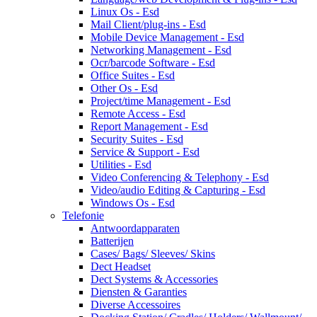
Linux Os - Esd
Mail Client/plug-ins - Esd
Mobile Device Management - Esd
Networking Management - Esd
Ocr/barcode Software - Esd
Office Suites - Esd
Other Os - Esd
Project/time Management - Esd
Remote Access - Esd
Report Management - Esd
Security Suites - Esd
Service & Support - Esd
Utilities - Esd
Video Conferencing & Telephony - Esd
Video/audio Editing & Capturing - Esd
Windows Os - Esd
Telefonie
Antwoordapparaten
Batterijen
Cases/ Bags/ Sleeves/ Skins
Dect Headset
Dect Systems & Accessories
Diensten & Garanties
Diverse Accessoires