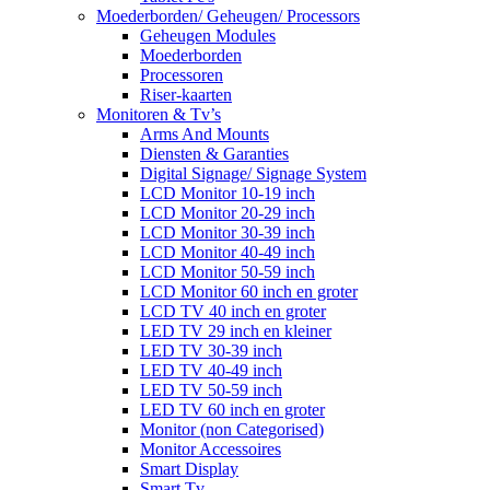
Moederborden/ Geheugen/ Processors
Geheugen Modules
Moederborden
Processoren
Riser-kaarten
Monitoren & Tv’s
Arms And Mounts
Diensten & Garanties
Digital Signage/ Signage System
LCD Monitor 10-19 inch
LCD Monitor 20-29 inch
LCD Monitor 30-39 inch
LCD Monitor 40-49 inch
LCD Monitor 50-59 inch
LCD Monitor 60 inch en groter
LCD TV 40 inch en groter
LED TV 29 inch en kleiner
LED TV 30-39 inch
LED TV 40-49 inch
LED TV 50-59 inch
LED TV 60 inch en groter
Monitor (non Categorised)
Monitor Accessoires
Smart Display
Smart Tv