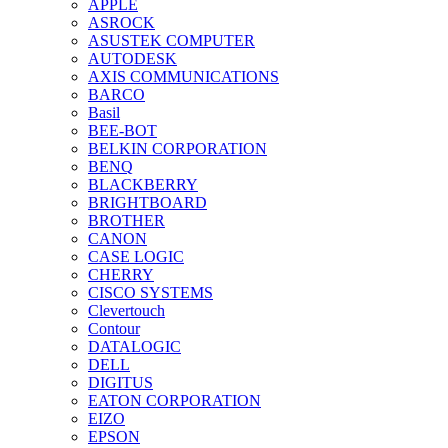
APPLE
ASROCK
ASUSTEK COMPUTER
AUTODESK
AXIS COMMUNICATIONS
BARCO
Basil
BEE-BOT
BELKIN CORPORATION
BENQ
BLACKBERRY
BRIGHTBOARD
BROTHER
CANON
CASE LOGIC
CHERRY
CISCO SYSTEMS
Clevertouch
Contour
DATALOGIC
DELL
DIGITUS
EATON CORPORATION
EIZO
EPSON