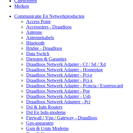
Categorieën
Merken
Communicatie En Netwerkproducten
Access Point
Accessoires - Draadloos
Antenne
Antennekabels
Bluetooth
Bridge - Draadloos
Data Switch
Diensten & Garanties
Draadloos Netwerk Adapter - Cf / Sd / Xd
Draadloos Netwerk Adapter - Homeplug
Draadloos Netwerk Adapter - Pci-e
Draadloos Netwerk Adapter - Pci-x
Draadloos Netwerk Adapter - Pcmcia / Expresscard
Draadloos Netwerk Adapter - Poe
Draadloos Netwerk Adapter - Usb
Draadloos Netwerk Adapterr - Pci
Dsl & Isdn Routers
Dsl En Isdn-modems
Firewall / Vpn / Gateway - Draadloos
Gps-apparaten
Gsm & Umts Modems