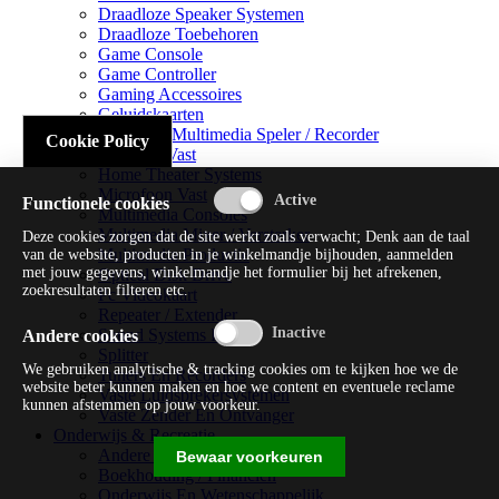
Draadloze Speaker Systemen
Draadloze Toebehoren
Game Console
Game Controller
Gaming Accessoires
Geluidskaarten
Handheld Multimedia Speler / Recorder
Cookie Policy
Headsets Vast
Home Theater Systems
Microfoon Vast
Functionele cookies
Multimedia Consoles
Multimedia Mixer / Versterker
Deze cookies zorgen dat de site werkt zoals verwacht; Denk aan de taal
Multimedia Productie
van de website, producten in je winkelmandje bijhouden, aanmelden
met jouw gegevens, winkelmandje het formulier bij het afrekenen,
Optical Disk Drive
zoekresultaten filteren etc.
Pc Videokaart
Repeater / Extender
Sound Systems Hi-fi
Andere cookies
Splitter
We gebruiken analytische & tracking cookies om te kijken hoe we de
Tuners En Recorders
website beter kunnen maken en hoe we content en eventuele reclame
Vaste Luidsprekersystemen
kunnen afstemmen op jouw voorkeur.
Vaste Zender En Ontvanger
Onderwijs & Recreatie
Andere Beveiligingssoftware
Bewaar voorkeuren
Boekhouding / Financiën
Onderwijs En Wetenschappelijk