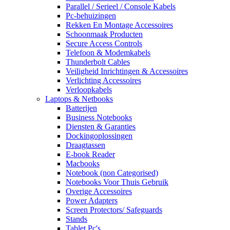
Parallel / Serieel / Console Kabels
Pc-behuizingen
Rekken En Montage Accessoires
Schoonmaak Producten
Secure Access Controls
Telefoon & Modemkabels
Thunderbolt Cables
Veiligheid Inrichtingen & Accessoires
Verlichting Accessoires
Verloopkabels
Laptops & Netbooks
Batterijen
Business Notebooks
Diensten & Garanties
Dockingoplossingen
Draagtassen
E-book Reader
Macbooks
Notebook (non Categorised)
Notebooks Voor Thuis Gebruik
Overige Accessoires
Power Adapters
Screen Protectors/ Safeguards
Stands
Tablet Pc's