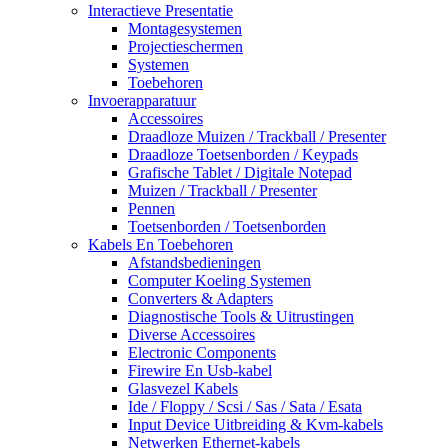
Interactieve Presentatie
Montagesystemen
Projectieschermen
Systemen
Toebehoren
Invoerapparatuur
Accessoires
Draadloze Muizen / Trackball / Presenter
Draadloze Toetsenborden / Keypads
Grafische Tablet / Digitale Notepad
Muizen / Trackball / Presenter
Pennen
Toetsenborden / Toetsenborden
Kabels En Toebehoren
Afstandsbedieningen
Computer Koeling Systemen
Converters & Adapters
Diagnostische Tools & Uitrustingen
Diverse Accessoires
Electronic Components
Firewire En Usb-kabel
Glasvezel Kabels
Ide / Floppy / Scsi / Sas / Sata / Esata
Input Device Uitbreiding & Kvm-kabels
Netwerken Ethernet-kabels