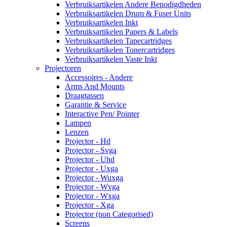
Verbruiksartikelen Andere Benodigdheden
Verbruiksartikelen Drum & Fuser Units
Verbruiksartikelen Inkt
Verbruiksartikelen Papers & Labels
Verbruiksartikelen Tapecartridges
Verbruiksartikelen Tonercartridges
Verbruiksartikelen Vaste Inkt
Projectoren
Accessoires - Andere
Arms And Mounts
Draagtassen
Garantie & Service
Interactive Pen/ Pointer
Lampen
Lenzen
Projector - Hd
Projector - Svga
Projector - Uhd
Projector - Uxga
Projector - Wuxga
Projector - Wvga
Projector - Wxga
Projector - Xga
Projector (non Categorised)
Screens