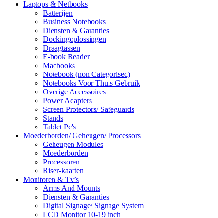
Laptops & Netbooks
Batterijen
Business Notebooks
Diensten & Garanties
Dockingoplossingen
Draagtassen
E-book Reader
Macbooks
Notebook (non Categorised)
Notebooks Voor Thuis Gebruik
Overige Accessoires
Power Adapters
Screen Protectors/ Safeguards
Stands
Tablet Pc's
Moederborden/ Geheugen/ Processors
Geheugen Modules
Moederborden
Processoren
Riser-kaarten
Monitoren & Tv’s
Arms And Mounts
Diensten & Garanties
Digital Signage/ Signage System
LCD Monitor 10-19 inch