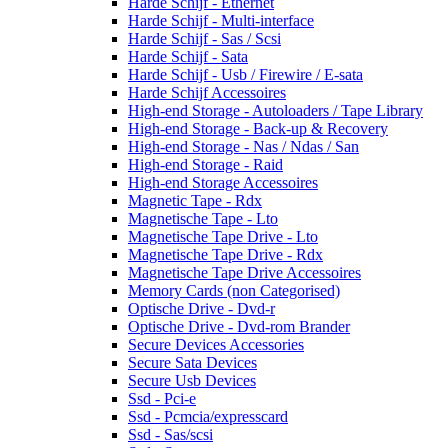
Harde Schijf - Ethernet
Harde Schijf - Multi-interface
Harde Schijf - Sas / Scsi
Harde Schijf - Sata
Harde Schijf - Usb / Firewire / E-sata
Harde Schijf Accessoires
High-end Storage - Autoloaders / Tape Library
High-end Storage - Back-up & Recovery
High-end Storage - Nas / Ndas / San
High-end Storage - Raid
High-end Storage Accessoires
Magnetic Tape - Rdx
Magnetische Tape - Lto
Magnetische Tape Drive - Lto
Magnetische Tape Drive - Rdx
Magnetische Tape Drive Accessoires
Memory Cards (non Categorised)
Optische Drive - Dvd-r
Optische Drive - Dvd-rom Brander
Secure Devices Accessories
Secure Sata Devices
Secure Usb Devices
Ssd - Pci-e
Ssd - Pcmcia/expresscard
Ssd - Sas/scsi