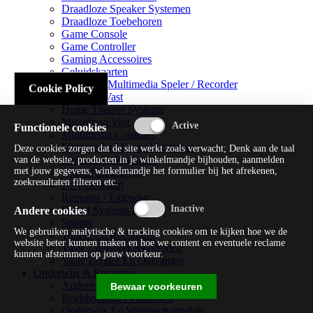
Draadloze Speaker Systemen
Draadloze Toebehoren
Game Console
Game Controller
Gaming Accessoires
Geluidskaarten
Handheld Multimedia Speler / Recorder
Cookie Policy
Headsets Vast
Home Theater Systems
Microfoon Vast
Functionele cookies
Multimedia Consoles
Multimedia Mixer / Versterker
Deze cookies zorgen dat de site werkt zoals verwacht; Denk aan de taal
Multimedia Productie
van de website, producten in je winkelmandje bijhouden, aanmelden
met jouw gegevens, winkelmandje het formulier bij het afrekenen,
Optical Disk Drive
zoekresultaten filteren etc.
Pc Videokaart
Repeater / Extender
Sound Systems Hi-fi
Andere cookies
Splitter
We gebruiken analytische & tracking cookies om te kijken hoe we de
Tuners En Recorders
website beter kunnen maken en hoe we content en eventuele reclame
Vaste Luidsprekersystemen
kunnen afstemmen op jouw voorkeur.
Vaste Zender En Ontvanger
Onderwijs & Recreatie
Andere Beveiligingssoftware
Bewaar voorkeuren
Boekhouding / Financiën
Onderwijs En Wetenschappelijk