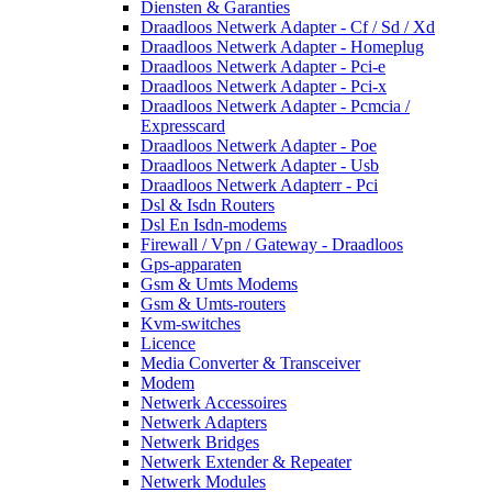
Diensten & Garanties
Draadloos Netwerk Adapter - Cf / Sd / Xd
Draadloos Netwerk Adapter - Homeplug
Draadloos Netwerk Adapter - Pci-e
Draadloos Netwerk Adapter - Pci-x
Draadloos Netwerk Adapter - Pcmcia /
Expresscard
Draadloos Netwerk Adapter - Poe
Draadloos Netwerk Adapter - Usb
Draadloos Netwerk Adapterr - Pci
Dsl & Isdn Routers
Dsl En Isdn-modems
Firewall / Vpn / Gateway - Draadloos
Gps-apparaten
Gsm & Umts Modems
Gsm & Umts-routers
Kvm-switches
Licence
Media Converter & Transceiver
Modem
Netwerk Accessoires
Netwerk Adapters
Netwerk Bridges
Netwerk Extender & Repeater
Netwerk Modules