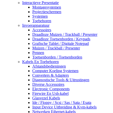
Interactieve Presentatie
Montagesystemen
Projectieschermen
Systemen
Toebehoren
Invoerapparatuur
Accessoires
Draadloze Muizen / Trackball / Presenter
Draadloze Toetsenborden / Keypads
Grafische Tablet / Digitale Notepad
Muizen / Trackball / Presenter
Pennen
Toetsenborden / Toetsenborden
Kabels En Toebehoren
Afstandsbedieningen
Computer Koeling Systemen
Converters & Adapters
Diagnostische Tools & Uitrustingen
Diverse Accessoires
Electronic Components
Firewire En Usb-kabel
Glasvezel Kabels
Ide / Floppy / Scsi / Sas / Sata / Esata
Input Device Uitbreiding & Kvm-kabels
Netwerken Ethernet-kabels