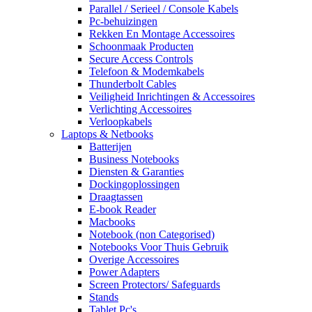
Parallel / Serieel / Console Kabels
Pc-behuizingen
Rekken En Montage Accessoires
Schoonmaak Producten
Secure Access Controls
Telefoon & Modemkabels
Thunderbolt Cables
Veiligheid Inrichtingen & Accessoires
Verlichting Accessoires
Verloopkabels
Laptops & Netbooks
Batterijen
Business Notebooks
Diensten & Garanties
Dockingoplossingen
Draagtassen
E-book Reader
Macbooks
Notebook (non Categorised)
Notebooks Voor Thuis Gebruik
Overige Accessoires
Power Adapters
Screen Protectors/ Safeguards
Stands
Tablet Pc's