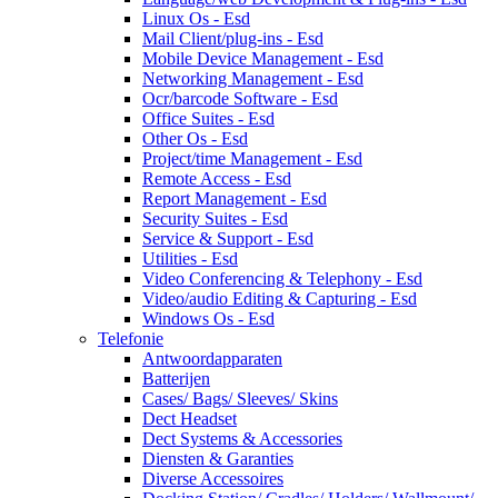
Linux Os - Esd
Mail Client/plug-ins - Esd
Mobile Device Management - Esd
Networking Management - Esd
Ocr/barcode Software - Esd
Office Suites - Esd
Other Os - Esd
Project/time Management - Esd
Remote Access - Esd
Report Management - Esd
Security Suites - Esd
Service & Support - Esd
Utilities - Esd
Video Conferencing & Telephony - Esd
Video/audio Editing & Capturing - Esd
Windows Os - Esd
Telefonie
Antwoordapparaten
Batterijen
Cases/ Bags/ Sleeves/ Skins
Dect Headset
Dect Systems & Accessories
Diensten & Garanties
Diverse Accessoires