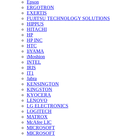
Epson
ERGOTRON
EXERTIS
FUJITSU TECHNOLOGY SOLUTIONS
HIPPUS
HITACHI
HP
HP INC
HTC
IiYAMA
iMoshion
INTEL
IRIS
IT1
Jabra
KENSINGTON
KINGSTON
KYOCERA
LENOVO
LG ELECTRONICS
LOGITECH
MATROX
McAfee LIC
MICROSOFT
MICROSOFT