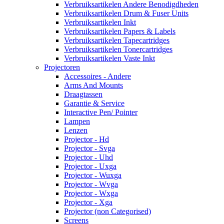
Verbruiksartikelen Andere Benodigdheden
Verbruiksartikelen Drum & Fuser Units
Verbruiksartikelen Inkt
Verbruiksartikelen Papers & Labels
Verbruiksartikelen Tapecartridges
Verbruiksartikelen Tonercartridges
Verbruiksartikelen Vaste Inkt
Projectoren
Accessoires - Andere
Arms And Mounts
Draagtassen
Garantie & Service
Interactive Pen/ Pointer
Lampen
Lenzen
Projector - Hd
Projector - Svga
Projector - Uhd
Projector - Uxga
Projector - Wuxga
Projector - Wvga
Projector - Wxga
Projector - Xga
Projector (non Categorised)
Screens