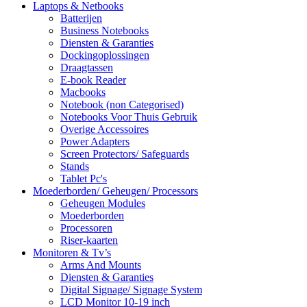
Laptops & Netbooks
Batterijen
Business Notebooks
Diensten & Garanties
Dockingoplossingen
Draagtassen
E-book Reader
Macbooks
Notebook (non Categorised)
Notebooks Voor Thuis Gebruik
Overige Accessoires
Power Adapters
Screen Protectors/ Safeguards
Stands
Tablet Pc's
Moederborden/ Geheugen/ Processors
Geheugen Modules
Moederborden
Processoren
Riser-kaarten
Monitoren & Tv’s
Arms And Mounts
Diensten & Garanties
Digital Signage/ Signage System
LCD Monitor 10-19 inch