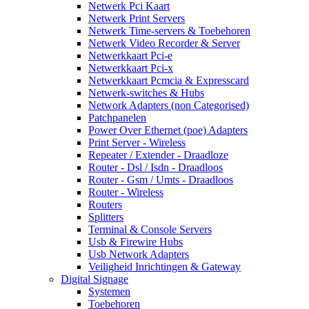
Netwerk Pci Kaart
Netwerk Print Servers
Netwerk Time-servers & Toebehoren
Netwerk Video Recorder & Server
Netwerkkaart Pci-e
Netwerkkaart Pci-x
Netwerkkaart Pcmcia & Expresscard
Netwerk-switches & Hubs
Network Adapters (non Categorised)
Patchpanelen
Power Over Ethernet (poe) Adapters
Print Server - Wireless
Repeater / Extender - Draadloze
Router - Dsl / Isdn - Draadloos
Router - Gsm / Umts - Draadloos
Router - Wireless
Routers
Splitters
Terminal & Console Servers
Usb & Firewire Hubs
Usb Network Adapters
Veiligheid Inrichtingen & Gateway
Digital Signage
Systemen
Toebehoren