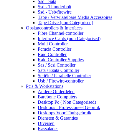
Ssd - Sata
Ssd - Thunderbolt
Ssd - Usb/firewire
Tape / Verwisselbare Media Accessoires
Tape Drive (non Categorised)
Opslagcontrollers & Interfaces
Fibre Channel-controller
Interface Cards (non Categorised)
Multi Controller
Pcmcia Controller
Raid Controller
Raid Controller Supplies
Sas / Scsi Controller
Sata / Esata Controller
Seriële / Parallelle Controller
Usb / Firewire-controller
Pc's & Workstations
Andere Onderdelen
Barebone Computers
Desktop Pc ( Non Categorised)
Desktops - Professioneel Gebruik
Desktops Voor Thuisgebruik
Diensten & Garanties
Diversen
Kassalades