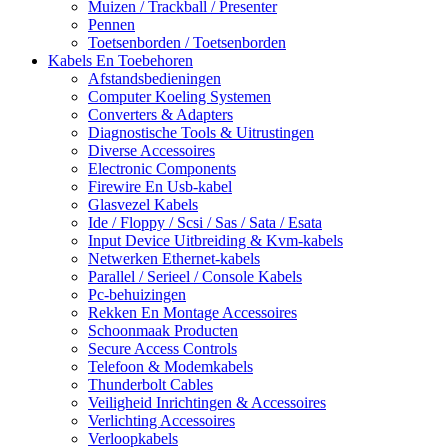
Muizen / Trackball / Presenter
Pennen
Toetsenborden / Toetsenborden
Kabels En Toebehoren
Afstandsbedieningen
Computer Koeling Systemen
Converters & Adapters
Diagnostische Tools & Uitrustingen
Diverse Accessoires
Electronic Components
Firewire En Usb-kabel
Glasvezel Kabels
Ide / Floppy / Scsi / Sas / Sata / Esata
Input Device Uitbreiding & Kvm-kabels
Netwerken Ethernet-kabels
Parallel / Serieel / Console Kabels
Pc-behuizingen
Rekken En Montage Accessoires
Schoonmaak Producten
Secure Access Controls
Telefoon & Modemkabels
Thunderbolt Cables
Veiligheid Inrichtingen & Accessoires
Verlichting Accessoires
Verloopkabels