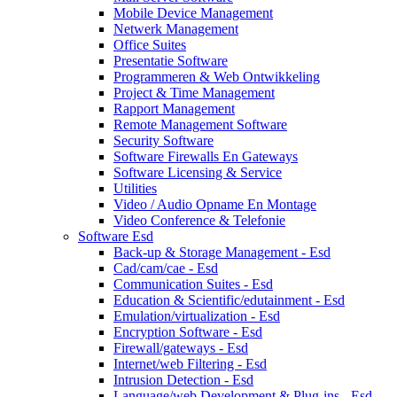
Mobile Device Management
Netwerk Management
Office Suites
Presentatie Software
Programmeren & Web Ontwikkeling
Project & Time Management
Rapport Management
Remote Management Software
Security Software
Software Firewalls En Gateways
Software Licensing & Service
Utilities
Video / Audio Opname En Montage
Video Conference & Telefonie
Software Esd
Back-up & Storage Management - Esd
Cad/cam/cae - Esd
Communication Suites - Esd
Education & Scientific/edutainment - Esd
Emulation/virtualization - Esd
Encryption Software - Esd
Firewall/gateways - Esd
Internet/web Filtering - Esd
Intrusion Detection - Esd
Language/web Development & Plug-ins - Esd