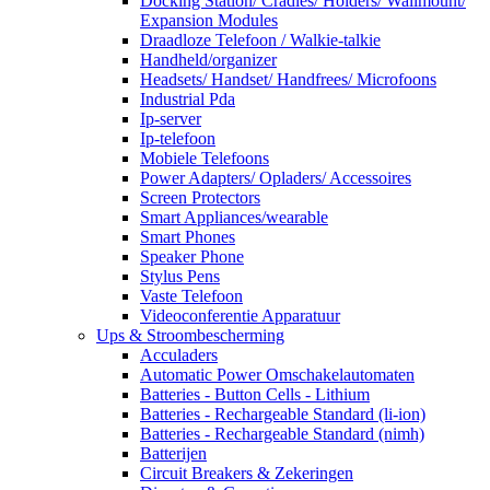
Docking Station/ Cradles/ Holders/ Wallmount/
Expansion Modules
Draadloze Telefoon / Walkie-talkie
Handheld/organizer
Headsets/ Handset/ Handfrees/ Microfoons
Industrial Pda
Ip-server
Ip-telefoon
Mobiele Telefoons
Power Adapters/ Opladers/ Accessoires
Screen Protectors
Smart Appliances/wearable
Smart Phones
Speaker Phone
Stylus Pens
Vaste Telefoon
Videoconferentie Apparatuur
Ups & Stroombescherming
Acculaders
Automatic Power Omschakelautomaten
Batteries - Button Cells - Lithium
Batteries - Rechargeable Standard (li-ion)
Batteries - Rechargeable Standard (nimh)
Batterijen
Circuit Breakers & Zekeringen