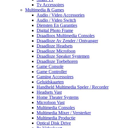
Tv Accessoires
Multimedia & Games
Audio / Video Accessories
Audio / Video Switch
Diensten En Garanties
Digital Photo Frame
Draadloos Multimedia Consoles
Draadloze Av Zender / Ontvanger
Draadloze Headsets
Draadloze Microfoon
Draadloze Speaker Systemen
Draadloze Toebehoren
Game Console
Game Controller
Gaming Accessoires
Geluidskaarten
Handheld Multimedia Speler / Recorder
Headsets Vast
Home Theater Systems
Microfoon Vast
Multimedia Consoles
Multimedia Mixer / Versterker
Multimedia Productie
Optical Disk Drive