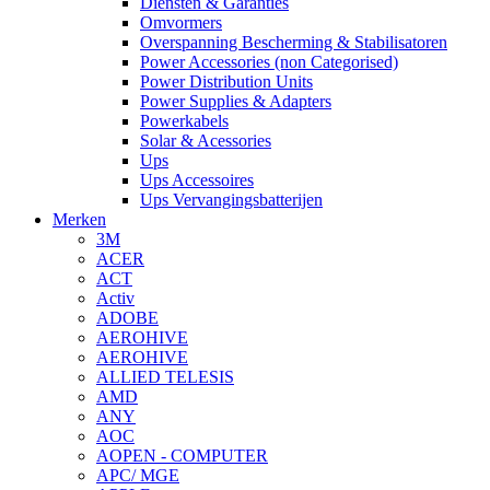
Diensten & Garanties
Omvormers
Overspanning Bescherming & Stabilisatoren
Power Accessories (non Categorised)
Power Distribution Units
Power Supplies & Adapters
Powerkabels
Solar & Acessories
Ups
Ups Accessoires
Ups Vervangingsbatterijen
Merken
3M
ACER
ACT
Activ
ADOBE
AEROHIVE
AEROHIVE
ALLIED TELESIS
AMD
ANY
AOC
AOPEN - COMPUTER
APC/ MGE