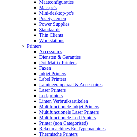
Maatconfiguraties
Mac-pc's
Mini-desktop-pc's
Pos Systemen
Power Supplies
Standaards
Thin Clients
Workstations
Printers
Accessoires
Diensten & Garanties
Dot Matrix Printers
Faxen
Inkjet Printers
Label Printers
Lamineerapparaat & Accessoires
Laser Printers
Led-printers
Linten Verbruiksartikelen
Multifunctionele Inkjet Printers
Multifunctionele Laser Printers
Multifunctionele Led Printers
Printer (non Categorised)
Rekenmachines En Typemachines
Thermische Printers