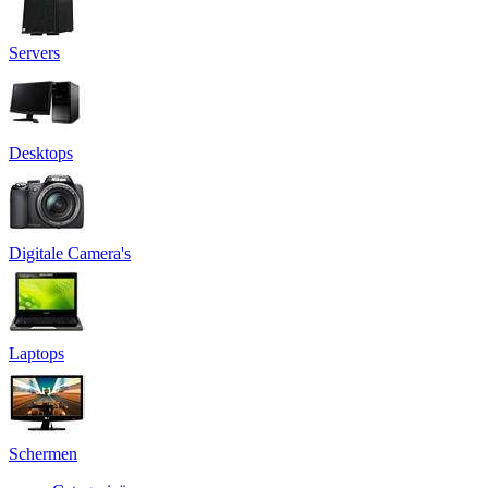
Servers
Desktops
Digitale Camera's
Laptops
Schermen