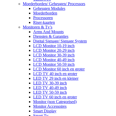
Moederborden/ Geheugen/ Processors
Geheugen Modules
Moederborden
Processoren
Riser-kaarten
Monitoren & Tv’s
Arms And Mounts
Diensten & Garanties
Digital Signage/ Signage System
LCD Monitor 10-19 inch
LCD Monitor 20-29 inch
LCD Monitor 30-39 inch
LCD Monitor 40-49 inch
LCD Monitor 50-59 inch
LCD Monitor 60 inch en groter
LCD TV 40 inch en groter
LED TV 29 inch en kleiner
LED TV 30-39 inch
LED TV 40-49 inch
LED TV 50-59 inch
LED TV 60 inch en groter
Monitor (non Categorised)
Monitor Accessoires
Smart Display
Smart Tv