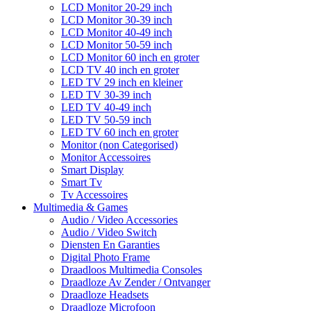
LCD Monitor 20-29 inch
LCD Monitor 30-39 inch
LCD Monitor 40-49 inch
LCD Monitor 50-59 inch
LCD Monitor 60 inch en groter
LCD TV 40 inch en groter
LED TV 29 inch en kleiner
LED TV 30-39 inch
LED TV 40-49 inch
LED TV 50-59 inch
LED TV 60 inch en groter
Monitor (non Categorised)
Monitor Accessoires
Smart Display
Smart Tv
Tv Accessoires
Multimedia & Games
Audio / Video Accessories
Audio / Video Switch
Diensten En Garanties
Digital Photo Frame
Draadloos Multimedia Consoles
Draadloze Av Zender / Ontvanger
Draadloze Headsets
Draadloze Microfoon