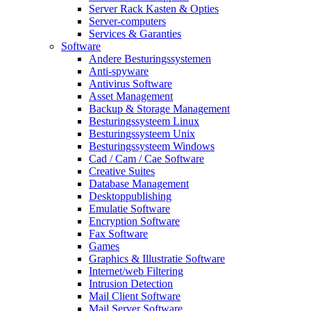
Server Rack Kasten & Opties
Server-computers
Services & Garanties
Software
Andere Besturingssystemen
Anti-spyware
Antivirus Software
Asset Management
Backup & Storage Management
Besturingssysteem Linux
Besturingssysteem Unix
Besturingssysteem Windows
Cad / Cam / Cae Software
Creative Suites
Database Management
Desktoppublishing
Emulatie Software
Encryption Software
Fax Software
Games
Graphics & Illustratie Software
Internet/web Filtering
Intrusion Detection
Mail Client Software
Mail Server Software