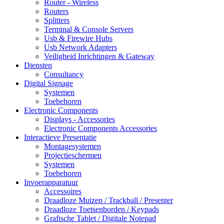
Router - Wireless
Routers
Splitters
Terminal & Console Servers
Usb & Firewire Hubs
Usb Network Adapters
Veiligheid Inrichtingen & Gateway
Diensten
Consultancy
Digital Signage
Systemen
Toebehoren
Electronic Components
Displays - Accessories
Electronic Components Accessories
Interactieve Presentatie
Montagesystemen
Projectieschermen
Systemen
Toebehoren
Invoerapparatuur
Accessoires
Draadloze Muizen / Trackball / Presenter
Draadloze Toetsenborden / Keypads
Grafische Tablet / Digitale Notepad