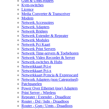
Gsm & Umts-routers
Kvm-switches
Licence
Media Converter & Transceiver
Modem
Netwerk Accessoires
Netwerk Adapters
Netwerk Bridges
Netwerk Extender & Repeater
Netwerk Modules
Netwerk Pci Kaart
Netwerk Print Servers
Netwerk Time-servers & Toebehoren
Netwerk Video Recorder & Server
Netwerk-switches & Hubs
Netwerkkaart Pci-e
Netwerkkaart Pci-x
Netwerkkaart Pcmcia & Expresscard
Network Adapters (non Categorised)
Patchpanelen
Power Over Ethernet (poe) Adapters
Print Server - Wireless
Repeater / Extender - Draadloze
Router - Dsl / Isdn - Draadloos
Router - Gsm / Umts - Draadloos