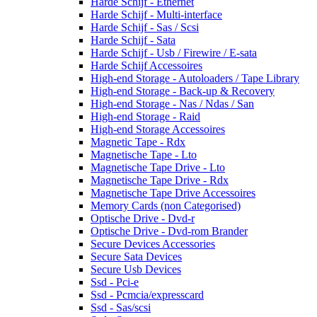
Harde Schijf - Ethernet
Harde Schijf - Multi-interface
Harde Schijf - Sas / Scsi
Harde Schijf - Sata
Harde Schijf - Usb / Firewire / E-sata
Harde Schijf Accessoires
High-end Storage - Autoloaders / Tape Library
High-end Storage - Back-up & Recovery
High-end Storage - Nas / Ndas / San
High-end Storage - Raid
High-end Storage Accessoires
Magnetic Tape - Rdx
Magnetische Tape - Lto
Magnetische Tape Drive - Lto
Magnetische Tape Drive - Rdx
Magnetische Tape Drive Accessoires
Memory Cards (non Categorised)
Optische Drive - Dvd-r
Optische Drive - Dvd-rom Brander
Secure Devices Accessories
Secure Sata Devices
Secure Usb Devices
Ssd - Pci-e
Ssd - Pcmcia/expresscard
Ssd - Sas/scsi