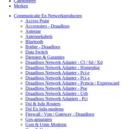
Categorieën
Merken
Communicatie En Netwerkproducten
Access Point
Accessoires - Draadloos
Antenne
Antennekabels
Bluetooth
Bridge - Draadloos
Data Switch
Diensten & Garanties
Draadloos Netwerk Adapter - Cf / Sd / Xd
Draadloos Netwerk Adapter - Homeplug
Draadloos Netwerk Adapter - Pci-e
Draadloos Netwerk Adapter - Pci-x
Draadloos Netwerk Adapter - Pcmcia / Expresscard
Draadloos Netwerk Adapter - Poe
Draadloos Netwerk Adapter - Usb
Draadloos Netwerk Adapterr - Pci
Dsl & Isdn Routers
Dsl En Isdn-modems
Firewall / Vpn / Gateway - Draadloos
Gps-apparaten
Gsm & Umts Modems