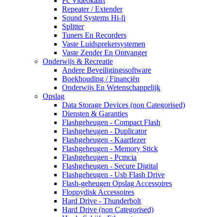
Pc Videokaart
Repeater / Extender
Sound Systems Hi-fi
Splitter
Tuners En Recorders
Vaste Luidsprekersystemen
Vaste Zender En Ontvanger
Onderwijs & Recreatie
Andere Beveiligingssoftware
Boekhouding / Financiën
Onderwijs En Wetenschappelijk
Opslag
Data Storage Devices (non Categorised)
Diensten & Garanties
Flashgeheugen - Compact Flash
Flashgeheugen - Duplicator
Flashgeheugen - Kaartlezer
Flashgeheugen - Memory Stick
Flashgeheugen - Pcmcia
Flashgeheugen - Secure Digital
Flashgeheugen - Usb Flash Drive
Flash-geheugen Opslag Accessoires
Floppydisk Accessoires
Hard Drive - Thunderbolt
Hard Drive (non Categorised)