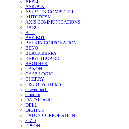
APPLE
ASROCK
ASUSTEK COMPUTER
AUTODESK
AXIS COMMUNICATIONS
BARCO
Basil
BEE-BOT
BELKIN CORPORATION
BENQ
BLACKBERRY
BRIGHTBOARD
BROTHER
CANON
CASE LOGIC
CHERRY
CISCO SYSTEMS
Clevertouch
Contour
DATALOGIC
DELL
DIGITUS
EATON CORPORATION
EIZO
EPSON