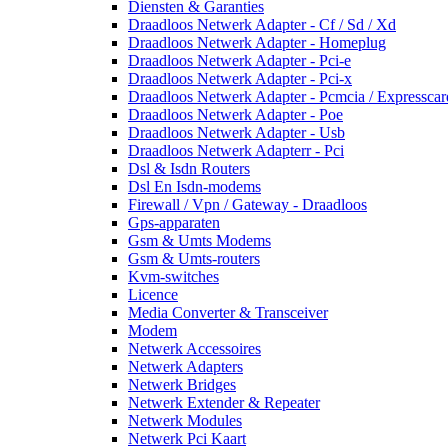
Diensten & Garanties
Draadloos Netwerk Adapter - Cf / Sd / Xd
Draadloos Netwerk Adapter - Homeplug
Draadloos Netwerk Adapter - Pci-e
Draadloos Netwerk Adapter - Pci-x
Draadloos Netwerk Adapter - Pcmcia / Expresscar
Draadloos Netwerk Adapter - Poe
Draadloos Netwerk Adapter - Usb
Draadloos Netwerk Adapterr - Pci
Dsl & Isdn Routers
Dsl En Isdn-modems
Firewall / Vpn / Gateway - Draadloos
Gps-apparaten
Gsm & Umts Modems
Gsm & Umts-routers
Kvm-switches
Licence
Media Converter & Transceiver
Modem
Netwerk Accessoires
Netwerk Adapters
Netwerk Bridges
Netwerk Extender & Repeater
Netwerk Modules
Netwerk Pci Kaart