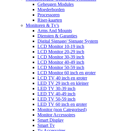
Geheugen Modules
Moederborden
Processoren
Riser-kaarten
Monitoren & Tv’s
Arms And Mounts
Diensten & Garanties
Digital Signage/ Signage System
LCD Monitor 10-19 inch
LCD Monitor 20-29 inch
LCD Monitor 30-39 inch
LCD Monitor 40-49 inch
LCD Monitor 50-59 inch
LCD Monitor 60 inch en groter
LCD TV 40 inch en groter
LED TV 29 inch en kleiner
LED TV 30-39 inch
LED TV 40-49 inch
LED TV 50-59 inch
LED TV 60 inch en groter
Monitor (non Categorised)
Monitor Accessoires
Smart Display
Smart Tv
Tv Accessoires