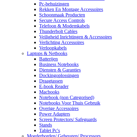
Pc-behuizingen
Rekken En Montage Accessoires
Schoonmaak Producten
Secure Access Controls
Telefoon & Modemkabels
Thunderbolt Cables
Veiligheid Inrichtingen & Accessoires
Verlichting Accessoires
Verloopkabels
Laptops & Netbooks
Batterijen
Business Notebooks
Diensten & Garanties
Dockingoplossingen
Draagtassen
E-book Reader
Macbooks
Notebook (non Categorised)
Notebooks Voor Thuis Gebruik
Overige Accessoires
Power Adapters
Screen Protectors/ Safeguards
Stands
Tablet Pc's
Moederborden/ Geheugen/ Processors