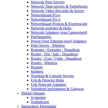
Netwerk Print Servers
Netwerk Time-servers & Toebehoren
Netwerk Video Recorder & Server
Netwerkkaart Pci-e
Netwerkkaart Pci-x
Netwerkkaart Pcmcia & Expresscard
Netwerk-switches & Hubs
Network Adapters (non Categorised)
Patchpanelen
Power Over Ethernet (poe) Adapters
Print Server - Wireless
Repeater / Extender - Draadloze
Router - Dsl / Isdn - Draadloos
Router - Gsm / Umts - Draadloos
Router - Wireless
Routers
Splitters
Terminal & Console Servers
Usb & Firewire Hubs
Usb Network Adapters
Veiligheid Inrichtingen & Gateway
Digital Signage
Systemen
Toebehoren
Interactieve Presentatie