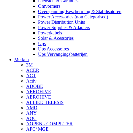
Diensten & Garanties
Omvormers
Overspanning Bescherming & Stabilisatoren
Power Accessories (non Categorised)
Power Distribution Units
Power Supplies & Adapters
Powerkabels
Solar & Acessories
Ups
Ups Accessoires
Ups Vervangingsbatterijen
Merken
3M
ACER
ACT
Activ
ADOBE
AEROHIVE
AEROHIVE
ALLIED TELESIS
AMD
ANY
AOC
AOPEN - COMPUTER
APC/ MGE