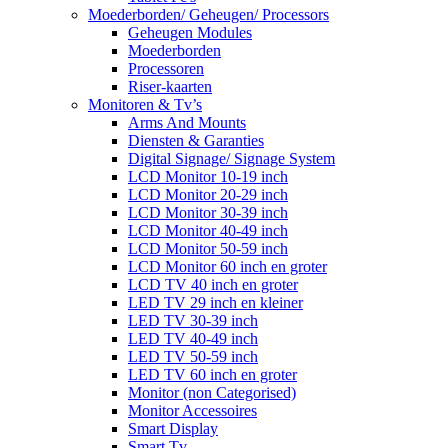
Moederborden/ Geheugen/ Processors
Geheugen Modules
Moederborden
Processoren
Riser-kaarten
Monitoren & Tv’s
Arms And Mounts
Diensten & Garanties
Digital Signage/ Signage System
LCD Monitor 10-19 inch
LCD Monitor 20-29 inch
LCD Monitor 30-39 inch
LCD Monitor 40-49 inch
LCD Monitor 50-59 inch
LCD Monitor 60 inch en groter
LCD TV 40 inch en groter
LED TV 29 inch en kleiner
LED TV 30-39 inch
LED TV 40-49 inch
LED TV 50-59 inch
LED TV 60 inch en groter
Monitor (non Categorised)
Monitor Accessoires
Smart Display
Smart Tv