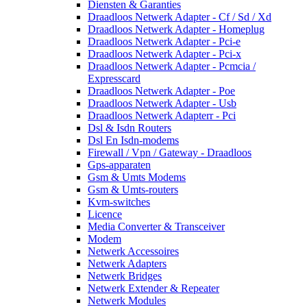
Diensten & Garanties
Draadloos Netwerk Adapter - Cf / Sd / Xd
Draadloos Netwerk Adapter - Homeplug
Draadloos Netwerk Adapter - Pci-e
Draadloos Netwerk Adapter - Pci-x
Draadloos Netwerk Adapter - Pcmcia /
Expresscard
Draadloos Netwerk Adapter - Poe
Draadloos Netwerk Adapter - Usb
Draadloos Netwerk Adapterr - Pci
Dsl & Isdn Routers
Dsl En Isdn-modems
Firewall / Vpn / Gateway - Draadloos
Gps-apparaten
Gsm & Umts Modems
Gsm & Umts-routers
Kvm-switches
Licence
Media Converter & Transceiver
Modem
Netwerk Accessoires
Netwerk Adapters
Netwerk Bridges
Netwerk Extender & Repeater
Netwerk Modules