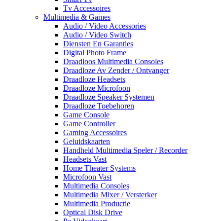
Tv Accessoires
Multimedia & Games
Audio / Video Accessories
Audio / Video Switch
Diensten En Garanties
Digital Photo Frame
Draadloos Multimedia Consoles
Draadloze Av Zender / Ontvanger
Draadloze Headsets
Draadloze Microfoon
Draadloze Speaker Systemen
Draadloze Toebehoren
Game Console
Game Controller
Gaming Accessoires
Geluidskaarten
Handheld Multimedia Speler / Recorder
Headsets Vast
Home Theater Systems
Microfoon Vast
Multimedia Consoles
Multimedia Mixer / Versterker
Multimedia Productie
Optical Disk Drive