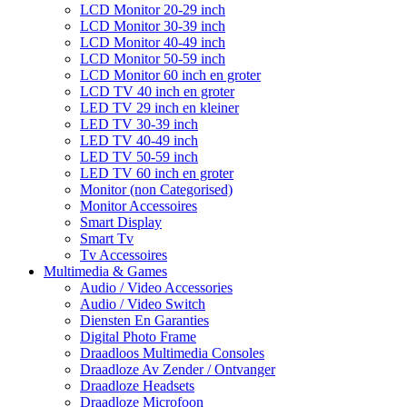
LCD Monitor 20-29 inch
LCD Monitor 30-39 inch
LCD Monitor 40-49 inch
LCD Monitor 50-59 inch
LCD Monitor 60 inch en groter
LCD TV 40 inch en groter
LED TV 29 inch en kleiner
LED TV 30-39 inch
LED TV 40-49 inch
LED TV 50-59 inch
LED TV 60 inch en groter
Monitor (non Categorised)
Monitor Accessoires
Smart Display
Smart Tv
Tv Accessoires
Multimedia & Games
Audio / Video Accessories
Audio / Video Switch
Diensten En Garanties
Digital Photo Frame
Draadloos Multimedia Consoles
Draadloze Av Zender / Ontvanger
Draadloze Headsets
Draadloze Microfoon