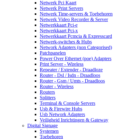
Netwerk Pci Kaart
Netwerk Print Servers
Netwerk Time-servers & Toebehoren
Netwerk Video Recorder & Server
Netwerkkaart Pci-e
Netwerkkaart Pci-x
Netwerkkaart Pcmcia & Expresscard
Netwerk-switches & Hubs
Network Adapters (non Categorised)
Patchpanelen
Power Over Ethernet (poe) Adapters
Print Server - Wireless
Repeater / Extender - Draadloze
Router - Dsl / Isdn - Draadloos
Router - Gsm / Umts - Draadloos
Router - Wireless
Routers
Splitters
Terminal & Console Servers
Usb & Firewire Hubs
Usb Network Adapters
Veiligheid Inrichtingen & Gateway
Digital Signage
Systemen
Toebehoren