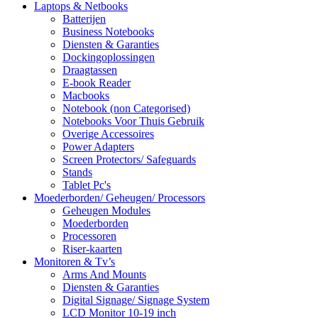
Laptops & Netbooks
Batterijen
Business Notebooks
Diensten & Garanties
Dockingoplossingen
Draagtassen
E-book Reader
Macbooks
Notebook (non Categorised)
Notebooks Voor Thuis Gebruik
Overige Accessoires
Power Adapters
Screen Protectors/ Safeguards
Stands
Tablet Pc's
Moederborden/ Geheugen/ Processors
Geheugen Modules
Moederborden
Processoren
Riser-kaarten
Monitoren & Tv’s
Arms And Mounts
Diensten & Garanties
Digital Signage/ Signage System
LCD Monitor 10-19 inch