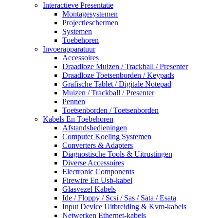
Interactieve Presentatie
Montagesystemen
Projectieschermen
Systemen
Toebehoren
Invoerapparatuur
Accessoires
Draadloze Muizen / Trackball / Presenter
Draadloze Toetsenborden / Keypads
Grafische Tablet / Digitale Notepad
Muizen / Trackball / Presenter
Pennen
Toetsenborden / Toetsenborden
Kabels En Toebehoren
Afstandsbedieningen
Computer Koeling Systemen
Converters & Adapters
Diagnostische Tools & Uitrustingen
Diverse Accessoires
Electronic Components
Firewire En Usb-kabel
Glasvezel Kabels
Ide / Floppy / Scsi / Sas / Sata / Esata
Input Device Uitbreiding & Kvm-kabels
Netwerken Ethernet-kabels