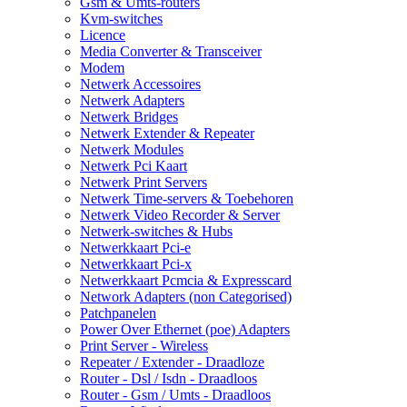
Gsm & Umts-routers
Kvm-switches
Licence
Media Converter & Transceiver
Modem
Netwerk Accessoires
Netwerk Adapters
Netwerk Bridges
Netwerk Extender & Repeater
Netwerk Modules
Netwerk Pci Kaart
Netwerk Print Servers
Netwerk Time-servers & Toebehoren
Netwerk Video Recorder & Server
Netwerk-switches & Hubs
Netwerkkaart Pci-e
Netwerkkaart Pci-x
Netwerkkaart Pcmcia & Expresscard
Network Adapters (non Categorised)
Patchpanelen
Power Over Ethernet (poe) Adapters
Print Server - Wireless
Repeater / Extender - Draadloze
Router - Dsl / Isdn - Draadloos
Router - Gsm / Umts - Draadloos