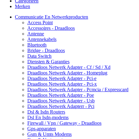
Categorieën
Merken
Communicatie En Netwerkproducten
Access Point
Accessoires - Draadloos
Antenne
Antennekabels
Bluetooth
Bridge - Draadloos
Data Switch
Diensten & Garanties
Draadloos Netwerk Adapter - Cf / Sd / Xd
Draadloos Netwerk Adapter - Homeplug
Draadloos Netwerk Adapter - Pci-e
Draadloos Netwerk Adapter - Pci-x
Draadloos Netwerk Adapter - Pcmcia / Expresscard
Draadloos Netwerk Adapter - Poe
Draadloos Netwerk Adapter - Usb
Draadloos Netwerk Adapterr - Pci
Dsl & Isdn Routers
Dsl En Isdn-modems
Firewall / Vpn / Gateway - Draadloos
Gps-apparaten
Gsm & Umts Modems