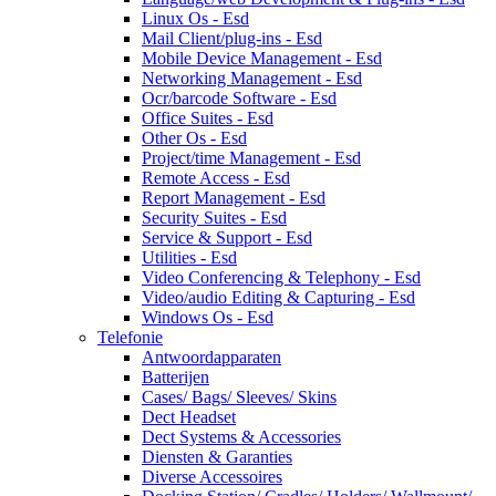
Linux Os - Esd
Mail Client/plug-ins - Esd
Mobile Device Management - Esd
Networking Management - Esd
Ocr/barcode Software - Esd
Office Suites - Esd
Other Os - Esd
Project/time Management - Esd
Remote Access - Esd
Report Management - Esd
Security Suites - Esd
Service & Support - Esd
Utilities - Esd
Video Conferencing & Telephony - Esd
Video/audio Editing & Capturing - Esd
Windows Os - Esd
Telefonie
Antwoordapparaten
Batterijen
Cases/ Bags/ Sleeves/ Skins
Dect Headset
Dect Systems & Accessories
Diensten & Garanties
Diverse Accessoires