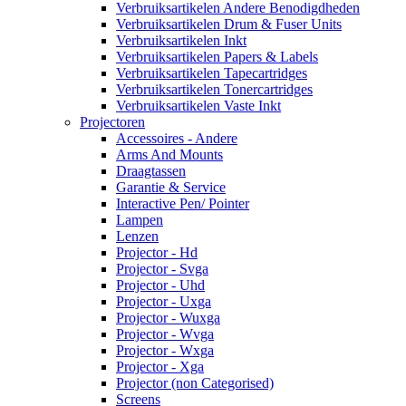
Verbruiksartikelen Andere Benodigdheden
Verbruiksartikelen Drum & Fuser Units
Verbruiksartikelen Inkt
Verbruiksartikelen Papers & Labels
Verbruiksartikelen Tapecartridges
Verbruiksartikelen Tonercartridges
Verbruiksartikelen Vaste Inkt
Projectoren
Accessoires - Andere
Arms And Mounts
Draagtassen
Garantie & Service
Interactive Pen/ Pointer
Lampen
Lenzen
Projector - Hd
Projector - Svga
Projector - Uhd
Projector - Uxga
Projector - Wuxga
Projector - Wvga
Projector - Wxga
Projector - Xga
Projector (non Categorised)
Screens