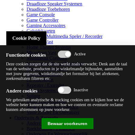
Draadloze Speaker Systemen
Draadloze Toebehoren
Game Console
Game Controller
Gaming Accessoires
Geluidskaarten
Handheld Multimedia Speler / Recorder
Cookie Policy
Headsets Vast
Home Theater Systems
Microfoon Vast
Functionele cookies
Multimedia Consoles
Multimedia Mixer / Versterker
Deze cookies zorgen dat de site werkt zoals verwacht; Denk aan de taal
Multimedia Productie
van de website, producten in je winkelmandje bijhouden, aanmelden
met jouw gegevens, winkelmandje het formulier bij het afrekenen,
Optical Disk Drive
zoekresultaten filteren etc.
Pc Videokaart
Repeater / Extender
Sound Systems Hi-fi
Andere cookies
Splitter
We gebruiken analytische & tracking cookies om te kijken hoe we de
Tuners En Recorders
website beter kunnen maken en hoe we content en eventuele reclame
Vaste Luidsprekersystemen
kunnen afstemmen op jouw voorkeur.
Vaste Zender En Ontvanger
Onderwijs & Recreatie
Andere Beveiligingssoftware
Bewaar voorkeuren
Boekhouding / Financiën
Onderwijs En Wetenschappelijk