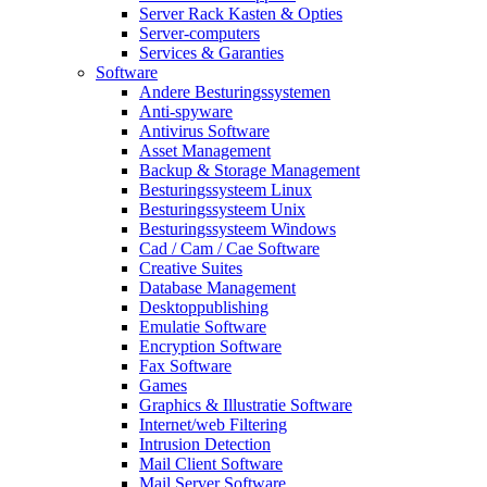
Server Rack Kasten & Opties
Server-computers
Services & Garanties
Software
Andere Besturingssystemen
Anti-spyware
Antivirus Software
Asset Management
Backup & Storage Management
Besturingssysteem Linux
Besturingssysteem Unix
Besturingssysteem Windows
Cad / Cam / Cae Software
Creative Suites
Database Management
Desktoppublishing
Emulatie Software
Encryption Software
Fax Software
Games
Graphics & Illustratie Software
Internet/web Filtering
Intrusion Detection
Mail Client Software
Mail Server Software