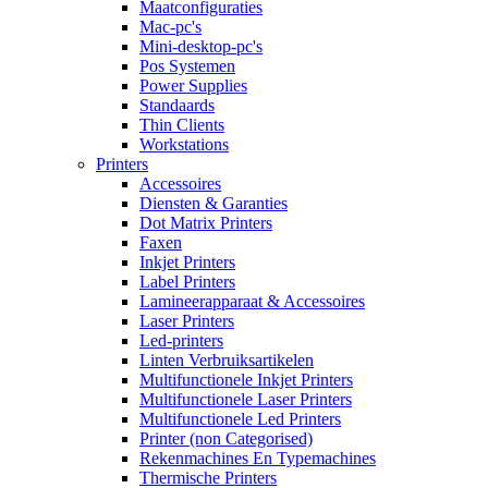
Maatconfiguraties
Mac-pc's
Mini-desktop-pc's
Pos Systemen
Power Supplies
Standaards
Thin Clients
Workstations
Printers
Accessoires
Diensten & Garanties
Dot Matrix Printers
Faxen
Inkjet Printers
Label Printers
Lamineerapparaat & Accessoires
Laser Printers
Led-printers
Linten Verbruiksartikelen
Multifunctionele Inkjet Printers
Multifunctionele Laser Printers
Multifunctionele Led Printers
Printer (non Categorised)
Rekenmachines En Typemachines
Thermische Printers