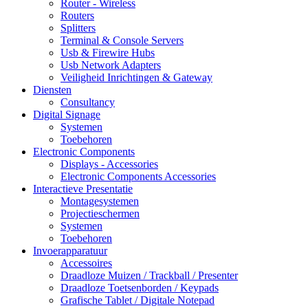
Router - Wireless
Routers
Splitters
Terminal & Console Servers
Usb & Firewire Hubs
Usb Network Adapters
Veiligheid Inrichtingen & Gateway
Diensten
Consultancy
Digital Signage
Systemen
Toebehoren
Electronic Components
Displays - Accessories
Electronic Components Accessories
Interactieve Presentatie
Montagesystemen
Projectieschermen
Systemen
Toebehoren
Invoerapparatuur
Accessoires
Draadloze Muizen / Trackball / Presenter
Draadloze Toetsenborden / Keypads
Grafische Tablet / Digitale Notepad