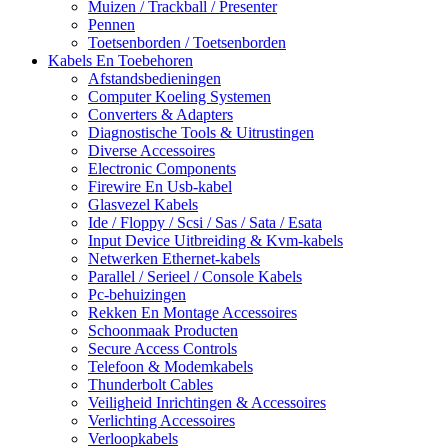
Muizen / Trackball / Presenter
Pennen
Toetsenborden / Toetsenborden
Kabels En Toebehoren
Afstandsbedieningen
Computer Koeling Systemen
Converters & Adapters
Diagnostische Tools & Uitrustingen
Diverse Accessoires
Electronic Components
Firewire En Usb-kabel
Glasvezel Kabels
Ide / Floppy / Scsi / Sas / Sata / Esata
Input Device Uitbreiding & Kvm-kabels
Netwerken Ethernet-kabels
Parallel / Serieel / Console Kabels
Pc-behuizingen
Rekken En Montage Accessoires
Schoonmaak Producten
Secure Access Controls
Telefoon & Modemkabels
Thunderbolt Cables
Veiligheid Inrichtingen & Accessoires
Verlichting Accessoires
Verloopkabels