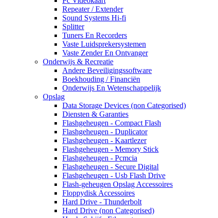
Pc Videokaart
Repeater / Extender
Sound Systems Hi-fi
Splitter
Tuners En Recorders
Vaste Luidsprekersystemen
Vaste Zender En Ontvanger
Onderwijs & Recreatie
Andere Beveiligingssoftware
Boekhouding / Financiën
Onderwijs En Wetenschappelijk
Opslag
Data Storage Devices (non Categorised)
Diensten & Garanties
Flashgeheugen - Compact Flash
Flashgeheugen - Duplicator
Flashgeheugen - Kaartlezer
Flashgeheugen - Memory Stick
Flashgeheugen - Pcmcia
Flashgeheugen - Secure Digital
Flashgeheugen - Usb Flash Drive
Flash-geheugen Opslag Accessoires
Floppydisk Accessoires
Hard Drive - Thunderbolt
Hard Drive (non Categorised)