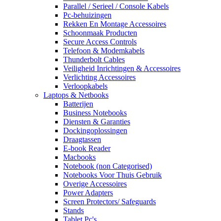
Parallel / Serieel / Console Kabels
Pc-behuizingen
Rekken En Montage Accessoires
Schoonmaak Producten
Secure Access Controls
Telefoon & Modemkabels
Thunderbolt Cables
Veiligheid Inrichtingen & Accessoires
Verlichting Accessoires
Verloopkabels
Laptops & Netbooks
Batterijen
Business Notebooks
Diensten & Garanties
Dockingoplossingen
Draagtassen
E-book Reader
Macbooks
Notebook (non Categorised)
Notebooks Voor Thuis Gebruik
Overige Accessoires
Power Adapters
Screen Protectors/ Safeguards
Stands
Tablet Pc's