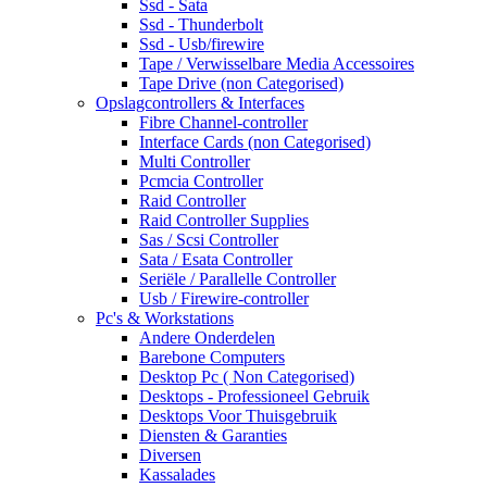
Ssd - Sata
Ssd - Thunderbolt
Ssd - Usb/firewire
Tape / Verwisselbare Media Accessoires
Tape Drive (non Categorised)
Opslagcontrollers & Interfaces
Fibre Channel-controller
Interface Cards (non Categorised)
Multi Controller
Pcmcia Controller
Raid Controller
Raid Controller Supplies
Sas / Scsi Controller
Sata / Esata Controller
Seriële / Parallelle Controller
Usb / Firewire-controller
Pc's & Workstations
Andere Onderdelen
Barebone Computers
Desktop Pc ( Non Categorised)
Desktops - Professioneel Gebruik
Desktops Voor Thuisgebruik
Diensten & Garanties
Diversen
Kassalades