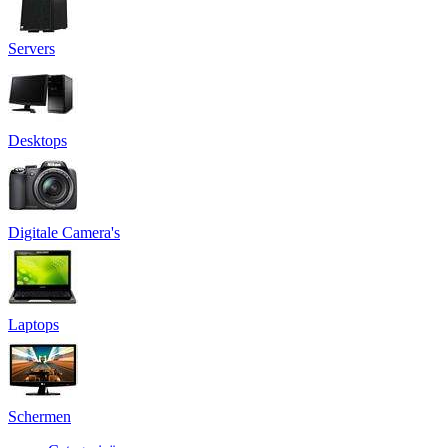
Servers
Desktops
Digitale Camera's
Laptops
Schermen