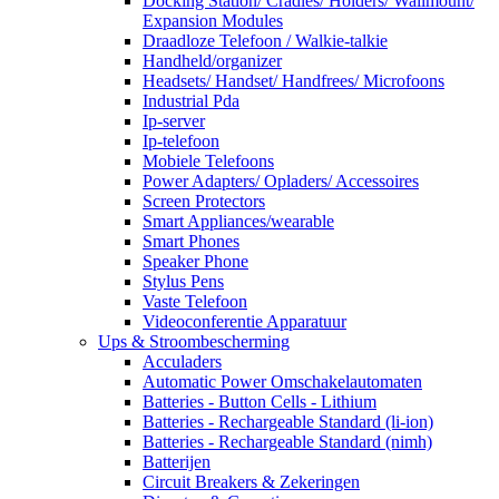
Docking Station/ Cradles/ Holders/ Wallmount/
Expansion Modules
Draadloze Telefoon / Walkie-talkie
Handheld/organizer
Headsets/ Handset/ Handfrees/ Microfoons
Industrial Pda
Ip-server
Ip-telefoon
Mobiele Telefoons
Power Adapters/ Opladers/ Accessoires
Screen Protectors
Smart Appliances/wearable
Smart Phones
Speaker Phone
Stylus Pens
Vaste Telefoon
Videoconferentie Apparatuur
Ups & Stroombescherming
Acculaders
Automatic Power Omschakelautomaten
Batteries - Button Cells - Lithium
Batteries - Rechargeable Standard (li-ion)
Batteries - Rechargeable Standard (nimh)
Batterijen
Circuit Breakers & Zekeringen