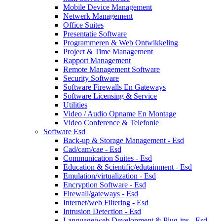
Mobile Device Management
Netwerk Management
Office Suites
Presentatie Software
Programmeren & Web Ontwikkeling
Project & Time Management
Rapport Management
Remote Management Software
Security Software
Software Firewalls En Gateways
Software Licensing & Service
Utilities
Video / Audio Opname En Montage
Video Conference & Telefonie
Software Esd
Back-up & Storage Management - Esd
Cad/cam/cae - Esd
Communication Suites - Esd
Education & Scientific/edutainment - Esd
Emulation/virtualization - Esd
Encryption Software - Esd
Firewall/gateways - Esd
Internet/web Filtering - Esd
Intrusion Detection - Esd
Language/web Development & Plug-ins - Esd