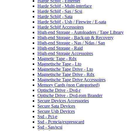
Harde Schijf - Ethernet
Harde Schijf - Multi-interface
Harde Schijf - Sas / Scsi
Harde Schijf - Sata
Harde Schijf - Usb / Firewire / E-sata
Harde Schijf Accessoires
High-end Storage - Autoloaders / Tape Library
High-end Storage - Back-up & Recovery
High-end Storage - Nas / Ndas / San
High-end Storage - Raid
High-end Storage Accessoires
Magnetic Tape - Rdx
Magnetische Tape - Lto
Magnetische Tape Drive - Lto
Magnetische Tape Drive - Rdx
Magnetische Tape Drive Accessoires
Memory Cards (non Categorised)
Optische Drive - Dvd-r
Optische Drive - Dvd-rom Brander
Secure Devices Accessories
Secure Sata Devices
Secure Usb Devices
Ssd - Pci-e
Ssd - Pcmcia/expresscard
Ssd - Sas/scsi