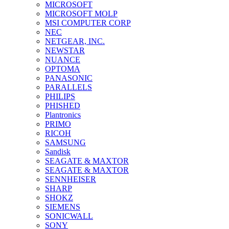
MICROSOFT
MICROSOFT MOLP
MSI COMPUTER CORP
NEC
NETGEAR, INC.
NEWSTAR
NUANCE
OPTOMA
PANASONIC
PARALLELS
PHILIPS
PHISHED
Plantronics
PRIMO
RICOH
SAMSUNG
Sandisk
SEAGATE & MAXTOR
SEAGATE & MAXTOR
SENNHEISER
SHARP
SHOKZ
SIEMENS
SONICWALL
SONY