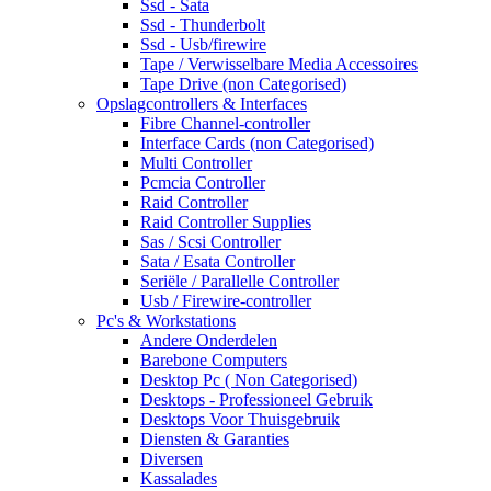
Ssd - Sata
Ssd - Thunderbolt
Ssd - Usb/firewire
Tape / Verwisselbare Media Accessoires
Tape Drive (non Categorised)
Opslagcontrollers & Interfaces
Fibre Channel-controller
Interface Cards (non Categorised)
Multi Controller
Pcmcia Controller
Raid Controller
Raid Controller Supplies
Sas / Scsi Controller
Sata / Esata Controller
Seriële / Parallelle Controller
Usb / Firewire-controller
Pc's & Workstations
Andere Onderdelen
Barebone Computers
Desktop Pc ( Non Categorised)
Desktops - Professioneel Gebruik
Desktops Voor Thuisgebruik
Diensten & Garanties
Diversen
Kassalades