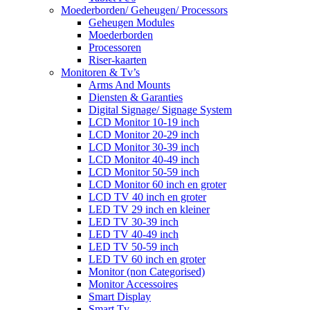
Moederborden/ Geheugen/ Processors
Geheugen Modules
Moederborden
Processoren
Riser-kaarten
Monitoren & Tv’s
Arms And Mounts
Diensten & Garanties
Digital Signage/ Signage System
LCD Monitor 10-19 inch
LCD Monitor 20-29 inch
LCD Monitor 30-39 inch
LCD Monitor 40-49 inch
LCD Monitor 50-59 inch
LCD Monitor 60 inch en groter
LCD TV 40 inch en groter
LED TV 29 inch en kleiner
LED TV 30-39 inch
LED TV 40-49 inch
LED TV 50-59 inch
LED TV 60 inch en groter
Monitor (non Categorised)
Monitor Accessoires
Smart Display
Smart Tv