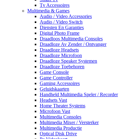
Tv Accessoires
Multimedia & Games
Audio / Video Accessories
Audio / Video Switch
Diensten En Garanties
Digital Photo Frame
Draadloos Multimedia Consoles
Draadloze Av Zender / Ontvanger
Draadloze Headsets
Draadloze Microfoon
Draadloze Speaker Systemen
Draadloze Toebehoren
Game Console
Game Controller
Gaming Accessoires
Geluidskaarten
Handheld Multimedia Speler / Recorder
Headsets Vast
Home Theater Systems
Microfoon Vast
Multimedia Consoles
Multimedia Mixer / Versterker
Multimedia Productie
Optical Disk Drive