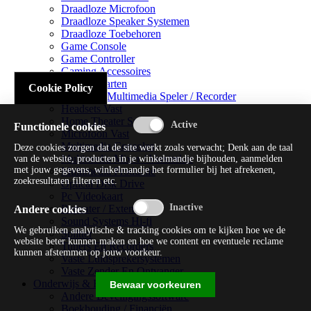
Draadloze Microfoon
Draadloze Speaker Systemen
Draadloze Toebehoren
Game Console
Game Controller
Gaming Accessoires
Geluidskaarten
Cookie Policy
Handheld Multimedia Speler / Recorder
Headsets Vast
Home Theater Systems
Functionele cookies
Microfoon Vast
Multimedia Consoles
Deze cookies zorgen dat de site werkt zoals verwacht; Denk aan de taal
Multimedia Mixer / Versterker
van de website, producten in je winkelmandje bijhouden, aanmelden
met jouw gegevens, winkelmandje het formulier bij het afrekenen,
Multimedia Productie
zoekresultaten filteren etc.
Optical Disk Drive
Pc Videokaart
Repeater / Extender
Andere cookies
Sound Systems Hi-fi
We gebruiken analytische & tracking cookies om te kijken hoe we de
Splitter
website beter kunnen maken en hoe we content en eventuele reclame
Tuners En Recorders
kunnen afstemmen op jouw voorkeur.
Vaste Luidsprekersystemen
Vaste Zender En Ontvanger
Onderwijs & Recreatie
Bewaar voorkeuren
Andere Beveiligingssoftware
Boekhouding / Financiën