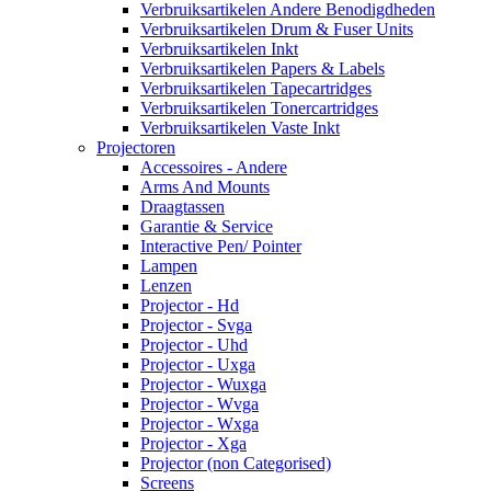
Verbruiksartikelen Andere Benodigdheden
Verbruiksartikelen Drum & Fuser Units
Verbruiksartikelen Inkt
Verbruiksartikelen Papers & Labels
Verbruiksartikelen Tapecartridges
Verbruiksartikelen Tonercartridges
Verbruiksartikelen Vaste Inkt
Projectoren
Accessoires - Andere
Arms And Mounts
Draagtassen
Garantie & Service
Interactive Pen/ Pointer
Lampen
Lenzen
Projector - Hd
Projector - Svga
Projector - Uhd
Projector - Uxga
Projector - Wuxga
Projector - Wvga
Projector - Wxga
Projector - Xga
Projector (non Categorised)
Screens