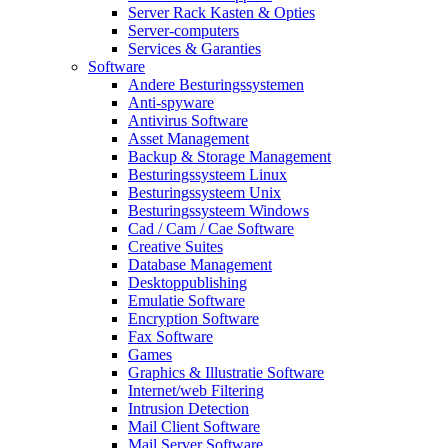
Server Rack Kasten & Opties
Server-computers
Services & Garanties
Software
Andere Besturingssystemen
Anti-spyware
Antivirus Software
Asset Management
Backup & Storage Management
Besturingssysteem Linux
Besturingssysteem Unix
Besturingssysteem Windows
Cad / Cam / Cae Software
Creative Suites
Database Management
Desktoppublishing
Emulatie Software
Encryption Software
Fax Software
Games
Graphics & Illustratie Software
Internet/web Filtering
Intrusion Detection
Mail Client Software
Mail Server Software