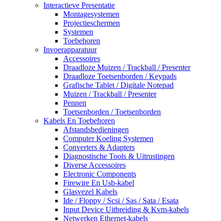
Interactieve Presentatie
Montagesystemen
Projectieschermen
Systemen
Toebehoren
Invoerapparatuur
Accessoires
Draadloze Muizen / Trackball / Presenter
Draadloze Toetsenborden / Keypads
Grafische Tablet / Digitale Notepad
Muizen / Trackball / Presenter
Pennen
Toetsenborden / Toetsenborden
Kabels En Toebehoren
Afstandsbedieningen
Computer Koeling Systemen
Converters & Adapters
Diagnostische Tools & Uitrustingen
Diverse Accessoires
Electronic Components
Firewire En Usb-kabel
Glasvezel Kabels
Ide / Floppy / Scsi / Sas / Sata / Esata
Input Device Uitbreiding & Kvm-kabels
Netwerken Ethernet-kabels