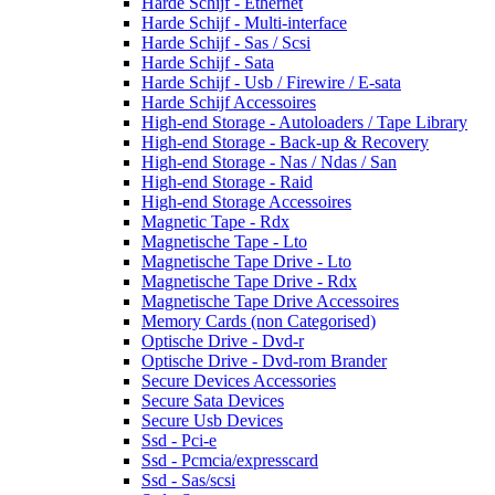
Harde Schijf - Ethernet
Harde Schijf - Multi-interface
Harde Schijf - Sas / Scsi
Harde Schijf - Sata
Harde Schijf - Usb / Firewire / E-sata
Harde Schijf Accessoires
High-end Storage - Autoloaders / Tape Library
High-end Storage - Back-up & Recovery
High-end Storage - Nas / Ndas / San
High-end Storage - Raid
High-end Storage Accessoires
Magnetic Tape - Rdx
Magnetische Tape - Lto
Magnetische Tape Drive - Lto
Magnetische Tape Drive - Rdx
Magnetische Tape Drive Accessoires
Memory Cards (non Categorised)
Optische Drive - Dvd-r
Optische Drive - Dvd-rom Brander
Secure Devices Accessories
Secure Sata Devices
Secure Usb Devices
Ssd - Pci-e
Ssd - Pcmcia/expresscard
Ssd - Sas/scsi