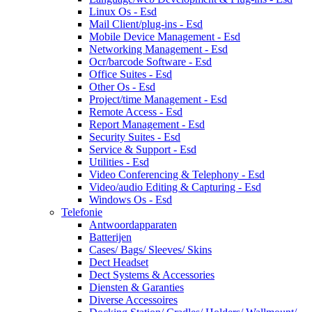
Linux Os - Esd
Mail Client/plug-ins - Esd
Mobile Device Management - Esd
Networking Management - Esd
Ocr/barcode Software - Esd
Office Suites - Esd
Other Os - Esd
Project/time Management - Esd
Remote Access - Esd
Report Management - Esd
Security Suites - Esd
Service & Support - Esd
Utilities - Esd
Video Conferencing & Telephony - Esd
Video/audio Editing & Capturing - Esd
Windows Os - Esd
Telefonie
Antwoordapparaten
Batterijen
Cases/ Bags/ Sleeves/ Skins
Dect Headset
Dect Systems & Accessories
Diensten & Garanties
Diverse Accessoires