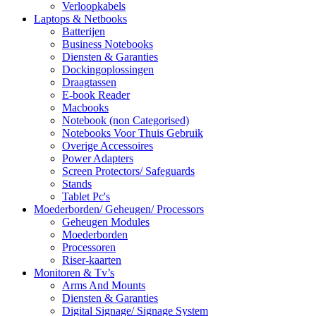
Verloopkabels
Laptops & Netbooks
Batterijen
Business Notebooks
Diensten & Garanties
Dockingoplossingen
Draagtassen
E-book Reader
Macbooks
Notebook (non Categorised)
Notebooks Voor Thuis Gebruik
Overige Accessoires
Power Adapters
Screen Protectors/ Safeguards
Stands
Tablet Pc's
Moederborden/ Geheugen/ Processors
Geheugen Modules
Moederborden
Processoren
Riser-kaarten
Monitoren & Tv’s
Arms And Mounts
Diensten & Garanties
Digital Signage/ Signage System