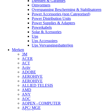
Diensten & Garanties
Omvormers
Overspanning Bescherming & Stabilisatoren
Power Accessories (non Categorised)
Power Distribution Units
Power Supplies & Adapters
Powerkabels
Solar & Acessories
Ups
Ups Accessoires
Ups Vervangingsbatterijen
Merken
3M
ACER
ACT
Activ
ADOBE
AEROHIVE
AEROHIVE
ALLIED TELESIS
AMD
ANY
AOC
AOPEN - COMPUTER
APC/ MGE