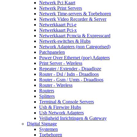
Netwerk Pci Kaart
Netwerk Print Servers
Netwerk Time-servers & Toebehoren
Netwerk Video Recorder & Server
Netwerkkaart Pci-e
Netwerkkaart Pci-x
Netwerkkaart Pcmcia & Expresscard
Netwerk-switches & Hubs
Network Adapters (non Categorised)
Patchpanelen
Power Over Ethernet (poe) Adapters
Print Server - Wireless
Repeater / Extender - Draadloze
Router - Dsl / Isdn - Draadloos
Router - Gsm / Umts - Draadloos
Router - Wireless
Routers
Splitters
Terminal & Console Servers
Usb & Firewire Hubs
Usb Network Adapters
Veiligheid Inrichtingen & Gateway
Digital Signage
Systemen
Toebehoren