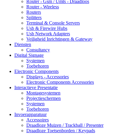
Router - Gsm / Umts - Draadloos
Router - Wireless
Routers
Splitters
Terminal & Console Servers
Usb & Firewire Hubs
Usb Network Adapters
Veiligheid Inrichtingen & Gateway
Diensten
Consultancy
Digital Signage
Systemen
Toebehoren
Electronic Components
Displays - Accessories
Electronic Components Accessories
Interactieve Presentatie
Montagesystemen
Projectieschermen
Systemen
Toebehoren
Invoerapparatuur
Accessoires
Draadloze Muizen / Trackball / Presenter
Draadloze Toetsenborden / Keypads