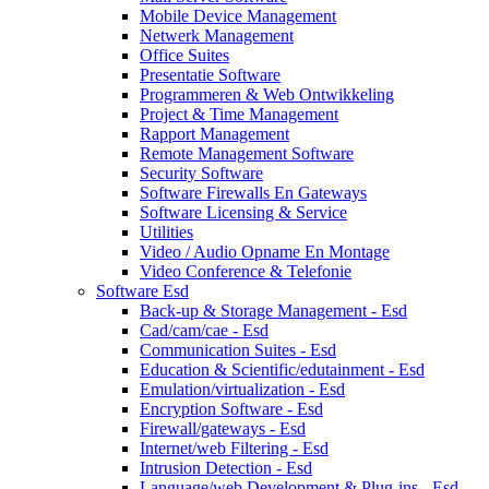
Mobile Device Management
Netwerk Management
Office Suites
Presentatie Software
Programmeren & Web Ontwikkeling
Project & Time Management
Rapport Management
Remote Management Software
Security Software
Software Firewalls En Gateways
Software Licensing & Service
Utilities
Video / Audio Opname En Montage
Video Conference & Telefonie
Software Esd
Back-up & Storage Management - Esd
Cad/cam/cae - Esd
Communication Suites - Esd
Education & Scientific/edutainment - Esd
Emulation/virtualization - Esd
Encryption Software - Esd
Firewall/gateways - Esd
Internet/web Filtering - Esd
Intrusion Detection - Esd
Language/web Development & Plug-ins - Esd