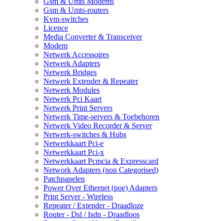
Gsm & Umts Modems
Gsm & Umts-routers
Kvm-switches
Licence
Media Converter & Transceiver
Modem
Netwerk Accessoires
Netwerk Adapters
Netwerk Bridges
Netwerk Extender & Repeater
Netwerk Modules
Netwerk Pci Kaart
Netwerk Print Servers
Netwerk Time-servers & Toebehoren
Netwerk Video Recorder & Server
Netwerk-switches & Hubs
Netwerkkaart Pci-e
Netwerkkaart Pci-x
Netwerkkaart Pcmcia & Expresscard
Network Adapters (non Categorised)
Patchpanelen
Power Over Ethernet (poe) Adapters
Print Server - Wireless
Repeater / Extender - Draadloze
Router - Dsl / Isdn - Draadloos