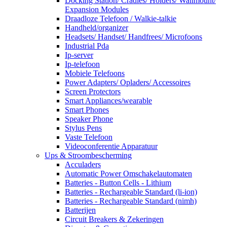
Docking Station/ Cradles/ Holders/ Wallmount/
Expansion Modules
Draadloze Telefoon / Walkie-talkie
Handheld/organizer
Headsets/ Handset/ Handfrees/ Microfoons
Industrial Pda
Ip-server
Ip-telefoon
Mobiele Telefoons
Power Adapters/ Opladers/ Accessoires
Screen Protectors
Smart Appliances/wearable
Smart Phones
Speaker Phone
Stylus Pens
Vaste Telefoon
Videoconferentie Apparatuur
Ups & Stroombescherming
Acculaders
Automatic Power Omschakelautomaten
Batteries - Button Cells - Lithium
Batteries - Rechargeable Standard (li-ion)
Batteries - Rechargeable Standard (nimh)
Batterijen
Circuit Breakers & Zekeringen