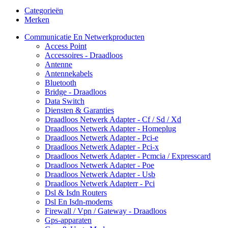
Categorieën
Merken
Communicatie En Netwerkproducten
Access Point
Accessoires - Draadloos
Antenne
Antennekabels
Bluetooth
Bridge - Draadloos
Data Switch
Diensten & Garanties
Draadloos Netwerk Adapter - Cf / Sd / Xd
Draadloos Netwerk Adapter - Homeplug
Draadloos Netwerk Adapter - Pci-e
Draadloos Netwerk Adapter - Pci-x
Draadloos Netwerk Adapter - Pcmcia / Expresscard
Draadloos Netwerk Adapter - Poe
Draadloos Netwerk Adapter - Usb
Draadloos Netwerk Adapterr - Pci
Dsl & Isdn Routers
Dsl En Isdn-modems
Firewall / Vpn / Gateway - Draadloos
Gps-apparaten