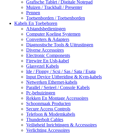
Grafische Tablet / Digitale Notepad
Muizen / Trackball / Presenter
Pennen
Toetsenborden / Toetsenborden
Kabels En Toebehoren
Afstandsbedieningen
Computer Koeling Systemen
Converters & Adapters
Diagnostische Tools & Uitrustingen
Diverse Accessoires
Electronic Components
Firewire En Usb-kabel
Glasvezel Kabels
Ide / Floppy / Scsi / Sas / Sata / Esata
Input Device Uitbreiding & Kvm-kabels
Netwerken Ethernet-kabels
Parallel / Serieel / Console Kabels
Pc-behuizingen
Rekken En Montage Accessoires
Schoonmaak Producten
Secure Access Controls
Telefoon & Modemkabels
Thunderbolt Cables
Veiligheid Inrichtingen & Accessoires
Verlichting Accessoires