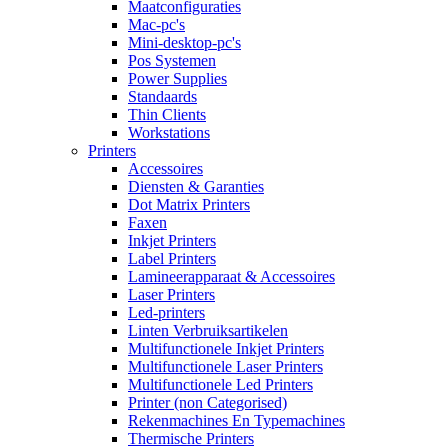
Maatconfiguraties
Mac-pc's
Mini-desktop-pc's
Pos Systemen
Power Supplies
Standaards
Thin Clients
Workstations
Printers
Accessoires
Diensten & Garanties
Dot Matrix Printers
Faxen
Inkjet Printers
Label Printers
Lamineerapparaat & Accessoires
Laser Printers
Led-printers
Linten Verbruiksartikelen
Multifunctionele Inkjet Printers
Multifunctionele Laser Printers
Multifunctionele Led Printers
Printer (non Categorised)
Rekenmachines En Typemachines
Thermische Printers