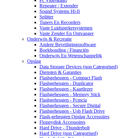
Pc Videokaart
Repeater / Extender
Sound Systems Hi-fi
Splitter
Tuners En Recorders
Vaste Luidsprekersystemen
Vaste Zender En Ontvanger
Onderwijs & Recreatie
Andere Beveiligingssoftware
Boekhouding / Financiën
Onderwijs En Wetenschappelijk
Opslag
Data Storage Devices (non Categorised)
Diensten & Garanties
Flashgeheugen - Compact Flash
Flashgeheugen - Duplicator
Flashgeheugen - Kaartlezer
Flashgeheugen - Memory Stick
Flashgeheugen - Pcmcia
Flashgeheugen - Secure Digital
Flashgeheugen - Usb Flash Drive
Flash-geheugen Opslag Accessoires
Floppydisk Accessoires
Hard Drive - Thunderbolt
Hard Drive (non Categorised)