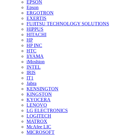
EPSON
Epson
ERGOTRON
EXERTIS
FUJITSU TECHNOLOGY SOLUTIONS
HIPPUS
HITACHI
HP
HP INC
HTC
IiYAMA
iMoshion
INTEL
IRIS
IT1
Jabra
KENSINGTON
KINGSTON
KYOCERA
LENOVO
LG ELECTRONICS
LOGITECH
MATROX
McAfee LIC
MICROSOFT