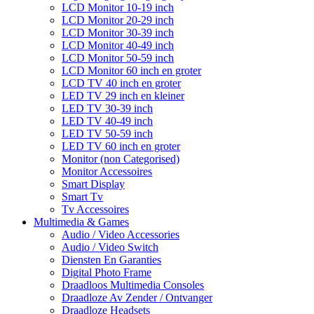
LCD Monitor 10-19 inch
LCD Monitor 20-29 inch
LCD Monitor 30-39 inch
LCD Monitor 40-49 inch
LCD Monitor 50-59 inch
LCD Monitor 60 inch en groter
LCD TV 40 inch en groter
LED TV 29 inch en kleiner
LED TV 30-39 inch
LED TV 40-49 inch
LED TV 50-59 inch
LED TV 60 inch en groter
Monitor (non Categorised)
Monitor Accessoires
Smart Display
Smart Tv
Tv Accessoires
Multimedia & Games
Audio / Video Accessories
Audio / Video Switch
Diensten En Garanties
Digital Photo Frame
Draadloos Multimedia Consoles
Draadloze Av Zender / Ontvanger
Draadloze Headsets