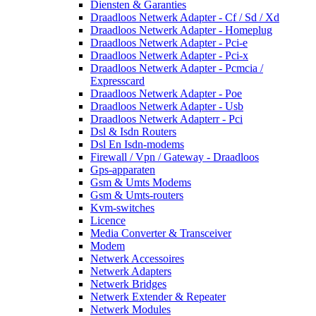
Diensten & Garanties
Draadloos Netwerk Adapter - Cf / Sd / Xd
Draadloos Netwerk Adapter - Homeplug
Draadloos Netwerk Adapter - Pci-e
Draadloos Netwerk Adapter - Pci-x
Draadloos Netwerk Adapter - Pcmcia /
Expresscard
Draadloos Netwerk Adapter - Poe
Draadloos Netwerk Adapter - Usb
Draadloos Netwerk Adapterr - Pci
Dsl & Isdn Routers
Dsl En Isdn-modems
Firewall / Vpn / Gateway - Draadloos
Gps-apparaten
Gsm & Umts Modems
Gsm & Umts-routers
Kvm-switches
Licence
Media Converter & Transceiver
Modem
Netwerk Accessoires
Netwerk Adapters
Netwerk Bridges
Netwerk Extender & Repeater
Netwerk Modules