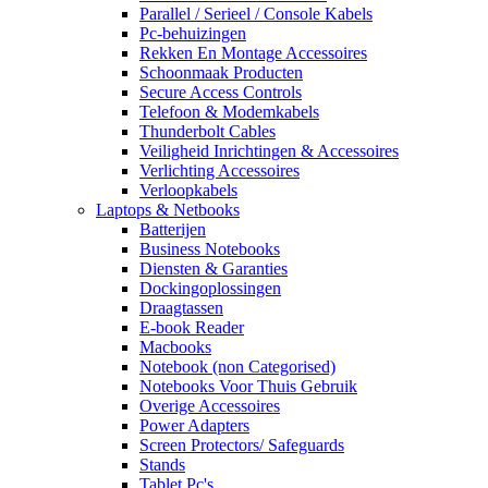
Parallel / Serieel / Console Kabels
Pc-behuizingen
Rekken En Montage Accessoires
Schoonmaak Producten
Secure Access Controls
Telefoon & Modemkabels
Thunderbolt Cables
Veiligheid Inrichtingen & Accessoires
Verlichting Accessoires
Verloopkabels
Laptops & Netbooks
Batterijen
Business Notebooks
Diensten & Garanties
Dockingoplossingen
Draagtassen
E-book Reader
Macbooks
Notebook (non Categorised)
Notebooks Voor Thuis Gebruik
Overige Accessoires
Power Adapters
Screen Protectors/ Safeguards
Stands
Tablet Pc's