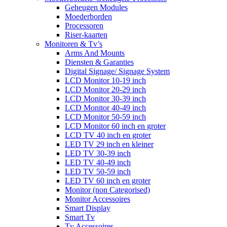
Geheugen Modules
Moederborden
Processoren
Riser-kaarten
Monitoren & Tv’s
Arms And Mounts
Diensten & Garanties
Digital Signage/ Signage System
LCD Monitor 10-19 inch
LCD Monitor 20-29 inch
LCD Monitor 30-39 inch
LCD Monitor 40-49 inch
LCD Monitor 50-59 inch
LCD Monitor 60 inch en groter
LCD TV 40 inch en groter
LED TV 29 inch en kleiner
LED TV 30-39 inch
LED TV 40-49 inch
LED TV 50-59 inch
LED TV 60 inch en groter
Monitor (non Categorised)
Monitor Accessoires
Smart Display
Smart Tv
Tv Accessoires