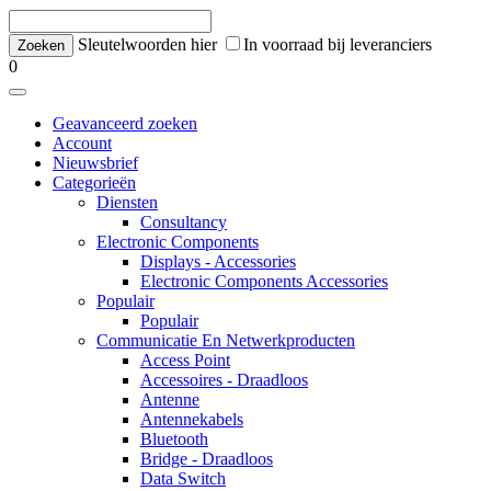
Sleutelwoorden hier
In voorraad bij leveranciers
0
Geavanceerd zoeken
Account
Nieuwsbrief
Categorieën
Diensten
Consultancy
Electronic Components
Displays - Accessories
Electronic Components Accessories
Populair
Populair
Communicatie En Netwerkproducten
Access Point
Accessoires - Draadloos
Antenne
Antennekabels
Bluetooth
Bridge - Draadloos
Data Switch