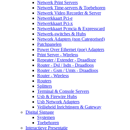
Netwerk Print Servers
Netwerk Time-servers & Toebehoren
Netwerk Video Recorder & Server
Netwerkkaart Pci-e
Netwerkkaart Pci-x
Netwerkkaart Pcmcia & Expresscard
Netwerk-switches & Hubs
Network Adapters (non Categorised)
Patchpanelen
Power Over Ethernet (poe) Adapters
Print Server - Wireless
Repeater / Extender - Draadloze
Router - Dsl / Isdn - Draadloos
Router - Gsm / Umts - Draadloos
Router - Wireless
Routers
Splitters
Terminal & Console Servers
Usb & Firewire Hubs
Usb Network Adapters
Veiligheid Inrichtingen & Gateway
Digital Signage
Systemen
Toebehoren
Interactieve Presentatie