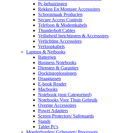
Pc-behuizingen
Rekken En Montage Accessoires
Schoonmaak Producten
Secure Access Controls
Telefoon & Modemkabels
Thunderbolt Cables
Veiligheid Inrichtingen & Accessoires
Verlichting Accessoires
Verloopkabels
Laptops & Netbooks
Batterijen
Business Notebooks
Diensten & Garanties
Dockingoplossingen
Draagtassen
E-book Reader
Macbooks
Notebook (non Categorised)
Notebooks Voor Thuis Gebruik
Overige Accessoires
Power Adapters
Screen Protectors/ Safeguards
Stands
Tablet Pc's
Moederborden/ Geheugen/ Processors