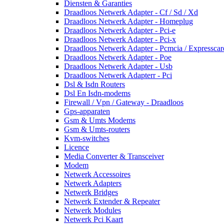
Diensten & Garanties
Draadloos Netwerk Adapter - Cf / Sd / Xd
Draadloos Netwerk Adapter - Homeplug
Draadloos Netwerk Adapter - Pci-e
Draadloos Netwerk Adapter - Pci-x
Draadloos Netwerk Adapter - Pcmcia / Expresscar
Draadloos Netwerk Adapter - Poe
Draadloos Netwerk Adapter - Usb
Draadloos Netwerk Adapterr - Pci
Dsl & Isdn Routers
Dsl En Isdn-modems
Firewall / Vpn / Gateway - Draadloos
Gps-apparaten
Gsm & Umts Modems
Gsm & Umts-routers
Kvm-switches
Licence
Media Converter & Transceiver
Modem
Netwerk Accessoires
Netwerk Adapters
Netwerk Bridges
Netwerk Extender & Repeater
Netwerk Modules
Netwerk Pci Kaart