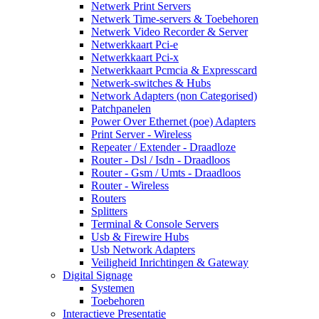
Netwerk Print Servers
Netwerk Time-servers & Toebehoren
Netwerk Video Recorder & Server
Netwerkkaart Pci-e
Netwerkkaart Pci-x
Netwerkkaart Pcmcia & Expresscard
Netwerk-switches & Hubs
Network Adapters (non Categorised)
Patchpanelen
Power Over Ethernet (poe) Adapters
Print Server - Wireless
Repeater / Extender - Draadloze
Router - Dsl / Isdn - Draadloos
Router - Gsm / Umts - Draadloos
Router - Wireless
Routers
Splitters
Terminal & Console Servers
Usb & Firewire Hubs
Usb Network Adapters
Veiligheid Inrichtingen & Gateway
Digital Signage
Systemen
Toebehoren
Interactieve Presentatie