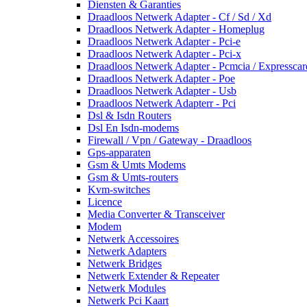
Diensten & Garanties
Draadloos Netwerk Adapter - Cf / Sd / Xd
Draadloos Netwerk Adapter - Homeplug
Draadloos Netwerk Adapter - Pci-e
Draadloos Netwerk Adapter - Pci-x
Draadloos Netwerk Adapter - Pcmcia / Expresscar
Draadloos Netwerk Adapter - Poe
Draadloos Netwerk Adapter - Usb
Draadloos Netwerk Adapterr - Pci
Dsl & Isdn Routers
Dsl En Isdn-modems
Firewall / Vpn / Gateway - Draadloos
Gps-apparaten
Gsm & Umts Modems
Gsm & Umts-routers
Kvm-switches
Licence
Media Converter & Transceiver
Modem
Netwerk Accessoires
Netwerk Adapters
Netwerk Bridges
Netwerk Extender & Repeater
Netwerk Modules
Netwerk Pci Kaart