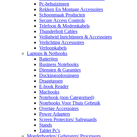
Pc-behuizingen
Rekken En Montage Accessoires
Schoonmaak Producten
Secure Access Controls
Telefoon & Modemkabels
Thunderbolt Cables
Veiligheid Inrichtingen & Accessoires
Verlichting Accessoires
Verloopkabels
Laptops & Netbooks
Batterijen
Business Notebooks
Diensten & Garanties
Dockingoplossingen
Draagtassen
E-book Reader
Macbooks
Notebook (non Categorised)
Notebooks Voor Thuis Gebruik
Overige Accessoires
Power Adapters
Screen Protectors/ Safeguards
Stands
Tablet Pc's
Moederborden/ Geheugen/ Processors