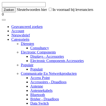
Sleutelwoorden hier
In voorraad bij leveranciers
0
Geavanceerd zoeken
Account
Nieuwsbrief
Categorieën
Diensten
Consultancy
Electronic Components
Displays - Accessories
Electronic Components Accessories
Populair
Populair
Communicatie En Netwerkproducten
Access Point
Accessoires - Draadloos
Antenne
Antennekabels
Bluetooth
Bridge - Draadloos
Data Switch