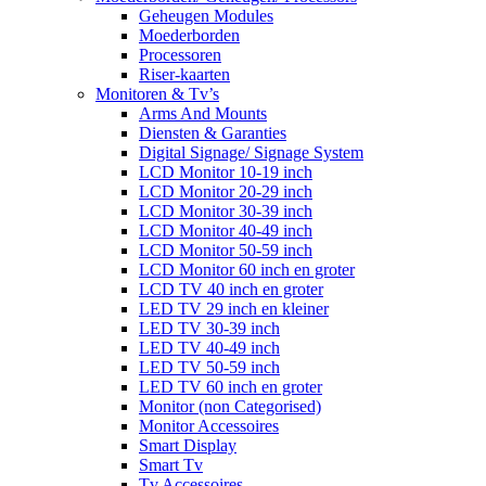
Geheugen Modules
Moederborden
Processoren
Riser-kaarten
Monitoren & Tv’s
Arms And Mounts
Diensten & Garanties
Digital Signage/ Signage System
LCD Monitor 10-19 inch
LCD Monitor 20-29 inch
LCD Monitor 30-39 inch
LCD Monitor 40-49 inch
LCD Monitor 50-59 inch
LCD Monitor 60 inch en groter
LCD TV 40 inch en groter
LED TV 29 inch en kleiner
LED TV 30-39 inch
LED TV 40-49 inch
LED TV 50-59 inch
LED TV 60 inch en groter
Monitor (non Categorised)
Monitor Accessoires
Smart Display
Smart Tv
Tv Accessoires