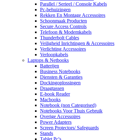
Parallel / Serieel / Console Kabels
Pc-behuizingen
Rekken En Montage Accessoires
Schoonmaak Producten
Secure Access Controls
Telefoon & Modemkabels
Thunderbolt Cables
Veiligheid Inrichtingen & Accessoires
Verlichting Accessoires
Verloopkabels
Laptops & Netbooks
Batterijen
Business Notebooks
Diensten & Garanties
Dockingoplossingen
Draagtassen
E-book Reader
Macbooks
Notebook (non Categorised)
Notebooks Voor Thuis Gebruik
Overige Accessoires
Power Adapters
Screen Protectors/ Safeguards
Stands
Tablet Pc's