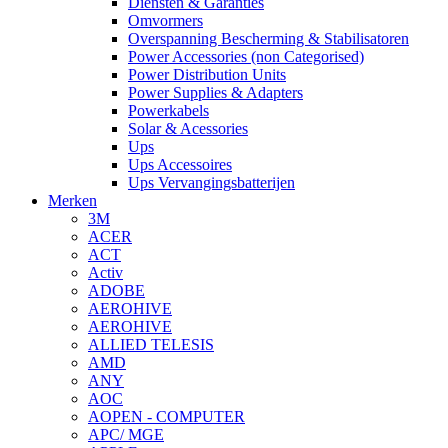
Diensten & Garanties
Omvormers
Overspanning Bescherming & Stabilisatoren
Power Accessories (non Categorised)
Power Distribution Units
Power Supplies & Adapters
Powerkabels
Solar & Acessories
Ups
Ups Accessoires
Ups Vervangingsbatterijen
Merken
3M
ACER
ACT
Activ
ADOBE
AEROHIVE
AEROHIVE
ALLIED TELESIS
AMD
ANY
AOC
AOPEN - COMPUTER
APC/ MGE