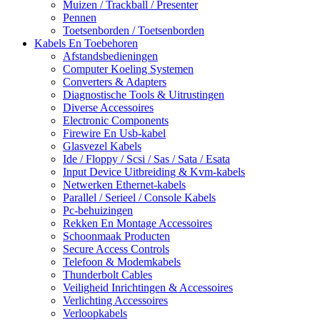
Muizen / Trackball / Presenter
Pennen
Toetsenborden / Toetsenborden
Kabels En Toebehoren
Afstandsbedieningen
Computer Koeling Systemen
Converters & Adapters
Diagnostische Tools & Uitrustingen
Diverse Accessoires
Electronic Components
Firewire En Usb-kabel
Glasvezel Kabels
Ide / Floppy / Scsi / Sas / Sata / Esata
Input Device Uitbreiding & Kvm-kabels
Netwerken Ethernet-kabels
Parallel / Serieel / Console Kabels
Pc-behuizingen
Rekken En Montage Accessoires
Schoonmaak Producten
Secure Access Controls
Telefoon & Modemkabels
Thunderbolt Cables
Veiligheid Inrichtingen & Accessoires
Verlichting Accessoires
Verloopkabels