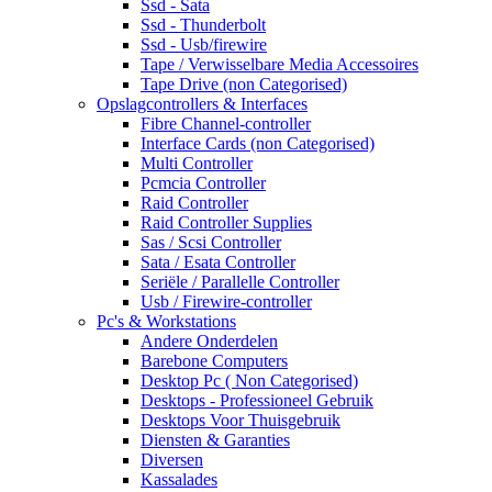
Ssd - Sata
Ssd - Thunderbolt
Ssd - Usb/firewire
Tape / Verwisselbare Media Accessoires
Tape Drive (non Categorised)
Opslagcontrollers & Interfaces
Fibre Channel-controller
Interface Cards (non Categorised)
Multi Controller
Pcmcia Controller
Raid Controller
Raid Controller Supplies
Sas / Scsi Controller
Sata / Esata Controller
Seriële / Parallelle Controller
Usb / Firewire-controller
Pc's & Workstations
Andere Onderdelen
Barebone Computers
Desktop Pc ( Non Categorised)
Desktops - Professioneel Gebruik
Desktops Voor Thuisgebruik
Diensten & Garanties
Diversen
Kassalades