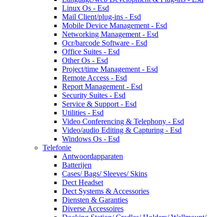
Linux Os - Esd
Mail Client/plug-ins - Esd
Mobile Device Management - Esd
Networking Management - Esd
Ocr/barcode Software - Esd
Office Suites - Esd
Other Os - Esd
Project/time Management - Esd
Remote Access - Esd
Report Management - Esd
Security Suites - Esd
Service & Support - Esd
Utilities - Esd
Video Conferencing & Telephony - Esd
Video/audio Editing & Capturing - Esd
Windows Os - Esd
Telefonie
Antwoordapparaten
Batterijen
Cases/ Bags/ Sleeves/ Skins
Dect Headset
Dect Systems & Accessories
Diensten & Garanties
Diverse Accessoires