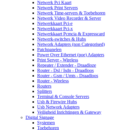
Netwerk Pci Kaart
Netwerk Print Servers
Netwerk Time-servers & Toebehoren
Netwerk Video Recorder & Server
Netwerkkaart Pci-e
Netwerkkaart Pci-x
Netwerkkaart Pcmcia & Expresscard
Netwerk-switches & Hubs
Network Adapters (non Categorised)
Patchpanelen
Power Over Ethernet (poe) Adapters
Print Server - Wireless
Repeater / Extender - Draadloze
Router - Dsl / Isdn - Draadloos
Router - Gsm / Umts - Draadloos
Router - Wireless
Routers
Splitters
Terminal & Console Servers
Usb & Firewire Hubs
Usb Network Adapters
Veiligheid Inrichtingen & Gateway
Digital Signage
Systemen
Toebehoren