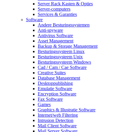
Server Rack Kasten & Opties
Server-computers
Services & Garanties
Software
Andere Besturingssystemen
Anti-spyware
Antivirus Software
Asset Management
Backup & Storage Management
Besturingssysteem Linux
Besturingssysteem Unix
Besturingssysteem Windows
Cad / Cam / Cae Software
Creative Suites
Database Management
Desktoppublishing
Emulatie Software
Encryption Software
Fax Software
Games
Graphics & Illustratie Software
Internet/web Filtering
Intrusion Detection
Mail Client Software
Mail Server Software