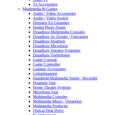
Tv Accessoires
Multimedia & Games
Audio / Video Accessories
Audio / Video Switch
Diensten En Garanties
Digital Photo Frame
Draadloos Multimedia Consoles
Draadloze Av Zender / Ontvanger
Draadloze Headsets
Draadloze Microfoon
Draadloze Speaker Systemen
Draadloze Toebehoren
Game Console
Game Controller
Gaming Accessoires
Geluidskaarten
Handheld Multimedia Speler / Recorder
Headsets Vast
Home Theater Systems
Microfoon Vast
Multimedia Consoles
Multimedia Mixer / Versterker
Multimedia Productie
Optical Disk Drive