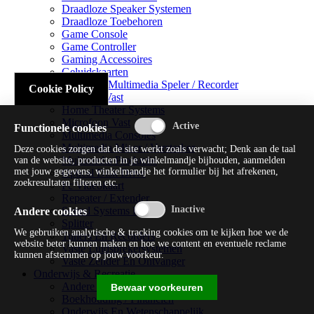
Draadloze Speaker Systemen
Draadloze Toebehoren
Game Console
Game Controller
Gaming Accessoires
Geluidskaarten
Handheld Multimedia Speler / Recorder
Cookie Policy
Headsets Vast
Home Theater Systems
Microfoon Vast
Functionele cookies
Multimedia Consoles
Multimedia Mixer / Versterker
Deze cookies zorgen dat de site werkt zoals verwacht; Denk aan de taal
Multimedia Productie
van de website, producten in je winkelmandje bijhouden, aanmelden
met jouw gegevens, winkelmandje het formulier bij het afrekenen,
Optical Disk Drive
zoekresultaten filteren etc.
Pc Videokaart
Repeater / Extender
Sound Systems Hi-fi
Andere cookies
Splitter
We gebruiken analytische & tracking cookies om te kijken hoe we de
Tuners En Recorders
website beter kunnen maken en hoe we content en eventuele reclame
Vaste Luidsprekersystemen
kunnen afstemmen op jouw voorkeur.
Vaste Zender En Ontvanger
Onderwijs & Recreatie
Andere Beveiligingssoftware
Bewaar voorkeuren
Boekhouding / Financiën
Onderwijs En Wetenschappelijk