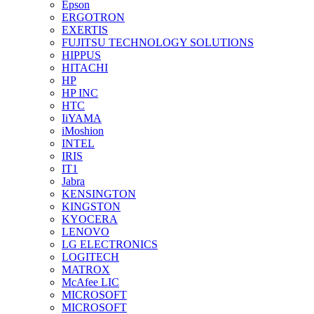
Epson
ERGOTRON
EXERTIS
FUJITSU TECHNOLOGY SOLUTIONS
HIPPUS
HITACHI
HP
HP INC
HTC
IiYAMA
iMoshion
INTEL
IRIS
IT1
Jabra
KENSINGTON
KINGSTON
KYOCERA
LENOVO
LG ELECTRONICS
LOGITECH
MATROX
McAfee LIC
MICROSOFT
MICROSOFT