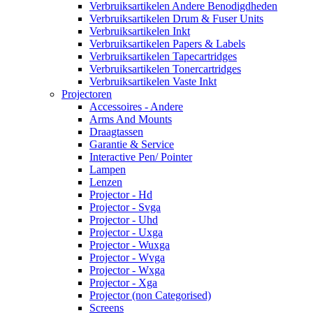
Verbruiksartikelen Andere Benodigdheden
Verbruiksartikelen Drum & Fuser Units
Verbruiksartikelen Inkt
Verbruiksartikelen Papers & Labels
Verbruiksartikelen Tapecartridges
Verbruiksartikelen Tonercartridges
Verbruiksartikelen Vaste Inkt
Projectoren
Accessoires - Andere
Arms And Mounts
Draagtassen
Garantie & Service
Interactive Pen/ Pointer
Lampen
Lenzen
Projector - Hd
Projector - Svga
Projector - Uhd
Projector - Uxga
Projector - Wuxga
Projector - Wvga
Projector - Wxga
Projector - Xga
Projector (non Categorised)
Screens