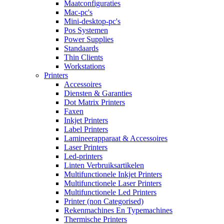
Maatconfiguraties
Mac-pc's
Mini-desktop-pc's
Pos Systemen
Power Supplies
Standaards
Thin Clients
Workstations
Printers
Accessoires
Diensten & Garanties
Dot Matrix Printers
Faxen
Inkjet Printers
Label Printers
Lamineerapparaat & Accessoires
Laser Printers
Led-printers
Linten Verbruiksartikelen
Multifunctionele Inkjet Printers
Multifunctionele Laser Printers
Multifunctionele Led Printers
Printer (non Categorised)
Rekenmachines En Typemachines
Thermische Printers