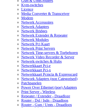
Gsm & Umts-routers
Kvm-switches
Licence
Media Converter & Transceiver
Modem
Netwerk Accessoires
Netwerk Adapters
Netwerk Bridges
Netwerk Extender & Repeater
Netwerk Modules
Netwerk Pci Kaart
Netwerk Print Servers
Netwerk Time-servers & Toebehoren
Netwerk Video Recorder & Server
Netwerk-switches & Hubs
Netwerkkaart Pci-e
Netwerkkaart Pci-x
Netwerkkaart Pcmcia & Expresscard
Network Adapters (non Categorised)
Patchpanelen
Power Over Ethernet (poe) Adapters
Print Server - Wireless
Repeater / Extender - Draadloze
Router - Dsl / Isdn - Draadloos
Router - Gsm / Umts - Draadloos