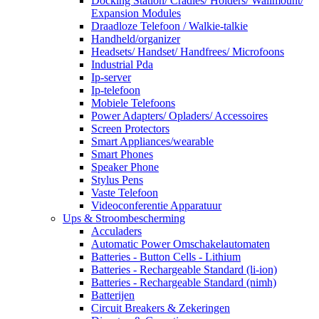
Docking Station/ Cradles/ Holders/ Wallmount/
Expansion Modules
Draadloze Telefoon / Walkie-talkie
Handheld/organizer
Headsets/ Handset/ Handfrees/ Microfoons
Industrial Pda
Ip-server
Ip-telefoon
Mobiele Telefoons
Power Adapters/ Opladers/ Accessoires
Screen Protectors
Smart Appliances/wearable
Smart Phones
Speaker Phone
Stylus Pens
Vaste Telefoon
Videoconferentie Apparatuur
Ups & Stroombescherming
Acculaders
Automatic Power Omschakelautomaten
Batteries - Button Cells - Lithium
Batteries - Rechargeable Standard (li-ion)
Batteries - Rechargeable Standard (nimh)
Batterijen
Circuit Breakers & Zekeringen