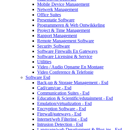
Mobile Device Management
Netwerk Management
Office Suites
Presentatie Software
Programmeren & Web Ontwikkeling
Project & Time Management
Rapport Management
Remote Management Software
Security Software
Software Firewalls En Gateways
Software Licensing & Service
Utilities
Video / Audio Opname En Montage
Video Conference & Telefonie
Software Esd
Back-up & Storage Management - Esd
Cad/cam/cae - Esd
Communication Suites - Esd
Education & Scientific/edutainment - Esd
Emulation/virtualization - Esd
Encryption Software - Esd
Firewall/gateways - Esd
Internet/web Filtering - Esd
Intrusion Detection - Esd
Language/web Development & Plug-ins - Esd