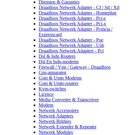
Diensten & Garanties
Draadloos Netwerk Adapter - Cf / Sd / Xd
Draadloos Netwerk Adapter - Homeplug
Draadloos Netwerk Adapter - Pci-e
Draadloos Netwerk Adapter - Pci-x
Draadloos Netwerk Adapter - Pcmcia /
Expresscard
Draadloos Netwerk Adapter - Poe
Draadloos Netwerk Adapter - Usb
Draadloos Netwerk Adapterr - Pci
Dsl & Isdn Routers
Dsl En Isdn-modems
Firewall / Vpn / Gateway - Draadloos
Gps-apparaten
Gsm & Umts Modems
Gsm & Umts-routers
Kvm-switches
Licence
Media Converter & Transceiver
Modem
Netwerk Accessoires
Netwerk Adapters
Netwerk Bridges
Netwerk Extender & Repeater
Netwerk Modules