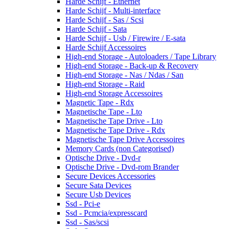
Harde Schijf - Ethernet
Harde Schijf - Multi-interface
Harde Schijf - Sas / Scsi
Harde Schijf - Sata
Harde Schijf - Usb / Firewire / E-sata
Harde Schijf Accessoires
High-end Storage - Autoloaders / Tape Library
High-end Storage - Back-up & Recovery
High-end Storage - Nas / Ndas / San
High-end Storage - Raid
High-end Storage Accessoires
Magnetic Tape - Rdx
Magnetische Tape - Lto
Magnetische Tape Drive - Lto
Magnetische Tape Drive - Rdx
Magnetische Tape Drive Accessoires
Memory Cards (non Categorised)
Optische Drive - Dvd-r
Optische Drive - Dvd-rom Brander
Secure Devices Accessories
Secure Sata Devices
Secure Usb Devices
Ssd - Pci-e
Ssd - Pcmcia/expresscard
Ssd - Sas/scsi