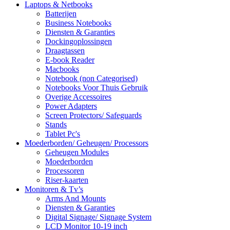
Laptops & Netbooks
Batterijen
Business Notebooks
Diensten & Garanties
Dockingoplossingen
Draagtassen
E-book Reader
Macbooks
Notebook (non Categorised)
Notebooks Voor Thuis Gebruik
Overige Accessoires
Power Adapters
Screen Protectors/ Safeguards
Stands
Tablet Pc's
Moederborden/ Geheugen/ Processors
Geheugen Modules
Moederborden
Processoren
Riser-kaarten
Monitoren & Tv’s
Arms And Mounts
Diensten & Garanties
Digital Signage/ Signage System
LCD Monitor 10-19 inch