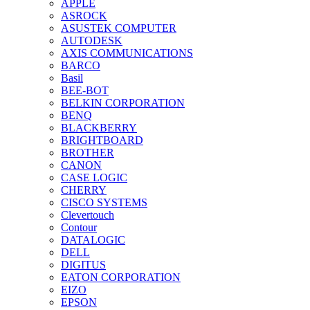
APPLE
ASROCK
ASUSTEK COMPUTER
AUTODESK
AXIS COMMUNICATIONS
BARCO
Basil
BEE-BOT
BELKIN CORPORATION
BENQ
BLACKBERRY
BRIGHTBOARD
BROTHER
CANON
CASE LOGIC
CHERRY
CISCO SYSTEMS
Clevertouch
Contour
DATALOGIC
DELL
DIGITUS
EATON CORPORATION
EIZO
EPSON