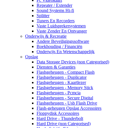
Pc Videokaart
Repeater / Extender
Sound Systems Hi-fi
Splitter
Tuners En Recorders
Vaste Luidsprekersystemen
Vaste Zender En Ontvanger
Onderwijs & Recreatie
Andere Beveiligingssoftware
Boekhouding / Financiën
Onderwijs En Wetenschappelijk
Opslag
Data Storage Devices (non Categorised)
Diensten & Garanties
Flashgeheugen - Compact Flash
Flashgeheugen - Duplicator
Flashgeheugen - Kaartlezer
Flashgeheugen - Memory Stick
Flashgeheugen - Pcmcia
Flashgeheugen - Secure Digital
Flashgeheugen - Usb Flash Drive
Flash-geheugen Opslag Accessoires
Floppydisk Accessoires
Hard Drive - Thunderbolt
Hard Drive (non Categorised)