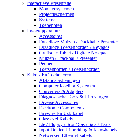
Interactieve Presentatie
Montagesystemen
Projectieschermen
Systemen
Toebehoren
Invoerapparatuur
Accessoires
Draadloze Muizen / Trackball / Presenter
Draadloze Toetsenborden / Keypads
Grafische Tablet / Digitale Notepad
Muizen / Trackball / Presenter
Pennen
Toetsenborden / Toetsenborden
Kabels En Toebehoren
Afstandsbedieningen
Computer Koeling Systemen
Converters & Adapters
Diagnostische Tools & Uitrustingen
Diverse Accessoires
Electronic Components
Firewire En Usb-kabel
Glasvezel Kabels
Ide / Floppy / Scsi / Sas / Sata / Esata
Input Device Uitbreiding & Kvm-kabels
Netwerken Ethernet-kabels