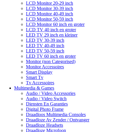
LCD Monitor 20-29 inch
LCD Monitor 30-39 inch
LCD Monitor 40-49 inch
LCD Monitor 50-59 inch
LCD Monitor 60 inch en groter
LCD TV 40 inch en groter
LED TV 29 inch en kleiner
LED TV 30-39 inch
LED TV 40-49 inch
LED TV 50-59 inch
LED TV 60 inch en groter
Monitor (non Categorised)
Monitor Accessoires
Smart Display
Smart Tv
Tv Accessoires
Multimedia & Games
Audio / Video Accessories
Audio / Video Switch
Diensten En Garanties
Digital Photo Frame
Draadloos Multimedia Consoles
Draadloze Av Zender / Ontvanger
Draadloze Headsets
Draadloze Microfoon