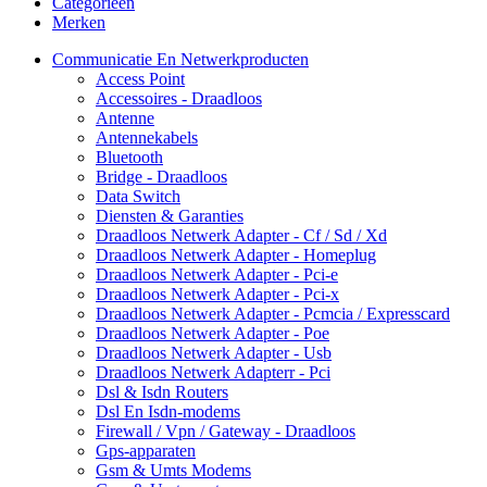
Categorieën
Merken
Communicatie En Netwerkproducten
Access Point
Accessoires - Draadloos
Antenne
Antennekabels
Bluetooth
Bridge - Draadloos
Data Switch
Diensten & Garanties
Draadloos Netwerk Adapter - Cf / Sd / Xd
Draadloos Netwerk Adapter - Homeplug
Draadloos Netwerk Adapter - Pci-e
Draadloos Netwerk Adapter - Pci-x
Draadloos Netwerk Adapter - Pcmcia / Expresscard
Draadloos Netwerk Adapter - Poe
Draadloos Netwerk Adapter - Usb
Draadloos Netwerk Adapterr - Pci
Dsl & Isdn Routers
Dsl En Isdn-modems
Firewall / Vpn / Gateway - Draadloos
Gps-apparaten
Gsm & Umts Modems