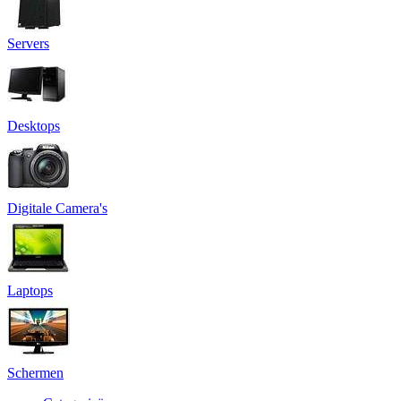
Servers
Desktops
Digitale Camera's
Laptops
Schermen