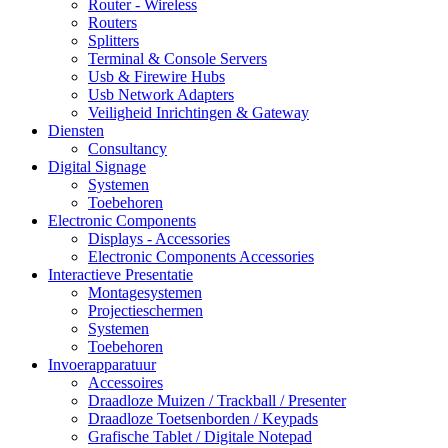
Router - Wireless
Routers
Splitters
Terminal & Console Servers
Usb & Firewire Hubs
Usb Network Adapters
Veiligheid Inrichtingen & Gateway
Diensten
Consultancy
Digital Signage
Systemen
Toebehoren
Electronic Components
Displays - Accessories
Electronic Components Accessories
Interactieve Presentatie
Montagesystemen
Projectieschermen
Systemen
Toebehoren
Invoerapparatuur
Accessoires
Draadloze Muizen / Trackball / Presenter
Draadloze Toetsenborden / Keypads
Grafische Tablet / Digitale Notepad