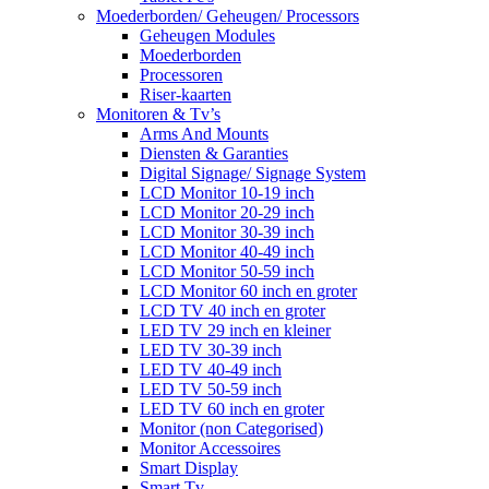
Moederborden/ Geheugen/ Processors
Geheugen Modules
Moederborden
Processoren
Riser-kaarten
Monitoren & Tv’s
Arms And Mounts
Diensten & Garanties
Digital Signage/ Signage System
LCD Monitor 10-19 inch
LCD Monitor 20-29 inch
LCD Monitor 30-39 inch
LCD Monitor 40-49 inch
LCD Monitor 50-59 inch
LCD Monitor 60 inch en groter
LCD TV 40 inch en groter
LED TV 29 inch en kleiner
LED TV 30-39 inch
LED TV 40-49 inch
LED TV 50-59 inch
LED TV 60 inch en groter
Monitor (non Categorised)
Monitor Accessoires
Smart Display
Smart Tv