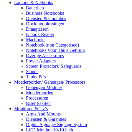
Laptops & Netbooks
Batterijen
Business Notebooks
Diensten & Garanties
Dockingoplossingen
Draagtassen
E-book Reader
Macbooks
Notebook (non Categorised)
Notebooks Voor Thuis Gebruik
Overige Accessoires
Power Adapters
Screen Protectors/ Safeguards
Stands
Tablet Pc's
Moederborden/ Geheugen/ Processors
Geheugen Modules
Moederborden
Processoren
Riser-kaarten
Monitoren & Tv’s
Arms And Mounts
Diensten & Garanties
Digital Signage/ Signage System
LCD Monitor 10-19 inch