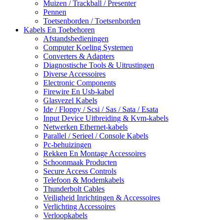
Muizen / Trackball / Presenter
Pennen
Toetsenborden / Toetsenborden
Kabels En Toebehoren
Afstandsbedieningen
Computer Koeling Systemen
Converters & Adapters
Diagnostische Tools & Uitrustingen
Diverse Accessoires
Electronic Components
Firewire En Usb-kabel
Glasvezel Kabels
Ide / Floppy / Scsi / Sas / Sata / Esata
Input Device Uitbreiding & Kvm-kabels
Netwerken Ethernet-kabels
Parallel / Serieel / Console Kabels
Pc-behuizingen
Rekken En Montage Accessoires
Schoonmaak Producten
Secure Access Controls
Telefoon & Modemkabels
Thunderbolt Cables
Veiligheid Inrichtingen & Accessoires
Verlichting Accessoires
Verloopkabels