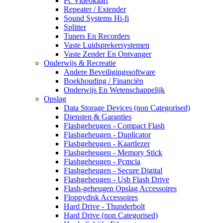
Pc Videokaart
Repeater / Extender
Sound Systems Hi-fi
Splitter
Tuners En Recorders
Vaste Luidsprekersystemen
Vaste Zender En Ontvanger
Onderwijs & Recreatie
Andere Beveiligingssoftware
Boekhouding / Financiën
Onderwijs En Wetenschappelijk
Opslag
Data Storage Devices (non Categorised)
Diensten & Garanties
Flashgeheugen - Compact Flash
Flashgeheugen - Duplicator
Flashgeheugen - Kaartlezer
Flashgeheugen - Memory Stick
Flashgeheugen - Pcmcia
Flashgeheugen - Secure Digital
Flashgeheugen - Usb Flash Drive
Flash-geheugen Opslag Accessoires
Floppydisk Accessoires
Hard Drive - Thunderbolt
Hard Drive (non Categorised)