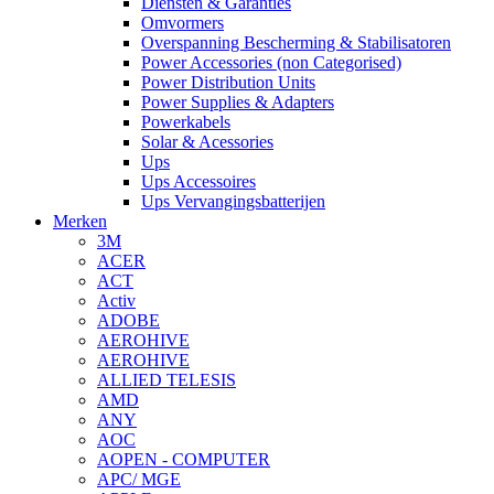
Diensten & Garanties
Omvormers
Overspanning Bescherming & Stabilisatoren
Power Accessories (non Categorised)
Power Distribution Units
Power Supplies & Adapters
Powerkabels
Solar & Acessories
Ups
Ups Accessoires
Ups Vervangingsbatterijen
Merken
3M
ACER
ACT
Activ
ADOBE
AEROHIVE
AEROHIVE
ALLIED TELESIS
AMD
ANY
AOC
AOPEN - COMPUTER
APC/ MGE