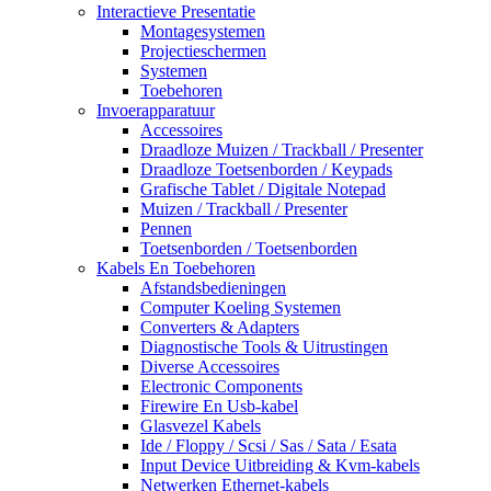
Interactieve Presentatie
Montagesystemen
Projectieschermen
Systemen
Toebehoren
Invoerapparatuur
Accessoires
Draadloze Muizen / Trackball / Presenter
Draadloze Toetsenborden / Keypads
Grafische Tablet / Digitale Notepad
Muizen / Trackball / Presenter
Pennen
Toetsenborden / Toetsenborden
Kabels En Toebehoren
Afstandsbedieningen
Computer Koeling Systemen
Converters & Adapters
Diagnostische Tools & Uitrustingen
Diverse Accessoires
Electronic Components
Firewire En Usb-kabel
Glasvezel Kabels
Ide / Floppy / Scsi / Sas / Sata / Esata
Input Device Uitbreiding & Kvm-kabels
Netwerken Ethernet-kabels