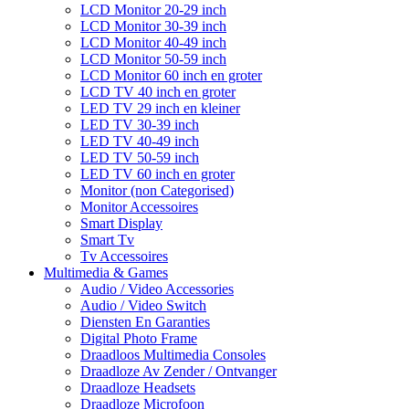
LCD Monitor 20-29 inch
LCD Monitor 30-39 inch
LCD Monitor 40-49 inch
LCD Monitor 50-59 inch
LCD Monitor 60 inch en groter
LCD TV 40 inch en groter
LED TV 29 inch en kleiner
LED TV 30-39 inch
LED TV 40-49 inch
LED TV 50-59 inch
LED TV 60 inch en groter
Monitor (non Categorised)
Monitor Accessoires
Smart Display
Smart Tv
Tv Accessoires
Multimedia & Games
Audio / Video Accessories
Audio / Video Switch
Diensten En Garanties
Digital Photo Frame
Draadloos Multimedia Consoles
Draadloze Av Zender / Ontvanger
Draadloze Headsets
Draadloze Microfoon