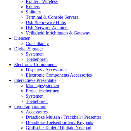
Router - Wireless
Routers
Splitters
Terminal & Console Servers
Usb & Firewire Hubs
Usb Network Adapters
Veiligheid Inrichtingen & Gateway
Diensten
Consultancy
Digital Signage
Systemen
Toebehoren
Electronic Components
Displays - Accessories
Electronic Components Accessories
Interactieve Presentatie
Montagesystemen
Projectieschermen
Systemen
Toebehoren
Invoerapparatuur
Accessoires
Draadloze Muizen / Trackball / Presenter
Draadloze Toetsenborden / Keypads
Grafische Tablet / Digitale Notepad