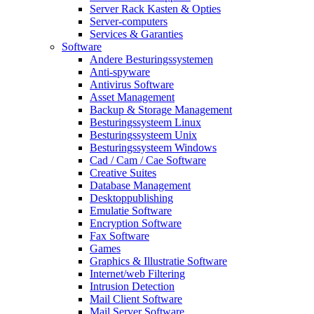
Server Rack Kasten & Opties
Server-computers
Services & Garanties
Software
Andere Besturingssystemen
Anti-spyware
Antivirus Software
Asset Management
Backup & Storage Management
Besturingssysteem Linux
Besturingssysteem Unix
Besturingssysteem Windows
Cad / Cam / Cae Software
Creative Suites
Database Management
Desktoppublishing
Emulatie Software
Encryption Software
Fax Software
Games
Graphics & Illustratie Software
Internet/web Filtering
Intrusion Detection
Mail Client Software
Mail Server Software