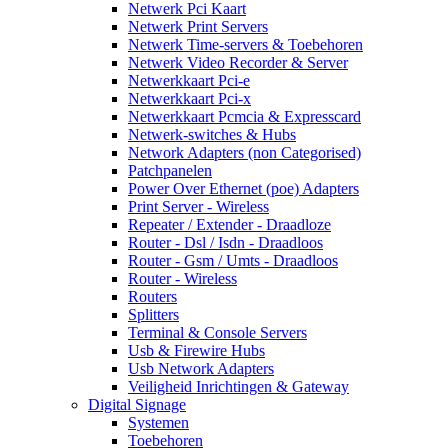
Netwerk Pci Kaart
Netwerk Print Servers
Netwerk Time-servers & Toebehoren
Netwerk Video Recorder & Server
Netwerkkaart Pci-e
Netwerkkaart Pci-x
Netwerkkaart Pcmcia & Expresscard
Netwerk-switches & Hubs
Network Adapters (non Categorised)
Patchpanelen
Power Over Ethernet (poe) Adapters
Print Server - Wireless
Repeater / Extender - Draadloze
Router - Dsl / Isdn - Draadloos
Router - Gsm / Umts - Draadloos
Router - Wireless
Routers
Splitters
Terminal & Console Servers
Usb & Firewire Hubs
Usb Network Adapters
Veiligheid Inrichtingen & Gateway
Digital Signage
Systemen
Toebehoren