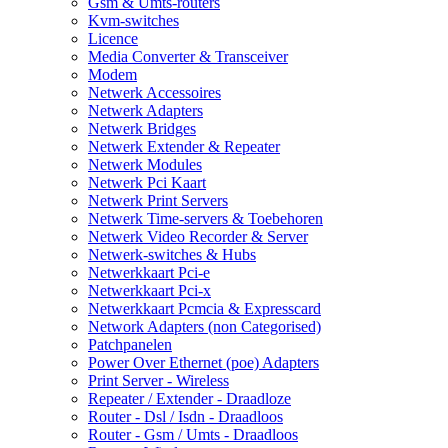
Gsm & Umts-routers
Kvm-switches
Licence
Media Converter & Transceiver
Modem
Netwerk Accessoires
Netwerk Adapters
Netwerk Bridges
Netwerk Extender & Repeater
Netwerk Modules
Netwerk Pci Kaart
Netwerk Print Servers
Netwerk Time-servers & Toebehoren
Netwerk Video Recorder & Server
Netwerk-switches & Hubs
Netwerkkaart Pci-e
Netwerkkaart Pci-x
Netwerkkaart Pcmcia & Expresscard
Network Adapters (non Categorised)
Patchpanelen
Power Over Ethernet (poe) Adapters
Print Server - Wireless
Repeater / Extender - Draadloze
Router - Dsl / Isdn - Draadloos
Router - Gsm / Umts - Draadloos