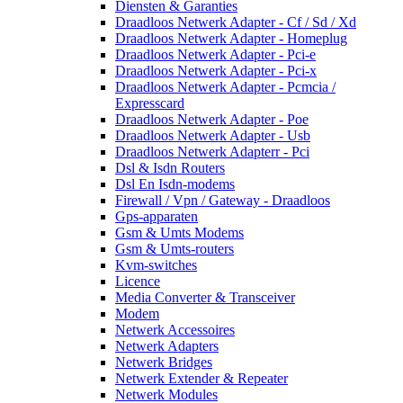
Diensten & Garanties
Draadloos Netwerk Adapter - Cf / Sd / Xd
Draadloos Netwerk Adapter - Homeplug
Draadloos Netwerk Adapter - Pci-e
Draadloos Netwerk Adapter - Pci-x
Draadloos Netwerk Adapter - Pcmcia /
Expresscard
Draadloos Netwerk Adapter - Poe
Draadloos Netwerk Adapter - Usb
Draadloos Netwerk Adapterr - Pci
Dsl & Isdn Routers
Dsl En Isdn-modems
Firewall / Vpn / Gateway - Draadloos
Gps-apparaten
Gsm & Umts Modems
Gsm & Umts-routers
Kvm-switches
Licence
Media Converter & Transceiver
Modem
Netwerk Accessoires
Netwerk Adapters
Netwerk Bridges
Netwerk Extender & Repeater
Netwerk Modules