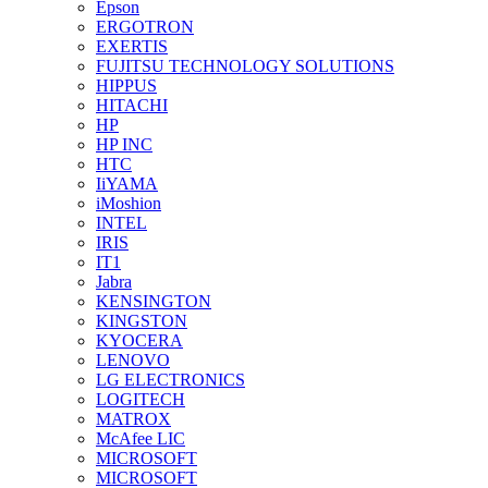
Epson
ERGOTRON
EXERTIS
FUJITSU TECHNOLOGY SOLUTIONS
HIPPUS
HITACHI
HP
HP INC
HTC
IiYAMA
iMoshion
INTEL
IRIS
IT1
Jabra
KENSINGTON
KINGSTON
KYOCERA
LENOVO
LG ELECTRONICS
LOGITECH
MATROX
McAfee LIC
MICROSOFT
MICROSOFT