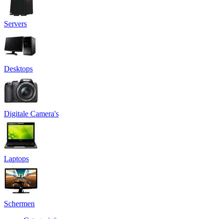
Servers
Desktops
Digitale Camera's
Laptops
Schermen