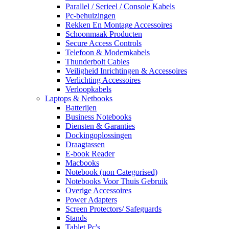
Parallel / Serieel / Console Kabels
Pc-behuizingen
Rekken En Montage Accessoires
Schoonmaak Producten
Secure Access Controls
Telefoon & Modemkabels
Thunderbolt Cables
Veiligheid Inrichtingen & Accessoires
Verlichting Accessoires
Verloopkabels
Laptops & Netbooks
Batterijen
Business Notebooks
Diensten & Garanties
Dockingoplossingen
Draagtassen
E-book Reader
Macbooks
Notebook (non Categorised)
Notebooks Voor Thuis Gebruik
Overige Accessoires
Power Adapters
Screen Protectors/ Safeguards
Stands
Tablet Pc's