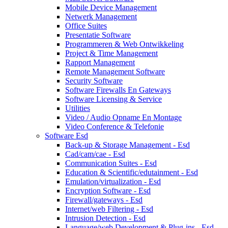
Mobile Device Management
Netwerk Management
Office Suites
Presentatie Software
Programmeren & Web Ontwikkeling
Project & Time Management
Rapport Management
Remote Management Software
Security Software
Software Firewalls En Gateways
Software Licensing & Service
Utilities
Video / Audio Opname En Montage
Video Conference & Telefonie
Software Esd
Back-up & Storage Management - Esd
Cad/cam/cae - Esd
Communication Suites - Esd
Education & Scientific/edutainment - Esd
Emulation/virtualization - Esd
Encryption Software - Esd
Firewall/gateways - Esd
Internet/web Filtering - Esd
Intrusion Detection - Esd
Language/web Development & Plug-ins - Esd