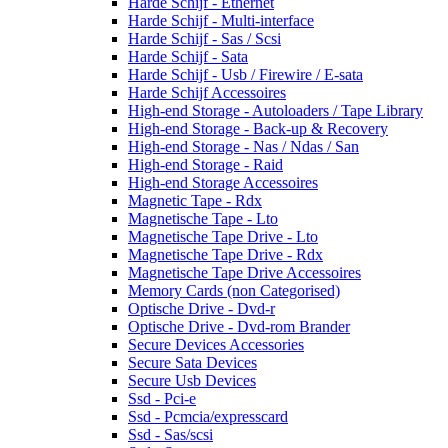
Harde Schijf - Ethernet
Harde Schijf - Multi-interface
Harde Schijf - Sas / Scsi
Harde Schijf - Sata
Harde Schijf - Usb / Firewire / E-sata
Harde Schijf Accessoires
High-end Storage - Autoloaders / Tape Library
High-end Storage - Back-up & Recovery
High-end Storage - Nas / Ndas / San
High-end Storage - Raid
High-end Storage Accessoires
Magnetic Tape - Rdx
Magnetische Tape - Lto
Magnetische Tape Drive - Lto
Magnetische Tape Drive - Rdx
Magnetische Tape Drive Accessoires
Memory Cards (non Categorised)
Optische Drive - Dvd-r
Optische Drive - Dvd-rom Brander
Secure Devices Accessories
Secure Sata Devices
Secure Usb Devices
Ssd - Pci-e
Ssd - Pcmcia/expresscard
Ssd - Sas/scsi