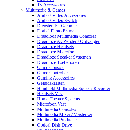
Tv Accessoires
Multimedia & Games
Audio / Video Accessories
Audio / Video Switch
Diensten En Garanties
Digital Photo Frame
Draadloos Multimedia Consoles
Draadloze Av Zender / Ontvanger
Draadloze Headsets
Draadloze Microfoon
Draadloze Speaker Systemen
Draadloze Toebehoren
Game Console
Game Controller
Gaming Accessoires
Geluidskaarten
Handheld Multimedia Speler / Recorder
Headsets Vast
Home Theater Systems
Microfoon Vast
Multimedia Consoles
Multimedia Mixer / Versterker
Multimedia Productie
Optical Disk Drive