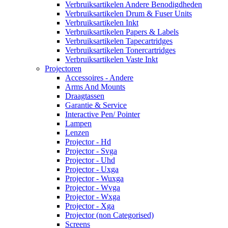
Verbruiksartikelen Andere Benodigdheden
Verbruiksartikelen Drum & Fuser Units
Verbruiksartikelen Inkt
Verbruiksartikelen Papers & Labels
Verbruiksartikelen Tapecartridges
Verbruiksartikelen Tonercartridges
Verbruiksartikelen Vaste Inkt
Projectoren
Accessoires - Andere
Arms And Mounts
Draagtassen
Garantie & Service
Interactive Pen/ Pointer
Lampen
Lenzen
Projector - Hd
Projector - Svga
Projector - Uhd
Projector - Uxga
Projector - Wuxga
Projector - Wvga
Projector - Wxga
Projector - Xga
Projector (non Categorised)
Screens