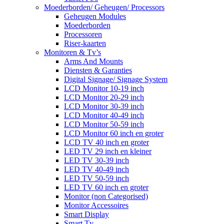
Moederborden/ Geheugen/ Processors
Geheugen Modules
Moederborden
Processoren
Riser-kaarten
Monitoren & Tv’s
Arms And Mounts
Diensten & Garanties
Digital Signage/ Signage System
LCD Monitor 10-19 inch
LCD Monitor 20-29 inch
LCD Monitor 30-39 inch
LCD Monitor 40-49 inch
LCD Monitor 50-59 inch
LCD Monitor 60 inch en groter
LCD TV 40 inch en groter
LED TV 29 inch en kleiner
LED TV 30-39 inch
LED TV 40-49 inch
LED TV 50-59 inch
LED TV 60 inch en groter
Monitor (non Categorised)
Monitor Accessoires
Smart Display
Smart Tv