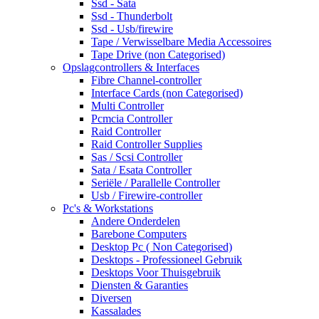
Ssd - Sata
Ssd - Thunderbolt
Ssd - Usb/firewire
Tape / Verwisselbare Media Accessoires
Tape Drive (non Categorised)
Opslagcontrollers & Interfaces
Fibre Channel-controller
Interface Cards (non Categorised)
Multi Controller
Pcmcia Controller
Raid Controller
Raid Controller Supplies
Sas / Scsi Controller
Sata / Esata Controller
Seriële / Parallelle Controller
Usb / Firewire-controller
Pc's & Workstations
Andere Onderdelen
Barebone Computers
Desktop Pc ( Non Categorised)
Desktops - Professioneel Gebruik
Desktops Voor Thuisgebruik
Diensten & Garanties
Diversen
Kassalades