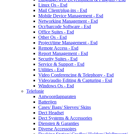
Linux Os - Esd
Mail Client/plug-ins - Esd
Mobile Device Management - Esd
Networking Management - Esd
Ocr/barcode Software - Esd
Office Suites - Esd
Other Os - Esd
Project/time Management - Esd
Remote Access - Esd
Report Management - Esd
Security Suites - Esd
Service & Support - Esd
Utilities - Esd
Video Conferencing & Telephony - Esd
Video/audio Editing & Capturing - Esd
Windows Os - Esd
Telefonie
Antwoordapparaten
Batterijen
Cases/ Bags/ Sleeves/ Skins
Dect Headset
Dect Systems & Accessories
Diensten & Garanties
Diverse Accessoires