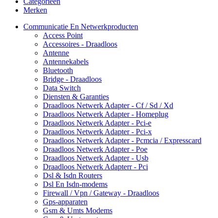
Categorieën
Merken
Communicatie En Netwerkproducten
Access Point
Accessoires - Draadloos
Antenne
Antennekabels
Bluetooth
Bridge - Draadloos
Data Switch
Diensten & Garanties
Draadloos Netwerk Adapter - Cf / Sd / Xd
Draadloos Netwerk Adapter - Homeplug
Draadloos Netwerk Adapter - Pci-e
Draadloos Netwerk Adapter - Pci-x
Draadloos Netwerk Adapter - Pcmcia / Expresscard
Draadloos Netwerk Adapter - Poe
Draadloos Netwerk Adapter - Usb
Draadloos Netwerk Adapterr - Pci
Dsl & Isdn Routers
Dsl En Isdn-modems
Firewall / Vpn / Gateway - Draadloos
Gps-apparaten
Gsm & Umts Modems