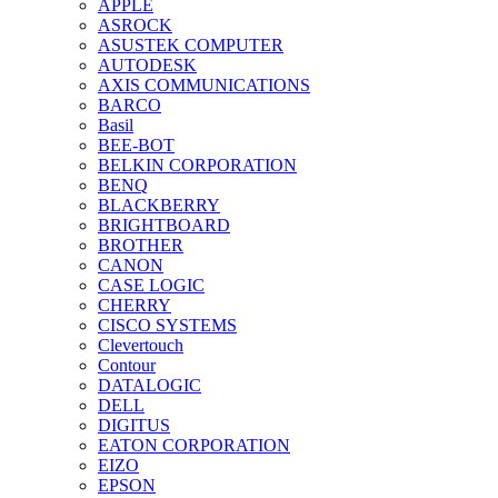
APPLE
ASROCK
ASUSTEK COMPUTER
AUTODESK
AXIS COMMUNICATIONS
BARCO
Basil
BEE-BOT
BELKIN CORPORATION
BENQ
BLACKBERRY
BRIGHTBOARD
BROTHER
CANON
CASE LOGIC
CHERRY
CISCO SYSTEMS
Clevertouch
Contour
DATALOGIC
DELL
DIGITUS
EATON CORPORATION
EIZO
EPSON