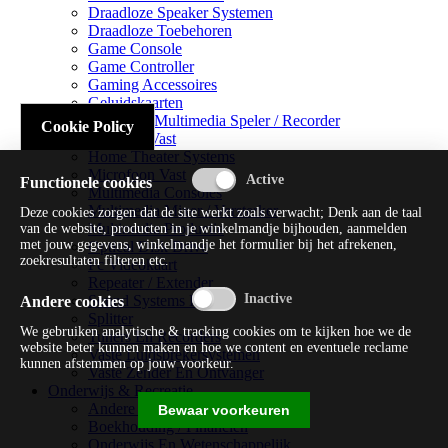
Draadloze Speaker Systemen
Draadloze Toebehoren
Game Console
Game Controller
Gaming Accessoires
Geluidskaarten
Handheld Multimedia Speler / Recorder
Cookie Policy
Headsets Vast
Home Theater Systems
Microfoon Vast
Functionele cookies
Multimedia Consoles
Multimedia Mixer / Versterker
Deze cookies zorgen dat de site werkt zoals verwacht; Denk aan de taal
Multimedia Productie
van de website, producten in je winkelmandje bijhouden, aanmelden
met jouw gegevens, winkelmandje het formulier bij het afrekenen,
Optical Disk Drive
zoekresultaten filteren etc.
Pc Videokaart
Repeater / Extender
Sound Systems Hi-fi
Andere cookies
Splitter
We gebruiken analytische & tracking cookies om te kijken hoe we de
Tuners En Recorders
website beter kunnen maken en hoe we content en eventuele reclame
Vaste Luidsprekersystemen
kunnen afstemmen op jouw voorkeur.
Vaste Zender En Ontvanger
Onderwijs & Recreatie
Andere Beveiligingssoftware
Bewaar voorkeuren
Boekhouding / Financiën
Onderwijs En Wetenschappelijk