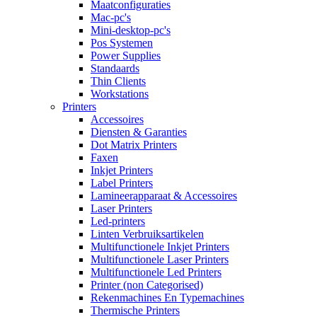
Maatconfiguraties
Mac-pc's
Mini-desktop-pc's
Pos Systemen
Power Supplies
Standaards
Thin Clients
Workstations
Printers
Accessoires
Diensten & Garanties
Dot Matrix Printers
Faxen
Inkjet Printers
Label Printers
Lamineerapparaat & Accessoires
Laser Printers
Led-printers
Linten Verbruiksartikelen
Multifunctionele Inkjet Printers
Multifunctionele Laser Printers
Multifunctionele Led Printers
Printer (non Categorised)
Rekenmachines En Typemachines
Thermische Printers