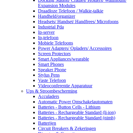
Docking Station/ Cradles/ Holders/ Wallmount/
Expansion Modules
Draadloze Telefoon / Walkie-talkie
Handheld/organizer
Headsets/ Handset/ Handfrees/ Microfoons
Industrial Pda
Ip-server
Ip-telefoon
Mobiele Telefoons
Power Adapters/ Opladers/ Accessoires
Screen Protectors
Smart Appliances/wearable
Smart Phones
Speaker Phone
Stylus Pens
Vaste Telefoon
Videoconferentie Apparatuur
Ups & Stroombescherming
Acculaders
Automatic Power Omschakelautomaten
Batteries - Button Cells - Lithium
Batteries - Rechargeable Standard (li-ion)
Batteries - Rechargeable Standard (nimh)
Batterijen
Circuit Breakers & Zekeringen