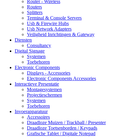
Router - Wireless
Routers
Splitters
Terminal & Console Servers
Usb & Firewire Hubs
Usb Network Adapters
Veiligheid Inrichtingen & Gateway
Diensten
Consultancy
Digital Signage
Systemen
Toebehoren
Electronic Components
Displays - Accessories
Electronic Components Accessories
Interactieve Presentatie
Montagesystemen
Projectieschermen
Systemen
Toebehoren
Invoerapparatuur
Accessoires
Draadloze Muizen / Trackball / Presenter
Draadloze Toetsenborden / Keypads
Grafische Tablet / Digitale Notepad