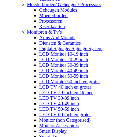
Moederborden/ Geheugen/ Processors
Geheugen Modules
Moederborden
Processoren
Riser-kaarten
Monitoren & Tv’s
Arms And Mounts
Diensten & Garanties
Digital Signage/ Signage System
LCD Monitor 10-19 inch
LCD Monitor 20-29 inch
LCD Monitor 30-39 inch
LCD Monitor 40-49 inch
LCD Monitor 50-59 inch
LCD Monitor 60 inch en groter
LCD TV 40 inch en groter
LED TV 29 inch en kleiner
LED TV 30-39 inch
LED TV 40-49 inch
LED TV 50-59 inch
LED TV 60 inch en groter
Monitor (non Categorised)
Monitor Accessoires
Smart Display
Smart Tv