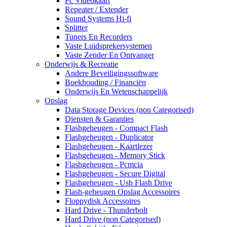
Pc Videokaart
Repeater / Extender
Sound Systems Hi-fi
Splitter
Tuners En Recorders
Vaste Luidsprekersystemen
Vaste Zender En Ontvanger
Onderwijs & Recreatie
Andere Beveiligingssoftware
Boekhouding / Financiën
Onderwijs En Wetenschappelijk
Opslag
Data Storage Devices (non Categorised)
Diensten & Garanties
Flashgeheugen - Compact Flash
Flashgeheugen - Duplicator
Flashgeheugen - Kaartlezer
Flashgeheugen - Memory Stick
Flashgeheugen - Pcmcia
Flashgeheugen - Secure Digital
Flashgeheugen - Usb Flash Drive
Flash-geheugen Opslag Accessoires
Floppydisk Accessoires
Hard Drive - Thunderbolt
Hard Drive (non Categorised)