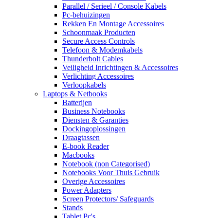
Parallel / Serieel / Console Kabels
Pc-behuizingen
Rekken En Montage Accessoires
Schoonmaak Producten
Secure Access Controls
Telefoon & Modemkabels
Thunderbolt Cables
Veiligheid Inrichtingen & Accessoires
Verlichting Accessoires
Verloopkabels
Laptops & Netbooks
Batterijen
Business Notebooks
Diensten & Garanties
Dockingoplossingen
Draagtassen
E-book Reader
Macbooks
Notebook (non Categorised)
Notebooks Voor Thuis Gebruik
Overige Accessoires
Power Adapters
Screen Protectors/ Safeguards
Stands
Tablet Pc's