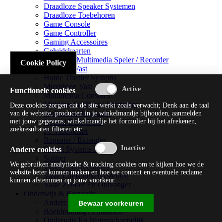
Draadloze Speaker Systemen
Draadloze Toebehoren
Game Console
Game Controller
Gaming Accessoires
Geluidskaarten
Handheld Multimedia Speler / Recorder
Cookie Policy
Headsets Vast
Home Theater Systems
Microfoon Vast
Functionele cookies
Multimedia Consoles
Multimedia Mixer / Versterker
Deze cookies zorgen dat de site werkt zoals verwacht; Denk aan de taal
Multimedia Productie
van de website, producten in je winkelmandje bijhouden, aanmelden
met jouw gegevens, winkelmandje het formulier bij het afrekenen,
Optical Disk Drive
zoekresultaten filteren etc.
Pc Videokaart
Repeater / Extender
Sound Systems Hi-fi
Andere cookies
Splitter
We gebruiken analytische & tracking cookies om te kijken hoe we de
Tuners En Recorders
website beter kunnen maken en hoe we content en eventuele reclame
Vaste Luidsprekersystemen
kunnen afstemmen op jouw voorkeur.
Vaste Zender En Ontvanger
Onderwijs & Recreatie
Andere Beveiligingssoftware
Bewaar voorkeuren
Boekhouding / Financiën
Onderwijs En Wetenschappelijk