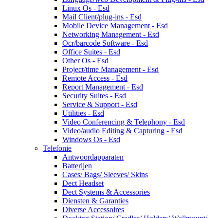
Linux Os - Esd
Mail Client/plug-ins - Esd
Mobile Device Management - Esd
Networking Management - Esd
Ocr/barcode Software - Esd
Office Suites - Esd
Other Os - Esd
Project/time Management - Esd
Remote Access - Esd
Report Management - Esd
Security Suites - Esd
Service & Support - Esd
Utilities - Esd
Video Conferencing & Telephony - Esd
Video/audio Editing & Capturing - Esd
Windows Os - Esd
Telefonie
Antwoordapparaten
Batterijen
Cases/ Bags/ Sleeves/ Skins
Dect Headset
Dect Systems & Accessories
Diensten & Garanties
Diverse Accessoires