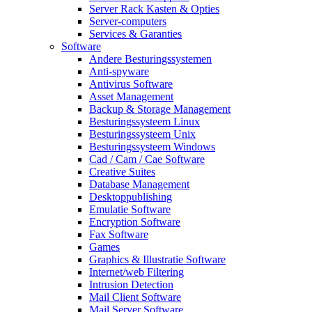
Server Rack Kasten & Opties
Server-computers
Services & Garanties
Software
Andere Besturingssystemen
Anti-spyware
Antivirus Software
Asset Management
Backup & Storage Management
Besturingssysteem Linux
Besturingssysteem Unix
Besturingssysteem Windows
Cad / Cam / Cae Software
Creative Suites
Database Management
Desktoppublishing
Emulatie Software
Encryption Software
Fax Software
Games
Graphics & Illustratie Software
Internet/web Filtering
Intrusion Detection
Mail Client Software
Mail Server Software