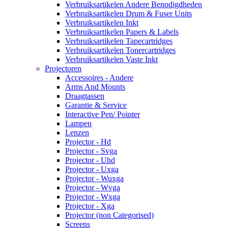
Verbruiksartikelen Andere Benodigdheden
Verbruiksartikelen Drum & Fuser Units
Verbruiksartikelen Inkt
Verbruiksartikelen Papers & Labels
Verbruiksartikelen Tapecartridges
Verbruiksartikelen Tonercartridges
Verbruiksartikelen Vaste Inkt
Projectoren
Accessoires - Andere
Arms And Mounts
Draagtassen
Garantie & Service
Interactive Pen/ Pointer
Lampen
Lenzen
Projector - Hd
Projector - Svga
Projector - Uhd
Projector - Uxga
Projector - Wuxga
Projector - Wvga
Projector - Wxga
Projector - Xga
Projector (non Categorised)
Screens