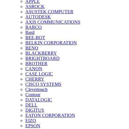
APPLE
ASROCK
ASUSTEK COMPUTER
AUTODESK
AXIS COMMUNICATIONS
BARCO
Basil
BEE-BOT
BELKIN CORPORATION
BENQ
BLACKBERRY
BRIGHTBOARD
BROTHER
CANON
CASE LOGIC
CHERRY
CISCO SYSTEMS
Clevertouch
Contour
DATALOGIC
DELL
DIGITUS
EATON CORPORATION
EIZO
EPSON