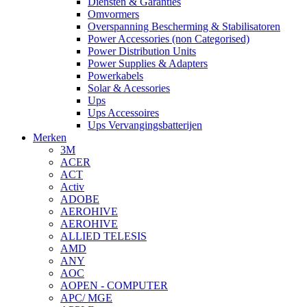
Diensten & Garanties
Omvormers
Overspanning Bescherming & Stabilisatoren
Power Accessories (non Categorised)
Power Distribution Units
Power Supplies & Adapters
Powerkabels
Solar & Acessories
Ups
Ups Accessoires
Ups Vervangingsbatterijen
Merken
3M
ACER
ACT
Activ
ADOBE
AEROHIVE
AEROHIVE
ALLIED TELESIS
AMD
ANY
AOC
AOPEN - COMPUTER
APC/ MGE