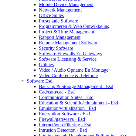
Mobile Device Management
Netwerk Management
Office Suites
Presentatie Software
Programmeren & Web Ontwikkeling
Project & Time Management
Rapport Management
Remote Management Software
Security Software
Software Firewalls En Gateways
Software Licensing & Service
Utilities
Video / Audio Opname En Montage
Video Conference & Telefonie
Software Esd
Back-up & Storage Management - Esd
Cad/cam/cae - Esd
Communication Suites - Esd
Education & Scientific/edutainment - Esd
Emulation/virtualization - Esd
Encryption Software - Esd
Firewall/gateways - Esd
Internet/web Filtering - Esd
Intrusion Detection - Esd
Language/web Development & Plug-ins - Esd