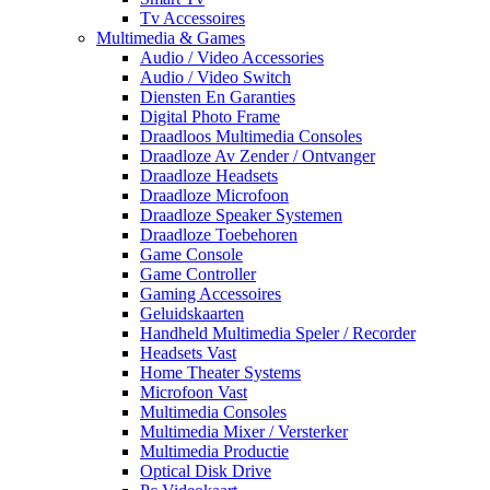
Tv Accessoires
Multimedia & Games
Audio / Video Accessories
Audio / Video Switch
Diensten En Garanties
Digital Photo Frame
Draadloos Multimedia Consoles
Draadloze Av Zender / Ontvanger
Draadloze Headsets
Draadloze Microfoon
Draadloze Speaker Systemen
Draadloze Toebehoren
Game Console
Game Controller
Gaming Accessoires
Geluidskaarten
Handheld Multimedia Speler / Recorder
Headsets Vast
Home Theater Systems
Microfoon Vast
Multimedia Consoles
Multimedia Mixer / Versterker
Multimedia Productie
Optical Disk Drive