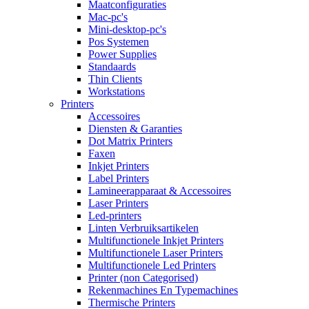
Maatconfiguraties
Mac-pc's
Mini-desktop-pc's
Pos Systemen
Power Supplies
Standaards
Thin Clients
Workstations
Printers
Accessoires
Diensten & Garanties
Dot Matrix Printers
Faxen
Inkjet Printers
Label Printers
Lamineerapparaat & Accessoires
Laser Printers
Led-printers
Linten Verbruiksartikelen
Multifunctionele Inkjet Printers
Multifunctionele Laser Printers
Multifunctionele Led Printers
Printer (non Categorised)
Rekenmachines En Typemachines
Thermische Printers