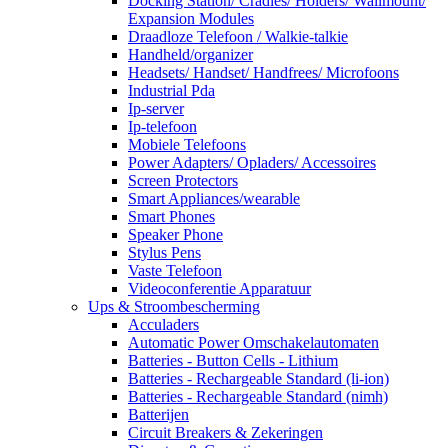
Docking Station/ Cradles/ Holders/ Wallmount/
Expansion Modules
Draadloze Telefoon / Walkie-talkie
Handheld/organizer
Headsets/ Handset/ Handfrees/ Microfoons
Industrial Pda
Ip-server
Ip-telefoon
Mobiele Telefoons
Power Adapters/ Opladers/ Accessoires
Screen Protectors
Smart Appliances/wearable
Smart Phones
Speaker Phone
Stylus Pens
Vaste Telefoon
Videoconferentie Apparatuur
Ups & Stroombescherming
Acculaders
Automatic Power Omschakelautomaten
Batteries - Button Cells - Lithium
Batteries - Rechargeable Standard (li-ion)
Batteries - Rechargeable Standard (nimh)
Batterijen
Circuit Breakers & Zekeringen