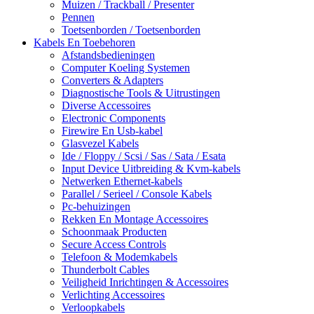
Muizen / Trackball / Presenter
Pennen
Toetsenborden / Toetsenborden
Kabels En Toebehoren
Afstandsbedieningen
Computer Koeling Systemen
Converters & Adapters
Diagnostische Tools & Uitrustingen
Diverse Accessoires
Electronic Components
Firewire En Usb-kabel
Glasvezel Kabels
Ide / Floppy / Scsi / Sas / Sata / Esata
Input Device Uitbreiding & Kvm-kabels
Netwerken Ethernet-kabels
Parallel / Serieel / Console Kabels
Pc-behuizingen
Rekken En Montage Accessoires
Schoonmaak Producten
Secure Access Controls
Telefoon & Modemkabels
Thunderbolt Cables
Veiligheid Inrichtingen & Accessoires
Verlichting Accessoires
Verloopkabels