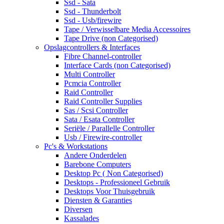
Ssd - Sata
Ssd - Thunderbolt
Ssd - Usb/firewire
Tape / Verwisselbare Media Accessoires
Tape Drive (non Categorised)
Opslagcontrollers & Interfaces
Fibre Channel-controller
Interface Cards (non Categorised)
Multi Controller
Pcmcia Controller
Raid Controller
Raid Controller Supplies
Sas / Scsi Controller
Sata / Esata Controller
Seriële / Parallelle Controller
Usb / Firewire-controller
Pc's & Workstations
Andere Onderdelen
Barebone Computers
Desktop Pc ( Non Categorised)
Desktops - Professioneel Gebruik
Desktops Voor Thuisgebruik
Diensten & Garanties
Diversen
Kassalades