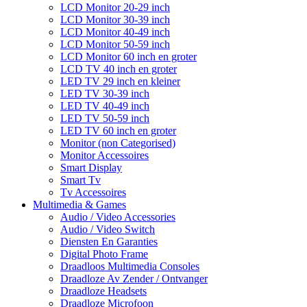
LCD Monitor 20-29 inch
LCD Monitor 30-39 inch
LCD Monitor 40-49 inch
LCD Monitor 50-59 inch
LCD Monitor 60 inch en groter
LCD TV 40 inch en groter
LED TV 29 inch en kleiner
LED TV 30-39 inch
LED TV 40-49 inch
LED TV 50-59 inch
LED TV 60 inch en groter
Monitor (non Categorised)
Monitor Accessoires
Smart Display
Smart Tv
Tv Accessoires
Multimedia & Games
Audio / Video Accessories
Audio / Video Switch
Diensten En Garanties
Digital Photo Frame
Draadloos Multimedia Consoles
Draadloze Av Zender / Ontvanger
Draadloze Headsets
Draadloze Microfoon