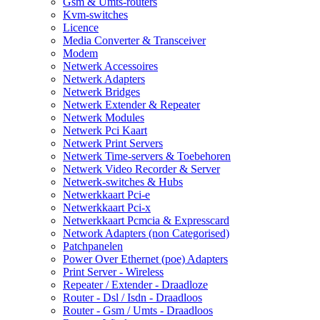
Gsm & Umts-routers
Kvm-switches
Licence
Media Converter & Transceiver
Modem
Netwerk Accessoires
Netwerk Adapters
Netwerk Bridges
Netwerk Extender & Repeater
Netwerk Modules
Netwerk Pci Kaart
Netwerk Print Servers
Netwerk Time-servers & Toebehoren
Netwerk Video Recorder & Server
Netwerk-switches & Hubs
Netwerkkaart Pci-e
Netwerkkaart Pci-x
Netwerkkaart Pcmcia & Expresscard
Network Adapters (non Categorised)
Patchpanelen
Power Over Ethernet (poe) Adapters
Print Server - Wireless
Repeater / Extender - Draadloze
Router - Dsl / Isdn - Draadloos
Router - Gsm / Umts - Draadloos