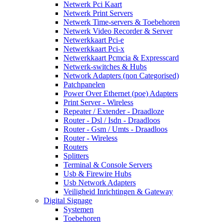
Netwerk Pci Kaart
Netwerk Print Servers
Netwerk Time-servers & Toebehoren
Netwerk Video Recorder & Server
Netwerkkaart Pci-e
Netwerkkaart Pci-x
Netwerkkaart Pcmcia & Expresscard
Netwerk-switches & Hubs
Network Adapters (non Categorised)
Patchpanelen
Power Over Ethernet (poe) Adapters
Print Server - Wireless
Repeater / Extender - Draadloze
Router - Dsl / Isdn - Draadloos
Router - Gsm / Umts - Draadloos
Router - Wireless
Routers
Splitters
Terminal & Console Servers
Usb & Firewire Hubs
Usb Network Adapters
Veiligheid Inrichtingen & Gateway
Digital Signage
Systemen
Toebehoren