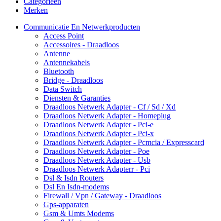
Categorieën
Merken
Communicatie En Netwerkproducten
Access Point
Accessoires - Draadloos
Antenne
Antennekabels
Bluetooth
Bridge - Draadloos
Data Switch
Diensten & Garanties
Draadloos Netwerk Adapter - Cf / Sd / Xd
Draadloos Netwerk Adapter - Homeplug
Draadloos Netwerk Adapter - Pci-e
Draadloos Netwerk Adapter - Pci-x
Draadloos Netwerk Adapter - Pcmcia / Expresscard
Draadloos Netwerk Adapter - Poe
Draadloos Netwerk Adapter - Usb
Draadloos Netwerk Adapterr - Pci
Dsl & Isdn Routers
Dsl En Isdn-modems
Firewall / Vpn / Gateway - Draadloos
Gps-apparaten
Gsm & Umts Modems