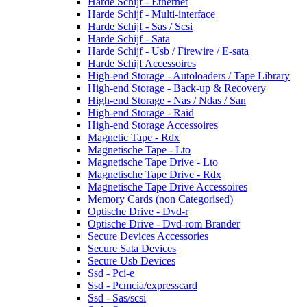
Harde Schijf - Ethernet
Harde Schijf - Multi-interface
Harde Schijf - Sas / Scsi
Harde Schijf - Sata
Harde Schijf - Usb / Firewire / E-sata
Harde Schijf Accessoires
High-end Storage - Autoloaders / Tape Library
High-end Storage - Back-up & Recovery
High-end Storage - Nas / Ndas / San
High-end Storage - Raid
High-end Storage Accessoires
Magnetic Tape - Rdx
Magnetische Tape - Lto
Magnetische Tape Drive - Lto
Magnetische Tape Drive - Rdx
Magnetische Tape Drive Accessoires
Memory Cards (non Categorised)
Optische Drive - Dvd-r
Optische Drive - Dvd-rom Brander
Secure Devices Accessories
Secure Sata Devices
Secure Usb Devices
Ssd - Pci-e
Ssd - Pcmcia/expresscard
Ssd - Sas/scsi