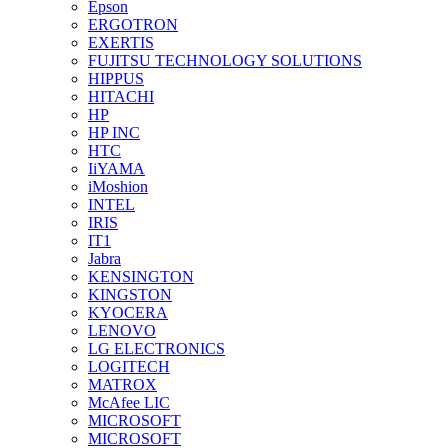
Epson
ERGOTRON
EXERTIS
FUJITSU TECHNOLOGY SOLUTIONS
HIPPUS
HITACHI
HP
HP INC
HTC
IiYAMA
iMoshion
INTEL
IRIS
IT1
Jabra
KENSINGTON
KINGSTON
KYOCERA
LENOVO
LG ELECTRONICS
LOGITECH
MATROX
McAfee LIC
MICROSOFT
MICROSOFT