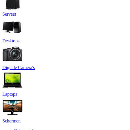
Servers
Desktops
Digitale Camera's
Laptops
Schermen