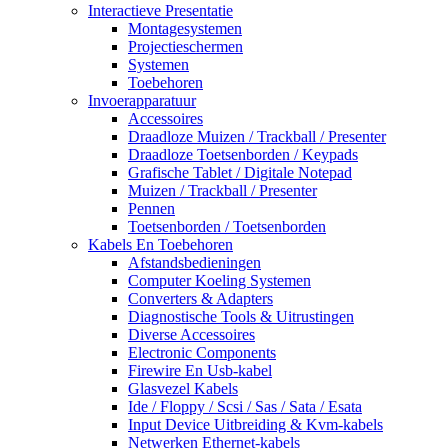
Interactieve Presentatie
Montagesystemen
Projectieschermen
Systemen
Toebehoren
Invoerapparatuur
Accessoires
Draadloze Muizen / Trackball / Presenter
Draadloze Toetsenborden / Keypads
Grafische Tablet / Digitale Notepad
Muizen / Trackball / Presenter
Pennen
Toetsenborden / Toetsenborden
Kabels En Toebehoren
Afstandsbedieningen
Computer Koeling Systemen
Converters & Adapters
Diagnostische Tools & Uitrustingen
Diverse Accessoires
Electronic Components
Firewire En Usb-kabel
Glasvezel Kabels
Ide / Floppy / Scsi / Sas / Sata / Esata
Input Device Uitbreiding & Kvm-kabels
Netwerken Ethernet-kabels