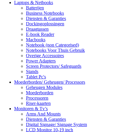
Laptops & Netbooks
Batterijen
Business Notebooks
Diensten & Garanties
Dockingoplossingen
Draagtassen
E-book Reader
Macbooks
Notebook (non Categorised)
Notebooks Voor Thuis Gebruik
Overige Accessoires
Power Adapters
Screen Protectors/ Safeguards
Stands
Tablet Pc's
Moederborden/ Geheugen/ Processors
Geheugen Modules
Moederborden
Processoren
Riser-kaarten
Monitoren & Tv’s
Arms And Mounts
Diensten & Garanties
Digital Signage/ Signage System
LCD Monitor 10-19 inch