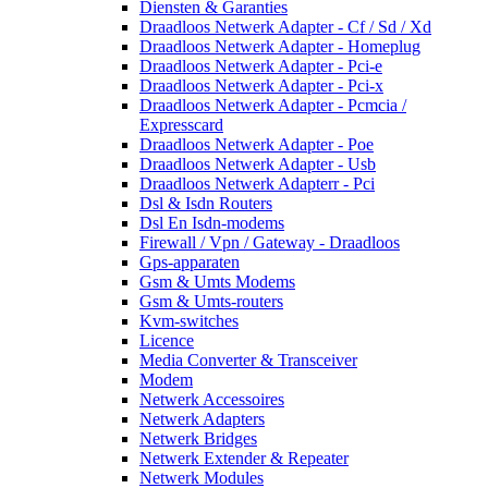
Diensten & Garanties
Draadloos Netwerk Adapter - Cf / Sd / Xd
Draadloos Netwerk Adapter - Homeplug
Draadloos Netwerk Adapter - Pci-e
Draadloos Netwerk Adapter - Pci-x
Draadloos Netwerk Adapter - Pcmcia /
Expresscard
Draadloos Netwerk Adapter - Poe
Draadloos Netwerk Adapter - Usb
Draadloos Netwerk Adapterr - Pci
Dsl & Isdn Routers
Dsl En Isdn-modems
Firewall / Vpn / Gateway - Draadloos
Gps-apparaten
Gsm & Umts Modems
Gsm & Umts-routers
Kvm-switches
Licence
Media Converter & Transceiver
Modem
Netwerk Accessoires
Netwerk Adapters
Netwerk Bridges
Netwerk Extender & Repeater
Netwerk Modules