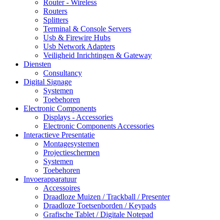
Router - Wireless
Routers
Splitters
Terminal & Console Servers
Usb & Firewire Hubs
Usb Network Adapters
Veiligheid Inrichtingen & Gateway
Diensten
Consultancy
Digital Signage
Systemen
Toebehoren
Electronic Components
Displays - Accessories
Electronic Components Accessories
Interactieve Presentatie
Montagesystemen
Projectieschermen
Systemen
Toebehoren
Invoerapparatuur
Accessoires
Draadloze Muizen / Trackball / Presenter
Draadloze Toetsenborden / Keypads
Grafische Tablet / Digitale Notepad