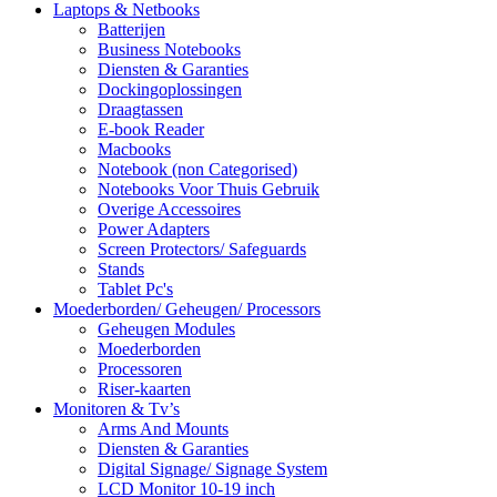
Laptops & Netbooks
Batterijen
Business Notebooks
Diensten & Garanties
Dockingoplossingen
Draagtassen
E-book Reader
Macbooks
Notebook (non Categorised)
Notebooks Voor Thuis Gebruik
Overige Accessoires
Power Adapters
Screen Protectors/ Safeguards
Stands
Tablet Pc's
Moederborden/ Geheugen/ Processors
Geheugen Modules
Moederborden
Processoren
Riser-kaarten
Monitoren & Tv’s
Arms And Mounts
Diensten & Garanties
Digital Signage/ Signage System
LCD Monitor 10-19 inch