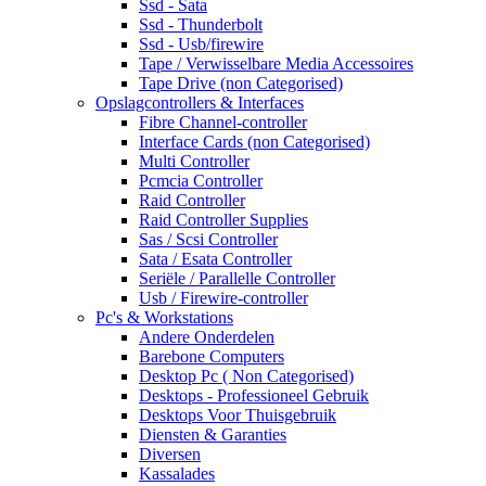
Ssd - Sata
Ssd - Thunderbolt
Ssd - Usb/firewire
Tape / Verwisselbare Media Accessoires
Tape Drive (non Categorised)
Opslagcontrollers & Interfaces
Fibre Channel-controller
Interface Cards (non Categorised)
Multi Controller
Pcmcia Controller
Raid Controller
Raid Controller Supplies
Sas / Scsi Controller
Sata / Esata Controller
Seriële / Parallelle Controller
Usb / Firewire-controller
Pc's & Workstations
Andere Onderdelen
Barebone Computers
Desktop Pc ( Non Categorised)
Desktops - Professioneel Gebruik
Desktops Voor Thuisgebruik
Diensten & Garanties
Diversen
Kassalades