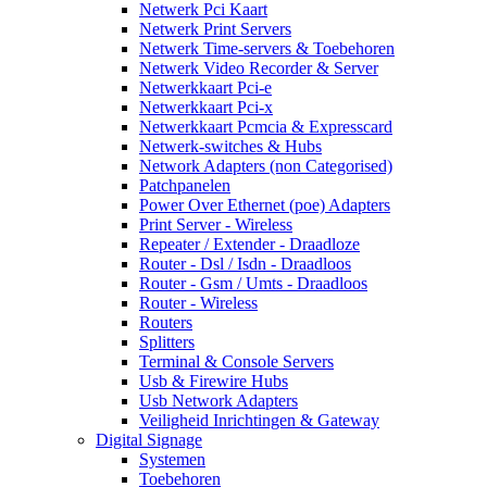
Netwerk Pci Kaart
Netwerk Print Servers
Netwerk Time-servers & Toebehoren
Netwerk Video Recorder & Server
Netwerkkaart Pci-e
Netwerkkaart Pci-x
Netwerkkaart Pcmcia & Expresscard
Netwerk-switches & Hubs
Network Adapters (non Categorised)
Patchpanelen
Power Over Ethernet (poe) Adapters
Print Server - Wireless
Repeater / Extender - Draadloze
Router - Dsl / Isdn - Draadloos
Router - Gsm / Umts - Draadloos
Router - Wireless
Routers
Splitters
Terminal & Console Servers
Usb & Firewire Hubs
Usb Network Adapters
Veiligheid Inrichtingen & Gateway
Digital Signage
Systemen
Toebehoren