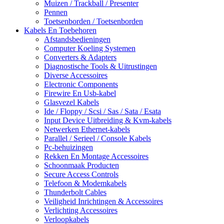
Muizen / Trackball / Presenter
Pennen
Toetsenborden / Toetsenborden
Kabels En Toebehoren
Afstandsbedieningen
Computer Koeling Systemen
Converters & Adapters
Diagnostische Tools & Uitrustingen
Diverse Accessoires
Electronic Components
Firewire En Usb-kabel
Glasvezel Kabels
Ide / Floppy / Scsi / Sas / Sata / Esata
Input Device Uitbreiding & Kvm-kabels
Netwerken Ethernet-kabels
Parallel / Serieel / Console Kabels
Pc-behuizingen
Rekken En Montage Accessoires
Schoonmaak Producten
Secure Access Controls
Telefoon & Modemkabels
Thunderbolt Cables
Veiligheid Inrichtingen & Accessoires
Verlichting Accessoires
Verloopkabels