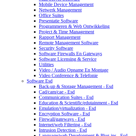
Mobile Device Management
Netwerk Management
Office Suites
Presentatie Software
Programmeren & Web Ontwikkeling
Project & Time Management
Rapport Management
Remote Management Software
Security Software
Software Firewalls En Gateways
Software Licensing & Service
Utilities
Video / Audio Opname En Montage
Video Conference & Telefonie
Software Esd
Back-up & Storage Management - Esd
Cad/cam/cae - Esd
Communication Suites - Esd
Education & Scientific/edutainment - Esd
Emulation/virtualization - Esd
Encryption Software - Esd
Firewall/gateways - Esd
Internet/web Filtering - Esd
Intrusion Detection - Esd
Language/web Development & Plug-ins - Esd