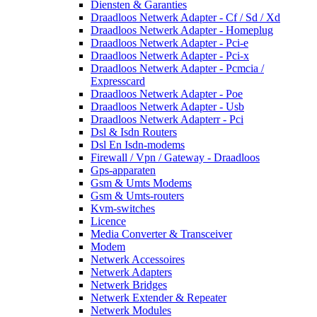
Diensten & Garanties
Draadloos Netwerk Adapter - Cf / Sd / Xd
Draadloos Netwerk Adapter - Homeplug
Draadloos Netwerk Adapter - Pci-e
Draadloos Netwerk Adapter - Pci-x
Draadloos Netwerk Adapter - Pcmcia /
Expresscard
Draadloos Netwerk Adapter - Poe
Draadloos Netwerk Adapter - Usb
Draadloos Netwerk Adapterr - Pci
Dsl & Isdn Routers
Dsl En Isdn-modems
Firewall / Vpn / Gateway - Draadloos
Gps-apparaten
Gsm & Umts Modems
Gsm & Umts-routers
Kvm-switches
Licence
Media Converter & Transceiver
Modem
Netwerk Accessoires
Netwerk Adapters
Netwerk Bridges
Netwerk Extender & Repeater
Netwerk Modules