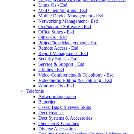
Linux Os - Esd
Mail Client/plug-ins - Esd
Mobile Device Management - Esd
Networking Management - Esd
Ocr/barcode Software - Esd
Office Suites - Esd
Other Os - Esd
Project/time Management - Esd
Remote Access - Esd
Report Management - Esd
Security Suites - Esd
Service & Support - Esd
Utilities - Esd
Video Conferencing & Telephony - Esd
Video/audio Editing & Capturing - Esd
Windows Os - Esd
Telefonie
Antwoordapparaten
Batterijen
Cases/ Bags/ Sleeves/ Skins
Dect Headset
Dect Systems & Accessories
Diensten & Garanties
Diverse Accessoires