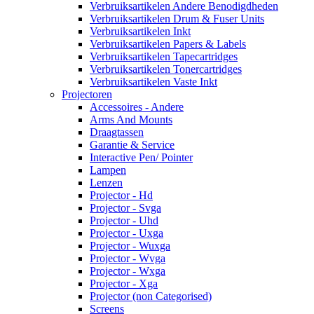
Verbruiksartikelen Andere Benodigdheden
Verbruiksartikelen Drum & Fuser Units
Verbruiksartikelen Inkt
Verbruiksartikelen Papers & Labels
Verbruiksartikelen Tapecartridges
Verbruiksartikelen Tonercartridges
Verbruiksartikelen Vaste Inkt
Projectoren
Accessoires - Andere
Arms And Mounts
Draagtassen
Garantie & Service
Interactive Pen/ Pointer
Lampen
Lenzen
Projector - Hd
Projector - Svga
Projector - Uhd
Projector - Uxga
Projector - Wuxga
Projector - Wvga
Projector - Wxga
Projector - Xga
Projector (non Categorised)
Screens