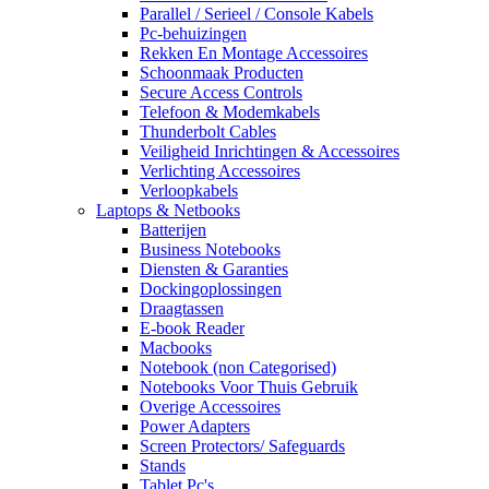
Parallel / Serieel / Console Kabels
Pc-behuizingen
Rekken En Montage Accessoires
Schoonmaak Producten
Secure Access Controls
Telefoon & Modemkabels
Thunderbolt Cables
Veiligheid Inrichtingen & Accessoires
Verlichting Accessoires
Verloopkabels
Laptops & Netbooks
Batterijen
Business Notebooks
Diensten & Garanties
Dockingoplossingen
Draagtassen
E-book Reader
Macbooks
Notebook (non Categorised)
Notebooks Voor Thuis Gebruik
Overige Accessoires
Power Adapters
Screen Protectors/ Safeguards
Stands
Tablet Pc's