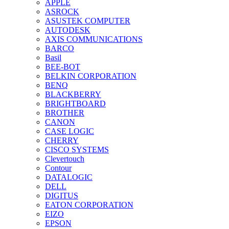
APPLE
ASROCK
ASUSTEK COMPUTER
AUTODESK
AXIS COMMUNICATIONS
BARCO
Basil
BEE-BOT
BELKIN CORPORATION
BENQ
BLACKBERRY
BRIGHTBOARD
BROTHER
CANON
CASE LOGIC
CHERRY
CISCO SYSTEMS
Clevertouch
Contour
DATALOGIC
DELL
DIGITUS
EATON CORPORATION
EIZO
EPSON