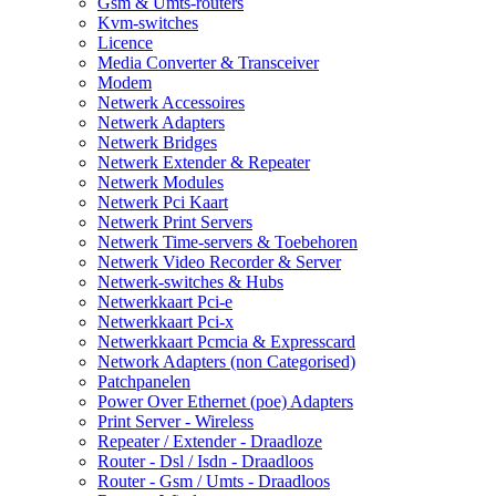
Gsm & Umts-routers
Kvm-switches
Licence
Media Converter & Transceiver
Modem
Netwerk Accessoires
Netwerk Adapters
Netwerk Bridges
Netwerk Extender & Repeater
Netwerk Modules
Netwerk Pci Kaart
Netwerk Print Servers
Netwerk Time-servers & Toebehoren
Netwerk Video Recorder & Server
Netwerk-switches & Hubs
Netwerkkaart Pci-e
Netwerkkaart Pci-x
Netwerkkaart Pcmcia & Expresscard
Network Adapters (non Categorised)
Patchpanelen
Power Over Ethernet (poe) Adapters
Print Server - Wireless
Repeater / Extender - Draadloze
Router - Dsl / Isdn - Draadloos
Router - Gsm / Umts - Draadloos