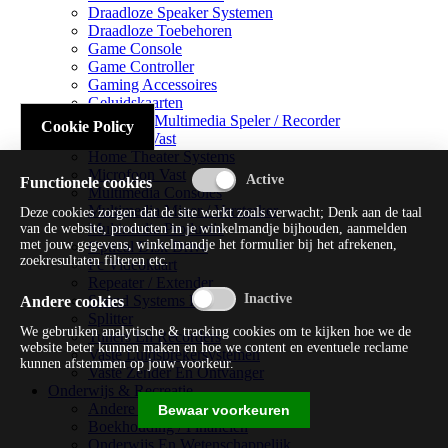
Draadloze Speaker Systemen
Draadloze Toebehoren
Game Console
Game Controller
Gaming Accessoires
Geluidskaarten
Handheld Multimedia Speler / Recorder
Cookie Policy
Headsets Vast
Home Theater Systems
Microfoon Vast
Functionele cookies
Multimedia Consoles
Multimedia Mixer / Versterker
Deze cookies zorgen dat de site werkt zoals verwacht; Denk aan de taal
Multimedia Productie
van de website, producten in je winkelmandje bijhouden, aanmelden
met jouw gegevens, winkelmandje het formulier bij het afrekenen,
Optical Disk Drive
zoekresultaten filteren etc.
Pc Videokaart
Repeater / Extender
Sound Systems Hi-fi
Andere cookies
Splitter
We gebruiken analytische & tracking cookies om te kijken hoe we de
Tuners En Recorders
website beter kunnen maken en hoe we content en eventuele reclame
Vaste Luidsprekersystemen
kunnen afstemmen op jouw voorkeur.
Vaste Zender En Ontvanger
Onderwijs & Recreatie
Andere Beveiligingssoftware
Bewaar voorkeuren
Boekhouding / Financiën
Onderwijs En Wetenschappelijk