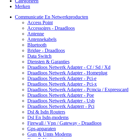
Categorieën
Merken
Communicatie En Netwerkproducten
Access Point
Accessoires - Draadloos
Antenne
Antennekabels
Bluetooth
Bridge - Draadloos
Data Switch
Diensten & Garanties
Draadloos Netwerk Adapter - Cf / Sd / Xd
Draadloos Netwerk Adapter - Homeplug
Draadloos Netwerk Adapter - Pci-e
Draadloos Netwerk Adapter - Pci-x
Draadloos Netwerk Adapter - Pcmcia / Expresscard
Draadloos Netwerk Adapter - Poe
Draadloos Netwerk Adapter - Usb
Draadloos Netwerk Adapterr - Pci
Dsl & Isdn Routers
Dsl En Isdn-modems
Firewall / Vpn / Gateway - Draadloos
Gps-apparaten
Gsm & Umts Modems