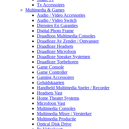
Tv Accessoires
Multimedia & Games
Audio / Video Accessories
Audio / Video Switch
Diensten En Garanties
Digital Photo Frame
Draadloos Multimedia Consoles
Draadloze Av Zender / Ontvanger
Draadloze Headsets
Draadloze Microfoon
Draadloze Speaker Systemen
Draadloze Toebehoren
Game Console
Game Controller
Gaming Accessoires
Geluidskaarten
Handheld Multimedia Speler / Recorder
Headsets Vast
Home Theater Systems
Microfoon Vast
Multimedia Consoles
Multimedia Mixer / Versterker
Multimedia Productie
Optical Disk Drive