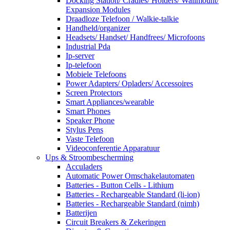
Docking Station/ Cradles/ Holders/ Wallmount/
Expansion Modules
Draadloze Telefoon / Walkie-talkie
Handheld/organizer
Headsets/ Handset/ Handfrees/ Microfoons
Industrial Pda
Ip-server
Ip-telefoon
Mobiele Telefoons
Power Adapters/ Opladers/ Accessoires
Screen Protectors
Smart Appliances/wearable
Smart Phones
Speaker Phone
Stylus Pens
Vaste Telefoon
Videoconferentie Apparatuur
Ups & Stroombescherming
Acculaders
Automatic Power Omschakelautomaten
Batteries - Button Cells - Lithium
Batteries - Rechargeable Standard (li-ion)
Batteries - Rechargeable Standard (nimh)
Batterijen
Circuit Breakers & Zekeringen