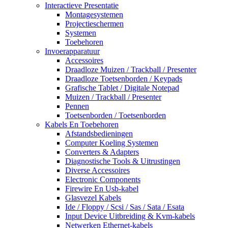
Interactieve Presentatie
Montagesystemen
Projectieschermen
Systemen
Toebehoren
Invoerapparatuur
Accessoires
Draadloze Muizen / Trackball / Presenter
Draadloze Toetsenborden / Keypads
Grafische Tablet / Digitale Notepad
Muizen / Trackball / Presenter
Pennen
Toetsenborden / Toetsenborden
Kabels En Toebehoren
Afstandsbedieningen
Computer Koeling Systemen
Converters & Adapters
Diagnostische Tools & Uitrustingen
Diverse Accessoires
Electronic Components
Firewire En Usb-kabel
Glasvezel Kabels
Ide / Floppy / Scsi / Sas / Sata / Esata
Input Device Uitbreiding & Kvm-kabels
Netwerken Ethernet-kabels