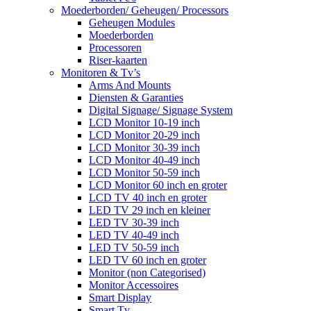
Moederborden/ Geheugen/ Processors
Geheugen Modules
Moederborden
Processoren
Riser-kaarten
Monitoren & Tv’s
Arms And Mounts
Diensten & Garanties
Digital Signage/ Signage System
LCD Monitor 10-19 inch
LCD Monitor 20-29 inch
LCD Monitor 30-39 inch
LCD Monitor 40-49 inch
LCD Monitor 50-59 inch
LCD Monitor 60 inch en groter
LCD TV 40 inch en groter
LED TV 29 inch en kleiner
LED TV 30-39 inch
LED TV 40-49 inch
LED TV 50-59 inch
LED TV 60 inch en groter
Monitor (non Categorised)
Monitor Accessoires
Smart Display
Smart Tv