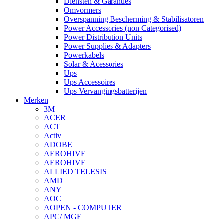
Diensten & Garanties
Omvormers
Overspanning Bescherming & Stabilisatoren
Power Accessories (non Categorised)
Power Distribution Units
Power Supplies & Adapters
Powerkabels
Solar & Acessories
Ups
Ups Accessoires
Ups Vervangingsbatterijen
Merken
3M
ACER
ACT
Activ
ADOBE
AEROHIVE
AEROHIVE
ALLIED TELESIS
AMD
ANY
AOC
AOPEN - COMPUTER
APC/ MGE