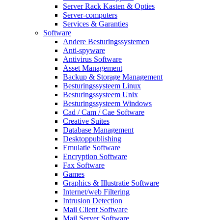
Server Rack Kasten & Opties
Server-computers
Services & Garanties
Software
Andere Besturingssystemen
Anti-spyware
Antivirus Software
Asset Management
Backup & Storage Management
Besturingssysteem Linux
Besturingssysteem Unix
Besturingssysteem Windows
Cad / Cam / Cae Software
Creative Suites
Database Management
Desktoppublishing
Emulatie Software
Encryption Software
Fax Software
Games
Graphics & Illustratie Software
Internet/web Filtering
Intrusion Detection
Mail Client Software
Mail Server Software