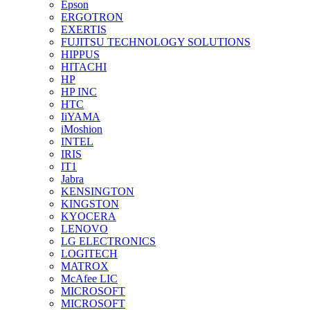
Epson
ERGOTRON
EXERTIS
FUJITSU TECHNOLOGY SOLUTIONS
HIPPUS
HITACHI
HP
HP INC
HTC
IiYAMA
iMoshion
INTEL
IRIS
IT1
Jabra
KENSINGTON
KINGSTON
KYOCERA
LENOVO
LG ELECTRONICS
LOGITECH
MATROX
McAfee LIC
MICROSOFT
MICROSOFT