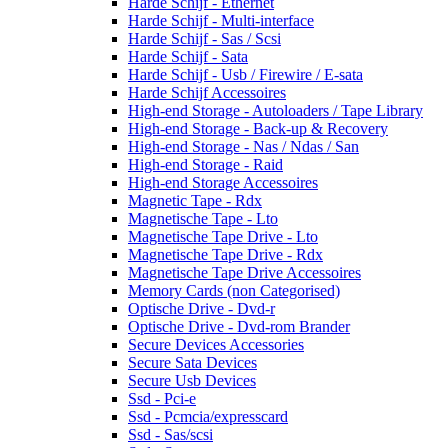
Harde Schijf - Ethernet
Harde Schijf - Multi-interface
Harde Schijf - Sas / Scsi
Harde Schijf - Sata
Harde Schijf - Usb / Firewire / E-sata
Harde Schijf Accessoires
High-end Storage - Autoloaders / Tape Library
High-end Storage - Back-up & Recovery
High-end Storage - Nas / Ndas / San
High-end Storage - Raid
High-end Storage Accessoires
Magnetic Tape - Rdx
Magnetische Tape - Lto
Magnetische Tape Drive - Lto
Magnetische Tape Drive - Rdx
Magnetische Tape Drive Accessoires
Memory Cards (non Categorised)
Optische Drive - Dvd-r
Optische Drive - Dvd-rom Brander
Secure Devices Accessories
Secure Sata Devices
Secure Usb Devices
Ssd - Pci-e
Ssd - Pcmcia/expresscard
Ssd - Sas/scsi