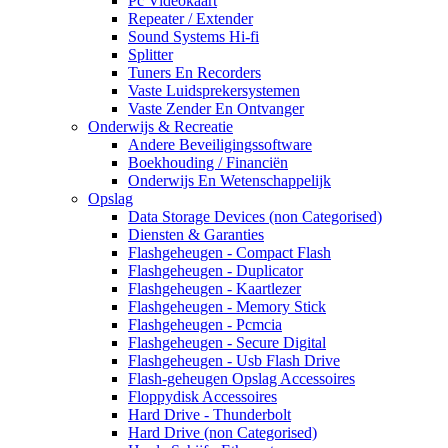
Pc Videokaart
Repeater / Extender
Sound Systems Hi-fi
Splitter
Tuners En Recorders
Vaste Luidsprekersystemen
Vaste Zender En Ontvanger
Onderwijs & Recreatie
Andere Beveiligingssoftware
Boekhouding / Financiën
Onderwijs En Wetenschappelijk
Opslag
Data Storage Devices (non Categorised)
Diensten & Garanties
Flashgeheugen - Compact Flash
Flashgeheugen - Duplicator
Flashgeheugen - Kaartlezer
Flashgeheugen - Memory Stick
Flashgeheugen - Pcmcia
Flashgeheugen - Secure Digital
Flashgeheugen - Usb Flash Drive
Flash-geheugen Opslag Accessoires
Floppydisk Accessoires
Hard Drive - Thunderbolt
Hard Drive (non Categorised)