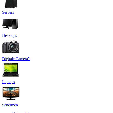
Servers
Desktops
Digitale Camera's
Laptops
Schermen