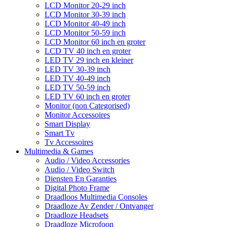
LCD Monitor 20-29 inch
LCD Monitor 30-39 inch
LCD Monitor 40-49 inch
LCD Monitor 50-59 inch
LCD Monitor 60 inch en groter
LCD TV 40 inch en groter
LED TV 29 inch en kleiner
LED TV 30-39 inch
LED TV 40-49 inch
LED TV 50-59 inch
LED TV 60 inch en groter
Monitor (non Categorised)
Monitor Accessoires
Smart Display
Smart Tv
Tv Accessoires
Multimedia & Games
Audio / Video Accessories
Audio / Video Switch
Diensten En Garanties
Digital Photo Frame
Draadloos Multimedia Consoles
Draadloze Av Zender / Ontvanger
Draadloze Headsets
Draadloze Microfoon