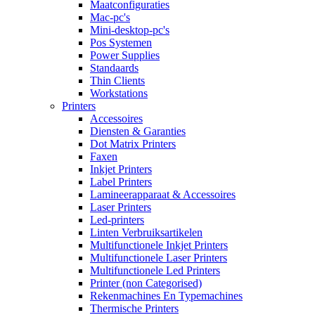
Maatconfiguraties
Mac-pc's
Mini-desktop-pc's
Pos Systemen
Power Supplies
Standaards
Thin Clients
Workstations
Printers
Accessoires
Diensten & Garanties
Dot Matrix Printers
Faxen
Inkjet Printers
Label Printers
Lamineerapparaat & Accessoires
Laser Printers
Led-printers
Linten Verbruiksartikelen
Multifunctionele Inkjet Printers
Multifunctionele Laser Printers
Multifunctionele Led Printers
Printer (non Categorised)
Rekenmachines En Typemachines
Thermische Printers