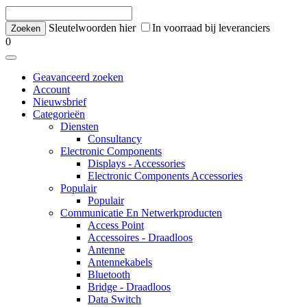
Sleutelwoorden hier
In voorraad bij leveranciers
0
Geavanceerd zoeken
Account
Nieuwsbrief
Categorieën
Diensten
Consultancy
Electronic Components
Displays - Accessories
Electronic Components Accessories
Populair
Populair
Communicatie En Netwerkproducten
Access Point
Accessoires - Draadloos
Antenne
Antennekabels
Bluetooth
Bridge - Draadloos
Data Switch