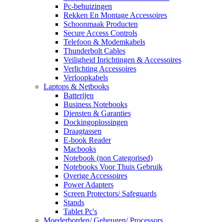
Pc-behuizingen
Rekken En Montage Accessoires
Schoonmaak Producten
Secure Access Controls
Telefoon & Modemkabels
Thunderbolt Cables
Veiligheid Inrichtingen & Accessoires
Verlichting Accessoires
Verloopkabels
Laptops & Netbooks
Batterijen
Business Notebooks
Diensten & Garanties
Dockingoplossingen
Draagtassen
E-book Reader
Macbooks
Notebook (non Categorised)
Notebooks Voor Thuis Gebruik
Overige Accessoires
Power Adapters
Screen Protectors/ Safeguards
Stands
Tablet Pc's
Moederborden/ Geheugen/ Processors