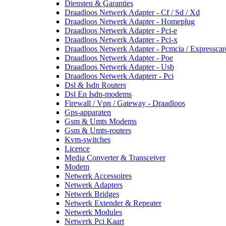
Diensten & Garanties
Draadloos Netwerk Adapter - Cf / Sd / Xd
Draadloos Netwerk Adapter - Homeplug
Draadloos Netwerk Adapter - Pci-e
Draadloos Netwerk Adapter - Pci-x
Draadloos Netwerk Adapter - Pcmcia / Expresscar
Draadloos Netwerk Adapter - Poe
Draadloos Netwerk Adapter - Usb
Draadloos Netwerk Adapterr - Pci
Dsl & Isdn Routers
Dsl En Isdn-modems
Firewall / Vpn / Gateway - Draadloos
Gps-apparaten
Gsm & Umts Modems
Gsm & Umts-routers
Kvm-switches
Licence
Media Converter & Transceiver
Modem
Netwerk Accessoires
Netwerk Adapters
Netwerk Bridges
Netwerk Extender & Repeater
Netwerk Modules
Netwerk Pci Kaart