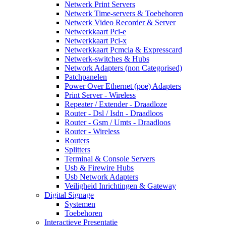
Netwerk Print Servers
Netwerk Time-servers & Toebehoren
Netwerk Video Recorder & Server
Netwerkkaart Pci-e
Netwerkkaart Pci-x
Netwerkkaart Pcmcia & Expresscard
Netwerk-switches & Hubs
Network Adapters (non Categorised)
Patchpanelen
Power Over Ethernet (poe) Adapters
Print Server - Wireless
Repeater / Extender - Draadloze
Router - Dsl / Isdn - Draadloos
Router - Gsm / Umts - Draadloos
Router - Wireless
Routers
Splitters
Terminal & Console Servers
Usb & Firewire Hubs
Usb Network Adapters
Veiligheid Inrichtingen & Gateway
Digital Signage
Systemen
Toebehoren
Interactieve Presentatie