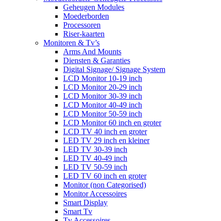
Geheugen Modules
Moederborden
Processoren
Riser-kaarten
Monitoren & Tv’s
Arms And Mounts
Diensten & Garanties
Digital Signage/ Signage System
LCD Monitor 10-19 inch
LCD Monitor 20-29 inch
LCD Monitor 30-39 inch
LCD Monitor 40-49 inch
LCD Monitor 50-59 inch
LCD Monitor 60 inch en groter
LCD TV 40 inch en groter
LED TV 29 inch en kleiner
LED TV 30-39 inch
LED TV 40-49 inch
LED TV 50-59 inch
LED TV 60 inch en groter
Monitor (non Categorised)
Monitor Accessoires
Smart Display
Smart Tv
Tv Accessoires