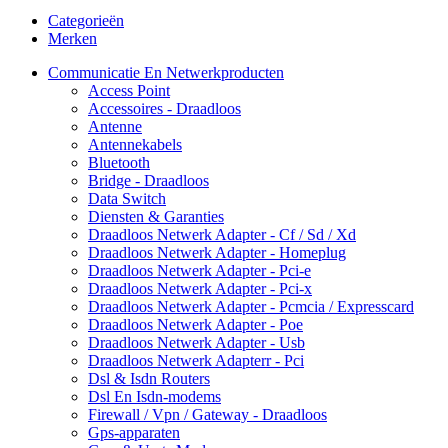
Categorieën
Merken
Communicatie En Netwerkproducten
Access Point
Accessoires - Draadloos
Antenne
Antennekabels
Bluetooth
Bridge - Draadloos
Data Switch
Diensten & Garanties
Draadloos Netwerk Adapter - Cf / Sd / Xd
Draadloos Netwerk Adapter - Homeplug
Draadloos Netwerk Adapter - Pci-e
Draadloos Netwerk Adapter - Pci-x
Draadloos Netwerk Adapter - Pcmcia / Expresscard
Draadloos Netwerk Adapter - Poe
Draadloos Netwerk Adapter - Usb
Draadloos Netwerk Adapterr - Pci
Dsl & Isdn Routers
Dsl En Isdn-modems
Firewall / Vpn / Gateway - Draadloos
Gps-apparaten