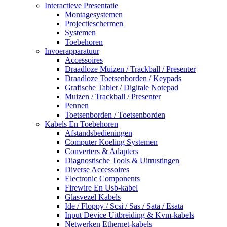
Interactieve Presentatie
Montagesystemen
Projectieschermen
Systemen
Toebehoren
Invoerapparatuur
Accessoires
Draadloze Muizen / Trackball / Presenter
Draadloze Toetsenborden / Keypads
Grafische Tablet / Digitale Notepad
Muizen / Trackball / Presenter
Pennen
Toetsenborden / Toetsenborden
Kabels En Toebehoren
Afstandsbedieningen
Computer Koeling Systemen
Converters & Adapters
Diagnostische Tools & Uitrustingen
Diverse Accessoires
Electronic Components
Firewire En Usb-kabel
Glasvezel Kabels
Ide / Floppy / Scsi / Sas / Sata / Esata
Input Device Uitbreiding & Kvm-kabels
Netwerken Ethernet-kabels