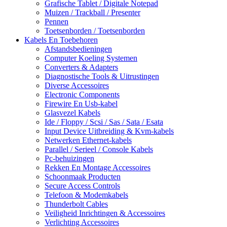
Grafische Tablet / Digitale Notepad
Muizen / Trackball / Presenter
Pennen
Toetsenborden / Toetsenborden
Kabels En Toebehoren
Afstandsbedieningen
Computer Koeling Systemen
Converters & Adapters
Diagnostische Tools & Uitrustingen
Diverse Accessoires
Electronic Components
Firewire En Usb-kabel
Glasvezel Kabels
Ide / Floppy / Scsi / Sas / Sata / Esata
Input Device Uitbreiding & Kvm-kabels
Netwerken Ethernet-kabels
Parallel / Serieel / Console Kabels
Pc-behuizingen
Rekken En Montage Accessoires
Schoonmaak Producten
Secure Access Controls
Telefoon & Modemkabels
Thunderbolt Cables
Veiligheid Inrichtingen & Accessoires
Verlichting Accessoires