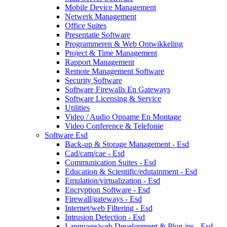
Mobile Device Management
Netwerk Management
Office Suites
Presentatie Software
Programmeren & Web Ontwikkeling
Project & Time Management
Rapport Management
Remote Management Software
Security Software
Software Firewalls En Gateways
Software Licensing & Service
Utilities
Video / Audio Opname En Montage
Video Conference & Telefonie
Software Esd
Back-up & Storage Management - Esd
Cad/cam/cae - Esd
Communication Suites - Esd
Education & Scientific/edutainment - Esd
Emulation/virtualization - Esd
Encryption Software - Esd
Firewall/gateways - Esd
Internet/web Filtering - Esd
Intrusion Detection - Esd
Language/web Development & Plug-ins - Esd