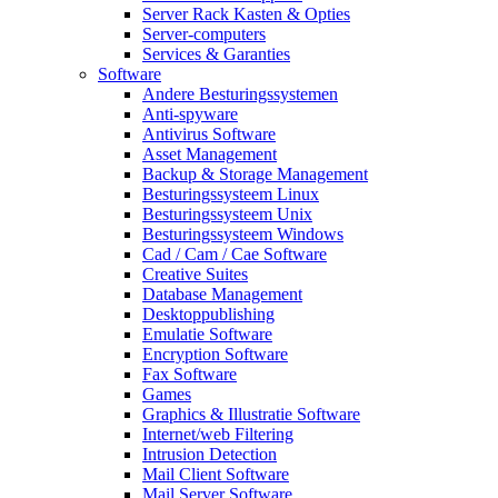
Server Rack Kasten & Opties
Server-computers
Services & Garanties
Software
Andere Besturingssystemen
Anti-spyware
Antivirus Software
Asset Management
Backup & Storage Management
Besturingssysteem Linux
Besturingssysteem Unix
Besturingssysteem Windows
Cad / Cam / Cae Software
Creative Suites
Database Management
Desktoppublishing
Emulatie Software
Encryption Software
Fax Software
Games
Graphics & Illustratie Software
Internet/web Filtering
Intrusion Detection
Mail Client Software
Mail Server Software