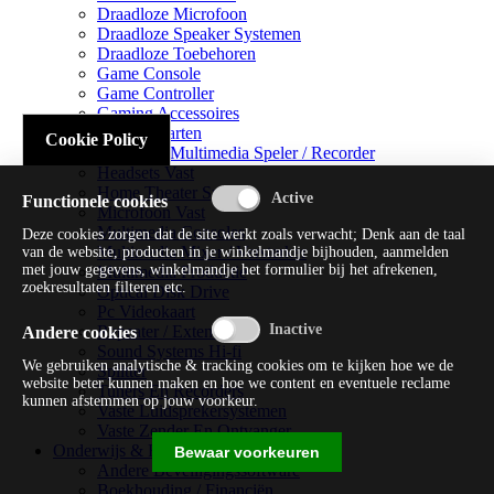
Draadloze Microfoon
Draadloze Speaker Systemen
Draadloze Toebehoren
Game Console
Game Controller
Gaming Accessoires
Geluidskaarten
Cookie Policy
Handheld Multimedia Speler / Recorder
Headsets Vast
Home Theater Systems
Functionele cookies
Microfoon Vast
Multimedia Consoles
Deze cookies zorgen dat de site werkt zoals verwacht; Denk aan de taal
Multimedia Mixer / Versterker
van de website, producten in je winkelmandje bijhouden, aanmelden
met jouw gegevens, winkelmandje het formulier bij het afrekenen,
Multimedia Productie
zoekresultaten filteren etc.
Optical Disk Drive
Pc Videokaart
Repeater / Extender
Andere cookies
Sound Systems Hi-fi
We gebruiken analytische & tracking cookies om te kijken hoe we de
Splitter
website beter kunnen maken en hoe we content en eventuele reclame
Tuners En Recorders
kunnen afstemmen op jouw voorkeur.
Vaste Luidsprekersystemen
Vaste Zender En Ontvanger
Onderwijs & Recreatie
Bewaar voorkeuren
Andere Beveiligingssoftware
Boekhouding / Financiën