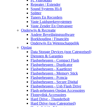
Pc Videokaart
Repeater / Extender
Sound Systems Hi-fi
Splitter
Tuners En Recorders
Vaste Luidsprekersystemen
Vaste Zender En Ontvanger
Onderwijs & Recreatie
Andere Beveiligingssoftware
Boekhouding / Financiën
Onderwijs En Wetenschappelijk
Opslag
Data Storage Devices (non Categorised)
Diensten & Garanties
Flashgeheugen - Compact Flash
Flashgeheugen - Duplicator
Flashgeheugen - Kaartlezer
Flashgeheugen - Memory Stick
Flashgeheugen - Pcmcia
Flashgeheugen - Secure Digital
Flashgeheugen - Usb Flash Drive
Flash-geheugen Opslag Accessoires
Floppydisk Accessoires
Hard Drive - Thunderbolt
Hard Drive (non Categorised)