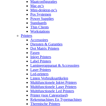
Maatconfiguraties
Mac-pc's
Mini-desktop-pc's
Pos Systemen
Power Supplies
Standaards
Thin Clients
Workstations
Printers
Accessoires
Diensten & Garanties
Dot Matrix Printers
Faxen
Inkjet Printers
Label Printers
Lamineerapparaat & Accessoires
Laser Printers
Led-printers
Linten Verbruiksartikelen
Multifunctionele Inkjet Printers
Multifunctionele Laser Printers
Multifunctionele Led Printers
Printer (non Categorised)
Rekenmachines En Typemachines
Thermische Printers