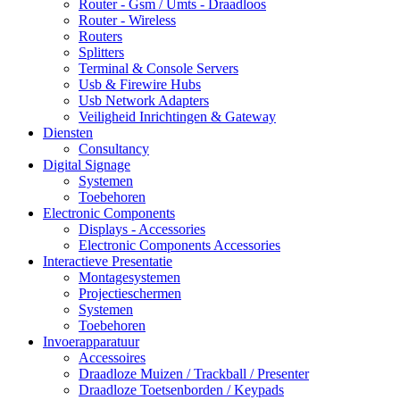
Router - Gsm / Umts - Draadloos
Router - Wireless
Routers
Splitters
Terminal & Console Servers
Usb & Firewire Hubs
Usb Network Adapters
Veiligheid Inrichtingen & Gateway
Diensten
Consultancy
Digital Signage
Systemen
Toebehoren
Electronic Components
Displays - Accessories
Electronic Components Accessories
Interactieve Presentatie
Montagesystemen
Projectieschermen
Systemen
Toebehoren
Invoerapparatuur
Accessoires
Draadloze Muizen / Trackball / Presenter
Draadloze Toetsenborden / Keypads