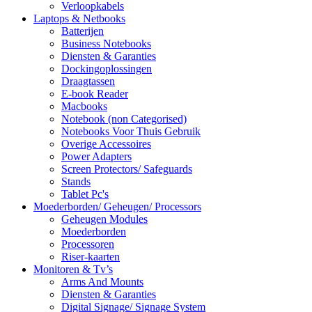
Verloopkabels
Laptops & Netbooks
Batterijen
Business Notebooks
Diensten & Garanties
Dockingoplossingen
Draagtassen
E-book Reader
Macbooks
Notebook (non Categorised)
Notebooks Voor Thuis Gebruik
Overige Accessoires
Power Adapters
Screen Protectors/ Safeguards
Stands
Tablet Pc's
Moederborden/ Geheugen/ Processors
Geheugen Modules
Moederborden
Processoren
Riser-kaarten
Monitoren & Tv’s
Arms And Mounts
Diensten & Garanties
Digital Signage/ Signage System