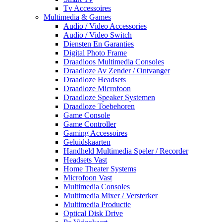
Tv Accessoires
Multimedia & Games
Audio / Video Accessories
Audio / Video Switch
Diensten En Garanties
Digital Photo Frame
Draadloos Multimedia Consoles
Draadloze Av Zender / Ontvanger
Draadloze Headsets
Draadloze Microfoon
Draadloze Speaker Systemen
Draadloze Toebehoren
Game Console
Game Controller
Gaming Accessoires
Geluidskaarten
Handheld Multimedia Speler / Recorder
Headsets Vast
Home Theater Systems
Microfoon Vast
Multimedia Consoles
Multimedia Mixer / Versterker
Multimedia Productie
Optical Disk Drive