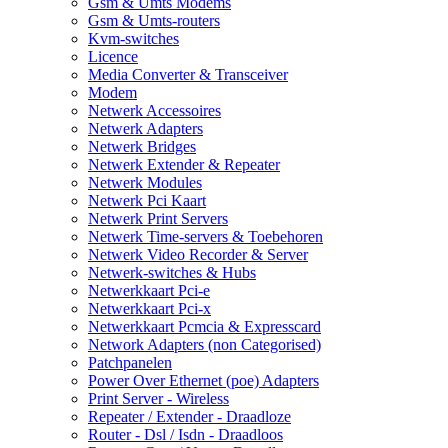
Gsm & Umts Modems
Gsm & Umts-routers
Kvm-switches
Licence
Media Converter & Transceiver
Modem
Netwerk Accessoires
Netwerk Adapters
Netwerk Bridges
Netwerk Extender & Repeater
Netwerk Modules
Netwerk Pci Kaart
Netwerk Print Servers
Netwerk Time-servers & Toebehoren
Netwerk Video Recorder & Server
Netwerk-switches & Hubs
Netwerkkaart Pci-e
Netwerkkaart Pci-x
Netwerkkaart Pcmcia & Expresscard
Network Adapters (non Categorised)
Patchpanelen
Power Over Ethernet (poe) Adapters
Print Server - Wireless
Repeater / Extender - Draadloze
Router - Dsl / Isdn - Draadloos