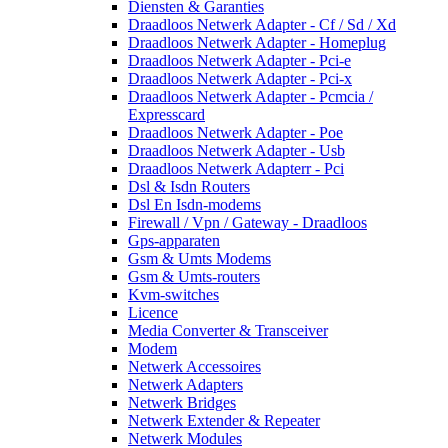
Diensten & Garanties
Draadloos Netwerk Adapter - Cf / Sd / Xd
Draadloos Netwerk Adapter - Homeplug
Draadloos Netwerk Adapter - Pci-e
Draadloos Netwerk Adapter - Pci-x
Draadloos Netwerk Adapter - Pcmcia /
Expresscard
Draadloos Netwerk Adapter - Poe
Draadloos Netwerk Adapter - Usb
Draadloos Netwerk Adapterr - Pci
Dsl & Isdn Routers
Dsl En Isdn-modems
Firewall / Vpn / Gateway - Draadloos
Gps-apparaten
Gsm & Umts Modems
Gsm & Umts-routers
Kvm-switches
Licence
Media Converter & Transceiver
Modem
Netwerk Accessoires
Netwerk Adapters
Netwerk Bridges
Netwerk Extender & Repeater
Netwerk Modules