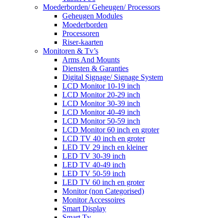
Moederborden/ Geheugen/ Processors
Geheugen Modules
Moederborden
Processoren
Riser-kaarten
Monitoren & Tv’s
Arms And Mounts
Diensten & Garanties
Digital Signage/ Signage System
LCD Monitor 10-19 inch
LCD Monitor 20-29 inch
LCD Monitor 30-39 inch
LCD Monitor 40-49 inch
LCD Monitor 50-59 inch
LCD Monitor 60 inch en groter
LCD TV 40 inch en groter
LED TV 29 inch en kleiner
LED TV 30-39 inch
LED TV 40-49 inch
LED TV 50-59 inch
LED TV 60 inch en groter
Monitor (non Categorised)
Monitor Accessoires
Smart Display
Smart Tv