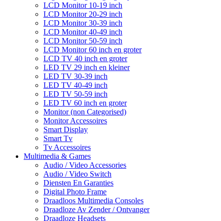
LCD Monitor 10-19 inch
LCD Monitor 20-29 inch
LCD Monitor 30-39 inch
LCD Monitor 40-49 inch
LCD Monitor 50-59 inch
LCD Monitor 60 inch en groter
LCD TV 40 inch en groter
LED TV 29 inch en kleiner
LED TV 30-39 inch
LED TV 40-49 inch
LED TV 50-59 inch
LED TV 60 inch en groter
Monitor (non Categorised)
Monitor Accessoires
Smart Display
Smart Tv
Tv Accessoires
Multimedia & Games
Audio / Video Accessories
Audio / Video Switch
Diensten En Garanties
Digital Photo Frame
Draadloos Multimedia Consoles
Draadloze Av Zender / Ontvanger
Draadloze Headsets