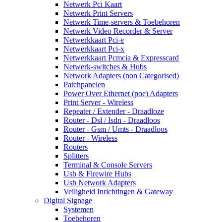
Netwerk Pci Kaart
Netwerk Print Servers
Netwerk Time-servers & Toebehoren
Netwerk Video Recorder & Server
Netwerkkaart Pci-e
Netwerkkaart Pci-x
Netwerkkaart Pcmcia & Expresscard
Netwerk-switches & Hubs
Network Adapters (non Categorised)
Patchpanelen
Power Over Ethernet (poe) Adapters
Print Server - Wireless
Repeater / Extender - Draadloze
Router - Dsl / Isdn - Draadloos
Router - Gsm / Umts - Draadloos
Router - Wireless
Routers
Splitters
Terminal & Console Servers
Usb & Firewire Hubs
Usb Network Adapters
Veiligheid Inrichtingen & Gateway
Digital Signage
Systemen
Toebehoren