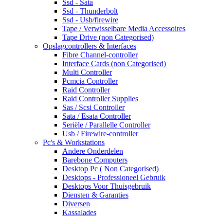
Ssd - Sata
Ssd - Thunderbolt
Ssd - Usb/firewire
Tape / Verwisselbare Media Accessoires
Tape Drive (non Categorised)
Opslagcontrollers & Interfaces
Fibre Channel-controller
Interface Cards (non Categorised)
Multi Controller
Pcmcia Controller
Raid Controller
Raid Controller Supplies
Sas / Scsi Controller
Sata / Esata Controller
Seriële / Parallelle Controller
Usb / Firewire-controller
Pc's & Workstations
Andere Onderdelen
Barebone Computers
Desktop Pc ( Non Categorised)
Desktops - Professioneel Gebruik
Desktops Voor Thuisgebruik
Diensten & Garanties
Diversen
Kassalades