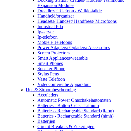
Docking Station/ Cradles/ Holders/ Wallmount/
Expansion Modules
Draadloze Telefoon / Walkie-talkie
Handheld/organizer
Headsets/ Handset/ Handfrees/ Microfoons
Industrial Pda
Ip-server
Ip-telefoon
Mobiele Telefoons
Power Adapters/ Opladers/ Accessoires
Screen Protectors
Smart Appliances/wearable
Smart Phones
Speaker Phone
Stylus Pens
Vaste Telefoon
Videoconferentie Apparatuur
Ups & Stroombescherming
Acculaders
Automatic Power Omschakelautomaten
Batteries - Button Cells - Lithium
Batteries - Rechargeable Standard (li-ion)
Batteries - Rechargeable Standard (nimh)
Batterijen
Circuit Breakers & Zekeringen