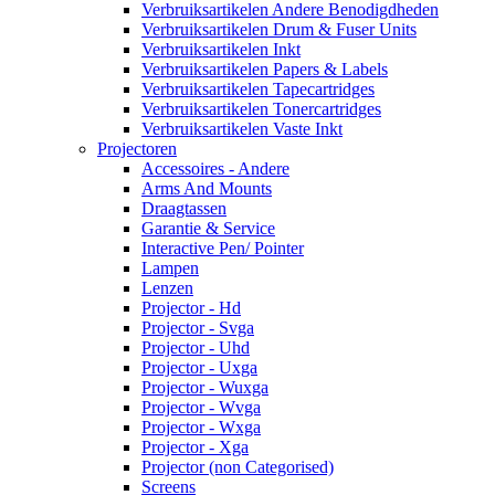
Verbruiksartikelen Andere Benodigdheden
Verbruiksartikelen Drum & Fuser Units
Verbruiksartikelen Inkt
Verbruiksartikelen Papers & Labels
Verbruiksartikelen Tapecartridges
Verbruiksartikelen Tonercartridges
Verbruiksartikelen Vaste Inkt
Projectoren
Accessoires - Andere
Arms And Mounts
Draagtassen
Garantie & Service
Interactive Pen/ Pointer
Lampen
Lenzen
Projector - Hd
Projector - Svga
Projector - Uhd
Projector - Uxga
Projector - Wuxga
Projector - Wvga
Projector - Wxga
Projector - Xga
Projector (non Categorised)
Screens