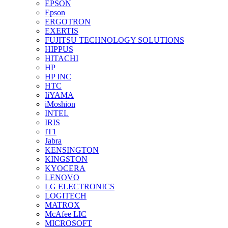
EPSON
Epson
ERGOTRON
EXERTIS
FUJITSU TECHNOLOGY SOLUTIONS
HIPPUS
HITACHI
HP
HP INC
HTC
IiYAMA
iMoshion
INTEL
IRIS
IT1
Jabra
KENSINGTON
KINGSTON
KYOCERA
LENOVO
LG ELECTRONICS
LOGITECH
MATROX
McAfee LIC
MICROSOFT