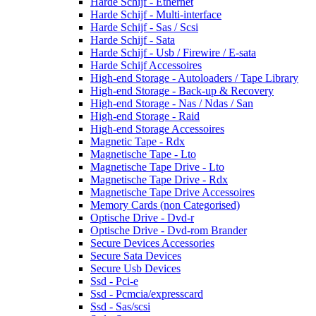
Harde Schijf - Ethernet
Harde Schijf - Multi-interface
Harde Schijf - Sas / Scsi
Harde Schijf - Sata
Harde Schijf - Usb / Firewire / E-sata
Harde Schijf Accessoires
High-end Storage - Autoloaders / Tape Library
High-end Storage - Back-up & Recovery
High-end Storage - Nas / Ndas / San
High-end Storage - Raid
High-end Storage Accessoires
Magnetic Tape - Rdx
Magnetische Tape - Lto
Magnetische Tape Drive - Lto
Magnetische Tape Drive - Rdx
Magnetische Tape Drive Accessoires
Memory Cards (non Categorised)
Optische Drive - Dvd-r
Optische Drive - Dvd-rom Brander
Secure Devices Accessories
Secure Sata Devices
Secure Usb Devices
Ssd - Pci-e
Ssd - Pcmcia/expresscard
Ssd - Sas/scsi