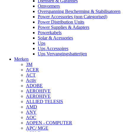
Diensten & Garanties
Omvormers
Overspanning Bescherming & Stabilisatoren
Power Accessories (non Categorised)
Power Distribution Units
Power Supplies & Adapters
Powerkabels
Solar & Acessories
Ups
Ups Accessoires
Ups Vervangingsbatterijen
Merken
3M
ACER
ACT
Activ
ADOBE
AEROHIVE
AEROHIVE
ALLIED TELESIS
AMD
ANY
AOC
AOPEN - COMPUTER
APC/ MGE