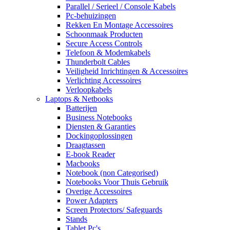
Parallel / Serieel / Console Kabels
Pc-behuizingen
Rekken En Montage Accessoires
Schoonmaak Producten
Secure Access Controls
Telefoon & Modemkabels
Thunderbolt Cables
Veiligheid Inrichtingen & Accessoires
Verlichting Accessoires
Verloopkabels
Laptops & Netbooks
Batterijen
Business Notebooks
Diensten & Garanties
Dockingoplossingen
Draagtassen
E-book Reader
Macbooks
Notebook (non Categorised)
Notebooks Voor Thuis Gebruik
Overige Accessoires
Power Adapters
Screen Protectors/ Safeguards
Stands
Tablet Pc's