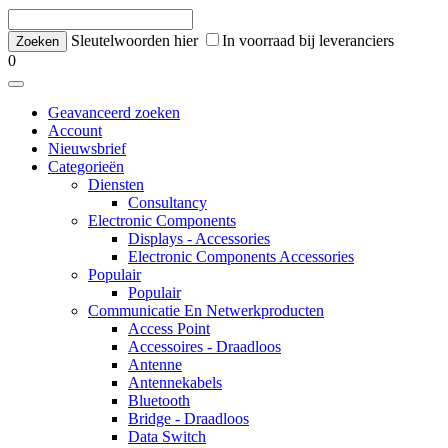
Sleutelwoorden hier
In voorraad bij leveranciers
0
Geavanceerd zoeken
Account
Nieuwsbrief
Categorieën
Diensten
Consultancy
Electronic Components
Displays - Accessories
Electronic Components Accessories
Populair
Populair
Communicatie En Netwerkproducten
Access Point
Accessoires - Draadloos
Antenne
Antennekabels
Bluetooth
Bridge - Draadloos
Data Switch