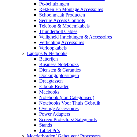
Pc-behuizingen
Rekken En Montage Accessoires
Schoonmaak Producten
Secure Access Controls
Telefoon & Modemkabels
Thunderbolt Cables
Veiligheid Inrichtingen & Accessoires
Verlichting Accessoires
Verloopkabels
Laptops & Netbooks
Batterijen
Business Notebooks
Diensten & Garanties
Dockingoplossingen
Draagtassen
E-book Reader
Macbooks
Notebook (non Categorised)
Notebooks Voor Thuis Gebruik
Overige Accessoires
Power Adapters
Screen Protectors/ Safeguards
Stands
Tablet Pc's
Moederborden/ Geheugen/ Processors