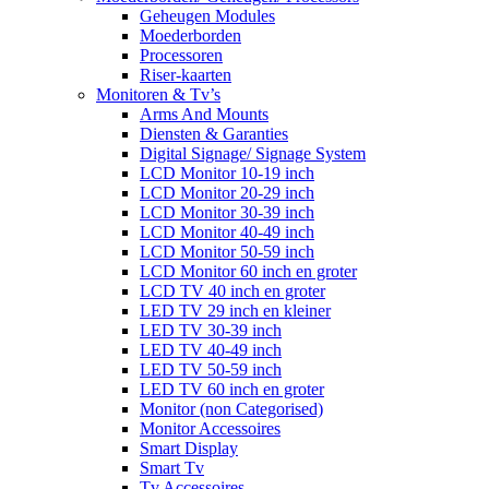
Geheugen Modules
Moederborden
Processoren
Riser-kaarten
Monitoren & Tv’s
Arms And Mounts
Diensten & Garanties
Digital Signage/ Signage System
LCD Monitor 10-19 inch
LCD Monitor 20-29 inch
LCD Monitor 30-39 inch
LCD Monitor 40-49 inch
LCD Monitor 50-59 inch
LCD Monitor 60 inch en groter
LCD TV 40 inch en groter
LED TV 29 inch en kleiner
LED TV 30-39 inch
LED TV 40-49 inch
LED TV 50-59 inch
LED TV 60 inch en groter
Monitor (non Categorised)
Monitor Accessoires
Smart Display
Smart Tv
Tv Accessoires