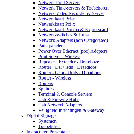
Netwerk Print Servers
Netwerk Time-servers & Toebehoren
Netwerk Video Recorder & Server
Netwerkkaart Pci-e
Netwerkkaart Pci-x
Netwerkkaart Pcmcia & Expresscard
Netwerk-switches & Hubs
Network Adapters (non Categorised)
Patchpanelen
Power Over Ethernet (poe) Adapters
Print Server - Wireless
Repeater / Extender - Draadloze
Router - Dsl / Isdn - Draadloos
Router - Gsm / Umts - Draadloos
Router - Wireless
Routers
Splitters
Terminal & Console Servers
Usb & Firewire Hubs
Usb Network Adapters
Veiligheid Inrichtingen & Gateway
Digital Signage
Systemen
Toebehoren
Interactieve Presentatie