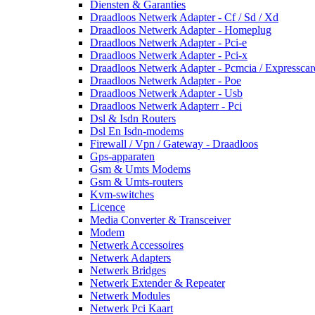
Diensten & Garanties
Draadloos Netwerk Adapter - Cf / Sd / Xd
Draadloos Netwerk Adapter - Homeplug
Draadloos Netwerk Adapter - Pci-e
Draadloos Netwerk Adapter - Pci-x
Draadloos Netwerk Adapter - Pcmcia / Expresscar
Draadloos Netwerk Adapter - Poe
Draadloos Netwerk Adapter - Usb
Draadloos Netwerk Adapterr - Pci
Dsl & Isdn Routers
Dsl En Isdn-modems
Firewall / Vpn / Gateway - Draadloos
Gps-apparaten
Gsm & Umts Modems
Gsm & Umts-routers
Kvm-switches
Licence
Media Converter & Transceiver
Modem
Netwerk Accessoires
Netwerk Adapters
Netwerk Bridges
Netwerk Extender & Repeater
Netwerk Modules
Netwerk Pci Kaart