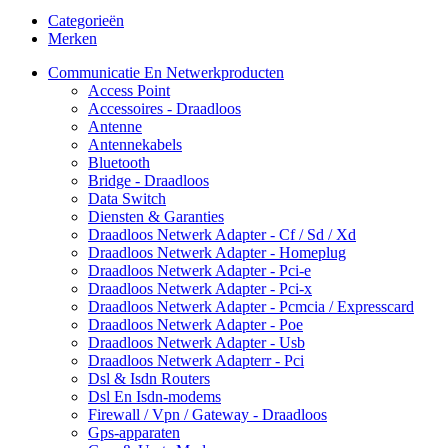
Categorieën
Merken
Communicatie En Netwerkproducten
Access Point
Accessoires - Draadloos
Antenne
Antennekabels
Bluetooth
Bridge - Draadloos
Data Switch
Diensten & Garanties
Draadloos Netwerk Adapter - Cf / Sd / Xd
Draadloos Netwerk Adapter - Homeplug
Draadloos Netwerk Adapter - Pci-e
Draadloos Netwerk Adapter - Pci-x
Draadloos Netwerk Adapter - Pcmcia / Expresscard
Draadloos Netwerk Adapter - Poe
Draadloos Netwerk Adapter - Usb
Draadloos Netwerk Adapterr - Pci
Dsl & Isdn Routers
Dsl En Isdn-modems
Firewall / Vpn / Gateway - Draadloos
Gps-apparaten