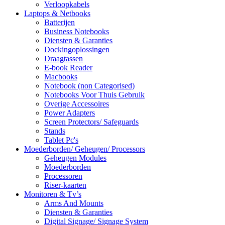
Verloopkabels
Laptops & Netbooks
Batterijen
Business Notebooks
Diensten & Garanties
Dockingoplossingen
Draagtassen
E-book Reader
Macbooks
Notebook (non Categorised)
Notebooks Voor Thuis Gebruik
Overige Accessoires
Power Adapters
Screen Protectors/ Safeguards
Stands
Tablet Pc's
Moederborden/ Geheugen/ Processors
Geheugen Modules
Moederborden
Processoren
Riser-kaarten
Monitoren & Tv’s
Arms And Mounts
Diensten & Garanties
Digital Signage/ Signage System