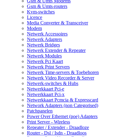
Gsm & Umts Modems
Gsm & Umts-routers
Kvm-switches
Licence
Media Converter & Transceiver
Modem
Netwerk Accessoires
Netwerk Adapters
Netwerk Bridges
Netwerk Extender & Repeater
Netwerk Modules
Netwerk Pci Kaart
Netwerk Print Servers
Netwerk Time-servers & Toebehoren
Netwerk Video Recorder & Server
Netwerk-switches & Hubs
Netwerkkaart Pci-e
Netwerkkaart Pci-x
Netwerkkaart Pcmcia & Expresscard
Network Adapters (non Categorised)
Patchpanelen
Power Over Ethernet (poe) Adapters
Print Server - Wireless
Repeater / Extender - Draadloze
Router - Dsl / Isdn - Draadloos