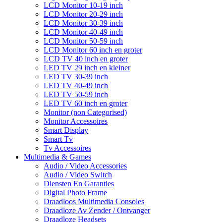
LCD Monitor 10-19 inch
LCD Monitor 20-29 inch
LCD Monitor 30-39 inch
LCD Monitor 40-49 inch
LCD Monitor 50-59 inch
LCD Monitor 60 inch en groter
LCD TV 40 inch en groter
LED TV 29 inch en kleiner
LED TV 30-39 inch
LED TV 40-49 inch
LED TV 50-59 inch
LED TV 60 inch en groter
Monitor (non Categorised)
Monitor Accessoires
Smart Display
Smart Tv
Tv Accessoires
Multimedia & Games
Audio / Video Accessories
Audio / Video Switch
Diensten En Garanties
Digital Photo Frame
Draadloos Multimedia Consoles
Draadloze Av Zender / Ontvanger
Draadloze Headsets