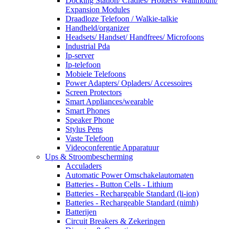
Docking Station/ Cradles/ Holders/ Wallmount/
Expansion Modules
Draadloze Telefoon / Walkie-talkie
Handheld/organizer
Headsets/ Handset/ Handfrees/ Microfoons
Industrial Pda
Ip-server
Ip-telefoon
Mobiele Telefoons
Power Adapters/ Opladers/ Accessoires
Screen Protectors
Smart Appliances/wearable
Smart Phones
Speaker Phone
Stylus Pens
Vaste Telefoon
Videoconferentie Apparatuur
Ups & Stroombescherming
Acculaders
Automatic Power Omschakelautomaten
Batteries - Button Cells - Lithium
Batteries - Rechargeable Standard (li-ion)
Batteries - Rechargeable Standard (nimh)
Batterijen
Circuit Breakers & Zekeringen