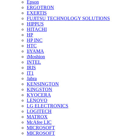
Epson
ERGOTRON
EXERTIS
FUJITSU TECHNOLOGY SOLUTIONS
HIPPUS
HITACHI
HP
HP INC
HTC
IiYAMA
iMoshion
INTEL
IRIS
IT1
Jabra
KENSINGTON
KINGSTON
KYOCERA
LENOVO
LG ELECTRONICS
LOGITECH
MATROX
McAfee LIC
MICROSOFT
MICROSOFT