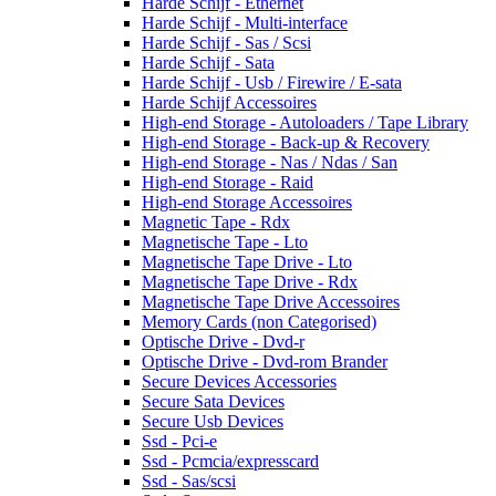
Harde Schijf - Ethernet
Harde Schijf - Multi-interface
Harde Schijf - Sas / Scsi
Harde Schijf - Sata
Harde Schijf - Usb / Firewire / E-sata
Harde Schijf Accessoires
High-end Storage - Autoloaders / Tape Library
High-end Storage - Back-up & Recovery
High-end Storage - Nas / Ndas / San
High-end Storage - Raid
High-end Storage Accessoires
Magnetic Tape - Rdx
Magnetische Tape - Lto
Magnetische Tape Drive - Lto
Magnetische Tape Drive - Rdx
Magnetische Tape Drive Accessoires
Memory Cards (non Categorised)
Optische Drive - Dvd-r
Optische Drive - Dvd-rom Brander
Secure Devices Accessories
Secure Sata Devices
Secure Usb Devices
Ssd - Pci-e
Ssd - Pcmcia/expresscard
Ssd - Sas/scsi