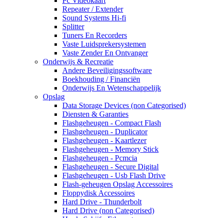
Pc Videokaart
Repeater / Extender
Sound Systems Hi-fi
Splitter
Tuners En Recorders
Vaste Luidsprekersystemen
Vaste Zender En Ontvanger
Onderwijs & Recreatie
Andere Beveiligingssoftware
Boekhouding / Financiën
Onderwijs En Wetenschappelijk
Opslag
Data Storage Devices (non Categorised)
Diensten & Garanties
Flashgeheugen - Compact Flash
Flashgeheugen - Duplicator
Flashgeheugen - Kaartlezer
Flashgeheugen - Memory Stick
Flashgeheugen - Pcmcia
Flashgeheugen - Secure Digital
Flashgeheugen - Usb Flash Drive
Flash-geheugen Opslag Accessoires
Floppydisk Accessoires
Hard Drive - Thunderbolt
Hard Drive (non Categorised)