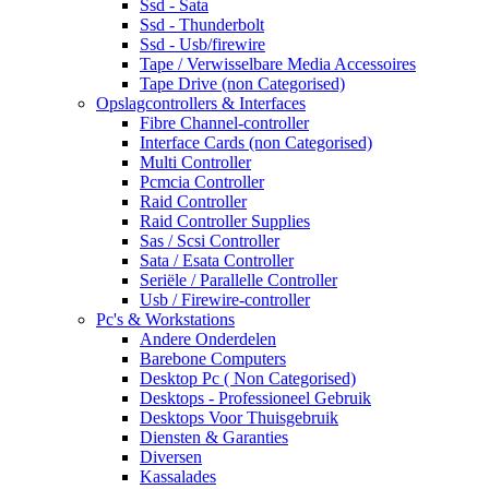
Ssd - Sata
Ssd - Thunderbolt
Ssd - Usb/firewire
Tape / Verwisselbare Media Accessoires
Tape Drive (non Categorised)
Opslagcontrollers & Interfaces
Fibre Channel-controller
Interface Cards (non Categorised)
Multi Controller
Pcmcia Controller
Raid Controller
Raid Controller Supplies
Sas / Scsi Controller
Sata / Esata Controller
Seriële / Parallelle Controller
Usb / Firewire-controller
Pc's & Workstations
Andere Onderdelen
Barebone Computers
Desktop Pc ( Non Categorised)
Desktops - Professioneel Gebruik
Desktops Voor Thuisgebruik
Diensten & Garanties
Diversen
Kassalades