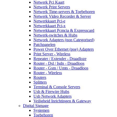
Netwerk Pci Kaart
Netwerk Print Servers
Netwerk Time-servers & Toebehoren
Netwerk Video Recorder & Server
Netwerkkaart Pci-e
Netwerkkaart Pci-x
Netwerkkaart Pcmcia & Expresscard
Netwerk-switches & Hubs
Network Adapters (non Categorised)
Patchpanelen
Power Over Ethernet (poe) Adapters
Print Server - Wireless
Repeater / Extender - Draadloze
Router - Dsl / Isdn - Draadloos
Router - Gsm / Umts - Draadloos
Router - Wireless
Routers
Splitters
Terminal & Console Servers
Usb & Firewire Hubs
Usb Network Adapters
Veiligheid Inrichtingen & Gateway
Digital Signage
Systemen
Toebehoren