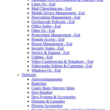
Linux Os - Esd
Mail Client/plug-ins - Esd
Mobile Device Management - Esd
Networking Management - Esd
Ocr/barcode Software - Esd
Office Suites - Esd
Other Os - Esd
Project/time Management - Esd
Remote Access - Esd
Report Management - Esd
Security Suites - Esd
Service & Support - Esd
Utilities - Esd
Video Conferencing & Telephony - Esd
Video/audio Editing & Capturing - Esd
Windows Os - Esd
Telefonie
Antwoordapparaten
Batterijen
Cases/ Bags/ Sleeves/ Skins
Dect Headset
Dect Systems & Accessories
Diensten & Garanties
Diverse Accessoires