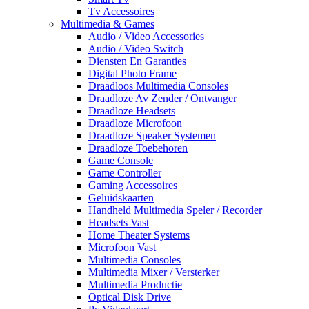
Tv Accessoires
Multimedia & Games
Audio / Video Accessories
Audio / Video Switch
Diensten En Garanties
Digital Photo Frame
Draadloos Multimedia Consoles
Draadloze Av Zender / Ontvanger
Draadloze Headsets
Draadloze Microfoon
Draadloze Speaker Systemen
Draadloze Toebehoren
Game Console
Game Controller
Gaming Accessoires
Geluidskaarten
Handheld Multimedia Speler / Recorder
Headsets Vast
Home Theater Systems
Microfoon Vast
Multimedia Consoles
Multimedia Mixer / Versterker
Multimedia Productie
Optical Disk Drive