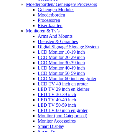
Moederborden/ Geheugen/ Processors
Geheugen Modules
Moederborden
Processoren
Riser-kaarten
Monitoren & Tv’s
Arms And Mounts
Diensten & Garanties
Digital Signage/ Signage System
LCD Monitor 10-19 inch
LCD Monitor 20-29 inch
LCD Monitor 30-39 inch
LCD Monitor 40-49 inch
LCD Monitor 50-59 inch
LCD Monitor 60 inch en groter
LCD TV 40 inch en groter
LED TV 29 inch en kleiner
LED TV 30-39 inch
LED TV 40-49 inch
LED TV 50-59 inch
LED TV 60 inch en groter
Monitor (non Categorised)
Monitor Accessoires
Smart Display
Smart Tv