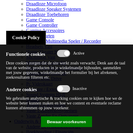
Draadloze Microfoon
Draadloze Speaker Systemen
Draadloze Toebehoren
Game Console
Game Controller
Gaming Accessoires
Geluidskaarten
Cookie Policy
Handheld Multimedia Speler / Recorder
Headsets Vast
Home Theater Systems
Functionele cookies
Microfoon Vast
Multimedia Consoles
Deze cookies zorgen dat de site werkt zoals verwacht; Denk aan de taal
Multimedia Mixer / Versterker
van de website, producten in je winkelmandje bijhouden, aanmelden
met jouw gegevens, winkelmandje het formulier bij het afrekenen,
Multimedia Productie
zoekresultaten filteren etc.
Optical Disk Drive
Pc Videokaart
Repeater / Extender
Andere cookies
Sound Systems Hi-fi
We gebruiken analytische & tracking cookies om te kijken hoe we de
Splitter
website beter kunnen maken en hoe we content en eventuele reclame
Tuners En Recorders
kunnen afstemmen op jouw voorkeur.
Vaste Luidsprekersystemen
Vaste Zender En Ontvanger
Onderwijs & Recreatie
Bewaar voorkeuren
Andere Beveiligingssoftware
Boekhouding / Financiën