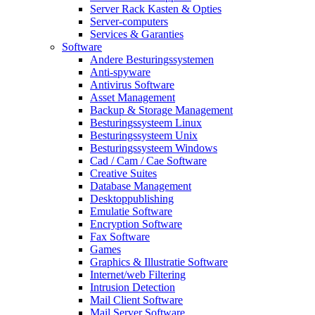
Server Rack Kasten & Opties
Server-computers
Services & Garanties
Software
Andere Besturingssystemen
Anti-spyware
Antivirus Software
Asset Management
Backup & Storage Management
Besturingssysteem Linux
Besturingssysteem Unix
Besturingssysteem Windows
Cad / Cam / Cae Software
Creative Suites
Database Management
Desktoppublishing
Emulatie Software
Encryption Software
Fax Software
Games
Graphics & Illustratie Software
Internet/web Filtering
Intrusion Detection
Mail Client Software
Mail Server Software