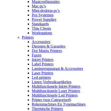
Maatconfiguraties
Mac-pc's
Mini-desktop-pc's
Pos Systemen
Power Supplies
Standaards
Thin Clients
Workstations
Printers
Accessoires
Diensten & Garanties
Dot Matrix Printers
Faxen
Inkjet Printers
Label Printers
Lamineerapparaat & Accessoires
Laser Printers
Led-printers
Linten Verbruiksartikelen
Multifunctionele Inkjet Printers
Multifunctionele Laser Printers
Multifunctionele Led Printers
Printer (non Categorised)
Rekenmachines En Typemachines
Thermische Printers