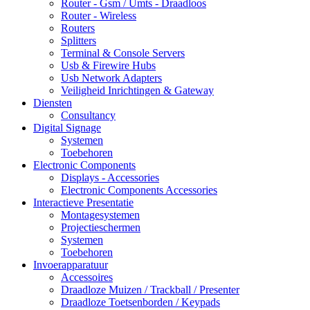
Router - Gsm / Umts - Draadloos
Router - Wireless
Routers
Splitters
Terminal & Console Servers
Usb & Firewire Hubs
Usb Network Adapters
Veiligheid Inrichtingen & Gateway
Diensten
Consultancy
Digital Signage
Systemen
Toebehoren
Electronic Components
Displays - Accessories
Electronic Components Accessories
Interactieve Presentatie
Montagesystemen
Projectieschermen
Systemen
Toebehoren
Invoerapparatuur
Accessoires
Draadloze Muizen / Trackball / Presenter
Draadloze Toetsenborden / Keypads