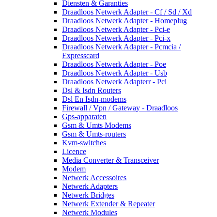
Diensten & Garanties
Draadloos Netwerk Adapter - Cf / Sd / Xd
Draadloos Netwerk Adapter - Homeplug
Draadloos Netwerk Adapter - Pci-e
Draadloos Netwerk Adapter - Pci-x
Draadloos Netwerk Adapter - Pcmcia /
Expresscard
Draadloos Netwerk Adapter - Poe
Draadloos Netwerk Adapter - Usb
Draadloos Netwerk Adapterr - Pci
Dsl & Isdn Routers
Dsl En Isdn-modems
Firewall / Vpn / Gateway - Draadloos
Gps-apparaten
Gsm & Umts Modems
Gsm & Umts-routers
Kvm-switches
Licence
Media Converter & Transceiver
Modem
Netwerk Accessoires
Netwerk Adapters
Netwerk Bridges
Netwerk Extender & Repeater
Netwerk Modules