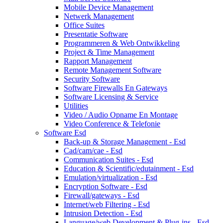
Mobile Device Management
Netwerk Management
Office Suites
Presentatie Software
Programmeren & Web Ontwikkeling
Project & Time Management
Rapport Management
Remote Management Software
Security Software
Software Firewalls En Gateways
Software Licensing & Service
Utilities
Video / Audio Opname En Montage
Video Conference & Telefonie
Software Esd
Back-up & Storage Management - Esd
Cad/cam/cae - Esd
Communication Suites - Esd
Education & Scientific/edutainment - Esd
Emulation/virtualization - Esd
Encryption Software - Esd
Firewall/gateways - Esd
Internet/web Filtering - Esd
Intrusion Detection - Esd
Language/web Development & Plug-ins - Esd