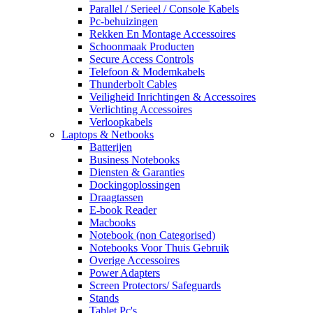
Parallel / Serieel / Console Kabels
Pc-behuizingen
Rekken En Montage Accessoires
Schoonmaak Producten
Secure Access Controls
Telefoon & Modemkabels
Thunderbolt Cables
Veiligheid Inrichtingen & Accessoires
Verlichting Accessoires
Verloopkabels
Laptops & Netbooks
Batterijen
Business Notebooks
Diensten & Garanties
Dockingoplossingen
Draagtassen
E-book Reader
Macbooks
Notebook (non Categorised)
Notebooks Voor Thuis Gebruik
Overige Accessoires
Power Adapters
Screen Protectors/ Safeguards
Stands
Tablet Pc's