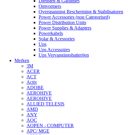
Diensten & Garanties
Omvormers
Overspanning Bescherming & Stabilisatoren
Power Accessories (non Categorised)
Power Distribution Units
Power Supplies & Adapters
Powerkabels
Solar & Acessories
Ups
Ups Accessoires
Ups Vervangingsbatterijen
Merken
3M
ACER
ACT
Activ
ADOBE
AEROHIVE
AEROHIVE
ALLIED TELESIS
AMD
ANY
AOC
AOPEN - COMPUTER
APC/ MGE