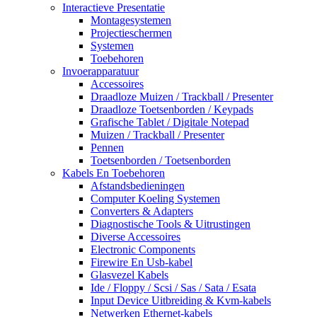
Interactieve Presentatie
Montagesystemen
Projectieschermen
Systemen
Toebehoren
Invoerapparatuur
Accessoires
Draadloze Muizen / Trackball / Presenter
Draadloze Toetsenborden / Keypads
Grafische Tablet / Digitale Notepad
Muizen / Trackball / Presenter
Pennen
Toetsenborden / Toetsenborden
Kabels En Toebehoren
Afstandsbedieningen
Computer Koeling Systemen
Converters & Adapters
Diagnostische Tools & Uitrustingen
Diverse Accessoires
Electronic Components
Firewire En Usb-kabel
Glasvezel Kabels
Ide / Floppy / Scsi / Sas / Sata / Esata
Input Device Uitbreiding & Kvm-kabels
Netwerken Ethernet-kabels