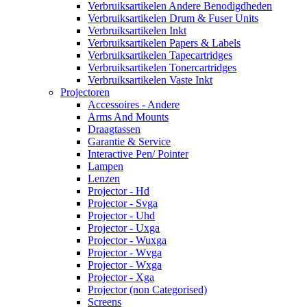
Verbruiksartikelen Andere Benodigdheden
Verbruiksartikelen Drum & Fuser Units
Verbruiksartikelen Inkt
Verbruiksartikelen Papers & Labels
Verbruiksartikelen Tapecartridges
Verbruiksartikelen Tonercartridges
Verbruiksartikelen Vaste Inkt
Projectoren
Accessoires - Andere
Arms And Mounts
Draagtassen
Garantie & Service
Interactive Pen/ Pointer
Lampen
Lenzen
Projector - Hd
Projector - Svga
Projector - Uhd
Projector - Uxga
Projector - Wuxga
Projector - Wvga
Projector - Wxga
Projector - Xga
Projector (non Categorised)
Screens