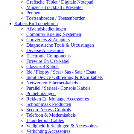
Grafische Tablet / Digitale Notepad
Muizen / Trackball / Presenter
Pennen
Toetsenborden / Toetsenborden
Kabels En Toebehoren
Afstandsbedieningen
Computer Koeling Systemen
Converters & Adapters
Diagnostische Tools & Uitrustingen
Diverse Accessoires
Electronic Components
Firewire En Usb-kabel
Glasvezel Kabels
Ide / Floppy / Scsi / Sas / Sata / Esata
Input Device Uitbreiding & Kvm-kabels
Netwerken Ethernet-kabels
Parallel / Serieel / Console Kabels
Pc-behuizingen
Rekken En Montage Accessoires
Schoonmaak Producten
Secure Access Controls
Telefoon & Modemkabels
Thunderbolt Cables
Veiligheid Inrichtingen & Accessoires
Verlichting Accessoires